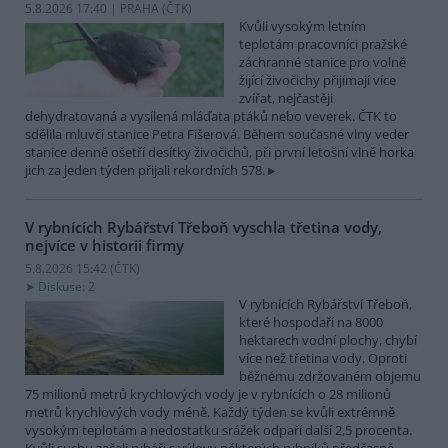
5.8.2026 17:40 | PRAHA (
ČTK
)
Kvůli vysokým letním
teplotám pracovníci pražské
záchranné stanice pro volně
žijící živočichy přijímají více
zvířat, nejčastěji
dehydratovaná a vysílená mláďata ptáků nebo veverek. ČTK to
sdělila mluvčí stanice Petra Fišerová. Během současné vlny veder
stanice denně ošetří desítky živočichů, při první letošní vlně horka
jich za jeden týden přijali rekordních 578.
V rybnících Rybářství Třeboň vyschla třetina vody,
nejvíce v historii firmy
5.8.2026 15:42 (
ČTK
)
Diskuse: 2
V rybnících Rybářství Třeboň,
které hospodaří na 8000
hektarech vodní plochy, chybí
více než třetina vody. Oproti
běžnému zdržovaném objemu
75 milionů metrů krychlových vody je v rybnících o 28 milionů
metrů krychlových vody méně. Každý týden se kvůli extrémně
vysokým teplotám a nedostatku srážek odpaří další 2,5 procenta.