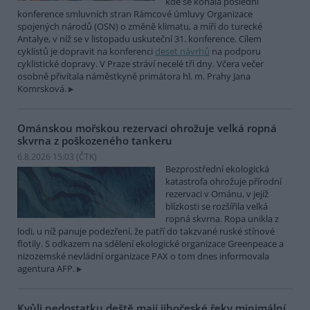
kde se konala poslední
konference smluvních stran Rámcové úmluvy Organizace
spojených národů (OSN) o změně klimatu, a míří do turecké
Antalye, v níž se v listopadu uskuteční 31. konference. Cílem
cyklistů je dopravit na konferenci
deset návrhů
na podporu
cyklistické dopravy. V Praze stráví necelé tři dny. Včera večer
osobně přivítala náměstkyně primátora hl. m. Prahy Jana
Komrsková.
Ománskou mořskou rezervaci ohrožuje velká ropná
skvrna z poškozeného tankeru
6.8.2026 15:03 (
ČTK
)
Bezprostřední ekologická
katastrofa ohrožuje přírodní
rezervaci v Ománu, v jejíž
blízkosti se rozšířila velká
ropná skvrna. Ropa unikla z
lodi, u níž panuje podezření, že patří do takzvané ruské stínové
flotily. S odkazem na sdělení ekologické organizace Greenpeace a
nizozemské nevládní organizace PAX o tom dnes informovala
agentura AFP.
Kvůli nedostatku deště mají jihočeské řeky minimální