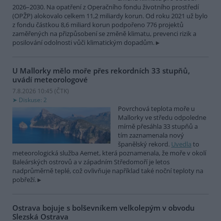
2026–2030. Na opatření z Operačního fondu životního prostředí
(OPŽP) alokovalo celkem 11,2 miliardy korun. Od roku 2021 už bylo
z fondu částkou 8,6 miliard korun podpořeno 776 projektů
zaměřených na přizpůsobení se změně klimatu, prevenci rizik a
posilování odolnosti vůči klimatickým dopadům.
U Mallorky mělo moře přes rekordních 33 stupňů,
uvádí meteorologové
7.8.2026 10:45 (
ČTK
)
Diskuse: 2
Povrchová teplota moře u
Mallorky ve středu odpoledne
mírně přesáhla 33 stupňů a
tím zaznamenala nový
španělský rekord.
Uvedla
to
meteorologická služba Aemet, která poznamenala, že moře v okolí
Baleárských ostrovů a v západním Středomoří je letos
nadprůměrně teplé, což ovlivňuje například také noční teploty na
pobřeží.
Ostrava bojuje s bolševníkem velkolepým v obvodu
Slezská Ostrava