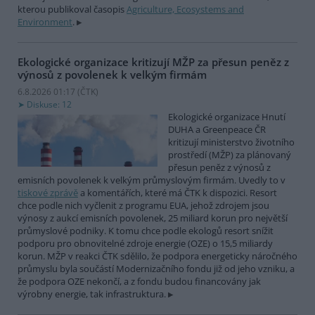
kterou publikoval časopis
Agriculture, Ecosystems and
Environment
.
Ekologické organizace kritizují MŽP za přesun peněz z
výnosů z povolenek k velkým firmám
6.8.2026 01:17 (
ČTK
)
Diskuse: 12
Ekologické organizace Hnutí
DUHA a Greenpeace ČR
kritizují ministerstvo životního
prostředí (MŽP) za plánovaný
přesun peněz z výnosů z
emisních povolenek k velkým průmyslovým firmám. Uvedly to v
tiskové zprávě
a komentářích, které má ČTK k dispozici. Resort
chce podle nich vyčlenit z programu EUA, jehož zdrojem jsou
výnosy z aukcí emisních povolenek, 25 miliard korun pro největší
průmyslové podniky. K tomu chce podle ekologů resort snížit
podporu pro obnovitelné zdroje energie (OZE) o 15,5 miliardy
korun. MŽP v reakci ČTK sdělilo, že podpora energeticky náročného
průmyslu byla součástí Modernizačního fondu již od jeho vzniku, a
že podpora OZE nekončí, a z fondu budou financovány jak
výrobny energie, tak infrastruktura.