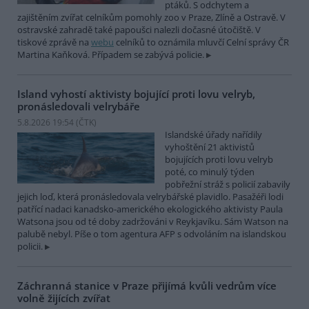
ptáků. S odchytem a
zajištěním zvířat celníkům pomohly zoo v Praze, Zlíně a Ostravě. V
ostravské zahradě také papoušci nalezli dočasné útočiště. V
tiskové zprávě na
webu
celníků to oznámila mluvčí Celní správy ČR
Martina Kaňková. Případem se zabývá policie.
Island vyhostí aktivisty bojující proti lovu velryb,
pronásledovali velrybáře
5.8.2026 19:54 (
ČTK
)
Islandské úřady nařídily
vyhoštění 21 aktivistů
bojujících proti lovu velryb
poté, co minulý týden
pobřežní stráž s policií zabavily
jejich loď, která pronásledovala velrybářské plavidlo. Pasažéři lodi
patřící nadaci kanadsko-amerického ekologického aktivisty Paula
Watsona jsou od té doby zadržováni v Reykjavíku. Sám Watson na
palubě nebyl. Píše o tom agentura AFP s odvoláním na islandskou
policii.
Záchranná stanice v Praze přijímá kvůli vedrům více
volně žijících zvířat