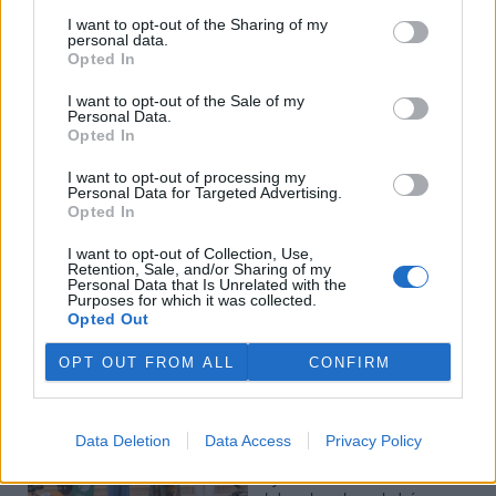
Veterináři v horku ošetřují více zvířat, ohrožení jsou psi
I want to opt-out of the Sharing of my
personal data.
se zploštělým čumákem
Opted In
6.8.2026 15:15 (
ČTK
)
Veterináři v současných
I want to opt-out of the Sale of my
vedrech ošetřují více zvířat.
Personal Data.
Mezi nejrizikovější skupiny
Opted In
podle nich patří plemena psů s
krátkou lebkou a zploštělým
I want to opt-out of processing my
čumákem, jako jsou například mopsi nebo buldočci, starší jedinci a
Personal Data for Targeted Advertising.
zvířata se srdečním onemocněním. Jejich majitelé pro ně
Opted In
vyhledávají veterinární ošetření nejčastěji kvůli přehřátí organismu,
dehydrataci nebo kolapsu. ČTK to sdělila viceprezidentka Komory
I want to opt-out of Collection, Use,
veterinárních lékařů ČR Kateřina Valdhans.
Retention, Sale, and/or Sharing of my
Personal Data that Is Unrelated with the
Purposes for which it was collected.
Opted Out
Do Prahy dorazili jezdci cyklistické štafety, míří na
konferenci o klimatu
OPT OUT FROM ALL
CONFIRM
6.8.2026 15:08 | PRAHA (
ČTK
)
Diskuse: 2
Do Prahy dnes dorazili jezdci
mezinárodní cyklistické štafety
Data Deletion
Data Access
Privacy Policy
COP Bike Ride. Účastníci
vyrazili z brazilského Belému,