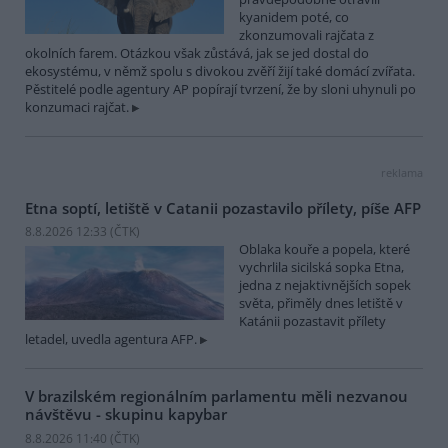
kyanidem poté, co
zkonzumovali rajčata z
okolních farem. Otázkou však zůstává, jak se jed dostal do
ekosystému, v němž spolu s divokou zvěří žijí také domácí zvířata.
Pěstitelé podle agentury AP popírají tvrzení, že by sloni uhynuli po
konzumaci rajčat.
reklama
Etna soptí, letiště v Catanii pozastavilo přílety, píše AFP
8.8.2026 12:33 (
ČTK
)
Oblaka kouře a popela, které
vychrlila sicilská sopka Etna,
jedna z nejaktivnějších sopek
světa, přiměly dnes letiště v
Katánii pozastavit přílety
letadel, uvedla agentura AFP.
V brazilském regionálním parlamentu měli nezvanou
návštěvu - skupinu kapybar
8.8.2026 11:40 (
ČTK
)