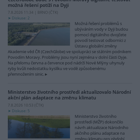
možná řešení potíží na Dyji
7.8.2026 11:34 | BRNO (
ČTK
)
Diskuse: 2
Možná řešení problémů s
ubýváním vody v Dyji budou
pomocí digitálního dvojčete
povodí testovat odborníci z
Ústavu globální změny
Akademie věd ČR (CzechGlobe) ve spolupráci se státním podnikem
Povodím Moravy. Problémy jsou nyní zejména v dolní části Dyje.
Na přelomu června a července pod nádrží Nové Mlýny uhynuly
ryby kvůli nedostatku kyslíku ve vodě způsobenému
přemnožením sinic.
Ministerstvo životního prostředí aktualizovalo Národní
akční plán adaptace na změnu klimatu
7.8.2026 10:53 (
ČTK
)
Diskuse: 5
Ministerstvo životního
prostředí (MŽP) dokončilo
návrh aktualizace Národního
akčního plánu adaptace na
změnu klimatu pro období