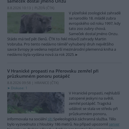
sameček dostal jméno Onzu
8.8.2026 10:13 | PLZEŇ (
ČTK
)
V plzeňské zoologické zahradě
se narodilo 18. mládě zubra
evropského od roku 1997, kdy
tato zoo zubry chová.
Sameček dostal jméno Onzu.
Stádo má teď pět členů. ČTK to řekl mluvčí zahrady Martin
Vobruba. Pro tento nedávno téměř vyhubený druh největšího
savce Evropy je vedena nejstarší mezinárodní plemenná kniha a
nedávno byla vydána nová za rok 2025.
V Hranické propasti na Přerovsku zemřel při
průzkumném ponoru potápěč
8.8.2026 09:58 | HRANICE (
ČTK
)
Diskuse: 1
V Hranické propasti, nejhlubší
zatopené jeskyni na světě,
zemřel potápěč. Tragická
událost se stala ve středu při
průzkumném ponoru,
informovala na sociální
síti
Speleologická záchranná služba. Tělo
bylo vyzvednuto z hloubky 186 metrů. Na případ upozornil
server