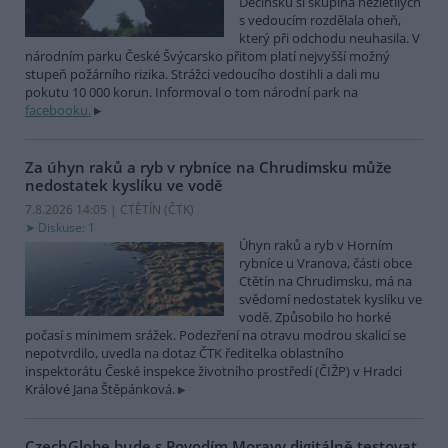
Děčínsku si skupina nezletilých
s vedoucím rozdělala oheň,
který při odchodu neuhasila. V
národním parku České Švýcarsko přitom platí nejvyšší možný
stupeň požárního rizika. Strážci vedoucího dostihli a dali mu
pokutu 10 000 korun. Informoval o tom národní park na
facebooku.
Za úhyn raků a ryb v rybníce na Chrudimsku může
nedostatek kyslíku ve vodě
7.8.2026 14:05 | CTĚTÍN (
ČTK
)
Diskuse: 1
Úhyn raků a ryb v Horním
rybníce u Vranova, části obce
Ctětín na Chrudimsku, má na
svědomí nedostatek kyslíku ve
vodě. Způsobilo ho horké
počasí s minimem srážek. Podezření na otravu modrou skalicí se
nepotvrdilo, uvedla na dotaz ČTK ředitelka oblastního
inspektorátu České inspekce životního prostředí (ČIŽP) v Hradci
Králové Jana Štěpánková.
CzechGlobe bude s Povodím Moravy digitálně testovat