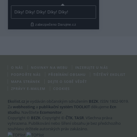
O NÁS
NOVINKY NA WEBU
INZERUJTE U NÁS
PODPOŘTE NÁS
PŘEBÍRÁNÍ OBSAHU
TIŠTĚNÝ EKOLIST
MAPA STRÁNEK
DEJTE O SOBĚ VĚDĚT
ZPRÁVY E-MAILEM
COOKIES
Ekolist.cz
je vydáván občanským sdružením
BEZK
. ISSN 1802-9019.
Za
webhosting
a
publikační systém TOOLKIT
děkujeme
Ecn
studiu
. Navštivte
Ecomonitor
.
Copyright ©
BEZK
. Copyright ©
ČTK
,
TASR
. Všechna práva
vyhrazena. Publikování nebo šíření obsahu je bez předchozího
souhlasu držitele autorských práv zakázáno.