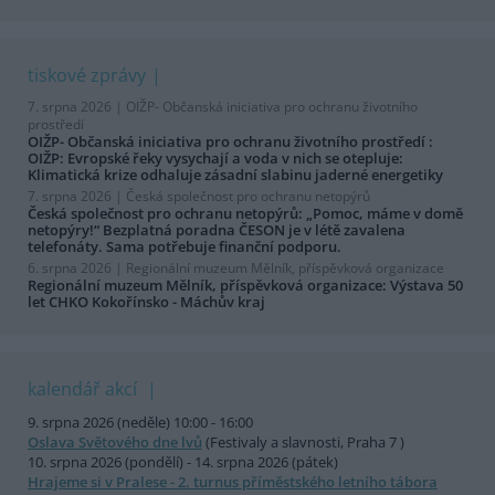
tiskové zprávy
7. srpna 2026 |
OIŽP- Občanská iniciativa pro ochranu životního
prostředí
OIŽP- Občanská iniciativa pro ochranu životního prostředí :
OIŽP: Evropské řeky vysychají a voda v nich se otepluje:
Klimatická krize odhaluje zásadní slabinu jaderné energetiky
7. srpna 2026 |
Česká společnost pro ochranu netopýrů
Česká společnost pro ochranu netopýrů: „Pomoc, máme v domě
netopýry!“ Bezplatná poradna ČESON je v létě zavalena
telefonáty. Sama potřebuje finanční podporu.
6. srpna 2026 |
Regionální muzeum Mělník, příspěvková organizace
Regionální muzeum Mělník, příspěvková organizace: Výstava 50
let CHKO Kokořínsko - Máchův kraj
kalendář akcí
9. srpna 2026 (neděle) 10:00 - 16:00
Oslava Světového dne lvů
(Festivaly a slavnosti, Praha 7 )
10. srpna 2026 (pondělí) - 14. srpna 2026 (pátek)
Hrajeme si v Pralese - 2. turnus příměstského letního tábora