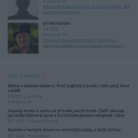
Diskuse: 51
Klimatická krize není over. Vyzýváme vládu, aby
ji přestala ignorovat
Jiří Michalisko
6.8.2026
Diskuse: 18
Otevřený dopis ministerstvu průmyslu a
obchodu ohledně sanace odvalu Heřmanice
rady a návody
Mýtus o zeleném koberci: Proč anglický trávník v létě zabíjí život
v půdě
4.8.2026 | Jan Skala
Diskuse: 34
Dopady horka a sucha na přírodu jsou kritické. ČSOP ukazuje,
jak může žíznivé krajině a živočichům pomoci veřejnost i obce
29.7.2026 | Zuzana Kučerová
Myslete v horkých dnech na volně žijící ptáky a další zvířata
28.7.2026 | Karel Makoň