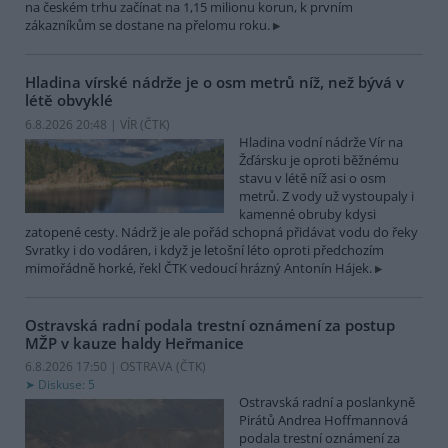
na českém trhu začínat na 1,15 milionu korun, k prvním
zákazníkům se dostane na přelomu roku.
Hladina vírské nádrže je o osm metrů níž, než bývá v
létě obvyklé
6.8.2026 20:48 | VÍR (
ČTK
)
Hladina vodní nádrže Vír na
Žďársku je oproti běžnému
stavu v létě níž asi o osm
metrů. Z vody už vystoupaly i
kamenné obruby kdysi
zatopené cesty. Nádrž je ale pořád schopná přidávat vodu do řeky
Svratky i do vodáren, i když je letošní léto oproti předchozím
mimořádně horké, řekl ČTK vedoucí hrázný Antonín Hájek.
Ostravská radní podala trestní oznámení za postup
MŽP v kauze haldy Heřmanice
6.8.2026 17:50 | OSTRAVA (
ČTK
)
Diskuse: 5
Ostravská radní a poslankyně
Pirátů Andrea Hoffmannová
podala trestní oznámení za