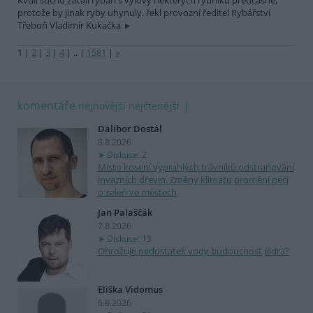
Kvůli suchu začali rybáři s výlovy některých rybníků předčasně,
protože by jinak ryby uhynuly, řekl provozní ředitel Rybářství
Třeboň Vladimír Kukačka.
1
|
2
|
3
|
4
|
..
|
1581
|
»
komentáře
nejnovější
nejčtenější
Dalibor Dostál
8.8.2026
Diskuse: 2
Místo kosení vyprahlých trávníků odstraňování
invazních dřevin. Změny klimatu promění péči
o zeleň ve městech
Jan Palaščák
7.8.2026
Diskuse: 13
Ohrožuje nedostatek vody budoucnost jádra?
Eliška Vidomus
6.8.2026