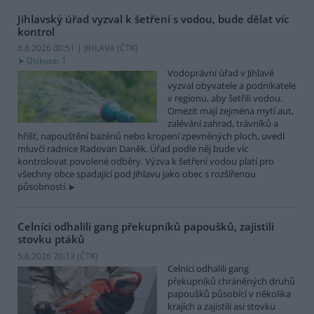
Jihlavský úřad vyzval k šetření s vodou, bude dělat víc
kontrol
6.8.2026 00:51 | JIHLAVA (
ČTK
)
Diskuse: 1
Vodoprávní úřad v Jihlavě
vyzval obyvatele a podnikatele
v regionu, aby šetřili vodou.
Omezit mají zejména mytí aut,
zalévání zahrad, trávníků a
hřišť, napouštění bazénů nebo kropení zpevněných ploch, uvedl
mluvčí radnice Radovan Daněk. Úřad podle něj bude víc
kontrolovat povolené odběry. Výzva k šetření vodou platí pro
všechny obce spadající pod Jihlavu jako obec s rozšířenou
působností.
Celníci odhalili gang překupníků papoušků, zajistili
stovku ptáků
5.8.2026 20:13 (
ČTK
)
Celníci odhalili gang
překupníků chráněných druhů
papoušků působící v několika
krajích a zajistili asi stovku