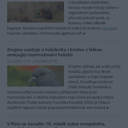
V brazilském státě Mato
Grosso museli minulý týden v
regionálním parlamentu
přerušit jednání poté, co
budovy vniklo několik
kapybar. Skupina největších hlodavců světa do budovy
vstoupila
hlavním vchodem, informovala agentura AP.
Znojmo uvažuje o holubníku i krmivu s látkou
omezující rozmnožování holubů
8.8.2026 11:31 | ZNOJMO (
ČTK
)
Znojmo zjišťuje, jak snížit počty
holubů, jejichž trus škodí
památkám a trápí majitele
domů. Prověřuje možnost
zřídit městský holubník a
možnost přikrmování holubů s přídavkem látky proti
rozmnožování. S oběma metodami mají různá evropská města
zkušenosti. Podle starosty Františka Koudely (ODS) je třeba k
úspěšné regulaci holubí populace kombinovat více metod.
V Plzni se narodilo 18. mládě zubra evropského,