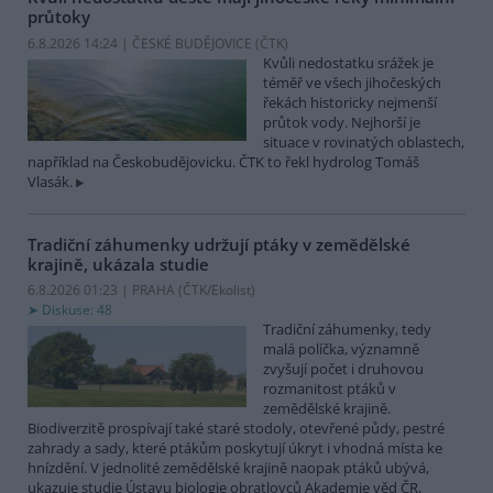
průtoky
6.8.2026 14:24 | ČESKÉ BUDĚJOVICE (
ČTK
)
Kvůli nedostatku srážek je
téměř ve všech jihočeských
řekách historicky nejmenší
průtok vody. Nejhorší je
situace v rovinatých oblastech,
například na Českobudějovicku. ČTK to řekl hydrolog Tomáš
Vlasák.
Tradiční záhumenky udržují ptáky v zemědělské
krajině, ukázala studie
6.8.2026 01:23 | PRAHA (
ČTK/Ekolist
)
Diskuse: 48
Tradiční záhumenky, tedy
malá políčka, významně
zvyšují počet i druhovou
rozmanitost ptáků v
zemědělské krajině.
Biodiverzitě prospívají také staré stodoly, otevřené půdy, pestré
zahrady a sady, které ptákům poskytují úkryt i vhodná místa ke
hnízdění. V jednolité zemědělské krajině naopak ptáků ubývá,
ukazuje studie Ústavu biologie obratlovců Akademie věd ČR,