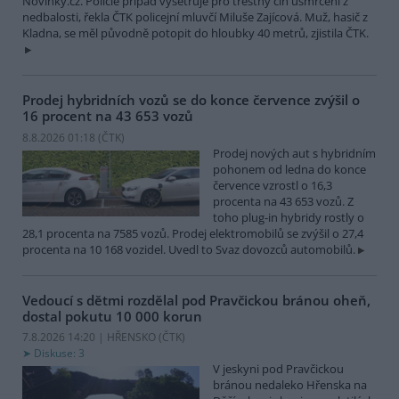
Novinky.cz. Policie případ vyšetřuje pro trestný čin usmrcení z
nedbalosti, řekla ČTK policejní mluvčí Miluše Zajícová. Muž, hasič z
Kladna, se měl původně potopit do hloubky 40 metrů, zjistila ČTK.
Prodej hybridních vozů se do konce července zvýšil o
16 procent na 43 653 vozů
8.8.2026 01:18 (
ČTK
)
Prodej nových aut s hybridním
pohonem od ledna do konce
července vzrostl o 16,3
procenta na 43 653 vozů. Z
toho plug-in hybridy rostly o
28,1 procenta na 7585 vozů. Prodej elektromobilů se zvýšil o 27,4
procenta na 10 168 vozidel. Uvedl to Svaz dovozců automobilů.
Vedoucí s dětmi rozdělal pod Pravčickou bránou oheň,
dostal pokutu 10 000 korun
7.8.2026 14:20 | HŘENSKO (
ČTK
)
Diskuse: 3
V jeskyni pod Pravčickou
bránou nedaleko Hřenska na