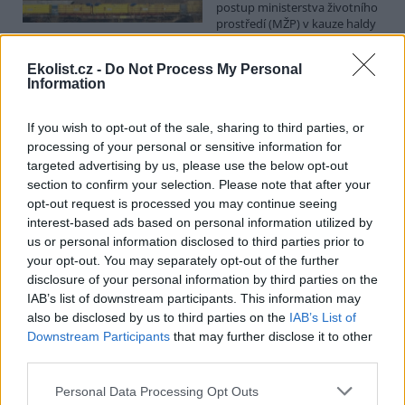
postup ministerstva životního
prostředí (MŽP) v kauze haldy
Heřmanice. Vyplývá to ze zprávy, kterou ČTK poskytla Česká
pirátská strana. Požaduje, aby policie prověřila okolnosti odebrání
Ekolist.cz -
Do Not Process My Personal
případu České inspekci životního prostředí (ČIŽP) a zastavení řízení.
Information
Hoffmannová ČTK sdělila, že trestní oznámení podala proti dosud
přesně nezjištěným osobám působícím na MŽP a ČIŽP, případně
dalším osobám, jejichž účast na popsaném postupu může být
If you wish to opt-out of the sale, sharing to third parties, or
zjištěna prověřováním. Stanovisko MŽP a ČIŽP ČTK shání.
processing of your personal or sensitive information for
targeted advertising by us, please use the below opt-out
section to confirm your selection. Please note that after your
Ředitelé odborů i mluvčí se z ČIŽP rozhodli odejít z
opt-out request is processed you may continue seeing
vlastní vůle, řekl Straka
interest-based ads based on personal information utilized by
6.8.2026 15:22 (
ČTK
)
us or personal information disclosed to third parties prior to
Ředitel odboru vnitřních
služeb Matěj Mrlina, vedoucí
your opt-out. You may separately opt-out of the further
služebního úřadu Oldřich
disclosure of your personal information by third parties on the
Jarolím a tisková mluvčí Miriam
IAB’s list of downstream participants. This information may
Loužecká končí na České
also be disclosed by us to third parties on the
IAB’s List of
inspekci životního prostředí (ČIŽP) z vlastní iniciativy. Na dotaz ČTK
Downstream Participants
that may further disclose it to other
to napsal nový ředitel inspekce Pavel Straka (za Motoristy). O jejich
third parties.
plánovaných odchodech
informovaly
v pondělí Seznam Zprávy.
Podle něj tak končí dva z pěti ředitelů odborů na ČIŽP.
Personal Data Processing Opt Outs