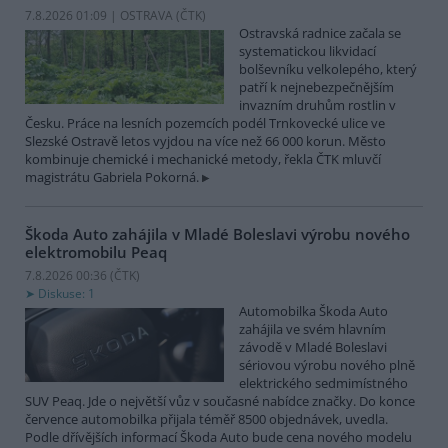
7.8.2026 01:09 | OSTRAVA (
ČTK
)
Ostravská radnice začala se
systematickou likvidací
bolševníku velkolepého, který
patří k nejnebezpečnějším
invazním druhům rostlin v
Česku. Práce na lesních pozemcích podél Trnkovecké ulice ve
Slezské Ostravě letos vyjdou na více než 66 000 korun. Město
kombinuje chemické i mechanické metody, řekla ČTK mluvčí
magistrátu Gabriela Pokorná.
Škoda Auto zahájila v Mladé Boleslavi výrobu nového
elektromobilu Peaq
7.8.2026 00:36 (
ČTK
)
Diskuse: 1
Automobilka Škoda Auto
zahájila ve svém hlavním
závodě v Mladé Boleslavi
sériovou výrobu nového plně
elektrického sedmimístného
SUV Peaq. Jde o největší vůz v současné nabídce značky. Do konce
července automobilka přijala téměř 8500 objednávek, uvedla.
Podle dřívějších informací Škoda Auto bude cena nového modelu