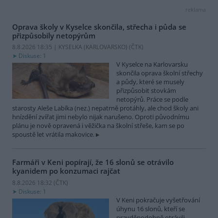
reklama
Oprava školy v Kyselce skončila, střecha i půda se
přizpůsobily netopýrům
8.8.2026 18:35 | KYSELKA (KARLOVARSKO) (
ČTK
)
Diskuse: 1
V Kyselce na Karlovarsku
skončila oprava školní střechy
a půdy, které se musely
přizpůsobit stovkám
netopýrů. Práce se podle
starosty Aleše Labíka (nez.) nepatrně protáhly, ale chod školy ani
hnízdění zvířat jimi nebylo nijak narušeno. Oproti původnímu
plánu je nově opravená i věžička na školní střeše, kam se po
spoustě let vrátila makovice.
Farmáři v Keni popírají, že 16 slonů se otrávilo
kyanidem po konzumaci rajčat
8.8.2026 18:32 (
ČTK
)
Diskuse: 1
V Keni pokračuje vyšetřování
úhynu 16 slonů, kteří se
pravděpodobně otrávili