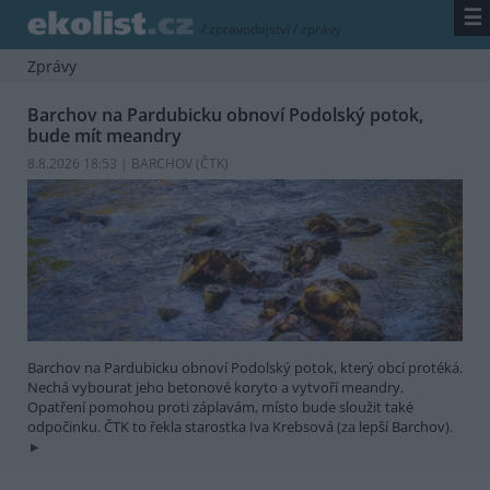
☰
/
zpravodajství
/
zprávy
Zprávy
Barchov na Pardubicku obnoví Podolský potok,
bude mít meandry
8.8.2026 18:53 | BARCHOV (
ČTK
)
Barchov na Pardubicku obnoví Podolský potok, který obcí protéká.
Nechá vybourat jeho betonové koryto a vytvoří meandry.
Opatření pomohou proti záplavám, místo bude sloužit také
odpočinku. ČTK to řekla starostka Iva Krebsová (za lepší Barchov).