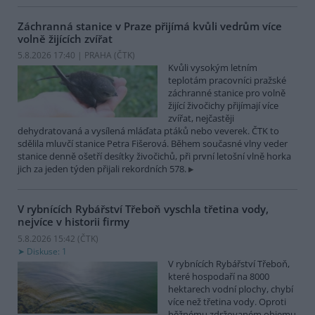
Záchranná stanice v Praze přijímá kvůli vedrům více
volně žijících zvířat
5.8.2026 17:40 | PRAHA (
ČTK
)
Kvůli vysokým letním
teplotám pracovníci pražské
záchranné stanice pro volně
žijící živočichy přijímají více
zvířat, nejčastěji
dehydratovaná a vysílená mláďata ptáků nebo veverek. ČTK to
sdělila mluvčí stanice Petra Fišerová. Během současné vlny veder
stanice denně ošetří desítky živočichů, při první letošní vlně horka
jich za jeden týden přijali rekordních 578.
V rybnících Rybářství Třeboň vyschla třetina vody,
nejvíce v historii firmy
5.8.2026 15:42 (
ČTK
)
Diskuse: 1
V rybnících Rybářství Třeboň,
které hospodaří na 8000
hektarech vodní plochy, chybí
více než třetina vody. Oproti
běžnému zdržovaném objemu