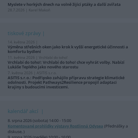
Myslete v horkých dnech na volně žijící ptáky a další zvířata
28.7.2026 | Karel Makoň
tiskové zprávy
14. května 2026 |
Výměna střešních oken jako krok k vyšší energetické účinnosti a
komfortu bydlení
11. května 2026 |
Vrchlabí do toho!
Vrchlabí do toho!: Vrchlabí do toho! chce vyhrát volby. Nabízí
Lukáše Teplého jako nového starostu
7. května 2026 |
ASITIS s.r.o.
ASITIS s.r.o.: Podřipsko zahájilo přípravu strategie klimatické
odolnosti. Projekt Pathways2Resilience propojil adaptaci
krajiny s budoucími investicemi.
kalendář akcí
8. srpna 2026 (sobota) 14:00 - 15:00
Komentované prohlídky výstavy Rostlinná Odysea
(Přednášky a
diskuse, )
9. srpna 2026 (neděle) 10:00 - 16:00