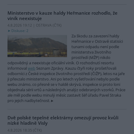
Ministerstvo v kauze haldy Heřmanice rozhodlo, že
viník neexistuje
4.8.2026 19:12 | OSTRAVA (
ČTK
)
Diskuse: 2
Za škodu za zavezení haldy
Heřmanice v Ostravě statisíci
tunami odpadu není podle
ministerstva životního
prostředí (MŽP) nikdo
odpovědný a neexistuje oficiální viník. O rozhodnutí resortu
informoval
web
Seznam Zprávy. Kauzu čtyři roky prošetřovali
odborníci z České inspekce životního prostředí (ČIŽP), letos na jaře
ji převzalo ministerstvo. Ani po letech vyšetřování nebylo podle
webu známo, co přesně se v haldě skrývá, inspekce si proto loni
objednala sérii vrtů a následných analýz odebraných vzorků. Práce
ale měl podle webu minulý měsíc zastavit šéf úřadu Pavel Straka
pro jejich nadbytečnost.
Dvě polské tepelné elektrárny omezují provoz kvůli
nízké hladině Visly
4.8.2026 18:35 (
ČTK
)