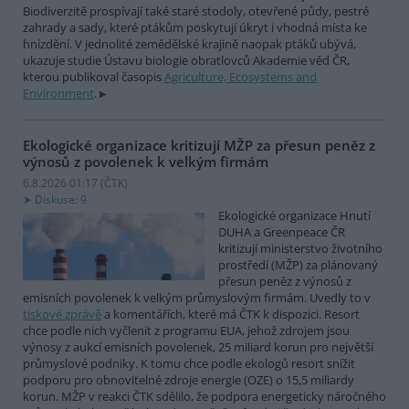
Biodiverzitě prospívají také staré stodoly, otevřené půdy, pestré
zahrady a sady, které ptákům poskytují úkryt i vhodná místa ke
hnízdění. V jednolité zemědělské krajině naopak ptáků ubývá,
ukazuje studie Ústavu biologie obratlovců Akademie věd ČR,
kterou publikoval časopis
Agriculture, Ecosystems and
Environment
.
Ekologické organizace kritizují MŽP za přesun peněz z
výnosů z povolenek k velkým firmám
6.8.2026 01:17 (
ČTK
)
Diskuse: 9
Ekologické organizace Hnutí
DUHA a Greenpeace ČR
kritizují ministerstvo životního
prostředí (MŽP) za plánovaný
přesun peněz z výnosů z
emisních povolenek k velkým průmyslovým firmám. Uvedly to v
tiskové zprávě
a komentářích, které má ČTK k dispozici. Resort
chce podle nich vyčlenit z programu EUA, jehož zdrojem jsou
výnosy z aukcí emisních povolenek, 25 miliard korun pro největší
průmyslové podniky. K tomu chce podle ekologů resort snížit
podporu pro obnovitelné zdroje energie (OZE) o 15,5 miliardy
korun. MŽP v reakci ČTK sdělilo, že podpora energeticky náročného