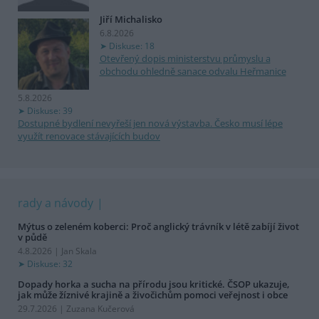
Jiří Michalisko
6.8.2026
Diskuse: 18
Otevřený dopis ministerstvu průmyslu a
obchodu ohledně sanace odvalu Heřmanice
5.8.2026
Diskuse: 39
Dostupné bydlení nevyřeší jen nová výstavba. Česko musí lépe
využít renovace stávajících budov
rady a návody
Mýtus o zeleném koberci: Proč anglický trávník v létě zabíjí život
v půdě
4.8.2026 | Jan Skala
Diskuse: 32
Dopady horka a sucha na přírodu jsou kritické. ČSOP ukazuje,
jak může žíznivé krajině a živočichům pomoci veřejnost i obce
29.7.2026 | Zuzana Kučerová