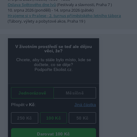
Oslava Světového dne lvů
(Festivaly a slavnosti, Praha 7 )
10. srpna 2026 (pondělí) - 14. srpna 2026 (pátek)
Hrajeme si v Pralese - 2. turnus příměstského letního tábora
(Tábory, výlety a pobytové akce, Praha 19 )