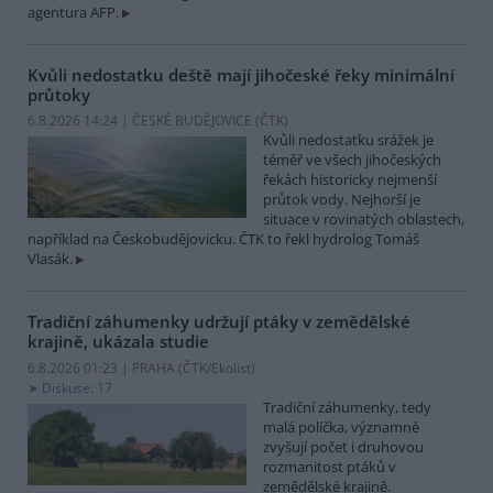
agentura AFP.
Kvůli nedostatku deště mají jihočeské řeky minimální
průtoky
6.8.2026 14:24 | ČESKÉ BUDĚJOVICE (
ČTK
)
Kvůli nedostatku srážek je
téměř ve všech jihočeských
řekách historicky nejmenší
průtok vody. Nejhorší je
situace v rovinatých oblastech,
například na Českobudějovicku. ČTK to řekl hydrolog Tomáš
Vlasák.
Tradiční záhumenky udržují ptáky v zemědělské
krajině, ukázala studie
6.8.2026 01:23 | PRAHA (
ČTK/Ekolist
)
Diskuse: 17
Tradiční záhumenky, tedy
malá políčka, významně
zvyšují počet i druhovou
rozmanitost ptáků v
zemědělské krajině.