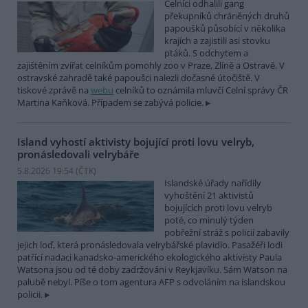
Celníci odhalili gang
překupníků chráněných druhů
papoušků působící v několika
krajích a zajistili asi stovku
ptáků. S odchytem a
zajištěním zvířat celníkům pomohly zoo v Praze, Zlíně a Ostravě. V
ostravské zahradě také papoušci nalezli dočasné útočiště. V
tiskové zprávě na
webu
celníků to oznámila mluvčí Celní správy ČR
Martina Kaňková. Případem se zabývá policie.
Island vyhostí aktivisty bojující proti lovu velryb,
pronásledovali velrybáře
5.8.2026 19:54 (
ČTK
)
Islandské úřady nařídily
vyhoštění 21 aktivistů
bojujících proti lovu velryb
poté, co minulý týden
pobřežní stráž s policií zabavily
jejich loď, která pronásledovala velrybářské plavidlo. Pasažéři lodi
patřící nadaci kanadsko-amerického ekologického aktivisty Paula
Watsona jsou od té doby zadržováni v Reykjavíku. Sám Watson na
palubě nebyl. Píše o tom agentura AFP s odvoláním na islandskou
policii.