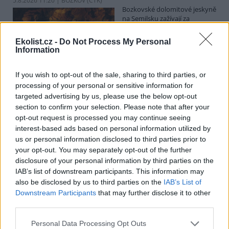
5.8.2026 11:20 | BOZKOV (
ČTK
)
Bozkovské dolomitové jeskyně
na Semilsku zažívají za
současných tropických teplot
nečekaný nápor. Jde sice o
Ekolist.cz -
Do Not Process My Personal
jedno z nejchladnějších míst v
Information
Libereckém kraji, které má stálou teplotu mezi 7,5 až devíti stupni
Celsia, přesto v minulosti podle vedoucího Bozkovských jeskyní
Dušana Milky k nim lidé přicházeli spíše v době, když bylo nevlídno.
If you wish to opt-out of the sale, sharing to third parties, or
processing of your personal or sensitive information for
targeted advertising by us, please use the below opt-out
section to confirm your selection. Please note that after your
V pěti zemích Amazonie zatkli stovky lidí kvůli
opt-out request is processed you may continue seeing
environmentální kriminalitě
interest-based ads based on personal information utilized by
5.8.2026 10:34 | BOGOTÁ (
ČTK
)
us or personal information disclosed to third parties prior to
Policisté v pěti zemích ležících
your opt-out. You may separately opt-out of the further
v Amazonii pozatýkali stovky
lidí a zabavili dřevo, minerály i
disclosure of your personal information by third parties on the
zvířata v hodnotě přes 280
IAB’s list of downstream participants. This information may
milionů dolarů (kolem 5,9
also be disclosed by us to third parties on the
IAB’s List of
miliard korun) při jednom z největších koordinovaných zásahů
Downstream Participants
that may further disclose it to other
proti environmentální kriminalitě v největším deštném pralese
third parties.
světa. Napsala to agentura AP, podle níž se do operace nazvané
Zelený štít 2026 zapojily Bolívie, Brazílie, Kolumbie, Ekvádor a Peru.
Personal Data Processing Opt Outs