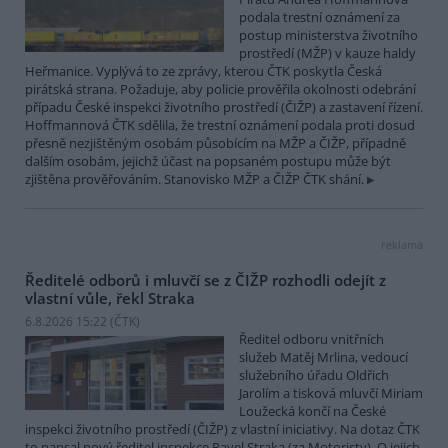
podala trestní oznámení za
postup ministerstva životního
prostředí (MŽP) v kauze haldy
Heřmanice. Vyplývá to ze zprávy, kterou ČTK poskytla Česká
pirátská strana. Požaduje, aby policie prověřila okolnosti odebrání
případu České inspekci životního prostředí (ČIŽP) a zastavení řízení.
Hoffmannová ČTK sdělila, že trestní oznámení podala proti dosud
přesně nezjištěným osobám působícím na MŽP a ČIŽP, případně
dalším osobám, jejichž účast na popsaném postupu může být
zjištěna prověřováním. Stanovisko MŽP a ČIŽP ČTK shání.
reklama
Ředitelé odborů i mluvčí se z ČIŽP rozhodli odejít z
vlastní vůle, řekl Straka
6.8.2026 15:22 (
ČTK
)
Ředitel odboru vnitřních
služeb Matěj Mrlina, vedoucí
služebního úřadu Oldřich
Jarolím a tisková mluvčí Miriam
Loužecká končí na České
inspekci životního prostředí (ČIŽP) z vlastní iniciativy. Na dotaz ČTK
to napsal nový ředitel inspekce Pavel Straka (za Motoristy). O jejich