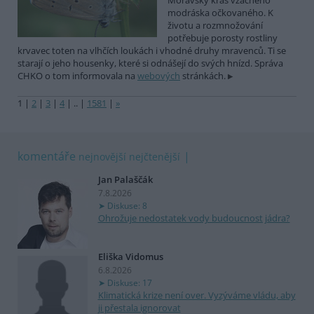
Moravský kras vzácného
modráska očkovaného. K
životu a rozmnožování
potřebuje porosty rostliny
krvavec toten na vlhčích loukách i vhodné druhy mravenců. Ti se
starají o jeho housenky, které si odnášejí do svých hnízd. Správa
CHKO o tom informovala na
webových
stránkách.
1
|
2
|
3
|
4
|
..
|
1581
|
»
komentáře
nejnovější
nejčtenější
Jan Palaščák
7.8.2026
Diskuse: 8
Ohrožuje nedostatek vody budoucnost jádra?
Eliška Vidomus
6.8.2026
Diskuse: 17
Klimatická krize není over. Vyzýváme vládu, aby
ji přestala ignorovat