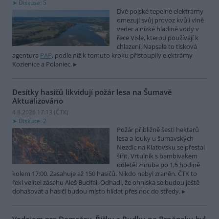
Diskuse: 5
Dvě polské tepelné elektrárny
omezují svůj provoz kvůli vlně
veder a nízké hladině vody v
řece Visle, kterou používají k
chlazení. Napsala to tisková
agentura
PAP
, podle níž k tomuto kroku přistoupily elektrárny
Kozienice a Polaniec.
Desítky hasičů likvidují požár lesa na Šumavě
Aktualizováno
4.8.2026 17:13 (
ČTK
)
Diskuse: 2
Požár přibližně šesti hektarů
lesa a louky u šumavských
Nezdic na Klatovsku se přestal
šířit. Vrtulník s bambivakem
odletěl zhruba po 1,5 hodině
kolem 17:00. Zasahuje až 150 hasičů. Nikdo nebyl zraněn. ČTK to
řekl velitel zásahu Aleš Bucifal. Odhadl, že ohniska se budou ještě
dohašovat a hasiči budou místo hlídat přes noc do středy.