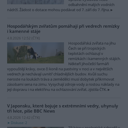
odbahnění malých vodních
nádrží. Žádost o dotace mohou podávat od 7. září do 7. října.
Hospodářským zvířatům pomáhají při vedrech remízky
i kamenné stáje
4.8.2026 12:52 (
ČTK
)
Hospodářská zvířata na jihu
Čech se při tropických
teplotách ochlazují v
remízkách i kamenných stájích.
Někteří jihočeští farmáři
vypouštějí krávy, ovce či koně na pastviny v noci a v největších
vedrech je nechávají uvnitř chladnějších budov. Kvůli suchu
neroste na loukách tráva a zemědělci musí dobytek přikrmovat
zásobami sena na zimu. Vysychají zdroje vody a rostou náklady na
její dopravu i na elektřinu na ochlazování zvířat, zjistila ČTK.
V Japonsku, které bojuje s extrémními vedry, uhynuly
tři lvice, píše BBC News
4.8.2026 12:42 (
ČTK
)
Diskuse: 2
Tři lvice v zoologické zahradě v