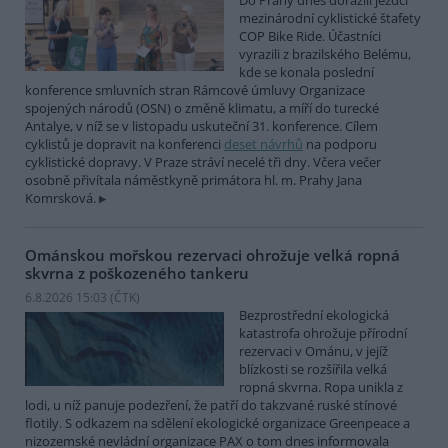
Do Prahy dnes dorazili jezdci
mezinárodní cyklistické štafety
COP Bike Ride. Účastníci
vyrazili z brazilského Belému,
kde se konala poslední
konference smluvních stran Rámcové úmluvy Organizace
spojených národů (OSN) o změně klimatu, a míří do turecké
Antalye, v níž se v listopadu uskuteční 31. konference. Cílem
cyklistů je dopravit na konferenci
deset návrhů
na podporu
cyklistické dopravy. V Praze stráví necelé tři dny. Včera večer
osobně přivítala náměstkyně primátora hl. m. Prahy Jana
Komrsková.
Ománskou mořskou rezervaci ohrožuje velká ropná
skvrna z poškozeného tankeru
6.8.2026 15:03 (
ČTK
)
Bezprostřední ekologická
katastrofa ohrožuje přírodní
rezervaci v Ománu, v jejíž
blízkosti se rozšířila velká
ropná skvrna. Ropa unikla z
lodi, u níž panuje podezření, že patří do takzvané ruské stínové
flotily. S odkazem na sdělení ekologické organizace Greenpeace a
nizozemské nevládní organizace PAX o tom dnes informovala