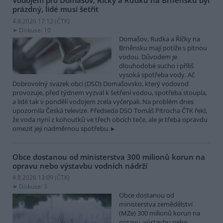
Vodojem pro Domašov, Říčky a Rudku na Brněnsku byl
prázdný, lidé musí šetřit
4.8.2026 17:12 (
ČTK
)
Diskuse: 10
Domašov, Rudka a Říčky na
Brněnsku mají potíže s pitnou
vodou. Důvodem je
dlouhodobé sucho i příliš
vysoká spotřeba vody. Ač
Dobrovolný svazek obcí (DSO) Domašovsko, který vodovod
provozuje, před týdnem vyzval k šetření vodou, spotřeba stoupla,
a lidé tak v pondělí vodojem zcela vyčerpali. Na problém dnes
upozornila Česká televize. Předseda DSO Tomáš Pitrocha ČTK řekl,
že voda nyní z kohoutků ve třech obcích teče, ale je třeba opravdu
omezit její nadměrnou spotřebu.
Obce dostanou od ministerstva 300 milionů korun na
opravu nebo výstavbu vodních nádrží
4.8.2026 13:09 (
ČTK
)
Diskuse: 3
Obce dostanou od
ministerstva zemědělství
(MZe) 300 milionů korun na
opravu, výstavbu nebo