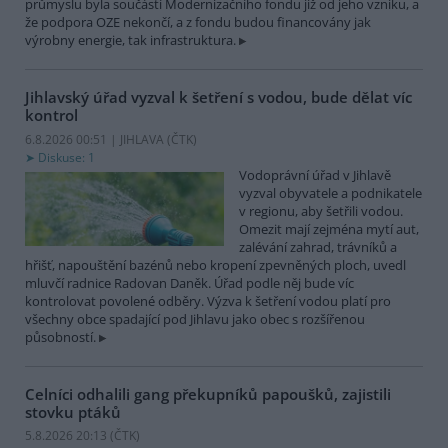
průmyslu byla součástí Modernizačního fondu již od jeho vzniku, a
že podpora OZE nekončí, a z fondu budou financovány jak
výrobny energie, tak infrastruktura.
Jihlavský úřad vyzval k šetření s vodou, bude dělat víc
kontrol
6.8.2026 00:51 | JIHLAVA (
ČTK
)
Diskuse: 1
Vodoprávní úřad v Jihlavě
vyzval obyvatele a podnikatele
v regionu, aby šetřili vodou.
Omezit mají zejména mytí aut,
zalévání zahrad, trávníků a
hřišť, napouštění bazénů nebo kropení zpevněných ploch, uvedl
mluvčí radnice Radovan Daněk. Úřad podle něj bude víc
kontrolovat povolené odběry. Výzva k šetření vodou platí pro
všechny obce spadající pod Jihlavu jako obec s rozšířenou
působností.
Celníci odhalili gang překupníků papoušků, zajistili
stovku ptáků
5.8.2026 20:13 (
ČTK
)