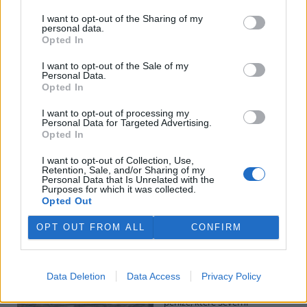
I want to opt-out of the Sharing of my
personal data.
Potok Bylanka v Pardubicích vyschl. Městský obvod
Opted In
chce, aby Povodí Labe vyčistilo koryto
5.8.2026 10:26 | PARDUBICE (
ČTK
)
I want to opt-out of the Sale of my
Diskuse: 1
Personal Data.
Potok Bylanka v Pardubicích v
Opted In
důsledku dlouhodobě nízkých
průtoků a suchého počasí
I want to opt-out of processing my
Personal Data for Targeted Advertising.
vyschl. Městský obvod VI chce
Opted In
využít období bez vody k
vyčištění koryta, a obrátil se proto se žádostí na správce toku,
I want to opt-out of Collection, Use,
Povodí Labe. Organizace ale požadavek odmítla s tím, že údržbu
Retention, Sale, and/or Sharing of my
dělala už v červnu a další zásah v tuto chvíli neplánuje, zjistila ČTK.
Personal Data that Is Unrelated with the
Purposes for which it was collected.
Opted Out
Červený chce peníze ušetřené za rekultivaci rozdělit
OPT OUT FROM ALL
CONFIRM
obcím podle původní dohody
5.8.2026 01:29 (
ČTK
)
Diskuse: 2
Data Deletion
Data Access
Privacy Policy
Ministr životního prostředí
Igor Červený (Motoristé) chce
peníze, které Severní