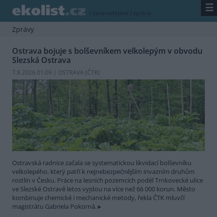
☰
/
zpravodajství
/
zprávy
Zprávy
Ostrava bojuje s bolševníkem velkolepým v obvodu
Slezská Ostrava
7.8.2026 01:09 | OSTRAVA (
ČTK
)
Ostravská radnice začala se systematickou likvidací bolševníku
velkolepého, který patří k nejnebezpečnějším invazním druhům
rostlin v Česku. Práce na lesních pozemcích podél Trnkovecké ulice
ve Slezské Ostravě letos vyjdou na více než 66 000 korun. Město
kombinuje chemické i mechanické metody, řekla ČTK mluvčí
magistrátu Gabriela Pokorná.