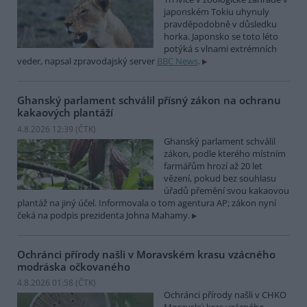
japonském Tokiu uhynuly
pravděpodobně v důsledku
horka. Japonsko se toto léto
potýká s vlnami extrémních
veder, napsal zpravodajský server
BBC News
.
Ghanský parlament schválil přísný zákon na ochranu
kakaových plantáží
4.8.2026 12:39 (
ČTK
)
Ghanský parlament schválil
zákon, podle kterého místním
farmářům hrozí až 20 let
vězení, pokud bez souhlasu
úřadů přemění svou kakaovou
plantáž na jiný účel. Informovala o tom agentura AP; zákon nyní
čeká na podpis prezidenta Johna Mahamy.
Ochránci přírody našli v Moravském krasu vzácného
modráska očkovaného
4.8.2026 01:58 (
ČTK
)
Ochránci přírody našli v CHKO