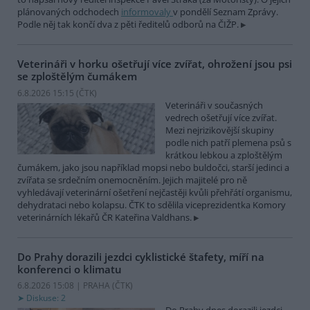
plánovaných odchodech
informovaly
v pondělí Seznam Zprávy.
Podle něj tak končí dva z pěti ředitelů odborů na ČIŽP.
Veterináři v horku ošetřují více zvířat, ohrožení jsou psi
se zploštělým čumákem
6.8.2026 15:15 (
ČTK
)
Veterináři v současných
vedrech ošetřují více zvířat.
Mezi nejrizikovější skupiny
podle nich patří plemena psů s
krátkou lebkou a zploštělým
čumákem, jako jsou například mopsi nebo buldočci, starší jedinci a
zvířata se srdečním onemocněním. Jejich majitelé pro ně
vyhledávají veterinární ošetření nejčastěji kvůli přehřátí organismu,
dehydrataci nebo kolapsu. ČTK to sdělila viceprezidentka Komory
veterinárních lékařů ČR Kateřina Valdhans.
Do Prahy dorazili jezdci cyklistické štafety, míří na
konferenci o klimatu
6.8.2026 15:08 | PRAHA (
ČTK
)
Diskuse: 2