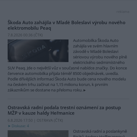
reklama
Škoda Auto zahájila v Mladé Boleslavi výrobu nového
elektromobilu Peaq
7.8.2026 00:36 (
ČTK
)
Automobilka Škoda Auto
zahájila ve svém hlavním
závodě v Mladé Boleslavi
sériovou výrobu nového plně
elektrického sedmimístného
SUV Peaq. Jde o největší vůz v současné nabídce značky. Do konce
července automobilka přijala téměř 8500 objednávek, uvedla.
Podle dřívějších informací Škoda Auto bude cena nového modelu
na českém trhu začínat na 1,15 milionu korun, k prvním
zákazníkům se dostane na přelomu roku.
Ostravská radní podala trestní oznámení za postup
MŽP v kauze haldy Heřmanice
6.8.2026 17:50 | OSTRAVA (
ČTK
)
Diskuse: 4
Ostravská radní a poslankyně
Pirátů Andrea Hoffmannová