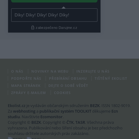
O NÁS
NOVINKY NA WEBU
INZERUJTE U NÁS
PODPOŘTE NÁS
PŘEBÍRÁNÍ OBSAHU
TIŠTĚNÝ EKOLIST
MAPA STRÁNEK
DEJTE O SOBĚ VĚDĚT
ZPRÁVY E-MAILEM
COOKIES
Ekolist.cz
je vydáván občanským sdružením
BEZK
. ISSN 1802-9019.
Za
webhosting
a
publikační systém TOOLKIT
děkujeme
Ecn
studiu
. Navštivte
Ecomonitor
.
Copyright ©
BEZK
. Copyright ©
ČTK
,
TASR
. Všechna práva
vyhrazena. Publikování nebo šíření obsahu je bez předchozího
souhlasu držitele autorských práv zakázáno.