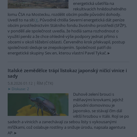
energetická ušetřila na
rekultivacích hnědouhelného
lomu ČSA na Mostecku, rozdělit obcím podle původní dohody.
Uvedl to na síti
X
. Původně chtěla Severní energetická dát peníze
obcím prostřednictvím Státního fondu životního prostředí (SFŽP),
v pondělí ale společnost uvedla, že hodlá sama rozhodnout o
využití peněz a že chce ohledně výše podpory jednat přímo s
obcemi v okolí těžební oblasti. Červeného krok překvapil, postup
společnosti sleduje se znepokojením. Společnost patří do
energetické skupiny Sev.en, kterou vlastní Pavel Tykač.
Italské zemědělce trápí listokaz japonský ničící vinice i
sady
5.8.2026 01:12 | ŘÍM (
ČTK
)
Diskuse: 2
Duhově zelení brouci s
měňavými krovkami, jejichž
původní domovinou je
Japonsko, se stávají čím dál
větší hrozbou v Itálii. Rojí se po
sadech a vinicích a zanechávají za sebou listy s vykousanými
mřížkami, což oslabuje rostliny a snižuje úrodu, napsala agentura
AP.