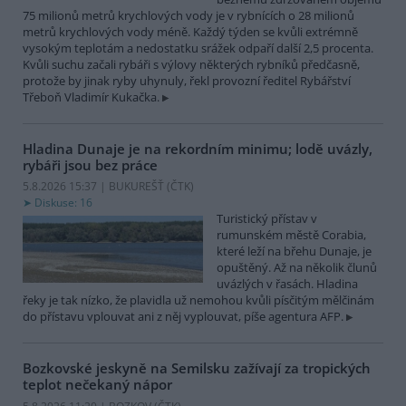
75 milionů metrů krychlových vody je v rybnících o 28 milionů
metrů krychlových vody méně. Každý týden se kvůli extrémně
vysokým teplotám a nedostatku srážek odpaří další 2,5 procenta.
Kvůli suchu začali rybáři s výlovy některých rybníků předčasně,
protože by jinak ryby uhynuly, řekl provozní ředitel Rybářství
Třeboň Vladimír Kukačka.
Hladina Dunaje je na rekordním minimu; lodě uvázly,
rybáři jsou bez práce
5.8.2026 15:37 | BUKUREŠŤ (
ČTK
)
Diskuse: 16
Turistický přístav v
rumunském městě Corabia,
které leží na břehu Dunaje, je
opuštěný. Až na několik člunů
uvázlých v řasách. Hladina
řeky je tak nízko, že plavidla už nemohou kvůli písčitým mělčinám
do přístavu vplouvat ani z něj vyplouvat, píše agentura AFP.
Bozkovské jeskyně na Semilsku zažívají za tropických
teplot nečekaný nápor