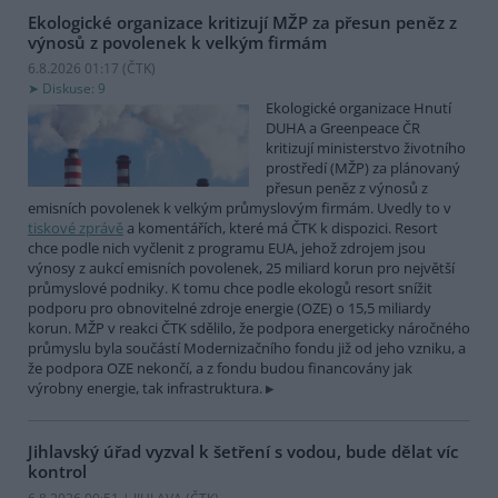
Ekologické organizace kritizují MŽP za přesun peněz z
výnosů z povolenek k velkým firmám
6.8.2026 01:17 (
ČTK
)
Diskuse: 9
Ekologické organizace Hnutí
DUHA a Greenpeace ČR
kritizují ministerstvo životního
prostředí (MŽP) za plánovaný
přesun peněz z výnosů z
emisních povolenek k velkým průmyslovým firmám. Uvedly to v
tiskové zprávě
a komentářích, které má ČTK k dispozici. Resort
chce podle nich vyčlenit z programu EUA, jehož zdrojem jsou
výnosy z aukcí emisních povolenek, 25 miliard korun pro největší
průmyslové podniky. K tomu chce podle ekologů resort snížit
podporu pro obnovitelné zdroje energie (OZE) o 15,5 miliardy
korun. MŽP v reakci ČTK sdělilo, že podpora energeticky náročného
průmyslu byla součástí Modernizačního fondu již od jeho vzniku, a
že podpora OZE nekončí, a z fondu budou financovány jak
výrobny energie, tak infrastruktura.
Jihlavský úřad vyzval k šetření s vodou, bude dělat víc
kontrol