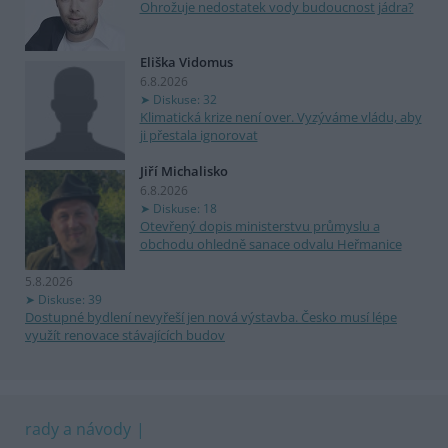
Ohrožuje nedostatek vody budoucnost jádra?
Eliška Vidomus
6.8.2026
Diskuse: 32
Klimatická krize není over. Vyzýváme vládu, aby
ji přestala ignorovat
Jiří Michalisko
6.8.2026
Diskuse: 18
Otevřený dopis ministerstvu průmyslu a
obchodu ohledně sanace odvalu Heřmanice
5.8.2026
Diskuse: 39
Dostupné bydlení nevyřeší jen nová výstavba. Česko musí lépe
využít renovace stávajících budov
rady a návody