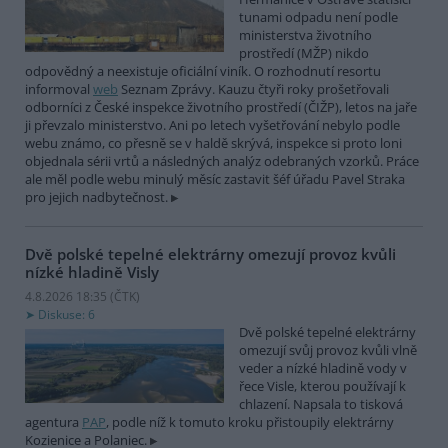
tunami odpadu není podle
ministerstva životního
prostředí (MŽP) nikdo
odpovědný a neexistuje oficiální viník. O rozhodnutí resortu
informoval
web
Seznam Zprávy. Kauzu čtyři roky prošetřovali
odborníci z České inspekce životního prostředí (ČIŽP), letos na jaře
ji převzalo ministerstvo. Ani po letech vyšetřování nebylo podle
webu známo, co přesně se v haldě skrývá, inspekce si proto loni
objednala sérii vrtů a následných analýz odebraných vzorků. Práce
ale měl podle webu minulý měsíc zastavit šéf úřadu Pavel Straka
pro jejich nadbytečnost.
Dvě polské tepelné elektrárny omezují provoz kvůli
nízké hladině Visly
4.8.2026 18:35 (
ČTK
)
Diskuse: 6
Dvě polské tepelné elektrárny
omezují svůj provoz kvůli vlně
veder a nízké hladině vody v
řece Visle, kterou používají k
chlazení. Napsala to tisková
agentura
PAP
, podle níž k tomuto kroku přistoupily elektrárny
Kozienice a Polaniec.