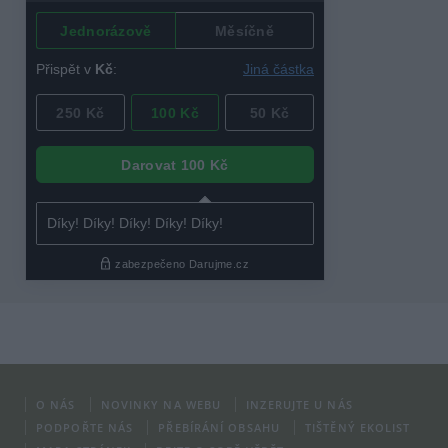
O NÁS
NOVINKY NA WEBU
INZERUJTE U NÁS
PODPOŘTE NÁS
PŘEBÍRÁNÍ OBSAHU
TIŠTĚNÝ EKOLIST