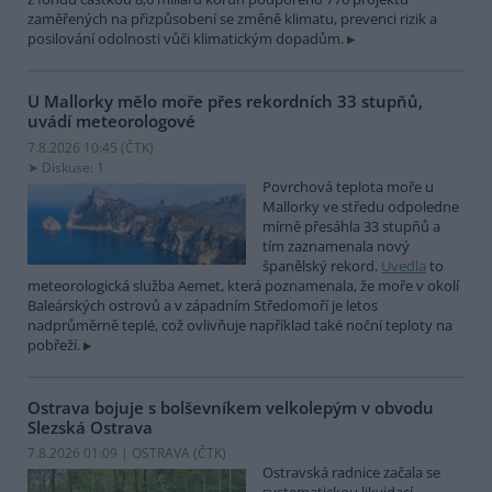
zaměřených na přizpůsobení se změně klimatu, prevenci rizik a
posilování odolnosti vůči klimatickým dopadům.
U Mallorky mělo moře přes rekordních 33 stupňů,
uvádí meteorologové
7.8.2026 10:45 (
ČTK
)
Diskuse: 1
Povrchová teplota moře u
Mallorky ve středu odpoledne
mírně přesáhla 33 stupňů a
tím zaznamenala nový
španělský rekord.
Uvedla
to
meteorologická služba Aemet, která poznamenala, že moře v okolí
Baleárských ostrovů a v západním Středomoří je letos
nadprůměrně teplé, což ovlivňuje například také noční teploty na
pobřeží.
Ostrava bojuje s bolševníkem velkolepým v obvodu
Slezská Ostrava
7.8.2026 01:09 | OSTRAVA (
ČTK
)
Ostravská radnice začala se