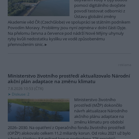
pomocí digitálního dvojčete
povodí testovat odborníci z
Ústavu globální změny
Akademie věd ČR (CzechGlobe) ve spolupráci se státním podnikem
Povodím Moravy. Problémy jsou nyní zejména v dolní části Dyje.
Na přelomu června a července pod nádrží Nové Mlýny uhynuly
ryby kvůli nedostatku kyslíku ve vodě způsobenému
přemnožením sinic.
reklama
Ministerstvo životního prostředí aktualizovalo Národní
akční plán adaptace na změnu klimatu
7.8.2026 10:53 (
ČTK
)
Diskuse: 2
Ministerstvo životního
prostředí (MŽP) dokončilo
návrh aktualizace Národního
akčního plánu adaptace na
změnu klimatu pro období
2026–2030. Na opatření z Operačního fondu životního prostředí
(OPŽP) alokovalo celkem 11,2 miliardy korun. Od roku 2021 už bylo
z fondu částkou 8,6 miliard korun podpořeno 776 projektů