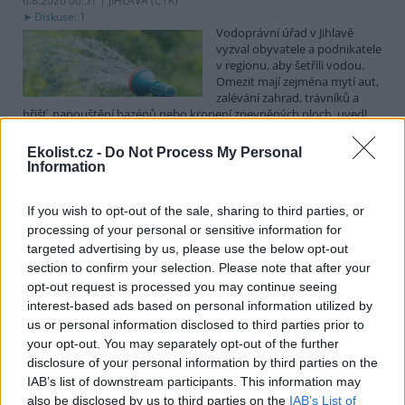
6.8.2026 00:51 | JIHLAVA (
ČTK
)
Diskuse: 1
Vodoprávní úřad v Jihlavě
vyzval obyvatele a podnikatele
v regionu, aby šetřili vodou.
Omezit mají zejména mytí aut,
zalévání zahrad, trávníků a
hřišť, napouštění bazénů nebo kropení zpevněných ploch, uvedl
mluvčí radnice Radovan Daněk. Úřad podle něj bude víc
kontrolovat povolené odběry. Výzva k šetření vodou platí pro
Ekolist.cz -
Do Not Process My Personal
všechny obce spadající pod Jihlavu jako obec s rozšířenou
Information
působností.
If you wish to opt-out of the sale, sharing to third parties, or
Celníci odhalili gang překupníků papoušků, zajistili
processing of your personal or sensitive information for
stovku ptáků
targeted advertising by us, please use the below opt-out
section to confirm your selection. Please note that after your
5.8.2026 20:13 (
ČTK
)
Celníci odhalili gang
opt-out request is processed you may continue seeing
překupníků chráněných druhů
interest-based ads based on personal information utilized by
papoušků působící v několika
us or personal information disclosed to third parties prior to
krajích a zajistili asi stovku
your opt-out. You may separately opt-out of the further
ptáků. S odchytem a
disclosure of your personal information by third parties on the
zajištěním zvířat celníkům pomohly zoo v Praze, Zlíně a Ostravě. V
ostravské zahradě také papoušci nalezli dočasné útočiště. V
IAB’s list of downstream participants. This information may
tiskové zprávě na
webu
celníků to oznámila mluvčí Celní správy ČR
also be disclosed by us to third parties on the
IAB’s List of