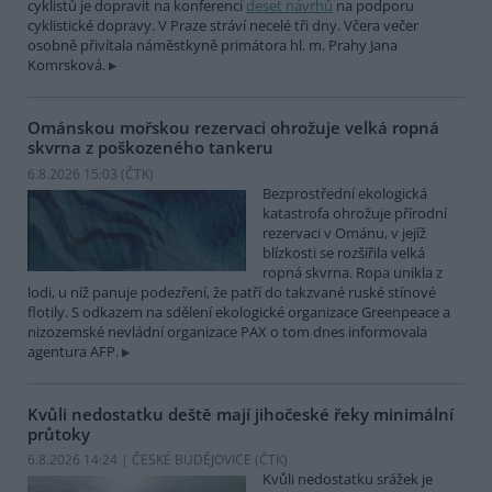
cyklistů je dopravit na konferenci
deset návrhů
na podporu
cyklistické dopravy. V Praze stráví necelé tři dny. Včera večer
osobně přivítala náměstkyně primátora hl. m. Prahy Jana
Komrsková.
Ománskou mořskou rezervaci ohrožuje velká ropná
skvrna z poškozeného tankeru
6.8.2026 15:03 (
ČTK
)
Bezprostřední ekologická
katastrofa ohrožuje přírodní
rezervaci v Ománu, v jejíž
blízkosti se rozšířila velká
ropná skvrna. Ropa unikla z
lodi, u níž panuje podezření, že patří do takzvané ruské stínové
flotily. S odkazem na sdělení ekologické organizace Greenpeace a
nizozemské nevládní organizace PAX o tom dnes informovala
agentura AFP.
Kvůli nedostatku deště mají jihočeské řeky minimální
průtoky
6.8.2026 14:24 | ČESKÉ BUDĚJOVICE (
ČTK
)
Kvůli nedostatku srážek je