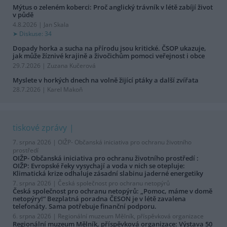
Mýtus o zeleném koberci: Proč anglický trávník v létě zabíjí život
v půdě
4.8.2026 | Jan Skala
Diskuse: 34
Dopady horka a sucha na přírodu jsou kritické. ČSOP ukazuje,
jak může žíznivé krajině a živočichům pomoci veřejnost i obce
29.7.2026 | Zuzana Kučerová
Myslete v horkých dnech na volně žijící ptáky a další zvířata
28.7.2026 | Karel Makoň
tiskové zprávy
7. srpna 2026 |
OIŽP- Občanská iniciativa pro ochranu životního
prostředí
OIŽP- Občanská iniciativa pro ochranu životního prostředí :
OIŽP: Evropské řeky vysychají a voda v nich se otepluje:
Klimatická krize odhaluje zásadní slabinu jaderné energetiky
7. srpna 2026 |
Česká společnost pro ochranu netopýrů
Česká společnost pro ochranu netopýrů: „Pomoc, máme v domě
netopýry!“ Bezplatná poradna ČESON je v létě zavalena
telefonáty. Sama potřebuje finanční podporu.
6. srpna 2026 |
Regionální muzeum Mělník, příspěvková organizace
Regionální muzeum Mělník, příspěvková organizace: Výstava 50