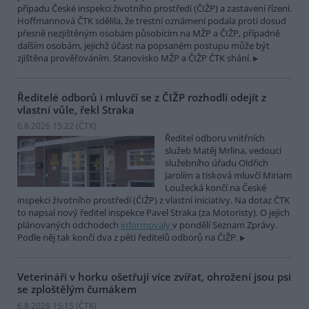
případu České inspekci životního prostředí (ČIŽP) a zastavení řízení.
Hoffmannová ČTK sdělila, že trestní oznámení podala proti dosud
přesně nezjištěným osobám působícím na MŽP a ČIŽP, případně
dalším osobám, jejichž účast na popsaném postupu může být
zjištěna prověřováním. Stanovisko MŽP a ČIŽP ČTK shání.
Ředitelé odborů i mluvčí se z ČIŽP rozhodli odejít z
vlastní vůle, řekl Straka
6.8.2026 15:22 (
ČTK
)
Ředitel odboru vnitřních
služeb Matěj Mrlina, vedoucí
služebního úřadu Oldřich
Jarolím a tisková mluvčí Miriam
Loužecká končí na České
inspekci životního prostředí (ČIŽP) z vlastní iniciativy. Na dotaz ČTK
to napsal nový ředitel inspekce Pavel Straka (za Motoristy). O jejich
plánovaných odchodech
informovaly
v pondělí Seznam Zprávy.
Podle něj tak končí dva z pěti ředitelů odborů na ČIŽP.
Veterináři v horku ošetřují více zvířat, ohrožení jsou psi
se zploštělým čumákem
6.8.2026 15:15 (
ČTK
)