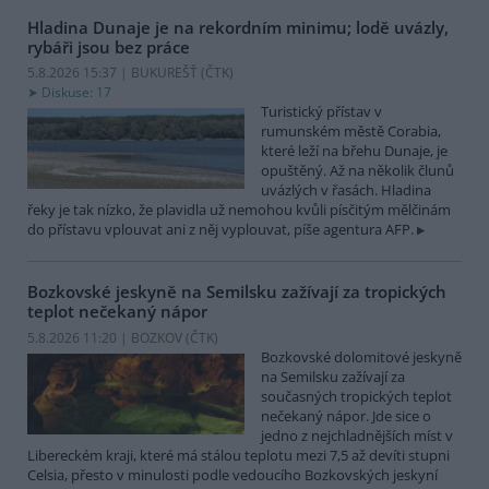
Hladina Dunaje je na rekordním minimu; lodě uvázly,
rybáři jsou bez práce
5.8.2026 15:37 | BUKUREŠŤ (
ČTK
)
Diskuse: 17
Turistický přístav v
rumunském městě Corabia,
které leží na břehu Dunaje, je
opuštěný. Až na několik člunů
uvázlých v řasách. Hladina
řeky je tak nízko, že plavidla už nemohou kvůli písčitým mělčinám
do přístavu vplouvat ani z něj vyplouvat, píše agentura AFP.
Bozkovské jeskyně na Semilsku zažívají za tropických
teplot nečekaný nápor
5.8.2026 11:20 | BOZKOV (
ČTK
)
Bozkovské dolomitové jeskyně
na Semilsku zažívají za
současných tropických teplot
nečekaný nápor. Jde sice o
jedno z nejchladnějších míst v
Libereckém kraji, které má stálou teplotu mezi 7,5 až devíti stupni
Celsia, přesto v minulosti podle vedoucího Bozkovských jeskyní