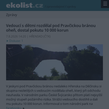
☰
/
zpravodajství
/
zprávy
Zprávy
Vedoucí s dětmi rozdělal pod Pravčickou bránou
oheň, dostal pokutu 10 000 korun
7.8.2026 14:20 | HŘENSKO (
ČTK
)
Diskuse: 1
V jeskyni pod Pravčickou bránou nedaleko Hřenska na Děčínsku si
skupina nezletilých s vedoucím rozdělala oheň, který při odchodu
neuhasila. V národním parku České Švýcarsko přitom platí nejvyšší
možný stupeň požárního rizika. Strážci vedoucího dostihli a dali
mu pokutu 10 000 korun. Informoval o tom národní park na
facebooku.