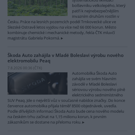
systematickou likvidací
bolševníku velkolepého, který
patří k nejnebezpečnějším
invazním druhům rostlin v
Česku. Práce na lesních pozemcích podél Trnkovecké ulice ve
Slezské Ostravě letos vyjdou na více než 66 000 korun. Město
kombinuje chemické i mechanické metody, řekla ČTK mluvčí
magistrátu Gabriela Pokorná.
Škoda Auto zahájila v Mladé Boleslavi výrobu nového
elektromobilu Peaq
7.8.2026 00:36 (
ČTK
)
Automobilka Škoda Auto
zahájila ve svém hlavním
závodě v Mladé Boleslavi
sériovou výrobu nového plně
elektrického sedmimístného
SUV Peaq. Jde o největší vůz v současné nabídce značky. Do konce
července automobilka přijala téměř 8500 objednávek, uvedla.
Podle dřívějších informací Škoda Auto bude cena nového modelu
na českém trhu začínat na 1,15 milionu korun, k prvním
zákazníkům se dostane na přelomu roku.