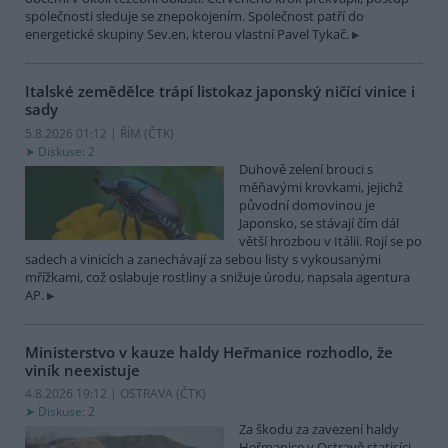
společnosti sleduje se znepokojením. Společnost patří do
energetické skupiny Sev.en, kterou vlastní Pavel Tykač.
Italské zemědělce trápí listokaz japonský ničící vinice i
sady
5.8.2026 01:12 | ŘÍM (
ČTK
)
Diskuse: 2
Duhově zelení brouci s
měňavými krovkami, jejichž
původní domovinou je
Japonsko, se stávají čím dál
větší hrozbou v Itálii. Rojí se po
sadech a vinicích a zanechávají za sebou listy s vykousanými
mřížkami, což oslabuje rostliny a snižuje úrodu, napsala agentura
AP.
Ministerstvo v kauze haldy Heřmanice rozhodlo, že
viník neexistuje
4.8.2026 19:12 | OSTRAVA (
ČTK
)
Diskuse: 2
Za škodu za zavezení haldy
Heřmanice v Ostravě statisíci