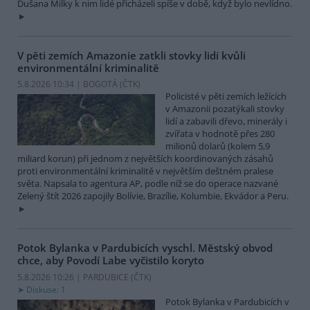
Dušana Milky k nim lidé přicházeli spíše v době, když bylo nevlídno.
V pěti zemích Amazonie zatkli stovky lidí kvůli
environmentální kriminalitě
5.8.2026 10:34 | BOGOTÁ (
ČTK
)
Policisté v pěti zemích ležících
v Amazonii pozatýkali stovky
lidí a zabavili dřevo, minerály i
zvířata v hodnotě přes 280
milionů dolarů (kolem 5,9
miliard korun) při jednom z největších koordinovaných zásahů
proti environmentální kriminalitě v největším deštném pralese
světa. Napsala to agentura AP, podle níž se do operace nazvané
Zelený štít 2026 zapojily Bolívie, Brazílie, Kolumbie, Ekvádor a Peru.
Potok Bylanka v Pardubicích vyschl. Městský obvod
chce, aby Povodí Labe vyčistilo koryto
5.8.2026 10:26 | PARDUBICE (
ČTK
)
Diskuse: 1
Potok Bylanka v Pardubicích v