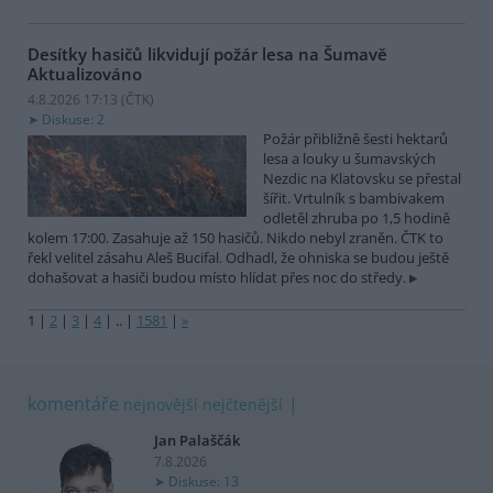
Desítky hasičů likvidují požár lesa na Šumavě
Aktualizováno
4.8.2026 17:13 (
ČTK
)
Diskuse: 2
Požár přibližně šesti hektarů
lesa a louky u šumavských
Nezdic na Klatovsku se přestal
šířit. Vrtulník s bambivakem
odletěl zhruba po 1,5 hodině
kolem 17:00. Zasahuje až 150 hasičů. Nikdo nebyl zraněn. ČTK to
řekl velitel zásahu Aleš Bucifal. Odhadl, že ohniska se budou ještě
dohašovat a hasiči budou místo hlídat přes noc do středy.
1
|
2
|
3
|
4
|
..
|
1581
|
»
komentáře
nejnovější
nejčtenější
Jan Palaščák
7.8.2026
Diskuse: 13