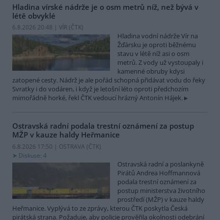
Hladina vírské nádrže je o osm metrů níž, než bývá v
létě obvyklé
6.8.2026 20:48 | VÍR (
ČTK
)
Hladina vodní nádrže Vír na
Žďársku je oproti běžnému
stavu v létě níž asi o osm
metrů. Z vody už vystoupaly i
kamenné obruby kdysi
zatopené cesty. Nádrž je ale pořád schopná přidávat vodu do řeky
Svratky i do vodáren, i když je letošní léto oproti předchozím
mimořádně horké, řekl ČTK vedoucí hrázný Antonín Hájek.
Ostravská radní podala trestní oznámení za postup
MŽP v kauze haldy Heřmanice
6.8.2026 17:50 | OSTRAVA (
ČTK
)
Diskuse: 4
Ostravská radní a poslankyně
Pirátů Andrea Hoffmannová
podala trestní oznámení za
postup ministerstva životního
prostředí (MŽP) v kauze haldy
Heřmanice. Vyplývá to ze zprávy, kterou ČTK poskytla Česká
pirátská strana. Požaduje, aby policie prověřila okolnosti odebrání