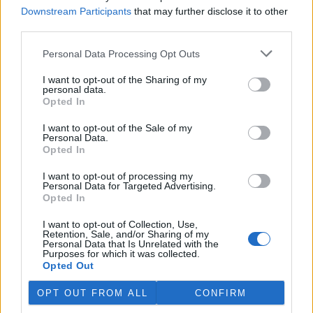
Martina Kaňková. Případem se zabývá policie.
Downstream Participants
that may further disclose it to other
third parties.
Island vyhostí aktivisty bojující proti lovu velryb,
Personal Data Processing Opt Outs
pronásledovali velrybáře
5.8.2026 19:54 (
ČTK
)
I want to opt-out of the Sharing of my
Islandské úřady nařídily
personal data.
vyhoštění 21 aktivistů
Opted In
bojujících proti lovu velryb
poté, co minulý týden
I want to opt-out of the Sale of my
Personal Data.
pobřežní stráž s policií zabavily
Opted In
jejich loď, která pronásledovala velrybářské plavidlo. Pasažéři lodi
patřící nadaci kanadsko-amerického ekologického aktivisty Paula
Watsona jsou od té doby zadržováni v Reykjavíku. Sám Watson na
I want to opt-out of processing my
Personal Data for Targeted Advertising.
palubě nebyl. Píše o tom agentura AFP s odvoláním na islandskou
Opted In
policii.
I want to opt-out of Collection, Use,
Retention, Sale, and/or Sharing of my
Záchranná stanice v Praze přijímá kvůli vedrům více
Personal Data that Is Unrelated with the
volně žijících zvířat
Purposes for which it was collected.
Opted Out
5.8.2026 17:40 | PRAHA (
ČTK
)
Kvůli vysokým letním
OPT OUT FROM ALL
CONFIRM
teplotám pracovníci pražské
záchranné stanice pro volně