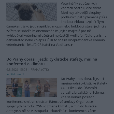
Veterináři v současných
vedrech ošetřují více zvířat.
Mezi nejrizikovější skupiny
podle nich patří plemena psů s
krátkou lebkou a zploštělým
čumákem, jako jsou například mopsi nebo buldočci, starší jedinci a
zvířata se srdečním onemocněním. Jejich majitelé pro ně
vyhledávají veterinární ošetření nejčastěji kvůli přehřátí organismu,
dehydrataci nebo kolapsu. ČTK to sdělila viceprezidentka Komory
veterinárních lékařů ČR Kateřina Valdhans.
Do Prahy dorazili jezdci cyklistické štafety, míří na
konferenci o klimatu
6.8.2026 15:08 | PRAHA (
ČTK
)
Diskuse: 2
Do Prahy dnes dorazili jezdci
mezinárodní cyklistické štafety
COP Bike Ride. Účastníci
vyrazili z brazilského Belému,
kde se konala poslední
konference smluvních stran Rámcové úmluvy Organizace
spojených národů (OSN) o změně klimatu, a míří do turecké
Antalye, v níž se v listopadu uskuteční 31. konference. Cílem