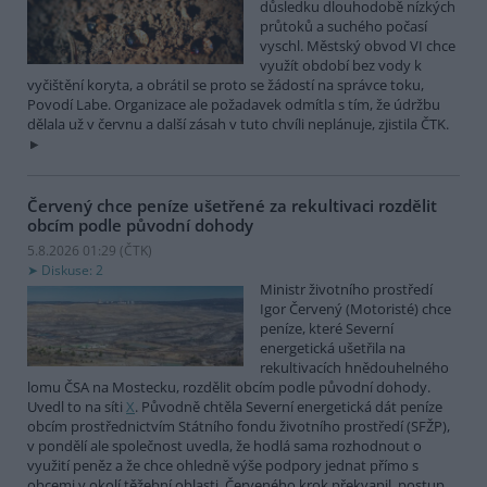
důsledku dlouhodobě nízkých
průtoků a suchého počasí
vyschl. Městský obvod VI chce
využít období bez vody k
vyčištění koryta, a obrátil se proto se žádostí na správce toku,
Povodí Labe. Organizace ale požadavek odmítla s tím, že údržbu
dělala už v červnu a další zásah v tuto chvíli neplánuje, zjistila ČTK.
Červený chce peníze ušetřené za rekultivaci rozdělit
obcím podle původní dohody
5.8.2026 01:29 (
ČTK
)
Diskuse: 2
Ministr životního prostředí
Igor Červený (Motoristé) chce
peníze, které Severní
energetická ušetřila na
rekultivacích hnědouhelného
lomu ČSA na Mostecku, rozdělit obcím podle původní dohody.
Uvedl to na síti
X
. Původně chtěla Severní energetická dát peníze
obcím prostřednictvím Státního fondu životního prostředí (SFŽP),
v pondělí ale společnost uvedla, že hodlá sama rozhodnout o
využití peněz a že chce ohledně výše podpory jednat přímo s
obcemi v okolí těžební oblasti. Červeného krok překvapil, postup