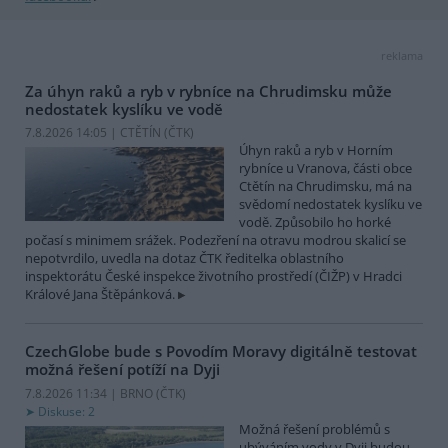
reklama
Za úhyn raků a ryb v rybníce na Chrudimsku může
nedostatek kyslíku ve vodě
7.8.2026 14:05 | CTĚTÍN (
ČTK
)
Úhyn raků a ryb v Horním
rybníce u Vranova, části obce
Ctětín na Chrudimsku, má na
svědomí nedostatek kyslíku ve
vodě. Způsobilo ho horké
počasí s minimem srážek. Podezření na otravu modrou skalicí se
nepotvrdilo, uvedla na dotaz ČTK ředitelka oblastního
inspektorátu České inspekce životního prostředí (ČIŽP) v Hradci
Králové Jana Štěpánková.
CzechGlobe bude s Povodím Moravy digitálně testovat
možná řešení potíží na Dyji
7.8.2026 11:34 | BRNO (
ČTK
)
Diskuse: 2
Možná řešení problémů s
ubýváním vody v Dyji budou