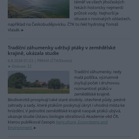
téměř ve všech jihočeských
řekách historicky nejmenší
průtok vody. Nejhorší je
situace v rovinatých oblastech,
například na Českobudějovicku. ČTK to řekl hydrolog Tomáš
Vlasák.
Tradiční záhumenky udržují ptáky v zemědělské
krajině, ukázala studie
6.8.2026 01:23 | PRAHA (
ČTK/Ekolist
)
Diskuse: 22
Tradiční záhumenky, tedy
malá políčka, významně
zvyšují počet i druhovou
rozmanitost ptáků v
zemědělské krajině.
Biodiverzitě prospívají také staré stodoly, otevřené půdy, pestré
zahrady a sady, které ptákům poskytují úkryt i vhodná místa ke
hnízdění. V jednolité zemědělské krajině naopak ptáků ubývá,
ukazuje studie Ústavu biologie obratlovců Akademie věd ČR,
kterou publikoval časopis
Agriculture, Ecosystems and
Environment
.