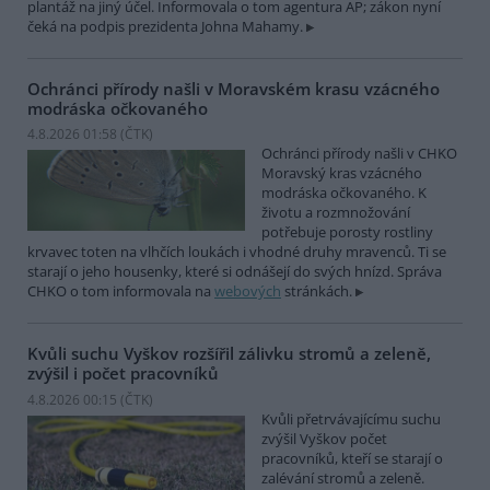
plantáž na jiný účel. Informovala o tom agentura AP; zákon nyní
čeká na podpis prezidenta Johna Mahamy.
Ochránci přírody našli v Moravském krasu vzácného
modráska očkovaného
4.8.2026 01:58 (
ČTK
)
Ochránci přírody našli v CHKO
Moravský kras vzácného
modráska očkovaného. K
životu a rozmnožování
potřebuje porosty rostliny
krvavec toten na vlhčích loukách i vhodné druhy mravenců. Ti se
starají o jeho housenky, které si odnášejí do svých hnízd. Správa
CHKO o tom informovala na
webových
stránkách.
Kvůli suchu Vyškov rozšířil zálivku stromů a zeleně,
zvýšil i počet pracovníků
4.8.2026 00:15 (
ČTK
)
Kvůli přetrvávajícímu suchu
zvýšil Vyškov počet
pracovníků, kteří se starají o
zalévání stromů a zeleně.