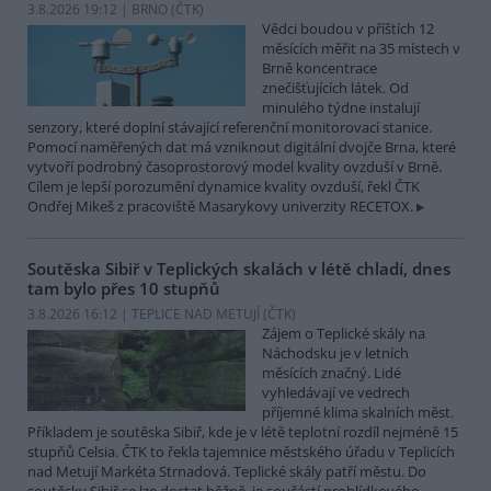
3.8.2026 19:12 | BRNO (
ČTK
)
Vědci boudou v příštích 12
měsících měřit na 35 místech v
Brně koncentrace
znečišťujících látek. Od
minulého týdne instalují
senzory, které doplní stávající referenční monitorovací stanice.
Pomocí naměřených dat má vzniknout digitální dvojče Brna, které
vytvoří podrobný časoprostorový model kvality ovzduší v Brně.
Cílem je lepší porozumění dynamice kvality ovzduší, řekl ČTK
Ondřej Mikeš z pracoviště Masarykovy univerzity RECETOX.
Soutěska Sibiř v Teplických skalách v létě chladí, dnes
tam bylo přes 10 stupňů
3.8.2026 16:12 | TEPLICE NAD METUJÍ (
ČTK
)
Zájem o Teplické skály na
Náchodsku je v letních
měsících značný. Lidé
vyhledávají ve vedrech
příjemné klima skalních měst.
Příkladem je soutěska Sibiř, kde je v létě teplotní rozdíl nejméně 15
stupňů Celsia. ČTK to řekla tajemnice městského úřadu v Teplicích
nad Metují Markéta Strnadová. Teplické skály patří městu. Do