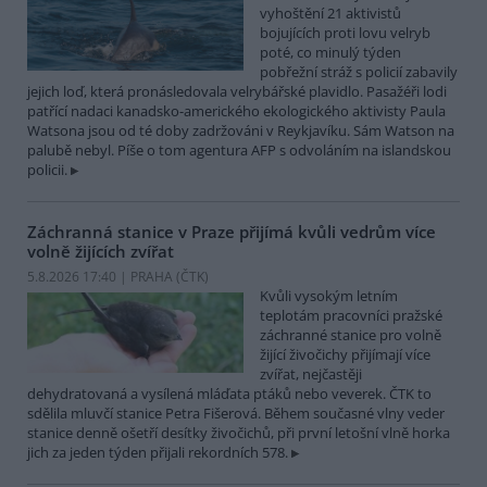
vyhoštění 21 aktivistů
bojujících proti lovu velryb
poté, co minulý týden
pobřežní stráž s policií zabavily
jejich loď, která pronásledovala velrybářské plavidlo. Pasažéři lodi
patřící nadaci kanadsko-amerického ekologického aktivisty Paula
Watsona jsou od té doby zadržováni v Reykjavíku. Sám Watson na
palubě nebyl. Píše o tom agentura AFP s odvoláním na islandskou
policii.
Záchranná stanice v Praze přijímá kvůli vedrům více
volně žijících zvířat
5.8.2026 17:40 | PRAHA (
ČTK
)
Kvůli vysokým letním
teplotám pracovníci pražské
záchranné stanice pro volně
žijící živočichy přijímají více
zvířat, nejčastěji
dehydratovaná a vysílená mláďata ptáků nebo veverek. ČTK to
sdělila mluvčí stanice Petra Fišerová. Během současné vlny veder
stanice denně ošetří desítky živočichů, při první letošní vlně horka
jich za jeden týden přijali rekordních 578.