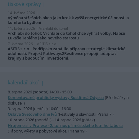
tiskové zprávy
14. května 2026 |
Výměna střešních oken jako krok k vyšší energetické účinnosti a
komfortu bydlení
11. května 2026 |
Vrchlabí do toho!
Vrchlabí do toho!: Vrchlabí do toho! chce vyhrát volby. Nabízí
Lukáše Teplého jako nového starostu
7. května 2026 |
ASITIS s.r.o.
ASITIS s.r.o.: Podřipsko zahájilo přípravu strategie klimatické
odolnosti. Projekt Pathways2Resilience propojil adaptaci
krajiny s budoucími investicemi.
kalendář akcí
8. srpna 2026 (sobota) 14:00 - 15:00
Komentované prohlídky výstavy Rostlinná Odysea
(Přednášky a
diskuse, )
9. srpna 2026 (neděle) 10:00 - 16:00
Oslava Světového dne lvů
(Festivaly a slavnosti, Praha 7 )
10. srpna 2026 (pondělí) - 14. srpna 2026 (pátek)
Hrajeme si v Pralese - 2. turnus příměstského letního tábora
(Tábory, výlety a pobytové akce, Praha 19 )