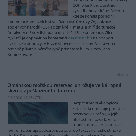
COP Bike Ride. Účastníci
vyrazili z brazilského Belému,
kde se konala poslední
konference smluvních stran Rámcové úmluvy Organizace
spojených národů (OSN) o změně klimatu, a míří do turecké
Antalye, v níž se v listopadu uskuteční 31. konference. Cílem
cyklistů je dopravit na konferenci
deset návrhů
na podporu
cyklistické dopravy. V Praze stráví necelé tři dny. Včera večer
osobně přivítala náměstkyně primátora hl. m. Prahy Jana
Komrsková.
reklama
Ománskou mořskou rezervaci ohrožuje velká ropná
skvrna z poškozeného tankeru
6.8.2026 15:03 (
ČTK
)
Bezprostřední ekologická
katastrofa ohrožuje přírodní
rezervaci v Ománu, v jejíž
blízkosti se rozšířila velká
ropná skvrna. Ropa unikla z
lodi, u níž panuje podezření, že patří do takzvané ruské stínové
flotily. S odkazem na sdělení ekologické organizace Greenpeace a