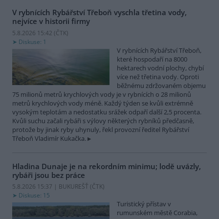
V rybnících Rybářství Třeboň vyschla třetina vody,
nejvíce v historii firmy
5.8.2026 15:42 (
ČTK
)
Diskuse: 1
V rybnících Rybářství Třeboň,
které hospodaří na 8000
hektarech vodní plochy, chybí
více než třetina vody. Oproti
běžnému zdržovaném objemu
75 milionů metrů krychlových vody je v rybnících o 28 milionů
metrů krychlových vody méně. Každý týden se kvůli extrémně
vysokým teplotám a nedostatku srážek odpaří další 2,5 procenta.
Kvůli suchu začali rybáři s výlovy některých rybníků předčasně,
protože by jinak ryby uhynuly, řekl provozní ředitel Rybářství
Třeboň Vladimír Kukačka.
Hladina Dunaje je na rekordním minimu; lodě uvázly,
rybáři jsou bez práce
5.8.2026 15:37 | BUKUREŠŤ (
ČTK
)
Diskuse: 15
Turistický přístav v
rumunském městě Corabia,