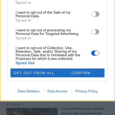
objednala sérii vrtů a následných analýz odebraných vzorků. Práce
Opted In
ale měl podle webu minulý měsíc zastavit šéf úřadu Pavel Straka
pro jejich nadbytečnost.
I want to opt-out of the Sale of my
Personal Data.
Opted In
Dvě polské tepelné elektrárny omezují provoz kvůli
I want to opt-out of processing my
nízké hladině Visly
Personal Data for Targeted Advertising.
4.8.2026 18:35 (
ČTK
)
Opted In
Diskuse: 4
Dvě polské tepelné elektrárny
I want to opt-out of Collection, Use,
omezují svůj provoz kvůli vlně
Retention, Sale, and/or Sharing of my
Personal Data that Is Unrelated with the
veder a nízké hladině vody v
Purposes for which it was collected.
řece Visle, kterou používají k
Opted Out
chlazení. Napsala to tisková
agentura
PAP
, podle níž k tomuto kroku přistoupily elektrárny
OPT OUT FROM ALL
CONFIRM
Kozienice a Polaniec.
Desítky hasičů likvidují požár lesa na Šumavě
Data Deletion
Data Access
Privacy Policy
Aktualizováno
4.8.2026 17:13 (
ČTK
)
Diskuse: 2
Požár přibližně šesti hektarů
lesa a louky u šumavských