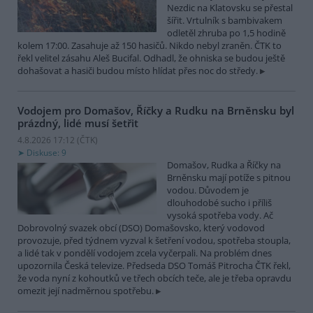
Nezdic na Klatovsku se přestal
šířit. Vrtulník s bambivakem
odletěl zhruba po 1,5 hodině
kolem 17:00. Zasahuje až 150 hasičů. Nikdo nebyl zraněn. ČTK to
řekl velitel zásahu Aleš Bucifal. Odhadl, že ohniska se budou ještě
dohašovat a hasiči budou místo hlídat přes noc do středy.
Vodojem pro Domašov, Říčky a Rudku na Brněnsku byl
prázdný, lidé musí šetřit
4.8.2026 17:12 (
ČTK
)
Diskuse: 9
Domašov, Rudka a Říčky na
Brněnsku mají potíže s pitnou
vodou. Důvodem je
dlouhodobé sucho i příliš
vysoká spotřeba vody. Ač
Dobrovolný svazek obcí (DSO) Domašovsko, který vodovod
provozuje, před týdnem vyzval k šetření vodou, spotřeba stoupla,
a lidé tak v pondělí vodojem zcela vyčerpali. Na problém dnes
upozornila Česká televize. Předseda DSO Tomáš Pitrocha ČTK řekl,
že voda nyní z kohoutků ve třech obcích teče, ale je třeba opravdu
omezit její nadměrnou spotřebu.