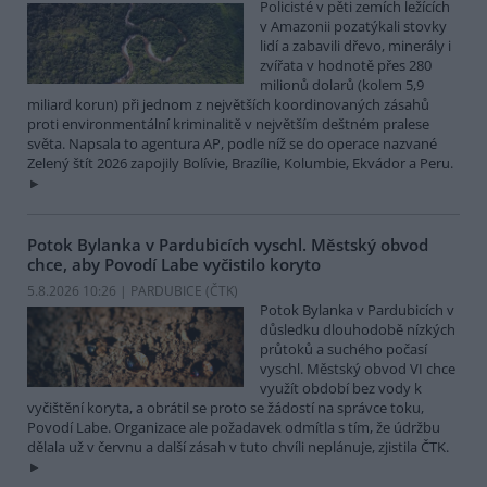
Policisté v pěti zemích ležících
v Amazonii pozatýkali stovky
lidí a zabavili dřevo, minerály i
zvířata v hodnotě přes 280
milionů dolarů (kolem 5,9
miliard korun) při jednom z největších koordinovaných zásahů
proti environmentální kriminalitě v největším deštném pralese
světa. Napsala to agentura AP, podle níž se do operace nazvané
Zelený štít 2026 zapojily Bolívie, Brazílie, Kolumbie, Ekvádor a Peru.
Potok Bylanka v Pardubicích vyschl. Městský obvod
chce, aby Povodí Labe vyčistilo koryto
5.8.2026 10:26 | PARDUBICE (
ČTK
)
Potok Bylanka v Pardubicích v
důsledku dlouhodobě nízkých
průtoků a suchého počasí
vyschl. Městský obvod VI chce
využít období bez vody k
vyčištění koryta, a obrátil se proto se žádostí na správce toku,
Povodí Labe. Organizace ale požadavek odmítla s tím, že údržbu
dělala už v červnu a další zásah v tuto chvíli neplánuje, zjistila ČTK.