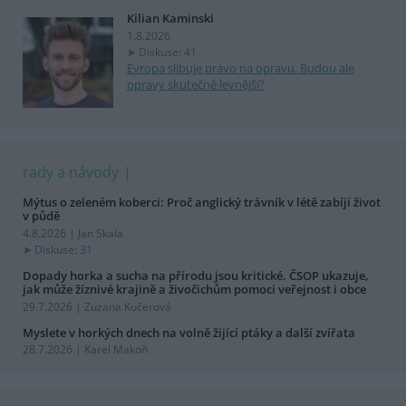
Kilian Kaminski
1.8.2026
Diskuse: 41
Evropa slibuje právo na opravu. Budou ale
opravy skutečně levnější?
rady a návody
Mýtus o zeleném koberci: Proč anglický trávník v létě zabíjí život
v půdě
4.8.2026 | Jan Skala
Diskuse: 31
Dopady horka a sucha na přírodu jsou kritické. ČSOP ukazuje,
jak může žíznivé krajině a živočichům pomoci veřejnost i obce
29.7.2026 | Zuzana Kučerová
Myslete v horkých dnech na volně žijící ptáky a další zvířata
28.7.2026 | Karel Makoň