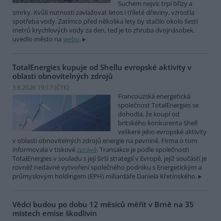
Suchem nejvíc trpí břízy a
smrky. Kvůli nutnosti zavlažovat letos i tříleté dřeviny, vzrostla
spotřeba vody. Zatímco před několika lety by stačilo okolo šesti
metrů krychlových vody za den, teď je to zhruba dvojnásobek,
uvedlo město na
webu
.
TotalEnergies kupuje od Shellu evropské aktivity v
oblasti obnovitelných zdrojů
3.8.2026 19:17 (
ČTK
)
Francouzská energetická
společnost TotalEnergies se
dohodla, že koupí od
britského konkurenta Shell
veškeré jeho evropské aktivity
v oblasti obnovitelných zdrojů energie na pevnině. Firma o tom
informovala v tiskové
zprávě
. Transakce je podle společnosti
TotalEnergies v souladu s její širší strategií v Evropě, jejíž součástí je
rovněž nedávné vytvoření společného podniku s Energetickým a
průmyslovým holdingem (EPH) miliardáře Daniela Křetínského.
Vědci budou po dobu 12 měsíců měřit v Brně na 35
místech emise škodlivin