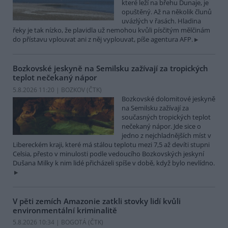
které leží na břehu Dunaje, je
opuštěný. Až na několik člunů
uvázlých v řasách. Hladina
řeky je tak nízko, že plavidla už nemohou kvůli písčitým mělčinám
do přístavu vplouvat ani z něj vyplouvat, píše agentura AFP.
Bozkovské jeskyně na Semilsku zažívají za tropických
teplot nečekaný nápor
5.8.2026 11:20 | BOZKOV (
ČTK
)
Bozkovské dolomitové jeskyně
na Semilsku zažívají za
současných tropických teplot
nečekaný nápor. Jde sice o
jedno z nejchladnějších míst v
Libereckém kraji, které má stálou teplotu mezi 7,5 až devíti stupni
Celsia, přesto v minulosti podle vedoucího Bozkovských jeskyní
Dušana Milky k nim lidé přicházeli spíše v době, když bylo nevlídno.
V pěti zemích Amazonie zatkli stovky lidí kvůli
environmentální kriminalitě
5.8.2026 10:34 | BOGOTÁ (
ČTK
)