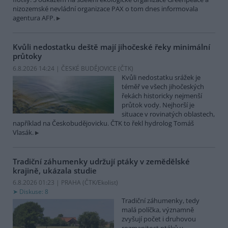
nizozemské nevládní organizace PAX o tom dnes informovala
agentura AFP.
Kvůli nedostatku deště mají jihočeské řeky minimální
průtoky
6.8.2026 14:24 | ČESKÉ BUDĚJOVICE (
ČTK
)
Kvůli nedostatku srážek je
téměř ve všech jihočeských
řekách historicky nejmenší
průtok vody. Nejhorší je
situace v rovinatých oblastech,
například na Českobudějovicku. ČTK to řekl hydrolog Tomáš
Vlasák.
Tradiční záhumenky udržují ptáky v zemědělské
krajině, ukázala studie
6.8.2026 01:23 | PRAHA (
ČTK/Ekolist
)
Diskuse: 8
Tradiční záhumenky, tedy
malá políčka, významně
zvyšují počet i druhovou