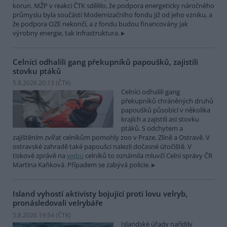
korun. MŽP v reakci ČTK sdělilo, že podpora energeticky náročného
průmyslu byla součástí Modernizačního fondu již od jeho vzniku, a
že podpora OZE nekončí, a z fondu budou financovány jak
výrobny energie, tak infrastruktura.
Celníci odhalili gang překupníků papoušků, zajistili
stovku ptáků
5.8.2026 20:13 (
ČTK
)
Celníci odhalili gang
překupníků chráněných druhů
papoušků působící v několika
krajích a zajistili asi stovku
ptáků. S odchytem a
zajištěním zvířat celníkům pomohly zoo v Praze, Zlíně a Ostravě. V
ostravské zahradě také papoušci nalezli dočasné útočiště. V
tiskové zprávě na
webu
celníků to oznámila mluvčí Celní správy ČR
Martina Kaňková. Případem se zabývá policie.
Island vyhostí aktivisty bojující proti lovu velryb,
pronásledovali velrybáře
5.8.2026 19:54 (
ČTK
)
Islandské úřady nařídily