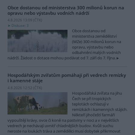
Obce dostanou od ministerstva 300 milionů korun na
opravu nebo výstavbu vodních nádrží
4.8.2026 13:09 (
ČTK
)
Diskuse: 3
Obce dostanou od
ministerstva zemědělství
(MZe) 300 milionů korun na
opravu, výstavbu nebo
odbahnění malých vodních
nádrží. Žádost o dotace mohou podávat od 7. září do 7. října.
Hospodářským zvířatům pomáhají při vedrech remízky
i kamenné stáje
4.8.2026 12:52 (
ČTK
)
Hospodářská zvířata na jihu
Čech se při tropických
teplotách ochlazují v
remízkách i kamenných stájích.
Někteří jihočeští farmáři
vypouštějí krávy, ovce či koně na pastviny v noci a v největších
vedrech je nechávají uvnitř chladnějších budov. Kvůli suchu
neroste na loukách tráva a zemědělci musí dobytek přikrmovat