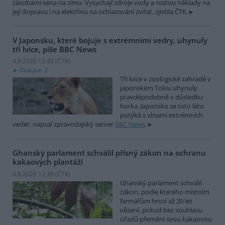
zásobami sena na zimu. Vysychají zdroje vody a rostou náklady na
její dopravu i na elektřinu na ochlazování zvířat, zjistila ČTK.
V Japonsku, které bojuje s extrémními vedry, uhynuly
tři lvice, píše BBC News
4.8.2026 12:42 (
ČTK
)
Diskuse: 2
Tři lvice v zoologické zahradě v
japonském Tokiu uhynuly
pravděpodobně v důsledku
horka. Japonsko se toto léto
potýká s vlnami extrémních
veder, napsal zpravodajský server
BBC News
.
Ghanský parlament schválil přísný zákon na ochranu
kakaových plantáží
4.8.2026 12:39 (
ČTK
)
Ghanský parlament schválil
zákon, podle kterého místním
farmářům hrozí až 20 let
vězení, pokud bez souhlasu
úřadů přemění svou kakaovou