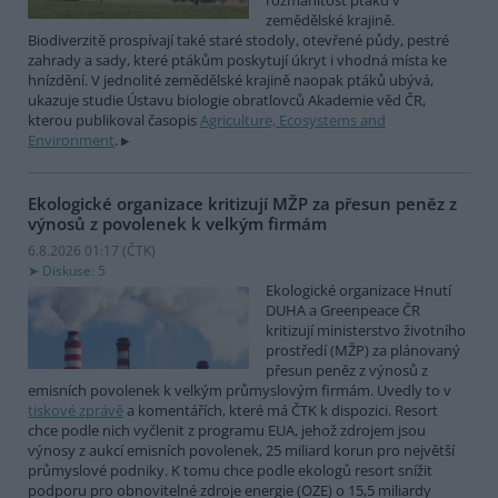
rozmanitost ptáků v
zemědělské krajině.
Biodiverzitě prospívají také staré stodoly, otevřené půdy, pestré
zahrady a sady, které ptákům poskytují úkryt i vhodná místa ke
hnízdění. V jednolité zemědělské krajině naopak ptáků ubývá,
ukazuje studie Ústavu biologie obratlovců Akademie věd ČR,
kterou publikoval časopis
Agriculture, Ecosystems and
Environment
.
Ekologické organizace kritizují MŽP za přesun peněz z
výnosů z povolenek k velkým firmám
6.8.2026 01:17 (
ČTK
)
Diskuse: 5
Ekologické organizace Hnutí
DUHA a Greenpeace ČR
kritizují ministerstvo životního
prostředí (MŽP) za plánovaný
přesun peněz z výnosů z
emisních povolenek k velkým průmyslovým firmám. Uvedly to v
tiskové zprávě
a komentářích, které má ČTK k dispozici. Resort
chce podle nich vyčlenit z programu EUA, jehož zdrojem jsou
výnosy z aukcí emisních povolenek, 25 miliard korun pro největší
průmyslové podniky. K tomu chce podle ekologů resort snížit
podporu pro obnovitelné zdroje energie (OZE) o 15,5 miliardy