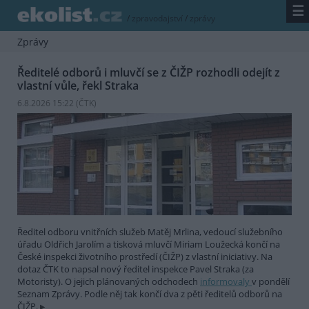
☰
/
zpravodajství
/
zprávy
Zprávy
Ředitelé odborů i mluvčí se z ČIŽP rozhodli odejít z
vlastní vůle, řekl Straka
6.8.2026 15:22 (
ČTK
)
Ředitel odboru vnitřních služeb Matěj Mrlina, vedoucí služebního
úřadu Oldřich Jarolím a tisková mluvčí Miriam Loužecká končí na
České inspekci životního prostředí (ČIŽP) z vlastní iniciativy. Na
dotaz ČTK to napsal nový ředitel inspekce Pavel Straka (za
Motoristy). O jejich plánovaných odchodech
informovaly
v pondělí
Seznam Zprávy. Podle něj tak končí dva z pěti ředitelů odborů na
ČIŽP.