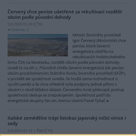
Červený chce peníze ušetřené za rekultivaci rozdělit
obcím podle původní dohody
5.8.2026 01:29 (
ČTK
)
Diskuse: 2
Ministr životního prostředí
Igor Červený (Motoristé) chce
peníze, které Severní
energetická ušetřila na
rekultivacích hnědouhelného
lomu ČSA na Mostecku, rozdělit obcím podle původní dohody.
Uvedl to na síti
X
. Původně chtěla Severní energetická dát peníze
obcím prostřednictvím Státního fondu životního prostředí (SFŽP),
v pondělí ale společnost uvedla, že hodlá sama rozhodnout o
využití peněz a že chce ohledně výše podpory jednat přímo s
obcemi v okolí těžební oblasti. Červeného krok překvapil, postup
společnosti sleduje se znepokojením. Společnost patří do
energetické skupiny Sev.en, kterou vlastní Pavel Tykač.
Italské zemědělce trápí listokaz japonský ničící vinice i
sady
5.8.2026 01:12 | ŘÍM (
ČTK
)