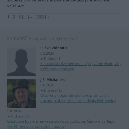
soutěsky Sibiř se lze dostat běžně, je součástí prohlídkového
okruhu.
1
|
2
|
3
|
4
|
..
|
1580
|
»
komentáře
nejnovější
nejčtenější
Eliška Vidomus
6.8.2026
Diskuse: 1
Klimatická krize není over. Vyzýváme vládu, aby
ji přestala ignorovat
Jiří Michalisko
6.8.2026
Diskuse: 13
Otevřený dopis ministerstvu průmyslu a
obchodu ohledně sanace odvalu Heřmanice
5.8.2026
Diskuse: 39
Dostupné bydlení nevyřeší jen nová výstavba. Česko musí lépe
využít renovace stávajících budov