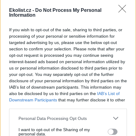
Diskuse: 2
Duhově zelení brouci s
Ekolist.cz -
Do Not Process My Personal
měňavými krovkami, jejichž
Information
původní domovinou je
Japonsko, se stávají čím dál
větší hrozbou v Itálii. Rojí se po
If you wish to opt-out of the sale, sharing to third parties, or
sadech a vinicích a zanechávají za sebou listy s vykousanými
processing of your personal or sensitive information for
mřížkami, což oslabuje rostliny a snižuje úrodu, napsala agentura
targeted advertising by us, please use the below opt-out
AP.
section to confirm your selection. Please note that after your
opt-out request is processed you may continue seeing
Ministerstvo v kauze haldy Heřmanice rozhodlo, že
interest-based ads based on personal information utilized by
viník neexistuje
us or personal information disclosed to third parties prior to
4.8.2026 19:12 | OSTRAVA (
ČTK
)
your opt-out. You may separately opt-out of the further
Diskuse: 2
disclosure of your personal information by third parties on the
Za škodu za zavezení haldy
IAB’s list of downstream participants. This information may
Heřmanice v Ostravě statisíci
also be disclosed by us to third parties on the
IAB’s List of
tunami odpadu není podle
Downstream Participants
that may further disclose it to other
ministerstva životního
prostředí (MŽP) nikdo
third parties.
odpovědný a neexistuje oficiální viník. O rozhodnutí resortu
informoval
web
Seznam Zprávy. Kauzu čtyři roky prošetřovali
Personal Data Processing Opt Outs
odborníci z České inspekce životního prostředí (ČIŽP), letos na jaře
ji převzalo ministerstvo. Ani po letech vyšetřování nebylo podle
I want to opt-out of the Sharing of my
webu známo, co přesně se v haldě skrývá, inspekce si proto loni
personal data.