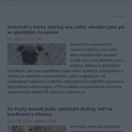
reklama
Veterináři v horku ošetřují více zvířat, ohrožení jsou psi
se zploštělým čumákem
6.8.2026 15:15 (
ČTK
)
Veterináři v současných
vedrech ošetřují více zvířat.
Mezi nejrizikovější skupiny
podle nich patří plemena psů s
krátkou lebkou a zploštělým
čumákem, jako jsou například mopsi nebo buldočci, starší jedinci a
zvířata se srdečním onemocněním. Jejich majitelé pro ně
vyhledávají veterinární ošetření nejčastěji kvůli přehřátí organismu,
dehydrataci nebo kolapsu. ČTK to sdělila viceprezidentka Komory
veterinárních lékařů ČR Kateřina Valdhans.
Do Prahy dorazili jezdci cyklistické štafety, míří na
konferenci o klimatu
6.8.2026 15:08 | PRAHA (
ČTK
)
Do Prahy dnes dorazili jezdci
mezinárodní cyklistické štafety