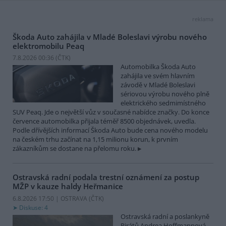
reklama
Škoda Auto zahájila v Mladé Boleslavi výrobu nového
elektromobilu Peaq
7.8.2026 00:36 (
ČTK
)
Automobilka Škoda Auto
zahájila ve svém hlavním
závodě v Mladé Boleslavi
sériovou výrobu nového plně
elektrického sedmimístného
SUV Peaq. Jde o největší vůz v současné nabídce značky. Do konce
července automobilka přijala téměř 8500 objednávek, uvedla.
Podle dřívějších informací Škoda Auto bude cena nového modelu
na českém trhu začínat na 1,15 milionu korun, k prvním
zákazníkům se dostane na přelomu roku.
Ostravská radní podala trestní oznámení za postup
MŽP v kauze haldy Heřmanice
6.8.2026 17:50 | OSTRAVA (
ČTK
)
Diskuse: 4
Ostravská radní a poslankyně
Pirátů Andrea Hoffmannová