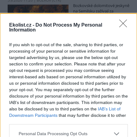
5.8.2026 11:20 | BOZKOV (
ČTK
)
Bozkovské dolomitové jeskyně
na Semilsku zažívají za
současných tropických teplot
nečekaný nápor. Jde sice o
Ekolist.cz -
Do Not Process My Personal
jedno z nejchladnějších míst v
Information
Libereckém kraji, které má stálou teplotu mezi 7,5 až devíti stupni
Celsia, přesto v minulosti podle vedoucího Bozkovských jeskyní
Dušana Milky k nim lidé přicházeli spíše v době, když bylo nevlídno.
If you wish to opt-out of the sale, sharing to third parties, or
processing of your personal or sensitive information for
targeted advertising by us, please use the below opt-out
section to confirm your selection. Please note that after your
V pěti zemích Amazonie zatkli stovky lidí kvůli
opt-out request is processed you may continue seeing
environmentální kriminalitě
interest-based ads based on personal information utilized by
5.8.2026 10:34 | BOGOTÁ (
ČTK
)
us or personal information disclosed to third parties prior to
Policisté v pěti zemích ležících
your opt-out. You may separately opt-out of the further
v Amazonii pozatýkali stovky
lidí a zabavili dřevo, minerály i
disclosure of your personal information by third parties on the
zvířata v hodnotě přes 280
IAB’s list of downstream participants. This information may
milionů dolarů (kolem 5,9
also be disclosed by us to third parties on the
IAB’s List of
miliard korun) při jednom z největších koordinovaných zásahů
Downstream Participants
that may further disclose it to other
proti environmentální kriminalitě v největším deštném pralese
third parties.
světa. Napsala to agentura AP, podle níž se do operace nazvané
Zelený štít 2026 zapojily Bolívie, Brazílie, Kolumbie, Ekvádor a Peru.
Personal Data Processing Opt Outs