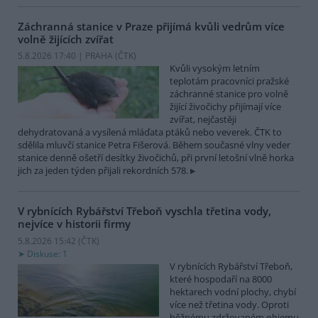
Záchranná stanice v Praze přijímá kvůli vedrům více
volně žijících zvířat
5.8.2026 17:40 | PRAHA (
ČTK
)
Kvůli vysokým letním
teplotám pracovníci pražské
záchranné stanice pro volně
žijící živočichy přijímají více
zvířat, nejčastěji
dehydratovaná a vysílená mláďata ptáků nebo veverek. ČTK to
sdělila mluvčí stanice Petra Fišerová. Během současné vlny veder
stanice denně ošetří desítky živočichů, při první letošní vlně horka
jich za jeden týden přijali rekordních 578.
V rybnících Rybářství Třeboň vyschla třetina vody,
nejvíce v historii firmy
5.8.2026 15:42 (
ČTK
)
Diskuse: 1
V rybnících Rybářství Třeboň,
které hospodaří na 8000
hektarech vodní plochy, chybí
více než třetina vody. Oproti
běžnému zdržovaném objemu