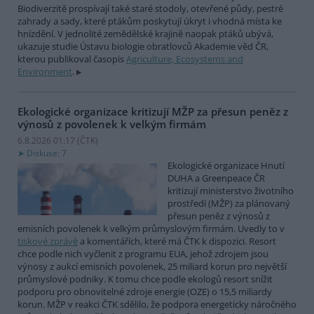
Biodiverzitě prospívají také staré stodoly, otevřené půdy, pestré
zahrady a sady, které ptákům poskytují úkryt i vhodná místa ke
hnízdění. V jednolité zemědělské krajině naopak ptáků ubývá,
ukazuje studie Ústavu biologie obratlovců Akademie věd ČR,
kterou publikoval časopis
Agriculture, Ecosystems and
Environment
.
Ekologické organizace kritizují MŽP za přesun peněz z
výnosů z povolenek k velkým firmám
6.8.2026 01:17 (
ČTK
)
Diskuse: 7
Ekologické organizace Hnutí
DUHA a Greenpeace ČR
kritizují ministerstvo životního
prostředí (MŽP) za plánovaný
přesun peněz z výnosů z
emisních povolenek k velkým průmyslovým firmám. Uvedly to v
tiskové zprávě
a komentářích, které má ČTK k dispozici. Resort
chce podle nich vyčlenit z programu EUA, jehož zdrojem jsou
výnosy z aukcí emisních povolenek, 25 miliard korun pro největší
průmyslové podniky. K tomu chce podle ekologů resort snížit
podporu pro obnovitelné zdroje energie (OZE) o 15,5 miliardy
korun. MŽP v reakci ČTK sdělilo, že podpora energeticky náročného