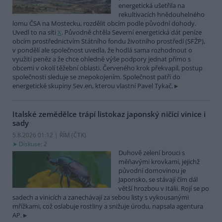
energetická ušetřila na
rekultivacích hnědouhelného
lomu ČSA na Mostecku, rozdělit obcím podle původní dohody.
Uvedl to na síti
X
. Původně chtěla Severní energetická dát peníze
obcím prostřednictvím Státního fondu životního prostředí (SFŽP),
v pondělí ale společnost uvedla, že hodlá sama rozhodnout o
využití peněz a že chce ohledně výše podpory jednat přímo s
obcemi v okolí těžební oblasti. Červeného krok překvapil, postup
společnosti sleduje se znepokojením. Společnost patří do
energetické skupiny Sev.en, kterou vlastní Pavel Tykač.
Italské zemědělce trápí listokaz japonský ničící vinice i
sady
5.8.2026 01:12 | ŘÍM (
ČTK
)
Diskuse: 2
Duhově zelení brouci s
měňavými krovkami, jejichž
původní domovinou je
Japonsko, se stávají čím dál
větší hrozbou v Itálii. Rojí se po
sadech a vinicích a zanechávají za sebou listy s vykousanými
mřížkami, což oslabuje rostliny a snižuje úrodu, napsala agentura
AP.