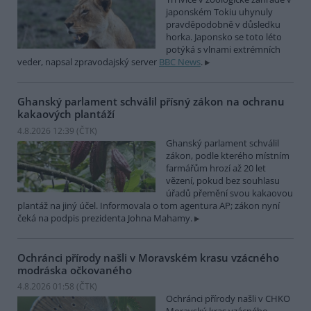
japonském Tokiu uhynuly
pravděpodobně v důsledku
horka. Japonsko se toto léto
potýká s vlnami extrémních
veder, napsal zpravodajský server
BBC News
.
Ghanský parlament schválil přísný zákon na ochranu
kakaových plantáží
4.8.2026 12:39 (
ČTK
)
Ghanský parlament schválil
zákon, podle kterého místním
farmářům hrozí až 20 let
vězení, pokud bez souhlasu
úřadů přemění svou kakaovou
plantáž na jiný účel. Informovala o tom agentura AP; zákon nyní
čeká na podpis prezidenta Johna Mahamy.
Ochránci přírody našli v Moravském krasu vzácného
modráska očkovaného
4.8.2026 01:58 (
ČTK
)
Ochránci přírody našli v CHKO