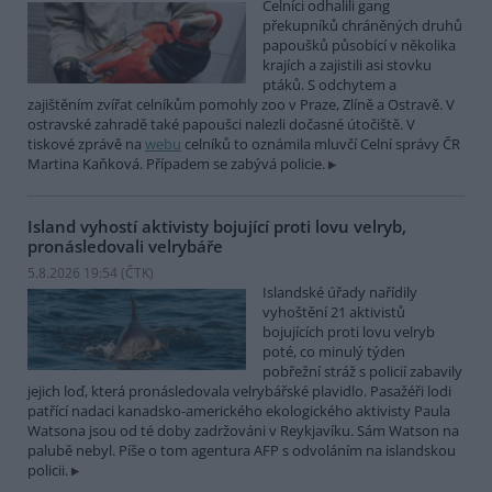
Celníci odhalili gang
překupníků chráněných druhů
papoušků působící v několika
krajích a zajistili asi stovku
ptáků. S odchytem a
zajištěním zvířat celníkům pomohly zoo v Praze, Zlíně a Ostravě. V
ostravské zahradě také papoušci nalezli dočasné útočiště. V
tiskové zprávě na
webu
celníků to oznámila mluvčí Celní správy ČR
Martina Kaňková. Případem se zabývá policie.
Island vyhostí aktivisty bojující proti lovu velryb,
pronásledovali velrybáře
5.8.2026 19:54 (
ČTK
)
Islandské úřady nařídily
vyhoštění 21 aktivistů
bojujících proti lovu velryb
poté, co minulý týden
pobřežní stráž s policií zabavily
jejich loď, která pronásledovala velrybářské plavidlo. Pasažéři lodi
patřící nadaci kanadsko-amerického ekologického aktivisty Paula
Watsona jsou od té doby zadržováni v Reykjavíku. Sám Watson na
palubě nebyl. Píše o tom agentura AFP s odvoláním na islandskou
policii.