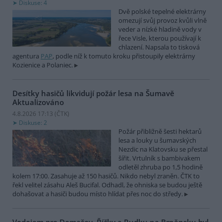
Diskuse: 4
Dvě polské tepelné elektrárny
omezují svůj provoz kvůli vlně
veder a nízké hladině vody v
řece Visle, kterou používají k
chlazení. Napsala to tisková
agentura
PAP
, podle níž k tomuto kroku přistoupily elektrárny
Kozienice a Polaniec.
Desítky hasičů likvidují požár lesa na Šumavě
Aktualizováno
4.8.2026 17:13 (
ČTK
)
Diskuse: 2
Požár přibližně šesti hektarů
lesa a louky u šumavských
Nezdic na Klatovsku se přestal
šířit. Vrtulník s bambivakem
odletěl zhruba po 1,5 hodině
kolem 17:00. Zasahuje až 150 hasičů. Nikdo nebyl zraněn. ČTK to
řekl velitel zásahu Aleš Bucifal. Odhadl, že ohniska se budou ještě
dohašovat a hasiči budou místo hlídat přes noc do středy.