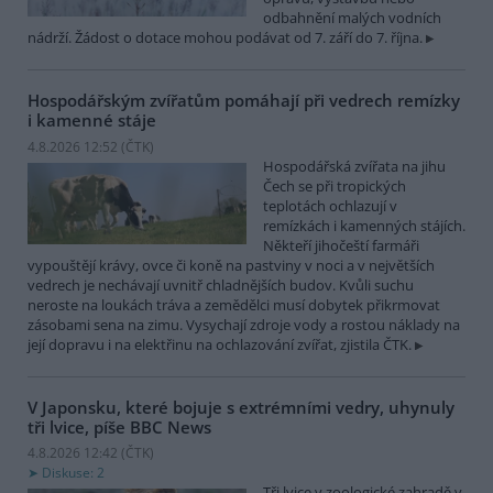
odbahnění malých vodních
nádrží. Žádost o dotace mohou podávat od 7. září do 7. října.
Hospodářským zvířatům pomáhají při vedrech remízky
i kamenné stáje
4.8.2026 12:52 (
ČTK
)
Hospodářská zvířata na jihu
Čech se při tropických
teplotách ochlazují v
remízkách i kamenných stájích.
Někteří jihočeští farmáři
vypouštějí krávy, ovce či koně na pastviny v noci a v největších
vedrech je nechávají uvnitř chladnějších budov. Kvůli suchu
neroste na loukách tráva a zemědělci musí dobytek přikrmovat
zásobami sena na zimu. Vysychají zdroje vody a rostou náklady na
její dopravu i na elektřinu na ochlazování zvířat, zjistila ČTK.
V Japonsku, které bojuje s extrémními vedry, uhynuly
tři lvice, píše BBC News
4.8.2026 12:42 (
ČTK
)
Diskuse: 2
Tři lvice v zoologické zahradě v