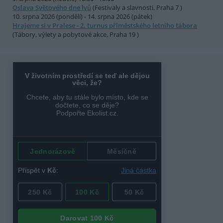
Oslava Světového dne lvů
(Festivaly a slavnosti, Praha 7 )
10. srpna 2026 (pondělí) - 14. srpna 2026 (pátek)
Hrajeme si v Pralese - 2. turnus příměstského letního tábora
(Tábory, výlety a pobytové akce, Praha 19 )