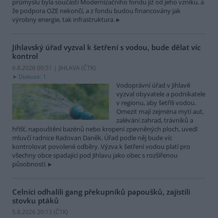
průmyslu byla součástí Modernizačního fondu již od jeho vzniku, a
že podpora OZE nekončí, a z fondu budou financovány jak
výrobny energie, tak infrastruktura.
Jihlavský úřad vyzval k šetření s vodou, bude dělat víc
kontrol
6.8.2026 00:51 | JIHLAVA (
ČTK
)
Diskuse: 1
Vodoprávní úřad v Jihlavě
vyzval obyvatele a podnikatele
v regionu, aby šetřili vodou.
Omezit mají zejména mytí aut,
zalévání zahrad, trávníků a
hřišť, napouštění bazénů nebo kropení zpevněných ploch, uvedl
mluvčí radnice Radovan Daněk. Úřad podle něj bude víc
kontrolovat povolené odběry. Výzva k šetření vodou platí pro
všechny obce spadající pod Jihlavu jako obec s rozšířenou
působností.
Celníci odhalili gang překupníků papoušků, zajistili
stovku ptáků
5.8.2026 20:13 (
ČTK
)