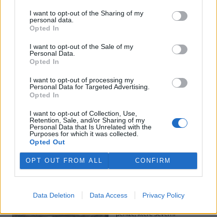
I want to opt-out of the Sharing of my
personal data.
Potok Bylanka v Pardubicích vyschl. Městský obvod
Opted In
chce, aby Povodí Labe vyčistilo koryto
5.8.2026 10:26 | PARDUBICE (
ČTK
)
I want to opt-out of the Sale of my
Diskuse: 1
Personal Data.
Potok Bylanka v Pardubicích v
Opted In
důsledku dlouhodobě nízkých
průtoků a suchého počasí
I want to opt-out of processing my
Personal Data for Targeted Advertising.
vyschl. Městský obvod VI chce
Opted In
využít období bez vody k
vyčištění koryta, a obrátil se proto se žádostí na správce toku,
I want to opt-out of Collection, Use,
Povodí Labe. Organizace ale požadavek odmítla s tím, že údržbu
Retention, Sale, and/or Sharing of my
dělala už v červnu a další zásah v tuto chvíli neplánuje, zjistila ČTK.
Personal Data that Is Unrelated with the
Purposes for which it was collected.
Opted Out
Červený chce peníze ušetřené za rekultivaci rozdělit
OPT OUT FROM ALL
CONFIRM
obcím podle původní dohody
5.8.2026 01:29 (
ČTK
)
Diskuse: 2
Data Deletion
Data Access
Privacy Policy
Ministr životního prostředí
Igor Červený (Motoristé) chce
peníze, které Severní