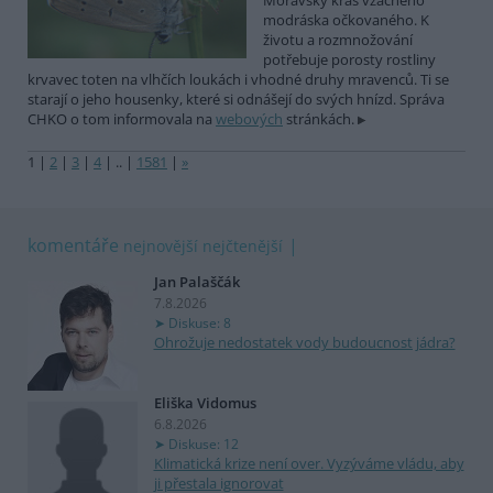
Moravský kras vzácného
modráska očkovaného. K
životu a rozmnožování
potřebuje porosty rostliny
krvavec toten na vlhčích loukách i vhodné druhy mravenců. Ti se
starají o jeho housenky, které si odnášejí do svých hnízd. Správa
CHKO o tom informovala na
webových
stránkách.
1
|
2
|
3
|
4
|
..
|
1581
|
»
komentáře
nejnovější
nejčtenější
Jan Palaščák
7.8.2026
Diskuse: 8
Ohrožuje nedostatek vody budoucnost jádra?
Eliška Vidomus
6.8.2026
Diskuse: 12
Klimatická krize není over. Vyzýváme vládu, aby
ji přestala ignorovat