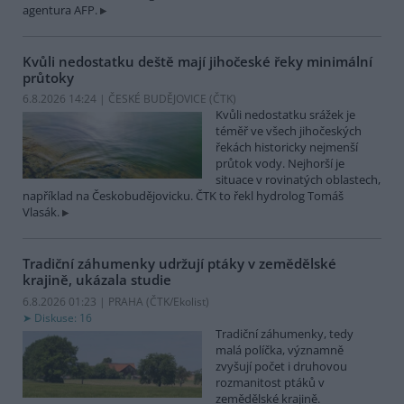
agentura AFP.
Kvůli nedostatku deště mají jihočeské řeky minimální
průtoky
6.8.2026 14:24 | ČESKÉ BUDĚJOVICE (
ČTK
)
Kvůli nedostatku srážek je
téměř ve všech jihočeských
řekách historicky nejmenší
průtok vody. Nejhorší je
situace v rovinatých oblastech,
například na Českobudějovicku. ČTK to řekl hydrolog Tomáš
Vlasák.
Tradiční záhumenky udržují ptáky v zemědělské
krajině, ukázala studie
6.8.2026 01:23 | PRAHA (
ČTK/Ekolist
)
Diskuse: 16
Tradiční záhumenky, tedy
malá políčka, významně
zvyšují počet i druhovou
rozmanitost ptáků v
zemědělské krajině.