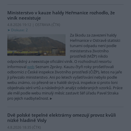
Ministerstvo v kauze haldy Heřmanice rozhodlo, že
viník neexistuje
4.8.2026 19:12 | OSTRAVA (
ČTK
)
Diskuse: 2
Za škodu za zavezení haldy
Heřmanice v Ostravě statisíci
tunami odpadu není podle
ministerstva životního
prostředí (MŽP) nikdo
odpovědný a neexistuje oficiální viník. O rozhodnutí resortu
informoval
web
Seznam Zprávy. Kauzu čtyři roky prošetřovali
odborníci z České inspekce životního prostředí (ČIŽP), letos na jaře
ji převzalo ministerstvo. Ani po letech vyšetřování nebylo podle
webu známo, co přesně se v haldě skrývá, inspekce si proto loni
objednala sérii vrtů a následných analýz odebraných vzorků. Práce
ale měl podle webu minulý měsíc zastavit šéf úřadu Pavel Straka
pro jejich nadbytečnost.
Dvě polské tepelné elektrárny omezují provoz kvůli
nízké hladině Visly
4.8.2026 18:35 (
ČTK
)