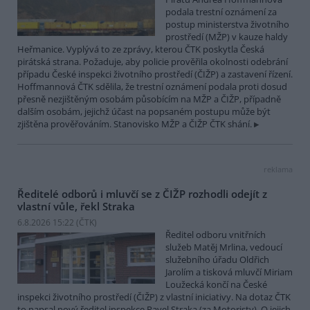
podala trestní oznámení za
postup ministerstva životního
prostředí (MŽP) v kauze haldy
Heřmanice. Vyplývá to ze zprávy, kterou ČTK poskytla Česká
pirátská strana. Požaduje, aby policie prověřila okolnosti odebrání
případu České inspekci životního prostředí (ČIŽP) a zastavení řízení.
Hoffmannová ČTK sdělila, že trestní oznámení podala proti dosud
přesně nezjištěným osobám působícím na MŽP a ČIŽP, případně
dalším osobám, jejichž účast na popsaném postupu může být
zjištěna prověřováním. Stanovisko MŽP a ČIŽP ČTK shání.
reklama
Ředitelé odborů i mluvčí se z ČIŽP rozhodli odejít z
vlastní vůle, řekl Straka
6.8.2026 15:22 (
ČTK
)
Ředitel odboru vnitřních
služeb Matěj Mrlina, vedoucí
služebního úřadu Oldřich
Jarolím a tisková mluvčí Miriam
Loužecká končí na České
inspekci životního prostředí (ČIŽP) z vlastní iniciativy. Na dotaz ČTK
to napsal nový ředitel inspekce Pavel Straka (za Motoristy). O jejich