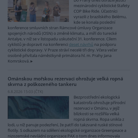
Do Prahy dnes dorazili jezdci
mezinárodní cyklistické štafety
COP Bike Ride. Účastníci
vyrazili z brazilského Belému,
kde se konala poslední
konference smluvních stran Rámcové úmluvy Organizace
spojených národů (OSN) o změně klimatu, a míří do turecké
Antalye, v níž se v listopadu uskuteční 31. konference. Cílem
cyklistů je dopravit na konferenci
deset návrhů
na podporu
cyklistické dopravy. V Praze stráví necelé tři dny. Včera večer
osobně přivítala náměstkyně primátora hl. m. Prahy Jana
Komrsková.
Ománskou mořskou rezervaci ohrožuje velká ropná
skvrna z poškozeného tankeru
6.8.2026 15:03 (
ČTK
)
Bezprostřední ekologická
katastrofa ohrožuje přírodní
rezervaci v Ománu, v jejíž
blízkosti se rozšířila velká
ropná skvrna. Ropa unikla z
lodi, u níž panuje podezření, že patří do takzvané ruské stínové
flotily. S odkazem na sdělení ekologické organizace Greenpeace a
nizozemské nevládní organizace PAX o tom dnes informovala