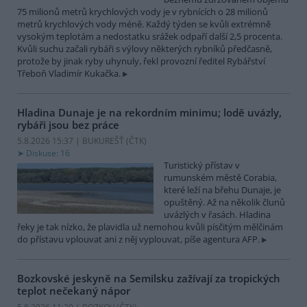
75 milionů metrů krychlových vody je v rybnících o 28 milionů
metrů krychlových vody méně. Každý týden se kvůli extrémně
vysokým teplotám a nedostatku srážek odpaří další 2,5 procenta.
Kvůli suchu začali rybáři s výlovy některých rybníků předčasně,
protože by jinak ryby uhynuly, řekl provozní ředitel Rybářství
Třeboň Vladimír Kukačka.
Hladina Dunaje je na rekordním minimu; lodě uvázly,
rybáři jsou bez práce
5.8.2026 15:37 | BUKUREŠŤ (
ČTK
)
Diskuse: 16
Turistický přístav v
rumunském městě Corabia,
které leží na břehu Dunaje, je
opuštěný. Až na několik člunů
uvázlých v řasách. Hladina
řeky je tak nízko, že plavidla už nemohou kvůli písčitým mělčinám
do přístavu vplouvat ani z něj vyplouvat, píše agentura AFP.
Bozkovské jeskyně na Semilsku zažívají za tropických
teplot nečekaný nápor