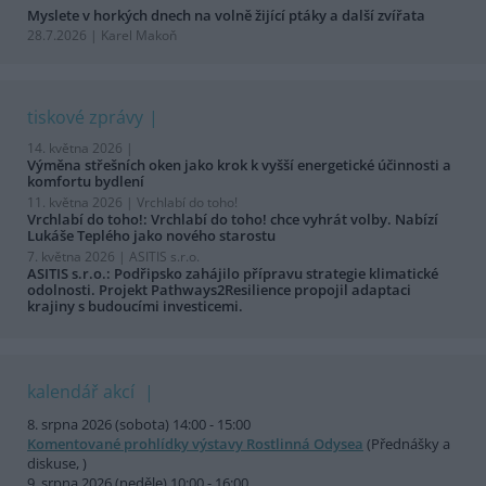
Myslete v horkých dnech na volně žijící ptáky a další zvířata
28.7.2026 | Karel Makoň
tiskové zprávy
14. května 2026 |
Výměna střešních oken jako krok k vyšší energetické účinnosti a
komfortu bydlení
11. května 2026 |
Vrchlabí do toho!
Vrchlabí do toho!: Vrchlabí do toho! chce vyhrát volby. Nabízí
Lukáše Teplého jako nového starostu
7. května 2026 |
ASITIS s.r.o.
ASITIS s.r.o.: Podřipsko zahájilo přípravu strategie klimatické
odolnosti. Projekt Pathways2Resilience propojil adaptaci
krajiny s budoucími investicemi.
kalendář akcí
8. srpna 2026 (sobota) 14:00 - 15:00
Komentované prohlídky výstavy Rostlinná Odysea
(Přednášky a
diskuse, )
9. srpna 2026 (neděle) 10:00 - 16:00