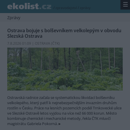
☰
/
zpravodajství
/
zprávy
Zprávy
Ostrava bojuje s bolševníkem velkolepým v obvodu
Slezská Ostrava
7.8.2026 01:09 | OSTRAVA (
ČTK
)
Ostravská radnice začala se systematickou likvidací bolševníku
velkolepého, který patří k nejnebezpečnějším invazním druhům
rostlin v Česku. Práce na lesních pozemcích podél Trnkovecké ulice
ve Slezské Ostravě letos vyjdou na více než 66 000 korun. Město
kombinuje chemické i mechanické metody, řekla ČTK mluvčí
magistrátu Gabriela Pokorná.