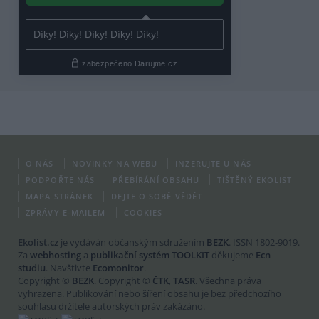
O NÁS
NOVINKY NA WEBU
INZERUJTE U NÁS
PODPOŘTE NÁS
PŘEBÍRÁNÍ OBSAHU
TIŠTĚNÝ EKOLIST
MAPA STRÁNEK
DEJTE O SOBĚ VĚDĚT
ZPRÁVY E-MAILEM
COOKIES
Ekolist.cz
je vydáván občanským sdružením
BEZK
. ISSN 1802-9019.
Za
webhosting
a
publikační systém TOOLKIT
děkujeme
Ecn
studiu
. Navštivte
Ecomonitor
.
Copyright ©
BEZK
. Copyright ©
ČTK
,
TASR
. Všechna práva
vyhrazena. Publikování nebo šíření obsahu je bez předchozího
souhlasu držitele autorských práv zakázáno.