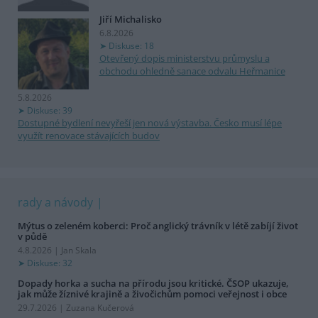
Jiří Michalisko
6.8.2026
Diskuse: 18
Otevřený dopis ministerstvu průmyslu a
obchodu ohledně sanace odvalu Heřmanice
5.8.2026
Diskuse: 39
Dostupné bydlení nevyřeší jen nová výstavba. Česko musí lépe
využít renovace stávajících budov
rady a návody
Mýtus o zeleném koberci: Proč anglický trávník v létě zabíjí život
v půdě
4.8.2026 | Jan Skala
Diskuse: 32
Dopady horka a sucha na přírodu jsou kritické. ČSOP ukazuje,
jak může žíznivé krajině a živočichům pomoci veřejnost i obce
29.7.2026 | Zuzana Kučerová