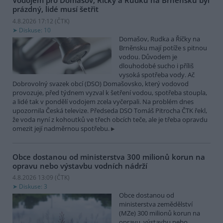
Vodojem pro Domašov, Říčky a Rudku na Brněnsku byl
prázdný, lidé musí šetřit
4.8.2026 17:12 (
ČTK
)
Diskuse: 10
Domašov, Rudka a Říčky na
Brněnsku mají potíže s pitnou
vodou. Důvodem je
dlouhodobé sucho i příliš
vysoká spotřeba vody. Ač
Dobrovolný svazek obcí (DSO) Domašovsko, který vodovod
provozuje, před týdnem vyzval k šetření vodou, spotřeba stoupla,
a lidé tak v pondělí vodojem zcela vyčerpali. Na problém dnes
upozornila Česká televize. Předseda DSO Tomáš Pitrocha ČTK řekl,
že voda nyní z kohoutků ve třech obcích teče, ale je třeba opravdu
omezit její nadměrnou spotřebu.
Obce dostanou od ministerstva 300 milionů korun na
opravu nebo výstavbu vodních nádrží
4.8.2026 13:09 (
ČTK
)
Diskuse: 3
Obce dostanou od
ministerstva zemědělství
(MZe) 300 milionů korun na
opravu, výstavbu nebo