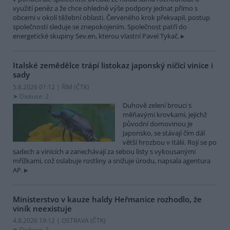
využití peněz a že chce ohledně výše podpory jednat přímo s
obcemi v okolí těžební oblasti. Červeného krok překvapil, postup
společnosti sleduje se znepokojením. Společnost patří do
energetické skupiny Sev.en, kterou vlastní Pavel Tykač.
Italské zemědělce trápí listokaz japonský ničící vinice i
sady
5.8.2026 01:12 | ŘÍM (
ČTK
)
Diskuse: 2
Duhově zelení brouci s
měňavými krovkami, jejichž
původní domovinou je
Japonsko, se stávají čím dál
větší hrozbou v Itálii. Rojí se po
sadech a vinicích a zanechávají za sebou listy s vykousanými
mřížkami, což oslabuje rostliny a snižuje úrodu, napsala agentura
AP.
Ministerstvo v kauze haldy Heřmanice rozhodlo, že
viník neexistuje
4.8.2026 19:12 | OSTRAVA (
ČTK
)
Diskuse: 2