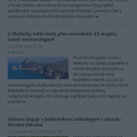
z fondu částkou 8,6 miliard korun podpořeno 776 projektů
zaměřených na přizpůsobení se změně klimatu, prevenci rizik a
posilování odolnosti vůči klimatickým dopadům.
U Mallorky mělo moře přes rekordních 33 stupňů,
uvádí meteorologové
7.8.2026 10:45 (
ČTK
)
Diskuse: 1
Povrchová teplota moře u
Mallorky ve středu odpoledne
mírně přesáhla 33 stupňů a
tím zaznamenala nový
španělský rekord.
Uvedla
to
meteorologická služba Aemet, která poznamenala, že moře v okolí
Baleárských ostrovů a v západním Středomoří je letos
nadprůměrně teplé, což ovlivňuje například také noční teploty na
pobřeží.
Ostrava bojuje s bolševníkem velkolepým v obvodu
Slezská Ostrava
7.8.2026 01:09 | OSTRAVA (
ČTK
)