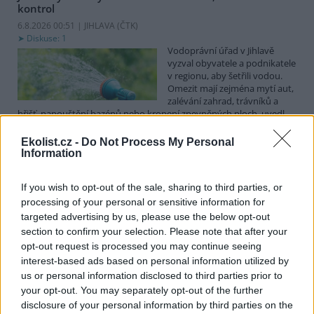
kontrol
6.8.2026 00:51 | JIHLAVA (
ČTK
)
Diskuse: 1
Vodoprávní úřad v Jihlavě
vyzval obyvatele a podnikatele
v regionu, aby šetřili vodou.
Omezit mají zejména mytí aut,
zalévání zahrad, trávníků a
hřišť, napouštění bazénů nebo kropení zpevněných ploch, uvedl
mluvčí radnice Radovan Daněk. Úřad podle něj bude víc
kontrolovat povolené odběry. Výzva k šetření vodou platí pro
Ekolist.cz -
Do Not Process My Personal
všechny obce spadající pod Jihlavu jako obec s rozšířenou
Information
působností.
If you wish to opt-out of the sale, sharing to third parties, or
processing of your personal or sensitive information for
Celníci odhalili gang překupníků papoušků, zajistili
stovku ptáků
targeted advertising by us, please use the below opt-out
section to confirm your selection. Please note that after your
5.8.2026 20:13 (
ČTK
)
Celníci odhalili gang
opt-out request is processed you may continue seeing
překupníků chráněných druhů
interest-based ads based on personal information utilized by
papoušků působící v několika
us or personal information disclosed to third parties prior to
krajích a zajistili asi stovku
your opt-out. You may separately opt-out of the further
ptáků. S odchytem a
disclosure of your personal information by third parties on the
zajištěním zvířat celníkům pomohly zoo v Praze, Zlíně a Ostravě. V