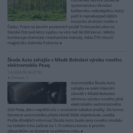
Ostravská radnice začala se
systematickou likvidací
bolševníku velkolepého, který
patří k nejnebezpečnějším
invazním druhům rostlin v
Česku. Práce na lesních pozemcích podél Trnkovecké ulice ve
Slezské Ostravě letos vyjdou na více než 66 000 korun. Město
kombinuje chemické i mechanické metody, řekla ČTK mluvčí
magistrátu Gabriela Pokorná.
Škoda Auto zahájila v Mladé Boleslavi výrobu nového
elektromobilu Peaq
7.8.2026 00:36 (
ČTK
)
Diskuse: 1
Automobilka Škoda Auto
zahájila ve svém hlavním
závodě v Mladé Boleslavi
sériovou výrobu nového plně
elektrického sedmimístného
SUV Peaq. Jde o největší vůz v současné nabídce značky. Do konce
července automobilka přijala téměř 8500 objednávek, uvedla.
Podle dřívějších informací Škoda Auto bude cena nového modelu
na českém trhu začínat na 1,15 milionu korun, k prvním
zákazníkům se dostane na přelomu roku.