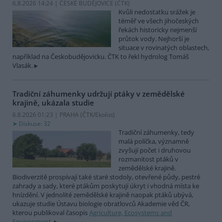
6.8.2026 14:24 | ČESKÉ BUDĚJOVICE (
ČTK
)
Kvůli nedostatku srážek je
téměř ve všech jihočeských
řekách historicky nejmenší
průtok vody. Nejhorší je
situace v rovinatých oblastech,
například na Českobudějovicku. ČTK to řekl hydrolog Tomáš
Vlasák.
Tradiční záhumenky udržují ptáky v zemědělské
krajině, ukázala studie
6.8.2026 01:23 | PRAHA (
ČTK/Ekolist
)
Diskuse: 32
Tradiční záhumenky, tedy
malá políčka, významně
zvyšují počet i druhovou
rozmanitost ptáků v
zemědělské krajině.
Biodiverzitě prospívají také staré stodoly, otevřené půdy, pestré
zahrady a sady, které ptákům poskytují úkryt i vhodná místa ke
hnízdění. V jednolité zemědělské krajině naopak ptáků ubývá,
ukazuje studie Ústavu biologie obratlovců Akademie věd ČR,
kterou publikoval časopis
Agriculture, Ecosystems and
Environment
.