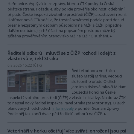
Heřmanice. Vyplývá to ze zprávy, kterou ČTK poskytla Česká
pirátská strana. Požaduje, aby policie prověřila okolnosti odebrání
případu České inspekci životního prostředí (ČIŽP) a zastavení řízení.
Hoffmannová ČTK sdělila, že trestní oznámení podala proti dosud
přesně nezjištěným osobám působícím na MŽP a ČIŽP, případně
dalším osobám, jejichž účast na popsaném postupu může být
zjištěna prověřováním. Stanovisko MŽP a ČIŽP ČTK shání.
Ředitelé odborů i mluvčí se z ČIŽP rozhodli odejít z
vlastní vůle, řekl Straka
6.8.2026 15:22 (
ČTK
)
Ředitel odboru vnitřních
služeb Matěj Mrlina, vedoucí
služebního úřadu Oldřich
Jarolím a tisková mluvčí Miriam
Loužecká končí na České
inspekci životního prostředí (ČIŽP) z vlastní iniciativy. Na dotaz ČTK
to napsal nový ředitel inspekce Pavel Straka (za Motoristy). O jejich
plánovaných odchodech
informovaly
v pondělí Seznam Zprávy.
Podle něj tak končí dva z pěti ředitelů odborů na ČIŽP.
Veterináři v horku ošetřují více zvířat, ohrožení jsou psi