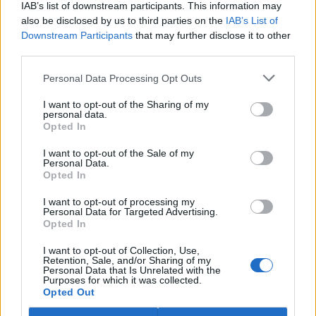
IAB’s list of downstream participants. This information may
ostravské zahradě také papoušci nalezli dočasné útočiště. V
tiskové zprávě na
webu
celníků to oznámila mluvčí Celní správy ČR
also be disclosed by us to third parties on the
IAB’s List of
Martina Kaňková. Případem se zabývá policie.
Downstream Participants
that may further disclose it to other
third parties.
Island vyhostí aktivisty bojující proti lovu velryb,
Personal Data Processing Opt Outs
pronásledovali velrybáře
5.8.2026 19:54 (
ČTK
)
I want to opt-out of the Sharing of my
Islandské úřady nařídily
personal data.
Opted In
vyhoštění 21 aktivistů
bojujících proti lovu velryb
poté, co minulý týden
I want to opt-out of the Sale of my
Personal Data.
pobřežní stráž s policií zabavily
Opted In
jejich loď, která pronásledovala velrybářské plavidlo. Pasažéři lodi
patřící nadaci kanadsko-amerického ekologického aktivisty Paula
I want to opt-out of processing my
Watsona jsou od té doby zadržováni v Reykjavíku. Sám Watson na
Personal Data for Targeted Advertising.
palubě nebyl. Píše o tom agentura AFP s odvoláním na islandskou
Opted In
policii.
I want to opt-out of Collection, Use,
Retention, Sale, and/or Sharing of my
Záchranná stanice v Praze přijímá kvůli vedrům více
Personal Data that Is Unrelated with the
Purposes for which it was collected.
volně žijících zvířat
Opted Out
5.8.2026 17:40 | PRAHA (
ČTK
)
Kvůli vysokým letním