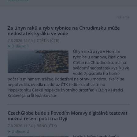
reklama
Za úhyn raků a ryb v rybníce na Chrudimsku může
nedostatek kyslíku ve vodě
7.8.2026 14:05 | CTĚTÍN (
ČTK
)
Diskuse: 1
Úhyn raků a ryb v Horním
rybníce u Vranova, části obce
Ctětín na Chrudimsku, má na
svědomí nedostatek kyslíku ve
vodě. Způsobilo ho horké
počasí s minimem srážek. Podezření na otravu modrou skalicí se
nepotvrdilo, uvedla na dotaz ČTK ředitelka oblastního
inspektorátu České inspekce životního prostředí (ČIŽP) v Hradci
Králové Jana Štěpánková.
CzechGlobe bude s Povodím Moravy digitálně testovat
možná řešení potíží na Dyji
7.8.2026 11:34 | BRNO (
ČTK
)
Diskuse: 2
Možná řešení problémů s