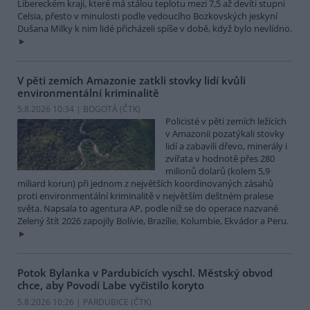
Libereckém kraji, které má stálou teplotu mezi 7,5 až devíti stupni
Celsia, přesto v minulosti podle vedoucího Bozkovských jeskyní
Dušana Milky k nim lidé přicházeli spíše v době, když bylo nevlídno.
V pěti zemích Amazonie zatkli stovky lidí kvůli
environmentální kriminalitě
5.8.2026 10:34 | BOGOTÁ (
ČTK
)
Policisté v pěti zemích ležících
v Amazonii pozatýkali stovky
lidí a zabavili dřevo, minerály i
zvířata v hodnotě přes 280
milionů dolarů (kolem 5,9
miliard korun) při jednom z největších koordinovaných zásahů
proti environmentální kriminalitě v největším deštném pralese
světa. Napsala to agentura AP, podle níž se do operace nazvané
Zelený štít 2026 zapojily Bolívie, Brazílie, Kolumbie, Ekvádor a Peru.
Potok Bylanka v Pardubicích vyschl. Městský obvod
chce, aby Povodí Labe vyčistilo koryto
5.8.2026 10:26 | PARDUBICE (
ČTK
)