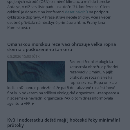
spojených národů (OSN) o změně klimatu, a míří do turecké
Antalye, v níž se v listopadu uskuteční 31. konference. Cílem
cyklistů je dopravit na konferenci
deset návrhů
na podporu
cyklistické dopravy. V Praze stráví necelé tři dny. Včera večer
osobně přivítala náměstkyně primátora hl. m. Prahy Jana
Komrsková.
Ománskou mořskou rezervaci ohrožuje velká ropná
skvrna z poškozeného tankeru
6.8.2026 15:03 (
ČTK
)
Bezprostřední ekologická
katastrofa ohrožuje přírodní
rezervaci v Ománu, v jejíž
blízkosti se rozšířila velká
ropná skvrna. Ropa unikla z
lodi, u níž panuje podezření, že patří do takzvané ruské stínové
flotily. S odkazem na sdělení ekologické organizace Greenpeace a
nizozemské nevládní organizace PAX o tom dnes informovala
agentura AFP.
Kvůli nedostatku deště mají jihočeské řeky minimální
průtoky