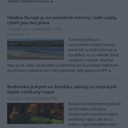
Třeboň Vladimír Kukačka.
Hladina Dunaje je na rekordním minimu; lodě uvázly,
rybáři jsou bez práce
5.8.2026 15:37 | BUKUREŠŤ (
ČTK
)
Diskuse: 17
Turistický přístav v
rumunském městě Corabia,
které leží na břehu Dunaje, je
opuštěný. Až na několik člunů
uvázlých v řasách. Hladina
řeky je tak nízko, že plavidla už nemohou kvůli písčitým mělčinám
do přístavu vplouvat ani z něj vyplouvat, píše agentura AFP.
Bozkovské jeskyně na Semilsku zažívají za tropických
teplot nečekaný nápor
5.8.2026 11:20 | BOZKOV (
ČTK
)
Bozkovské dolomitové jeskyně
na Semilsku zažívají za
současných tropických teplot
nečekaný nápor. Jde sice o
jedno z nejchladnějších míst v