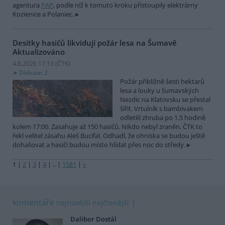
agentura
PAP
, podle níž k tomuto kroku přistoupily elektrárny
Kozienice a Polaniec.
Desítky hasičů likvidují požár lesa na Šumavě
Aktualizováno
4.8.2026 17:13 (
ČTK
)
Diskuse: 2
Požár přibližně šesti hektarů
lesa a louky u šumavských
Nezdic na Klatovsku se přestal
šířit. Vrtulník s bambivakem
odletěl zhruba po 1,5 hodině
kolem 17:00. Zasahuje až 150 hasičů. Nikdo nebyl zraněn. ČTK to
řekl velitel zásahu Aleš Bucifal. Odhadl, že ohniska se budou ještě
dohašovat a hasiči budou místo hlídat přes noc do středy.
1
|
2
|
3
|
4
|
..
|
1581
|
»
komentáře
nejnovější
nejčtenější
Dalibor Dostál