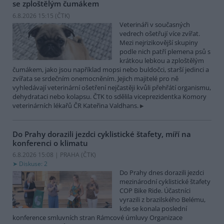
se zploštělým čumákem
6.8.2026 15:15 (
ČTK
)
Veterináři v současných
vedrech ošetřují více zvířat.
Mezi nejrizikovější skupiny
podle nich patří plemena psů s
krátkou lebkou a zploštělým
čumákem, jako jsou například mopsi nebo buldočci, starší jedinci a
zvířata se srdečním onemocněním. Jejich majitelé pro ně
vyhledávají veterinární ošetření nejčastěji kvůli přehřátí organismu,
dehydrataci nebo kolapsu. ČTK to sdělila viceprezidentka Komory
veterinárních lékařů ČR Kateřina Valdhans.
Do Prahy dorazili jezdci cyklistické štafety, míří na
konferenci o klimatu
6.8.2026 15:08 | PRAHA (
ČTK
)
Diskuse: 2
Do Prahy dnes dorazili jezdci
mezinárodní cyklistické štafety
COP Bike Ride. Účastníci
vyrazili z brazilského Belému,
kde se konala poslední
konference smluvních stran Rámcové úmluvy Organizace