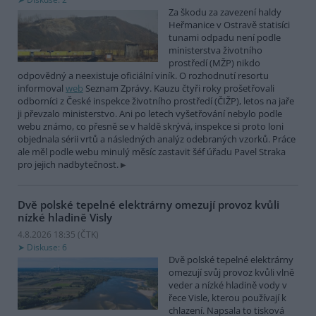
Za škodu za zavezení haldy
Heřmanice v Ostravě statisíci
tunami odpadu není podle
ministerstva životního
prostředí (MŽP) nikdo
odpovědný a neexistuje oficiální viník. O rozhodnutí resortu
informoval
web
Seznam Zprávy. Kauzu čtyři roky prošetřovali
odborníci z České inspekce životního prostředí (ČIŽP), letos na jaře
ji převzalo ministerstvo. Ani po letech vyšetřování nebylo podle
webu známo, co přesně se v haldě skrývá, inspekce si proto loni
objednala sérii vrtů a následných analýz odebraných vzorků. Práce
ale měl podle webu minulý měsíc zastavit šéf úřadu Pavel Straka
pro jejich nadbytečnost.
Dvě polské tepelné elektrárny omezují provoz kvůli
nízké hladině Visly
4.8.2026 18:35 (
ČTK
)
Diskuse: 6
Dvě polské tepelné elektrárny
omezují svůj provoz kvůli vlně
veder a nízké hladině vody v
řece Visle, kterou používají k
chlazení. Napsala to tisková