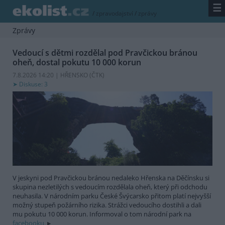
☰
/
zpravodajství
/
zprávy
Zprávy
Vedoucí s dětmi rozdělal pod Pravčickou bránou
oheň, dostal pokutu 10 000 korun
7.8.2026 14:20 | HŘENSKO (
ČTK
)
Diskuse: 3
V jeskyni pod Pravčickou bránou nedaleko Hřenska na Děčínsku si
skupina nezletilých s vedoucím rozdělala oheň, který při odchodu
neuhasila. V národním parku České Švýcarsko přitom platí nejvyšší
možný stupeň požárního rizika. Strážci vedoucího dostihli a dali
mu pokutu 10 000 korun. Informoval o tom národní park na
facebooku.