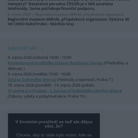
netopýry!“ Bezplatná poradna ČESON je v létě zavalena
telefonáty. Sama potřebuje finanční podporu.
6. srpna 2026 |
Regionální muzeum Mělník, příspěvková organizace
Regionální muzeum Mělník, příspěvková organizace: Výstava 50
let CHKO Kokořínsko - Máchův kraj
kalendář akcí
8. srpna 2026 (sobota) 14:00 - 15:00
Komentované prohlídky výstavy Rostlinná Odysea
(Přednášky a
diskuse, )
9. srpna 2026 (neděle) 10:00 - 16:00
Oslava Světového dne lvů
(Festivaly a slavnosti, Praha 7 )
10. srpna 2026 (pondělí) - 14. srpna 2026 (pátek)
Hrajeme si v Pralese - 2. turnus příměstského letního tábora
(Tábory, výlety a pobytové akce, Praha 19 )