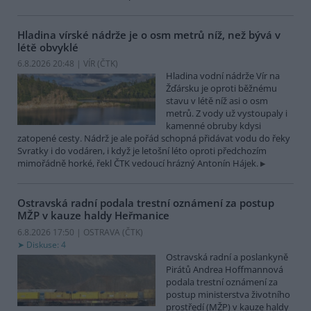
Hladina vírské nádrže je o osm metrů níž, než bývá v
létě obvyklé
6.8.2026 20:48 | VÍR (
ČTK
)
Hladina vodní nádrže Vír na
Žďársku je oproti běžnému
stavu v létě níž asi o osm
metrů. Z vody už vystoupaly i
kamenné obruby kdysi
zatopené cesty. Nádrž je ale pořád schopná přidávat vodu do řeky
Svratky i do vodáren, i když je letošní léto oproti předchozím
mimořádně horké, řekl ČTK vedoucí hrázný Antonín Hájek.
Ostravská radní podala trestní oznámení za postup
MŽP v kauze haldy Heřmanice
6.8.2026 17:50 | OSTRAVA (
ČTK
)
Diskuse: 4
Ostravská radní a poslankyně
Pirátů Andrea Hoffmannová
podala trestní oznámení za
postup ministerstva životního
prostředí (MŽP) v kauze haldy