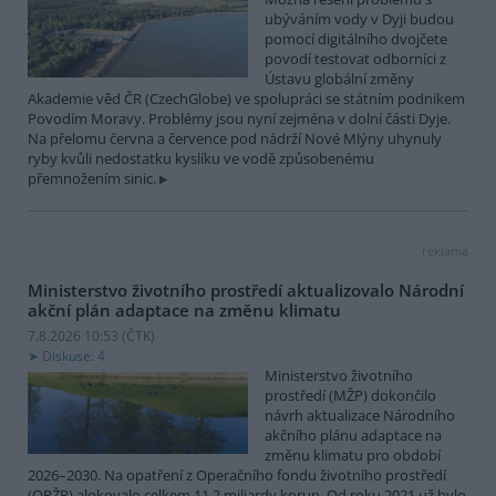
ubýváním vody v Dyji budou
pomocí digitálního dvojčete
povodí testovat odborníci z
Ústavu globální změny
Akademie věd ČR (CzechGlobe) ve spolupráci se státním podnikem
Povodím Moravy. Problémy jsou nyní zejména v dolní části Dyje.
Na přelomu června a července pod nádrží Nové Mlýny uhynuly
ryby kvůli nedostatku kyslíku ve vodě způsobenému
přemnožením sinic.
reklama
Ministerstvo životního prostředí aktualizovalo Národní
akční plán adaptace na změnu klimatu
7.8.2026 10:53 (
ČTK
)
Diskuse: 4
Ministerstvo životního
prostředí (MŽP) dokončilo
návrh aktualizace Národního
akčního plánu adaptace na
změnu klimatu pro období
2026–2030. Na opatření z Operačního fondu životního prostředí
(OPŽP) alokovalo celkem 11,2 miliardy korun. Od roku 2021 už bylo