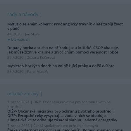
rady a návody
Mýtus o zeleném koberci: Proč anglický trávník v létě zabíjí život
v půdě
4.8.2026 | Jan Skala
Diskuse: 34
Dopady horka a sucha na přírodu jsou kritické. ČSOP ukazuje,
jak může žíznivé krajině a živočichům pomoci veřejnost i obce
29.7.2026 | Zuzana Kučerová
Myslete v horkých dnech na volně žijící ptáky a další zvířata
28.7.2026 | Karel Makoň
tiskové zprávy
7. srpna 2026 |
OIŽP- Občanská iniciativa pro ochranu životního
prostředí
OIŽP- Občanská iniciativa pro ochranu životního prostředí :
OIŽP: Evropské řeky vysychají a voda v nich se otepluje:
Klimatická krize odhaluje zásadní slabinu jaderné energetiky
7. srpna 2026 |
Česká společnost pro ochranu netopýrů
Česká společnost pro ochranu netopýrů: „Pomoc, máme v domě