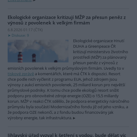
Ekologické organizace kritizují MŽP za přesun peněz z
výnosů z povolenek k velkým firmám
6.8.2026 01:17 (
ČTK
)
Diskuse: 9
Ekologické organizace Hnutí
DUHA a Greenpeace ČR
kritizují ministerstvo životního
prostředí (MŽP) za plánovaný
přesun peněz z výnosů z
emisních povolenek k velkým průmyslovým firmám. Uvedly to v
tiskové zprávě
a komentářích, které má ČTK k dispozici. Resort
chce podle nich vyčlenit z programu EUA, jehož zdrojem jsou
výnosy z aukcí emisních povolenek, 25 miliard korun pro největší
průmyslové podniky. K tomu chce podle ekologů resort snížit
podporu pro obnovitelné zdroje energie (OZE) o 15,5 miliardy
korun. MŽP v reakci ČTK sdělilo, že podpora energeticky náročného
průmyslu byla součástí Modernizačního fondu již od jeho vzniku, a
že podpora OZE nekončí, a z fondu budou financovány jak
výrobny energie, tak infrastruktura.
Jihlavský úřad vyzval k šetření s vodou, bude dělat víc