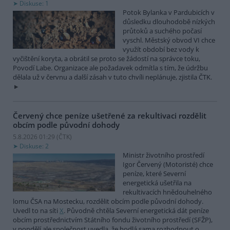
Diskuse: 1
Potok Bylanka v Pardubicích v
důsledku dlouhodobě nízkých
průtoků a suchého počasí
vyschl. Městský obvod VI chce
využít období bez vody k
vyčištění koryta, a obrátil se proto se žádostí na správce toku,
Povodí Labe. Organizace ale požadavek odmítla s tím, že údržbu
dělala už v červnu a další zásah v tuto chvíli neplánuje, zjistila ČTK.
Červený chce peníze ušetřené za rekultivaci rozdělit
obcím podle původní dohody
5.8.2026 01:29 (
ČTK
)
Diskuse: 2
Ministr životního prostředí
Igor Červený (Motoristé) chce
peníze, které Severní
energetická ušetřila na
rekultivacích hnědouhelného
lomu ČSA na Mostecku, rozdělit obcím podle původní dohody.
Uvedl to na síti
X
. Původně chtěla Severní energetická dát peníze
obcím prostřednictvím Státního fondu životního prostředí (SFŽP),
v pondělí ale společnost uvedla, že hodlá sama rozhodnout o