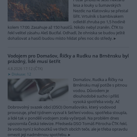
lesa a louky u šumavských
Nezdic na Klatovsku se přestal
šířit. Vrtulník s bambivakem
odletěl zhruba po 1,5 hodině
kolem 17:00. Zasahuje až 150 hasičů. Nikdo nebyl zraněn. ČTK to
řekl velitel zásahu Aleš Bucifal. Odhadl, že ohniska se budou ještě
dohašovat a hasiči budou místo hlídat přes noc do středy.
Vodojem pro Domašov, Říčky a Rudku na Brněnsku byl
prázdný, lidé musí šetřit
4.8.2026 17:12 (
ČTK
)
Diskuse: 12
Domašov, Rudka a Říčky na
Brněnsku mají potíže s pitnou
vodou. Důvodem je
dlouhodobé sucho i příliš
vysoká spotřeba vody. Ač
Dobrovolný svazek obcí (DSO) Domašovsko, který vodovod
provozuje, před týdnem vyzval k šetření vodou, spotřeba stoupla,
a lidé tak v pondělí vodojem zcela vyčerpali. Na problém dnes
upozornila Česká televize. Předseda DSO Tomáš Pitrocha ČTK řekl,
že voda nyní z kohoutků ve třech obcích teče, ale je třeba opravdu
omezit její nadměrnou spotřebu.