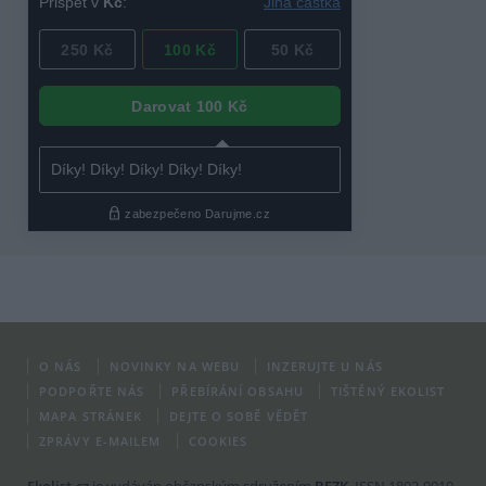
O NÁS
NOVINKY NA WEBU
INZERUJTE U NÁS
PODPOŘTE NÁS
PŘEBÍRÁNÍ OBSAHU
TIŠTĚNÝ EKOLIST
MAPA STRÁNEK
DEJTE O SOBĚ VĚDĚT
ZPRÁVY E-MAILEM
COOKIES