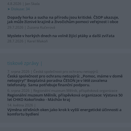
4.8.2026 | Jan Skala
Diskuse: 34
Dopady horka a sucha na přírodu jsou kritické. ČSOP ukazuje,
jak může žíznivé krajině a živočichům pomoci veřejnost i obce
29.7.2026 | Zuzana Kučerová
Myslete v horkých dnech na volně žijící ptáky a další zvířata
28.7.2026 | Karel Makoň
tiskové zprávy
7. srpna 2026 |
Česká společnost pro ochranu netopýrů
Česká společnost pro ochranu netopýrů: „Pomoc, máme v domě
netopýry!“ Bezplatná poradna ČESON je v létě zavalena
telefonáty. Sama potřebuje finanční podporu.
6. srpna 2026 |
Regionální muzeum Mělník, příspěvková organizace
Regionální muzeum Mělník, příspěvková organizace: Výstava 50
let CHKO Kokořínsko - Máchův kraj
14. května 2026 |
Výměna střešních oken jako krok k vyšší energetické účinnosti a
komfortu bydlení