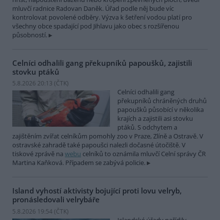
mluvčí radnice Radovan Daněk. Úřad podle něj bude víc
kontrolovat povolené odběry. Výzva k šetření vodou platí pro
všechny obce spadající pod Jihlavu jako obec s rozšířenou
působností.
Celníci odhalili gang překupníků papoušků, zajistili
stovku ptáků
5.8.2026 20:13 (
ČTK
)
Celníci odhalili gang
překupníků chráněných druhů
papoušků působící v několika
krajích a zajistili asi stovku
ptáků. S odchytem a
zajištěním zvířat celníkům pomohly zoo v Praze, Zlíně a Ostravě. V
ostravské zahradě také papoušci nalezli dočasné útočiště. V
tiskové zprávě na
webu
celníků to oznámila mluvčí Celní správy ČR
Martina Kaňková. Případem se zabývá policie.
Island vyhostí aktivisty bojující proti lovu velryb,
pronásledovali velrybáře
5.8.2026 19:54 (
ČTK
)
Islandské úřady nařídily