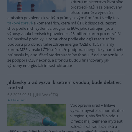
kritizují ministerstvo životního
prostředí (MŽP) za plánovaný
přesun peněz z výnosů z
emisních povolenek k velkým průmyslovým firmám. Uvedly to v
tiskové zprávě
a komentářích, které má ČTK k dispozici. Resort
chce podle nich vyčlenit z programu EUA, jehož zdrojem jsou
výnosy z aukcí emisních povolenek, 25 miliard korun pro největší
průmyslové podniky. K tomu chce podle ekologů resort snížit
podporu pro obnovitelné zdroje energie (OZE) o 15,5 miliardy
korun. MŽP v reakci ČTK sdělilo, že podpora energeticky náročného
průmyslu byla součástí Modernizačního fondu již od jeho vzniku, a
že podpora OZE nekončí, a z fondu budou financovány jak
výrobny energie, tak infrastruktura.
Jihlavský úřad vyzval k šetření s vodou, bude dělat víc
kontrol
6.8.2026 00:51 | JIHLAVA (
ČTK
)
Diskuse: 1
Vodoprávní úřad v Jihlavě
vyzval obyvatele a podnikatele
v regionu, aby šetřili vodou.
Omezit mají zejména mytí aut,
zalévání zahrad, trávníků a
hřišť, napouštění bazénů nebo kropení zpevněných ploch, uvedl