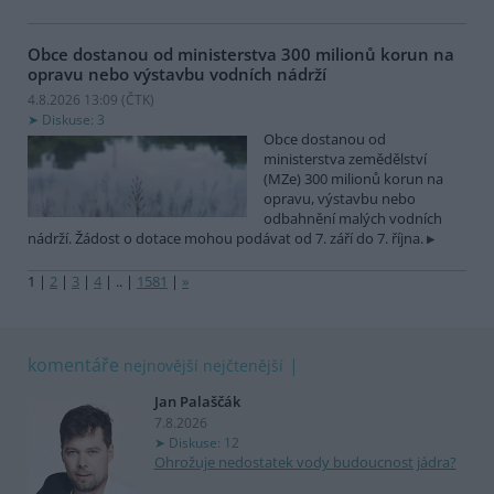
Obce dostanou od ministerstva 300 milionů korun na
opravu nebo výstavbu vodních nádrží
4.8.2026 13:09 (
ČTK
)
Diskuse: 3
Obce dostanou od
ministerstva zemědělství
(MZe) 300 milionů korun na
opravu, výstavbu nebo
odbahnění malých vodních
nádrží. Žádost o dotace mohou podávat od 7. září do 7. října.
1
|
2
|
3
|
4
|
..
|
1581
|
»
komentáře
nejnovější
nejčtenější
Jan Palaščák
7.8.2026
Diskuse: 12
Ohrožuje nedostatek vody budoucnost jádra?