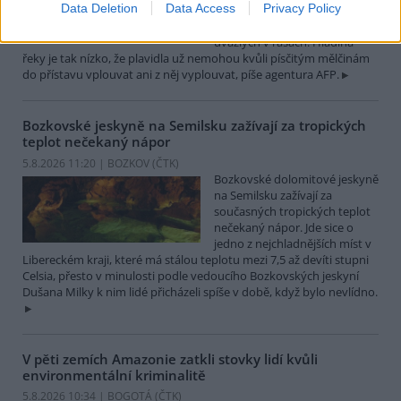
Data Deletion
Data Access
Privacy Policy
které leží na břehu Dunaje, je
opuštěný. Až na několik člunů
uvázlých v řasách. Hladina
řeky je tak nízko, že plavidla už nemohou kvůli písčitým mělčinám
do přístavu vplouvat ani z něj vyplouvat, píše agentura AFP.
Bozkovské jeskyně na Semilsku zažívají za tropických
teplot nečekaný nápor
5.8.2026 11:20 | BOZKOV (
ČTK
)
Bozkovské dolomitové jeskyně
na Semilsku zažívají za
současných tropických teplot
nečekaný nápor. Jde sice o
jedno z nejchladnějších míst v
Libereckém kraji, které má stálou teplotu mezi 7,5 až devíti stupni
Celsia, přesto v minulosti podle vedoucího Bozkovských jeskyní
Dušana Milky k nim lidé přicházeli spíše v době, když bylo nevlídno.
V pěti zemích Amazonie zatkli stovky lidí kvůli
environmentální kriminalitě
5.8.2026 10:34 | BOGOTÁ (
ČTK
)