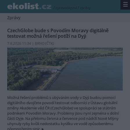
☰
/
zpravodajství
/
zprávy
Zprávy
CzechGlobe bude s Povodím Moravy digitálně
testovat možná řešení potíží na Dyji
7.8.2026 11:34 | BRNO (
ČTK
)
Možná řešení problémů s ubýváním vody v Dyji budou pomocí
digitálního dvojčete povodí testovat odborníci z Ústavu globální
změny Akademie věd ČR (CzechGlobe) ve spolupráci se státním
podnikem Povodím Moravy. Problémy jsou nyní zejména v dolní
části Dyje. Na přelomu června a července pod nádrží Nové Mlýny
uhynuly ryby kvůli nedostatku kyslíku ve vodě způsobenému
přemnožením sinic.