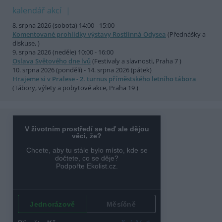
kalendář akcí
8. srpna 2026 (sobota) 14:00 - 15:00
Komentované prohlídky výstavy Rostlinná Odysea
(Přednášky a
diskuse, )
9. srpna 2026 (neděle) 10:00 - 16:00
Oslava Světového dne lvů
(Festivaly a slavnosti, Praha 7 )
10. srpna 2026 (pondělí) - 14. srpna 2026 (pátek)
Hrajeme si v Pralese - 2. turnus příměstského letního tábora
(Tábory, výlety a pobytové akce, Praha 19 )