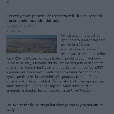
Červený chce peníze ušetřené za rekultivaci rozdělit
obcím podle původní dohody
5.8.2026 01:29 (
ČTK
)
Diskuse: 2
Ministr životního prostředí
Igor Červený (Motoristé) chce
peníze, které Severní
energetická ušetřila na
rekultivacích hnědouhelného
lomu ČSA na Mostecku, rozdělit obcím podle původní dohody.
Uvedl to na síti
X
. Původně chtěla Severní energetická dát peníze
obcím prostřednictvím Státního fondu životního prostředí (SFŽP),
v pondělí ale společnost uvedla, že hodlá sama rozhodnout o
využití peněz a že chce ohledně výše podpory jednat přímo s
obcemi v okolí těžební oblasti. Červeného krok překvapil, postup
společnosti sleduje se znepokojením. Společnost patří do
energetické skupiny Sev.en, kterou vlastní Pavel Tykač.
Italské zemědělce trápí listokaz japonský ničící vinice i
sady