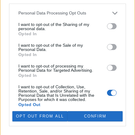
third parties.
V rybnících Rybářství Třeboň vyschla třetina vody,
Personal Data Processing Opt Outs
nejvíce v historii firmy
5.8.2026 15:42 (
ČTK
)
I want to opt-out of the Sharing of my
Diskuse: 1
personal data.
V rybnících Rybářství Třeboň,
Opted In
které hospodaří na 8000
hektarech vodní plochy, chybí
I want to opt-out of the Sale of my
více než třetina vody. Oproti
Personal Data.
běžnému zdržovaném objemu
Opted In
75 milionů metrů krychlových vody je v rybnících o 28 milionů
metrů krychlových vody méně. Každý týden se kvůli extrémně
I want to opt-out of processing my
Personal Data for Targeted Advertising.
vysokým teplotám a nedostatku srážek odpaří další 2,5 procenta.
Opted In
Kvůli suchu začali rybáři s výlovy některých rybníků předčasně,
protože by jinak ryby uhynuly, řekl provozní ředitel Rybářství
I want to opt-out of Collection, Use,
Třeboň Vladimír Kukačka.
Retention, Sale, and/or Sharing of my
Personal Data that Is Unrelated with the
Purposes for which it was collected.
Hladina Dunaje je na rekordním minimu; lodě uvázly,
Opted Out
rybáři jsou bez práce
OPT OUT FROM ALL
CONFIRM
5.8.2026 15:37 | BUKUREŠŤ (
ČTK
)
Diskuse: 17
Turistický přístav v
rumunském městě Corabia,