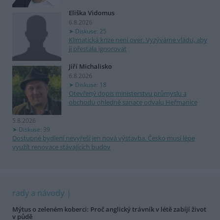
Eliška Vidomus
6.8.2026
Diskuse: 25
Klimatická krize není over. Vyzýváme vládu, aby
ji přestala ignorovat
Jiří Michalisko
6.8.2026
Diskuse: 18
Otevřený dopis ministerstvu průmyslu a
obchodu ohledně sanace odvalu Heřmanice
5.8.2026
Diskuse: 39
Dostupné bydlení nevyřeší jen nová výstavba. Česko musí lépe
využít renovace stávajících budov
rady a návody
Mýtus o zeleném koberci: Proč anglický trávník v létě zabíjí život
v půdě