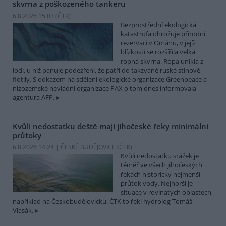
skvrna z poškozeného tankeru
6.8.2026 15:03 (
ČTK
)
Bezprostřední ekologická
katastrofa ohrožuje přírodní
rezervaci v Ománu, v jejíž
blízkosti se rozšířila velká
ropná skvrna. Ropa unikla z
lodi, u níž panuje podezření, že patří do takzvané ruské stínové
flotily. S odkazem na sdělení ekologické organizace Greenpeace a
nizozemské nevládní organizace PAX o tom dnes informovala
agentura AFP.
Kvůli nedostatku deště mají jihočeské řeky minimální
průtoky
6.8.2026 14:24 | ČESKÉ BUDĚJOVICE (
ČTK
)
Kvůli nedostatku srážek je
téměř ve všech jihočeských
řekách historicky nejmenší
průtok vody. Nejhorší je
situace v rovinatých oblastech,
například na Českobudějovicku. ČTK to řekl hydrolog Tomáš
Vlasák.