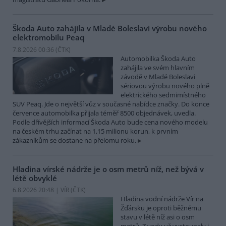
Škoda Auto zahájila v Mladé Boleslavi výrobu nového
elektromobilu Peaq
7.8.2026 00:36 (
ČTK
)
Automobilka Škoda Auto
zahájila ve svém hlavním
závodě v Mladé Boleslavi
sériovou výrobu nového plně
elektrického sedmimístného
SUV Peaq. Jde o největší vůz v současné nabídce značky. Do konce
července automobilka přijala téměř 8500 objednávek, uvedla.
Podle dřívějších informací Škoda Auto bude cena nového modelu
na českém trhu začínat na 1,15 milionu korun, k prvním
zákazníkům se dostane na přelomu roku.
Hladina vírské nádrže je o osm metrů níž, než bývá v
létě obvyklé
6.8.2026 20:48 | VÍR (
ČTK
)
Hladina vodní nádrže Vír na
Žďársku je oproti běžnému
stavu v létě níž asi o osm