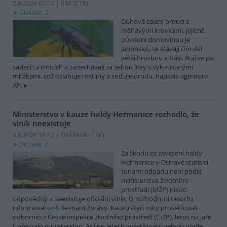
5.8.2026 01:12 | ŘÍM (
ČTK
)
Diskuse: 2
Duhově zelení brouci s
měňavými krovkami, jejichž
původní domovinou je
Japonsko, se stávají čím dál
větší hrozbou v Itálii. Rojí se po
sadech a vinicích a zanechávají za sebou listy s vykousanými
mřížkami, což oslabuje rostliny a snižuje úrodu, napsala agentura
AP.
Ministerstvo v kauze haldy Heřmanice rozhodlo, že
viník neexistuje
4.8.2026 19:12 | OSTRAVA (
ČTK
)
Diskuse: 2
Za škodu za zavezení haldy
Heřmanice v Ostravě statisíci
tunami odpadu není podle
ministerstva životního
prostředí (MŽP) nikdo
odpovědný a neexistuje oficiální viník. O rozhodnutí resortu
informoval
web
Seznam Zprávy. Kauzu čtyři roky prošetřovali
odborníci z České inspekce životního prostředí (ČIŽP), letos na jaře
ji převzalo ministerstvo. Ani po letech vyšetřování nebylo podle