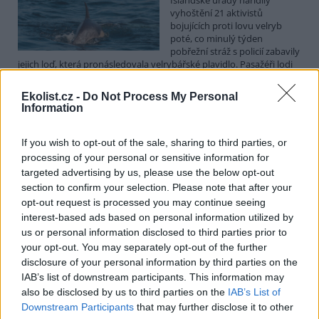
vyhoštění 21 aktivistů
bojujících proti lovu velryb
poté, co minulý týden
pobřežní stráž s policií zabavily
jejich loď, která pronásledovala velrybářské plavidlo. Pasažéři lodi
patřící nadaci kanadsko-amerického ekologického aktivisty Paula
Watsona jsou od té doby zadržováni v Reykjavíku. Sám Watson na
Ekolist.cz -
Do Not Process My Personal
palubě nebyl. Píše o tom agentura AFP s odvoláním na islandskou
Information
policii.
If you wish to opt-out of the sale, sharing to third parties, or
Záchranná stanice v Praze přijímá kvůli vedrům více
processing of your personal or sensitive information for
volně žijících zvířat
targeted advertising by us, please use the below opt-out
5.8.2026 17:40 | PRAHA (
ČTK
)
section to confirm your selection. Please note that after your
Kvůli vysokým letním
opt-out request is processed you may continue seeing
teplotám pracovníci pražské
interest-based ads based on personal information utilized by
záchranné stanice pro volně
us or personal information disclosed to third parties prior to
žijící živočichy přijímají více
your opt-out. You may separately opt-out of the further
zvířat, nejčastěji
dehydratovaná a vysílená mláďata ptáků nebo veverek. ČTK to
disclosure of your personal information by third parties on the
sdělila mluvčí stanice Petra Fišerová. Během současné vlny veder
IAB’s list of downstream participants. This information may
stanice denně ošetří desítky živočichů, při první letošní vlně horka
also be disclosed by us to third parties on the
IAB’s List of
jich za jeden týden přijali rekordních 578.
Downstream Participants
that may further disclose it to other