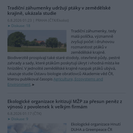
Tradiční záhumenky udržují ptáky v zemědělské
krajině, ukázala studie
6.8.2026 01:23 | PRAHA (
ČTK/Ekolist
)
Diskuse: 18
Tradiční záhumenky, tedy
malá políčka, významně
zvyšují počet i druhovou
rozmanitost ptáků v
zemědělské krajině.
Biodiverzitě prospívají také staré stodoly, otevřené půdy, pestré
zahrady a sady, které ptákům poskytují úkryt i vhodná místa ke
hnízdění. V jednolité zemědělské krajině naopak ptáků ubývá,
ukazuje studie Ústavu biologie obratlovců Akademie věd ČR,
kterou publikoval časopis
Agriculture, Ecosystems and
Environment
.
Ekologické organizace kritizují MŽP za přesun peněz z
výnosů z povolenek k velkým firmám
6.8.2026 01:17 (
ČTK
)
Diskuse: 9
Ekologické organizace Hnutí
DUHA a Greenpeace ČR