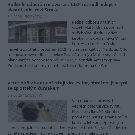
Ředitelé odborů i mluvčí se z ČIŽP rozhodli odejít z
vlastní vůle, řekl Straka
6.8.2026 15:22 (
ČTK
)
Ředitel odboru vnitřních
služeb Matěj Mrlina, vedoucí
služebního úřadu Oldřich
Jarolím a tisková mluvčí Miriam
Loužecká končí na České
inspekci životního prostředí (ČIŽP) z vlastní iniciativy. Na dotaz ČTK
to napsal nový ředitel inspekce Pavel Straka (za Motoristy). O jejich
plánovaných odchodech
informovaly
v pondělí Seznam Zprávy.
Podle něj tak končí dva z pěti ředitelů odborů na ČIŽP.
Veterináři v horku ošetřují více zvířat, ohrožení jsou psi
se zploštělým čumákem
6.8.2026 15:15 (
ČTK
)
Veterináři v současných
vedrech ošetřují více zvířat.
Mezi nejrizikovější skupiny
podle nich patří plemena psů s
krátkou lebkou a zploštělým
čumákem, jako jsou například mopsi nebo buldočci, starší jedinci a
zvířata se srdečním onemocněním. Jejich majitelé pro ně