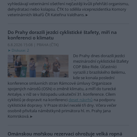
vyhledávají veterinární ošetření nejčastěji kvůli přehřátí organismu,
dehydrataci nebo kolapsu. ČTK to sdělila viceprezidentka Komory
veterinárních lékařů ČR Kateřina Valdhans.
Do Prahy dorazili jezdci cyklistické štafety, míří na
konferenci o klimatu
6.8.2026 15:08 | PRAHA (
ČTK
)
Diskuse: 2
Do Prahy dnes dorazili jezdci
mezinárodní cyklistické štafety
COP Bike Ride. Účastníci
vyrazili z brazilského Belému,
kde se konala poslední
konference smluvních stran Rámcové úmluvy Organizace
spojených národů (OSN) o změně klimatu, a míří do turecké
Antalye, v níž se v listopadu uskuteční 31. konference. Cílem
cyklistů je dopravit na konferenci
deset návrhů
na podporu
cyklistické dopravy. V Praze stráví necelé tři dny. Včera večer
osobně přivítala náměstkyně primátora hl. m. Prahy Jana
Komrsková.
Ománskou mořskou rezervaci ohrožuje velká ropná