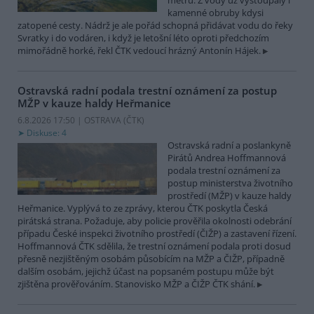
metrů. Z vody už vystoupaly i
kamenné obruby kdysi
zatopené cesty. Nádrž je ale pořád schopná přidávat vodu do řeky
Svratky i do vodáren, i když je letošní léto oproti předchozím
mimořádně horké, řekl ČTK vedoucí hrázný Antonín Hájek.
Ostravská radní podala trestní oznámení za postup
MŽP v kauze haldy Heřmanice
6.8.2026 17:50 | OSTRAVA (
ČTK
)
Diskuse: 4
Ostravská radní a poslankyně
Pirátů Andrea Hoffmannová
podala trestní oznámení za
postup ministerstva životního
prostředí (MŽP) v kauze haldy
Heřmanice. Vyplývá to ze zprávy, kterou ČTK poskytla Česká
pirátská strana. Požaduje, aby policie prověřila okolnosti odebrání
případu České inspekci životního prostředí (ČIŽP) a zastavení řízení.
Hoffmannová ČTK sdělila, že trestní oznámení podala proti dosud
přesně nezjištěným osobám působícím na MŽP a ČIŽP, případně
dalším osobám, jejichž účast na popsaném postupu může být
zjištěna prověřováním. Stanovisko MŽP a ČIŽP ČTK shání.