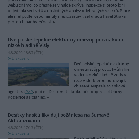
webu známo, co přesně se v haldě skrývá, inspekce si proto loni
objednala sérii vrtů a následných analýz odebraných vzorků. Práce
ale měl podle webu minulý měsíc zastavit šéf úřadu Pavel Straka
pro jejich nadbytečnost.
Dvě polské tepelné elektrárny omezují provoz kvůli
nízké hladině Visly
4.8.2026 18:35 (
ČTK
)
Diskuse: 6
Dvě polské tepelné elektrárny
omezují svůj provoz kvůli vlně
veder a nízké hladině vody v
řece Visle, kterou používají k
chlazení. Napsala to tisková
agentura
PAP
, podle níž k tomuto kroku přistoupily elektrárny
Kozienice a Polaniec.
Desítky hasičů likvidují požár lesa na Šumavě
Aktualizováno
4.8.2026 17:13 (
ČTK
)
Diskuse: 2
Požár přibližně šesti hektarů