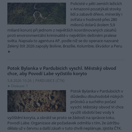
Policisté v pěti zemích ležících
v Amazonii pozatýkali stovky
lidí a zabavili dřevo, minerály i
zvířata v hodnotě přes 280
milionů dolarů (kolem 5,9
miliard korun) při jednom z největších koordinovaných zásahů
proti environmentální kriminalitě v největším deštném pralese
světa. Napsala to agentura AP, podle níž se do operace nazvané
Zelený štít 2026 zapojily Bolívie, Brazílie, Kolumbie, Ekvádor a Peru.
Potok Bylanka v Pardubicích vyschl. Městský obvod
chce, aby Povodí Labe vyčistilo koryto
5.8.2026 10:26 | PARDUBICE (
ČTK
)
Diskuse: 1
Potok Bylanka v Pardubicích v
důsledku dlouhodobě nízkých
průtoků a suchého počasí
vyschl. Městský obvod VI chce
využít období bez vody k
vyčištění koryta, a obrátil se proto se žádostí na správce toku,
Povodí Labe. Organizace ale požadavek odmítla s tím, že údržbu
dělala už v červnu a další zásah v tuto chvíli neplánuje, zjistila ČTK.