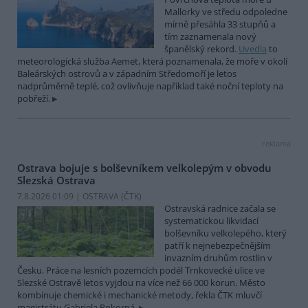
Mallorky ve středu odpoledne
mírně přesáhla 33 stupňů a
tím zaznamenala nový
španělský rekord.
Uvedla
to
meteorologická služba Aemet, která poznamenala, že moře v okolí
Baleárských ostrovů a v západním Středomoří je letos
nadprůměrně teplé, což ovlivňuje například také noční teploty na
pobřeží.
reklama
Ostrava bojuje s bolševníkem velkolepým v obvodu
Slezská Ostrava
7.8.2026 01:09 | OSTRAVA (
ČTK
)
Ostravská radnice začala se
systematickou likvidací
bolševníku velkolepého, který
patří k nejnebezpečnějším
invazním druhům rostlin v
Česku. Práce na lesních pozemcích podél Trnkovecké ulice ve
Slezské Ostravě letos vyjdou na více než 66 000 korun. Město
kombinuje chemické i mechanické metody, řekla ČTK mluvčí
magistrátu Gabriela Pokorná.