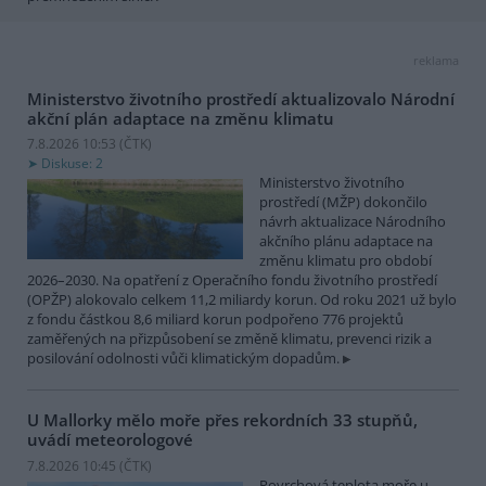
reklama
Ministerstvo životního prostředí aktualizovalo Národní
akční plán adaptace na změnu klimatu
7.8.2026 10:53 (
ČTK
)
Diskuse: 2
Ministerstvo životního
prostředí (MŽP) dokončilo
návrh aktualizace Národního
akčního plánu adaptace na
změnu klimatu pro období
2026–2030. Na opatření z Operačního fondu životního prostředí
(OPŽP) alokovalo celkem 11,2 miliardy korun. Od roku 2021 už bylo
z fondu částkou 8,6 miliard korun podpořeno 776 projektů
zaměřených na přizpůsobení se změně klimatu, prevenci rizik a
posilování odolnosti vůči klimatickým dopadům.
U Mallorky mělo moře přes rekordních 33 stupňů,
uvádí meteorologové
7.8.2026 10:45 (
ČTK
)
Povrchová teplota moře u