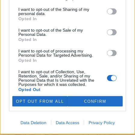
I want to opt-out of the Sharing of my
Veterináři v horku ošetřují více zvířat, ohrožení jsou psi
personal data.
se zploštělým čumákem
Opted In
6.8.2026 15:15 (
ČTK
)
Veterináři v současných
I want to opt-out of the Sale of my
Personal Data.
vedrech ošetřují více zvířat.
Opted In
Mezi nejrizikovější skupiny
podle nich patří plemena psů s
I want to opt-out of processing my
krátkou lebkou a zploštělým
Personal Data for Targeted Advertising.
čumákem, jako jsou například mopsi nebo buldočci, starší jedinci a
Opted In
zvířata se srdečním onemocněním. Jejich majitelé pro ně
vyhledávají veterinární ošetření nejčastěji kvůli přehřátí organismu,
I want to opt-out of Collection, Use,
dehydrataci nebo kolapsu. ČTK to sdělila viceprezidentka Komory
Retention, Sale, and/or Sharing of my
veterinárních lékařů ČR Kateřina Valdhans.
Personal Data that Is Unrelated with the
Purposes for which it was collected.
Opted Out
Do Prahy dorazili jezdci cyklistické štafety, míří na
konferenci o klimatu
OPT OUT FROM ALL
CONFIRM
6.8.2026 15:08 | PRAHA (
ČTK
)
Diskuse: 2
Do Prahy dnes dorazili jezdci
Data Deletion
Data Access
Privacy Policy
mezinárodní cyklistické štafety
COP Bike Ride. Účastníci