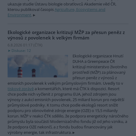
ukazuje studie Ústavu biologie obratlovců Akademie věd ČR,
kterou publikoval časopis
Agriculture, Ecosystems and
Environment
.
Ekologické organizace kritizují MŽP za přesun peněz z
výnosů z povolenek k velkým firmám
6.8.2026 01:17 (
ČTK
)
Diskuse: 12
Ekologické organizace Hnutí
DUHA a Greenpeace ČR
kritizují ministerstvo životního
prostředí (MŽP) za plánovaný
přesun peněz z výnosů z
emisních povolenek k velkým průmyslovým firmám. Uvedly to v
tiskové zprávě
a komentářích, které má ČTK k dispozici. Resort
chce podle nich vyčlenit z programu EUA, jehož zdrojem jsou
výnosy z aukcí emisních povolenek, 25 miliard korun pro největší
průmyslové podniky. K tomu chce podle ekologů resort snížit
podporu pro obnovitelné zdroje energie (OZE) o 15,5 miliardy
korun. MŽP v reakci ČTK sdělilo, že podpora energeticky náročného
průmyslu byla součástí Modernizačního fondu již od jeho vzniku, a
že podpora OZE nekončí, a z fondu budou financovány jak
výrobny energie, tak infrastruktura.