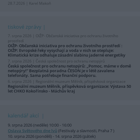
28.7.2026 | Karel Makoň
tiskové zprávy
7. srpna 2026 |
OIŽP- Občanská iniciativa pro ochranu životního
prostředí
OIŽP- Občanská iniciativa pro ochranu životního prostředí :
OIŽP: Evropské řeky vysychají a voda v nich se otepluje:
Klimatická krize odhaluje zásadní slabinu jaderné energetiky
7. srpna 2026 |
Česká společnost pro ochranu netopýrů
Česká společnost pro ochranu netopýrů: „Pomoc, máme v domě
netopýry!“ Bezplatná poradna ČESON je v létě zavalena
telefonáty. Sama potřebuje finanční podporu.
6. srpna 2026 |
Regionální muzeum Mělník, příspěvková organizace
Regionální muzeum Mělník, příspěvková organizace: Výstava 50
let CHKO Kokořínsko - Máchův kraj
kalendář akcí
9. srpna 2026 (neděle) 10:00 - 16:00
Oslava Světového dne lvů
(Festivaly a slavnosti, Praha 7 )
10. srpna 2026 (pondělí) - 14. srpna 2026 (pátek)