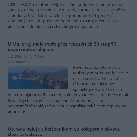
2026–2030. Na opatření z Operačního fondu životního prostředí
(OPŽP) alokovalo celkem 11,2 miliardy korun. Od roku 2021 už bylo
z fondu částkou 8,6 miliard korun podpořeno 776 projektů
zaměřených na přizpůsobení se změně klimatu, prevenci rizik a
posilování odolnosti vůči klimatickým dopadům.
U Mallorky mělo moře přes rekordních 33 stupňů,
uvádí meteorologové
7.8.2026 10:45 (
ČTK
)
Diskuse: 2
Povrchová teplota moře u
Mallorky ve středu odpoledne
mírně přesáhla 33 stupňů a
tím zaznamenala nový
španělský rekord.
Uvedla
to
meteorologická služba Aemet, která poznamenala, že moře v okolí
Baleárských ostrovů a v západním Středomoří je letos
nadprůměrně teplé, což ovlivňuje například také noční teploty na
pobřeží.
Ostrava bojuje s bolševníkem velkolepým v obvodu
Slezská Ostrava