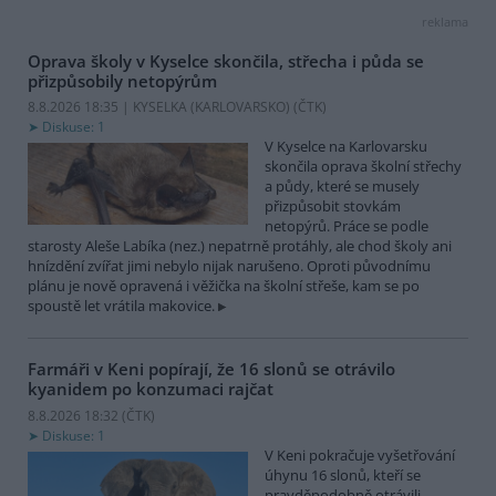
reklama
Oprava školy v Kyselce skončila, střecha i půda se
přizpůsobily netopýrům
8.8.2026 18:35 | KYSELKA (KARLOVARSKO) (
ČTK
)
Diskuse: 1
V Kyselce na Karlovarsku
skončila oprava školní střechy
a půdy, které se musely
přizpůsobit stovkám
netopýrů. Práce se podle
starosty Aleše Labíka (nez.) nepatrně protáhly, ale chod školy ani
hnízdění zvířat jimi nebylo nijak narušeno. Oproti původnímu
plánu je nově opravená i věžička na školní střeše, kam se po
spoustě let vrátila makovice.
Farmáři v Keni popírají, že 16 slonů se otrávilo
kyanidem po konzumaci rajčat
8.8.2026 18:32 (
ČTK
)
Diskuse: 1
V Keni pokračuje vyšetřování
úhynu 16 slonů, kteří se
pravděpodobně otrávili