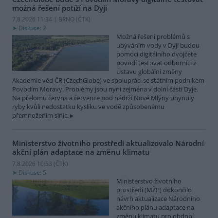
možná řešení potíží na Dyji
7.8.2026 11:34 | BRNO (
ČTK
)
Diskuse: 2
Možná řešení problémů s
ubýváním vody v Dyji budou
pomocí digitálního dvojčete
povodí testovat odborníci z
Ústavu globální změny
Akademie věd ČR (CzechGlobe) ve spolupráci se státním podnikem
Povodím Moravy. Problémy jsou nyní zejména v dolní části Dyje.
Na přelomu června a července pod nádrží Nové Mlýny uhynuly
ryby kvůli nedostatku kyslíku ve vodě způsobenému
přemnožením sinic.
Ministerstvo životního prostředí aktualizovalo Národní
akční plán adaptace na změnu klimatu
7.8.2026 10:53 (
ČTK
)
Diskuse: 5
Ministerstvo životního
prostředí (MŽP) dokončilo
návrh aktualizace Národního
akčního plánu adaptace na
změnu klimatu pro období