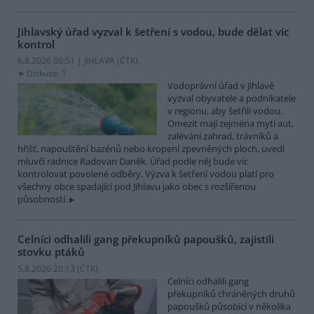
Jihlavský úřad vyzval k šetření s vodou, bude dělat víc
kontrol
6.8.2026 00:51 | JIHLAVA (
ČTK
)
Diskuse: 1
Vodoprávní úřad v Jihlavě
vyzval obyvatele a podnikatele
v regionu, aby šetřili vodou.
Omezit mají zejména mytí aut,
zalévání zahrad, trávníků a
hřišť, napouštění bazénů nebo kropení zpevněných ploch, uvedl
mluvčí radnice Radovan Daněk. Úřad podle něj bude víc
kontrolovat povolené odběry. Výzva k šetření vodou platí pro
všechny obce spadající pod Jihlavu jako obec s rozšířenou
působností.
Celníci odhalili gang překupníků papoušků, zajistili
stovku ptáků
5.8.2026 20:13 (
ČTK
)
Celníci odhalili gang
překupníků chráněných druhů
papoušků působící v několika