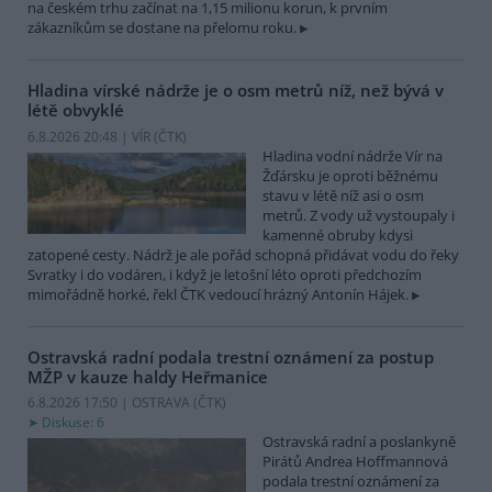
na českém trhu začínat na 1,15 milionu korun, k prvním
zákazníkům se dostane na přelomu roku.
Hladina vírské nádrže je o osm metrů níž, než bývá v
létě obvyklé
6.8.2026 20:48 | VÍR (
ČTK
)
Hladina vodní nádrže Vír na
Žďársku je oproti běžnému
stavu v létě níž asi o osm
metrů. Z vody už vystoupaly i
kamenné obruby kdysi
zatopené cesty. Nádrž je ale pořád schopná přidávat vodu do řeky
Svratky i do vodáren, i když je letošní léto oproti předchozím
mimořádně horké, řekl ČTK vedoucí hrázný Antonín Hájek.
Ostravská radní podala trestní oznámení za postup
MŽP v kauze haldy Heřmanice
6.8.2026 17:50 | OSTRAVA (
ČTK
)
Diskuse: 6
Ostravská radní a poslankyně
Pirátů Andrea Hoffmannová
podala trestní oznámení za