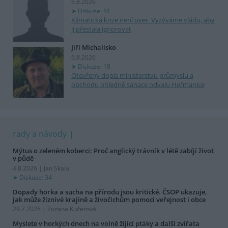
6.8.2026
Diskuse: 51
Klimatická krize není over. Vyzýváme vládu, aby
ji přestala ignorovat
Jiří Michalisko
6.8.2026
Diskuse: 18
Otevřený dopis ministerstvu průmyslu a
obchodu ohledně sanace odvalu Heřmanice
rady a návody
Mýtus o zeleném koberci: Proč anglický trávník v létě zabíjí život
v půdě
4.8.2026 | Jan Skala
Diskuse: 34
Dopady horka a sucha na přírodu jsou kritické. ČSOP ukazuje,
jak může žíznivé krajině a živočichům pomoci veřejnost i obce
29.7.2026 | Zuzana Kučerová
Myslete v horkých dnech na volně žijící ptáky a další zvířata