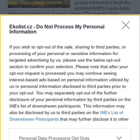
postup ministerstva životního
prostředí (MŽP) v kauze haldy
Heřmanice. Vyplývá to ze zprávy, kterou ČTK poskytla Česká
pirátská strana. Požaduje, aby policie prověřila okolnosti odebrání
případu České inspekci životního prostředí (ČIŽP) a zastavení řízení.
Ekolist.cz -
Do Not Process My Personal
Hoffmannová ČTK sdělila, že trestní oznámení podala proti dosud
Information
přesně nezjištěným osobám působícím na MŽP a ČIŽP, případně
dalším osobám, jejichž účast na popsaném postupu může být
If you wish to opt-out of the sale, sharing to third parties, or
zjištěna prověřováním. Stanovisko MŽP a ČIŽP ČTK shání.
processing of your personal or sensitive information for
targeted advertising by us, please use the below opt-out
Ředitelé odborů i mluvčí se z ČIŽP rozhodli odejít z
section to confirm your selection. Please note that after your
vlastní vůle, řekl Straka
opt-out request is processed you may continue seeing
6.8.2026 15:22 (
ČTK
)
interest-based ads based on personal information utilized by
Diskuse: 1
us or personal information disclosed to third parties prior to
Ředitel odboru vnitřních
your opt-out. You may separately opt-out of the further
služeb Matěj Mrlina, vedoucí
disclosure of your personal information by third parties on the
služebního úřadu Oldřich
IAB’s list of downstream participants. This information may
Jarolím a tisková mluvčí Miriam
Loužecká končí na České
also be disclosed by us to third parties on the
IAB’s List of
inspekci životního prostředí (ČIŽP) z vlastní iniciativy. Na dotaz ČTK
Downstream Participants
that may further disclose it to other
to napsal nový ředitel inspekce Pavel Straka (za Motoristy). O jejich
third parties.
plánovaných odchodech
informovaly
v pondělí Seznam Zprávy.
Podle něj tak končí dva z pěti ředitelů odborů na ČIŽP.
Personal Data Processing Opt Outs