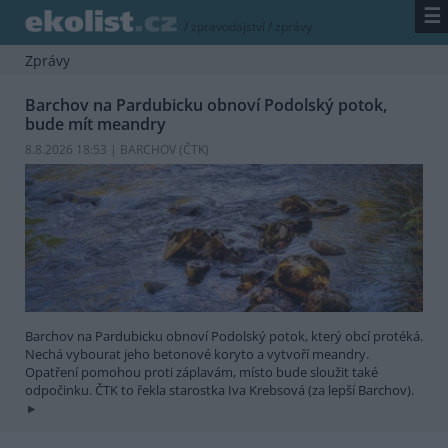
☰
/
zpravodajství
/
zprávy
Zprávy
Barchov na Pardubicku obnoví Podolský potok,
bude mít meandry
8.8.2026 18:53 | BARCHOV (
ČTK
)
Barchov na Pardubicku obnoví Podolský potok, který obcí protéká.
Nechá vybourat jeho betonové koryto a vytvoří meandry.
Opatření pomohou proti záplavám, místo bude sloužit také
odpočinku. ČTK to řekla starostka Iva Krebsová (za lepší Barchov).