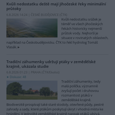
Kvůli nedostatku deště mají jihočeské řeky minimální
průtoky
6.8.2026 14:24 | ČESKÉ BUDĚJOVICE (
ČTK
)
Kvůli nedostatku srážek je
téměř ve všech jihočeských
řekách historicky nejmenší
průtok vody. Nejhorší je
situace v rovinatých oblastech,
například na Českobudějovicku. ČTK to řekl hydrolog Tomáš
Vlasák.
Tradiční záhumenky udržují ptáky v zemědělské
krajině, ukázala studie
6.8.2026 01:23 | PRAHA (
ČTK/Ekolist
)
Diskuse: 48
Tradiční záhumenky, tedy
malá políčka, významně
zvyšují počet i druhovou
rozmanitost ptáků v
zemědělské krajině.
Biodiverzitě prospívají také staré stodoly, otevřené půdy, pestré
zahrady a sady, které ptákům poskytují úkryt i vhodná místa ke
hnízdění. V jednolité zemědělské krajině naopak ptáků ubývá,