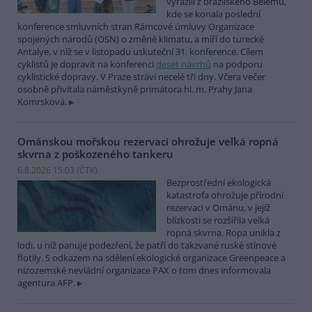
vyrazili z brazilského Belému,
kde se konala poslední
konference smluvních stran Rámcové úmluvy Organizace
spojených národů (OSN) o změně klimatu, a míří do turecké
Antalye, v níž se v listopadu uskuteční 31. konference. Cílem
cyklistů je dopravit na konferenci
deset návrhů
na podporu
cyklistické dopravy. V Praze stráví necelé tři dny. Včera večer
osobně přivítala náměstkyně primátora hl. m. Prahy Jana
Komrsková.
Ománskou mořskou rezervaci ohrožuje velká ropná
skvrna z poškozeného tankeru
6.8.2026 15:03 (
ČTK
)
Bezprostřední ekologická
katastrofa ohrožuje přírodní
rezervaci v Ománu, v jejíž
blízkosti se rozšířila velká
ropná skvrna. Ropa unikla z
lodi, u níž panuje podezření, že patří do takzvané ruské stínové
flotily. S odkazem na sdělení ekologické organizace Greenpeace a
nizozemské nevládní organizace PAX o tom dnes informovala
agentura AFP.