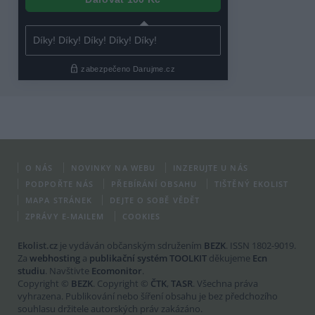
O NÁS
NOVINKY NA WEBU
INZERUJTE U NÁS
PODPOŘTE NÁS
PŘEBÍRÁNÍ OBSAHU
TIŠTĚNÝ EKOLIST
MAPA STRÁNEK
DEJTE O SOBĚ VĚDĚT
ZPRÁVY E-MAILEM
COOKIES
Ekolist.cz
je vydáván občanským sdružením
BEZK
. ISSN 1802-9019.
Za
webhosting
a
publikační systém TOOLKIT
děkujeme
Ecn
studiu
. Navštivte
Ecomonitor
.
Copyright ©
BEZK
. Copyright ©
ČTK
,
TASR
. Všechna práva
vyhrazena. Publikování nebo šíření obsahu je bez předchozího
souhlasu držitele autorských práv zakázáno.