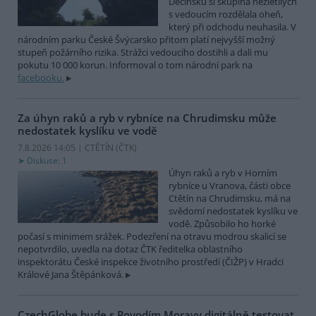
Děčínsku si skupina nezletilých
s vedoucím rozdělala oheň,
který při odchodu neuhasila. V
národním parku České Švýcarsko přitom platí nejvyšší možný
stupeň požárního rizika. Strážci vedoucího dostihli a dali mu
pokutu 10 000 korun. Informoval o tom národní park na
facebooku.
Za úhyn raků a ryb v rybníce na Chrudimsku může
nedostatek kyslíku ve vodě
7.8.2026 14:05 | CTĚTÍN (
ČTK
)
Diskuse: 1
Úhyn raků a ryb v Horním
rybníce u Vranova, části obce
Ctětín na Chrudimsku, má na
svědomí nedostatek kyslíku ve
vodě. Způsobilo ho horké
počasí s minimem srážek. Podezření na otravu modrou skalicí se
nepotvrdilo, uvedla na dotaz ČTK ředitelka oblastního
inspektorátu České inspekce životního prostředí (ČIŽP) v Hradci
Králové Jana Štěpánková.
CzechGlobe bude s Povodím Moravy digitálně testovat