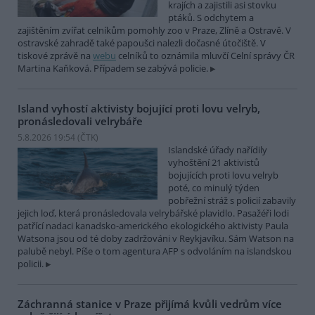
krajích a zajistili asi stovku
ptáků. S odchytem a
zajištěním zvířat celníkům pomohly zoo v Praze, Zlíně a Ostravě. V
ostravské zahradě také papoušci nalezli dočasné útočiště. V
tiskové zprávě na
webu
celníků to oznámila mluvčí Celní správy ČR
Martina Kaňková. Případem se zabývá policie.
Island vyhostí aktivisty bojující proti lovu velryb,
pronásledovali velrybáře
5.8.2026 19:54 (
ČTK
)
Islandské úřady nařídily
vyhoštění 21 aktivistů
bojujících proti lovu velryb
poté, co minulý týden
pobřežní stráž s policií zabavily
jejich loď, která pronásledovala velrybářské plavidlo. Pasažéři lodi
patřící nadaci kanadsko-amerického ekologického aktivisty Paula
Watsona jsou od té doby zadržováni v Reykjavíku. Sám Watson na
palubě nebyl. Píše o tom agentura AFP s odvoláním na islandskou
policii.
Záchranná stanice v Praze přijímá kvůli vedrům více