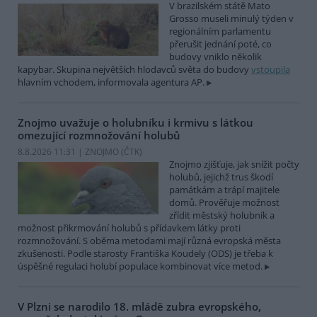
V brazilském státě Mato
Grosso museli minulý týden v
regionálním parlamentu
přerušit jednání poté, co
budovy vniklo několik
kapybar. Skupina největších hlodavců světa do budovy
vstoupila
hlavním vchodem, informovala agentura AP.
Znojmo uvažuje o holubníku i krmivu s látkou
omezující rozmnožování holubů
8.8.2026 11:31 | ZNOJMO (
ČTK
)
Znojmo zjišťuje, jak snížit počty
holubů, jejichž trus škodí
památkám a trápí majitele
domů. Prověřuje možnost
zřídit městský holubník a
možnost přikrmování holubů s přídavkem látky proti
rozmnožování. S oběma metodami mají různá evropská města
zkušenosti. Podle starosty Františka Koudely (ODS) je třeba k
úspěšné regulaci holubí populace kombinovat více metod.
V Plzni se narodilo 18. mládě zubra evropského,