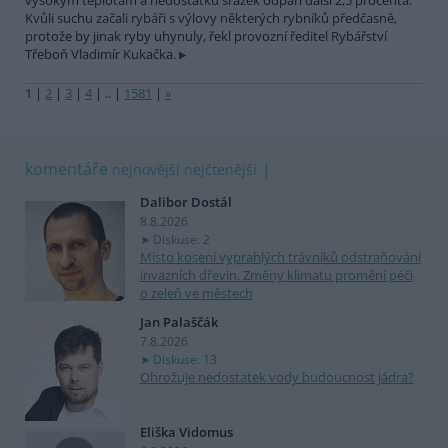
vysokým teplotám a nedostatku srážek odpaří další 2,5 procenta.
Kvůli suchu začali rybáři s výlovy některých rybníků předčasně,
protože by jinak ryby uhynuly, řekl provozní ředitel Rybářství
Třeboň Vladimír Kukačka.
1
|
2
|
3
|
4
|
..
|
1581
|
»
komentáře
nejnovější
nejčtenější
Dalibor Dostál
8.8.2026
Diskuse: 2
Místo kosení vyprahlých trávníků odstraňování
invazních dřevin. Změny klimatu promění péči
o zeleň ve městech
Jan Palaščák
7.8.2026
Diskuse: 13
Ohrožuje nedostatek vody budoucnost jádra?
Eliška Vidomus