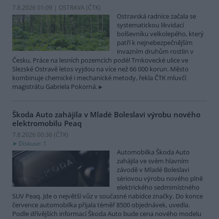
7.8.2026 01:09 | OSTRAVA (
ČTK
)
Ostravská radnice začala se
systematickou likvidací
bolševníku velkolepého, který
patří k nejnebezpečnějším
invazním druhům rostlin v
Česku. Práce na lesních pozemcích podél Trnkovecké ulice ve
Slezské Ostravě letos vyjdou na více než 66 000 korun. Město
kombinuje chemické i mechanické metody, řekla ČTK mluvčí
magistrátu Gabriela Pokorná.
Škoda Auto zahájila v Mladé Boleslavi výrobu nového
elektromobilu Peaq
7.8.2026 00:36 (
ČTK
)
Diskuse: 1
Automobilka Škoda Auto
zahájila ve svém hlavním
závodě v Mladé Boleslavi
sériovou výrobu nového plně
elektrického sedmimístného
SUV Peaq. Jde o největší vůz v současné nabídce značky. Do konce
července automobilka přijala téměř 8500 objednávek, uvedla.
Podle dřívějších informací Škoda Auto bude cena nového modelu