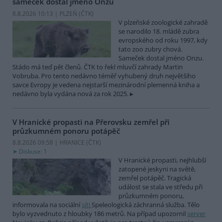
sameček dostal jméno Onzu
8.8.2026 10:13 | PLZEŇ (
ČTK
)
V plzeňské zoologické zahradě
se narodilo 18. mládě zubra
evropského od roku 1997, kdy
tato zoo zubry chová.
Sameček dostal jméno Onzu.
Stádo má teď pět členů. ČTK to řekl mluvčí zahrady Martin
Vobruba. Pro tento nedávno téměř vyhubený druh největšího
savce Evropy je vedena nejstarší mezinárodní plemenná kniha a
nedávno byla vydána nová za rok 2025.
V Hranické propasti na Přerovsku zemřel při
průzkumném ponoru potápěč
8.8.2026 09:58 | HRANICE (
ČTK
)
Diskuse: 1
V Hranické propasti, nejhlubší
zatopené jeskyni na světě,
zemřel potápěč. Tragická
událost se stala ve středu při
průzkumném ponoru,
informovala na sociální
síti
Speleologická záchranná služba. Tělo
bylo vyzvednuto z hloubky 186 metrů. Na případ upozornil
server