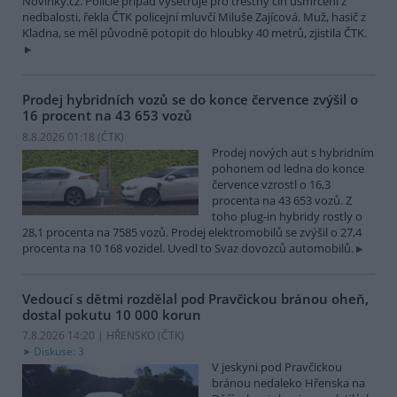
Novinky.cz. Policie případ vyšetřuje pro trestný čin usmrcení z
nedbalosti, řekla ČTK policejní mluvčí Miluše Zajícová. Muž, hasič z
Kladna, se měl původně potopit do hloubky 40 metrů, zjistila ČTK.
Prodej hybridních vozů se do konce července zvýšil o
16 procent na 43 653 vozů
8.8.2026 01:18 (
ČTK
)
Prodej nových aut s hybridním
pohonem od ledna do konce
července vzrostl o 16,3
procenta na 43 653 vozů. Z
toho plug-in hybridy rostly o
28,1 procenta na 7585 vozů. Prodej elektromobilů se zvýšil o 27,4
procenta na 10 168 vozidel. Uvedl to Svaz dovozců automobilů.
Vedoucí s dětmi rozdělal pod Pravčickou bránou oheň,
dostal pokutu 10 000 korun
7.8.2026 14:20 | HŘENSKO (
ČTK
)
Diskuse: 3
V jeskyni pod Pravčickou
bránou nedaleko Hřenska na