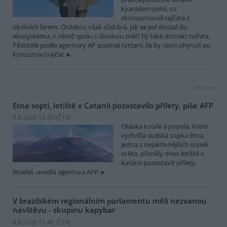
kyanidem poté, co
zkonzumovali rajčata z
okolních farem. Otázkou však zůstává, jak se jed dostal do
ekosystému, v němž spolu s divokou zvěří žijí také domácí zvířata.
Pěstitelé podle agentury AP popírají tvrzení, že by sloni uhynuli po
konzumaci rajčat.
reklama
Etna soptí, letiště v Catanii pozastavilo přílety, píše AFP
8.8.2026 12:33 (
ČTK
)
Oblaka kouře a popela, které
vychrlila sicilská sopka Etna,
jedna z nejaktivnějších sopek
světa, přiměly dnes letiště v
Katánii pozastavit přílety
letadel, uvedla agentura AFP.
V brazilském regionálním parlamentu měli nezvanou
návštěvu - skupinu kapybar
8.8.2026 11:40 (
ČTK
)