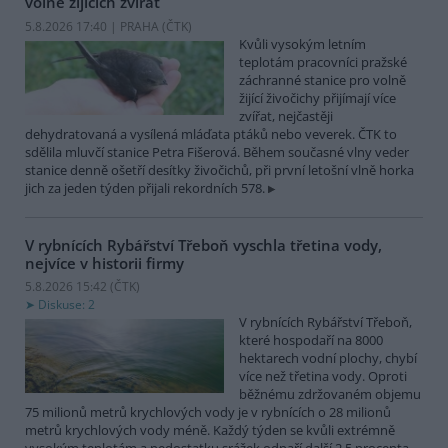
volně žijících zvířat
5.8.2026 17:40 | PRAHA (
ČTK
)
Kvůli vysokým letním
teplotám pracovníci pražské
záchranné stanice pro volně
žijící živočichy přijímají více
zvířat, nejčastěji
dehydratovaná a vysílená mláďata ptáků nebo veverek. ČTK to
sdělila mluvčí stanice Petra Fišerová. Během současné vlny veder
stanice denně ošetří desítky živočichů, při první letošní vlně horka
jich za jeden týden přijali rekordních 578.
V rybnících Rybářství Třeboň vyschla třetina vody,
nejvíce v historii firmy
5.8.2026 15:42 (
ČTK
)
Diskuse: 2
V rybnících Rybářství Třeboň,
které hospodaří na 8000
hektarech vodní plochy, chybí
více než třetina vody. Oproti
běžnému zdržovaném objemu
75 milionů metrů krychlových vody je v rybnících o 28 milionů
metrů krychlových vody méně. Každý týden se kvůli extrémně