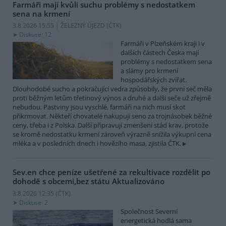
Farmáři mají kvůli suchu problémy s nedostatkem
sena na krmení
3.8.2026 15:55 | ŽELEZNÝ ÚJEZD (
ČTK
)
Diskuse: 12
Farmáři v Plzeňském kraji i v
dalších částech Česka mají
problémy s nedostatkem sena
a slámy pro krmení
hospodářských zvířat.
Dlouhodobé sucho a pokračující vedra způsobily, že první seč měla
proti běžným letům třetinový výnos a druhé a další seče už zřejmě
nebudou. Pastviny jsou vyschlé, farmáři na nich musí skot
přikrmovat. Někteří chovatelé nakupují seno za trojnásobek běžné
ceny, třeba i z Polska. Další připravují zmenšení stád krav, protože
se kromě nedostatku krmení zároveň výrazně snížila výkupní cena
mléka a v posledních dnech i hovězího masa, zjistila ČTK.
Sev.en chce peníze ušetřené za rekultivace rozdělit po
dohodě s obcemi,bez státu
Aktualizováno
3.8.2026 12:35 (
ČTK
)
Diskuse: 2
Společnost Severní
energetická hodlá sama