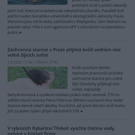
pobřežní stráž s policií zabavily
jejich loď, která pronásledovala velrybářské plavidlo. Pasažéři lodi
patřící nadaci kanadsko-amerického ekologického aktivisty Paula
Watsona jsou od té doby zadržováni v Reykjavíku. Sám Watson na
palubě nebyl. Píše o tom agentura AFP s odvoláním na islandskou
policii.
Záchranná stanice v Praze přijímá kvůli vedrům více
volně žijících zvířat
5.8.2026 17:40 | PRAHA (
ČTK
)
Kvůli vysokým letním
teplotám pracovníci pražské
záchranné stanice pro volně
žijící živočichy přijímají více
zvířat, nejčastěji
dehydratovaná a vysílená mláďata ptáků nebo veverek. ČTK to
sdělila mluvčí stanice Petra Fišerová. Během současné vlny veder
stanice denně ošetří desítky živočichů, při první letošní vlně horka
jich za jeden týden přijali rekordních 578.
V rybnících Rybářství Třeboň vyschla třetina vody,
nejvíce v historii firmy