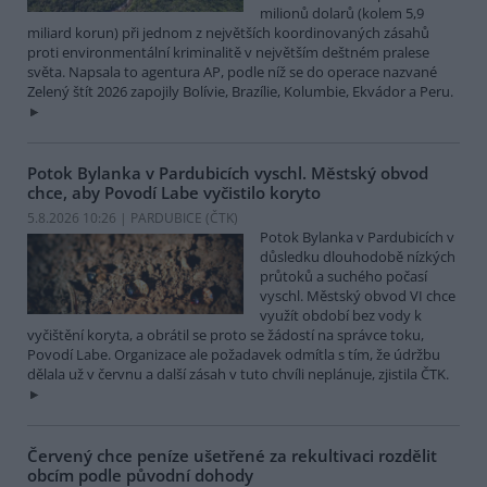
milionů dolarů (kolem 5,9
miliard korun) při jednom z největších koordinovaných zásahů
proti environmentální kriminalitě v největším deštném pralese
světa. Napsala to agentura AP, podle níž se do operace nazvané
Zelený štít 2026 zapojily Bolívie, Brazílie, Kolumbie, Ekvádor a Peru.
Potok Bylanka v Pardubicích vyschl. Městský obvod
chce, aby Povodí Labe vyčistilo koryto
5.8.2026 10:26 | PARDUBICE (
ČTK
)
Potok Bylanka v Pardubicích v
důsledku dlouhodobě nízkých
průtoků a suchého počasí
vyschl. Městský obvod VI chce
využít období bez vody k
vyčištění koryta, a obrátil se proto se žádostí na správce toku,
Povodí Labe. Organizace ale požadavek odmítla s tím, že údržbu
dělala už v červnu a další zásah v tuto chvíli neplánuje, zjistila ČTK.
Červený chce peníze ušetřené za rekultivaci rozdělit
obcím podle původní dohody