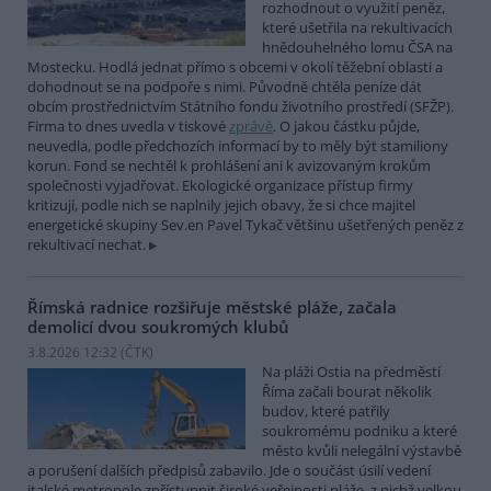
rozhodnout o využití peněz,
které ušetřila na rekultivacích
hnědouhelného lomu ČSA na
Mostecku. Hodlá jednat přímo s obcemi v okolí těžební oblasti a
dohodnout se na podpoře s nimi. Původně chtěla peníze dát
obcím prostřednictvím Státního fondu životního prostředí (SFŽP).
Firma to dnes uvedla v tiskové
zprávě
. O jakou částku půjde,
neuvedla, podle předchozích informací by to měly být stamiliony
korun. Fond se nechtěl k prohlášení ani k avizovaným krokům
společnosti vyjadřovat. Ekologické organizace přístup firmy
kritizují, podle nich se naplnily jejich obavy, že si chce majitel
energetické skupiny Sev.en Pavel Tykač většinu ušetřených peněz z
rekultivací nechat.
Římská radnice rozšiřuje městské pláže, začala
demolicí dvou soukromých klubů
3.8.2026 12:32 (
ČTK
)
Na pláži Ostia na předměstí
Říma začali bourat několik
budov, které patřily
soukromému podniku a které
město kvůli nelegální výstavbě
a porušení dalších předpisů zabavilo. Jde o součást úsilí vedení
italské metropole zpřístupnit široké veřejnosti pláže, z nichž velkou