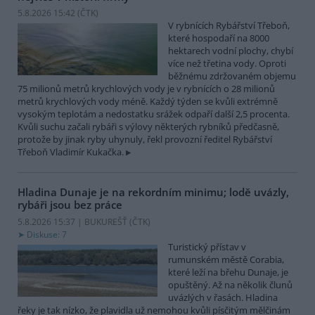
5.8.2026 15:42 (
ČTK
)
V rybnících Rybářství Třeboň,
které hospodaří na 8000
hektarech vodní plochy, chybí
více než třetina vody. Oproti
běžnému zdržovaném objemu
75 milionů metrů krychlových vody je v rybnících o 28 milionů
metrů krychlových vody méně. Každý týden se kvůli extrémně
vysokým teplotám a nedostatku srážek odpaří další 2,5 procenta.
Kvůli suchu začali rybáři s výlovy některých rybníků předčasně,
protože by jinak ryby uhynuly, řekl provozní ředitel Rybářství
Třeboň Vladimír Kukačka.
Hladina Dunaje je na rekordním minimu; lodě uvázly,
rybáři jsou bez práce
5.8.2026 15:37 | BUKUREŠŤ (
ČTK
)
Diskuse: 7
Turistický přístav v
rumunském městě Corabia,
které leží na břehu Dunaje, je
opuštěný. Až na několik člunů
uvázlých v řasách. Hladina
řeky je tak nízko, že plavidla už nemohou kvůli písčitým mělčinám