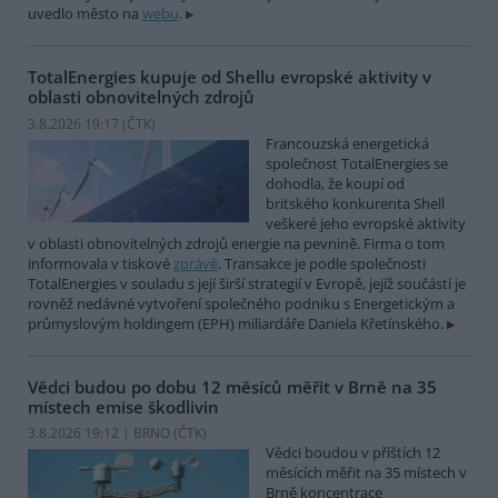
uvedlo město na
webu
.
TotalEnergies kupuje od Shellu evropské aktivity v
oblasti obnovitelných zdrojů
3.8.2026 19:17 (
ČTK
)
Francouzská energetická
společnost TotalEnergies se
dohodla, že koupí od
britského konkurenta Shell
veškeré jeho evropské aktivity
v oblasti obnovitelných zdrojů energie na pevnině. Firma o tom
informovala v tiskové
zprávě
. Transakce je podle společnosti
TotalEnergies v souladu s její širší strategií v Evropě, jejíž součástí je
rovněž nedávné vytvoření společného podniku s Energetickým a
průmyslovým holdingem (EPH) miliardáře Daniela Křetínského.
Vědci budou po dobu 12 měsíců měřit v Brně na 35
místech emise škodlivin
3.8.2026 19:12 | BRNO (
ČTK
)
Vědci boudou v příštích 12
měsících měřit na 35 místech v
Brně koncentrace