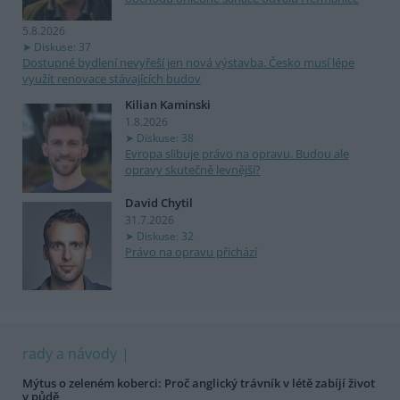
5.8.2026
Diskuse: 37
Dostupné bydlení nevyřeší jen nová výstavba. Česko musí lépe
využít renovace stávajících budov
Kilian Kaminski
1.8.2026
Diskuse: 38
Evropa slibuje právo na opravu. Budou ale
opravy skutečně levnější?
David Chytil
31.7.2026
Diskuse: 32
Právo na opravu přichází
rady a návody
Mýtus o zeleném koberci: Proč anglický trávník v létě zabíjí život
v půdě