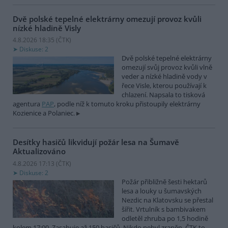
Dvě polské tepelné elektrárny omezují provoz kvůli
nízké hladině Visly
4.8.2026 18:35 (
ČTK
)
Diskuse: 2
Dvě polské tepelné elektrárny
omezují svůj provoz kvůli vlně
veder a nízké hladině vody v
řece Visle, kterou používají k
chlazení. Napsala to tisková
agentura
PAP
, podle níž k tomuto kroku přistoupily elektrárny
Kozienice a Polaniec.
Desítky hasičů likvidují požár lesa na Šumavě
Aktualizováno
4.8.2026 17:13 (
ČTK
)
Diskuse: 2
Požár přibližně šesti hektarů
lesa a louky u šumavských
Nezdic na Klatovsku se přestal
šířit. Vrtulník s bambivakem
odletěl zhruba po 1,5 hodině
kolem 17:00. Zasahuje až 150 hasičů. Nikdo nebyl zraněn. ČTK to