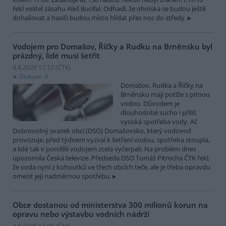
řekl velitel zásahu Aleš Bucifal. Odhadl, že ohniska se budou ještě
dohašovat a hasiči budou místo hlídat přes noc do středy.
Vodojem pro Domašov, Říčky a Rudku na Brněnsku byl
prázdný, lidé musí šetřit
4.8.2026 17:12 (
ČTK
)
Diskuse: 4
Domašov, Rudka a Říčky na
Brněnsku mají potíže s pitnou
vodou. Důvodem je
dlouhodobé sucho i příliš
vysoká spotřeba vody. Ač
Dobrovolný svazek obcí (DSO) Domašovsko, který vodovod
provozuje, před týdnem vyzval k šetření vodou, spotřeba stoupla,
a lidé tak v pondělí vodojem zcela vyčerpali. Na problém dnes
upozornila Česká televize. Předseda DSO Tomáš Pitrocha ČTK řekl,
že voda nyní z kohoutků ve třech obcích teče, ale je třeba opravdu
omezit její nadměrnou spotřebu.
Obce dostanou od ministerstva 300 milionů korun na
opravu nebo výstavbu vodních nádrží