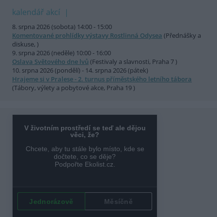
kalendář akcí
8. srpna 2026 (sobota) 14:00 - 15:00
Komentované prohlídky výstavy Rostlinná Odysea
(Přednášky a
diskuse, )
9. srpna 2026 (neděle) 10:00 - 16:00
Oslava Světového dne lvů
(Festivaly a slavnosti, Praha 7 )
10. srpna 2026 (pondělí) - 14. srpna 2026 (pátek)
Hrajeme si v Pralese - 2. turnus příměstského letního tábora
(Tábory, výlety a pobytové akce, Praha 19 )