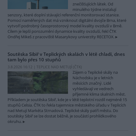
znečišťujících látek. Od
minulého týdne instalují
senzory, které doplní stávající referenční monitorovací stanice.
Pomocí naměřených dat má vzniknout digitální dvojče Brna, které
vytvoří podrobný časoprostorový model kvality ovzduší v Brně.
Cílem je lepší porozumění dynamice kvality ovzduší, řekl ČTK
Ondřej Mikeš z pracoviště Masarykovy univerzity RECETOX.
Soutěska Sibiř v Teplických skalách v létě chladí, dnes
tam bylo přes 10 stupňů
3.8.2026 16:12 | TEPLICE NAD METUJÍ (
ČTK
)
Zájem o Teplické skály na
Náchodsku je v letních
měsících značný. Lidé
vyhledávají ve vedrech
příjemné klima skalních měst.
Příkladem je soutěska Sibiř, kde je v létě teplotní rozdíl nejméně 15
stupňů Celsia. ČTK to řekla tajemnice městského úřadu v Teplicích
nad Metují Markéta Strnadová. Teplické skály patří městu. Do
soutěsky Sibiř se lze dostat běžně, je součástí prohlídkového
okruhu.