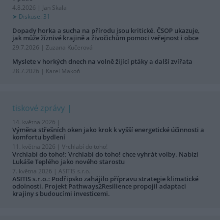
4.8.2026 | Jan Skala
Diskuse: 31
Dopady horka a sucha na přírodu jsou kritické. ČSOP ukazuje,
jak může žíznivé krajině a živočichům pomoci veřejnost i obce
29.7.2026 | Zuzana Kučerová
Myslete v horkých dnech na volně žijící ptáky a další zvířata
28.7.2026 | Karel Makoň
tiskové zprávy
14. května 2026 |
Výměna střešních oken jako krok k vyšší energetické účinnosti a
komfortu bydlení
11. května 2026 |
Vrchlabí do toho!
Vrchlabí do toho!: Vrchlabí do toho! chce vyhrát volby. Nabízí
Lukáše Teplého jako nového starostu
7. května 2026 |
ASITIS s.r.o.
ASITIS s.r.o.: Podřipsko zahájilo přípravu strategie klimatické
odolnosti. Projekt Pathways2Resilience propojil adaptaci
krajiny s budoucími investicemi.