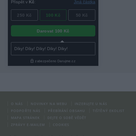
O NÁS
NOVINKY NA WEBU
INZERUJTE U NÁS
PODPOŘTE NÁS
PŘEBÍRÁNÍ OBSAHU
TIŠTĚNÝ EKOLIST
MAPA STRÁNEK
DEJTE O SOBĚ VĚDĚT
ZPRÁVY E-MAILEM
COOKIES