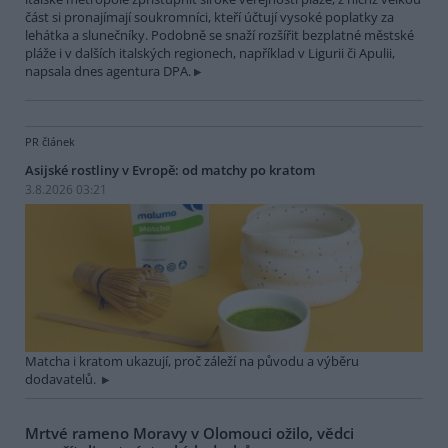
část si pronajímají soukromníci, kteří účtují vysoké poplatky za
lehátka a slunečníky. Podobně se snaží rozšířit bezplatné městské
pláže i v dalších italských regionech, například v Ligurii či Apulii,
napsala dnes agentura DPA.
PR článek
Asijské rostliny v Evropě: od matchy po kratom
3.8.2026 03:21
Matcha i kratom ukazují, proč záleží na původu a výběru
dodavatelů.
Mrtvé rameno Moravy v Olomouci ožilo, vědci