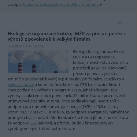
časopis
Agriculture, Ecosystems and Environment
.
reklama
Ekologické organizace kritizují MŽP za přesun peněz z
výnosů z povolenek k velkým firmám
6.8.2026 01:17 (
ČTK
)
Ekologické organizace Hnutí
DUHA a Greenpeace ČR
kritizují ministerstvo životního
prostředí (MŽP) za plánovaný
přesun peněz z výnosů z
emisních povolenek k velkým průmyslovým firmám. Uvedly to v
tiskové zprávě
a komentářích, které má ČTK k dispozici. Resort
chce podle nich vyčlenit z programu EUA, jehož zdrojem jsou
výnosy z aukcí emisních povolenek, 25 miliard korun pro největší
průmyslové podniky. K tomu chce podle ekologů resort snížit
podporu pro obnovitelné zdroje energie (OZE) o 15,5 miliardy
korun. MŽP v reakci ČTK sdělilo, že podpora energeticky náročného
průmyslu byla součástí Modernizačního fondu již od jeho vzniku, a
že podpora OZE nekončí, a z fondu budou financovány jak
výrobny energie, tak infrastruktura.