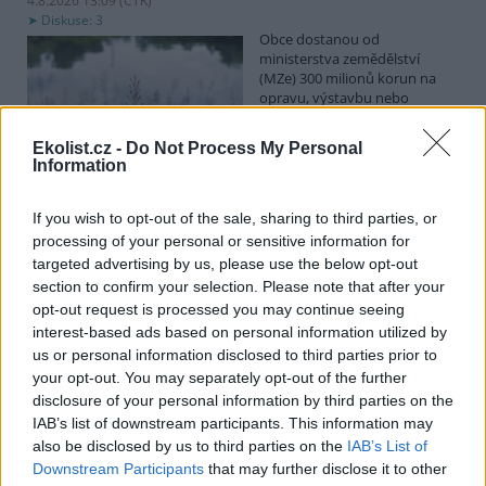
4.8.2026 13:09 (
ČTK
)
Diskuse: 3
Obce dostanou od
ministerstva zemědělství
(MZe) 300 milionů korun na
opravu, výstavbu nebo
odbahnění malých vodních
nádrží. Žádost o dotace mohou podávat od 7. září do 7. října.
Ekolist.cz -
Do Not Process My Personal
Information
Hospodářským zvířatům pomáhají při vedrech remízky
i kamenné stáje
If you wish to opt-out of the sale, sharing to third parties, or
processing of your personal or sensitive information for
4.8.2026 12:52 (
ČTK
)
Hospodářská zvířata na jihu
targeted advertising by us, please use the below opt-out
Čech se při tropických
section to confirm your selection. Please note that after your
teplotách ochlazují v
opt-out request is processed you may continue seeing
remízkách i kamenných stájích.
interest-based ads based on personal information utilized by
Někteří jihočeští farmáři
us or personal information disclosed to third parties prior to
vypouštějí krávy, ovce či koně na pastviny v noci a v největších
your opt-out. You may separately opt-out of the further
vedrech je nechávají uvnitř chladnějších budov. Kvůli suchu
neroste na loukách tráva a zemědělci musí dobytek přikrmovat
disclosure of your personal information by third parties on the
zásobami sena na zimu. Vysychají zdroje vody a rostou náklady na
IAB’s list of downstream participants. This information may
její dopravu i na elektřinu na ochlazování zvířat, zjistila ČTK.
also be disclosed by us to third parties on the
IAB’s List of
Downstream Participants
that may further disclose it to other