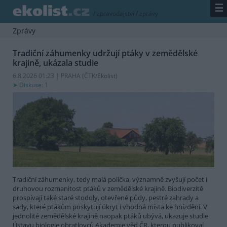
☰
/
zpravodajství
/
zprávy
Zprávy
Tradiční záhumenky udržují ptáky v zemědělské
krajině, ukázala studie
6.8.2026 01:23 | PRAHA (
ČTK/Ekolist
)
Diskuse: 1
Tradiční záhumenky, tedy malá políčka, významně zvyšují počet i
druhovou rozmanitost ptáků v zemědělské krajině. Biodiverzitě
prospívají také staré stodoly, otevřené půdy, pestré zahrady a
sady, které ptákům poskytují úkryt i vhodná místa ke hnízdění. V
jednolité zemědělské krajině naopak ptáků ubývá, ukazuje studie
Ústavu biologie obratlovců Akademie věd ČR, kterou publikoval