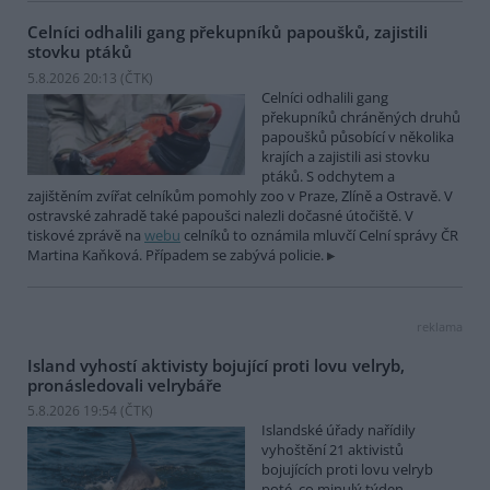
Celníci odhalili gang překupníků papoušků, zajistili
stovku ptáků
5.8.2026 20:13 (
ČTK
)
Celníci odhalili gang
překupníků chráněných druhů
papoušků působící v několika
krajích a zajistili asi stovku
ptáků. S odchytem a
zajištěním zvířat celníkům pomohly zoo v Praze, Zlíně a Ostravě. V
ostravské zahradě také papoušci nalezli dočasné útočiště. V
tiskové zprávě na
webu
celníků to oznámila mluvčí Celní správy ČR
Martina Kaňková. Případem se zabývá policie.
reklama
Island vyhostí aktivisty bojující proti lovu velryb,
pronásledovali velrybáře
5.8.2026 19:54 (
ČTK
)
Islandské úřady nařídily
vyhoštění 21 aktivistů
bojujících proti lovu velryb
poté, co minulý týden