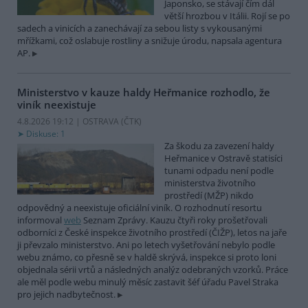
Japonsko, se stávají čím dál
větší hrozbou v Itálii. Rojí se po
sadech a vinicích a zanechávají za sebou listy s vykousanými
mřížkami, což oslabuje rostliny a snižuje úrodu, napsala agentura
AP.
Ministerstvo v kauze haldy Heřmanice rozhodlo, že
viník neexistuje
4.8.2026 19:12 | OSTRAVA (
ČTK
)
Diskuse: 1
Za škodu za zavezení haldy
Heřmanice v Ostravě statisíci
tunami odpadu není podle
ministerstva životního
prostředí (MŽP) nikdo
odpovědný a neexistuje oficiální viník. O rozhodnutí resortu
informoval
web
Seznam Zprávy. Kauzu čtyři roky prošetřovali
odborníci z České inspekce životního prostředí (ČIŽP), letos na jaře
ji převzalo ministerstvo. Ani po letech vyšetřování nebylo podle
webu známo, co přesně se v haldě skrývá, inspekce si proto loni
objednala sérii vrtů a následných analýz odebraných vzorků. Práce
ale měl podle webu minulý měsíc zastavit šéf úřadu Pavel Straka
pro jejich nadbytečnost.