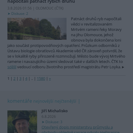
napočítali patnáct rybích druhů
3.8.2026 01:56 | OLOMOUC (
ČTK
)
Diskuse: 2
Patnáct druhů ryb napočítali
vědci v revitalizovaném
Mrtvém rameni řeky Moravy
na jihu Olomouce, jehož
obnova byla dokončena loni
jako součást protipovodňových opatření. Průzkum odborníků z
Ústavu biologie obratlovců Akademie věd ČR zároveň potvrdil, že
se v lokalitě ryby přirozeně rozmnožují. Město bude vývoj Mrtvého
ramene i navazujícího území sledovat také v dalších letech. ČTK to
sdělil
vedoucí odboru životního prostředí magistrátu Petr Loyka.
1
|
2
|
3
|
4
|
..
|
1580
|
»
komentáře
nejnovější
nejčtenější
Jiří Michalisko
6.8.2026
Diskuse: 3
Otevřený dopis ministerstvu průmyslu a
obchodu ohledně sanace odvalu Heřmanice