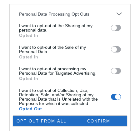
third parties.
V Japonsku, které bojuje s extrémními vedry, uhynuly
tři lvice, píše BBC News
Personal Data Processing Opt Outs
4.8.2026 12:42 (
ČTK
)
Diskuse: 2
I want to opt-out of the Sharing of my
Tři lvice v zoologické zahradě v
personal data.
japonském Tokiu uhynuly
Opted In
pravděpodobně v důsledku
horka. Japonsko se toto léto
I want to opt-out of the Sale of my
potýká s vlnami extrémních
Personal Data.
veder, napsal zpravodajský server
BBC News
.
Opted In
I want to opt-out of processing my
Personal Data for Targeted Advertising.
Ghanský parlament schválil přísný zákon na ochranu
Opted In
kakaových plantáží
4.8.2026 12:39 (
ČTK
)
I want to opt-out of Collection, Use,
Ghanský parlament schválil
Retention, Sale, and/or Sharing of my
zákon, podle kterého místním
Personal Data that Is Unrelated with the
Purposes for which it was collected.
farmářům hrozí až 20 let
Opted Out
vězení, pokud bez souhlasu
úřadů přemění svou kakaovou
plantáž na jiný účel. Informovala o tom agentura AP; zákon nyní
OPT OUT FROM ALL
CONFIRM
čeká na podpis prezidenta Johna Mahamy.