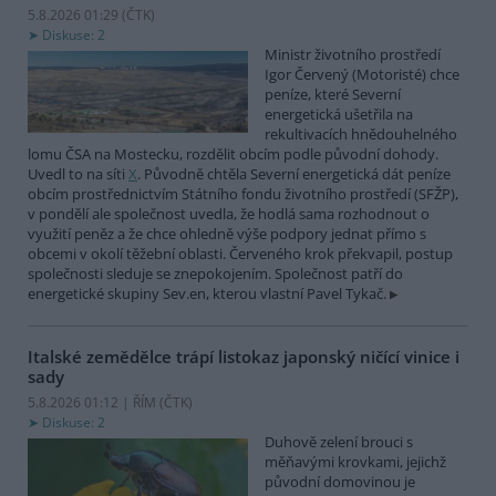
5.8.2026 01:29 (
ČTK
)
Diskuse: 2
Ministr životního prostředí
Igor Červený (Motoristé) chce
peníze, které Severní
energetická ušetřila na
rekultivacích hnědouhelného
lomu ČSA na Mostecku, rozdělit obcím podle původní dohody.
Uvedl to na síti
X
. Původně chtěla Severní energetická dát peníze
obcím prostřednictvím Státního fondu životního prostředí (SFŽP),
v pondělí ale společnost uvedla, že hodlá sama rozhodnout o
využití peněz a že chce ohledně výše podpory jednat přímo s
obcemi v okolí těžební oblasti. Červeného krok překvapil, postup
společnosti sleduje se znepokojením. Společnost patří do
energetické skupiny Sev.en, kterou vlastní Pavel Tykač.
Italské zemědělce trápí listokaz japonský ničící vinice i
sady
5.8.2026 01:12 | ŘÍM (
ČTK
)
Diskuse: 2
Duhově zelení brouci s
měňavými krovkami, jejichž
původní domovinou je