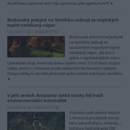
do přístavu vplouvat ani z něj vyplouvat, píše agentura AFP.
Bozkovské jeskyně na Semilsku zažívají za tropických
teplot nečekaný nápor
5.8.2026 11:20 | BOZKOV (
ČTK
)
Bozkovské dolomitové jeskyně
na Semilsku zažívají za
současných tropických teplot
nečekaný nápor. Jde sice o
jedno z nejchladnějších míst v
Libereckém kraji, které má stálou teplotu mezi 7,5 až devíti stupni
Celsia, přesto v minulosti podle vedoucího Bozkovských jeskyní
Dušana Milky k nim lidé přicházeli spíše v době, když bylo nevlídno.
V pěti zemích Amazonie zatkli stovky lidí kvůli
environmentální kriminalitě
5.8.2026 10:34 | BOGOTÁ (
ČTK
)
Policisté v pěti zemích ležících
v Amazonii pozatýkali stovky
lidí a zabavili dřevo, minerály i
zvířata v hodnotě přes 280