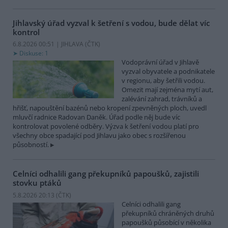
Jihlavský úřad vyzval k šetření s vodou, bude dělat víc
kontrol
6.8.2026 00:51 | JIHLAVA (
ČTK
)
Diskuse: 1
Vodoprávní úřad v Jihlavě
vyzval obyvatele a podnikatele
v regionu, aby šetřili vodou.
Omezit mají zejména mytí aut,
zalévání zahrad, trávníků a
hřišť, napouštění bazénů nebo kropení zpevněných ploch, uvedl
mluvčí radnice Radovan Daněk. Úřad podle něj bude víc
kontrolovat povolené odběry. Výzva k šetření vodou platí pro
všechny obce spadající pod Jihlavu jako obec s rozšířenou
působností.
Celníci odhalili gang překupníků papoušků, zajistili
stovku ptáků
5.8.2026 20:13 (
ČTK
)
Celníci odhalili gang
překupníků chráněných druhů
papoušků působící v několika