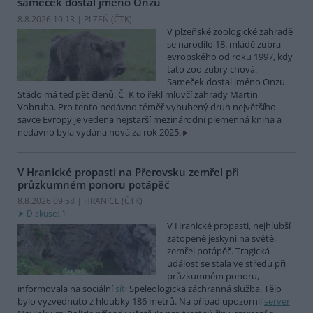
sameček dostal jméno Onzu
8.8.2026 10:13 | PLZEŇ (
ČTK
)
V plzeňské zoologické zahradě
se narodilo 18. mládě zubra
evropského od roku 1997, kdy
tato zoo zubry chová.
Sameček dostal jméno Onzu.
Stádo má teď pět členů. ČTK to řekl mluvčí zahrady Martin
Vobruba. Pro tento nedávno téměř vyhubený druh největšího
savce Evropy je vedena nejstarší mezinárodní plemenná kniha a
nedávno byla vydána nová za rok 2025.
V Hranické propasti na Přerovsku zemřel při
průzkumném ponoru potápěč
8.8.2026 09:58 | HRANICE (
ČTK
)
Diskuse: 1
V Hranické propasti, nejhlubší
zatopené jeskyni na světě,
zemřel potápěč. Tragická
událost se stala ve středu při
průzkumném ponoru,
informovala na sociální
síti
Speleologická záchranná služba. Tělo
bylo vyzvednuto z hloubky 186 metrů. Na případ upozornil
server