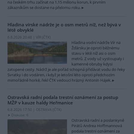
na českém trhu začínat na 1,15 milionu korun, k prvním
zákazníkům se dostane na přelomu roku.
Hladina vírské nádrže je o osm metrů níž, než bývá v
létě obvyklé
6.8.2026 20:48 | VÍR (
ČTK
)
Hladina vodní nádrže Vír na
Žďársku je oproti běžnému
stavu v létě níž asi o osm
metrů. Z vody už vystoupaly i
kamenné obruby kdysi
zatopené cesty. Nádrž je ale pořád schopná přidávat vodu do řeky
Svratky i do vodáren, i když je letošní léto oproti předchozím
mimořádně horké, řekl ČTK vedoucí hrázný Antonín Hájek.
Ostravská radní podala trestní oznámení za postup
MŽP v kauze haldy Heřmanice
6.8.2026 17:50 | OSTRAVA (
ČTK
)
Diskuse: 6
Ostravská radní a poslankyně
Pirátů Andrea Hoffmannová
podala trestní oznámení za