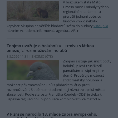
V brazilském státě Mato
Grosso museli minulý týden v
regionálním parlamentu
přerušit jednání poté, co
budovy vniklo několik
kapybar. Skupina největších hlodavců světa do budovy
vstoupila
hlavním vchodem, informovala agentura AP.
Znojmo uvažuje o holubníku i krmivu s látkou
omezující rozmnožování holubů
8.8.2026 11:31 | ZNOJMO (
ČTK
)
Znojmo zjišťuje, jak snížit počty
holubů, jejichž trus škodí
památkám a trápí majitele
domů. Prověřuje možnost
zřídit městský holubník a
možnost přikrmování holubů s přídavkem látky proti
rozmnožování. S oběma metodami mají různá evropská města
zkušenosti. Podle starosty Františka Koudely (ODS) je třeba k
úspěšné regulaci holubí populace kombinovat více metod.
V Plzni se narodilo 18. mládě zubra evropského,