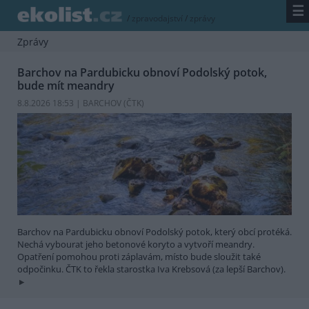
☰
/
zpravodajství
/
zprávy
Zprávy
Barchov na Pardubicku obnoví Podolský potok,
bude mít meandry
8.8.2026 18:53 | BARCHOV (
ČTK
)
Barchov na Pardubicku obnoví Podolský potok, který obcí protéká.
Nechá vybourat jeho betonové koryto a vytvoří meandry.
Opatření pomohou proti záplavám, místo bude sloužit také
odpočinku. ČTK to řekla starostka Iva Krebsová (za lepší Barchov).