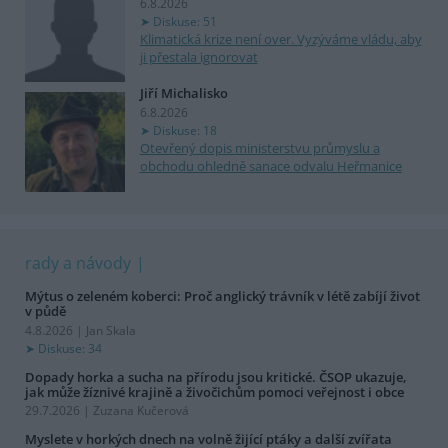
6.8.2026
Diskuse: 51
Klimatická krize není over. Vyzýváme vládu, aby
ji přestala ignorovat
Jiří Michalisko
6.8.2026
Diskuse: 18
Otevřený dopis ministerstvu průmyslu a
obchodu ohledně sanace odvalu Heřmanice
rady a návody
Mýtus o zeleném koberci: Proč anglický trávník v létě zabíjí život
v půdě
4.8.2026 | Jan Skala
Diskuse: 34
Dopady horka a sucha na přírodu jsou kritické. ČSOP ukazuje,
jak může žíznivé krajině a živočichům pomoci veřejnost i obce
29.7.2026 | Zuzana Kučerová
Myslete v horkých dnech na volně žijící ptáky a další zvířata