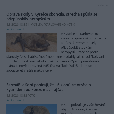
reklama
Oprava školy v Kyselce skončila, střecha i půda se
přizpůsobily netopýrům
8.8.2026 18:35 | KYSELKA (KARLOVARSKO) (
ČTK
)
Diskuse: 1
V Kyselce na Karlovarsku
skončila oprava školní střechy
a půdy, které se musely
přizpůsobit stovkám
netopýrů. Práce se podle
starosty Aleše Labíka (nez.) nepatrně protáhly, ale chod školy ani
hnízdění zvířat jimi nebylo nijak narušeno. Oproti původnímu
plánu je nově opravená i věžička na školní střeše, kam se po
spoustě let vrátila makovice.
Farmáři v Keni popírají, že 16 slonů se otrávilo
kyanidem po konzumaci rajčat
8.8.2026 18:32 (
ČTK
)
Diskuse: 1
V Keni pokračuje vyšetřování
úhynu 16 slonů, kteří se
pravděpodobně otrávili