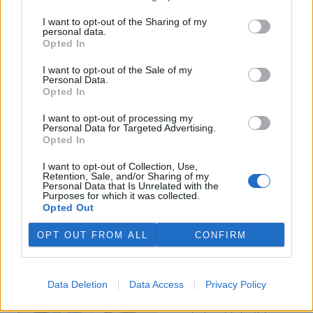
I want to opt-out of the Sharing of my
Veterináři v horku ošetřují více zvířat, ohrožení jsou psi
personal data.
se zploštělým čumákem
Opted In
6.8.2026 15:15 (
ČTK
)
Veterináři v současných
I want to opt-out of the Sale of my
Personal Data.
vedrech ošetřují více zvířat.
Opted In
Mezi nejrizikovější skupiny
podle nich patří plemena psů s
I want to opt-out of processing my
krátkou lebkou a zploštělým
Personal Data for Targeted Advertising.
čumákem, jako jsou například mopsi nebo buldočci, starší jedinci a
Opted In
zvířata se srdečním onemocněním. Jejich majitelé pro ně
vyhledávají veterinární ošetření nejčastěji kvůli přehřátí organismu,
I want to opt-out of Collection, Use,
dehydrataci nebo kolapsu. ČTK to sdělila viceprezidentka Komory
Retention, Sale, and/or Sharing of my
veterinárních lékařů ČR Kateřina Valdhans.
Personal Data that Is Unrelated with the
Purposes for which it was collected.
Opted Out
Do Prahy dorazili jezdci cyklistické štafety, míří na
konferenci o klimatu
OPT OUT FROM ALL
CONFIRM
6.8.2026 15:08 | PRAHA (
ČTK
)
Diskuse: 2
Do Prahy dnes dorazili jezdci
Data Deletion
Data Access
Privacy Policy
mezinárodní cyklistické štafety
COP Bike Ride. Účastníci