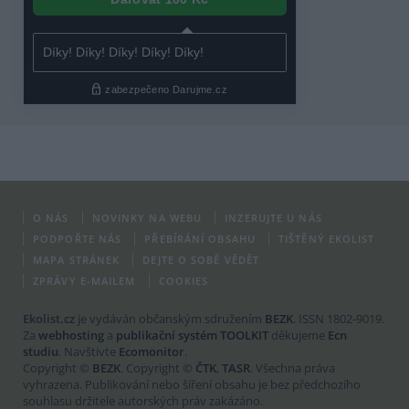
O NÁS
NOVINKY NA WEBU
INZERUJTE U NÁS
PODPOŘTE NÁS
PŘEBÍRÁNÍ OBSAHU
TIŠTĚNÝ EKOLIST
MAPA STRÁNEK
DEJTE O SOBĚ VĚDĚT
ZPRÁVY E-MAILEM
COOKIES
Ekolist.cz
je vydáván občanským sdružením
BEZK
. ISSN 1802-9019.
Za
webhosting
a
publikační systém TOOLKIT
děkujeme
Ecn
studiu
. Navštivte
Ecomonitor
.
Copyright ©
BEZK
. Copyright ©
ČTK
,
TASR
. Všechna práva
vyhrazena. Publikování nebo šíření obsahu je bez předchozího
souhlasu držitele autorských práv zakázáno.