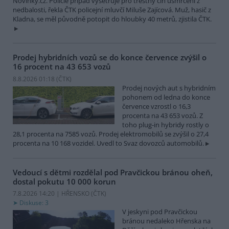
Novinky.cz. Policie případ vyšetřuje pro trestný čin usmrcení z
nedbalosti, řekla ČTK policejní mluvčí Miluše Zajícová. Muž, hasič z
Kladna, se měl původně potopit do hloubky 40 metrů, zjistila ČTK.
Prodej hybridních vozů se do konce července zvýšil o
16 procent na 43 653 vozů
8.8.2026 01:18 (
ČTK
)
Prodej nových aut s hybridním
pohonem od ledna do konce
července vzrostl o 16,3
procenta na 43 653 vozů. Z
toho plug-in hybridy rostly o
28,1 procenta na 7585 vozů. Prodej elektromobilů se zvýšil o 27,4
procenta na 10 168 vozidel. Uvedl to Svaz dovozců automobilů.
Vedoucí s dětmi rozdělal pod Pravčickou bránou oheň,
dostal pokutu 10 000 korun
7.8.2026 14:20 | HŘENSKO (
ČTK
)
Diskuse: 3
V jeskyni pod Pravčickou
bránou nedaleko Hřenska na