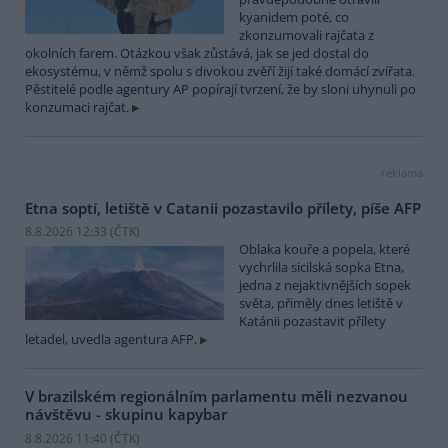
kyanidem poté, co
zkonzumovali rajčata z
okolních farem. Otázkou však zůstává, jak se jed dostal do
ekosystému, v němž spolu s divokou zvěří žijí také domácí zvířata.
Pěstitelé podle agentury AP popírají tvrzení, že by sloni uhynuli po
konzumaci rajčat.
reklama
Etna soptí, letiště v Catanii pozastavilo přílety, píše AFP
8.8.2026 12:33 (
ČTK
)
Oblaka kouře a popela, které
vychrlila sicilská sopka Etna,
jedna z nejaktivnějších sopek
světa, přiměly dnes letiště v
Katánii pozastavit přílety
letadel, uvedla agentura AFP.
V brazilském regionálním parlamentu měli nezvanou
návštěvu - skupinu kapybar
8.8.2026 11:40 (
ČTK
)