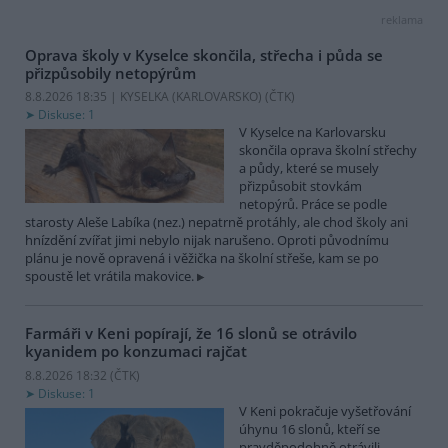
reklama
Oprava školy v Kyselce skončila, střecha i půda se
přizpůsobily netopýrům
8.8.2026 18:35 | KYSELKA (KARLOVARSKO) (
ČTK
)
Diskuse: 1
V Kyselce na Karlovarsku
skončila oprava školní střechy
a půdy, které se musely
přizpůsobit stovkám
netopýrů. Práce se podle
starosty Aleše Labíka (nez.) nepatrně protáhly, ale chod školy ani
hnízdění zvířat jimi nebylo nijak narušeno. Oproti původnímu
plánu je nově opravená i věžička na školní střeše, kam se po
spoustě let vrátila makovice.
Farmáři v Keni popírají, že 16 slonů se otrávilo
kyanidem po konzumaci rajčat
8.8.2026 18:32 (
ČTK
)
Diskuse: 1
V Keni pokračuje vyšetřování
úhynu 16 slonů, kteří se
pravděpodobně otrávili