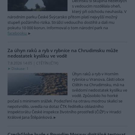
Děčínsku si skupina nezletilých
s vedoucím rozdělala oheň,
který při odchodu neuhasila. V
národním parku České Švýcarsko přitom platí nejvyšší možný
stupeň požárního rizika. Strážci vedoucího dostihli a dali mu
pokutu 10 000 korun. Informoval o tom národní park na
facebooku.
Za úhyn raků a ryb v rybníce na Chrudimsku může
nedostatek kyslíku ve vodě
7.8.2026 14:05 | CTĚTÍN (
ČTK
)
Diskuse: 1
Úhyn raků a ryb v Horním
rybníce u Vranova, části obce
Ctětín na Chrudimsku, má na
svědomí nedostatek kyslíku ve
vodě. Způsobilo ho horké
počasí s minimem srážek. Podezření na otravu modrou skalicí se
nepotvrdilo, uvedla na dotaz ČTK ředitelka oblastního
inspektorátu České inspekce životního prostředí (ČIŽP) v Hradci
Králové Jana Štěpánková.
CzechGlobe bude s Povodím Moravy digitálně testovat