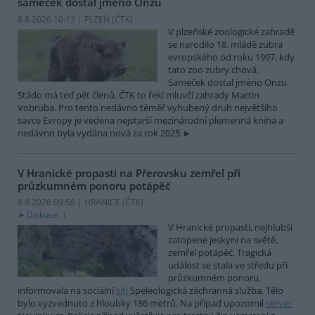
sameček dostal jméno Onzu
8.8.2026 10:13 | PLZEŇ (
ČTK
)
V plzeňské zoologické zahradě
se narodilo 18. mládě zubra
evropského od roku 1997, kdy
tato zoo zubry chová.
Sameček dostal jméno Onzu.
Stádo má teď pět členů. ČTK to řekl mluvčí zahrady Martin
Vobruba. Pro tento nedávno téměř vyhubený druh největšího
savce Evropy je vedena nejstarší mezinárodní plemenná kniha a
nedávno byla vydána nová za rok 2025.
V Hranické propasti na Přerovsku zemřel při
průzkumném ponoru potápěč
8.8.2026 09:58 | HRANICE (
ČTK
)
Diskuse: 1
V Hranické propasti, nejhlubší
zatopené jeskyni na světě,
zemřel potápěč. Tragická
událost se stala ve středu při
průzkumném ponoru,
informovala na sociální
síti
Speleologická záchranná služba. Tělo
bylo vyzvednuto z hloubky 186 metrů. Na případ upozornil
server