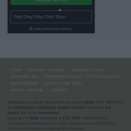
O NÁS
NOVINKY NA WEBU
INZERUJTE U NÁS
PODPOŘTE NÁS
PŘEBÍRÁNÍ OBSAHU
TIŠTĚNÝ EKOLIST
MAPA STRÁNEK
DEJTE O SOBĚ VĚDĚT
ZPRÁVY E-MAILEM
COOKIES
Ekolist.cz
je vydáván občanským sdružením
BEZK
. ISSN 1802-9019.
Za
webhosting
a
publikační systém TOOLKIT
děkujeme
Ecn
studiu
. Navštivte
Ecomonitor
.
Copyright ©
BEZK
. Copyright ©
ČTK
,
TASR
. Všechna práva
vyhrazena. Publikování nebo šíření obsahu je bez předchozího
souhlasu držitele autorských práv zakázáno.