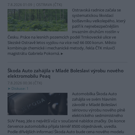
7.8.2026 01:09 | OSTRAVA (
ČTK
)
Ostravská radnice začala se
systematickou likvidací
bolševníku velkolepého, který
patří k nejnebezpečnějším
invazním druhům rostlin v
Česku. Práce na lesních pozemcích podél Trnkovecké ulice ve
Slezské Ostravě letos vyjdou na více než 66 000 korun. Město
kombinuje chemické i mechanické metody, řekla ČTK mluvčí
magistrátu Gabriela Pokorná.
Škoda Auto zahájila v Mladé Boleslavi výrobu nového
elektromobilu Peaq
7.8.2026 00:36 (
ČTK
)
Diskuse: 1
Automobilka Škoda Auto
zahájila ve svém hlavním
závodě v Mladé Boleslavi
sériovou výrobu nového plně
elektrického sedmimístného
SUV Peaq. Jde o největší vůz v současné nabídce značky. Do konce
července automobilka přijala téměř 8500 objednávek, uvedla.
Podle dřívějších informací Škoda Auto bude cena nového modelu