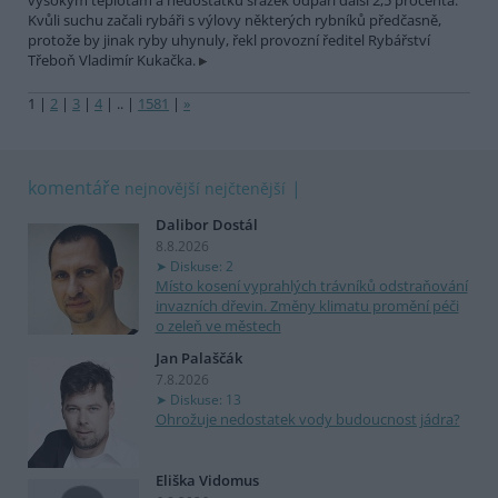
vysokým teplotám a nedostatku srážek odpaří další 2,5 procenta.
Kvůli suchu začali rybáři s výlovy některých rybníků předčasně,
protože by jinak ryby uhynuly, řekl provozní ředitel Rybářství
Třeboň Vladimír Kukačka.
1
|
2
|
3
|
4
|
..
|
1581
|
»
komentáře
nejnovější
nejčtenější
Dalibor Dostál
8.8.2026
Diskuse: 2
Místo kosení vyprahlých trávníků odstraňování
invazních dřevin. Změny klimatu promění péči
o zeleň ve městech
Jan Palaščák
7.8.2026
Diskuse: 13
Ohrožuje nedostatek vody budoucnost jádra?
Eliška Vidomus