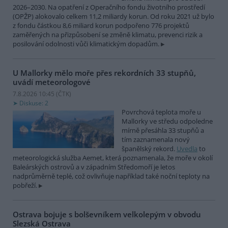
2026–2030. Na opatření z Operačního fondu životního prostředí
(OPŽP) alokovalo celkem 11,2 miliardy korun. Od roku 2021 už bylo
z fondu částkou 8,6 miliard korun podpořeno 776 projektů
zaměřených na přizpůsobení se změně klimatu, prevenci rizik a
posilování odolnosti vůči klimatickým dopadům.
U Mallorky mělo moře přes rekordních 33 stupňů,
uvádí meteorologové
7.8.2026 10:45 (
ČTK
)
Diskuse: 2
Povrchová teplota moře u
Mallorky ve středu odpoledne
mírně přesáhla 33 stupňů a
tím zaznamenala nový
španělský rekord.
Uvedla
to
meteorologická služba Aemet, která poznamenala, že moře v okolí
Baleárských ostrovů a v západním Středomoří je letos
nadprůměrně teplé, což ovlivňuje například také noční teploty na
pobřeží.
Ostrava bojuje s bolševníkem velkolepým v obvodu
Slezská Ostrava