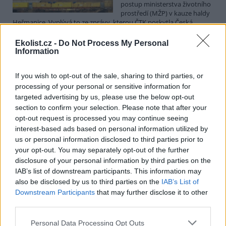
postup ministerstva životního
prostředí (MŽP) v kauze haldy
Heřmanice. Vyplývá to ze zprávy, kterou ČTK poskytla Česká
pirátská strana. Požaduje, aby policie prověřila okolnosti odebrání
případu České inspekci životního prostředí (ČIŽP) a zastavení řízení.
Ekolist.cz -
Do Not Process My Personal
Hoffmannová ČTK sdělila, že trestní oznámení podala proti dosud
Information
přesně nezjištěným osobám působícím na MŽP a ČIŽP, případně
dalším osobám, jejichž účast na popsaném postupu může být
If you wish to opt-out of the sale, sharing to third parties, or
zjištěna prověřováním. Stanovisko MŽP a ČIŽP ČTK shání.
processing of your personal or sensitive information for
targeted advertising by us, please use the below opt-out
Ředitelé odborů i mluvčí se z ČIŽP rozhodli odejít z
section to confirm your selection. Please note that after your
vlastní vůle, řekl Straka
opt-out request is processed you may continue seeing
6.8.2026 15:22 (
ČTK
)
interest-based ads based on personal information utilized by
Diskuse: 1
us or personal information disclosed to third parties prior to
Ředitel odboru vnitřních
your opt-out. You may separately opt-out of the further
služeb Matěj Mrlina, vedoucí
disclosure of your personal information by third parties on the
služebního úřadu Oldřich
IAB’s list of downstream participants. This information may
Jarolím a tisková mluvčí Miriam
Loužecká končí na České
also be disclosed by us to third parties on the
IAB’s List of
inspekci životního prostředí (ČIŽP) z vlastní iniciativy. Na dotaz ČTK
Downstream Participants
that may further disclose it to other
to napsal nový ředitel inspekce Pavel Straka (za Motoristy). O jejich
third parties.
plánovaných odchodech
informovaly
v pondělí Seznam Zprávy.
Podle něj tak končí dva z pěti ředitelů odborů na ČIŽP.
Personal Data Processing Opt Outs