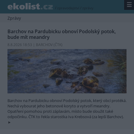
☰
/
zpravodajství
/
zprávy
Zprávy
Barchov na Pardubicku obnoví Podolský potok,
bude mít meandry
8.8.2026 18:53 | BARCHOV (
ČTK
)
Barchov na Pardubicku obnoví Podolský potok, který obcí protéká.
Nechá vybourat jeho betonové koryto a vytvoří meandry.
Opatření pomohou proti záplavám, místo bude sloužit také
odpočinku. ČTK to řekla starostka Iva Krebsová (za lepší Barchov).