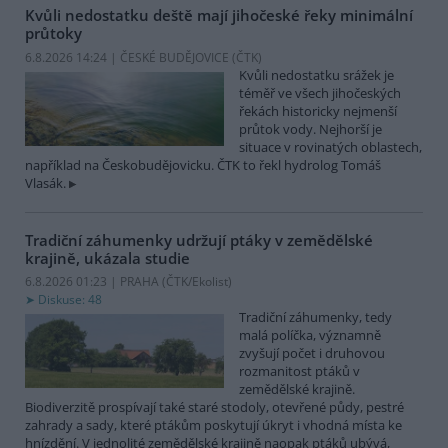
Kvůli nedostatku deště mají jihočeské řeky minimální
průtoky
6.8.2026 14:24 | ČESKÉ BUDĚJOVICE (
ČTK
)
Kvůli nedostatku srážek je
téměř ve všech jihočeských
řekách historicky nejmenší
průtok vody. Nejhorší je
situace v rovinatých oblastech,
například na Českobudějovicku. ČTK to řekl hydrolog Tomáš
Vlasák.
Tradiční záhumenky udržují ptáky v zemědělské
krajině, ukázala studie
6.8.2026 01:23 | PRAHA (
ČTK/Ekolist
)
Diskuse: 48
Tradiční záhumenky, tedy
malá políčka, významně
zvyšují počet i druhovou
rozmanitost ptáků v
zemědělské krajině.
Biodiverzitě prospívají také staré stodoly, otevřené půdy, pestré
zahrady a sady, které ptákům poskytují úkryt i vhodná místa ke
hnízdění. V jednolité zemědělské krajině naopak ptáků ubývá,