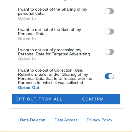
I want to opt-out of the Sharing of my
Veterináři v horku ošetřují více zvířat, ohrožení jsou psi
personal data.
se zploštělým čumákem
Opted In
6.8.2026 15:15 (
ČTK
)
Veterináři v současných
I want to opt-out of the Sale of my
Personal Data.
vedrech ošetřují více zvířat.
Opted In
Mezi nejrizikovější skupiny
podle nich patří plemena psů s
I want to opt-out of processing my
krátkou lebkou a zploštělým
Personal Data for Targeted Advertising.
čumákem, jako jsou například mopsi nebo buldočci, starší jedinci a
Opted In
zvířata se srdečním onemocněním. Jejich majitelé pro ně
vyhledávají veterinární ošetření nejčastěji kvůli přehřátí organismu,
I want to opt-out of Collection, Use,
dehydrataci nebo kolapsu. ČTK to sdělila viceprezidentka Komory
Retention, Sale, and/or Sharing of my
veterinárních lékařů ČR Kateřina Valdhans.
Personal Data that Is Unrelated with the
Purposes for which it was collected.
Opted Out
Do Prahy dorazili jezdci cyklistické štafety, míří na
konferenci o klimatu
OPT OUT FROM ALL
CONFIRM
6.8.2026 15:08 | PRAHA (
ČTK
)
Diskuse: 2
Do Prahy dnes dorazili jezdci
Data Deletion
Data Access
Privacy Policy
mezinárodní cyklistické štafety
COP Bike Ride. Účastníci