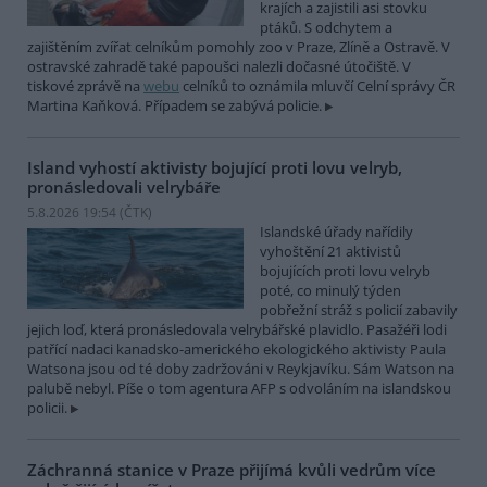
krajích a zajistili asi stovku
ptáků. S odchytem a
zajištěním zvířat celníkům pomohly zoo v Praze, Zlíně a Ostravě. V
ostravské zahradě také papoušci nalezli dočasné útočiště. V
tiskové zprávě na
webu
celníků to oznámila mluvčí Celní správy ČR
Martina Kaňková. Případem se zabývá policie.
Island vyhostí aktivisty bojující proti lovu velryb,
pronásledovali velrybáře
5.8.2026 19:54 (
ČTK
)
Islandské úřady nařídily
vyhoštění 21 aktivistů
bojujících proti lovu velryb
poté, co minulý týden
pobřežní stráž s policií zabavily
jejich loď, která pronásledovala velrybářské plavidlo. Pasažéři lodi
patřící nadaci kanadsko-amerického ekologického aktivisty Paula
Watsona jsou od té doby zadržováni v Reykjavíku. Sám Watson na
palubě nebyl. Píše o tom agentura AFP s odvoláním na islandskou
policii.
Záchranná stanice v Praze přijímá kvůli vedrům více