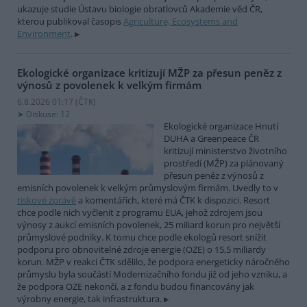
ukazuje studie Ústavu biologie obratlovců Akademie věd ČR,
kterou publikoval časopis
Agriculture, Ecosystems and
Environment
.
Ekologické organizace kritizují MŽP za přesun peněz z
výnosů z povolenek k velkým firmám
6.8.2026 01:17 (
ČTK
)
Diskuse: 12
Ekologické organizace Hnutí
DUHA a Greenpeace ČR
kritizují ministerstvo životního
prostředí (MŽP) za plánovaný
přesun peněz z výnosů z
emisních povolenek k velkým průmyslovým firmám. Uvedly to v
tiskové zprávě
a komentářích, které má ČTK k dispozici. Resort
chce podle nich vyčlenit z programu EUA, jehož zdrojem jsou
výnosy z aukcí emisních povolenek, 25 miliard korun pro největší
průmyslové podniky. K tomu chce podle ekologů resort snížit
podporu pro obnovitelné zdroje energie (OZE) o 15,5 miliardy
korun. MŽP v reakci ČTK sdělilo, že podpora energeticky náročného
průmyslu byla součástí Modernizačního fondu již od jeho vzniku, a
že podpora OZE nekončí, a z fondu budou financovány jak
výrobny energie, tak infrastruktura.