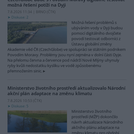
možná řešení potíží na Dyji
7.8.2026 11:34 | BRNO (
ČTK
)
Diskuse: 2
Možná řešení problémů s
ubýváním vody v Dyji budou
pomocí digitálního dvojčete
povodí testovat odborníci z
Ústavu globální změny
Akademie věd ČR (CzechGlobe) ve spolupráci se státním podnikem
Povodím Moravy. Problémy jsou nyní zejména v dolní části Dyje.
Na přelomu června a července pod nádrží Nové Mlýny uhynuly
ryby kvůli nedostatku kyslíku ve vodě způsobenému
přemnožením sinic.
Ministerstvo životního prostředí aktualizovalo Národní
akční plán adaptace na změnu klimatu
7.8.2026 10:53 (
ČTK
)
Diskuse: 5
Ministerstvo životního
prostředí (MŽP) dokončilo
návrh aktualizace Národního
akčního plánu adaptace na
změnu klimatu pro období