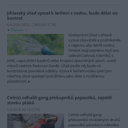
Jihlavský úřad vyzval k šetření s vodou, bude dělat víc
kontrol
6.8.2026 00:51 | JIHLAVA (
ČTK
)
Diskuse: 1
Vodoprávní úřad v Jihlavě
vyzval obyvatele a podnikatele
v regionu, aby šetřili vodou.
Omezit mají zejména mytí aut,
zalévání zahrad, trávníků a
hřišť, napouštění bazénů nebo kropení zpevněných ploch, uvedl
mluvčí radnice Radovan Daněk. Úřad podle něj bude víc
kontrolovat povolené odběry. Výzva k šetření vodou platí pro
všechny obce spadající pod Jihlavu jako obec s rozšířenou
působností.
Celníci odhalili gang překupníků papoušků, zajistili
stovku ptáků
5.8.2026 20:13 (
ČTK
)
Celníci odhalili gang
překupníků chráněných druhů
papoušků působící v několika