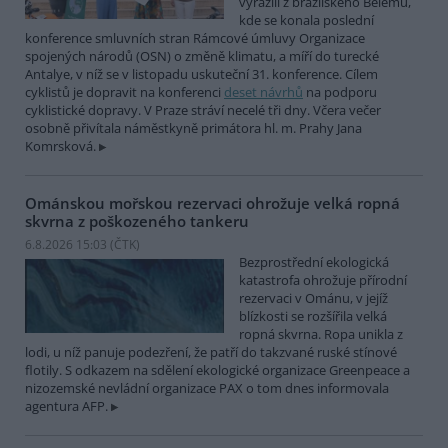
vyrazili z brazilského Belému,
kde se konala poslední
konference smluvních stran Rámcové úmluvy Organizace
spojených národů (OSN) o změně klimatu, a míří do turecké
Antalye, v níž se v listopadu uskuteční 31. konference. Cílem
cyklistů je dopravit na konferenci
deset návrhů
na podporu
cyklistické dopravy. V Praze stráví necelé tři dny. Včera večer
osobně přivítala náměstkyně primátora hl. m. Prahy Jana
Komrsková.
Ománskou mořskou rezervaci ohrožuje velká ropná
skvrna z poškozeného tankeru
6.8.2026 15:03 (
ČTK
)
Bezprostřední ekologická
katastrofa ohrožuje přírodní
rezervaci v Ománu, v jejíž
blízkosti se rozšířila velká
ropná skvrna. Ropa unikla z
lodi, u níž panuje podezření, že patří do takzvané ruské stínové
flotily. S odkazem na sdělení ekologické organizace Greenpeace a
nizozemské nevládní organizace PAX o tom dnes informovala
agentura AFP.