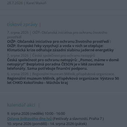
28.7.2026 | Karel Makoň
tiskové zprávy
7. srpna 2026 |
OIŽP- Občanská iniciativa pro ochranu životního
prostředí
OIŽP- Občanská iniciativa pro ochranu životního prostředí :
OIŽP: Evropské řeky vysychají a voda v nich se otepluje:
Klimatická krize odhaluje zásadní slabinu jaderné energetiky
7. srpna 2026 |
Česká společnost pro ochranu netopýrů
Česká společnost pro ochranu netopýrů: „Pomoc, máme v domě
netopýry!“ Bezplatná poradna ČESON je v létě zavalena
telefonáty. Sama potřebuje finanční podporu.
6. srpna 2026 |
Regionální muzeum Mělník, příspěvková organizace
Regionální muzeum Mělník, příspěvková organizace: Výstava 50
let CHKO Kokořínsko - Máchův kraj
kalendář akcí
9. srpna 2026 (neděle) 10:00 - 16:00
Oslava Světového dne lvů
(Festivaly a slavnosti, Praha 7 )
10. srpna 2026 (pondělí) - 14. srpna 2026 (pátek)