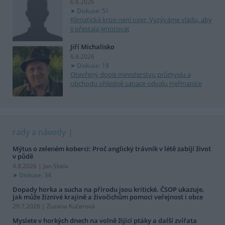
6.8.2026
Diskuse: 51
Klimatická krize není over. Vyzýváme vládu, aby
ji přestala ignorovat
Jiří Michalisko
6.8.2026
Diskuse: 18
Otevřený dopis ministerstvu průmyslu a
obchodu ohledně sanace odvalu Heřmanice
rady a návody
Mýtus o zeleném koberci: Proč anglický trávník v létě zabíjí život
v půdě
4.8.2026 | Jan Skala
Diskuse: 34
Dopady horka a sucha na přírodu jsou kritické. ČSOP ukazuje,
jak může žíznivé krajině a živočichům pomoci veřejnost i obce
29.7.2026 | Zuzana Kučerová
Myslete v horkých dnech na volně žijící ptáky a další zvířata