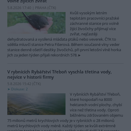
volně žijících zvířat
5.8.2026 17:40 | PRAHA (
ČTK
)
Kvůli vysokým letním
teplotám pracovníci pražské
záchranné stanice pro volně
žijící živočichy přijímají více
zvířat, nejčastěji
dehydratovaná a vysílená mláďata ptáků nebo veverek. ČTK to
sdělila mluvčí stanice Petra Fišerová. Během současné vlny veder
stanice denně ošetří desítky živočichů, při první letošní vlně horka
jich za jeden týden přijali rekordních 578.
V rybnících Rybářství Třeboň vyschla třetina vody,
nejvíce v historii firmy
5.8.2026 15:42 (
ČTK
)
Diskuse: 2
V rybnících Rybářství Třeboň,
které hospodaří na 8000
hektarech vodní plochy, chybí
více než třetina vody. Oproti
běžnému zdržovaném objemu
75 milionů metrů krychlových vody je v rybnících o 28 milionů
metrů krychlových vody méně. Každý týden se kvůli extrémně