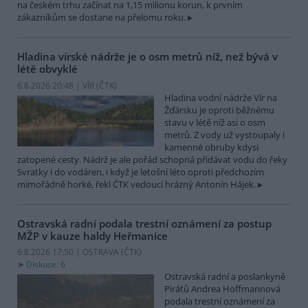
na českém trhu začínat na 1,15 milionu korun, k prvním
zákazníkům se dostane na přelomu roku.
Hladina vírské nádrže je o osm metrů níž, než bývá v
létě obvyklé
6.8.2026 20:48 | VÍR (
ČTK
)
Hladina vodní nádrže Vír na
Žďársku je oproti běžnému
stavu v létě níž asi o osm
metrů. Z vody už vystoupaly i
kamenné obruby kdysi
zatopené cesty. Nádrž je ale pořád schopná přidávat vodu do řeky
Svratky i do vodáren, i když je letošní léto oproti předchozím
mimořádně horké, řekl ČTK vedoucí hrázný Antonín Hájek.
Ostravská radní podala trestní oznámení za postup
MŽP v kauze haldy Heřmanice
6.8.2026 17:50 | OSTRAVA (
ČTK
)
Diskuse: 6
Ostravská radní a poslankyně
Pirátů Andrea Hoffmannová
podala trestní oznámení za