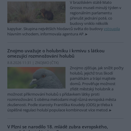
V brazilském státě Mato
Grosso museli minulý týden v
regionálním parlamentu
přerušit jednání poté, co
budovy vniklo několik
kapybar. Skupina největších hlodavců světa do budovy
vstoupila
hlavním vchodem, informovala agentura AP.
Znojmo uvažuje o holubníku i krmivu s látkou
omezující rozmnožování holubů
8.8.2026 11:31 | ZNOJMO (
ČTK
)
Znojmo zjišťuje, jak snížit počty
holubů, jejichž trus škodí
památkám a trápí majitele
domů. Prověřuje možnost
zřídit městský holubník a
možnost přikrmování holubů s přídavkem látky proti
rozmnožování. S oběma metodami mají různá evropská města
zkušenosti. Podle starosty Františka Koudely (ODS) je třeba k
úspěšné regulaci holubí populace kombinovat více metod.
V Plzni se narodilo 18. mládě zubra evropského,