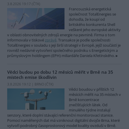
3.8.2026 19:17 (
ČTK
)
Francouzská energetická
společnost TotalEnergies se
dohodla, že koupí od
britského konkurenta Shell
veškeré jeho evropské aktivity
v oblasti obnovitelných zdrojů energie na pevnině. Firma o tom
informovala v tiskové
zprávě
. Transakce je podle společnosti
TotalEnergies v souladu s její širší strategií v Evropě, jejíž součástí je
rovněž nedávné vytvoření společného podniku s Energetickým a
průmyslovým holdingem (EPH) miliardáře Daniela Křetínského.
Vědci budou po dobu 12 měsíců měřit v Brně na 35
místech emise škodlivin
3.8.2026 19:12 | BRNO (
ČTK
)
Vědci boudou v příštích 12
měsících měřit na 35 místech v
Brně koncentrace
znečišťujících látek. Od
minulého týdne instalují
senzory, které doplní stávající referenční monitorovací stanice.
Pomocí naměřených dat má vzniknout digitální dvojče Brna, které
vytvoří podrobný časoprostorový model kvality ovzduší v Brně.