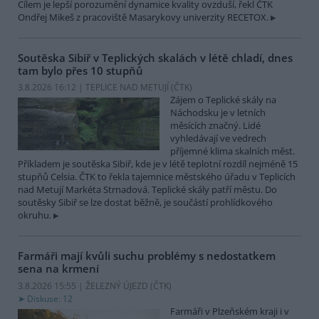
Cílem je lepší porozumění dynamice kvality ovzduší, řekl ČTK
Ondřej Mikeš z pracoviště Masarykovy univerzity RECETOX.
Soutěska Sibiř v Teplických skalách v létě chladí, dnes
tam bylo přes 10 stupňů
3.8.2026 16:12 | TEPLICE NAD METUJÍ (
ČTK
)
Zájem o Teplické skály na
Náchodsku je v letních
měsících značný. Lidé
vyhledávají ve vedrech
příjemné klima skalních měst.
Příkladem je soutěska Sibiř, kde je v létě teplotní rozdíl nejméně 15
stupňů Celsia. ČTK to řekla tajemnice městského úřadu v Teplicích
nad Metují Markéta Strnadová. Teplické skály patří městu. Do
soutěsky Sibiř se lze dostat běžně, je součástí prohlídkového
okruhu.
Farmáři mají kvůli suchu problémy s nedostatkem
sena na krmení
3.8.2026 15:55 | ŽELEZNÝ ÚJEZD (
ČTK
)
Diskuse: 12
Farmáři v Plzeňském kraji i v