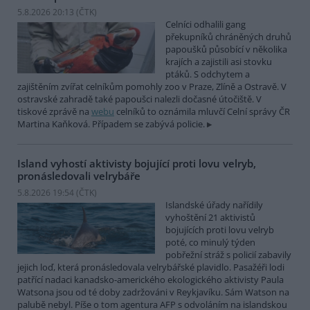
5.8.2026 20:13 (
ČTK
)
Celníci odhalili gang
překupníků chráněných druhů
papoušků působící v několika
krajích a zajistili asi stovku
ptáků. S odchytem a
zajištěním zvířat celníkům pomohly zoo v Praze, Zlíně a Ostravě. V
ostravské zahradě také papoušci nalezli dočasné útočiště. V
tiskové zprávě na
webu
celníků to oznámila mluvčí Celní správy ČR
Martina Kaňková. Případem se zabývá policie.
Island vyhostí aktivisty bojující proti lovu velryb,
pronásledovali velrybáře
5.8.2026 19:54 (
ČTK
)
Islandské úřady nařídily
vyhoštění 21 aktivistů
bojujících proti lovu velryb
poté, co minulý týden
pobřežní stráž s policií zabavily
jejich loď, která pronásledovala velrybářské plavidlo. Pasažéři lodi
patřící nadaci kanadsko-amerického ekologického aktivisty Paula
Watsona jsou od té doby zadržováni v Reykjavíku. Sám Watson na
palubě nebyl. Píše o tom agentura AFP s odvoláním na islandskou