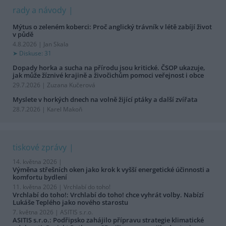
rady a návody
Mýtus o zeleném koberci: Proč anglický trávník v létě zabíjí život
v půdě
4.8.2026 | Jan Skala
Diskuse: 31
Dopady horka a sucha na přírodu jsou kritické. ČSOP ukazuje,
jak může žíznivé krajině a živočichům pomoci veřejnost i obce
29.7.2026 | Zuzana Kučerová
Myslete v horkých dnech na volně žijící ptáky a další zvířata
28.7.2026 | Karel Makoň
tiskové zprávy
14. května 2026 |
Výměna střešních oken jako krok k vyšší energetické účinnosti a
komfortu bydlení
11. května 2026 |
Vrchlabí do toho!
Vrchlabí do toho!: Vrchlabí do toho! chce vyhrát volby. Nabízí
Lukáše Teplého jako nového starostu
7. května 2026 |
ASITIS s.r.o.
ASITIS s.r.o.: Podřipsko zahájilo přípravu strategie klimatické