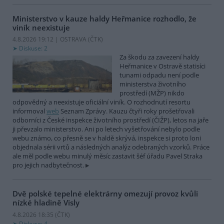
Ministerstvo v kauze haldy Heřmanice rozhodlo, že
viník neexistuje
4.8.2026 19:12 | OSTRAVA (
ČTK
)
Diskuse: 2
Za škodu za zavezení haldy
Heřmanice v Ostravě statisíci
tunami odpadu není podle
ministerstva životního
prostředí (MŽP) nikdo
odpovědný a neexistuje oficiální viník. O rozhodnutí resortu
informoval
web
Seznam Zprávy. Kauzu čtyři roky prošetřovali
odborníci z České inspekce životního prostředí (ČIŽP), letos na jaře
ji převzalo ministerstvo. Ani po letech vyšetřování nebylo podle
webu známo, co přesně se v haldě skrývá, inspekce si proto loni
objednala sérii vrtů a následných analýz odebraných vzorků. Práce
ale měl podle webu minulý měsíc zastavit šéf úřadu Pavel Straka
pro jejich nadbytečnost.
Dvě polské tepelné elektrárny omezují provoz kvůli
nízké hladině Visly
4.8.2026 18:35 (
ČTK
)
Diskuse: 4