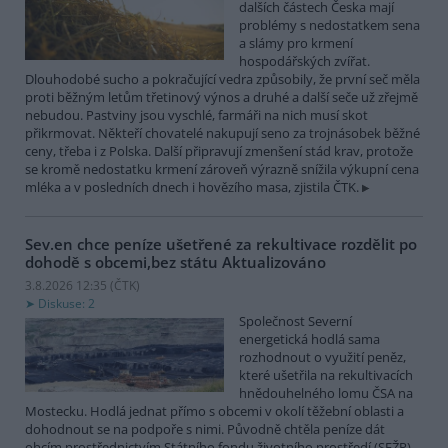
dalších částech Česka mají
problémy s nedostatkem sena
a slámy pro krmení
hospodářských zvířat.
Dlouhodobé sucho a pokračující vedra způsobily, že první seč měla
proti běžným letům třetinový výnos a druhé a další seče už zřejmě
nebudou. Pastviny jsou vyschlé, farmáři na nich musí skot
přikrmovat. Někteří chovatelé nakupují seno za trojnásobek běžné
ceny, třeba i z Polska. Další připravují zmenšení stád krav, protože
se kromě nedostatku krmení zároveň výrazně snížila výkupní cena
mléka a v posledních dnech i hovězího masa, zjistila ČTK.
Sev.en chce peníze ušetřené za rekultivace rozdělit po
dohodě s obcemi,bez státu
Aktualizováno
3.8.2026 12:35 (
ČTK
)
Diskuse: 2
Společnost Severní
energetická hodlá sama
rozhodnout o využití peněz,
které ušetřila na rekultivacích
hnědouhelného lomu ČSA na
Mostecku. Hodlá jednat přímo s obcemi v okolí těžební oblasti a
dohodnout se na podpoře s nimi. Původně chtěla peníze dát
obcím prostřednictvím Státního fondu životního prostředí (SFŽP).