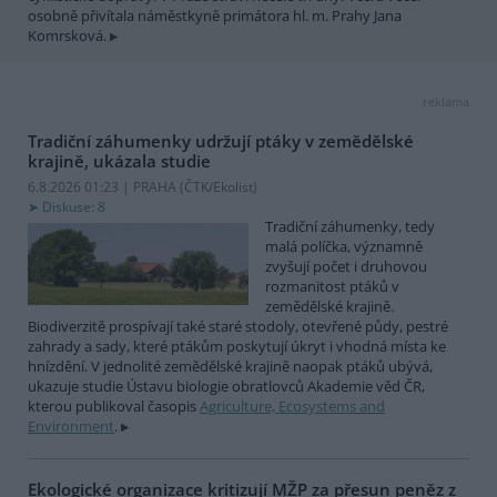
osobně přivítala náměstkyně primátora hl. m. Prahy Jana
Komrsková.
reklama
Tradiční záhumenky udržují ptáky v zemědělské
krajině, ukázala studie
6.8.2026 01:23 | PRAHA (
ČTK/Ekolist
)
Diskuse: 8
Tradiční záhumenky, tedy
malá políčka, významně
zvyšují počet i druhovou
rozmanitost ptáků v
zemědělské krajině.
Biodiverzitě prospívají také staré stodoly, otevřené půdy, pestré
zahrady a sady, které ptákům poskytují úkryt i vhodná místa ke
hnízdění. V jednolité zemědělské krajině naopak ptáků ubývá,
ukazuje studie Ústavu biologie obratlovců Akademie věd ČR,
kterou publikoval časopis
Agriculture, Ecosystems and
Environment
.
Ekologické organizace kritizují MŽP za přesun peněz z