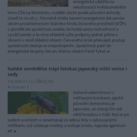
energetická ušetřila na
rekultivacích hnědouhelného
lomu ČSA na Mostecku, rozdělit obcím podle původní dohody.
Uvedl to na síti
X
. Původně chtěla Severní energetická dát peníze
obcím prostřednictvím Státního fondu životního prostředí (SFŽP),
v pondělí ale společnost uvedla, že hodlá sama rozhodnout o
využití peněz a že chce ohledně výše podpory jednat přímo s
obcemi v okolí těžební oblasti. Červeného krok překvapil, postup
společnosti sleduje se znepokojením. Společnost patří do
energetické skupiny Sev.en, kterou vlastní Pavel Tykač.
Italské zemědělce trápí listokaz japonský ničící vinice i
sady
5.8.2026 01:12 | ŘÍM (
ČTK
)
Diskuse: 2
Duhově zelení brouci s
měňavými krovkami, jejichž
původní domovinou je
Japonsko, se stávají čím dál
větší hrozbou v Itálii. Rojí se po
sadech a vinicích a zanechávají za sebou listy s vykousanými
mřížkami, což oslabuje rostliny a snižuje úrodu, napsala agentura
AP.