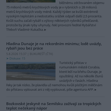
běžnému zdržovaném objemu
75 milionů metrů krychlových vody je v rybnících o 28 milionů
metrů krychlových vody méně. Každý týden se kvůli extrémně
vysokým teplotám a nedostatku srážek odpaří další 2,5 procenta.
Kvůli suchu začali rybáři s výlovy některých rybníků předčasně,
protože by jinak ryby uhynuly, řekl provozní ředitel Rybářství
Třeboň Vladimír Kukačka.
Hladina Dunaje je na rekordním minimu; lodě uvázly,
rybáři jsou bez práce
5.8.2026 15:37 | BUKUREŠŤ (
ČTK
)
Diskuse: 15
Turistický přístav v
rumunském městě Corabia,
které leží na břehu Dunaje, je
opuštěný. Až na několik člunů
uvázlých v řasách. Hladina
řeky je tak nízko, že plavidla už nemohou kvůli písčitým mělčinám
do přístavu vplouvat ani z něj vyplouvat, píše agentura AFP.
Bozkovské jeskyně na Semilsku zažívají za tropických
teplot nečekaný nápor