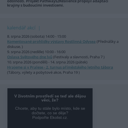
odolnosti. Projekt Pathways2Resilience propojil adaptaci
krajiny s budoucími investicemi.
kalendář akcí
8. srpna 2026 (sobota) 14:00 - 15:00
Komentované prohlídky výstavy Rostlinná Odysea
(Přednášky a
diskuse, )
9. srpna 2026 (neděle) 10:00 - 16:00
Oslava Světového dne lvů
(Festivaly a slavnosti, Praha 7 )
10. srpna 2026 (pondělí) - 14. srpna 2026 (pátek)
Hrajeme si v Pralese - 2. turnus příměstského letního tábora
(Tábory, výlety a pobytové akce, Praha 19 )