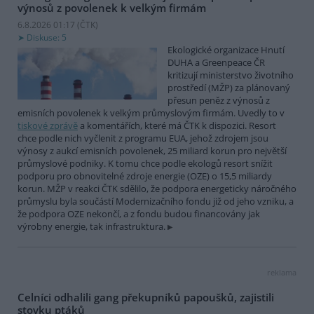
výnosů z povolenek k velkým firmám
6.8.2026 01:17 (
ČTK
)
Diskuse: 5
Ekologické organizace Hnutí
DUHA a Greenpeace ČR
kritizují ministerstvo životního
prostředí (MŽP) za plánovaný
přesun peněz z výnosů z
emisních povolenek k velkým průmyslovým firmám. Uvedly to v
tiskové zprávě
a komentářích, které má ČTK k dispozici. Resort
chce podle nich vyčlenit z programu EUA, jehož zdrojem jsou
výnosy z aukcí emisních povolenek, 25 miliard korun pro největší
průmyslové podniky. K tomu chce podle ekologů resort snížit
podporu pro obnovitelné zdroje energie (OZE) o 15,5 miliardy
korun. MŽP v reakci ČTK sdělilo, že podpora energeticky náročného
průmyslu byla součástí Modernizačního fondu již od jeho vzniku, a
že podpora OZE nekončí, a z fondu budou financovány jak
výrobny energie, tak infrastruktura.
reklama
Celníci odhalili gang překupníků papoušků, zajistili
stovku ptáků