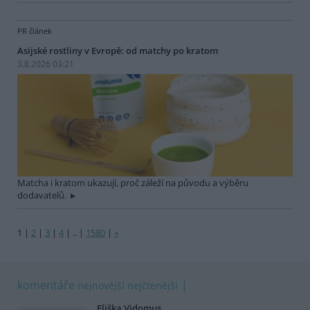
PR článek
Asijské rostliny v Evropě: od matchy po kratom
3.8.2026 03:21
Matcha i kratom ukazují, proč záleží na původu a výběru
dodavatelů.
1
|
2
|
3
|
4
|
..
|
1580
|
»
komentáře
nejnovější
nejčtenější
Eliška Vidomus