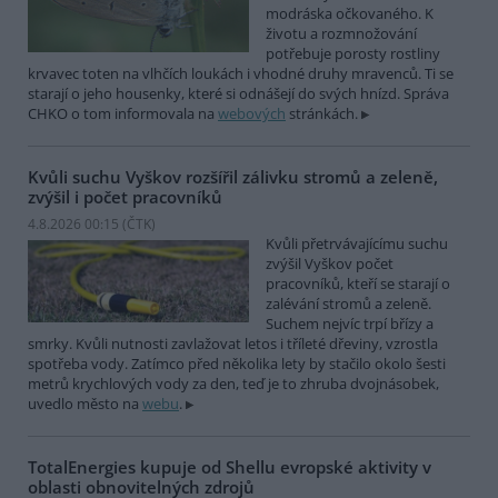
modráska očkovaného. K
životu a rozmnožování
potřebuje porosty rostliny
krvavec toten na vlhčích loukách i vhodné druhy mravenců. Ti se
starají o jeho housenky, které si odnášejí do svých hnízd. Správa
CHKO o tom informovala na
webových
stránkách.
Kvůli suchu Vyškov rozšířil zálivku stromů a zeleně,
zvýšil i počet pracovníků
4.8.2026 00:15 (
ČTK
)
Kvůli přetrvávajícímu suchu
zvýšil Vyškov počet
pracovníků, kteří se starají o
zalévání stromů a zeleně.
Suchem nejvíc trpí břízy a
smrky. Kvůli nutnosti zavlažovat letos i tříleté dřeviny, vzrostla
spotřeba vody. Zatímco před několika lety by stačilo okolo šesti
metrů krychlových vody za den, teď je to zhruba dvojnásobek,
uvedlo město na
webu
.
TotalEnergies kupuje od Shellu evropské aktivity v
oblasti obnovitelných zdrojů