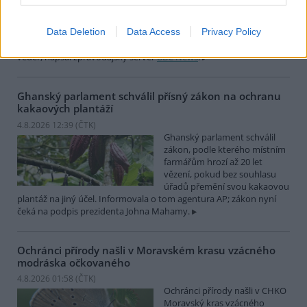
japonském Tokiu uhynuly
pravděpodobně v důsledku
Data Deletion
Data Access
Privacy Policy
horka. Japonsko se toto léto
potýká s vlnami extrémních
veder, napsal zpravodajský server
BBC News
.
Ghanský parlament schválil přísný zákon na ochranu
kakaových plantáží
4.8.2026 12:39 (
ČTK
)
Ghanský parlament schválil
zákon, podle kterého místním
farmářům hrozí až 20 let
vězení, pokud bez souhlasu
úřadů přemění svou kakaovou
plantáž na jiný účel. Informovala o tom agentura AP; zákon nyní
čeká na podpis prezidenta Johna Mahamy.
Ochránci přírody našli v Moravském krasu vzácného
modráska očkovaného
4.8.2026 01:58 (
ČTK
)
Ochránci přírody našli v CHKO
Moravský kras vzácného