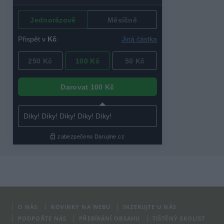
O NÁS
NOVINKY NA WEBU
INZERUJTE U NÁS
PODPOŘTE NÁS
PŘEBÍRÁNÍ OBSAHU
TIŠTĚNÝ EKOLIST