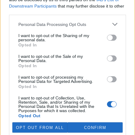
odbahnění malých vodních
Downstream Participants
that may further disclose it to other
nádrží. Žádost o dotace mohou podávat od 7. září do 7. října.
third parties.
Personal Data Processing Opt Outs
Hospodářským zvířatům pomáhají při vedrech remízky
i kamenné stáje
I want to opt-out of the Sharing of my
4.8.2026 12:52 (
ČTK
)
personal data.
Hospodářská zvířata na jihu
Opted In
Čech se při tropických
teplotách ochlazují v
I want to opt-out of the Sale of my
remízkách i kamenných stájích.
Personal Data.
Někteří jihočeští farmáři
Opted In
vypouštějí krávy, ovce či koně na pastviny v noci a v největších
vedrech je nechávají uvnitř chladnějších budov. Kvůli suchu
I want to opt-out of processing my
neroste na loukách tráva a zemědělci musí dobytek přikrmovat
Personal Data for Targeted Advertising.
Opted In
zásobami sena na zimu. Vysychají zdroje vody a rostou náklady na
její dopravu i na elektřinu na ochlazování zvířat, zjistila ČTK.
I want to opt-out of Collection, Use,
Retention, Sale, and/or Sharing of my
Personal Data that Is Unrelated with the
V Japonsku, které bojuje s extrémními vedry, uhynuly
Purposes for which it was collected.
tři lvice, píše BBC News
Opted Out
4.8.2026 12:42 (
ČTK
)
Diskuse: 2
OPT OUT FROM ALL
CONFIRM
Tři lvice v zoologické zahradě v