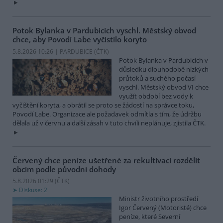
Potok Bylanka v Pardubicích vyschl. Městský obvod
chce, aby Povodí Labe vyčistilo koryto
5.8.2026 10:26 | PARDUBICE (
ČTK
)
Potok Bylanka v Pardubicích v
důsledku dlouhodobě nízkých
průtoků a suchého počasí
vyschl. Městský obvod VI chce
využít období bez vody k
vyčištění koryta, a obrátil se proto se žádostí na správce toku,
Povodí Labe. Organizace ale požadavek odmítla s tím, že údržbu
dělala už v červnu a další zásah v tuto chvíli neplánuje, zjistila ČTK.
Červený chce peníze ušetřené za rekultivaci rozdělit
obcím podle původní dohody
5.8.2026 01:29 (
ČTK
)
Diskuse: 2
Ministr životního prostředí
Igor Červený (Motoristé) chce
peníze, které Severní