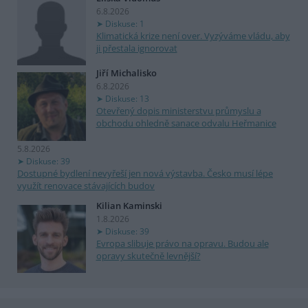
6.8.2026
Diskuse: 1
Klimatická krize není over. Vyzýváme vládu, aby
ji přestala ignorovat
Jiří Michalisko
6.8.2026
Diskuse: 13
Otevřený dopis ministerstvu průmyslu a
obchodu ohledně sanace odvalu Heřmanice
5.8.2026
Diskuse: 39
Dostupné bydlení nevyřeší jen nová výstavba. Česko musí lépe
využít renovace stávajících budov
Kilian Kaminski
1.8.2026
Diskuse: 39
Evropa slibuje právo na opravu. Budou ale
opravy skutečně levnější?