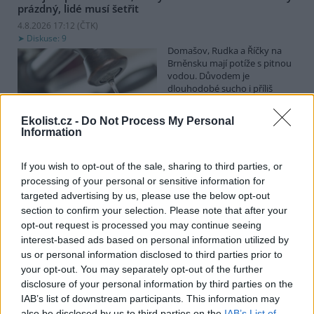
prázdný, lidé musí šetřit
4.8.2026 17:12 (
ČTK
)
Diskuse: 9
Domašov, Rudka a Říčky na
Brněnsku mají potíže s pitnou
vodou. Důvodem je
dlouhodobé sucho i příliš
vysoká spotřeba vody. Ač
Dobrovolný svazek obcí (DSO) Domašovsko, který vodovod
Ekolist.cz -
Do Not Process My Personal
provozuje, před týdnem vyzval k šetření vodou, spotřeba stoupla,
Information
a lidé tak v pondělí vodojem zcela vyčerpali. Na problém dnes
upozornila Česká televize. Předseda DSO Tomáš Pitrocha ČTK řekl,
že voda nyní z kohoutků ve třech obcích teče, ale je třeba opravdu
If you wish to opt-out of the sale, sharing to third parties, or
omezit její nadměrnou spotřebu.
processing of your personal or sensitive information for
targeted advertising by us, please use the below opt-out
section to confirm your selection. Please note that after your
Obce dostanou od ministerstva 300 milionů korun na
opt-out request is processed you may continue seeing
opravu nebo výstavbu vodních nádrží
interest-based ads based on personal information utilized by
4.8.2026 13:09 (
ČTK
)
us or personal information disclosed to third parties prior to
Diskuse: 3
your opt-out. You may separately opt-out of the further
Obce dostanou od
ministerstva zemědělství
disclosure of your personal information by third parties on the
(MZe) 300 milionů korun na
IAB’s list of downstream participants. This information may
opravu, výstavbu nebo
also be disclosed by us to third parties on the
IAB’s List of