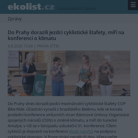
☰
/
zpravodajství
/
zprávy
Zprávy
Do Prahy dorazili jezdci cyklistické štafety, míří na
konferenci o klimatu
6.8.2026 15:08 | PRAHA (
ČTK
)
Do Prahy dnes dorazili jezdci mezinárodní cyklistické štafety COP
Bike Ride. Účastníci vyrazili z brazilského Belému, kde se konala
poslední konference smluvních stran Rámcové úmluvy Organizace
spojených národů (OSN) o změně klimatu, a míří do turecké
Antalye, v níž se v listopadu uskuteční 31. konference. Cílem
cyklistů je dopravit na konferenci
deset návrhů
na podporu
cyklistické dopravy. V Praze stráví necelé tři dny. Včera večer