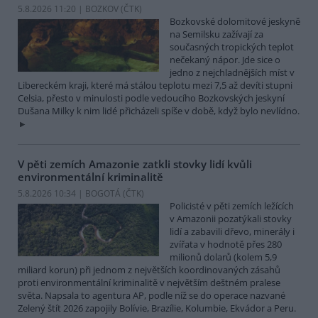
5.8.2026 11:20 | BOZKOV (
ČTK
)
Bozkovské dolomitové jeskyně
na Semilsku zažívají za
současných tropických teplot
nečekaný nápor. Jde sice o
jedno z nejchladnějších míst v
Libereckém kraji, které má stálou teplotu mezi 7,5 až devíti stupni
Celsia, přesto v minulosti podle vedoucího Bozkovských jeskyní
Dušana Milky k nim lidé přicházeli spíše v době, když bylo nevlídno.
V pěti zemích Amazonie zatkli stovky lidí kvůli
environmentální kriminalitě
5.8.2026 10:34 | BOGOTÁ (
ČTK
)
Policisté v pěti zemích ležících
v Amazonii pozatýkali stovky
lidí a zabavili dřevo, minerály i
zvířata v hodnotě přes 280
milionů dolarů (kolem 5,9
miliard korun) při jednom z největších koordinovaných zásahů
proti environmentální kriminalitě v největším deštném pralese
světa. Napsala to agentura AP, podle níž se do operace nazvané
Zelený štít 2026 zapojily Bolívie, Brazílie, Kolumbie, Ekvádor a Peru.