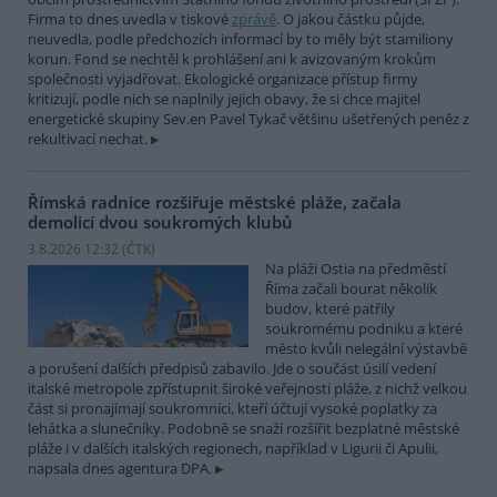
Firma to dnes uvedla v tiskové
zprávě
. O jakou částku půjde,
neuvedla, podle předchozích informací by to měly být stamiliony
korun. Fond se nechtěl k prohlášení ani k avizovaným krokům
společnosti vyjadřovat. Ekologické organizace přístup firmy
kritizují, podle nich se naplnily jejich obavy, že si chce majitel
energetické skupiny Sev.en Pavel Tykač většinu ušetřených peněz z
rekultivací nechat.
Římská radnice rozšiřuje městské pláže, začala
demolicí dvou soukromých klubů
3.8.2026 12:32 (
ČTK
)
Na pláži Ostia na předměstí
Říma začali bourat několik
budov, které patřily
soukromému podniku a které
město kvůli nelegální výstavbě
a porušení dalších předpisů zabavilo. Jde o součást úsilí vedení
italské metropole zpřístupnit široké veřejnosti pláže, z nichž velkou
část si pronajímají soukromníci, kteří účtují vysoké poplatky za
lehátka a slunečníky. Podobně se snaží rozšířit bezplatné městské
pláže i v dalších italských regionech, například v Ligurii či Apulii,
napsala dnes agentura DPA.