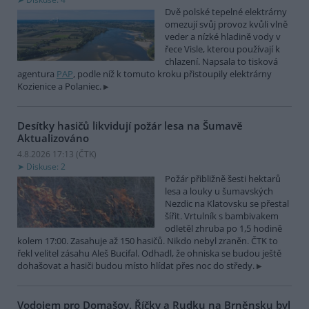
Dvě polské tepelné elektrárny
omezují svůj provoz kvůli vlně
veder a nízké hladině vody v
řece Visle, kterou používají k
chlazení. Napsala to tisková
agentura
PAP
, podle níž k tomuto kroku přistoupily elektrárny
Kozienice a Polaniec.
Desítky hasičů likvidují požár lesa na Šumavě
Aktualizováno
4.8.2026 17:13 (
ČTK
)
Diskuse: 2
Požár přibližně šesti hektarů
lesa a louky u šumavských
Nezdic na Klatovsku se přestal
šířit. Vrtulník s bambivakem
odletěl zhruba po 1,5 hodině
kolem 17:00. Zasahuje až 150 hasičů. Nikdo nebyl zraněn. ČTK to
řekl velitel zásahu Aleš Bucifal. Odhadl, že ohniska se budou ještě
dohašovat a hasiči budou místo hlídat přes noc do středy.
Vodojem pro Domašov, Říčky a Rudku na Brněnsku byl