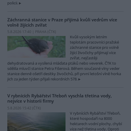
policii.
Záchranná stanice v Praze přijímá kvůli vedrům více
volně žijících zvířat
5.8.2026 17:40 | PRAHA (
ČTK
)
Kvůli vysokým letním
teplotám pracovníci pražské
záchranné stanice pro volně
žijící živočichy přijímají více
zvířat, nejčastěji
dehydratovaná a vysílená mláďata ptáků nebo veverek. ČTK to
sdělila mluvčí stanice Petra Fišerová. Během současné vlny veder
stanice denně ošetří desítky živočichů, při první letošní vlně horka
jich za jeden týden přijali rekordních 578.
V rybnících Rybářství Třeboň vyschla třetina vody,
nejvíce v historii firmy
5.8.2026 15:42 (
ČTK
)
V rybnících Rybářství Třeboň,
které hospodaří na 8000
hektarech vodní plochy, chybí
více než třetina vody. Oproti