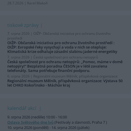
28.7.2026 | Karel Makoň
tiskové zprávy
7. srpna 2026 |
OIŽP- Občanská iniciativa pro ochranu životního
prostředí
OIŽP- Občanská iniciativa pro ochranu životního prostředí :
OIŽP: Evropské řeky vysychají a voda v nich se otepluje:
Klimatická krize odhaluje zásadní slabinu jaderné energetiky
7. srpna 2026 |
Česká společnost pro ochranu netopýrů
Česká společnost pro ochranu netopýrů: „Pomoc, máme v domě
netopýry!“ Bezplatná poradna ČESON je v létě zavalena
telefonáty. Sama potřebuje finanční podporu.
6. srpna 2026 |
Regionální muzeum Mělník, příspěvková organizace
Regionální muzeum Mělník, příspěvková organizace: Výstava 50
let CHKO Kokořínsko - Máchův kraj
kalendář akcí
9. srpna 2026 (neděle) 10:00 - 16:00
Oslava Světového dne lvů
(Festivaly a slavnosti, Praha 7 )
10. srpna 2026 (pondělí) - 14. srpna 2026 (pátek)