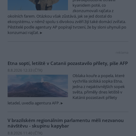
kyanidem poté, co
zkonzumovali rajčata z
okolních farem. Otázkou však zůstává, jak se jed dostal do
ekosystému, v němž spolu s divokou zvěří žijí také domácí zvířata.
Pěstitelé podle agentury AP popírají tvrzení, že by sloni uhynuli po
konzumaci rajčat.
reklama
Etna soptí, letiště v Catanii pozastavilo přílety, píše AFP
8.8.2026 12:33 (
ČTK
)
Oblaka kouře a popela, které
vychrlila sicilská sopka Etna,
jedna z nejaktivnějších sopek
světa, přiměly dnes letiště v
Katánii pozastavit přílety
letadel, uvedla agentura AFP.
V brazilském regionálním parlamentu měli nezvanou
návštěvu - skupinu kapybar
8.8.2026 11:40 (
ČTK
)