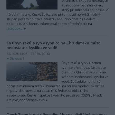
Děčínsku si skupina nezletilých
s vedoucím rozdělala oheň,
který při odchodu neuhasila. V
národním parku České Švýcarsko přitom platí nejvyšší možný
stupeň požárního rizika. Strážci vedoucího dostihli a dali mu
pokutu 10 000 korun. Informoval o tom národní park na
facebooku.
Za úhyn raků a ryb v rybníce na Chrudimsku může
nedostatek kyslíku ve vodě
7.8.2026 14:05 | CTĚTÍN (
ČTK
)
Diskuse: 1
Úhyn raků a ryb v Horním
rybníce u Vranova, části obce
Ctětín na Chrudimsku, má na
svědomí nedostatek kyslíku ve
vodě. Způsobilo ho horké
počasí s minimem srážek. Podezření na otravu modrou skalicí se
nepotvrdilo, uvedla na dotaz ČTK ředitelka oblastního
inspektorátu České inspekce životního prostředí (ČIŽP) v Hradci
Králové Jana Štěpánková.
CzechGlobe bude s Povodím Moravy digitálně testovat