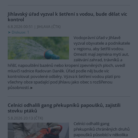
Jihlavský úřad vyzval k šetření s vodou, bude dělat víc
kontrol
6.8.2026 00:51 | JIHLAVA (
ČTK
)
Diskuse: 1
Vodoprávní úřad v Jihlavě
vyzval obyvatele a podnikatele
v regionu, aby šetřili vodou.
Omezit mají zejména mytí aut,
zalévání zahrad, trávníků a
hřišť, napouštění bazénů nebo kropení zpevněných ploch, uvedl
mluvčí radnice Radovan Daněk. Úřad podle něj bude víc
kontrolovat povolené odběry. Výzva k šetření vodou platí pro
všechny obce spadající pod Jihlavu jako obec s rozšířenou
působností.
Celníci odhalili gang překupníků papoušků, zajistili
stovku ptáků
5.8.2026 20:13 (
ČTK
)
Celníci odhalili gang
překupníků chráněných druhů
papoušků působící v několika