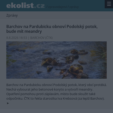
☰
/
zpravodajství
/
zprávy
Zprávy
Barchov na Pardubicku obnoví Podolský potok,
bude mít meandry
8.8.2026 18:53 | BARCHOV (
ČTK
)
Barchov na Pardubicku obnoví Podolský potok, který obcí protéká.
Nechá vybourat jeho betonové koryto a vytvoří meandry.
Opatření pomohou proti záplavám, místo bude sloužit také
odpočinku. ČTK to řekla starostka Iva Krebsová (za lepší Barchov).