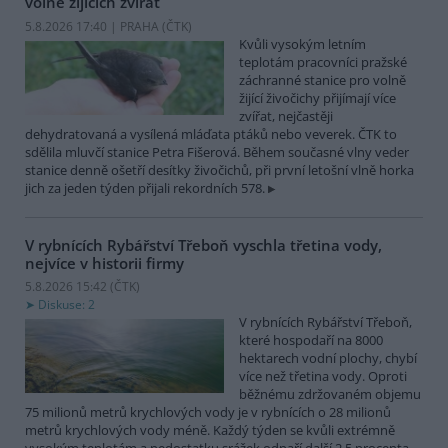
volně žijících zvířat
5.8.2026 17:40 | PRAHA (
ČTK
)
Kvůli vysokým letním
teplotám pracovníci pražské
záchranné stanice pro volně
žijící živočichy přijímají více
zvířat, nejčastěji
dehydratovaná a vysílená mláďata ptáků nebo veverek. ČTK to
sdělila mluvčí stanice Petra Fišerová. Během současné vlny veder
stanice denně ošetří desítky živočichů, při první letošní vlně horka
jich za jeden týden přijali rekordních 578.
V rybnících Rybářství Třeboň vyschla třetina vody,
nejvíce v historii firmy
5.8.2026 15:42 (
ČTK
)
Diskuse: 2
V rybnících Rybářství Třeboň,
které hospodaří na 8000
hektarech vodní plochy, chybí
více než třetina vody. Oproti
běžnému zdržovaném objemu
75 milionů metrů krychlových vody je v rybnících o 28 milionů
metrů krychlových vody méně. Každý týden se kvůli extrémně