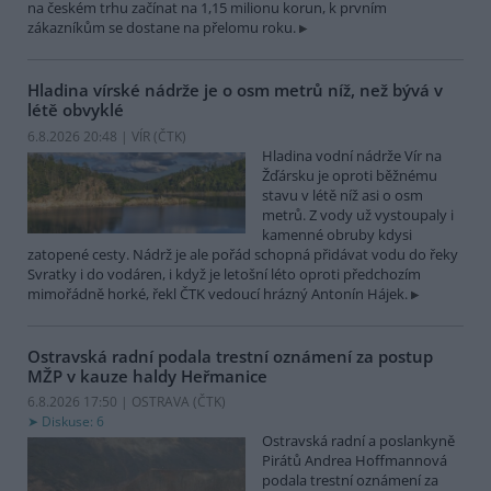
na českém trhu začínat na 1,15 milionu korun, k prvním
zákazníkům se dostane na přelomu roku.
Hladina vírské nádrže je o osm metrů níž, než bývá v
létě obvyklé
6.8.2026 20:48 | VÍR (
ČTK
)
Hladina vodní nádrže Vír na
Žďársku je oproti běžnému
stavu v létě níž asi o osm
metrů. Z vody už vystoupaly i
kamenné obruby kdysi
zatopené cesty. Nádrž je ale pořád schopná přidávat vodu do řeky
Svratky i do vodáren, i když je letošní léto oproti předchozím
mimořádně horké, řekl ČTK vedoucí hrázný Antonín Hájek.
Ostravská radní podala trestní oznámení za postup
MŽP v kauze haldy Heřmanice
6.8.2026 17:50 | OSTRAVA (
ČTK
)
Diskuse: 6
Ostravská radní a poslankyně
Pirátů Andrea Hoffmannová
podala trestní oznámení za