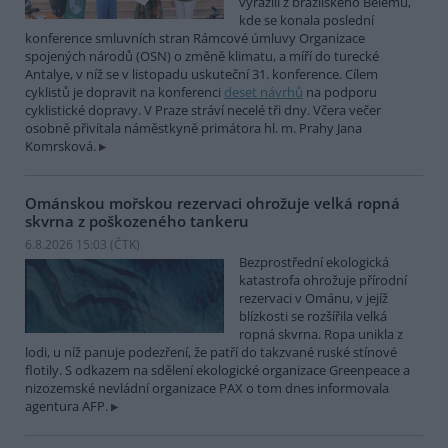
vyrazili z brazilského Belému,
kde se konala poslední
konference smluvních stran Rámcové úmluvy Organizace
spojených národů (OSN) o změně klimatu, a míří do turecké
Antalye, v níž se v listopadu uskuteční 31. konference. Cílem
cyklistů je dopravit na konferenci
deset návrhů
na podporu
cyklistické dopravy. V Praze stráví necelé tři dny. Včera večer
osobně přivítala náměstkyně primátora hl. m. Prahy Jana
Komrsková.
Ománskou mořskou rezervaci ohrožuje velká ropná
skvrna z poškozeného tankeru
6.8.2026 15:03 (
ČTK
)
Bezprostřední ekologická
katastrofa ohrožuje přírodní
rezervaci v Ománu, v jejíž
blízkosti se rozšířila velká
ropná skvrna. Ropa unikla z
lodi, u níž panuje podezření, že patří do takzvané ruské stínové
flotily. S odkazem na sdělení ekologické organizace Greenpeace a
nizozemské nevládní organizace PAX o tom dnes informovala
agentura AFP.