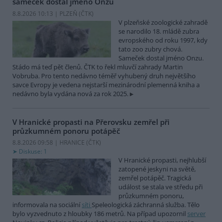
sameček dostal jméno Onzu
8.8.2026 10:13 | PLZEŇ (
ČTK
)
V plzeňské zoologické zahradě
se narodilo 18. mládě zubra
evropského od roku 1997, kdy
tato zoo zubry chová.
Sameček dostal jméno Onzu.
Stádo má teď pět členů. ČTK to řekl mluvčí zahrady Martin
Vobruba. Pro tento nedávno téměř vyhubený druh největšího
savce Evropy je vedena nejstarší mezinárodní plemenná kniha a
nedávno byla vydána nová za rok 2025.
V Hranické propasti na Přerovsku zemřel při
průzkumném ponoru potápěč
8.8.2026 09:58 | HRANICE (
ČTK
)
Diskuse: 1
V Hranické propasti, nejhlubší
zatopené jeskyni na světě,
zemřel potápěč. Tragická
událost se stala ve středu při
průzkumném ponoru,
informovala na sociální
síti
Speleologická záchranná služba. Tělo
bylo vyzvednuto z hloubky 186 metrů. Na případ upozornil
server