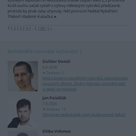
vysokým teplotám a nedostatku srážek odpaří další 2,5 procenta.
Kvůli suchu začali rybáři s výlovy některých rybníků předčasně,
protože by jinak ryby uhynuly, řekl provozní ředitel Rybářství
Třeboň Vladimír Kukačka.
1
|
2
|
3
|
4
|
..
|
1581
|
»
komentáře
nejnovější
nejčtenější
Dalibor Dostál
8.8.2026
Diskuse: 2
Místo kosení vyprahlých trávníků odstraňování
invazních dřevin. Změny klimatu promění péči
o zeleň ve městech
Jan Palaščák
7.8.2026
Diskuse: 13
Ohrožuje nedostatek vody budoucnost jádra?
Eliška Vidomus