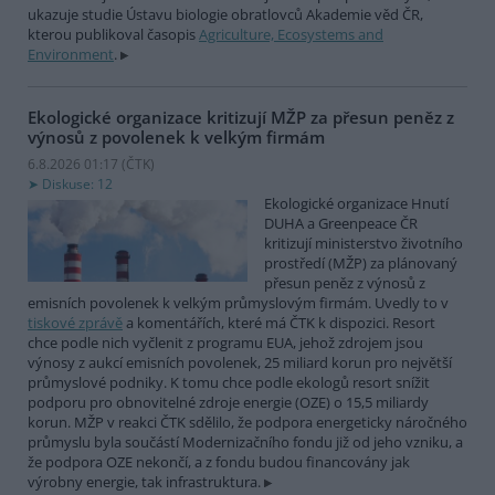
ukazuje studie Ústavu biologie obratlovců Akademie věd ČR,
kterou publikoval časopis
Agriculture, Ecosystems and
Environment
.
Ekologické organizace kritizují MŽP za přesun peněz z
výnosů z povolenek k velkým firmám
6.8.2026 01:17 (
ČTK
)
Diskuse: 12
Ekologické organizace Hnutí
DUHA a Greenpeace ČR
kritizují ministerstvo životního
prostředí (MŽP) za plánovaný
přesun peněz z výnosů z
emisních povolenek k velkým průmyslovým firmám. Uvedly to v
tiskové zprávě
a komentářích, které má ČTK k dispozici. Resort
chce podle nich vyčlenit z programu EUA, jehož zdrojem jsou
výnosy z aukcí emisních povolenek, 25 miliard korun pro největší
průmyslové podniky. K tomu chce podle ekologů resort snížit
podporu pro obnovitelné zdroje energie (OZE) o 15,5 miliardy
korun. MŽP v reakci ČTK sdělilo, že podpora energeticky náročného
průmyslu byla součástí Modernizačního fondu již od jeho vzniku, a
že podpora OZE nekončí, a z fondu budou financovány jak
výrobny energie, tak infrastruktura.