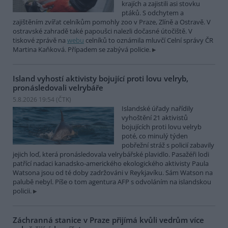
krajích a zajistili asi stovku
ptáků. S odchytem a
zajištěním zvířat celníkům pomohly zoo v Praze, Zlíně a Ostravě. V
ostravské zahradě také papoušci nalezli dočasné útočiště. V
tiskové zprávě na
webu
celníků to oznámila mluvčí Celní správy ČR
Martina Kaňková. Případem se zabývá policie.
Island vyhostí aktivisty bojující proti lovu velryb,
pronásledovali velrybáře
5.8.2026 19:54 (
ČTK
)
Islandské úřady nařídily
vyhoštění 21 aktivistů
bojujících proti lovu velryb
poté, co minulý týden
pobřežní stráž s policií zabavily
jejich loď, která pronásledovala velrybářské plavidlo. Pasažéři lodi
patřící nadaci kanadsko-amerického ekologického aktivisty Paula
Watsona jsou od té doby zadržováni v Reykjavíku. Sám Watson na
palubě nebyl. Píše o tom agentura AFP s odvoláním na islandskou
policii.
Záchranná stanice v Praze přijímá kvůli vedrům více