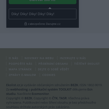
O NÁS
NOVINKY NA WEBU
INZERUJTE U NÁS
PODPOŘTE NÁS
PŘEBÍRÁNÍ OBSAHU
TIŠTĚNÝ EKOLIST
MAPA STRÁNEK
DEJTE O SOBĚ VĚDĚT
ZPRÁVY E-MAILEM
COOKIES
Ekolist.cz
je vydáván občanským sdružením
BEZK
. ISSN 1802-9019.
Za
webhosting
a
publikační systém TOOLKIT
děkujeme
Ecn
studiu
. Navštivte
Ecomonitor
.
Copyright ©
BEZK
. Copyright ©
ČTK
,
TASR
. Všechna práva
vyhrazena. Publikování nebo šíření obsahu je bez předchozího
souhlasu držitele autorských práv zakázáno.