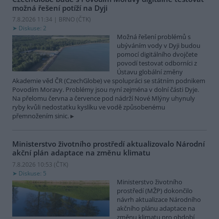
možná řešení potíží na Dyji
7.8.2026 11:34 | BRNO (
ČTK
)
Diskuse: 2
Možná řešení problémů s
ubýváním vody v Dyji budou
pomocí digitálního dvojčete
povodí testovat odborníci z
Ústavu globální změny
Akademie věd ČR (CzechGlobe) ve spolupráci se státním podnikem
Povodím Moravy. Problémy jsou nyní zejména v dolní části Dyje.
Na přelomu června a července pod nádrží Nové Mlýny uhynuly
ryby kvůli nedostatku kyslíku ve vodě způsobenému
přemnožením sinic.
Ministerstvo životního prostředí aktualizovalo Národní
akční plán adaptace na změnu klimatu
7.8.2026 10:53 (
ČTK
)
Diskuse: 5
Ministerstvo životního
prostředí (MŽP) dokončilo
návrh aktualizace Národního
akčního plánu adaptace na
změnu klimatu pro období