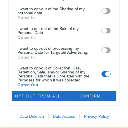
I want to opt-out of the Sharing of my
Veterináři v horku ošetřují více zvířat, ohrožení jsou psi
personal data.
se zploštělým čumákem
Opted In
6.8.2026 15:15 (
ČTK
)
Veterináři v současných
I want to opt-out of the Sale of my
Personal Data.
vedrech ošetřují více zvířat.
Opted In
Mezi nejrizikovější skupiny
podle nich patří plemena psů s
I want to opt-out of processing my
krátkou lebkou a zploštělým
Personal Data for Targeted Advertising.
čumákem, jako jsou například mopsi nebo buldočci, starší jedinci a
Opted In
zvířata se srdečním onemocněním. Jejich majitelé pro ně
vyhledávají veterinární ošetření nejčastěji kvůli přehřátí organismu,
I want to opt-out of Collection, Use,
dehydrataci nebo kolapsu. ČTK to sdělila viceprezidentka Komory
Retention, Sale, and/or Sharing of my
veterinárních lékařů ČR Kateřina Valdhans.
Personal Data that Is Unrelated with the
Purposes for which it was collected.
Opted Out
Do Prahy dorazili jezdci cyklistické štafety, míří na
konferenci o klimatu
OPT OUT FROM ALL
CONFIRM
6.8.2026 15:08 | PRAHA (
ČTK
)
Diskuse: 2
Do Prahy dnes dorazili jezdci
Data Deletion
Data Access
Privacy Policy
mezinárodní cyklistické štafety
COP Bike Ride. Účastníci