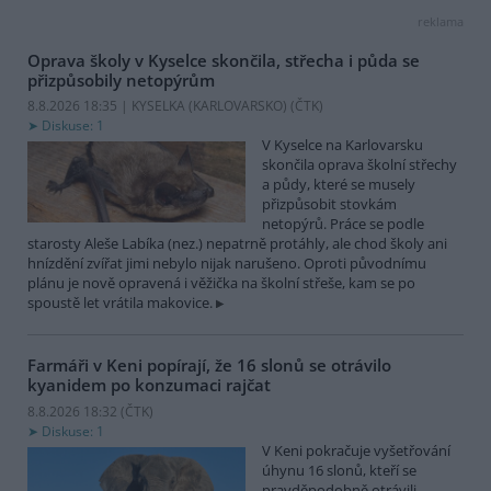
reklama
Oprava školy v Kyselce skončila, střecha i půda se
přizpůsobily netopýrům
8.8.2026 18:35 | KYSELKA (KARLOVARSKO) (
ČTK
)
Diskuse: 1
V Kyselce na Karlovarsku
skončila oprava školní střechy
a půdy, které se musely
přizpůsobit stovkám
netopýrů. Práce se podle
starosty Aleše Labíka (nez.) nepatrně protáhly, ale chod školy ani
hnízdění zvířat jimi nebylo nijak narušeno. Oproti původnímu
plánu je nově opravená i věžička na školní střeše, kam se po
spoustě let vrátila makovice.
Farmáři v Keni popírají, že 16 slonů se otrávilo
kyanidem po konzumaci rajčat
8.8.2026 18:32 (
ČTK
)
Diskuse: 1
V Keni pokračuje vyšetřování
úhynu 16 slonů, kteří se
pravděpodobně otrávili