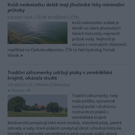
Kvůli nedostatku deště mají jihočeské řeky minimální
průtoky
6.8.2026 14:24 | ČESKÉ BUDĚJOVICE (
ČTK
)
Kvůli nedostatku srážek je
téměř ve všech jihočeských
řekách historicky nejmenší
průtok vody. Nejhorší je
situace v rovinatých oblastech,
například na Českobudějovicku. ČTK to řekl hydrolog Tomáš
Vlasák.
Tradiční záhumenky udržují ptáky v zemědělské
krajině, ukázala studie
6.8.2026 01:23 | PRAHA (
ČTK/Ekolist
)
Diskuse: 48
Tradiční záhumenky, tedy
malá políčka, významně
zvyšují počet i druhovou
rozmanitost ptáků v
zemědělské krajině.
Biodiverzitě prospívají také staré stodoly, otevřené půdy, pestré
zahrady a sady, které ptákům poskytují úkryt i vhodná místa ke
hnízdění. V jednolité zemědělské krajině naopak ptáků ubývá,