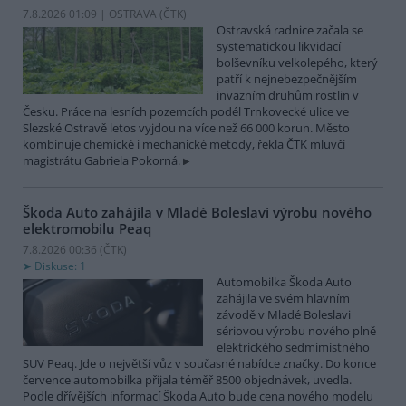
7.8.2026 01:09 | OSTRAVA (
ČTK
)
Ostravská radnice začala se
systematickou likvidací
bolševníku velkolepého, který
patří k nejnebezpečnějším
invazním druhům rostlin v
Česku. Práce na lesních pozemcích podél Trnkovecké ulice ve
Slezské Ostravě letos vyjdou na více než 66 000 korun. Město
kombinuje chemické i mechanické metody, řekla ČTK mluvčí
magistrátu Gabriela Pokorná.
Škoda Auto zahájila v Mladé Boleslavi výrobu nového
elektromobilu Peaq
7.8.2026 00:36 (
ČTK
)
Diskuse: 1
Automobilka Škoda Auto
zahájila ve svém hlavním
závodě v Mladé Boleslavi
sériovou výrobu nového plně
elektrického sedmimístného
SUV Peaq. Jde o největší vůz v současné nabídce značky. Do konce
července automobilka přijala téměř 8500 objednávek, uvedla.
Podle dřívějších informací Škoda Auto bude cena nového modelu