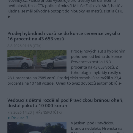
Novinky.cz. Policie případ vyšetřuje pro trestný čin usmrcení z
nedbalosti, řekla ČTK policejní mluvčí Miluše Zajícová. Muž, hasič z
Kladna, se měl původně potopit do hloubky 40 metrů, zjistila ČTK.
Prodej hybridních vozů se do konce července zvýšil o
16 procent na 43 653 vozů
8.8.2026 01:18 (
ČTK
)
Prodej nových aut s hybridním
pohonem od ledna do konce
července vzrostl o 16,3
procenta na 43 653 vozů. Z
toho plug-in hybridy rostly o
28,1 procenta na 7585 vozů. Prodej elektromobilů se zvýšil o 27,4
procenta na 10 168 vozidel. Uvedl to Svaz dovozců automobilů.
Vedoucí s dětmi rozdělal pod Pravčickou bránou oheň,
dostal pokutu 10 000 korun
7.8.2026 14:20 | HŘENSKO (
ČTK
)
Diskuse: 3
V jeskyni pod Pravčickou
bránou nedaleko Hřenska na