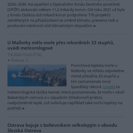
2026–2030. Na opatření z Operačního fondu životního prostředí
(OPŽP) alokovalo celkem 11,2 miliardy korun. Od roku 2021 už bylo
z fondu částkou 8,6 miliard korun podpořeno 776 projektů
zaměřených na přizpůsobení se změně klimatu, prevenci rizik a
posilování odolnosti vůči klimatickým dopadům.
U Mallorky mělo moře přes rekordních 33 stupňů,
uvádí meteorologové
7.8.2026 10:45 (
ČTK
)
Diskuse: 2
Povrchová teplota moře u
Mallorky ve středu odpoledne
mírně přesáhla 33 stupňů a
tím zaznamenala nový
španělský rekord.
Uvedla
to
meteorologická služba Aemet, která poznamenala, že moře v okolí
Baleárských ostrovů a v západním Středomoří je letos
nadprůměrně teplé, což ovlivňuje například také noční teploty na
pobřeží.
Ostrava bojuje s bolševníkem velkolepým v obvodu
Slezská Ostrava