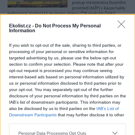
postup ministerstva životního
prostředí (MŽP) v kauze haldy
Heřmanice. Vyplývá to ze zprávy, kterou ČTK poskytla Česká
pirátská strana. Požaduje, aby policie prověřila okolnosti odebrání
případu České inspekci životního prostředí (ČIŽP) a zastavení řízení.
Ekolist.cz -
Do Not Process My Personal
Hoffmannová ČTK sdělila, že trestní oznámení podala proti dosud
Information
přesně nezjištěným osobám působícím na MŽP a ČIŽP, případně
dalším osobám, jejichž účast na popsaném postupu může být
If you wish to opt-out of the sale, sharing to third parties, or
zjištěna prověřováním. Stanovisko MŽP a ČIŽP ČTK shání.
processing of your personal or sensitive information for
targeted advertising by us, please use the below opt-out
Ředitelé odborů i mluvčí se z ČIŽP rozhodli odejít z
section to confirm your selection. Please note that after your
vlastní vůle, řekl Straka
opt-out request is processed you may continue seeing
6.8.2026 15:22 (
ČTK
)
interest-based ads based on personal information utilized by
Diskuse: 1
us or personal information disclosed to third parties prior to
Ředitel odboru vnitřních
your opt-out. You may separately opt-out of the further
služeb Matěj Mrlina, vedoucí
disclosure of your personal information by third parties on the
služebního úřadu Oldřich
IAB’s list of downstream participants. This information may
Jarolím a tisková mluvčí Miriam
Loužecká končí na České
also be disclosed by us to third parties on the
IAB’s List of
inspekci životního prostředí (ČIŽP) z vlastní iniciativy. Na dotaz ČTK
Downstream Participants
that may further disclose it to other
to napsal nový ředitel inspekce Pavel Straka (za Motoristy). O jejich
third parties.
plánovaných odchodech
informovaly
v pondělí Seznam Zprávy.
Podle něj tak končí dva z pěti ředitelů odborů na ČIŽP.
Personal Data Processing Opt Outs