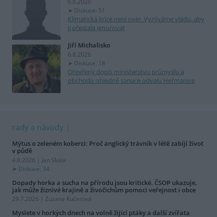
6.8.2026
Diskuse: 51
Klimatická krize není over. Vyzýváme vládu, aby
ji přestala ignorovat
Jiří Michalisko
6.8.2026
Diskuse: 18
Otevřený dopis ministerstvu průmyslu a
obchodu ohledně sanace odvalu Heřmanice
rady a návody
Mýtus o zeleném koberci: Proč anglický trávník v létě zabíjí život
v půdě
4.8.2026 | Jan Skala
Diskuse: 34
Dopady horka a sucha na přírodu jsou kritické. ČSOP ukazuje,
jak může žíznivé krajině a živočichům pomoci veřejnost i obce
29.7.2026 | Zuzana Kučerová
Myslete v horkých dnech na volně žijící ptáky a další zvířata