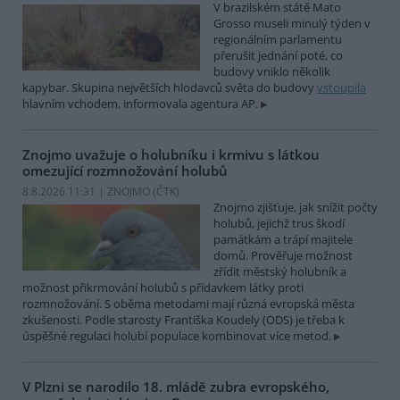
V brazilském státě Mato
Grosso museli minulý týden v
regionálním parlamentu
přerušit jednání poté, co
budovy vniklo několik
kapybar. Skupina největších hlodavců světa do budovy
vstoupila
hlavním vchodem, informovala agentura AP.
Znojmo uvažuje o holubníku i krmivu s látkou
omezující rozmnožování holubů
8.8.2026 11:31 | ZNOJMO (
ČTK
)
Znojmo zjišťuje, jak snížit počty
holubů, jejichž trus škodí
památkám a trápí majitele
domů. Prověřuje možnost
zřídit městský holubník a
možnost přikrmování holubů s přídavkem látky proti
rozmnožování. S oběma metodami mají různá evropská města
zkušenosti. Podle starosty Františka Koudely (ODS) je třeba k
úspěšné regulaci holubí populace kombinovat více metod.
V Plzni se narodilo 18. mládě zubra evropského,