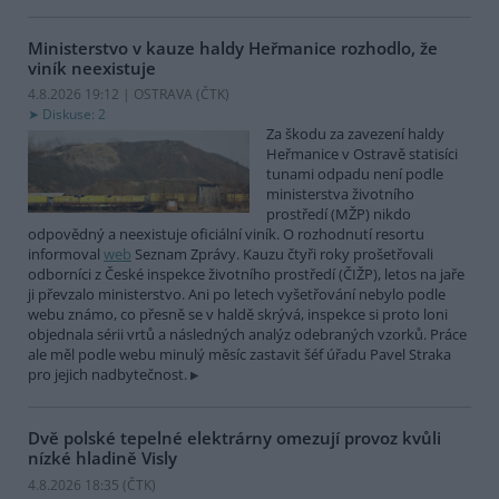
Ministerstvo v kauze haldy Heřmanice rozhodlo, že
viník neexistuje
4.8.2026 19:12 | OSTRAVA (
ČTK
)
Diskuse: 2
Za škodu za zavezení haldy
Heřmanice v Ostravě statisíci
tunami odpadu není podle
ministerstva životního
prostředí (MŽP) nikdo
odpovědný a neexistuje oficiální viník. O rozhodnutí resortu
informoval
web
Seznam Zprávy. Kauzu čtyři roky prošetřovali
odborníci z České inspekce životního prostředí (ČIŽP), letos na jaře
ji převzalo ministerstvo. Ani po letech vyšetřování nebylo podle
webu známo, co přesně se v haldě skrývá, inspekce si proto loni
objednala sérii vrtů a následných analýz odebraných vzorků. Práce
ale měl podle webu minulý měsíc zastavit šéf úřadu Pavel Straka
pro jejich nadbytečnost.
Dvě polské tepelné elektrárny omezují provoz kvůli
nízké hladině Visly
4.8.2026 18:35 (
ČTK
)