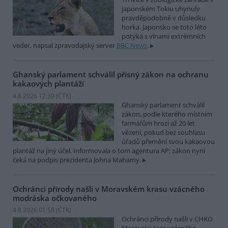
japonském Tokiu uhynuly
pravděpodobně v důsledku
horka. Japonsko se toto léto
potýká s vlnami extrémních
veder, napsal zpravodajský server
BBC News
.
Ghanský parlament schválil přísný zákon na ochranu
kakaových plantáží
4.8.2026 12:39 (
ČTK
)
Ghanský parlament schválil
zákon, podle kterého místním
farmářům hrozí až 20 let
vězení, pokud bez souhlasu
úřadů přemění svou kakaovou
plantáž na jiný účel. Informovala o tom agentura AP; zákon nyní
čeká na podpis prezidenta Johna Mahamy.
Ochránci přírody našli v Moravském krasu vzácného
modráska očkovaného
4.8.2026 01:58 (
ČTK
)
Ochránci přírody našli v CHKO