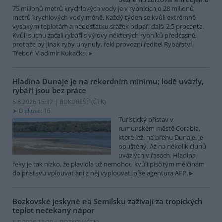
75 milionů metrů krychlových vody je v rybnících o 28 milionů
metrů krychlových vody méně. Každý týden se kvůli extrémně
vysokým teplotám a nedostatku srážek odpaří další 2,5 procenta.
Kvůli suchu začali rybáři s výlovy některých rybníků předčasně,
protože by jinak ryby uhynuly, řekl provozní ředitel Rybářství
Třeboň Vladimír Kukačka.
Hladina Dunaje je na rekordním minimu; lodě uvázly,
rybáři jsou bez práce
5.8.2026 15:37 | BUKUREŠŤ (
ČTK
)
Diskuse: 16
Turistický přístav v
rumunském městě Corabia,
které leží na břehu Dunaje, je
opuštěný. Až na několik člunů
uvázlých v řasách. Hladina
řeky je tak nízko, že plavidla už nemohou kvůli písčitým mělčinám
do přístavu vplouvat ani z něj vyplouvat, píše agentura AFP.
Bozkovské jeskyně na Semilsku zažívají za tropických
teplot nečekaný nápor