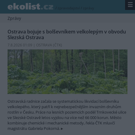
☰
/
zpravodajství
/
zprávy
Zprávy
Ostrava bojuje s bolševníkem velkolepým v obvodu
Slezská Ostrava
7.8.2026 01:09 | OSTRAVA (
ČTK
)
Ostravská radnice začala se systematickou likvidací bolševníku
velkolepého, který patří k nejnebezpečnějším invazním druhům
rostlin v Česku. Práce na lesních pozemcích podél Trnkovecké ulice
ve Slezské Ostravě letos vyjdou na více než 66 000 korun. Město
kombinuje chemické i mechanické metody, řekla ČTK mluvčí
magistrátu Gabriela Pokorná.