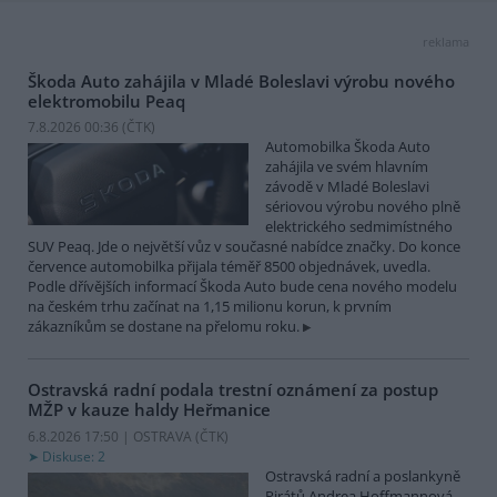
reklama
Škoda Auto zahájila v Mladé Boleslavi výrobu nového
elektromobilu Peaq
7.8.2026 00:36 (
ČTK
)
Automobilka Škoda Auto
zahájila ve svém hlavním
závodě v Mladé Boleslavi
sériovou výrobu nového plně
elektrického sedmimístného
SUV Peaq. Jde o největší vůz v současné nabídce značky. Do konce
července automobilka přijala téměř 8500 objednávek, uvedla.
Podle dřívějších informací Škoda Auto bude cena nového modelu
na českém trhu začínat na 1,15 milionu korun, k prvním
zákazníkům se dostane na přelomu roku.
Ostravská radní podala trestní oznámení za postup
MŽP v kauze haldy Heřmanice
6.8.2026 17:50 | OSTRAVA (
ČTK
)
Diskuse: 2
Ostravská radní a poslankyně
Pirátů Andrea Hoffmannová