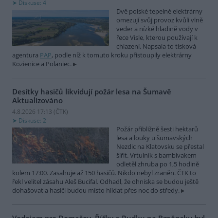
Diskuse: 4
Dvě polské tepelné elektrárny
omezují svůj provoz kvůli vlně
veder a nízké hladině vody v
řece Visle, kterou používají k
chlazení. Napsala to tisková
agentura
PAP
, podle níž k tomuto kroku přistoupily elektrárny
Kozienice a Polaniec.
Desítky hasičů likvidují požár lesa na Šumavě
Aktualizováno
4.8.2026 17:13 (
ČTK
)
Diskuse: 2
Požár přibližně šesti hektarů
lesa a louky u šumavských
Nezdic na Klatovsku se přestal
šířit. Vrtulník s bambivakem
odletěl zhruba po 1,5 hodině
kolem 17:00. Zasahuje až 150 hasičů. Nikdo nebyl zraněn. ČTK to
řekl velitel zásahu Aleš Bucifal. Odhadl, že ohniska se budou ještě
dohašovat a hasiči budou místo hlídat přes noc do středy.