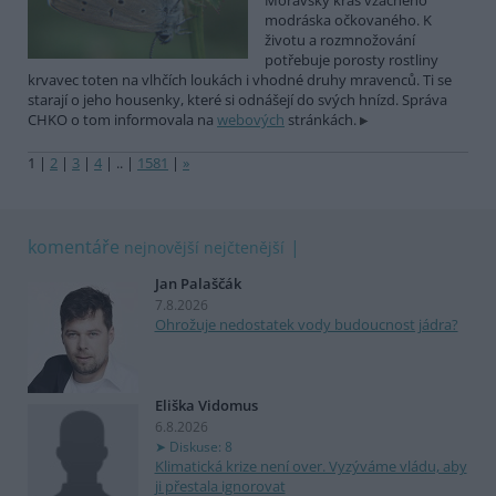
Moravský kras vzácného
modráska očkovaného. K
životu a rozmnožování
potřebuje porosty rostliny
krvavec toten na vlhčích loukách i vhodné druhy mravenců. Ti se
starají o jeho housenky, které si odnášejí do svých hnízd. Správa
CHKO o tom informovala na
webových
stránkách.
1
|
2
|
3
|
4
|
..
|
1581
|
»
komentáře
nejnovější
nejčtenější
Jan Palaščák
7.8.2026
Ohrožuje nedostatek vody budoucnost jádra?
Eliška Vidomus
6.8.2026
Diskuse: 8
Klimatická krize není over. Vyzýváme vládu, aby
ji přestala ignorovat