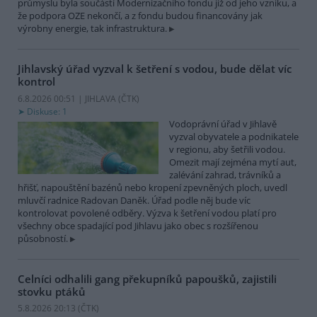
průmyslu byla součástí Modernizačního fondu již od jeho vzniku, a
že podpora OZE nekončí, a z fondu budou financovány jak
výrobny energie, tak infrastruktura.
Jihlavský úřad vyzval k šetření s vodou, bude dělat víc
kontrol
6.8.2026 00:51 | JIHLAVA (
ČTK
)
Diskuse: 1
Vodoprávní úřad v Jihlavě
vyzval obyvatele a podnikatele
v regionu, aby šetřili vodou.
Omezit mají zejména mytí aut,
zalévání zahrad, trávníků a
hřišť, napouštění bazénů nebo kropení zpevněných ploch, uvedl
mluvčí radnice Radovan Daněk. Úřad podle něj bude víc
kontrolovat povolené odběry. Výzva k šetření vodou platí pro
všechny obce spadající pod Jihlavu jako obec s rozšířenou
působností.
Celníci odhalili gang překupníků papoušků, zajistili
stovku ptáků
5.8.2026 20:13 (
ČTK
)