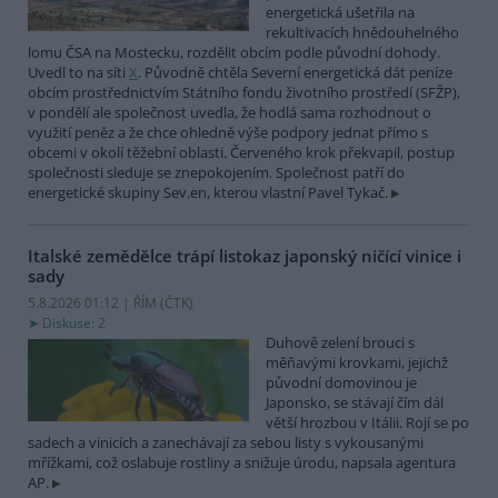
energetická ušetřila na
rekultivacích hnědouhelného
lomu ČSA na Mostecku, rozdělit obcím podle původní dohody.
Uvedl to na síti
X
. Původně chtěla Severní energetická dát peníze
obcím prostřednictvím Státního fondu životního prostředí (SFŽP),
v pondělí ale společnost uvedla, že hodlá sama rozhodnout o
využití peněz a že chce ohledně výše podpory jednat přímo s
obcemi v okolí těžební oblasti. Červeného krok překvapil, postup
společnosti sleduje se znepokojením. Společnost patří do
energetické skupiny Sev.en, kterou vlastní Pavel Tykač.
Italské zemědělce trápí listokaz japonský ničící vinice i
sady
5.8.2026 01:12 | ŘÍM (
ČTK
)
Diskuse: 2
Duhově zelení brouci s
měňavými krovkami, jejichž
původní domovinou je
Japonsko, se stávají čím dál
větší hrozbou v Itálii. Rojí se po
sadech a vinicích a zanechávají za sebou listy s vykousanými
mřížkami, což oslabuje rostliny a snižuje úrodu, napsala agentura
AP.