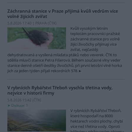
Záchranná stanice v Praze přijímá kvůli vedrům více
volně žijících zvířat
5.8.2026 17:40 | PRAHA (
ČTK
)
Kvůli vysokým letním
teplotám pracovníci pražské
záchranné stanice pro volně
žijící živočichy přijímají více
zvířat, nejčastěji
dehydratovaná a vysílená mláďata ptáků nebo veverek. ČTK to
sdělila mluvčí stanice Petra Fišerová. Během současné vlny veder
stanice denně ošetří desítky živočichů, při první letošní vlně horka
jich za jeden týden přijali rekordních 578.
V rybnících Rybářství Třeboň vyschla třetina vody,
nejvíce v historii firmy
5.8.2026 15:42 (
ČTK
)
Diskuse: 1
V rybnících Rybářství Třeboň,
které hospodaří na 8000
hektarech vodní plochy, chybí
více než třetina vody. Oproti
běžnému zdržovaném objemu