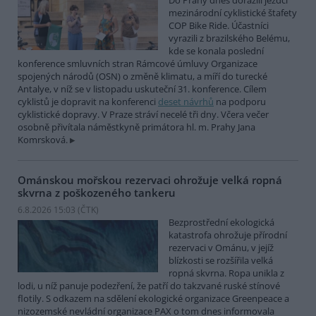
Do Prahy dnes dorazili jezdci
mezinárodní cyklistické štafety
COP Bike Ride. Účastníci
vyrazili z brazilského Belému,
kde se konala poslední
konference smluvních stran Rámcové úmluvy Organizace
spojených národů (OSN) o změně klimatu, a míří do turecké
Antalye, v níž se v listopadu uskuteční 31. konference. Cílem
cyklistů je dopravit na konferenci
deset návrhů
na podporu
cyklistické dopravy. V Praze stráví necelé tři dny. Včera večer
osobně přivítala náměstkyně primátora hl. m. Prahy Jana
Komrsková.
Ománskou mořskou rezervaci ohrožuje velká ropná
skvrna z poškozeného tankeru
6.8.2026 15:03 (
ČTK
)
Bezprostřední ekologická
katastrofa ohrožuje přírodní
rezervaci v Ománu, v jejíž
blízkosti se rozšířila velká
ropná skvrna. Ropa unikla z
lodi, u níž panuje podezření, že patří do takzvané ruské stínové
flotily. S odkazem na sdělení ekologické organizace Greenpeace a
nizozemské nevládní organizace PAX o tom dnes informovala