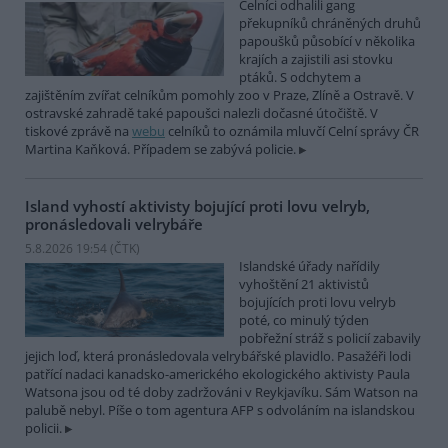
Celníci odhalili gang
překupníků chráněných druhů
papoušků působící v několika
krajích a zajistili asi stovku
ptáků. S odchytem a
zajištěním zvířat celníkům pomohly zoo v Praze, Zlíně a Ostravě. V
ostravské zahradě také papoušci nalezli dočasné útočiště. V
tiskové zprávě na
webu
celníků to oznámila mluvčí Celní správy ČR
Martina Kaňková. Případem se zabývá policie.
Island vyhostí aktivisty bojující proti lovu velryb,
pronásledovali velrybáře
5.8.2026 19:54 (
ČTK
)
Islandské úřady nařídily
vyhoštění 21 aktivistů
bojujících proti lovu velryb
poté, co minulý týden
pobřežní stráž s policií zabavily
jejich loď, která pronásledovala velrybářské plavidlo. Pasažéři lodi
patřící nadaci kanadsko-amerického ekologického aktivisty Paula
Watsona jsou od té doby zadržováni v Reykjavíku. Sám Watson na
palubě nebyl. Píše o tom agentura AFP s odvoláním na islandskou
policii.