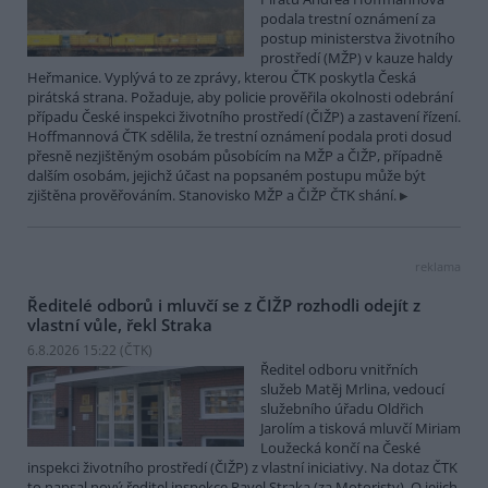
podala trestní oznámení za
postup ministerstva životního
prostředí (MŽP) v kauze haldy
Heřmanice. Vyplývá to ze zprávy, kterou ČTK poskytla Česká
pirátská strana. Požaduje, aby policie prověřila okolnosti odebrání
případu České inspekci životního prostředí (ČIŽP) a zastavení řízení.
Hoffmannová ČTK sdělila, že trestní oznámení podala proti dosud
přesně nezjištěným osobám působícím na MŽP a ČIŽP, případně
dalším osobám, jejichž účast na popsaném postupu může být
zjištěna prověřováním. Stanovisko MŽP a ČIŽP ČTK shání.
reklama
Ředitelé odborů i mluvčí se z ČIŽP rozhodli odejít z
vlastní vůle, řekl Straka
6.8.2026 15:22 (
ČTK
)
Ředitel odboru vnitřních
služeb Matěj Mrlina, vedoucí
služebního úřadu Oldřich
Jarolím a tisková mluvčí Miriam
Loužecká končí na České
inspekci životního prostředí (ČIŽP) z vlastní iniciativy. Na dotaz ČTK
to napsal nový ředitel inspekce Pavel Straka (za Motoristy). O jejich