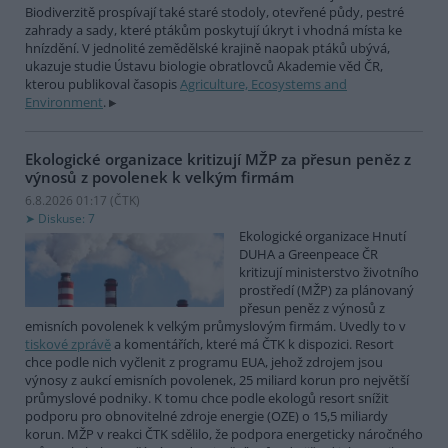
Biodiverzitě prospívají také staré stodoly, otevřené půdy, pestré
zahrady a sady, které ptákům poskytují úkryt i vhodná místa ke
hnízdění. V jednolité zemědělské krajině naopak ptáků ubývá,
ukazuje studie Ústavu biologie obratlovců Akademie věd ČR,
kterou publikoval časopis
Agriculture, Ecosystems and
Environment
.
Ekologické organizace kritizují MŽP za přesun peněz z
výnosů z povolenek k velkým firmám
6.8.2026 01:17 (
ČTK
)
Diskuse: 7
Ekologické organizace Hnutí
DUHA a Greenpeace ČR
kritizují ministerstvo životního
prostředí (MŽP) za plánovaný
přesun peněz z výnosů z
emisních povolenek k velkým průmyslovým firmám. Uvedly to v
tiskové zprávě
a komentářích, které má ČTK k dispozici. Resort
chce podle nich vyčlenit z programu EUA, jehož zdrojem jsou
výnosy z aukcí emisních povolenek, 25 miliard korun pro největší
průmyslové podniky. K tomu chce podle ekologů resort snížit
podporu pro obnovitelné zdroje energie (OZE) o 15,5 miliardy
korun. MŽP v reakci ČTK sdělilo, že podpora energeticky náročného