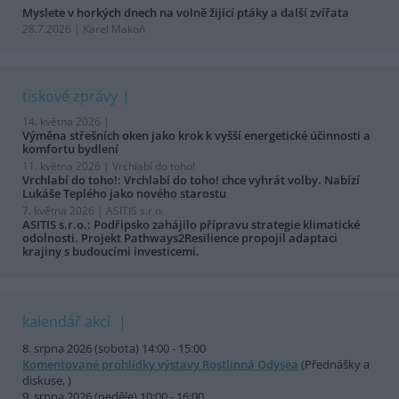
Myslete v horkých dnech na volně žijící ptáky a další zvířata
28.7.2026 | Karel Makoň
tiskové zprávy
14. května 2026 |
Výměna střešních oken jako krok k vyšší energetické účinnosti a
komfortu bydlení
11. května 2026 |
Vrchlabí do toho!
Vrchlabí do toho!: Vrchlabí do toho! chce vyhrát volby. Nabízí
Lukáše Teplého jako nového starostu
7. května 2026 |
ASITIS s.r.o.
ASITIS s.r.o.: Podřipsko zahájilo přípravu strategie klimatické
odolnosti. Projekt Pathways2Resilience propojil adaptaci
krajiny s budoucími investicemi.
kalendář akcí
8. srpna 2026 (sobota) 14:00 - 15:00
Komentované prohlídky výstavy Rostlinná Odysea
(Přednášky a
diskuse, )
9. srpna 2026 (neděle) 10:00 - 16:00