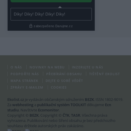
O NÁS
NOVINKY NA WEBU
INZERUJTE U NÁS
PODPOŘTE NÁS
PŘEBÍRÁNÍ OBSAHU
TIŠTĚNÝ EKOLIST
MAPA STRÁNEK
DEJTE O SOBĚ VĚDĚT
ZPRÁVY E-MAILEM
COOKIES
Ekolist.cz
je vydáván občanským sdružením
BEZK
. ISSN 1802-9019.
Za
webhosting
a
publikační systém TOOLKIT
děkujeme
Ecn
studiu
. Navštivte
Ecomonitor
.
Copyright ©
BEZK
. Copyright ©
ČTK
,
TASR
. Všechna práva
vyhrazena. Publikování nebo šíření obsahu je bez předchozího
souhlasu držitele autorských práv zakázáno.