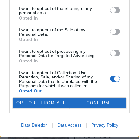
I want to opt-out of the Sharing of my
personal data.
Potok Bylanka v Pardubicích vyschl. Městský obvod
Opted In
chce, aby Povodí Labe vyčistilo koryto
5.8.2026 10:26 | PARDUBICE (
ČTK
)
I want to opt-out of the Sale of my
Diskuse: 1
Personal Data.
Potok Bylanka v Pardubicích v
Opted In
důsledku dlouhodobě nízkých
průtoků a suchého počasí
I want to opt-out of processing my
Personal Data for Targeted Advertising.
vyschl. Městský obvod VI chce
Opted In
využít období bez vody k
vyčištění koryta, a obrátil se proto se žádostí na správce toku,
I want to opt-out of Collection, Use,
Povodí Labe. Organizace ale požadavek odmítla s tím, že údržbu
Retention, Sale, and/or Sharing of my
dělala už v červnu a další zásah v tuto chvíli neplánuje, zjistila ČTK.
Personal Data that Is Unrelated with the
Purposes for which it was collected.
Opted Out
Červený chce peníze ušetřené za rekultivaci rozdělit
OPT OUT FROM ALL
CONFIRM
obcím podle původní dohody
5.8.2026 01:29 (
ČTK
)
Diskuse: 2
Data Deletion
Data Access
Privacy Policy
Ministr životního prostředí
Igor Červený (Motoristé) chce
peníze, které Severní