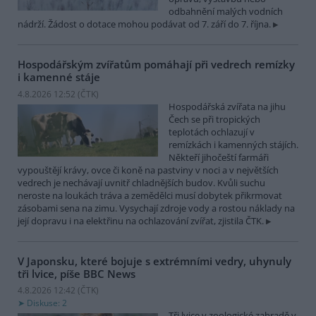
odbahnění malých vodních
nádrží. Žádost o dotace mohou podávat od 7. září do 7. října.
Hospodářským zvířatům pomáhají při vedrech remízky
i kamenné stáje
4.8.2026 12:52 (
ČTK
)
Hospodářská zvířata na jihu
Čech se při tropických
teplotách ochlazují v
remízkách i kamenných stájích.
Někteří jihočeští farmáři
vypouštějí krávy, ovce či koně na pastviny v noci a v největších
vedrech je nechávají uvnitř chladnějších budov. Kvůli suchu
neroste na loukách tráva a zemědělci musí dobytek přikrmovat
zásobami sena na zimu. Vysychají zdroje vody a rostou náklady na
její dopravu i na elektřinu na ochlazování zvířat, zjistila ČTK.
V Japonsku, které bojuje s extrémními vedry, uhynuly
tři lvice, píše BBC News
4.8.2026 12:42 (
ČTK
)
Diskuse: 2
Tři lvice v zoologické zahradě v