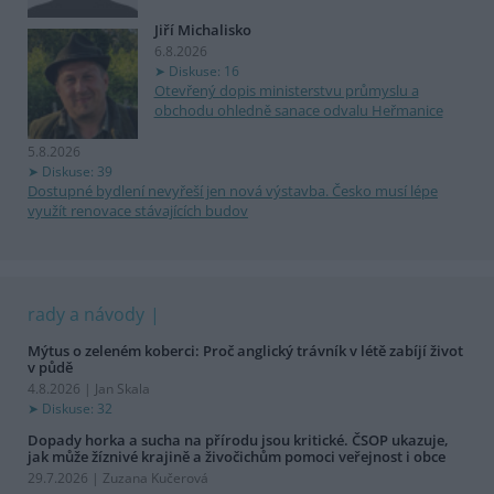
Jiří Michalisko
6.8.2026
Diskuse: 16
Otevřený dopis ministerstvu průmyslu a
obchodu ohledně sanace odvalu Heřmanice
5.8.2026
Diskuse: 39
Dostupné bydlení nevyřeší jen nová výstavba. Česko musí lépe
využít renovace stávajících budov
rady a návody
Mýtus o zeleném koberci: Proč anglický trávník v létě zabíjí život
v půdě
4.8.2026 | Jan Skala
Diskuse: 32
Dopady horka a sucha na přírodu jsou kritické. ČSOP ukazuje,
jak může žíznivé krajině a živočichům pomoci veřejnost i obce
29.7.2026 | Zuzana Kučerová