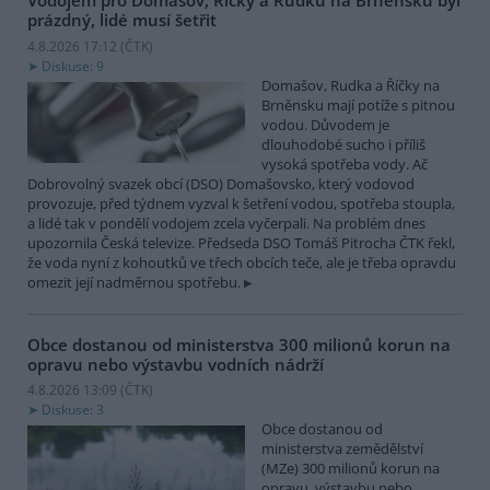
Vodojem pro Domašov, Říčky a Rudku na Brněnsku byl
prázdný, lidé musí šetřit
4.8.2026 17:12 (
ČTK
)
Diskuse: 9
Domašov, Rudka a Říčky na
Brněnsku mají potíže s pitnou
vodou. Důvodem je
dlouhodobé sucho i příliš
vysoká spotřeba vody. Ač
Dobrovolný svazek obcí (DSO) Domašovsko, který vodovod
provozuje, před týdnem vyzval k šetření vodou, spotřeba stoupla,
a lidé tak v pondělí vodojem zcela vyčerpali. Na problém dnes
upozornila Česká televize. Předseda DSO Tomáš Pitrocha ČTK řekl,
že voda nyní z kohoutků ve třech obcích teče, ale je třeba opravdu
omezit její nadměrnou spotřebu.
Obce dostanou od ministerstva 300 milionů korun na
opravu nebo výstavbu vodních nádrží
4.8.2026 13:09 (
ČTK
)
Diskuse: 3
Obce dostanou od
ministerstva zemědělství
(MZe) 300 milionů korun na
opravu, výstavbu nebo