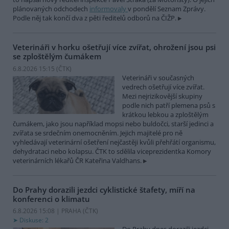
plánovaných odchodech
informovaly
v pondělí Seznam Zprávy.
Podle něj tak končí dva z pěti ředitelů odborů na ČIŽP.
Veterináři v horku ošetřují více zvířat, ohrožení jsou psi
se zploštělým čumákem
6.8.2026 15:15 (
ČTK
)
Veterináři v současných
vedrech ošetřují více zvířat.
Mezi nejrizikovější skupiny
podle nich patří plemena psů s
krátkou lebkou a zploštělým
čumákem, jako jsou například mopsi nebo buldočci, starší jedinci a
zvířata se srdečním onemocněním. Jejich majitelé pro ně
vyhledávají veterinární ošetření nejčastěji kvůli přehřátí organismu,
dehydrataci nebo kolapsu. ČTK to sdělila viceprezidentka Komory
veterinárních lékařů ČR Kateřina Valdhans.
Do Prahy dorazili jezdci cyklistické štafety, míří na
konferenci o klimatu
6.8.2026 15:08 | PRAHA (
ČTK
)
Diskuse: 2