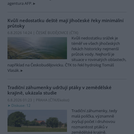
agentura AFP.
Kvůli nedostatku deště mají jihočeské řeky minimální
průtoky
6.8.2026 14:24 | ČESKÉ BUDĚJOVICE (
ČTK
)
Kvůli nedostatku srážek je
téměř ve všech jihočeských
řekách historicky nejmenší
průtok vody. Nejhorší je
situace v rovinatých oblastech,
například na Českobudějovicku. ČTK to řekl hydrolog Tomáš
Vlasák.
Tradiční záhumenky udržují ptáky v zemědělské
krajině, ukázala studie
6.8.2026 01:23 | PRAHA (
ČTK/Ekolist
)
Diskuse: 12
Tradiční záhumenky, tedy
malá políčka, významně
zvyšují počet i druhovou
rozmanitost ptáků v
zemědělské krajině.