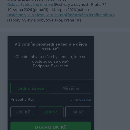
Oslava Světového dne lvů
(Festivaly a slavnosti, Praha 7 )
10. srpna 2026 (pondělí) - 14. srpna 2026 (pátek)
Hrajeme si v Pralese - 2. turnus příměstského letního tábora
(Tábory, výlety a pobytové akce, Praha 19 )