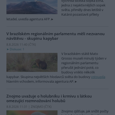
vychrlila sicilská sopka Etna,
jedna z nejaktivnějších sopek
světa, přiměly dnes letiště v
Katánii pozastavit přílety
letadel, uvedla agentura AFP.
V brazilském regionálním parlamentu měli nezvanou
návštěvu - skupinu kapybar
8.8.2026 11:40 (
ČTK
)
Diskuse: 1
V brazilském státě Mato
Grosso museli minulý týden v
regionálním parlamentu
přerušit jednání poté, co
budovy vniklo několik
kapybar. Skupina největších hlodavců světa do budovy
vstoupila
hlavním vchodem, informovala agentura AP.
Znojmo uvažuje o holubníku i krmivu s látkou
omezující rozmnožování holubů
8.8.2026 11:31 | ZNOJMO (
ČTK
)
Znojmo zjišťuje, jak snížit počty