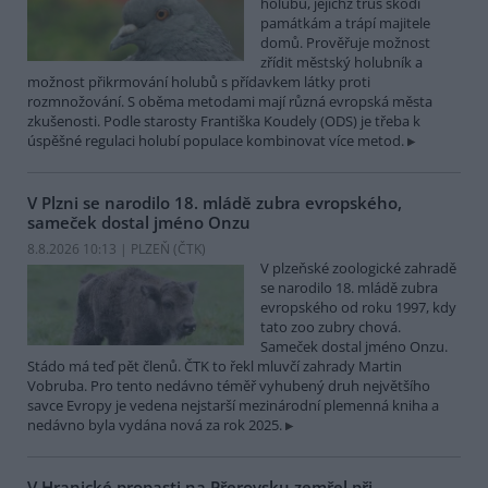
holubů, jejichž trus škodí
památkám a trápí majitele
domů. Prověřuje možnost
zřídit městský holubník a
možnost přikrmování holubů s přídavkem látky proti
rozmnožování. S oběma metodami mají různá evropská města
zkušenosti. Podle starosty Františka Koudely (ODS) je třeba k
úspěšné regulaci holubí populace kombinovat více metod.
V Plzni se narodilo 18. mládě zubra evropského,
sameček dostal jméno Onzu
8.8.2026 10:13 | PLZEŇ (
ČTK
)
V plzeňské zoologické zahradě
se narodilo 18. mládě zubra
evropského od roku 1997, kdy
tato zoo zubry chová.
Sameček dostal jméno Onzu.
Stádo má teď pět členů. ČTK to řekl mluvčí zahrady Martin
Vobruba. Pro tento nedávno téměř vyhubený druh největšího
savce Evropy je vedena nejstarší mezinárodní plemenná kniha a
nedávno byla vydána nová za rok 2025.
V Hranické propasti na Přerovsku zemřel při