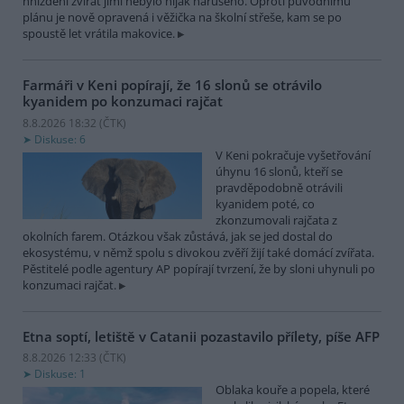
hnízdění zvířat jimi nebylo nijak narušeno. Oproti původnímu
plánu je nově opravená i věžička na školní střeše, kam se po
spoustě let vrátila makovice.
Farmáři v Keni popírají, že 16 slonů se otrávilo
kyanidem po konzumaci rajčat
8.8.2026 18:32 (
ČTK
)
Diskuse: 6
V Keni pokračuje vyšetřování
úhynu 16 slonů, kteří se
pravděpodobně otrávili
kyanidem poté, co
zkonzumovali rajčata z
okolních farem. Otázkou však zůstává, jak se jed dostal do
ekosystému, v němž spolu s divokou zvěří žijí také domácí zvířata.
Pěstitelé podle agentury AP popírají tvrzení, že by sloni uhynuli po
konzumaci rajčat.
Etna soptí, letiště v Catanii pozastavilo přílety, píše AFP
8.8.2026 12:33 (
ČTK
)
Diskuse: 1
Oblaka kouře a popela, které