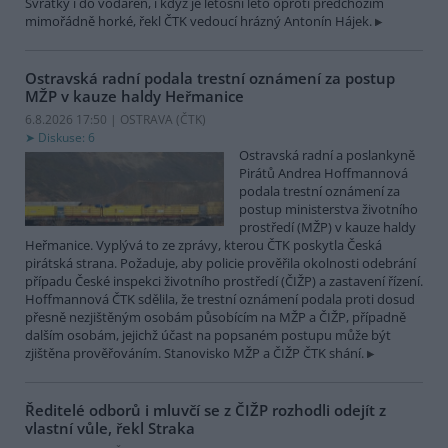
Svratky i do vodáren, i když je letošní léto oproti předchozím
mimořádně horké, řekl ČTK vedoucí hrázný Antonín Hájek.
Ostravská radní podala trestní oznámení za postup
MŽP v kauze haldy Heřmanice
6.8.2026 17:50 | OSTRAVA (
ČTK
)
Diskuse: 6
Ostravská radní a poslankyně
Pirátů Andrea Hoffmannová
podala trestní oznámení za
postup ministerstva životního
prostředí (MŽP) v kauze haldy
Heřmanice. Vyplývá to ze zprávy, kterou ČTK poskytla Česká
pirátská strana. Požaduje, aby policie prověřila okolnosti odebrání
případu České inspekci životního prostředí (ČIŽP) a zastavení řízení.
Hoffmannová ČTK sdělila, že trestní oznámení podala proti dosud
přesně nezjištěným osobám působícím na MŽP a ČIŽP, případně
dalším osobám, jejichž účast na popsaném postupu může být
zjištěna prověřováním. Stanovisko MŽP a ČIŽP ČTK shání.
Ředitelé odborů i mluvčí se z ČIŽP rozhodli odejít z
vlastní vůle, řekl Straka