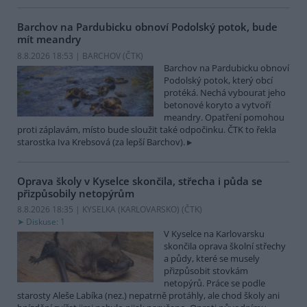
Barchov na Pardubicku obnoví Podolský potok, bude
mít meandry
8.8.2026 18:53 | BARCHOV (
ČTK
)
Barchov na Pardubicku obnoví
Podolský potok, který obcí
protéká. Nechá vybourat jeho
betonové koryto a vytvoří
meandry. Opatření pomohou
proti záplavám, místo bude sloužit také odpočinku. ČTK to řekla
starostka Iva Krebsová (za lepší Barchov).
Oprava školy v Kyselce skončila, střecha i půda se
přizpůsobily netopýrům
8.8.2026 18:35 | KYSELKA (KARLOVARSKO) (
ČTK
)
Diskuse: 1
V Kyselce na Karlovarsku
skončila oprava školní střechy
a půdy, které se musely
přizpůsobit stovkám
netopýrů. Práce se podle
starosty Aleše Labíka (nez.) nepatrně protáhly, ale chod školy ani