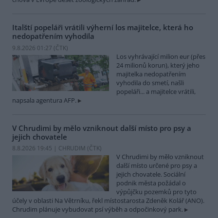
Italští popeláři vrátili výherní los majitelce, která ho
nedopatřením vyhodila
9.8.2026 01:27 (
ČTK
)
Los vyhrávající milion eur (přes
24 milionů korun), který jeho
majitelka nedopatřením
vyhodila do smetí, našli
popeláři... a majitelce vrátili,
napsala agentura AFP.
V Chrudimi by mělo vzniknout další místo pro psy a
jejich chovatele
8.8.2026 19:45 | CHRUDIM (
ČTK
)
V Chrudimi by mělo vzniknout
další místo určené pro psy a
jejich chovatele. Sociální
podnik města požádal o
výpůjčku pozemků pro tyto
účely v oblasti Na Větrníku, řekl místostarosta Zdeněk Kolář (ANO).
Chrudim plánuje vybudovat psí výběh a odpočinkový park.