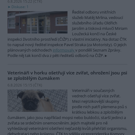
6.8.2026 15:22 (
ČTK
)
Diskuse: 1
Ředitel odboru vnitřních
služeb Matěj Mrlina, vedoucí
služebního úřadu Oldřich
Jarolím a tisková mluvčí Miriam
Loužecká končí na České
inspekci životního prostředí (ČIŽP) z vlastní iniciativy. Na dotaz ČTK
to napsal nový ředitel inspekce Pavel Straka (za Motoristy). O jejich
plánovaných odchodech
informovaly
v pondělí Seznam Zprávy.
Podle něj tak končí dva z pěti ředitelů odborů na ČIŽP.
Veterináři v horku ošetřují více zvířat, ohrožení jsou psi
se zploštělým čumákem
6.8.2026 15:15 (
ČTK
)
Veterináři v současných
vedrech ošetřují více zvířat.
Mezi nejrizikovější skupiny
podle nich patří plemena psů s
krátkou lebkou a zploštělým
čumákem, jako jsou například mopsi nebo buldočci, starší jedinci a
zvířata se srdečním onemocněním. Jejich majitelé pro ně
vyhledávají veterinární ošetření nejčastěji kvůli přehřátí organismu,
dehydrataci nebo kolapsu. ČTK to sdělila viceprezidentka Komory