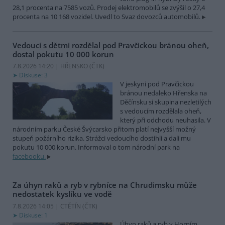
28,1 procenta na 7585 vozů. Prodej elektromobilů se zvýšil o 27,4
procenta na 10 168 vozidel. Uvedl to Svaz dovozců automobilů.
Vedoucí s dětmi rozdělal pod Pravčickou bránou oheň,
dostal pokutu 10 000 korun
7.8.2026 14:20 | HŘENSKO (
ČTK
)
Diskuse: 3
V jeskyni pod Pravčickou
bránou nedaleko Hřenska na
Děčínsku si skupina nezletilých
s vedoucím rozdělala oheň,
který při odchodu neuhasila. V
národním parku České Švýcarsko přitom platí nejvyšší možný
stupeň požárního rizika. Strážci vedoucího dostihli a dali mu
pokutu 10 000 korun. Informoval o tom národní park na
facebooku.
Za úhyn raků a ryb v rybníce na Chrudimsku může
nedostatek kyslíku ve vodě
7.8.2026 14:05 | CTĚTÍN (
ČTK
)
Diskuse: 1
Úhyn raků a ryb v Horním