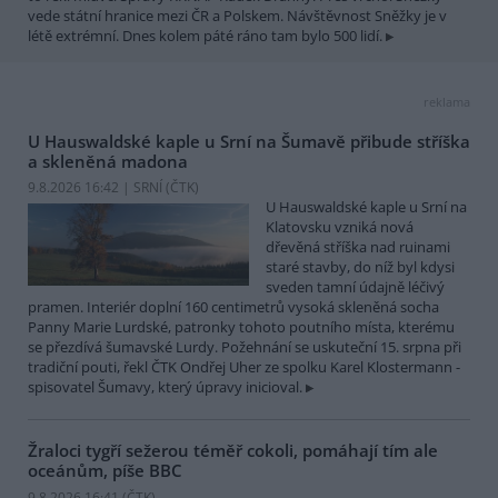
vede státní hranice mezi ČR a Polskem. Návštěvnost Sněžky je v
létě extrémní. Dnes kolem páté ráno tam bylo 500 lidí.
reklama
U Hauswaldské kaple u Srní na Šumavě přibude stříška
a skleněná madona
9.8.2026 16:42 | SRNÍ (
ČTK
)
U Hauswaldské kaple u Srní na
Klatovsku vzniká nová
dřevěná stříška nad ruinami
staré stavby, do níž byl kdysi
sveden tamní údajně léčivý
pramen. Interiér doplní 160 centimetrů vysoká skleněná socha
Panny Marie Lurdské, patronky tohoto poutního místa, kterému
se přezdívá šumavské Lurdy. Požehnání se uskuteční 15. srpna při
tradiční pouti, řekl ČTK Ondřej Uher ze spolku Karel Klostermann -
spisovatel Šumavy, který úpravy inicioval.
Žraloci tygří sežerou téměř cokoli, pomáhají tím ale
oceánům, píše BBC
9.8.2026 16:41 (
ČTK
)