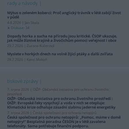
rady a návody
Mýtus o zeleném koberci: Proč anglický trávník v létě zabíjí život
v půdě
4.8.2026 | Jan Skala
Diskuse: 34
Dopady horka a sucha na přírodu jsou kritické. ČSOP ukazuje,
jak může žíznivé krajině a živočichům pomoci veřejnost i obce
29.7.2026 | Zuzana Kučerová
Myslete v horkých dnech na volně žijící ptáky a další zvířata
28.7.2026 | Karel Makoň
tiskové zprávy
7. srpna 2026 |
OIŽP- Občanská iniciativa pro ochranu životního
prostředí
OIŽP- Občanská iniciativa pro ochranu životního prostředí :
OIŽP: Evropské řeky vysychají a voda v nich se otepluje:
Klimatická krize odhaluje zásadní slabinu jaderné energetiky
7. srpna 2026 |
Česká společnost pro ochranu netopýrů
Česká společnost pro ochranu netopýrů: „Pomoc, máme v domě
netopýry!“ Bezplatná poradna ČESON je v létě zavalena
telefonáty. Sama potřebuje finanční podporu.