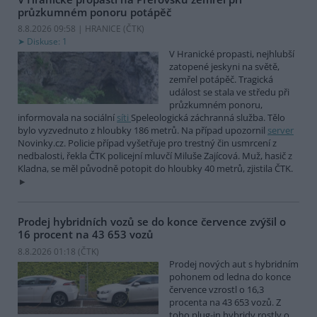
průzkumném ponoru potápěč
8.8.2026 09:58 | HRANICE (
ČTK
)
Diskuse: 1
V Hranické propasti, nejhlubší
zatopené jeskyni na světě,
zemřel potápěč. Tragická
událost se stala ve středu při
průzkumném ponoru,
informovala na sociální
síti
Speleologická záchranná služba. Tělo
bylo vyzvednuto z hloubky 186 metrů. Na případ upozornil
server
Novinky.cz. Policie případ vyšetřuje pro trestný čin usmrcení z
nedbalosti, řekla ČTK policejní mluvčí Miluše Zajícová. Muž, hasič z
Kladna, se měl původně potopit do hloubky 40 metrů, zjistila ČTK.
Prodej hybridních vozů se do konce července zvýšil o
16 procent na 43 653 vozů
8.8.2026 01:18 (
ČTK
)
Prodej nových aut s hybridním
pohonem od ledna do konce
července vzrostl o 16,3
procenta na 43 653 vozů. Z
toho plug-in hybridy rostly o