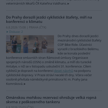
veterinárních lékařů ČR Kateřina Valdhans.
Do Prahy dorazili jezdci cyklistické štafety, míří na
konferenci o klimatu
6.8.2026 15:08 | PRAHA (
ČTK
)
Diskuse: 2
Do Prahy dnes dorazili jezdci
mezinárodní cyklistické štafety
COP Bike Ride. Účastníci
vyrazili z brazilského Belému,
kde se konala poslední
konference smluvních stran Rámcové úmluvy Organizace
spojených národů (OSN) o změně klimatu, a míří do turecké
Antalye, v níž se v listopadu uskuteční 31. konference. Cílem
cyklistů je dopravit na konferenci
deset návrhů
na podporu
cyklistické dopravy. V Praze stráví necelé tři dny. Včera večer
osobně přivítala náměstkyně primátora hl. m. Prahy Jana
Komrsková.
Ománskou mořskou rezervaci ohrožuje velká ropná
skvrna z poškozeného tankeru
6.8.2026 15:03 (
ČTK
)