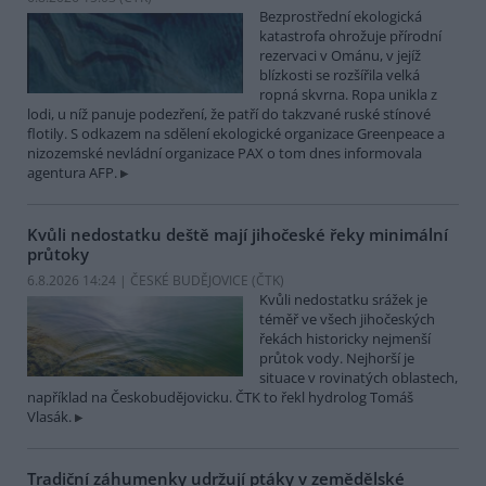
Bezprostřední ekologická
katastrofa ohrožuje přírodní
rezervaci v Ománu, v jejíž
blízkosti se rozšířila velká
ropná skvrna. Ropa unikla z
lodi, u níž panuje podezření, že patří do takzvané ruské stínové
flotily. S odkazem na sdělení ekologické organizace Greenpeace a
nizozemské nevládní organizace PAX o tom dnes informovala
agentura AFP.
Kvůli nedostatku deště mají jihočeské řeky minimální
průtoky
6.8.2026 14:24 | ČESKÉ BUDĚJOVICE (
ČTK
)
Kvůli nedostatku srážek je
téměř ve všech jihočeských
řekách historicky nejmenší
průtok vody. Nejhorší je
situace v rovinatých oblastech,
například na Českobudějovicku. ČTK to řekl hydrolog Tomáš
Vlasák.
Tradiční záhumenky udržují ptáky v zemědělské