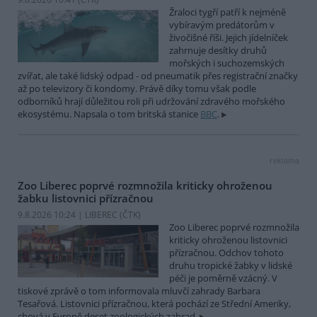
Žraloci tygří patří k nejméně
vybíravým predátorům v
živočišné říši. Jejich jídelníček
zahrnuje desítky druhů
mořských i suchozemských
zvířat, ale také lidský odpad - od pneumatik přes registrační značky
až po televizory či kondomy. Právě díky tomu však podle
odborníků hrají důležitou roli při udržování zdravého mořského
ekosystému. Napsala o tom britská stanice
BBC
.
reklama
Zoo Liberec poprvé rozmnožila kriticky ohroženou
žabku listovnici přízračnou
9.8.2026 10:24 | LIBEREC (
ČTK
)
Zoo Liberec poprvé rozmnožila
kriticky ohroženou listovnici
přízračnou. Odchov tohoto
druhu tropické žabky v lidské
péči je poměrně vzácný. V
tiskové zprávě o tom informovala mluvčí zahrady Barbara
Tesařová. Listovnici přízračnou, která pochází ze Střední Ameriky,
chová v Evropě deset zoologických zahrad.