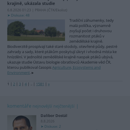
krajině, ukázala studie
6.8.2026 01:23 | PRAHA (
ČTK/Ekolist
)
Diskuse: 48
Tradiční záhumenky, tedy
malá políčka, významně
zvyšují počet i druhovou
rozmanitost ptáků v
zemědělské krajině.
Biodiverzitě prospívají také staré stodoly, otevřené půdy, pestré
zahrady a sady, které ptákům poskytují úkryt i vhodná místa ke
hnízdění. V jednolité zemědělské krajině naopak ptáků ubývá,
ukazuje studie Ústavu biologie obratlovců Akademie věd ČR,
kterou publikoval časopis
Agriculture, Ecosystems and
Environment
.
1
|
2
|
3
|
4
|
..
|
1581
|
»
komentáře
nejnovější
nejčtenější
Dalibor Dostál
8.8.2026
Diskuse: 2