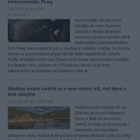
elektromobilu Peaq
7.8.2026 00:36 (
ČTK
)
Diskuse: 1
Automobilka Škoda Auto
zahájila ve svém hlavním
závodě v Mladé Boleslavi
sériovou výrobu nového plně
elektrického sedmimístného
SUV Peaq. Jde o největší vůz v současné nabídce značky. Do konce
července automobilka přijala téměř 8500 objednávek, uvedla.
Podle dřívějších informací Škoda Auto bude cena nového modelu
na českém trhu začínat na 1,15 milionu korun, k prvním
zákazníkům se dostane na přelomu roku.
Hladina vírské nádrže je o osm metrů níž, než bývá v
létě obvyklé
6.8.2026 20:48 | VÍR (
ČTK
)
Hladina vodní nádrže Vír na
Žďársku je oproti běžnému
stavu v létě níž asi o osm
metrů. Z vody už vystoupaly i
kamenné obruby kdysi
zatopené cesty. Nádrž je ale pořád schopná přidávat vodu do řeky