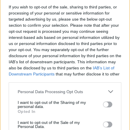
If you wish to opt-out of the sale, sharing to third parties, or
processing of your personal or sensitive information for
Ministerstvo životního prostředí aktualizovalo Národní
akční plán adaptace na změnu klimatu
targeted advertising by us, please use the below opt-out
section to confirm your selection. Please note that after your
7.8.2026 10:53 (
ČTK
)
Diskuse: 8
opt-out request is processed you may continue seeing
Ministerstvo životního
interest-based ads based on personal information utilized by
prostředí (MŽP) dokončilo
us or personal information disclosed to third parties prior to
návrh aktualizace Národního
your opt-out. You may separately opt-out of the further
akčního plánu adaptace na
disclosure of your personal information by third parties on the
změnu klimatu pro období
IAB’s list of downstream participants. This information may
2026–2030. Na opatření z Operačního fondu životního prostředí
(OPŽP) alokovalo celkem 11,2 miliardy korun. Od roku 2021 už bylo
also be disclosed by us to third parties on the
IAB’s List of
z fondu částkou 8,6 miliard korun podpořeno 776 projektů
Downstream Participants
that may further disclose it to other
zaměřených na přizpůsobení se změně klimatu, prevenci rizik a
third parties.
posilování odolnosti vůči klimatickým dopadům.
Personal Data Processing Opt Outs
U Mallorky mělo moře přes rekordních 33 stupňů,
I want to opt-out of the Sharing of my
uvádí meteorologové
personal data.
Opted In
7.8.2026 10:45 (
ČTK
)
Diskuse: 2
Povrchová teplota moře u
I want to opt-out of the Sale of my
Personal Data.
Mallorky ve středu odpoledne