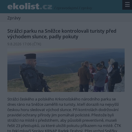
☰
/
zpravodajství
/
zprávy
Zprávy
Strážci parku na Sněžce kontrolovali turisty před
východem slunce, padly pokuty
9.8.2026 17:06 (
ČTK
)
Strážci českého a polského Krkonošského národního parku se
dnes ráno na Sněžce zaměřili na turisty, kteří dorazili na nejvyšší
českou horu sledovat východ slunce. Při kontrolách dodržování
pravidel ochrany přírody jim pomáhali policisté. Přestože byli
strážci na místě s předstihem, aby působili preventivně, museli
řešit 23 přestupků, za které uložili pokutu příkazem na místě. ČTK
to řekl mluvčí Správy KRNAP Radek Drahný. Přes vrchol Sněžky