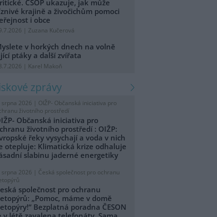
ritické. ČSOP ukazuje, jak může
íznivé krajině a živočichům pomoci
eřejnost i obce
9.7.2026 | Zuzana Kučerová
yslete v horkých dnech na volně
ijící ptáky a další zvířata
8.7.2026 | Karel Makoň
tiskové zprávy
. srpna 2026 |
OIŽP- Občanská iniciativa pro
chranu životního prostředí
IŽP- Občanská iniciativa pro
chranu životního prostředí : OIŽP:
vropské řeky vysychají a voda v nich
e otepluje: Klimatická krize odhaluje
ásadní slabinu jaderné energetiky
. srpna 2026 |
Česká společnost pro ochranu
etopýrů
eská společnost pro ochranu
etopýrů: „Pomoc, máme v domě
etopýry!“ Bezplatná poradna ČESON
e v létě zavalena telefonáty. Sama