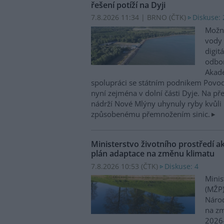
řešení potíží na Dyji
7.8.2026 11:34 | BRNO (
ČTK
)
Diskuse: 
Možn
vody 
digit
odbor
Akade
spolupráci se státním podnikem Povo
nyní zejména v dolní části Dyje. Na p
nádrží Nové Mlýny uhynuly ryby kvůli 
způsobenému přemnožením sinic.
Ministerstvo životního prostředí a
plán adaptace na změnu klimatu
7.8.2026 10:53 (
ČTK
)
Diskuse: 4
Minis
(MŽP)
Národ
na zm
2026–