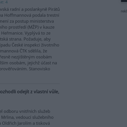
e: 4
vská radní a poslankyně Pirátů
rek
a Hoffmannová podala trestní
ení za postup ministerstva
ního prostředí (MŽP) v kauze
 Heřmanice. Vyplývá to ze
tská strana. Požaduje, aby
řípadu České inspekci životního
ffmannová ČTK sdělila, že
přesně nezjištěným osobám
ším osobám, jejichž účast na
prověřováním. Stanovisko
ozhodli odejít z vlastní vůle,
el odboru vnitřních služeb
 Mrlina, vedoucí služebního
 Oldřich Jarolím a tisková