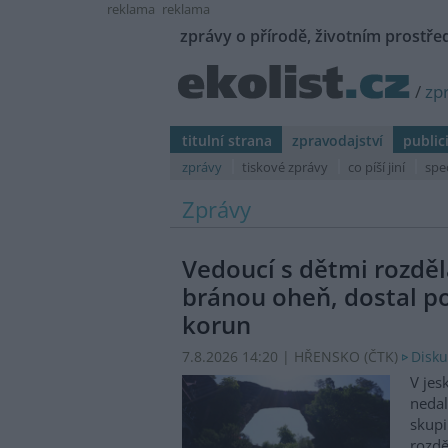
reklama
reklama
zprávy o přírodě, životním prostřed
/
zp
titulní strana
zpravodajství
public
zprávy
tiskové zprávy
co píší jiní
spe
Zprávy
Vedoucí s dětmi rozděl
bránou oheň, dostal p
korun
7.8.2026 14:20 | HŘENSKO (
ČTK
)
Disku
V jes
nedal
skupi
rozdě