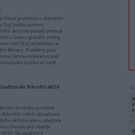
2
á řešení problémů s ubýváním
v Dyji budou pomocí
álního dvojčete povodí testovat
níci z Ústavu globální změny
mie věd ČR (CzechGlobe) ve
dím Moravy. Problémy jsou
řelomu června a července pod
nedostatku kyslíku ve vodě
ktualizovalo Národní akční
M
a
terstvo životního prostředí
p
 dokončilo návrh aktualizace
4
ního akčního plánu adaptace
ěnu klimatu pro období
D
2030. Na opatření z