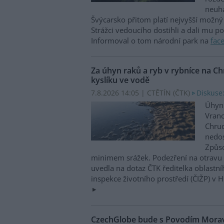
neuha
Švýcarsko přitom platí nejvyšší možný 
Strážci vedoucího dostihli a dali mu p
Informoval o tom národní park na
fac
Za úhyn raků a ryb v rybníce na 
kyslíku ve vodě
7.8.2026 14:05 | CTĚTÍN (
ČTK
)
Diskuse:
Úhyn 
Vrano
Chru
nedos
Způso
minimem srážek. Podezření na otravu 
uvedla na dotaz ČTK ředitelka oblastn
inspekce životního prostředí (ČIŽP) v 
CzechGlobe bude s Povodím Moravy