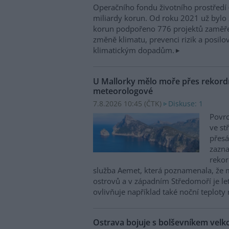
Operačního fondu životního prostředí
miliardy korun. Od roku 2021 už bylo 
korun podpořeno 776 projektů zaměře
změně klimatu, prevenci rizik a posilo
klimatickým dopadům.
U Mallorky mělo moře přes rekordn
meteorologové
7.8.2026 10:45 (
ČTK
)
Diskuse: 1
Povrc
ve st
přesá
zazn
reko
služba Aemet, která poznamenala, že 
ostrovů a v západním Středomoří je le
ovlivňuje například také noční teploty 
Ostrava bojuje s bolševníkem vel