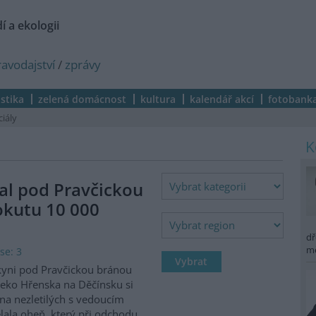
í a ekologii
ravodajství
/
zprávy
istika
zelená domácnost
kultura
kalendář akcí
fotobank
ciály
al pod Pravčickou
okutu 10 000
dř
m
se: 3
kyni pod Pravčickou bránou
eko Hřenska na Děčínsku si
na nezletilých s vedoucím
lala oheň, který při odchodu