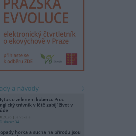
rady a návody
ýtus o zeleném koberci: Proč
nglický trávník v létě zabíjí život v
ůdě
.8.2026 | Jan Skala
Diskuse: 34
opady horka a sucha na přírodu jsou