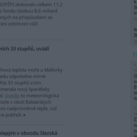
k
 (OPŽP) alokovalo celkem 11,2
ž
z fondu částkou 8,6 miliard
v
ných na přizpůsobení se
2
vání odolnosti vůči
M
ž
2
ích 33 stupňů, uvádí
7
hová teplota moře u Mallorky
o
O
ředu odpoledne mírně
o
hla 33 stupňů a tím
E
amenala nový španělský
s
rd.
Uvedla
to meteorologická
z
moře v okolí Baleárských
tos nadprůměrně teplé, což
7
n
na pobřeží.
Č
n
n
kolepým v obvodu Slezská
j