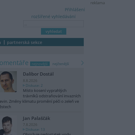
reklama
Přihlášení
rozšířené vyhledávání
a
partnerská sekce
komentáře
nejnovější
nejčtenější
Dalibor Dostál
8.8.2026
Diskuse: 2
Místo kosení vyprahlých
trávníků odstraňování invazních
evin. Změny klimatu promění péči o zeleň ve
ěstech
Jan Palaščák
7.8.2026
Diskuse: 13
Ohrožuje nedostatek vody