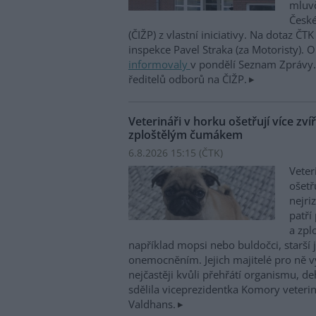
mluvč
České
(ČIŽP) z vlastní iniciativy. Na dotaz ČT
inspekce Pavel Straka (za Motoristy).
informovaly
v pondělí Seznam Zprávy. 
ředitelů odborů na ČIŽP.
Veterináři v horku ošetřují více zví
zploštělým čumákem
6.8.2026 15:15 (
ČTK
)
Veter
ošetř
nejri
patří
a zpl
například mopsi nebo buldočci, starší j
onemocněním. Jejich majitelé pro ně vy
nejčastěji kvůli přehřátí organismu, d
sdělila viceprezidentka Komory veterin
Valdhans.