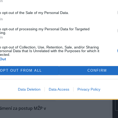
In
rvence automobilka přijala
dřívějších informací Škoda
o opt-out of the Sale of my Personal Data.
kém trhu začínat na 1,15
In
e dostane na přelomu roku.
to opt-out of processing my Personal Data for Targeted
ing.
ů níž, než bývá v létě
In
o opt-out of Collection, Use, Retention, Sale, and/or Sharing
ersonal Data that Is Unrelated with the Purposes for which it
na vodní nádrže Vír na
lected.
ku je oproti běžnému stavu v
Out
níž asi o osm metrů. Z vody už
upaly i kamenné obruby kdysi
OPT OUT FROM ALL
CONFIRM
ené cesty. Nádrž je ale pořád
i do vodáren, i když je letošní
ké, řekl ČTK vedoucí hrázný
Data Deletion
Data Access
Privacy Policy
námení za postup MŽP v