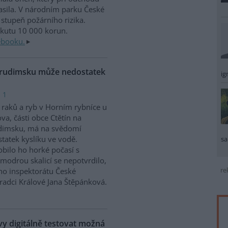
sila. V národním parku České
stupeň požárního rizika.
okutu 10 000 korun.
ebooku.
Chrudimsku může nedostatek
ig
 1
raků a ryb v Horním rybníce u
va, části obce Ctětín na
dimsku, má na svědomí
tatek kyslíku ve vodě.
sa
bilo ho horké počasí s
modrou skalicí se nepotvrdilo,
re
ího inspektorátu České
Hradci Králové Jana Štěpánková.
 digitálně testovat možná