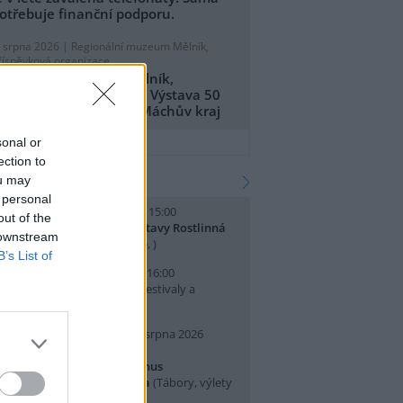
otřebuje finanční podporu.
. srpna 2026 |
Regionální muzeum Mělník,
říspěvková organizace
egionální muzeum Mělník,
říspěvková organizace: Výstava 50
et CHKO Kokořínsko - Máchův kraj
přidat tiskovou zprávu
sonal or
ection to
kalendář akcí
ou may
 personal
. srpna 2026 (sobota) 14:00 - 15:00
out of the
omentované prohlídky výstavy Rostlinná
 downstream
dysea
(Přednášky a diskuse, )
B’s List of
. srpna 2026 (neděle) 10:00 - 16:00
slava Světového dne lvů
(Festivaly a
lavnosti, Praha 7 )
0. srpna 2026 (pondělí) - 14. srpna 2026
pátek)
rajeme si v Pralese - 2. turnus
říměstského letního tábora
(Tábory, výlety
 pobytové akce, Praha 19 )