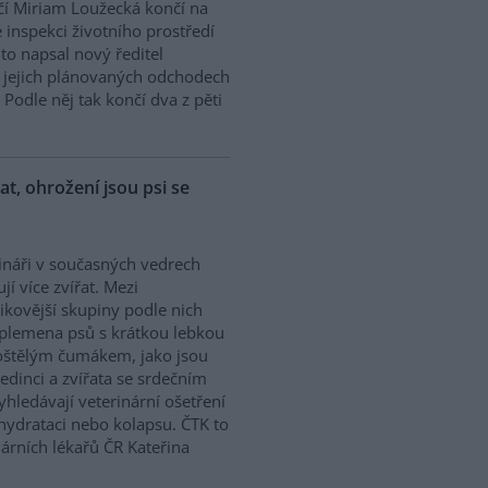
í Miriam Loužecká končí na
 inspekci životního prostředí
K to napsal nový ředitel
 O jejich plánovaných odchodech
Podle něj tak končí dva z pěti
řat, ohrožení jsou psi se
ináři v současných vedrech
ují více zvířat. Mezi
zikovější skupiny podle nich
 plemena psů s krátkou lebkou
oštělým čumákem, jako jsou
edinci a zvířata se srdečním
hledávají veterinární ošetření
ehydrataci nebo kolapsu. ČTK to
árních lékařů ČR Kateřina