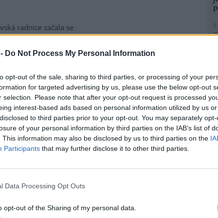
p
6
vská radnice začala se
p
matickou likvidací bolševníku
R
lepého, který patří k
p
 -
Do Not Process My Personal Information
ebezpečnějším invazním
l
m rostlin v Česku. Práce na
to opt-out of the sale, sharing to third parties, or processing of your per
ice ve Slezské Ostravě letos
formation for targeted advertising by us, please use the below opt-out s
to kombinuje chemické i
r selection. Please note that after your opt-out request is processed y
magistrátu Gabriela Pokorná.
eing interest-based ads based on personal information utilized by us or
8
disclosed to third parties prior to your opt-out. You may separately opt-
K
losure of your personal information by third parties on the IAB’s list of
O
lavi výrobu nového
. This information may also be disclosed by us to third parties on the
IA
9
Participants
that may further disclose it to other third parties.
O
s
obilka Škoda Auto zahájila ve
1
 hlavním závodě v Mladé
l Data Processing Opt Outs
(
lavi sériovou výrobu nového
H
elektrického sedmimístného
p
o opt-out of the Sharing of my personal data.
eaq. Jde o největší vůz v
a