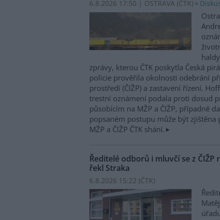
6.8.2026 17:50 | OSTRAVA (
ČTK
)
Diskus
Ostra
Andre
oznám
život
haldy
zprávy, kterou ČTK poskytla Česká pirá
policie prověřila okolnosti odebrání p
prostředí (ČIŽP) a zastavení řízení. Ho
trestní oznámení podala proti dosud 
působícím na MŽP a ČIŽP, případně dal
popsaném postupu může být zjištěna 
MŽP a ČIŽP ČTK shání.
Ředitelé odborů i mluvčí se z ČIŽP r
řekl Straka
6.8.2026 15:22 (
ČTK
)
Ředit
Matěj
úřadu