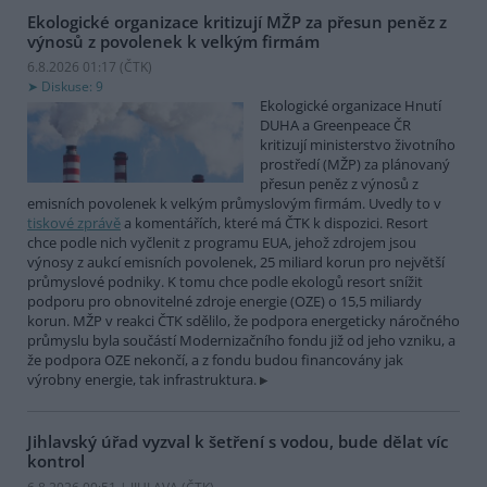
Ekologické organizace kritizují MŽP za přesun peněz z
výnosů z povolenek k velkým firmám
6.8.2026 01:17 (
ČTK
)
Diskuse: 9
Ekologické organizace Hnutí
DUHA a Greenpeace ČR
kritizují ministerstvo životního
prostředí (MŽP) za plánovaný
přesun peněz z výnosů z
emisních povolenek k velkým průmyslovým firmám. Uvedly to v
tiskové zprávě
a komentářích, které má ČTK k dispozici. Resort
chce podle nich vyčlenit z programu EUA, jehož zdrojem jsou
výnosy z aukcí emisních povolenek, 25 miliard korun pro největší
průmyslové podniky. K tomu chce podle ekologů resort snížit
podporu pro obnovitelné zdroje energie (OZE) o 15,5 miliardy
korun. MŽP v reakci ČTK sdělilo, že podpora energeticky náročného
průmyslu byla součástí Modernizačního fondu již od jeho vzniku, a
že podpora OZE nekončí, a z fondu budou financovány jak
výrobny energie, tak infrastruktura.
Jihlavský úřad vyzval k šetření s vodou, bude dělat víc
kontrol