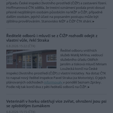
případu České inspekci životního prostředí (ČIŽP) a zastavení řízení.
Hoffmannová ČTK sdělila, že trestní oznámení podala proti dosud
přesně nezjištěným osobám působícím na MŽP a ČIŽP, případně
dalším osobám, jejichž účast na popsaném postupu může být
zjištěna prověřováním. Stanovisko MŽP a ČIŽP ČTK shání.
Ředitelé odborů i mluvčí se z ČIŽP rozhodli odejít z
vlastní vůle, řekl Straka
6.8.2026 15:22 (
ČTK
)
Ředitel odboru vnitřních
služeb Matěj Mrlina, vedoucí
služebního úřadu Oldřich
Jarolím a tisková mluvčí Miriam
Loužecká končí na České
inspekci životního prostředí (ČIŽP) z vlastní iniciativy. Na dotaz ČTK
to napsal nový ředitel inspekce Pavel Straka (za Motoristy). O jejich
plánovaných odchodech
informovaly
v pondělí Seznam Zprávy.
Podle něj tak končí dva z pěti ředitelů odborů na ČIŽP.
Veterináři v horku ošetřují více zvířat, ohrožení jsou psi
se zploštělým čumákem
6.8.2026 15:15 (
ČTK
)