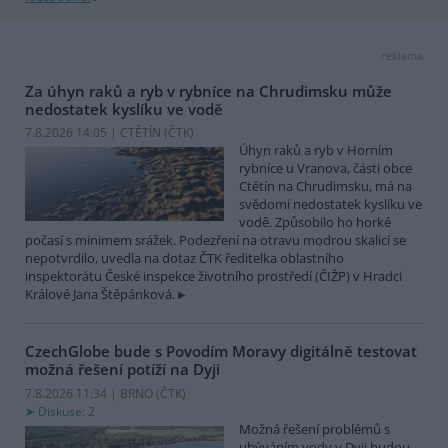
reklama
Za úhyn raků a ryb v rybníce na Chrudimsku může
nedostatek kyslíku ve vodě
7.8.2026 14:05 | CTĚTÍN (
ČTK
)
Úhyn raků a ryb v Horním
rybníce u Vranova, části obce
Ctětín na Chrudimsku, má na
svědomí nedostatek kyslíku ve
vodě. Způsobilo ho horké
počasí s minimem srážek. Podezření na otravu modrou skalicí se
nepotvrdilo, uvedla na dotaz ČTK ředitelka oblastního
inspektorátu České inspekce životního prostředí (ČIŽP) v Hradci
Králové Jana Štěpánková.
CzechGlobe bude s Povodím Moravy digitálně testovat
možná řešení potíží na Dyji
7.8.2026 11:34 | BRNO (
ČTK
)
Diskuse: 2
Možná řešení problémů s
ubýváním vody v Dyji budou