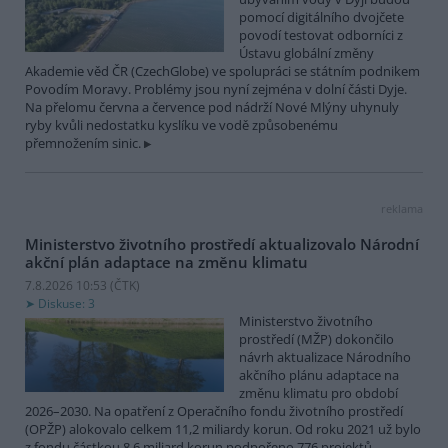
pomocí digitálního dvojčete
povodí testovat odborníci z
Ústavu globální změny
Akademie věd ČR (CzechGlobe) ve spolupráci se státním podnikem
Povodím Moravy. Problémy jsou nyní zejména v dolní části Dyje.
Na přelomu června a července pod nádrží Nové Mlýny uhynuly
ryby kvůli nedostatku kyslíku ve vodě způsobenému
přemnožením sinic.
reklama
Ministerstvo životního prostředí aktualizovalo Národní
akční plán adaptace na změnu klimatu
7.8.2026 10:53 (
ČTK
)
Diskuse: 3
Ministerstvo životního
prostředí (MŽP) dokončilo
návrh aktualizace Národního
akčního plánu adaptace na
změnu klimatu pro období
2026–2030. Na opatření z Operačního fondu životního prostředí
(OPŽP) alokovalo celkem 11,2 miliardy korun. Od roku 2021 už bylo
z fondu částkou 8,6 miliard korun podpořeno 776 projektů