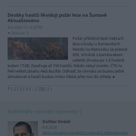
Desítky hasičů likvidují požár lesa na Šumavě
Aktualizováno
4.8.2026 17:13 (
ČTK
)
Diskuse: 2
Požár přibližně šesti hektarů
lesa a louky u šumavských
Nezdic na Klatovsku se přestal
šířit. Vrtulník s bambivakem
odletěl zhruba po 1,5 hodině
kolem 17:00. Zasahuje až 150 hasičů. Nikdo nebyl zraněn. ČTK to
řekl velitel zásahu Aleš Bucifal. Odhadl, že ohniska se budou ještě
dohašovat a hasiči budou místo hlídat přes noc do středy.
1
|
2
|
3
|
4
|
..
|
1581
|
»
komentáře
nejnovější
nejčtenější
Dalibor Dostál
8.8.2026
Místo kosení vyprahlých trávníků odstraňování