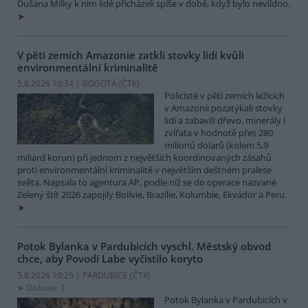
Dušana Milky k nim lidé přicházeli spíše v době, když bylo nevlídno.
V pěti zemích Amazonie zatkli stovky lidí kvůli
environmentální kriminalitě
5.8.2026 10:34 | BOGOTÁ (
ČTK
)
Policisté v pěti zemích ležících
v Amazonii pozatýkali stovky
lidí a zabavili dřevo, minerály i
zvířata v hodnotě přes 280
milionů dolarů (kolem 5,9
miliard korun) při jednom z největších koordinovaných zásahů
proti environmentální kriminalitě v největším deštném pralese
světa. Napsala to agentura AP, podle níž se do operace nazvané
Zelený štít 2026 zapojily Bolívie, Brazílie, Kolumbie, Ekvádor a Peru.
Potok Bylanka v Pardubicích vyschl. Městský obvod
chce, aby Povodí Labe vyčistilo koryto
5.8.2026 10:26 | PARDUBICE (
ČTK
)
Diskuse: 1
Potok Bylanka v Pardubicích v