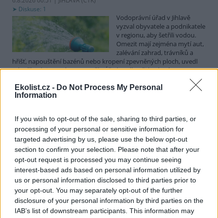
6.8.2026 00:51 | JIHLAVA (
ČTK
)
Diskuse: 1
Vodoprávní úřad v Jihlavě
vyzval obyvatele a podnikatele
v regionu, aby šetřili vodou.
Omezit mají zejména mytí aut,
zalévání zahrad, trávníků a
hřišť, napouštění bazénů nebo kropení zpevněných ploch, uvedl
mluvčí radnice Radovan Daněk. Úřad podle něj bude víc
kontrolovat povolené odběry. Výzva k šetření vodou platí pro
Ekolist.cz -
Do Not Process My Personal
všechny obce spadající pod Jihlavu jako obec s rozšířenou
Information
působností.
If you wish to opt-out of the sale, sharing to third parties, or
Celníci odhalili gang překupníků papoušků, zajistili
processing of your personal or sensitive information for
stovku ptáků
targeted advertising by us, please use the below opt-out
5.8.2026 20:13 (
ČTK
)
section to confirm your selection. Please note that after your
Celníci odhalili gang
opt-out request is processed you may continue seeing
překupníků chráněných druhů
interest-based ads based on personal information utilized by
papoušků působící v několika
krajích a zajistili asi stovku
us or personal information disclosed to third parties prior to
ptáků. S odchytem a
your opt-out. You may separately opt-out of the further
zajištěním zvířat celníkům pomohly zoo v Praze, Zlíně a Ostravě. V
disclosure of your personal information by third parties on the
ostravské zahradě také papoušci nalezli dočasné útočiště. V
IAB’s list of downstream participants. This information may
tiskové zprávě na
webu
celníků to oznámila mluvčí Celní správy ČR