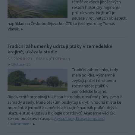
téměř ve všech jihočeských
řekách historicky nejmenší
průtok vody. Nejhorší je
situace v rovinatých oblastech,
například na Českobudějovicku. ČTK to řekl hydrolog Tomáš
Vlasák.
Tradiční záhumenky udržují ptáky v zemědělské
krajině, ukázala studie
6.8.2026 01:23 | PRAHA (
ČTK/Ekolist
)
Diskuse: 26
Tradiční záhumenky, tedy
malá políčka, významně
zvyšují počet i druhovou
rozmanitost ptáků v
zemědělské krajině.
Biodiverzitě prospívají také staré stodoly, otevřené půdy, pestré
zahrady a sady, které ptákům poskytují úkryt i vhodná místa ke
hnízdění. V jednolité zemědělské krajině naopak ptáků ubývá,
ukazuje studie Ústavu biologie obratlovců Akademie věd ČR,
kterou publikoval časopis
Agriculture, Ecosystems and
Environment
.