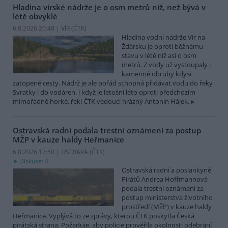
Hladina vírské nádrže je o osm metrů níž, než bývá v
létě obvyklé
6.8.2026 20:48 | VÍR (
ČTK
)
Hladina vodní nádrže Vír na
Žďársku je oproti běžnému
stavu v létě níž asi o osm
metrů. Z vody už vystoupaly i
kamenné obruby kdysi
zatopené cesty. Nádrž je ale pořád schopná přidávat vodu do řeky
Svratky i do vodáren, i když je letošní léto oproti předchozím
mimořádně horké, řekl ČTK vedoucí hrázný Antonín Hájek.
Ostravská radní podala trestní oznámení za postup
MŽP v kauze haldy Heřmanice
6.8.2026 17:50 | OSTRAVA (
ČTK
)
Diskuse: 4
Ostravská radní a poslankyně
Pirátů Andrea Hoffmannová
podala trestní oznámení za
postup ministerstva životního
prostředí (MŽP) v kauze haldy
Heřmanice. Vyplývá to ze zprávy, kterou ČTK poskytla Česká
pirátská strana. Požaduje, aby policie prověřila okolnosti odebrání