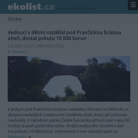
☰
/
zpravodajství
/
zprávy
Zprávy
Vedoucí s dětmi rozdělal pod Pravčickou bránou
oheň, dostal pokutu 10 000 korun
7.8.2026 14:20 | HŘENSKO (
ČTK
)
Diskuse: 1
V jeskyni pod Pravčickou bránou nedaleko Hřenska na Děčínsku si
skupina nezletilých s vedoucím rozdělala oheň, který při odchodu
neuhasila. V národním parku České Švýcarsko přitom platí nejvyšší
možný stupeň požárního rizika. Strážci vedoucího dostihli a dali
mu pokutu 10 000 korun. Informoval o tom národní park na
facebooku.