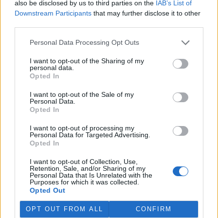
also be disclosed by us to third parties on the
IAB’s List of
Martina Kaňková. Případem se zabývá policie.
Downstream Participants
that may further disclose it to other
third parties.
Island vyhostí aktivisty bojující proti lovu velryb,
pronásledovali velrybáře
Personal Data Processing Opt Outs
5.8.2026 19:54 (
ČTK
)
I want to opt-out of the Sharing of my
Islandské úřady nařídily
personal data.
vyhoštění 21 aktivistů
Opted In
bojujících proti lovu velryb
poté, co minulý týden
I want to opt-out of the Sale of my
pobřežní stráž s policií zabavily
Personal Data.
jejich loď, která pronásledovala velrybářské plavidlo. Pasažéři lodi
Opted In
patřící nadaci kanadsko-amerického ekologického aktivisty Paula
Watsona jsou od té doby zadržováni v Reykjavíku. Sám Watson na
I want to opt-out of processing my
palubě nebyl. Píše o tom agentura AFP s odvoláním na islandskou
Personal Data for Targeted Advertising.
policii.
Opted In
I want to opt-out of Collection, Use,
Záchranná stanice v Praze přijímá kvůli vedrům více
Retention, Sale, and/or Sharing of my
Personal Data that Is Unrelated with the
volně žijících zvířat
Purposes for which it was collected.
5.8.2026 17:40 | PRAHA (
ČTK
)
Opted Out
Kvůli vysokým letním
teplotám pracovníci pražské
OPT OUT FROM ALL
CONFIRM
záchranné stanice pro volně