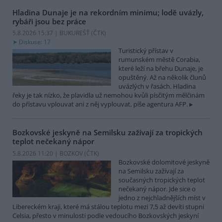
Hladina Dunaje je na rekordním minimu; lodě uvázly,
rybáři jsou bez práce
5.8.2026 15:37 | BUKUREŠŤ (
ČTK
)
Diskuse: 17
Turistický přístav v
rumunském městě Corabia,
které leží na břehu Dunaje, je
opuštěný. Až na několik člunů
uvázlých v řasách. Hladina
řeky je tak nízko, že plavidla už nemohou kvůli písčitým mělčinám
do přístavu vplouvat ani z něj vyplouvat, píše agentura AFP.
Bozkovské jeskyně na Semilsku zažívají za tropických
teplot nečekaný nápor
5.8.2026 11:20 | BOZKOV (
ČTK
)
Bozkovské dolomitové jeskyně
na Semilsku zažívají za
současných tropických teplot
nečekaný nápor. Jde sice o
jedno z nejchladnějších míst v
Libereckém kraji, které má stálou teplotu mezi 7,5 až devíti stupni
Celsia, přesto v minulosti podle vedoucího Bozkovských jeskyní