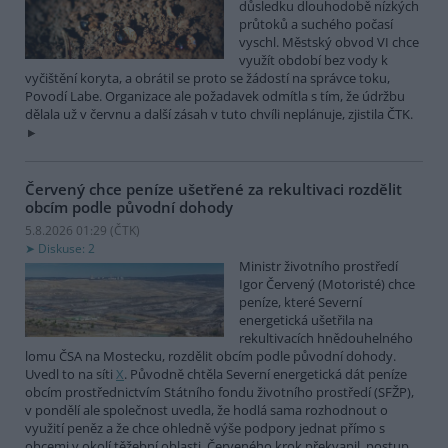
důsledku dlouhodobě nízkých
průtoků a suchého počasí
vyschl. Městský obvod VI chce
využít období bez vody k
vyčištění koryta, a obrátil se proto se žádostí na správce toku,
Povodí Labe. Organizace ale požadavek odmítla s tím, že údržbu
dělala už v červnu a další zásah v tuto chvíli neplánuje, zjistila ČTK.
Červený chce peníze ušetřené za rekultivaci rozdělit
obcím podle původní dohody
5.8.2026 01:29 (
ČTK
)
Diskuse: 2
Ministr životního prostředí
Igor Červený (Motoristé) chce
peníze, které Severní
energetická ušetřila na
rekultivacích hnědouhelného
lomu ČSA na Mostecku, rozdělit obcím podle původní dohody.
Uvedl to na síti
X
. Původně chtěla Severní energetická dát peníze
obcím prostřednictvím Státního fondu životního prostředí (SFŽP),
v pondělí ale společnost uvedla, že hodlá sama rozhodnout o
využití peněz a že chce ohledně výše podpory jednat přímo s
obcemi v okolí těžební oblasti. Červeného krok překvapil, postup