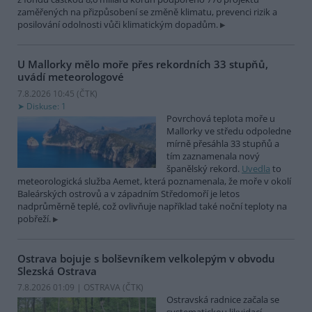
zaměřených na přizpůsobení se změně klimatu, prevenci rizik a
posilování odolnosti vůči klimatickým dopadům.
U Mallorky mělo moře přes rekordních 33 stupňů,
uvádí meteorologové
7.8.2026 10:45 (
ČTK
)
Diskuse: 1
Povrchová teplota moře u
Mallorky ve středu odpoledne
mírně přesáhla 33 stupňů a
tím zaznamenala nový
španělský rekord.
Uvedla
to
meteorologická služba Aemet, která poznamenala, že moře v okolí
Baleárských ostrovů a v západním Středomoří je letos
nadprůměrně teplé, což ovlivňuje například také noční teploty na
pobřeží.
Ostrava bojuje s bolševníkem velkolepým v obvodu
Slezská Ostrava
7.8.2026 01:09 | OSTRAVA (
ČTK
)
Ostravská radnice začala se