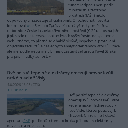
tunami odpadu není podle
ministerstva životního
prostředí (MŽP) nikdo
odpovědný a neexistuje oficiální viník. O rozhodnutí resortu
informoval
web
Seznam Zprávy. Kauzu čtyři roky prošetřovali
odborníci z České inspekce životního prostředí (ČIŽP), letos na jaře
ji převzalo ministerstvo. Ani po letech vyšetřování nebylo podle
webu známo, co přesně se v haldě skrývá, inspekce si proto loni
objednala sérii vrtů a následných analýz odebraných vzorků. Práce
ale měl podle webu minulý měsíc zastavit šéf úřadu Pavel Straka
pro jejich nadbytečnost.
Dvě polské tepelné elektrárny omezují provoz kvůli
nízké hladině Visly
4.8.2026 18:35 (
ČTK
)
Diskuse: 6
Dvě polské tepelné elektrárny
omezují svůj provoz kvůli vlně
veder a nízké hladině vody v
řece Visle, kterou používají k
chlazení. Napsala to tisková
agentura
PAP
, podle níž k tomuto kroku přistoupily elektrárny
Kozienice a Polaniec.