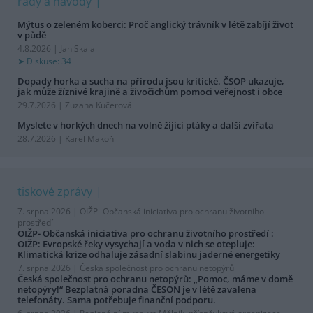
rady a návody
Mýtus o zeleném koberci: Proč anglický trávník v létě zabíjí život
v půdě
4.8.2026 | Jan Skala
Diskuse: 34
Dopady horka a sucha na přírodu jsou kritické. ČSOP ukazuje,
jak může žíznivé krajině a živočichům pomoci veřejnost i obce
29.7.2026 | Zuzana Kučerová
Myslete v horkých dnech na volně žijící ptáky a další zvířata
28.7.2026 | Karel Makoň
tiskové zprávy
7. srpna 2026 |
OIŽP- Občanská iniciativa pro ochranu životního
prostředí
OIŽP- Občanská iniciativa pro ochranu životního prostředí :
OIŽP: Evropské řeky vysychají a voda v nich se otepluje:
Klimatická krize odhaluje zásadní slabinu jaderné energetiky
7. srpna 2026 |
Česká společnost pro ochranu netopýrů
Česká společnost pro ochranu netopýrů: „Pomoc, máme v domě
netopýry!“ Bezplatná poradna ČESON je v létě zavalena
telefonáty. Sama potřebuje finanční podporu.