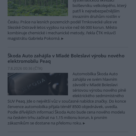
systematickou likvidací
bolševníku velkolepého, který
patří k nejnebezpečnějším
invazním druhům rostlin v
Česku. Práce na lesních pozemcích podél Trnkovecké ulice ve
Slezské Ostravě letos vyjdou na více než 66 000 korun. Město
kombinuje chemické i mechanické metody, řekla ČTK mluvčí
magistrátu Gabriela Pokorná.
Škoda Auto zahájila v Mladé Boleslavi výrobu nového
elektromobilu Peaq
7.8.2026 00:36 (
ČTK
)
Automobilka Škoda Auto
zahájila ve svém hlavním
závodě v Mladé Boleslavi
sériovou výrobu nového plně
elektrického sedmimístného
SUV Peaq. Jde o největší vůz v současné nabídce značky. Do konce
července automobilka přijala téměř 8500 objednávek, uvedla.
Podle dřívějších informací Škoda Auto bude cena nového modelu
na českém trhu začínat na 1,15 milionu korun, k prvním
zákazníkům se dostane na přelomu roku.