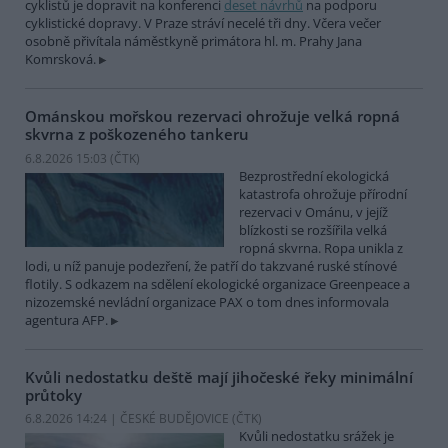
cyklistů je dopravit na konferenci
deset návrhů
na podporu
cyklistické dopravy. V Praze stráví necelé tři dny. Včera večer
osobně přivítala náměstkyně primátora hl. m. Prahy Jana
Komrsková.
Ománskou mořskou rezervaci ohrožuje velká ropná
skvrna z poškozeného tankeru
6.8.2026 15:03 (
ČTK
)
Bezprostřední ekologická
katastrofa ohrožuje přírodní
rezervaci v Ománu, v jejíž
blízkosti se rozšířila velká
ropná skvrna. Ropa unikla z
lodi, u níž panuje podezření, že patří do takzvané ruské stínové
flotily. S odkazem na sdělení ekologické organizace Greenpeace a
nizozemské nevládní organizace PAX o tom dnes informovala
agentura AFP.
Kvůli nedostatku deště mají jihočeské řeky minimální
průtoky
6.8.2026 14:24 | ČESKÉ BUDĚJOVICE (
ČTK
)
Kvůli nedostatku srážek je