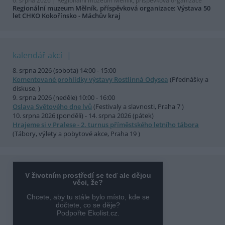
6. srpna 2026 |
Regionální muzeum Mělník, příspěvková organizace
Regionální muzeum Mělník, příspěvková organizace: Výstava 50
let CHKO Kokořínsko - Máchův kraj
kalendář akcí
8. srpna 2026 (sobota) 14:00 - 15:00
Komentované prohlídky výstavy Rostlinná Odysea
(Přednášky a
diskuse, )
9. srpna 2026 (neděle) 10:00 - 16:00
Oslava Světového dne lvů
(Festivaly a slavnosti, Praha 7 )
10. srpna 2026 (pondělí) - 14. srpna 2026 (pátek)
Hrajeme si v Pralese - 2. turnus příměstského letního tábora
(Tábory, výlety a pobytové akce, Praha 19 )