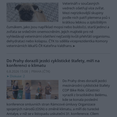
Veterináři v současných
vedrech ošetřují více zvířat.
Mezi nejrizikovější skupiny
podle nich patří plemena psů s
krátkou lebkou a zploštělým
čumákem, jako jsou například mopsi nebo buldočci, starší jedinci a
zvířata se srdečním onemocněním. Jejich majitelé pro ně
vyhledávají veterinární ošetření nejčastěji kvůli přehřátí organismu,
dehydrataci nebo kolapsu. ČTK to sdělila viceprezidentka Komory
veterinárních lékařů ČR Kateřina Valdhans.
Do Prahy dorazili jezdci cyklistické štafety, míří na
konferenci o klimatu
6.8.2026 15:08 | PRAHA (
ČTK
)
Diskuse: 2
Do Prahy dnes dorazili jezdci
mezinárodní cyklistické štafety
COP Bike Ride. Účastníci
vyrazili z brazilského Belému,
kde se konala poslední
konference smluvních stran Rámcové úmluvy Organizace
spojených národů (OSN) o změně klimatu, a míří do turecké
Antalye, v níž se v listopadu uskuteční 31. konference. Cílem