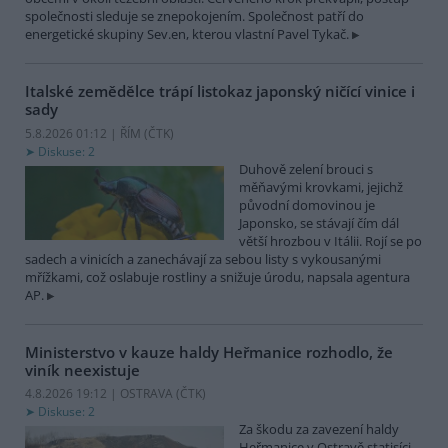
společnosti sleduje se znepokojením. Společnost patří do
energetické skupiny Sev.en, kterou vlastní Pavel Tykač.
Italské zemědělce trápí listokaz japonský ničící vinice i
sady
5.8.2026 01:12 | ŘÍM (
ČTK
)
Diskuse: 2
Duhově zelení brouci s
měňavými krovkami, jejichž
původní domovinou je
Japonsko, se stávají čím dál
větší hrozbou v Itálii. Rojí se po
sadech a vinicích a zanechávají za sebou listy s vykousanými
mřížkami, což oslabuje rostliny a snižuje úrodu, napsala agentura
AP.
Ministerstvo v kauze haldy Heřmanice rozhodlo, že
viník neexistuje
4.8.2026 19:12 | OSTRAVA (
ČTK
)
Diskuse: 2
Za škodu za zavezení haldy
Heřmanice v Ostravě statisíci