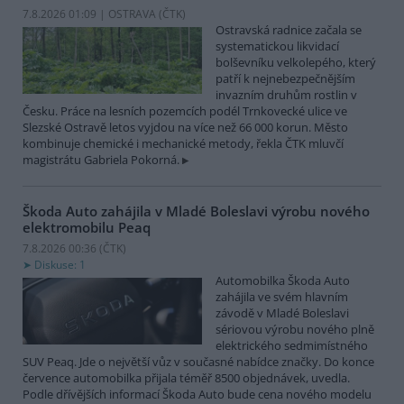
7.8.2026 01:09 | OSTRAVA (
ČTK
)
Ostravská radnice začala se
systematickou likvidací
bolševníku velkolepého, který
patří k nejnebezpečnějším
invazním druhům rostlin v
Česku. Práce na lesních pozemcích podél Trnkovecké ulice ve
Slezské Ostravě letos vyjdou na více než 66 000 korun. Město
kombinuje chemické i mechanické metody, řekla ČTK mluvčí
magistrátu Gabriela Pokorná.
Škoda Auto zahájila v Mladé Boleslavi výrobu nového
elektromobilu Peaq
7.8.2026 00:36 (
ČTK
)
Diskuse: 1
Automobilka Škoda Auto
zahájila ve svém hlavním
závodě v Mladé Boleslavi
sériovou výrobu nového plně
elektrického sedmimístného
SUV Peaq. Jde o největší vůz v současné nabídce značky. Do konce
července automobilka přijala téměř 8500 objednávek, uvedla.
Podle dřívějších informací Škoda Auto bude cena nového modelu