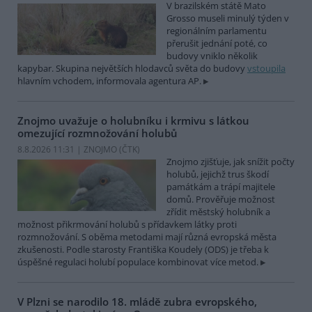
V brazilském státě Mato
Grosso museli minulý týden v
regionálním parlamentu
přerušit jednání poté, co
budovy vniklo několik
kapybar. Skupina největších hlodavců světa do budovy
vstoupila
hlavním vchodem, informovala agentura AP.
Znojmo uvažuje o holubníku i krmivu s látkou
omezující rozmnožování holubů
8.8.2026 11:31 | ZNOJMO (
ČTK
)
Znojmo zjišťuje, jak snížit počty
holubů, jejichž trus škodí
památkám a trápí majitele
domů. Prověřuje možnost
zřídit městský holubník a
možnost přikrmování holubů s přídavkem látky proti
rozmnožování. S oběma metodami mají různá evropská města
zkušenosti. Podle starosty Františka Koudely (ODS) je třeba k
úspěšné regulaci holubí populace kombinovat více metod.
V Plzni se narodilo 18. mládě zubra evropského,