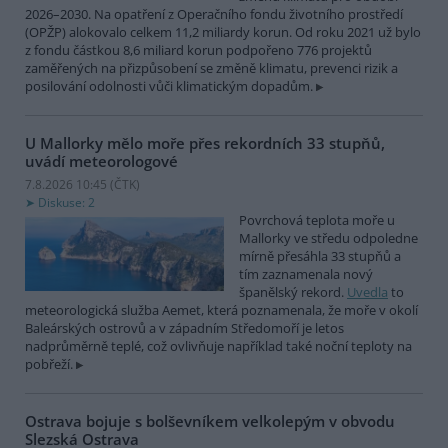
2026–2030. Na opatření z Operačního fondu životního prostředí
(OPŽP) alokovalo celkem 11,2 miliardy korun. Od roku 2021 už bylo
z fondu částkou 8,6 miliard korun podpořeno 776 projektů
zaměřených na přizpůsobení se změně klimatu, prevenci rizik a
posilování odolnosti vůči klimatickým dopadům.
U Mallorky mělo moře přes rekordních 33 stupňů,
uvádí meteorologové
7.8.2026 10:45 (
ČTK
)
Diskuse: 2
Povrchová teplota moře u
Mallorky ve středu odpoledne
mírně přesáhla 33 stupňů a
tím zaznamenala nový
španělský rekord.
Uvedla
to
meteorologická služba Aemet, která poznamenala, že moře v okolí
Baleárských ostrovů a v západním Středomoří je letos
nadprůměrně teplé, což ovlivňuje například také noční teploty na
pobřeží.
Ostrava bojuje s bolševníkem velkolepým v obvodu
Slezská Ostrava