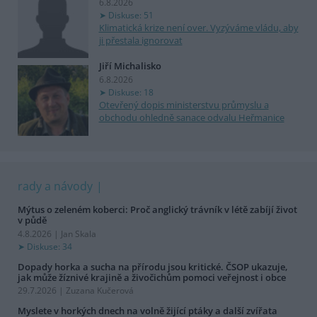
6.8.2026
Diskuse: 51
Klimatická krize není over. Vyzýváme vládu, aby
ji přestala ignorovat
Jiří Michalisko
6.8.2026
Diskuse: 18
Otevřený dopis ministerstvu průmyslu a
obchodu ohledně sanace odvalu Heřmanice
rady a návody
Mýtus o zeleném koberci: Proč anglický trávník v létě zabíjí život
v půdě
4.8.2026 | Jan Skala
Diskuse: 34
Dopady horka a sucha na přírodu jsou kritické. ČSOP ukazuje,
jak může žíznivé krajině a živočichům pomoci veřejnost i obce
29.7.2026 | Zuzana Kučerová
Myslete v horkých dnech na volně žijící ptáky a další zvířata