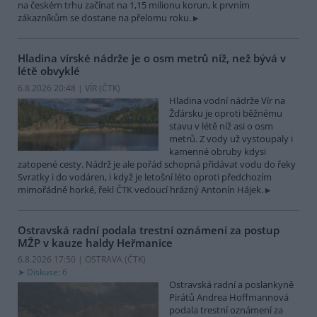
na českém trhu začínat na 1,15 milionu korun, k prvním
zákazníkům se dostane na přelomu roku.
Hladina vírské nádrže je o osm metrů níž, než bývá v
létě obvyklé
6.8.2026 20:48 | VÍR (
ČTK
)
Hladina vodní nádrže Vír na
Žďársku je oproti běžnému
stavu v létě níž asi o osm
metrů. Z vody už vystoupaly i
kamenné obruby kdysi
zatopené cesty. Nádrž je ale pořád schopná přidávat vodu do řeky
Svratky i do vodáren, i když je letošní léto oproti předchozím
mimořádně horké, řekl ČTK vedoucí hrázný Antonín Hájek.
Ostravská radní podala trestní oznámení za postup
MŽP v kauze haldy Heřmanice
6.8.2026 17:50 | OSTRAVA (
ČTK
)
Diskuse: 6
Ostravská radní a poslankyně
Pirátů Andrea Hoffmannová
podala trestní oznámení za