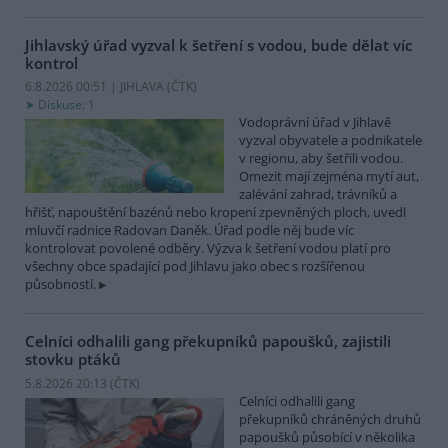
Jihlavský úřad vyzval k šetření s vodou, bude dělat víc
kontrol
6.8.2026 00:51 | JIHLAVA (
ČTK
)
Diskuse: 1
Vodoprávní úřad v Jihlavě
vyzval obyvatele a podnikatele
v regionu, aby šetřili vodou.
Omezit mají zejména mytí aut,
zalévání zahrad, trávníků a
hřišť, napouštění bazénů nebo kropení zpevněných ploch, uvedl
mluvčí radnice Radovan Daněk. Úřad podle něj bude víc
kontrolovat povolené odběry. Výzva k šetření vodou platí pro
všechny obce spadající pod Jihlavu jako obec s rozšířenou
působností.
Celníci odhalili gang překupníků papoušků, zajistili
stovku ptáků
5.8.2026 20:13 (
ČTK
)
Celníci odhalili gang
překupníků chráněných druhů
papoušků působící v několika