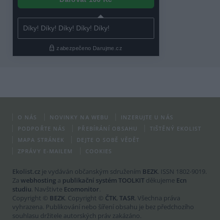
O NÁS
NOVINKY NA WEBU
INZERUJTE U NÁS
PODPOŘTE NÁS
PŘEBÍRÁNÍ OBSAHU
TIŠTĚNÝ EKOLIST
MAPA STRÁNEK
DEJTE O SOBĚ VĚDĚT
ZPRÁVY E-MAILEM
COOKIES
Ekolist.cz
je vydáván občanským sdružením
BEZK
. ISSN 1802-9019.
Za
webhosting
a
publikační systém TOOLKIT
děkujeme
Ecn
studiu
. Navštivte
Ecomonitor
.
Copyright ©
BEZK
. Copyright ©
ČTK
,
TASR
. Všechna práva
vyhrazena. Publikování nebo šíření obsahu je bez předchozího
souhlasu držitele autorských práv zakázáno.