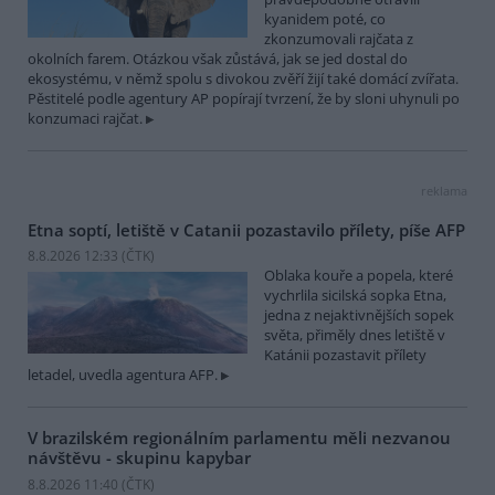
kyanidem poté, co
zkonzumovali rajčata z
okolních farem. Otázkou však zůstává, jak se jed dostal do
ekosystému, v němž spolu s divokou zvěří žijí také domácí zvířata.
Pěstitelé podle agentury AP popírají tvrzení, že by sloni uhynuli po
konzumaci rajčat.
reklama
Etna soptí, letiště v Catanii pozastavilo přílety, píše AFP
8.8.2026 12:33 (
ČTK
)
Oblaka kouře a popela, které
vychrlila sicilská sopka Etna,
jedna z nejaktivnějších sopek
světa, přiměly dnes letiště v
Katánii pozastavit přílety
letadel, uvedla agentura AFP.
V brazilském regionálním parlamentu měli nezvanou
návštěvu - skupinu kapybar
8.8.2026 11:40 (
ČTK
)