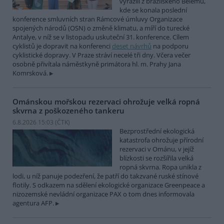
vyrazili z brazilského Belému,
kde se konala poslední
konference smluvních stran Rámcové úmluvy Organizace
spojených národů (OSN) o změně klimatu, a míří do turecké
Antalye, v níž se v listopadu uskuteční 31. konference. Cílem
cyklistů je dopravit na konferenci
deset návrhů
na podporu
cyklistické dopravy. V Praze stráví necelé tři dny. Včera večer
osobně přivítala náměstkyně primátora hl. m. Prahy Jana
Komrsková.
Ománskou mořskou rezervaci ohrožuje velká ropná
skvrna z poškozeného tankeru
6.8.2026 15:03 (
ČTK
)
Bezprostřední ekologická
katastrofa ohrožuje přírodní
rezervaci v Ománu, v jejíž
blízkosti se rozšířila velká
ropná skvrna. Ropa unikla z
lodi, u níž panuje podezření, že patří do takzvané ruské stínové
flotily. S odkazem na sdělení ekologické organizace Greenpeace a
nizozemské nevládní organizace PAX o tom dnes informovala
agentura AFP.