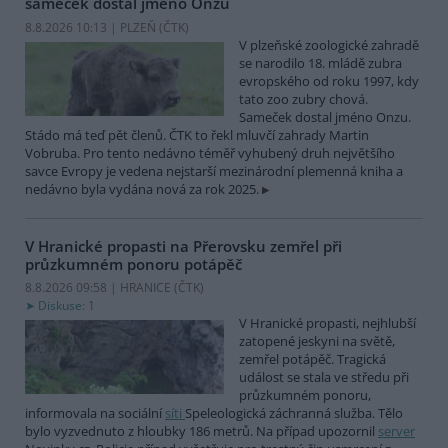
sameček dostal jméno Onzu
8.8.2026 10:13 | PLZEŇ (
ČTK
)
V plzeňské zoologické zahradě
se narodilo 18. mládě zubra
evropského od roku 1997, kdy
tato zoo zubry chová.
Sameček dostal jméno Onzu.
Stádo má teď pět členů. ČTK to řekl mluvčí zahrady Martin
Vobruba. Pro tento nedávno téměř vyhubený druh největšího
savce Evropy je vedena nejstarší mezinárodní plemenná kniha a
nedávno byla vydána nová za rok 2025.
V Hranické propasti na Přerovsku zemřel při
průzkumném ponoru potápěč
8.8.2026 09:58 | HRANICE (
ČTK
)
Diskuse: 1
V Hranické propasti, nejhlubší
zatopené jeskyni na světě,
zemřel potápěč. Tragická
událost se stala ve středu při
průzkumném ponoru,
informovala na sociální
síti
Speleologická záchranná služba. Tělo
bylo vyzvednuto z hloubky 186 metrů. Na případ upozornil
server