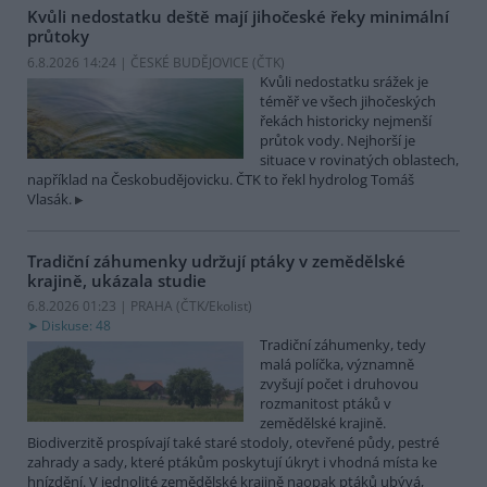
Kvůli nedostatku deště mají jihočeské řeky minimální
průtoky
6.8.2026 14:24 | ČESKÉ BUDĚJOVICE (
ČTK
)
Kvůli nedostatku srážek je
téměř ve všech jihočeských
řekách historicky nejmenší
průtok vody. Nejhorší je
situace v rovinatých oblastech,
například na Českobudějovicku. ČTK to řekl hydrolog Tomáš
Vlasák.
Tradiční záhumenky udržují ptáky v zemědělské
krajině, ukázala studie
6.8.2026 01:23 | PRAHA (
ČTK/Ekolist
)
Diskuse: 48
Tradiční záhumenky, tedy
malá políčka, významně
zvyšují počet i druhovou
rozmanitost ptáků v
zemědělské krajině.
Biodiverzitě prospívají také staré stodoly, otevřené půdy, pestré
zahrady a sady, které ptákům poskytují úkryt i vhodná místa ke
hnízdění. V jednolité zemědělské krajině naopak ptáků ubývá,