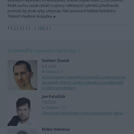
vysokým teplotám a nedostatku srážek odpaří další 2,5 procenta.
Kvůli suchu začali rybáři s výlovy některých rybníků předčasně,
protože by jinak ryby uhynuly, řekl provozní ředitel Rybářství
Třeboň Vladimír Kukačka.
1
|
2
|
3
|
4
|
..
|
1581
|
»
komentáře
nejnovější
nejčtenější
Dalibor Dostál
8.8.2026
Diskuse: 2
Místo kosení vyprahlých trávníků odstraňování
invazních dřevin. Změny klimatu promění péči
o zeleň ve městech
Jan Palaščák
7.8.2026
Diskuse: 13
Ohrožuje nedostatek vody budoucnost jádra?
Eliška Vidomus