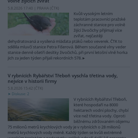
volně žijících zvířat
5.8.2026 17:40 | PRAHA (
ČTK
)
Kvůli vysokým letním
teplotám pracovníci pražské
záchranné stanice pro volně
žijící živočichy přijímají více
zvířat, nejčastěji
dehydratovaná a vysílená mláďata ptáků nebo veverek. ČTK to
sdělila mluvčí stanice Petra Fišerová. Během současné vlny veder
stanice denně ošetří desítky živočichů, při první letošní vlně horka
jich za jeden týden přijali rekordních 578.
V rybnících Rybářství Třeboň vyschla třetina vody,
nejvíce v historii firmy
5.8.2026 15:42 (
ČTK
)
Diskuse: 2
V rybnících Rybářství Třeboň,
které hospodaří na 8000
hektarech vodní plochy, chybí
více než třetina vody. Oproti
běžnému zdržovaném objemu
75 milionů metrů krychlových vody je v rybnících o 28 milionů
metrů krychlových vody méně. Každý týden se kvůli extrémně