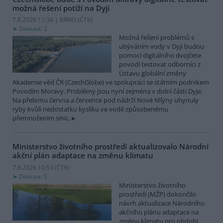
možná řešení potíží na Dyji
7.8.2026 11:34 | BRNO (
ČTK
)
Diskuse: 2
Možná řešení problémů s
ubýváním vody v Dyji budou
pomocí digitálního dvojčete
povodí testovat odborníci z
Ústavu globální změny
Akademie věd ČR (CzechGlobe) ve spolupráci se státním podnikem
Povodím Moravy. Problémy jsou nyní zejména v dolní části Dyje.
Na přelomu června a července pod nádrží Nové Mlýny uhynuly
ryby kvůli nedostatku kyslíku ve vodě způsobenému
přemnožením sinic.
Ministerstvo životního prostředí aktualizovalo Národní
akční plán adaptace na změnu klimatu
7.8.2026 10:53 (
ČTK
)
Diskuse: 5
Ministerstvo životního
prostředí (MŽP) dokončilo
návrh aktualizace Národního
akčního plánu adaptace na
změnu klimatu pro období