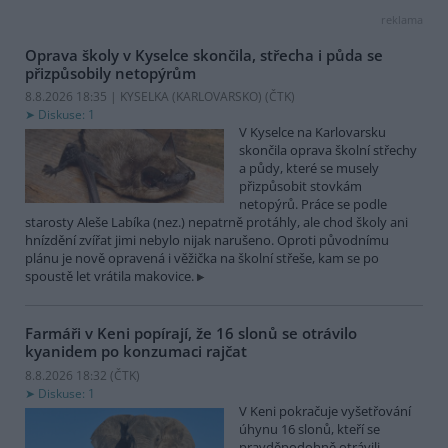
reklama
Oprava školy v Kyselce skončila, střecha i půda se
přizpůsobily netopýrům
8.8.2026 18:35 | KYSELKA (KARLOVARSKO) (
ČTK
)
Diskuse: 1
V Kyselce na Karlovarsku
skončila oprava školní střechy
a půdy, které se musely
přizpůsobit stovkám
netopýrů. Práce se podle
starosty Aleše Labíka (nez.) nepatrně protáhly, ale chod školy ani
hnízdění zvířat jimi nebylo nijak narušeno. Oproti původnímu
plánu je nově opravená i věžička na školní střeše, kam se po
spoustě let vrátila makovice.
Farmáři v Keni popírají, že 16 slonů se otrávilo
kyanidem po konzumaci rajčat
8.8.2026 18:32 (
ČTK
)
Diskuse: 1
V Keni pokračuje vyšetřování
úhynu 16 slonů, kteří se
pravděpodobně otrávili