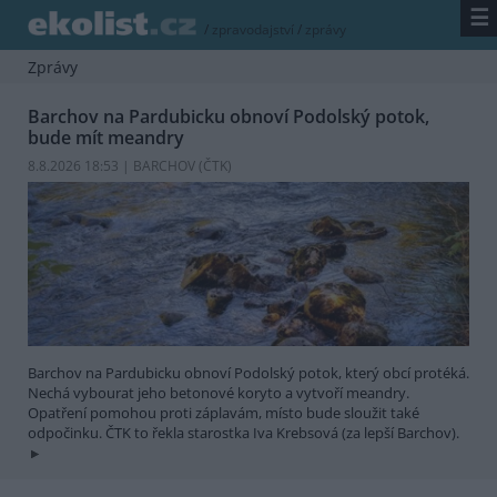
☰
/
zpravodajství
/
zprávy
Zprávy
Barchov na Pardubicku obnoví Podolský potok,
bude mít meandry
8.8.2026 18:53 | BARCHOV (
ČTK
)
Barchov na Pardubicku obnoví Podolský potok, který obcí protéká.
Nechá vybourat jeho betonové koryto a vytvoří meandry.
Opatření pomohou proti záplavám, místo bude sloužit také
odpočinku. ČTK to řekla starostka Iva Krebsová (za lepší Barchov).