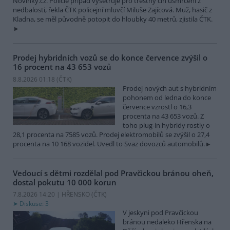
Novinky.cz. Policie případ vyšetřuje pro trestný čin usmrcení z
nedbalosti, řekla ČTK policejní mluvčí Miluše Zajícová. Muž, hasič z
Kladna, se měl původně potopit do hloubky 40 metrů, zjistila ČTK.
Prodej hybridních vozů se do konce července zvýšil o
16 procent na 43 653 vozů
8.8.2026 01:18 (
ČTK
)
Prodej nových aut s hybridním
pohonem od ledna do konce
července vzrostl o 16,3
procenta na 43 653 vozů. Z
toho plug-in hybridy rostly o
28,1 procenta na 7585 vozů. Prodej elektromobilů se zvýšil o 27,4
procenta na 10 168 vozidel. Uvedl to Svaz dovozců automobilů.
Vedoucí s dětmi rozdělal pod Pravčickou bránou oheň,
dostal pokutu 10 000 korun
7.8.2026 14:20 | HŘENSKO (
ČTK
)
Diskuse: 3
V jeskyni pod Pravčickou
bránou nedaleko Hřenska na