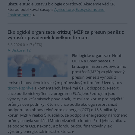
ukazuje studie Ústavu biologie obratlovců Akademie věd ČR,
kterou publikoval časopis
Agriculture, Ecosystems and
Environment
.
Ekologické organizace kritizují MŽP za přesun peněz z
výnosů z povolenek k velkým firmám
6.8.2026 01:17 (
ČTK
)
Diskuse: 12
Ekologické organizace Hnutí
DUHA a Greenpeace ČR
kritizují ministerstvo životního
prostředí (MŽP) za plánovaný
přesun peněz z výnosů z
emisních povolenek k velkým průmyslovým firmám. Uvedly to v
tiskové zprávě
a komentářích, které má ČTK k dispozici. Resort
chce podle nich vyčlenit z programu EUA, jehož zdrojem jsou
výnosy z aukcí emisních povolenek, 25 miliard korun pro největší
průmyslové podniky. K tomu chce podle ekologů resort snížit
podporu pro obnovitelné zdroje energie (OZE) o 15,5 miliardy
korun. MŽP v reakci ČTK sdělilo, že podpora energeticky náročného
průmyslu byla součástí Modernizačního fondu již od jeho vzniku, a
že podpora OZE nekončí, a z fondu budou financovány jak
výrobny energie, tak infrastruktura.