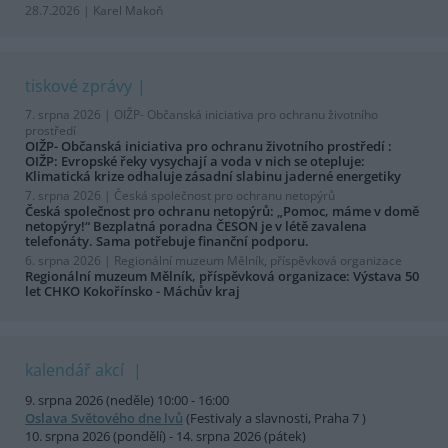
28.7.2026 | Karel Makoň
tiskové zprávy
7. srpna 2026 |
OIŽP- Občanská iniciativa pro ochranu životního
prostředí
OIŽP- Občanská iniciativa pro ochranu životního prostředí :
OIŽP: Evropské řeky vysychají a voda v nich se otepluje:
Klimatická krize odhaluje zásadní slabinu jaderné energetiky
7. srpna 2026 |
Česká společnost pro ochranu netopýrů
Česká společnost pro ochranu netopýrů: „Pomoc, máme v domě
netopýry!“ Bezplatná poradna ČESON je v létě zavalena
telefonáty. Sama potřebuje finanční podporu.
6. srpna 2026 |
Regionální muzeum Mělník, příspěvková organizace
Regionální muzeum Mělník, příspěvková organizace: Výstava 50
let CHKO Kokořínsko - Máchův kraj
kalendář akcí
9. srpna 2026 (neděle) 10:00 - 16:00
Oslava Světového dne lvů
(Festivaly a slavnosti, Praha 7 )
10. srpna 2026 (pondělí) - 14. srpna 2026 (pátek)