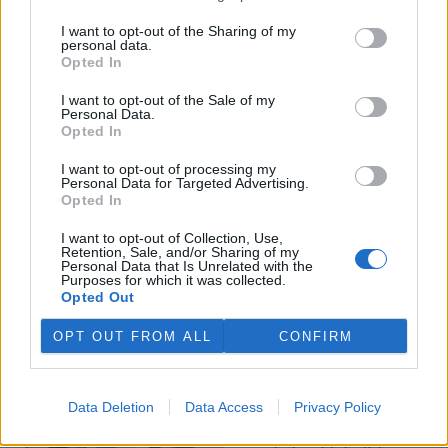
I want to opt-out of the Sharing of my
Veterináři v horku ošetřují více zvířat, ohrožení jsou psi
personal data.
se zploštělým čumákem
Opted In
6.8.2026 15:15 (
ČTK
)
Veterináři v současných
I want to opt-out of the Sale of my
Personal Data.
vedrech ošetřují více zvířat.
Opted In
Mezi nejrizikovější skupiny
podle nich patří plemena psů s
I want to opt-out of processing my
krátkou lebkou a zploštělým
Personal Data for Targeted Advertising.
čumákem, jako jsou například mopsi nebo buldočci, starší jedinci a
Opted In
zvířata se srdečním onemocněním. Jejich majitelé pro ně
vyhledávají veterinární ošetření nejčastěji kvůli přehřátí organismu,
I want to opt-out of Collection, Use,
dehydrataci nebo kolapsu. ČTK to sdělila viceprezidentka Komory
Retention, Sale, and/or Sharing of my
veterinárních lékařů ČR Kateřina Valdhans.
Personal Data that Is Unrelated with the
Purposes for which it was collected.
Opted Out
Do Prahy dorazili jezdci cyklistické štafety, míří na
konferenci o klimatu
OPT OUT FROM ALL
CONFIRM
6.8.2026 15:08 | PRAHA (
ČTK
)
Diskuse: 2
Do Prahy dnes dorazili jezdci
Data Deletion
Data Access
Privacy Policy
mezinárodní cyklistické štafety
COP Bike Ride. Účastníci