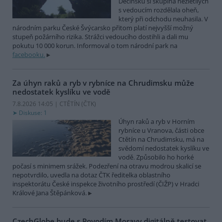
Děčínsku si skupina nezletilých
s vedoucím rozdělala oheň,
který při odchodu neuhasila. V
národním parku České Švýcarsko přitom platí nejvyšší možný
stupeň požárního rizika. Strážci vedoucího dostihli a dali mu
pokutu 10 000 korun. Informoval o tom národní park na
facebooku.
Za úhyn raků a ryb v rybníce na Chrudimsku může
nedostatek kyslíku ve vodě
7.8.2026 14:05 | CTĚTÍN (
ČTK
)
Diskuse: 1
Úhyn raků a ryb v Horním
rybníce u Vranova, části obce
Ctětín na Chrudimsku, má na
svědomí nedostatek kyslíku ve
vodě. Způsobilo ho horké
počasí s minimem srážek. Podezření na otravu modrou skalicí se
nepotvrdilo, uvedla na dotaz ČTK ředitelka oblastního
inspektorátu České inspekce životního prostředí (ČIŽP) v Hradci
Králové Jana Štěpánková.
CzechGlobe bude s Povodím Moravy digitálně testovat