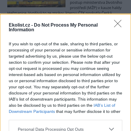
postup ministerstva životního
prostředí (MŽP) v kauze haldy
Heřmanice. Vyplývá to ze zprávy, kterou ČTK poskytla Česká
pirátská strana. Požaduje, aby policie prověřila okolnosti odebrání
případu České inspekci životního prostředí (ČIŽP) a zastavení řízení.
Ekolist.cz -
Do Not Process My Personal
Hoffmannová ČTK sdělila, že trestní oznámení podala proti dosud
Information
přesně nezjištěným osobám působícím na MŽP a ČIŽP, případně
dalším osobám, jejichž účast na popsaném postupu může být
If you wish to opt-out of the sale, sharing to third parties, or
zjištěna prověřováním. Stanovisko MŽP a ČIŽP ČTK shání.
processing of your personal or sensitive information for
targeted advertising by us, please use the below opt-out
Ředitelé odborů i mluvčí se z ČIŽP rozhodli odejít z
section to confirm your selection. Please note that after your
vlastní vůle, řekl Straka
opt-out request is processed you may continue seeing
6.8.2026 15:22 (
ČTK
)
interest-based ads based on personal information utilized by
Diskuse: 1
us or personal information disclosed to third parties prior to
Ředitel odboru vnitřních
your opt-out. You may separately opt-out of the further
služeb Matěj Mrlina, vedoucí
disclosure of your personal information by third parties on the
služebního úřadu Oldřich
IAB’s list of downstream participants. This information may
Jarolím a tisková mluvčí Miriam
Loužecká končí na České
also be disclosed by us to third parties on the
IAB’s List of
inspekci životního prostředí (ČIŽP) z vlastní iniciativy. Na dotaz ČTK
Downstream Participants
that may further disclose it to other
to napsal nový ředitel inspekce Pavel Straka (za Motoristy). O jejich
third parties.
plánovaných odchodech
informovaly
v pondělí Seznam Zprávy.
Podle něj tak končí dva z pěti ředitelů odborů na ČIŽP.
Personal Data Processing Opt Outs