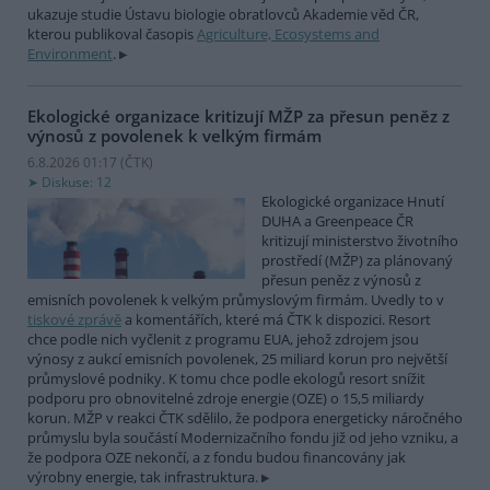
ukazuje studie Ústavu biologie obratlovců Akademie věd ČR,
kterou publikoval časopis
Agriculture, Ecosystems and
Environment
.
Ekologické organizace kritizují MŽP za přesun peněz z
výnosů z povolenek k velkým firmám
6.8.2026 01:17 (
ČTK
)
Diskuse: 12
Ekologické organizace Hnutí
DUHA a Greenpeace ČR
kritizují ministerstvo životního
prostředí (MŽP) za plánovaný
přesun peněz z výnosů z
emisních povolenek k velkým průmyslovým firmám. Uvedly to v
tiskové zprávě
a komentářích, které má ČTK k dispozici. Resort
chce podle nich vyčlenit z programu EUA, jehož zdrojem jsou
výnosy z aukcí emisních povolenek, 25 miliard korun pro největší
průmyslové podniky. K tomu chce podle ekologů resort snížit
podporu pro obnovitelné zdroje energie (OZE) o 15,5 miliardy
korun. MŽP v reakci ČTK sdělilo, že podpora energeticky náročného
průmyslu byla součástí Modernizačního fondu již od jeho vzniku, a
že podpora OZE nekončí, a z fondu budou financovány jak
výrobny energie, tak infrastruktura.