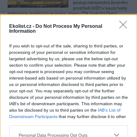
postup ministerstva životního
prostředí (MŽP) v kauze haldy
Heřmanice. Vyplývá to ze zprávy, kterou ČTK poskytla Česká
pirátská strana. Požaduje, aby policie prověřila okolnosti odebrání
případu České inspekci životního prostředí (ČIŽP) a zastavení řízení.
Ekolist.cz -
Do Not Process My Personal
Hoffmannová ČTK sdělila, že trestní oznámení podala proti dosud
Information
přesně nezjištěným osobám působícím na MŽP a ČIŽP, případně
dalším osobám, jejichž účast na popsaném postupu může být
If you wish to opt-out of the sale, sharing to third parties, or
zjištěna prověřováním. Stanovisko MŽP a ČIŽP ČTK shání.
processing of your personal or sensitive information for
targeted advertising by us, please use the below opt-out
Ředitelé odborů i mluvčí se z ČIŽP rozhodli odejít z
section to confirm your selection. Please note that after your
vlastní vůle, řekl Straka
opt-out request is processed you may continue seeing
6.8.2026 15:22 (
ČTK
)
interest-based ads based on personal information utilized by
Diskuse: 1
us or personal information disclosed to third parties prior to
Ředitel odboru vnitřních
your opt-out. You may separately opt-out of the further
služeb Matěj Mrlina, vedoucí
disclosure of your personal information by third parties on the
služebního úřadu Oldřich
IAB’s list of downstream participants. This information may
Jarolím a tisková mluvčí Miriam
Loužecká končí na České
also be disclosed by us to third parties on the
IAB’s List of
inspekci životního prostředí (ČIŽP) z vlastní iniciativy. Na dotaz ČTK
Downstream Participants
that may further disclose it to other
to napsal nový ředitel inspekce Pavel Straka (za Motoristy). O jejich
third parties.
plánovaných odchodech
informovaly
v pondělí Seznam Zprávy.
Podle něj tak končí dva z pěti ředitelů odborů na ČIŽP.
Personal Data Processing Opt Outs