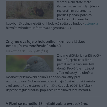
V brazilském státě Mato
Grosso museli minulý týden v
regionálním parlamentu
přerušit jednání poté, co
budovy vniklo několik
kapybar. Skupina největších hlodavců světa do budovy
vstoupila
hlavním vchodem, informovala agentura AP.
Znojmo uvažuje o holubníku i krmivu s látkou
omezující rozmnožování holubů
8.8.2026 11:31 | ZNOJMO (
ČTK
)
Znojmo zjišťuje, jak snížit počty
holubů, jejichž trus škodí
památkám a trápí majitele
domů. Prověřuje možnost
zřídit městský holubník a
možnost přikrmování holubů s přídavkem látky proti
rozmnožování. S oběma metodami mají různá evropská města
zkušenosti. Podle starosty Františka Koudely (ODS) je třeba k
úspěšné regulaci holubí populace kombinovat více metod.
V Plzni se narodilo 18. mládě zubra evropského,