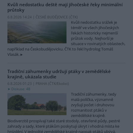
Kvůli nedostatku deště mají jihočeské řeky minimální
průtoky
6.8.2026 14:24 | ČESKÉ BUDĚJOVICE (
ČTK
)
Kvůli nedostatku srážek je
téměř ve všech jihočeských
řekách historicky nejmenší
průtok vody. Nejhorší je
situace v rovinatých oblastech,
například na Českobudějovicku. ČTK to řekl hydrolog Tomáš
Vlasák.
Tradiční záhumenky udržují ptáky v zemědělské
krajině, ukázala studie
6.8.2026 01:23 | PRAHA (
ČTK/Ekolist
)
Diskuse: 48
Tradiční záhumenky, tedy
malá políčka, významně
zvyšují počet i druhovou
rozmanitost ptáků v
zemědělské krajině.
Biodiverzitě prospívají také staré stodoly, otevřené půdy, pestré
zahrady a sady, které ptákům poskytují úkryt i vhodná místa ke
hnízdění. V jednolité zemědělské krajině naopak ptáků ubývá,