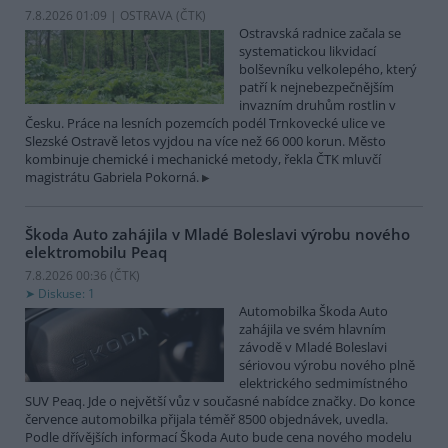
7.8.2026 01:09 | OSTRAVA (
ČTK
)
Ostravská radnice začala se
systematickou likvidací
bolševníku velkolepého, který
patří k nejnebezpečnějším
invazním druhům rostlin v
Česku. Práce na lesních pozemcích podél Trnkovecké ulice ve
Slezské Ostravě letos vyjdou na více než 66 000 korun. Město
kombinuje chemické i mechanické metody, řekla ČTK mluvčí
magistrátu Gabriela Pokorná.
Škoda Auto zahájila v Mladé Boleslavi výrobu nového
elektromobilu Peaq
7.8.2026 00:36 (
ČTK
)
Diskuse: 1
Automobilka Škoda Auto
zahájila ve svém hlavním
závodě v Mladé Boleslavi
sériovou výrobu nového plně
elektrického sedmimístného
SUV Peaq. Jde o největší vůz v současné nabídce značky. Do konce
července automobilka přijala téměř 8500 objednávek, uvedla.
Podle dřívějších informací Škoda Auto bude cena nového modelu