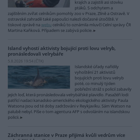
krajích a zajistili asi stovku
ptáků. S odchytem a
zajištěním zvířat celníkům pomohly zoo v Praze, Zlíně a Ostravě. V
ostravské zahradě také papoušci nalezli dočasné útočiště. V
tiskové zprávě na
webu
celníků to oznámila mluvčí Celní správy ČR
Martina Kaňková. Případem se zabývá policie.
Island vyhostí aktivisty bojující proti lovu velryb,
pronásledovali velrybáře
5.8.2026 19:54 (
ČTK
)
Islandské úřady nařídily
vyhoštění 21 aktivistů
bojujících proti lovu velryb
poté, co minulý týden
pobřežní stráž s policií zabavily
jejich loď, která pronásledovala velrybářské plavidlo. Pasažéři lodi
patřící nadaci kanadsko-amerického ekologického aktivisty Paula
Watsona jsou od té doby zadržováni v Reykjavíku. Sám Watson na
palubě nebyl. Píše o tom agentura AFP s odvoláním na islandskou
policii.
Záchranná stanice v Praze přijímá kvůli vedrům více