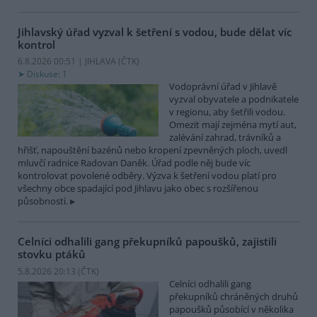
Jihlavský úřad vyzval k šetření s vodou, bude dělat víc
kontrol
6.8.2026 00:51 | JIHLAVA (
ČTK
)
Diskuse: 1
Vodoprávní úřad v Jihlavě
vyzval obyvatele a podnikatele
v regionu, aby šetřili vodou.
Omezit mají zejména mytí aut,
zalévání zahrad, trávníků a
hřišť, napouštění bazénů nebo kropení zpevněných ploch, uvedl
mluvčí radnice Radovan Daněk. Úřad podle něj bude víc
kontrolovat povolené odběry. Výzva k šetření vodou platí pro
všechny obce spadající pod Jihlavu jako obec s rozšířenou
působností.
Celníci odhalili gang překupníků papoušků, zajistili
stovku ptáků
5.8.2026 20:13 (
ČTK
)
Celníci odhalili gang
překupníků chráněných druhů
papoušků působící v několika