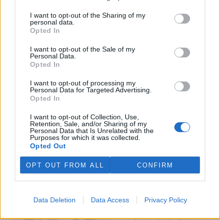
I want to opt-out of the Sharing of my
Veterináři v horku ošetřují více zvířat, ohrožení jsou psi
personal data.
se zploštělým čumákem
Opted In
6.8.2026 15:15 (
ČTK
)
Veterináři v současných
I want to opt-out of the Sale of my
Personal Data.
vedrech ošetřují více zvířat.
Opted In
Mezi nejrizikovější skupiny
podle nich patří plemena psů s
I want to opt-out of processing my
krátkou lebkou a zploštělým
Personal Data for Targeted Advertising.
čumákem, jako jsou například mopsi nebo buldočci, starší jedinci a
Opted In
zvířata se srdečním onemocněním. Jejich majitelé pro ně
vyhledávají veterinární ošetření nejčastěji kvůli přehřátí organismu,
I want to opt-out of Collection, Use,
dehydrataci nebo kolapsu. ČTK to sdělila viceprezidentka Komory
Retention, Sale, and/or Sharing of my
veterinárních lékařů ČR Kateřina Valdhans.
Personal Data that Is Unrelated with the
Purposes for which it was collected.
Opted Out
Do Prahy dorazili jezdci cyklistické štafety, míří na
konferenci o klimatu
OPT OUT FROM ALL
CONFIRM
6.8.2026 15:08 | PRAHA (
ČTK
)
Diskuse: 2
Do Prahy dnes dorazili jezdci
Data Deletion
Data Access
Privacy Policy
mezinárodní cyklistické štafety
COP Bike Ride. Účastníci