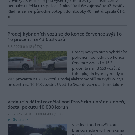
Novinky.cz. Policie případ vyšetřuje pro trestný čin usmrcení z
nedbalosti, řekla ČTK policejní mluvčí Miluše Zajícová. Muž, hasič z
Kladna, se měl původně potopit do hloubky 40 metrů, zjistila ČTK.
Prodej hybridních vozů se do konce července zvýšil o
16 procent na 43 653 vozů
8.8.2026 01:18 (
ČTK
)
Prodej nových aut s hybridním
pohonem od ledna do konce
července vzrostl o 16,3
procenta na 43 653 vozů. Z
toho plug-in hybridy rostly o
28,1 procenta na 7585 vozů. Prodej elektromobilů se zvýšil o 27,4
procenta na 10 168 vozidel. Uvedl to Svaz dovozců automobilů.
Vedoucí s dětmi rozdělal pod Pravčickou bránou oheň,
dostal pokutu 10 000 korun
7.8.2026 14:20 | HŘENSKO (
ČTK
)
Diskuse: 3
V jeskyni pod Pravčickou
bránou nedaleko Hřenska na