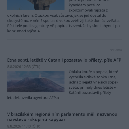
kyanidem poté, co
zkonzumovali rajčata z
okolních farem. Otázkou však zůstává, jak se jed dostal do
ekosystému, v němž spolu s divokou zvěří žijí také domácí zvířata.
Pěstitelé podle agentury AP popírají tvrzení, že by sloni uhynuli po
konzumaci rajčat.
reklama
Etna soptí, letiště v Catanii pozastavilo přílety, píše AFP
8.8.2026 12:33 (
ČTK
)
Oblaka kouře a popela, které
vychrlila sicilská sopka Etna,
jedna z nejaktivnějších sopek
světa, přiměly dnes letiště v
Katánii pozastavit přílety
letadel, uvedla agentura AFP.
V brazilském regionálním parlamentu měli nezvanou
návštěvu - skupinu kapybar
8.8.2026 11:40 (
ČTK
)