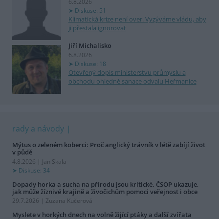
6.8.2026
Diskuse: 51
Klimatická krize není over. Vyzýváme vládu, aby
ji přestala ignorovat
Jiří Michalisko
6.8.2026
Diskuse: 18
Otevřený dopis ministerstvu průmyslu a
obchodu ohledně sanace odvalu Heřmanice
rady a návody
Mýtus o zeleném koberci: Proč anglický trávník v létě zabíjí život
v půdě
4.8.2026 | Jan Skala
Diskuse: 34
Dopady horka a sucha na přírodu jsou kritické. ČSOP ukazuje,
jak může žíznivé krajině a živočichům pomoci veřejnost i obce
29.7.2026 | Zuzana Kučerová
Myslete v horkých dnech na volně žijící ptáky a další zvířata