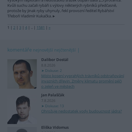
vysokým teplotám a nedostatku srážek odpaří další 2,5 procenta.
Kvůli suchu začali rybáři s výlovy některých rybníků předčasně,
protože by jinak ryby uhynuly, řekl provozní ředitel Rybářství
Třeboň Vladimír Kukačka.
1
|
2
|
3
|
4
|
..
|
1581
|
»
komentáře
nejnovější
nejčtenější
Dalibor Dostál
8.8.2026
Diskuse: 2
Místo kosení vyprahlých trávníků odstraňování
invazních dřevin. Změny klimatu promění péči
o zeleň ve městech
Jan Palaščák
7.8.2026
Diskuse: 13
Ohrožuje nedostatek vody budoucnost jádra?
Eliška Vidomus