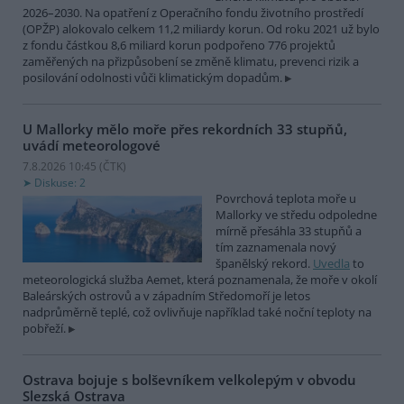
2026–2030. Na opatření z Operačního fondu životního prostředí
(OPŽP) alokovalo celkem 11,2 miliardy korun. Od roku 2021 už bylo
z fondu částkou 8,6 miliard korun podpořeno 776 projektů
zaměřených na přizpůsobení se změně klimatu, prevenci rizik a
posilování odolnosti vůči klimatickým dopadům.
U Mallorky mělo moře přes rekordních 33 stupňů,
uvádí meteorologové
7.8.2026 10:45 (
ČTK
)
Diskuse: 2
Povrchová teplota moře u
Mallorky ve středu odpoledne
mírně přesáhla 33 stupňů a
tím zaznamenala nový
španělský rekord.
Uvedla
to
meteorologická služba Aemet, která poznamenala, že moře v okolí
Baleárských ostrovů a v západním Středomoří je letos
nadprůměrně teplé, což ovlivňuje například také noční teploty na
pobřeží.
Ostrava bojuje s bolševníkem velkolepým v obvodu
Slezská Ostrava