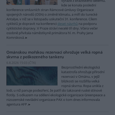
vyrazili z brazilského Belému,
kde se konala poslední
konference smluvních stran Rámcové úmluvy Organizace
spojených národů (OSN) o změně klimatu, a míří do turecké
Antalye, v níž se v listopadu uskuteční 31. konference. Cílem
cyklistů je dopravit na konferenci
deset návrhů
na podporu
cyklistické dopravy. V Praze stráví necelé tři dny. Včera večer
osobně přivítala náměstkyně primátora hl. m. Prahy Jana
Komrsková.
Ománskou mořskou rezervaci ohrožuje velká ropná
skvrna z poškozeného tankeru
6.8.2026 15:03 (
ČTK
)
Bezprostřední ekologická
katastrofa ohrožuje přírodní
rezervaci v Ománu, v jejíž
blízkosti se rozšířila velká
ropná skvrna. Ropa unikla z
lodi, u níž panuje podezření, že patří do takzvané ruské stínové
flotily. S odkazem na sdělení ekologické organizace Greenpeace a
nizozemské nevládní organizace PAX o tom dnes informovala
agentura AFP.