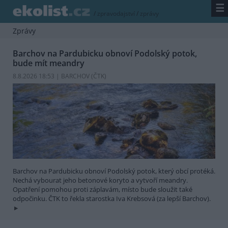
☰
/
zpravodajství
/
zprávy
Zprávy
Barchov na Pardubicku obnoví Podolský potok,
bude mít meandry
8.8.2026 18:53 | BARCHOV (
ČTK
)
Barchov na Pardubicku obnoví Podolský potok, který obcí protéká.
Nechá vybourat jeho betonové koryto a vytvoří meandry.
Opatření pomohou proti záplavám, místo bude sloužit také
odpočinku. ČTK to řekla starostka Iva Krebsová (za lepší Barchov).