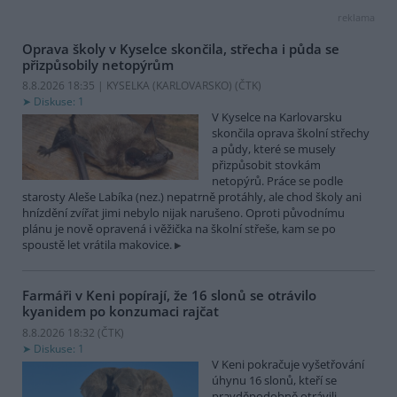
reklama
Oprava školy v Kyselce skončila, střecha i půda se
přizpůsobily netopýrům
8.8.2026 18:35 | KYSELKA (KARLOVARSKO) (
ČTK
)
Diskuse: 1
V Kyselce na Karlovarsku
skončila oprava školní střechy
a půdy, které se musely
přizpůsobit stovkám
netopýrů. Práce se podle
starosty Aleše Labíka (nez.) nepatrně protáhly, ale chod školy ani
hnízdění zvířat jimi nebylo nijak narušeno. Oproti původnímu
plánu je nově opravená i věžička na školní střeše, kam se po
spoustě let vrátila makovice.
Farmáři v Keni popírají, že 16 slonů se otrávilo
kyanidem po konzumaci rajčat
8.8.2026 18:32 (
ČTK
)
Diskuse: 1
V Keni pokračuje vyšetřování
úhynu 16 slonů, kteří se
pravděpodobně otrávili