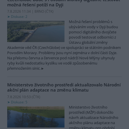
možná řešení potíží na Dyji
7.8.2026 11:34 | BRNO (
ČTK
)
Diskuse: 2
Možná řešení problémů s
ubýváním vody v Dyji budou
pomocí digitálního dvojčete
povodí testovat odborníci z
Ústavu globální změny
Akademie věd ČR (CzechGlobe) ve spolupráci se státním podnikem
Povodím Moravy. Problémy jsou nyní zejména v dolní části Dyje.
Na přelomu června a července pod nádrží Nové Mlýny uhynuly
ryby kvůli nedostatku kyslíku ve vodě způsobenému
přemnožením sinic.
Ministerstvo životního prostředí aktualizovalo Národní
akční plán adaptace na změnu klimatu
7.8.2026 10:53 (
ČTK
)
Diskuse: 5
Ministerstvo životního
prostředí (MŽP) dokončilo
návrh aktualizace Národního
akčního plánu adaptace na
změnu klimatu pro období