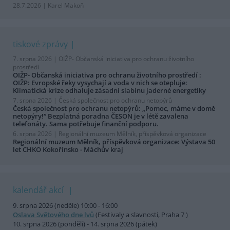
28.7.2026 | Karel Makoň
tiskové zprávy
7. srpna 2026 |
OIŽP- Občanská iniciativa pro ochranu životního
prostředí
OIŽP- Občanská iniciativa pro ochranu životního prostředí :
OIŽP: Evropské řeky vysychají a voda v nich se otepluje:
Klimatická krize odhaluje zásadní slabinu jaderné energetiky
7. srpna 2026 |
Česká společnost pro ochranu netopýrů
Česká společnost pro ochranu netopýrů: „Pomoc, máme v domě
netopýry!“ Bezplatná poradna ČESON je v létě zavalena
telefonáty. Sama potřebuje finanční podporu.
6. srpna 2026 |
Regionální muzeum Mělník, příspěvková organizace
Regionální muzeum Mělník, příspěvková organizace: Výstava 50
let CHKO Kokořínsko - Máchův kraj
kalendář akcí
9. srpna 2026 (neděle) 10:00 - 16:00
Oslava Světového dne lvů
(Festivaly a slavnosti, Praha 7 )
10. srpna 2026 (pondělí) - 14. srpna 2026 (pátek)