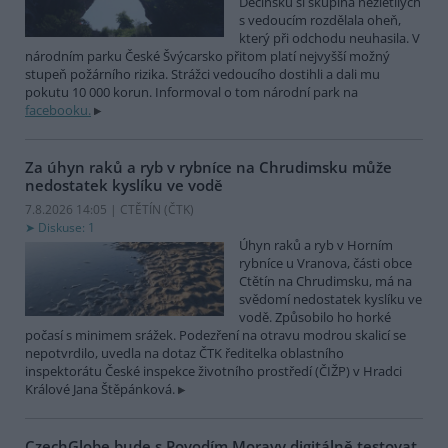
Děčínsku si skupina nezletilých
s vedoucím rozdělala oheň,
který při odchodu neuhasila. V
národním parku České Švýcarsko přitom platí nejvyšší možný
stupeň požárního rizika. Strážci vedoucího dostihli a dali mu
pokutu 10 000 korun. Informoval o tom národní park na
facebooku.
Za úhyn raků a ryb v rybníce na Chrudimsku může
nedostatek kyslíku ve vodě
7.8.2026 14:05 | CTĚTÍN (
ČTK
)
Diskuse: 1
Úhyn raků a ryb v Horním
rybníce u Vranova, části obce
Ctětín na Chrudimsku, má na
svědomí nedostatek kyslíku ve
vodě. Způsobilo ho horké
počasí s minimem srážek. Podezření na otravu modrou skalicí se
nepotvrdilo, uvedla na dotaz ČTK ředitelka oblastního
inspektorátu České inspekce životního prostředí (ČIŽP) v Hradci
Králové Jana Štěpánková.
CzechGlobe bude s Povodím Moravy digitálně testovat