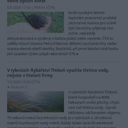
volně žijících zvířat
5.8.2026 17:40 | PRAHA (
ČTK
)
Kvůli vysokým letním
teplotám pracovníci pražské
záchranné stanice pro volně
žijící živočichy přijímají více
zvířat, nejčastěji
dehydratovaná a vysílená mláďata ptáků nebo veverek. ČTK to
sdělila mluvčí stanice Petra Fišerová. Během současné vlny veder
stanice denně ošetří desítky živočichů, při první letošní vlně horka
jich za jeden týden přijali rekordních 578.
V rybnících Rybářství Třeboň vyschla třetina vody,
nejvíce v historii firmy
5.8.2026 15:42 (
ČTK
)
Diskuse: 2
V rybnících Rybářství Třeboň,
které hospodaří na 8000
hektarech vodní plochy, chybí
více než třetina vody. Oproti
běžnému zdržovaném objemu
75 milionů metrů krychlových vody je v rybnících o 28 milionů
metrů krychlových vody méně. Každý týden se kvůli extrémně