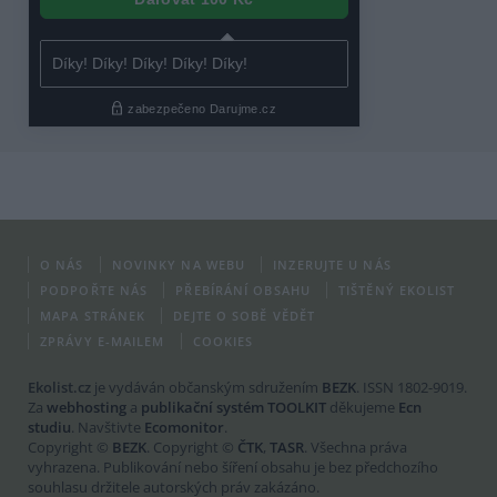
O NÁS
NOVINKY NA WEBU
INZERUJTE U NÁS
PODPOŘTE NÁS
PŘEBÍRÁNÍ OBSAHU
TIŠTĚNÝ EKOLIST
MAPA STRÁNEK
DEJTE O SOBĚ VĚDĚT
ZPRÁVY E-MAILEM
COOKIES
Ekolist.cz
je vydáván občanským sdružením
BEZK
. ISSN 1802-9019.
Za
webhosting
a
publikační systém TOOLKIT
děkujeme
Ecn
studiu
. Navštivte
Ecomonitor
.
Copyright ©
BEZK
. Copyright ©
ČTK
,
TASR
. Všechna práva
vyhrazena. Publikování nebo šíření obsahu je bez předchozího
souhlasu držitele autorských práv zakázáno.