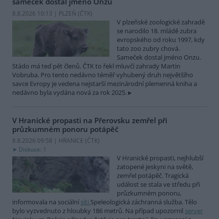
sameček dostal jméno Onzu
8.8.2026 10:13 | PLZEŇ (
ČTK
)
V plzeňské zoologické zahradě
se narodilo 18. mládě zubra
evropského od roku 1997, kdy
tato zoo zubry chová.
Sameček dostal jméno Onzu.
Stádo má teď pět členů. ČTK to řekl mluvčí zahrady Martin
Vobruba. Pro tento nedávno téměř vyhubený druh největšího
savce Evropy je vedena nejstarší mezinárodní plemenná kniha a
nedávno byla vydána nová za rok 2025.
V Hranické propasti na Přerovsku zemřel při
průzkumném ponoru potápěč
8.8.2026 09:58 | HRANICE (
ČTK
)
Diskuse: 1
V Hranické propasti, nejhlubší
zatopené jeskyni na světě,
zemřel potápěč. Tragická
událost se stala ve středu při
průzkumném ponoru,
informovala na sociální
síti
Speleologická záchranná služba. Tělo
bylo vyzvednuto z hloubky 186 metrů. Na případ upozornil
server