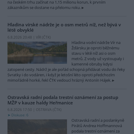
na českém trhu začínat na 1,15 milionu korun, k prvním
zákazníkům se dostane na přelomu roku.
Hladina vírské nádrže je o osm metrů níž, než bývá v
létě obvyklé
6.8.2026 20:48 | VÍR (
ČTK
)
Hladina vodní nádrže Vír na
Žďársku je oproti běžnému
stavu v létě níž asi o osm
metrů. Z vody už vystoupaly i
kamenné obruby kdysi
zatopené cesty. Nádrž je ale pořád schopná přidávat vodu do řeky
Svratky i do vodáren, i když je letošní léto oproti předchozím
mimořádně horké, řekl ČTK vedoucí hrázný Antonín Hájek.
Ostravská radní podala trestní oznámení za postup
MŽP v kauze haldy Heřmanice
6.8.2026 17:50 | OSTRAVA (
ČTK
)
Diskuse: 6
Ostravská radní a poslankyně
Pirátů Andrea Hoffmannová
podala trestní oznámení za