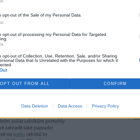
In
 Resort chce podle nich
m jsou výnosy z aukcí
 pro největší průmyslové
o opt-out of the Sale of my Personal Data.
sort snížit podporu pro
In
5 miliardy korun. MŽP v reakci
náročného průmyslu byla
to opt-out of processing my Personal Data for Targeted
ing.
jeho vzniku, a že podpora OZE
In
jak výrobny energie, tak
o opt-out of Collection, Use, Retention, Sale, and/or Sharing
ersonal Data that Is Unrelated with the Purposes for which it
lected.
Out
poušků, zajistili stovku
OPT OUT FROM ALL
CONFIRM
ci odhalili gang překupníků
něných druhů papoušků
Data Deletion
Data Access
Privacy Policy
cí v několika krajích a zajistili
tovku ptáků. S odchytem a
rek
těním zvířat celníkům pomohly
ské zahradě také papoušci
rávě na
webu
celníků to