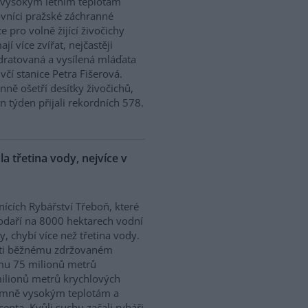
 vysokým letním teplotám
vníci pražské záchranné
ce pro volně žijící živočichy
ají více zvířat, nejčastěji
ratovaná a vysílená mláďata
včí stanice Petra Fišerová.
ně ošetří desítky živočichů,
en týden přijali rekordních 578.
a třetina vody, nejvíce v
nících Rybářství Třeboň, které
daří na 8000 hektarech vodní
y, chybí více než třetina vody.
ti běžnému zdržovaném
mu 75 milionů metrů
milionů metrů krychlových
rémně vysokým teplotám a
enta. Kvůli suchu začali rybáři