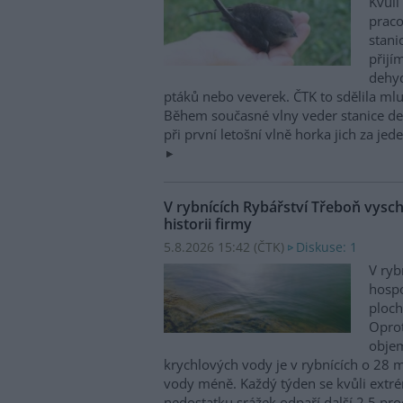
Kvůli
praco
stani
přijím
dehyd
ptáků nebo veverek. ČTK to sdělila mlu
Během současné vlny veder stanice den
při první letošní vlně horka jich za jed
V rybnících Rybářství Třeboň vyschl
historii firmy
5.8.2026 15:42 (
ČTK
)
Diskuse: 1
V ryb
hospo
ploch
Opro
obje
krychlových vody je v rybnících o 28 
vody méně. Každý týden se kvůli ext
nedostatku srážek odpaří další 2,5 proc