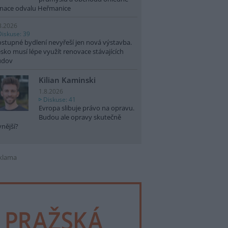
nace odvalu Heřmanice
8.2026
Diskuse: 39
stupné bydlení nevyřeší jen nová výstavba.
sko musí lépe využít renovace stávajících
udov
Kilian Kaminski
1.8.2026
Diskuse: 41
Evropa slibuje právo na opravu.
Budou ale opravy skutečně
vnější?
klama