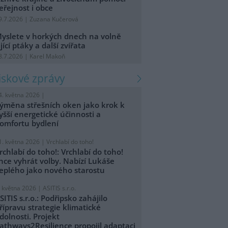
eřejnost i obce
9.7.2026 | Zuzana Kučerová
yslete v horkých dnech na volně
ijící ptáky a další zvířata
8.7.2026 | Karel Makoň
tiskové zprávy
4. května 2026 |
ýměna střešních oken jako krok k
yšší energetické účinnosti a
omfortu bydlení
1. května 2026 |
Vrchlabí do toho!
rchlabí do toho!: Vrchlabí do toho!
hce vyhrát volby. Nabízí Lukáše
eplého jako nového starostu
. května 2026 |
ASITIS s.r.o.
SITIS s.r.o.: Podřipsko zahájilo
řípravu strategie klimatické
dolnosti. Projekt
athways2Resilience propojil adaptaci