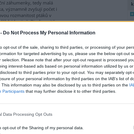
ční záhumenky, tedy malá
k
ka, významně zvyšují počet i
vou rozmanitost ptáků v
ělské krajině. Biodiverzitě
ívají také staré stodoly,
 -
Do Not Process My Personal Information
které ptákům poskytují úkryt i
8
 zemědělské krajině naopak
K
iologie obratlovců Akademie
to opt-out of the sale, sharing to third parties, or processing of your per
O
culture, Ecosystems and
formation for targeted advertising by us, please use the below opt-out s
9
r selection. Please note that after your opt-out request is processed y
O
eing interest-based ads based on personal information utilized by us or
s
disclosed to third parties prior to your opt-out. You may separately opt-
P za přesun peněz z výnosů
1
losure of your personal information by third parties on the IAB’s list of
(
. This information may also be disclosed by us to third parties on the
IA
H
Participants
that may further disclose it to other third parties.
p
gické organizace Hnutí DUHA
a
enpeace ČR kritizují
terstvo životního prostředí
l Data Processing Opt Outs
 za plánovaný přesun peněz z
ů z emisních povolenek k
o opt-out of the Sharing of my personal data.
to v
tiskové zprávě
a