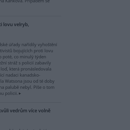
ina Kaňková. Případem se
ti lovu velryb,
dské úřady nařídily vyhoštění
tivistů bojujících proti lovu
b poté, co minulý týden
žní stráž s policií zabavily
h loď, která pronásledovala
řící nadaci kanadsko-
ula Watsona jsou od té doby
na palubě nebyl. Píše o tom
 policii.
kvůli vedrům více volně