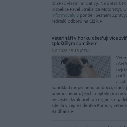
(ČIŽP) z vlastní iniciativy. Na dotaz ČT
inspekce Pavel Straka (za Motoristy).
informovaly
v pondělí Seznam Zprávy. 
ředitelů odborů na ČIŽP.
Veterináři v horku ošetřují více zví
zploštělým čumákem
6.8.2026 15:15 (
ČTK
)
Veter
ošetř
nejri
patří
a zpl
například mopsi nebo buldočci, starší j
onemocněním. Jejich majitelé pro ně vy
nejčastěji kvůli přehřátí organismu, d
sdělila viceprezidentka Komory veterin
Valdhans.