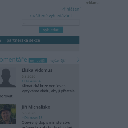
reklama
Přihlášení
rozšířené vyhledávání
a
partnerská sekce
komentáře
nejnovější
nejčtenější
Eliška Vidomus
6.8.2026
Diskuse: 4
Klimatická krize není over.
Vyzýváme vládu, aby ji přestala
norovat
Jiří Michalisko
6.8.2026
Diskuse: 13
Otevřený dopis ministerstvu
průmyslu a obchodu ohledně