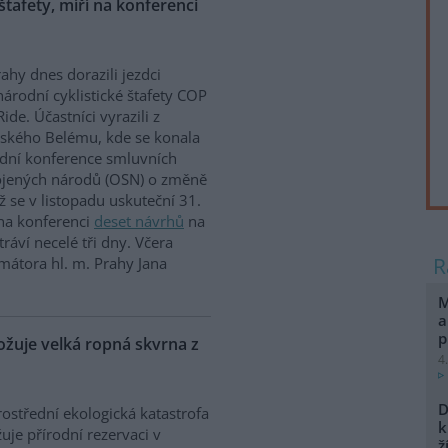
 štafety, míří na konferenci
ahy dnes dorazili jezdci
árodní cyklistické štafety COP
Ride. Účastníci vyrazili z
lského Belému, kde se konala
dní konference smluvních
ojených národů (OSN) o změně
íž se v listopadu uskuteční 31.
 na konferenci
deset návrhů
na
ráví necelé tři dny. Včera
mátora hl. m. Prahy Jana
M
a
p
uje velká ropná skvrna z
4
D
ostřední ekologická katastrofa
k
uje přírodní rezervaci v
ž