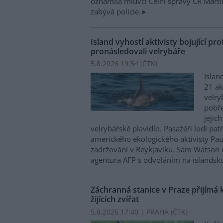
oznámila mluvčí Celní správy ČR Mart
zabývá policie.
Island vyhostí aktivisty bojující pro
pronásledovali velrybáře
5.8.2026 19:54 (
ČTK
)
Islan
21 ak
velry
pobře
jejic
velrybářské plavidlo. Pasažéři lodi pat
amerického ekologického aktivisty Pa
zadržováni v Reykjavíku. Sám Watson 
agentura AFP s odvoláním na islandskou
Záchranná stanice v Praze přijímá 
žijících zvířat
5.8.2026 17:40 | PRAHA (
ČTK
)