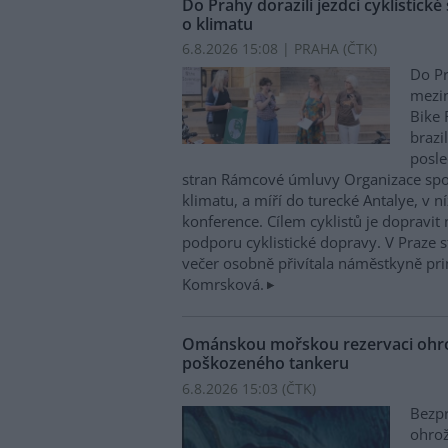
Do Prahy dorazili jezdci cyklistické
o klimatu
6.8.2026 15:08 | PRAHA (
ČTK
)
Do Pr
mezin
Bike 
brazi
posle
stran Rámcové úmluvy Organizace sp
klimatu, a míří do turecké Antalye, v n
konference. Cílem cyklistů je dopravit
podporu cyklistické dopravy. V Praze st
večer osobně přivítala náměstkyně pri
Komrsková.
Ománskou mořskou rezervaci ohrož
poškozeného tankeru
6.8.2026 15:03 (
ČTK
)
Bezpr
ohrož