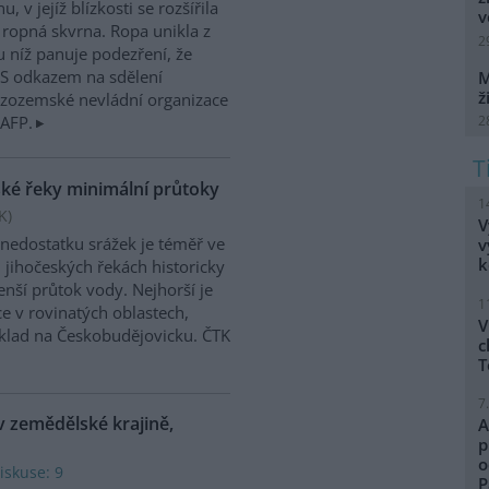
, v jejíž blízkosti se rozšířila
v
 ropná skvrna. Ropa unikla z
2
 u níž panuje podezření, že
. S odkazem na sdělení
M
ž
izozemské nevládní organizace
2
 AFP.
ské řeky minimální průtoky
1
K
)
V
 nedostatku srážek je téměř ve
v
k
 jihočeských řekách historicky
nší průtok vody. Nejhorší je
1
ce v rovinatých oblastech,
V
klad na Českobudějovicku. ČTK
c
T
7
v zemědělské krajině,
A
p
o
iskuse: 9
P