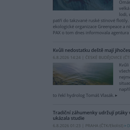
Ománu
velká
lodi,
patří do takzvané ruské stínové flotily
ekologické organizace Greenpeace a n
PAX o tom dnes informovala agentura
Kvůli nedostatku deště mají jihoče
6.8.2026 14:24 | ČESKÉ BUDĚJOVICE (
ČT
Kvůli
všech
nejme
situa
napří
to řekl hydrolog Tomáš Vlasák.
Tradiční záhumenky udržují ptáky 
ukázala studie
6.8.2026 01:23 | PRAHA (
ČTK/Ekolist
)
D