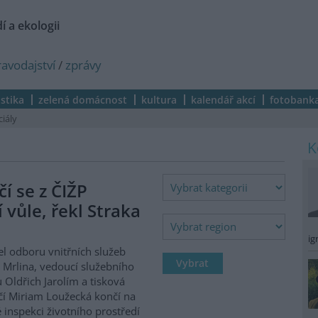
í a ekologii
ravodajství
/
zprávy
istika
zelená domácnost
kultura
kalendář akcí
fotobank
ciály
í se z ČIŽP
í vůle, řekl Straka
ig
el odboru vnitřních služeb
 Mrlina, vedoucí služebního
 Oldřich Jarolím a tisková
í Miriam Loužecká končí na
 inspekci životního prostředí