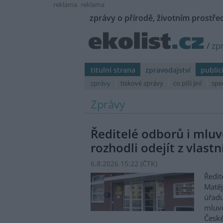
reklama
reklama
zprávy o přírodě, životním prostřed
/
zp
titulní strana
zpravodajství
public
zprávy
tiskové zprávy
co píší jiní
spe
Zprávy
Ředitelé odborů i mluvč
rozhodli odejít z vlastn
6.8.2026 15:22 (
ČTK
)
Ředit
Matěj
úřadu
mluvč
České