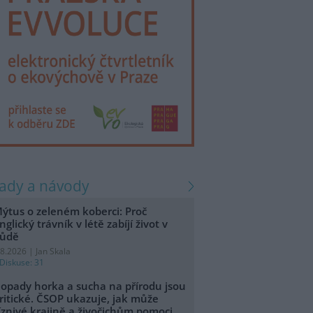
rady a návody
ýtus o zeleném koberci: Proč
nglický trávník v létě zabíjí život v
ůdě
.8.2026 | Jan Skala
Diskuse: 31
opady horka a sucha na přírodu jsou
ritické. ČSOP ukazuje, jak může
íznivé krajině a živočichům pomoci