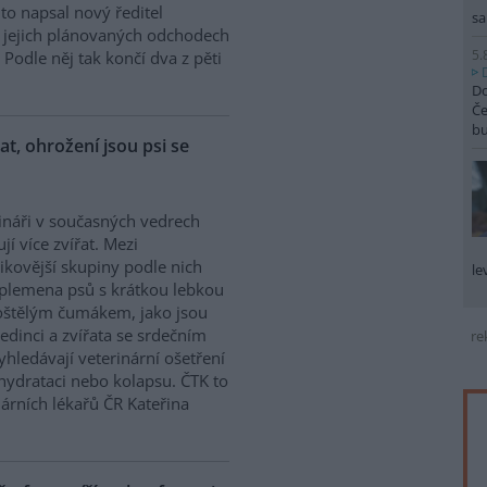
K to napsal nový ředitel
sa
 O jejich plánovaných odchodech
5.
Podle něj tak končí dva z pěti
Do
Če
b
řat, ohrožení jsou psi se
ináři v současných vedrech
ují více zvířat. Mezi
zikovější skupiny podle nich
le
 plemena psů s krátkou lebkou
oštělým čumákem, jako jsou
edinci a zvířata se srdečním
re
hledávají veterinární ošetření
ehydrataci nebo kolapsu. ČTK to
árních lékařů ČR Kateřina