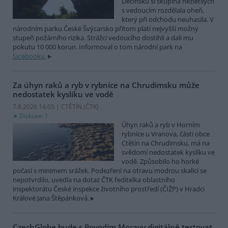
Děčínsku si skupina nezletilých
s vedoucím rozdělala oheň,
který při odchodu neuhasila. V
národním parku České Švýcarsko přitom platí nejvyšší možný
stupeň požárního rizika. Strážci vedoucího dostihli a dali mu
pokutu 10 000 korun. Informoval o tom národní park na
facebooku.
Za úhyn raků a ryb v rybníce na Chrudimsku může
nedostatek kyslíku ve vodě
7.8.2026 14:05 | CTĚTÍN (
ČTK
)
Diskuse: 1
Úhyn raků a ryb v Horním
rybníce u Vranova, části obce
Ctětín na Chrudimsku, má na
svědomí nedostatek kyslíku ve
vodě. Způsobilo ho horké
počasí s minimem srážek. Podezření na otravu modrou skalicí se
nepotvrdilo, uvedla na dotaz ČTK ředitelka oblastního
inspektorátu České inspekce životního prostředí (ČIŽP) v Hradci
Králové Jana Štěpánková.
CzechGlobe bude s Povodím Moravy digitálně testovat