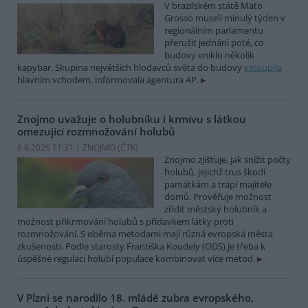
V brazilském státě Mato
Grosso museli minulý týden v
regionálním parlamentu
přerušit jednání poté, co
budovy vniklo několik
kapybar. Skupina největších hlodavců světa do budovy
vstoupila
hlavním vchodem, informovala agentura AP.
Znojmo uvažuje o holubníku i krmivu s látkou
omezující rozmnožování holubů
8.8.2026 11:31 | ZNOJMO (
ČTK
)
Znojmo zjišťuje, jak snížit počty
holubů, jejichž trus škodí
památkám a trápí majitele
domů. Prověřuje možnost
zřídit městský holubník a
možnost přikrmování holubů s přídavkem látky proti
rozmnožování. S oběma metodami mají různá evropská města
zkušenosti. Podle starosty Františka Koudely (ODS) je třeba k
úspěšné regulaci holubí populace kombinovat více metod.
V Plzni se narodilo 18. mládě zubra evropského,