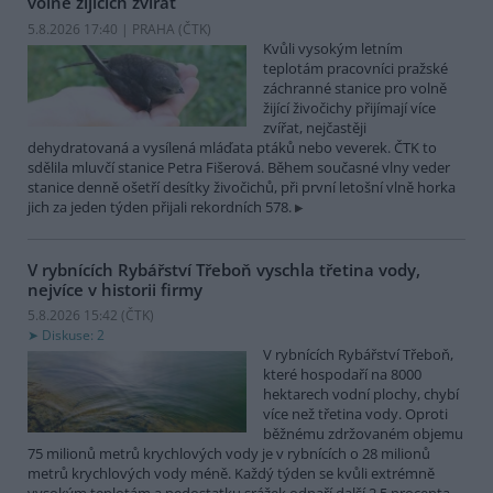
volně žijících zvířat
5.8.2026 17:40 | PRAHA (
ČTK
)
Kvůli vysokým letním
teplotám pracovníci pražské
záchranné stanice pro volně
žijící živočichy přijímají více
zvířat, nejčastěji
dehydratovaná a vysílená mláďata ptáků nebo veverek. ČTK to
sdělila mluvčí stanice Petra Fišerová. Během současné vlny veder
stanice denně ošetří desítky živočichů, při první letošní vlně horka
jich za jeden týden přijali rekordních 578.
V rybnících Rybářství Třeboň vyschla třetina vody,
nejvíce v historii firmy
5.8.2026 15:42 (
ČTK
)
Diskuse: 2
V rybnících Rybářství Třeboň,
které hospodaří na 8000
hektarech vodní plochy, chybí
více než třetina vody. Oproti
běžnému zdržovaném objemu
75 milionů metrů krychlových vody je v rybnících o 28 milionů
metrů krychlových vody méně. Každý týden se kvůli extrémně