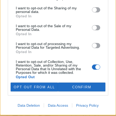
I want to opt-out of the Sharing of my
Veterináři v horku ošetřují více zvířat, ohrožení jsou psi
personal data.
se zploštělým čumákem
Opted In
6.8.2026 15:15 (
ČTK
)
Veterináři v současných
I want to opt-out of the Sale of my
Personal Data.
vedrech ošetřují více zvířat.
Opted In
Mezi nejrizikovější skupiny
podle nich patří plemena psů s
I want to opt-out of processing my
krátkou lebkou a zploštělým
Personal Data for Targeted Advertising.
čumákem, jako jsou například mopsi nebo buldočci, starší jedinci a
Opted In
zvířata se srdečním onemocněním. Jejich majitelé pro ně
vyhledávají veterinární ošetření nejčastěji kvůli přehřátí organismu,
I want to opt-out of Collection, Use,
dehydrataci nebo kolapsu. ČTK to sdělila viceprezidentka Komory
Retention, Sale, and/or Sharing of my
veterinárních lékařů ČR Kateřina Valdhans.
Personal Data that Is Unrelated with the
Purposes for which it was collected.
Opted Out
Do Prahy dorazili jezdci cyklistické štafety, míří na
konferenci o klimatu
OPT OUT FROM ALL
CONFIRM
6.8.2026 15:08 | PRAHA (
ČTK
)
Diskuse: 2
Do Prahy dnes dorazili jezdci
Data Deletion
Data Access
Privacy Policy
mezinárodní cyklistické štafety
COP Bike Ride. Účastníci