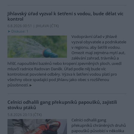
Jihlavský úřad vyzval k šetření s vodou, bude dělat víc
kontrol
6.8.2026 00:51 | JIHLAVA (
ČTK
)
Diskuse: 1
Vodoprávní úřad v Jihlavě
vyzval obyvatele a podnikatele
v regionu, aby šetřili vodou.
Omezit mají zejména mytí aut,
zalévání zahrad, trávníků a
hřišť, napouštění bazénů nebo kropení zpevněných ploch, uvedl
mluvčí radnice Radovan Daněk. Úřad podle něj bude víc
kontrolovat povolené odběry. Výzva k šetření vodou platí pro
všechny obce spadající pod Jihlavu jako obec s rozšířenou
působností.
Celníci odhalili gang překupníků papoušků, zajistili
stovku ptáků
5.8.2026 20:13 (
ČTK
)
Celníci odhalili gang
překupníků chráněných druhů
papoušků působící v několika