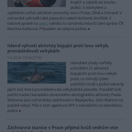
krajích a zajistili asi stovku
ptáků. S odchytem a
zajištěním zvířat celníkům pomohly zoo v Praze, Zlíně a Ostravě. V
ostravské zahradě také papoušci nalezli dočasné útočiště. V
tiskové zprávě na
webu
celníků to oznámila mluvčí Celní správy ČR
Martina Kaňková. Případem se zabývá policie.
Island vyhostí aktivisty bojující proti lovu velryb,
pronásledovali velrybáře
5.8.2026 19:54 (
ČTK
)
Islandské úřady nařídily
vyhoštění 21 aktivistů
bojujících proti lovu velryb
poté, co minulý týden
pobřežní stráž s policií zabavily
jejich loď, která pronásledovala velrybářské plavidlo. Pasažéři lodi
patřící nadaci kanadsko-amerického ekologického aktivisty Paula
Watsona jsou od té doby zadržováni v Reykjavíku. Sám Watson na
palubě nebyl. Píše o tom agentura AFP s odvoláním na islandskou
policii.
Záchranná stanice v Praze přijímá kvůli vedrům více