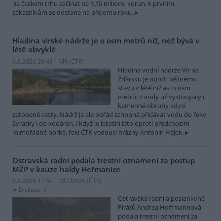
na českém trhu začínat na 1,15 milionu korun, k prvním
zákazníkům se dostane na přelomu roku.
Hladina vírské nádrže je o osm metrů níž, než bývá v
létě obvyklé
6.8.2026 20:48 | VÍR (
ČTK
)
Hladina vodní nádrže Vír na
Žďársku je oproti běžnému
stavu v létě níž asi o osm
metrů. Z vody už vystoupaly i
kamenné obruby kdysi
zatopené cesty. Nádrž je ale pořád schopná přidávat vodu do řeky
Svratky i do vodáren, i když je letošní léto oproti předchozím
mimořádně horké, řekl ČTK vedoucí hrázný Antonín Hájek.
Ostravská radní podala trestní oznámení za postup
MŽP v kauze haldy Heřmanice
6.8.2026 17:50 | OSTRAVA (
ČTK
)
Diskuse: 6
Ostravská radní a poslankyně
Pirátů Andrea Hoffmannová
podala trestní oznámení za