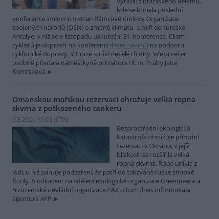
vyrazili z brazilského Belému,
kde se konala poslední
konference smluvních stran Rámcové úmluvy Organizace
spojených národů (OSN) o změně klimatu, a míří do turecké
Antalye, v níž se v listopadu uskuteční 31. konference. Cílem
cyklistů je dopravit na konferenci
deset návrhů
na podporu
cyklistické dopravy. V Praze stráví necelé tři dny. Včera večer
osobně přivítala náměstkyně primátora hl. m. Prahy Jana
Komrsková.
Ománskou mořskou rezervaci ohrožuje velká ropná
skvrna z poškozeného tankeru
6.8.2026 15:03 (
ČTK
)
Bezprostřední ekologická
katastrofa ohrožuje přírodní
rezervaci v Ománu, v jejíž
blízkosti se rozšířila velká
ropná skvrna. Ropa unikla z
lodi, u níž panuje podezření, že patří do takzvané ruské stínové
flotily. S odkazem na sdělení ekologické organizace Greenpeace a
nizozemské nevládní organizace PAX o tom dnes informovala
agentura AFP.