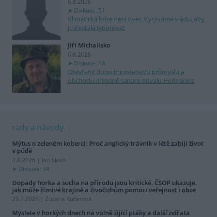
6.8.2026
Diskuse: 51
Klimatická krize není over. Vyzýváme vládu, aby
ji přestala ignorovat
Jiří Michalisko
6.8.2026
Diskuse: 18
Otevřený dopis ministerstvu průmyslu a
obchodu ohledně sanace odvalu Heřmanice
rady a návody
Mýtus o zeleném koberci: Proč anglický trávník v létě zabíjí život
v půdě
4.8.2026 | Jan Skala
Diskuse: 34
Dopady horka a sucha na přírodu jsou kritické. ČSOP ukazuje,
jak může žíznivé krajině a živočichům pomoci veřejnost i obce
29.7.2026 | Zuzana Kučerová
Myslete v horkých dnech na volně žijící ptáky a další zvířata