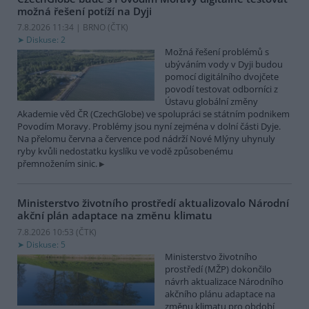
možná řešení potíží na Dyji
7.8.2026 11:34 | BRNO (
ČTK
)
Diskuse: 2
Možná řešení problémů s
ubýváním vody v Dyji budou
pomocí digitálního dvojčete
povodí testovat odborníci z
Ústavu globální změny
Akademie věd ČR (CzechGlobe) ve spolupráci se státním podnikem
Povodím Moravy. Problémy jsou nyní zejména v dolní části Dyje.
Na přelomu června a července pod nádrží Nové Mlýny uhynuly
ryby kvůli nedostatku kyslíku ve vodě způsobenému
přemnožením sinic.
Ministerstvo životního prostředí aktualizovalo Národní
akční plán adaptace na změnu klimatu
7.8.2026 10:53 (
ČTK
)
Diskuse: 5
Ministerstvo životního
prostředí (MŽP) dokončilo
návrh aktualizace Národního
akčního plánu adaptace na
změnu klimatu pro období