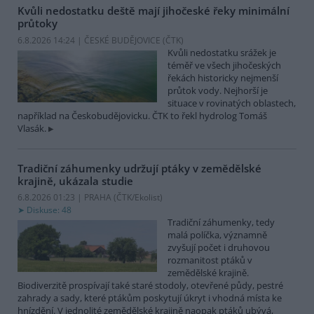
Kvůli nedostatku deště mají jihočeské řeky minimální
průtoky
6.8.2026 14:24 | ČESKÉ BUDĚJOVICE (
ČTK
)
Kvůli nedostatku srážek je
téměř ve všech jihočeských
řekách historicky nejmenší
průtok vody. Nejhorší je
situace v rovinatých oblastech,
například na Českobudějovicku. ČTK to řekl hydrolog Tomáš
Vlasák.
Tradiční záhumenky udržují ptáky v zemědělské
krajině, ukázala studie
6.8.2026 01:23 | PRAHA (
ČTK/Ekolist
)
Diskuse: 48
Tradiční záhumenky, tedy
malá políčka, významně
zvyšují počet i druhovou
rozmanitost ptáků v
zemědělské krajině.
Biodiverzitě prospívají také staré stodoly, otevřené půdy, pestré
zahrady a sady, které ptákům poskytují úkryt i vhodná místa ke
hnízdění. V jednolité zemědělské krajině naopak ptáků ubývá,