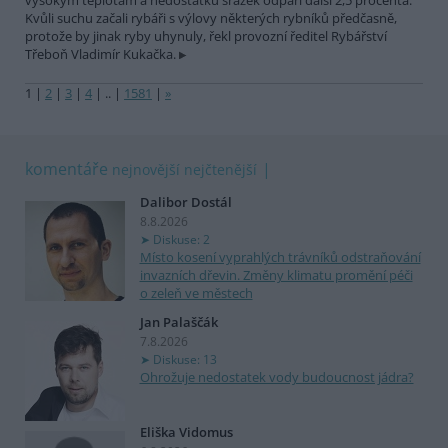
vysokým teplotám a nedostatku srážek odpaří další 2,5 procenta.
Kvůli suchu začali rybáři s výlovy některých rybníků předčasně,
protože by jinak ryby uhynuly, řekl provozní ředitel Rybářství
Třeboň Vladimír Kukačka.
1
|
2
|
3
|
4
|
..
|
1581
|
»
komentáře
nejnovější
nejčtenější
Dalibor Dostál
8.8.2026
Diskuse: 2
Místo kosení vyprahlých trávníků odstraňování
invazních dřevin. Změny klimatu promění péči
o zeleň ve městech
Jan Palaščák
7.8.2026
Diskuse: 13
Ohrožuje nedostatek vody budoucnost jádra?
Eliška Vidomus