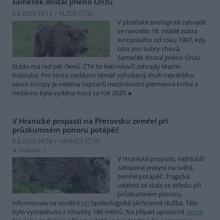
sameček dostal jméno Onzu
8.8.2026 10:13 | PLZEŇ (
ČTK
)
V plzeňské zoologické zahradě
se narodilo 18. mládě zubra
evropského od roku 1997, kdy
tato zoo zubry chová.
Sameček dostal jméno Onzu.
Stádo má teď pět členů. ČTK to řekl mluvčí zahrady Martin
Vobruba. Pro tento nedávno téměř vyhubený druh největšího
savce Evropy je vedena nejstarší mezinárodní plemenná kniha a
nedávno byla vydána nová za rok 2025.
V Hranické propasti na Přerovsku zemřel při
průzkumném ponoru potápěč
8.8.2026 09:58 | HRANICE (
ČTK
)
Diskuse: 1
V Hranické propasti, nejhlubší
zatopené jeskyni na světě,
zemřel potápěč. Tragická
událost se stala ve středu při
průzkumném ponoru,
informovala na sociální
síti
Speleologická záchranná služba. Tělo
bylo vyzvednuto z hloubky 186 metrů. Na případ upozornil
server