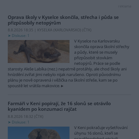
reklama
Oprava školy v Kyselce skončila, střecha i půda se
přizpůsobily netopýrům
8.8.2026 18:35 | KYSELKA (KARLOVARSKO) (
ČTK
)
Diskuse: 1
V Kyselce na Karlovarsku
skončila oprava školní střechy
a půdy, které se musely
přizpůsobit stovkám
netopýrů. Práce se podle
starosty Aleše Labíka (nez.) nepatrně protáhly, ale chod školy ani
hnízdění zvířat jimi nebylo nijak narušeno. Oproti původnímu
plánu je nově opravená i věžička na školní střeše, kam se po
spoustě let vrátila makovice.
Farmáři v Keni popírají, že 16 slonů se otrávilo
kyanidem po konzumaci rajčat
8.8.2026 18:32 (
ČTK
)
Diskuse: 1
V Keni pokračuje vyšetřování
úhynu 16 slonů, kteří se
pravděpodobně otrávili