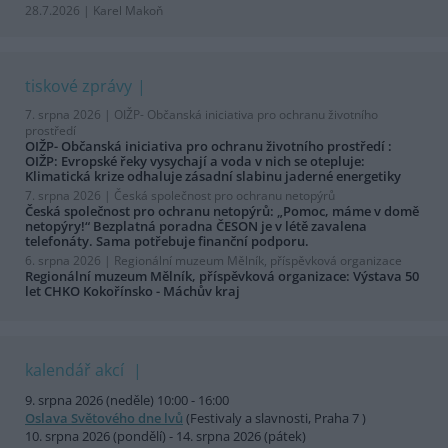
28.7.2026 | Karel Makoň
tiskové zprávy
7. srpna 2026 |
OIŽP- Občanská iniciativa pro ochranu životního
prostředí
OIŽP- Občanská iniciativa pro ochranu životního prostředí :
OIŽP: Evropské řeky vysychají a voda v nich se otepluje:
Klimatická krize odhaluje zásadní slabinu jaderné energetiky
7. srpna 2026 |
Česká společnost pro ochranu netopýrů
Česká společnost pro ochranu netopýrů: „Pomoc, máme v domě
netopýry!“ Bezplatná poradna ČESON je v létě zavalena
telefonáty. Sama potřebuje finanční podporu.
6. srpna 2026 |
Regionální muzeum Mělník, příspěvková organizace
Regionální muzeum Mělník, příspěvková organizace: Výstava 50
let CHKO Kokořínsko - Máchův kraj
kalendář akcí
9. srpna 2026 (neděle) 10:00 - 16:00
Oslava Světového dne lvů
(Festivaly a slavnosti, Praha 7 )
10. srpna 2026 (pondělí) - 14. srpna 2026 (pátek)