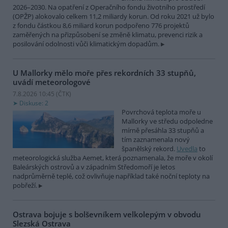
2026–2030. Na opatření z Operačního fondu životního prostředí
(OPŽP) alokovalo celkem 11,2 miliardy korun. Od roku 2021 už bylo
z fondu částkou 8,6 miliard korun podpořeno 776 projektů
zaměřených na přizpůsobení se změně klimatu, prevenci rizik a
posilování odolnosti vůči klimatickým dopadům.
U Mallorky mělo moře přes rekordních 33 stupňů,
uvádí meteorologové
7.8.2026 10:45 (
ČTK
)
Diskuse: 2
Povrchová teplota moře u
Mallorky ve středu odpoledne
mírně přesáhla 33 stupňů a
tím zaznamenala nový
španělský rekord.
Uvedla
to
meteorologická služba Aemet, která poznamenala, že moře v okolí
Baleárských ostrovů a v západním Středomoří je letos
nadprůměrně teplé, což ovlivňuje například také noční teploty na
pobřeží.
Ostrava bojuje s bolševníkem velkolepým v obvodu
Slezská Ostrava