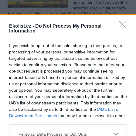
postup ministerstva životního
prostředí (MŽP) v kauze haldy
Heřmanice. Vyplývá to ze zprávy, kterou ČTK poskytla Česká
pirátská strana. Požaduje, aby policie prověřila okolnosti odebrání
případu České inspekci životního prostředí (ČIŽP) a zastavení řízení.
Ekolist.cz -
Do Not Process My Personal
Hoffmannová ČTK sdělila, že trestní oznámení podala proti dosud
Information
přesně nezjištěným osobám působícím na MŽP a ČIŽP, případně
dalším osobám, jejichž účast na popsaném postupu může být
If you wish to opt-out of the sale, sharing to third parties, or
zjištěna prověřováním. Stanovisko MŽP a ČIŽP ČTK shání.
processing of your personal or sensitive information for
targeted advertising by us, please use the below opt-out
Ředitelé odborů i mluvčí se z ČIŽP rozhodli odejít z
section to confirm your selection. Please note that after your
vlastní vůle, řekl Straka
opt-out request is processed you may continue seeing
6.8.2026 15:22 (
ČTK
)
interest-based ads based on personal information utilized by
Diskuse: 1
us or personal information disclosed to third parties prior to
Ředitel odboru vnitřních
your opt-out. You may separately opt-out of the further
služeb Matěj Mrlina, vedoucí
disclosure of your personal information by third parties on the
služebního úřadu Oldřich
IAB’s list of downstream participants. This information may
Jarolím a tisková mluvčí Miriam
Loužecká končí na České
also be disclosed by us to third parties on the
IAB’s List of
inspekci životního prostředí (ČIŽP) z vlastní iniciativy. Na dotaz ČTK
Downstream Participants
that may further disclose it to other
to napsal nový ředitel inspekce Pavel Straka (za Motoristy). O jejich
third parties.
plánovaných odchodech
informovaly
v pondělí Seznam Zprávy.
Podle něj tak končí dva z pěti ředitelů odborů na ČIŽP.
Personal Data Processing Opt Outs