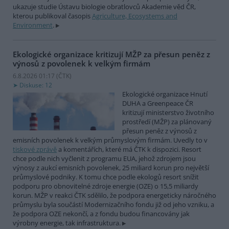
ukazuje studie Ústavu biologie obratlovců Akademie věd ČR,
kterou publikoval časopis
Agriculture, Ecosystems and
Environment
.
Ekologické organizace kritizují MŽP za přesun peněz z
výnosů z povolenek k velkým firmám
6.8.2026 01:17 (
ČTK
)
Diskuse: 12
Ekologické organizace Hnutí
DUHA a Greenpeace ČR
kritizují ministerstvo životního
prostředí (MŽP) za plánovaný
přesun peněz z výnosů z
emisních povolenek k velkým průmyslovým firmám. Uvedly to v
tiskové zprávě
a komentářích, které má ČTK k dispozici. Resort
chce podle nich vyčlenit z programu EUA, jehož zdrojem jsou
výnosy z aukcí emisních povolenek, 25 miliard korun pro největší
průmyslové podniky. K tomu chce podle ekologů resort snížit
podporu pro obnovitelné zdroje energie (OZE) o 15,5 miliardy
korun. MŽP v reakci ČTK sdělilo, že podpora energeticky náročného
průmyslu byla součástí Modernizačního fondu již od jeho vzniku, a
že podpora OZE nekončí, a z fondu budou financovány jak
výrobny energie, tak infrastruktura.