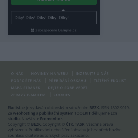
O NÁS
NOVINKY NA WEBU
INZERUJTE U NÁS
PODPOŘTE NÁS
PŘEBÍRÁNÍ OBSAHU
TIŠTĚNÝ EKOLIST
MAPA STRÁNEK
DEJTE O SOBĚ VĚDĚT
ZPRÁVY E-MAILEM
COOKIES
Ekolist.cz
je vydáván občanským sdružením
BEZK
. ISSN 1802-9019.
Za
webhosting
a
publikační systém TOOLKIT
děkujeme
Ecn
studiu
. Navštivte
Ecomonitor
.
Copyright ©
BEZK
. Copyright ©
ČTK
,
TASR
. Všechna práva
vyhrazena. Publikování nebo šíření obsahu je bez předchozího
souhlasu držitele autorských práv zakázáno.