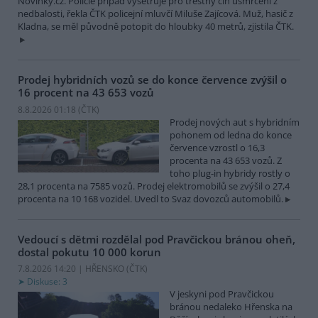
Novinky.cz. Policie případ vyšetřuje pro trestný čin usmrcení z
nedbalosti, řekla ČTK policejní mluvčí Miluše Zajícová. Muž, hasič z
Kladna, se měl původně potopit do hloubky 40 metrů, zjistila ČTK.
Prodej hybridních vozů se do konce července zvýšil o
16 procent na 43 653 vozů
8.8.2026 01:18 (
ČTK
)
Prodej nových aut s hybridním
pohonem od ledna do konce
července vzrostl o 16,3
procenta na 43 653 vozů. Z
toho plug-in hybridy rostly o
28,1 procenta na 7585 vozů. Prodej elektromobilů se zvýšil o 27,4
procenta na 10 168 vozidel. Uvedl to Svaz dovozců automobilů.
Vedoucí s dětmi rozdělal pod Pravčickou bránou oheň,
dostal pokutu 10 000 korun
7.8.2026 14:20 | HŘENSKO (
ČTK
)
Diskuse: 3
V jeskyni pod Pravčickou
bránou nedaleko Hřenska na