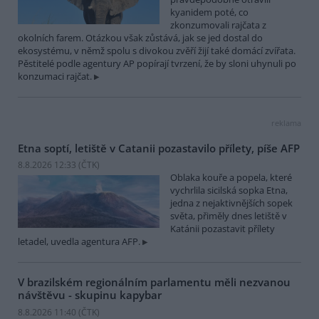
kyanidem poté, co
zkonzumovali rajčata z
okolních farem. Otázkou však zůstává, jak se jed dostal do
ekosystému, v němž spolu s divokou zvěří žijí také domácí zvířata.
Pěstitelé podle agentury AP popírají tvrzení, že by sloni uhynuli po
konzumaci rajčat.
reklama
Etna soptí, letiště v Catanii pozastavilo přílety, píše AFP
8.8.2026 12:33 (
ČTK
)
Oblaka kouře a popela, které
vychrlila sicilská sopka Etna,
jedna z nejaktivnějších sopek
světa, přiměly dnes letiště v
Katánii pozastavit přílety
letadel, uvedla agentura AFP.
V brazilském regionálním parlamentu měli nezvanou
návštěvu - skupinu kapybar
8.8.2026 11:40 (
ČTK
)