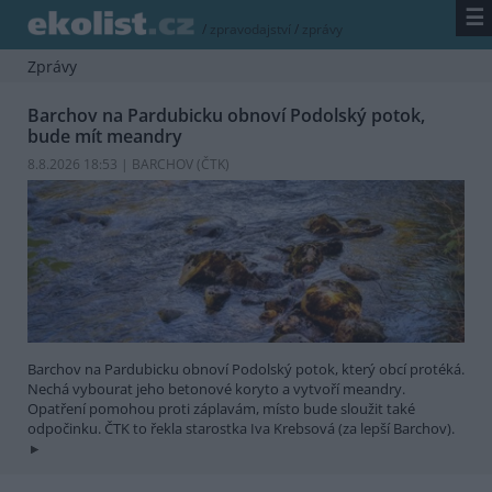
☰
/
zpravodajství
/
zprávy
Zprávy
Barchov na Pardubicku obnoví Podolský potok,
bude mít meandry
8.8.2026 18:53 | BARCHOV (
ČTK
)
Barchov na Pardubicku obnoví Podolský potok, který obcí protéká.
Nechá vybourat jeho betonové koryto a vytvoří meandry.
Opatření pomohou proti záplavám, místo bude sloužit také
odpočinku. ČTK to řekla starostka Iva Krebsová (za lepší Barchov).