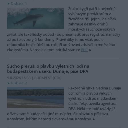
Diskuse: 1
Žraloci tygří patří k nejméně
vybíravým predátorům v
živočišné říši. Jejich jídelníček
zahrnuje desítky druhů
mořských i suchozemských
zvířat, ale také lidský odpad - od pneumatik přes registrační značky
až po televizory či kondomy. Právě díky tomu však podle
odborníků hrají důležitou roli při udržování zdravého mořského
ekosystému. Napsala o tom britská stanice
BBC
.
Sucho přerušilo plavbu výletních lodí na
budapešťském úseku Dunaje, píše DPA
9.8.2026 16:33 | BUDAPEŠŤ (
ČTK
)
Diskuse: 2
Rekordně nízká hladina Dunaje
ochromila plavbu velkých
výletních lodí po maďarském
úseku řeky, uvedla agentura
DPA. Některé lodě uvázly již
dříve v samé Budapešti, jiné musí přerušit plavbu v přístavu
Komárom, ležícím naproti slovenskému Komárnu.