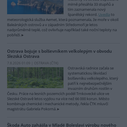
mírně přesáhla 33 stupňů a
tím zaznamenala nový
španělský rekord.
Uvedla
to
meteorologická služba Aemet, která poznamenala, že moře v okolí
Baleárských ostrovů a v západním Středomoří je letos
nadprůměrně teplé, což ovlivňuje například také noční teploty na
pobřeží.
Ostrava bojuje s bolševníkem velkolepým v obvodu
Slezská Ostrava
7.8.2026 01:09 | OSTRAVA (
ČTK
)
Ostravská radnice začala se
systematickou likvidací
bolševníku velkolepého, který
patří k nejnebezpečnějším
invazním druhům rostlin v
Česku. Práce na lesních pozemcích podél Trnkovecké ulice ve
Slezské Ostravě letos vyjdou na více než 66 000 korun. Město
kombinuje chemické i mechanické metody, řekla ČTK mluvčí
magistrátu Gabriela Pokorná.
Škoda Auto zahájila v Mladé Boleslavi výrobu nového