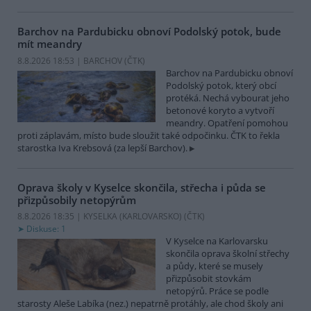
Barchov na Pardubicku obnoví Podolský potok, bude
mít meandry
8.8.2026 18:53 | BARCHOV (
ČTK
)
Barchov na Pardubicku obnoví
Podolský potok, který obcí
protéká. Nechá vybourat jeho
betonové koryto a vytvoří
meandry. Opatření pomohou
proti záplavám, místo bude sloužit také odpočinku. ČTK to řekla
starostka Iva Krebsová (za lepší Barchov).
Oprava školy v Kyselce skončila, střecha i půda se
přizpůsobily netopýrům
8.8.2026 18:35 | KYSELKA (KARLOVARSKO) (
ČTK
)
Diskuse: 1
V Kyselce na Karlovarsku
skončila oprava školní střechy
a půdy, které se musely
přizpůsobit stovkám
netopýrů. Práce se podle
starosty Aleše Labíka (nez.) nepatrně protáhly, ale chod školy ani