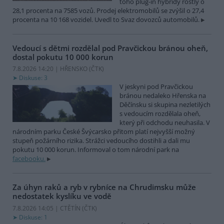
toho plug-in hybridy rostly o
28,1 procenta na 7585 vozů. Prodej elektromobilů se zvýšil o 27,4
procenta na 10 168 vozidel. Uvedl to Svaz dovozců automobilů.
Vedoucí s dětmi rozdělal pod Pravčickou bránou oheň,
dostal pokutu 10 000 korun
7.8.2026 14:20 | HŘENSKO (
ČTK
)
Diskuse: 3
V jeskyni pod Pravčickou
bránou nedaleko Hřenska na
Děčínsku si skupina nezletilých
s vedoucím rozdělala oheň,
který při odchodu neuhasila. V
národním parku České Švýcarsko přitom platí nejvyšší možný
stupeň požárního rizika. Strážci vedoucího dostihli a dali mu
pokutu 10 000 korun. Informoval o tom národní park na
facebooku.
Za úhyn raků a ryb v rybníce na Chrudimsku může
nedostatek kyslíku ve vodě
7.8.2026 14:05 | CTĚTÍN (
ČTK
)
Diskuse: 1