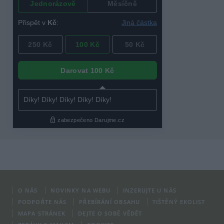
O NÁS
NOVINKY NA WEBU
INZERUJTE U NÁS
PODPOŘTE NÁS
PŘEBÍRÁNÍ OBSAHU
TIŠTĚNÝ EKOLIST
MAPA STRÁNEK
DEJTE O SOBĚ VĚDĚT