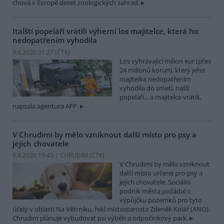
chová v Evropě deset zoologických zahrad.
Italští popeláři vrátili výherní los majitelce, která ho
nedopatřením vyhodila
9.8.2026 01:27 (
ČTK
)
Los vyhrávající milion eur (přes
24 milionů korun), který jeho
majitelka nedopatřením
vyhodila do smetí, našli
popeláři... a majitelce vrátili,
napsala agentura AFP.
V Chrudimi by mělo vzniknout další místo pro psy a
jejich chovatele
8.8.2026 19:45 | CHRUDIM (
ČTK
)
V Chrudimi by mělo vzniknout
další místo určené pro psy a
jejich chovatele. Sociální
podnik města požádal o
výpůjčku pozemků pro tyto
účely v oblasti Na Větrníku, řekl místostarosta Zdeněk Kolář (ANO).
Chrudim plánuje vybudovat psí výběh a odpočinkový park.