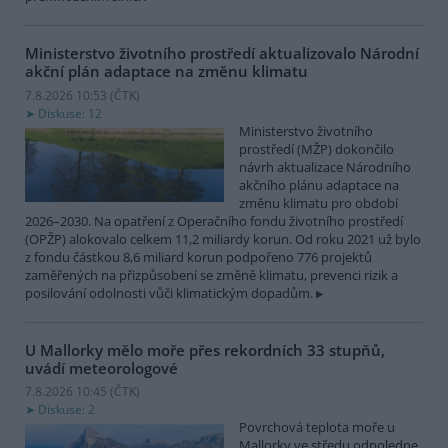
Ministerstvo životního prostředí aktualizovalo Národní
akční plán adaptace na změnu klimatu
7.8.2026 10:53 (
ČTK
)
Diskuse: 12
Ministerstvo životního
prostředí (MŽP) dokončilo
návrh aktualizace Národního
akčního plánu adaptace na
změnu klimatu pro období
2026–2030. Na opatření z Operačního fondu životního prostředí
(OPŽP) alokovalo celkem 11,2 miliardy korun. Od roku 2021 už bylo
z fondu částkou 8,6 miliard korun podpořeno 776 projektů
zaměřených na přizpůsobení se změně klimatu, prevenci rizik a
posilování odolnosti vůči klimatickým dopadům.
U Mallorky mělo moře přes rekordních 33 stupňů,
uvádí meteorologové
7.8.2026 10:45 (
ČTK
)
Diskuse: 2
Povrchová teplota moře u
Mallorky ve středu odpoledne