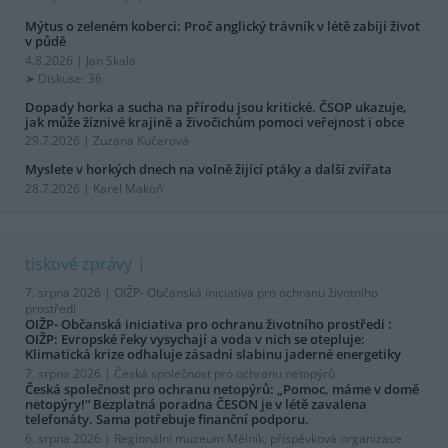
Mýtus o zeleném koberci: Proč anglický trávník v létě zabíjí život
v půdě
4.8.2026 | Jan Skala
Diskuse: 36
Dopady horka a sucha na přírodu jsou kritické. ČSOP ukazuje,
jak může žíznivé krajině a živočichům pomoci veřejnost i obce
29.7.2026 | Zuzana Kučerová
Myslete v horkých dnech na volně žijící ptáky a další zvířata
28.7.2026 | Karel Makoň
tiskové zprávy
7. srpna 2026 |
OIŽP- Občanská iniciativa pro ochranu životního
prostředí
OIŽP- Občanská iniciativa pro ochranu životního prostředí :
OIŽP: Evropské řeky vysychají a voda v nich se otepluje:
Klimatická krize odhaluje zásadní slabinu jaderné energetiky
7. srpna 2026 |
Česká společnost pro ochranu netopýrů
Česká společnost pro ochranu netopýrů: „Pomoc, máme v domě
netopýry!“ Bezplatná poradna ČESON je v létě zavalena
telefonáty. Sama potřebuje finanční podporu.
6. srpna 2026 |
Regionální muzeum Mělník, příspěvková organizace