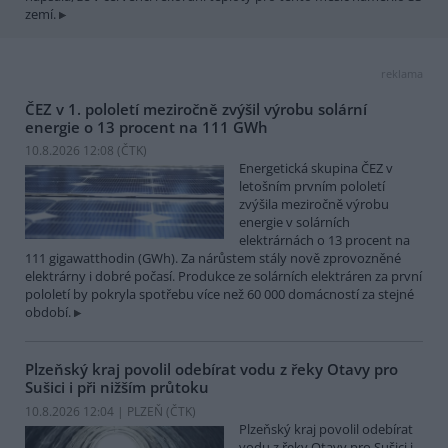
zemí.
reklama
ČEZ v 1. pololetí meziročně zvýšil výrobu solární
energie o 13 procent na 111 GWh
10.8.2026 12:08 (
ČTK
)
Energetická skupina ČEZ v
letošním prvním pololetí
zvýšila meziročně výrobu
energie v solárních
elektrárnách o 13 procent na
111 gigawatthodin (GWh). Za nárůstem stály nově zprovozněné
elektrárny i dobré počasí. Produkce ze solárních elektráren za první
pololetí by pokryla spotřebu více než 60 000 domácností za stejné
období.
Plzeňský kraj povolil odebírat vodu z řeky Otavy pro
Sušici i při nižším průtoku
10.8.2026 12:04 | PLZEŇ (
ČTK
)
Plzeňský kraj povolil odebírat
vodu z řeky Otavy pro Sušici i