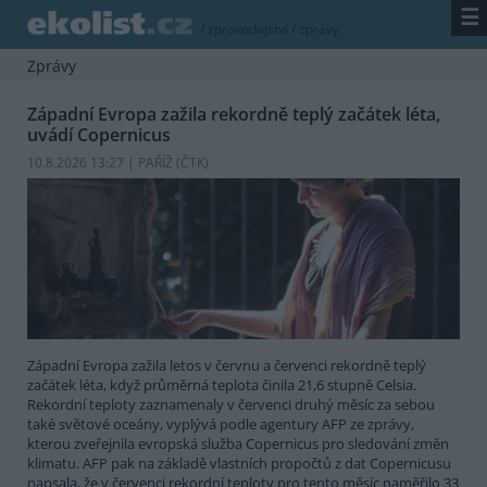
☰
/
zpravodajství
/
zprávy
Zprávy
Západní Evropa zažila rekordně teplý začátek léta,
uvádí Copernicus
10.8.2026 13:27 | PAŘÍŽ (
ČTK
)
Západní Evropa zažila letos v červnu a červenci rekordně teplý
začátek léta, když průměrná teplota činila 21,6 stupně Celsia.
Rekordní teploty zaznamenaly v červenci druhý měsíc za sebou
také světové oceány, vyplývá podle agentury AFP ze zprávy,
kterou zveřejnila evropská služba Copernicus pro sledování změn
klimatu. AFP pak na základě vlastních propočtů z dat Copernicusu
napsala, že v červenci rekordní teploty pro tento měsíc naměřilo 33