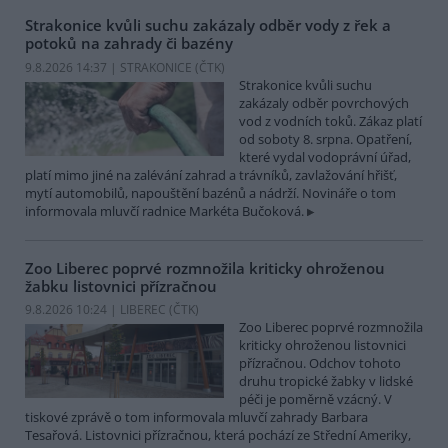
Strakonice kvůli suchu zakázaly odběr vody z řek a
potoků na zahrady či bazény
9.8.2026 14:37 | STRAKONICE (
ČTK
)
Strakonice kvůli suchu
zakázaly odběr povrchových
vod z vodních toků. Zákaz platí
od soboty 8. srpna. Opatření,
které vydal vodoprávní úřad,
platí mimo jiné na zalévání zahrad a trávníků, zavlažování hřišť,
mytí automobilů, napouštění bazénů a nádrží. Novináře o tom
informovala mluvčí radnice Markéta Bučoková.
Zoo Liberec poprvé rozmnožila kriticky ohroženou
žabku listovnici přízračnou
9.8.2026 10:24 | LIBEREC (
ČTK
)
Zoo Liberec poprvé rozmnožila
kriticky ohroženou listovnici
přízračnou. Odchov tohoto
druhu tropické žabky v lidské
péči je poměrně vzácný. V
tiskové zprávě o tom informovala mluvčí zahrady Barbara
Tesařová. Listovnici přízračnou, která pochází ze Střední Ameriky,