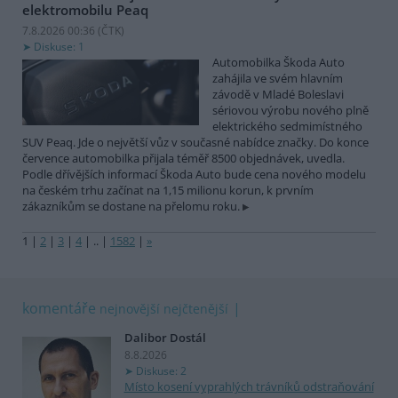
elektromobilu Peaq
7.8.2026 00:36 (
ČTK
)
Diskuse: 1
Automobilka Škoda Auto
zahájila ve svém hlavním
závodě v Mladé Boleslavi
sériovou výrobu nového plně
elektrického sedmimístného
SUV Peaq. Jde o největší vůz v současné nabídce značky. Do konce
července automobilka přijala téměř 8500 objednávek, uvedla.
Podle dřívějších informací Škoda Auto bude cena nového modelu
na českém trhu začínat na 1,15 milionu korun, k prvním
zákazníkům se dostane na přelomu roku.
1
|
2
|
3
|
4
|
..
|
1582
|
»
komentáře
nejnovější
nejčtenější
Dalibor Dostál
8.8.2026
Diskuse: 2
Místo kosení vyprahlých trávníků odstraňování