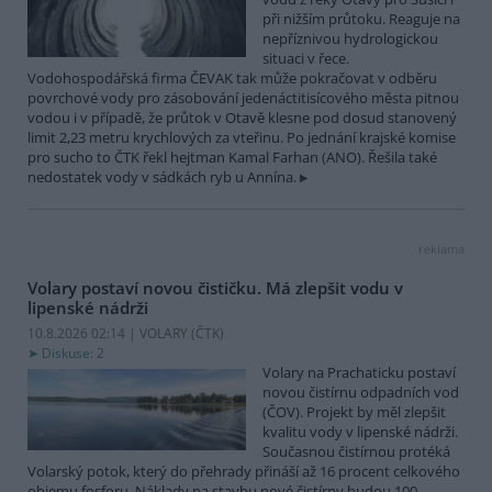
při nižším průtoku. Reaguje na
nepříznivou hydrologickou
situaci v řece.
Vodohospodářská firma ČEVAK tak může pokračovat v odběru
povrchové vody pro zásobování jedenáctitisícového města pitnou
vodou i v případě, že průtok v Otavě klesne pod dosud stanovený
limit 2,23 metru krychlových za vteřinu. Po jednání krajské komise
pro sucho to ČTK řekl hejtman Kamal Farhan (ANO). Řešila také
nedostatek vody v sádkách ryb u Annína.
reklama
Volary postaví novou čističku. Má zlepšit vodu v
lipenské nádrži
10.8.2026 02:14 | VOLARY (
ČTK
)
Diskuse: 2
Volary na Prachaticku postaví
novou čistírnu odpadních vod
(ČOV). Projekt by měl zlepšit
kvalitu vody v lipenské nádrži.
Současnou čistírnou protéká
Volarský potok, který do přehrady přináší až 16 procent celkového
objemu fosforu. Náklady na stavbu nové čistírny budou 100