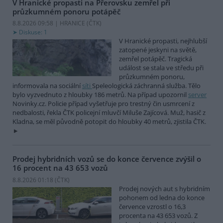
V Hranické propasti na Přerovsku zemřel při
průzkumném ponoru potápěč
8.8.2026 09:58 | HRANICE (
ČTK
)
Diskuse: 1
V Hranické propasti, nejhlubší
zatopené jeskyni na světě,
zemřel potápěč. Tragická
událost se stala ve středu při
průzkumném ponoru,
informovala na sociální
síti
Speleologická záchranná služba. Tělo
bylo vyzvednuto z hloubky 186 metrů. Na případ upozornil
server
Novinky.cz. Policie případ vyšetřuje pro trestný čin usmrcení z
nedbalosti, řekla ČTK policejní mluvčí Miluše Zajícová. Muž, hasič z
Kladna, se měl původně potopit do hloubky 40 metrů, zjistila ČTK.
Prodej hybridních vozů se do konce července zvýšil o
16 procent na 43 653 vozů
8.8.2026 01:18 (
ČTK
)
Prodej nových aut s hybridním
pohonem od ledna do konce
července vzrostl o 16,3
procenta na 43 653 vozů. Z