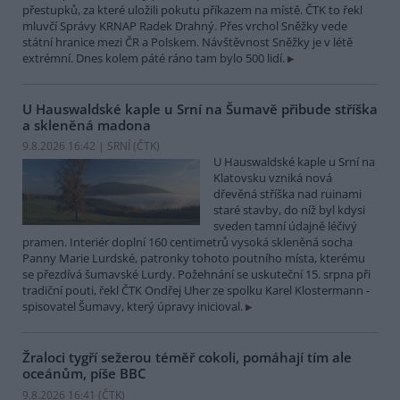
přestupků, za které uložili pokutu příkazem na místě. ČTK to řekl
mluvčí Správy KRNAP Radek Drahný. Přes vrchol Sněžky vede
státní hranice mezi ČR a Polskem. Návštěvnost Sněžky je v létě
extrémní. Dnes kolem páté ráno tam bylo 500 lidí.
U Hauswaldské kaple u Srní na Šumavě přibude stříška
a skleněná madona
9.8.2026 16:42 | SRNÍ (
ČTK
)
U Hauswaldské kaple u Srní na
Klatovsku vzniká nová
dřevěná stříška nad ruinami
staré stavby, do níž byl kdysi
sveden tamní údajně léčivý
pramen. Interiér doplní 160 centimetrů vysoká skleněná socha
Panny Marie Lurdské, patronky tohoto poutního místa, kterému
se přezdívá šumavské Lurdy. Požehnání se uskuteční 15. srpna při
tradiční pouti, řekl ČTK Ondřej Uher ze spolku Karel Klostermann -
spisovatel Šumavy, který úpravy inicioval.
Žraloci tygří sežerou téměř cokoli, pomáhají tím ale
oceánům, píše BBC
9.8.2026 16:41 (
ČTK
)