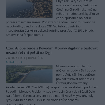
Úhyn raků a ryb v Horním
rybníce u Vranova, části obce
Ctětín na Chrudimsku, má na
svědomí nedostatek kyslíku ve
vodě. Způsobilo ho horké
počasí s minimem srážek. Podezření na otravu modrou skalicí se
nepotvrdilo, uvedla na dotaz ČTK ředitelka oblastního
inspektorátu České inspekce životního prostředí (ČIŽP) v Hradci
Králové Jana Štěpánková.
CzechGlobe bude s Povodím Moravy digitálně testovat
možná řešení potíží na Dyji
7.8.2026 11:34 | BRNO (
ČTK
)
Diskuse: 4
Možná řešení problémů s
ubýváním vody v Dyji budou
pomocí digitálního dvojčete
povodí testovat odborníci z
Ústavu globální změny
Akademie věd ČR (CzechGlobe) ve spolupráci se státním podnikem
Povodím Moravy. Problémy jsou nyní zejména v dolní části Dyje.
Na přelomu června a července pod nádrží Nové Mlýny uhynuly
ryby kvůli nedostatku kyslíku ve vodě způsobenému
přemnožením sinic.