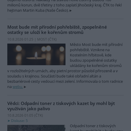
milionů korun, dvě třetiny z toho zaplatí Jihočeský kraj. ČTK to řekl
hejtman Martin Kuba (Naše Česko).
Most bude mít přírodní pohřebiště, zpopelněné
ostatky se uloží ke kořenům stromů
10.8.2026 01:25 | MOST (
ČTK
)
Město Most bude mít přírodní
pohřebiště. Vznikne na
Kostelním hřbitově, kde
budou zpopelněné ostatky
ukládány ke kořenům stromů
v rozložitelných urnách, aby pietní prostor působil přirozeně a v
souladu s krajinou. Součástí bude také obřadní altán a
bezbariérové cesty vedoucí mezi zelení. Informovala o tom radnice
na
webu.
Vědci: Odpadní toner z tiskových kazet by mohl být
využíván jako palivo
10.8.2026 01:05 (
ČTK
)
Diskuse: 5
Odpadní toner z tiskových