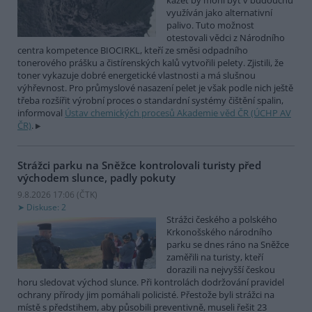
kazet by mohl být v budoucnu
využíván jako alternativní
palivo. Tuto možnost
otestovali vědci z Národního
centra kompetence BIOCIRKL, kteří ze směsi odpadního
tonerového prášku a čistírenských kalů vytvořili pelety. Zjistili, že
toner vykazuje dobré energetické vlastnosti a má slušnou
výhřevnost. Pro průmyslové nasazení pelet je však podle nich ještě
třeba rozšířit výrobní proces o standardní systémy čištění spalin,
informoval
Ústav chemických procesů Akademie věd ČR (ÚCHP AV
ČR)
.
Strážci parku na Sněžce kontrolovali turisty před
východem slunce, padly pokuty
9.8.2026 17:06 (
ČTK
)
Diskuse: 2
Strážci českého a polského
Krkonošského národního
parku se dnes ráno na Sněžce
zaměřili na turisty, kteří
dorazili na nejvyšší českou
horu sledovat východ slunce. Při kontrolách dodržování pravidel
ochrany přírody jim pomáhali policisté. Přestože byli strážci na
místě s předstihem, aby působili preventivně, museli řešit 23