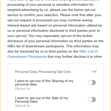
vychrlila sicilská sopka Etna,
processing of your personal or sensitive information for
jedna z nejaktivnějších sopek
targeted advertising by us, please use the below opt-out
světa, přiměly dnes letiště v
section to confirm your selection. Please note that after your
Katánii pozastavit přílety
letadel, uvedla agentura AFP.
opt-out request is processed you may continue seeing
interest-based ads based on personal information utilized by
us or personal information disclosed to third parties prior to
V brazilském regionálním parlamentu měli nezvanou
your opt-out. You may separately opt-out of the further
návštěvu - skupinu kapybar
disclosure of your personal information by third parties on the
8.8.2026 11:40 (
ČTK
)
IAB’s list of downstream participants. This information may
Diskuse: 1
also be disclosed by us to third parties on the
IAB’s List of
V brazilském státě Mato
Downstream Participants
that may further disclose it to other
Grosso museli minulý týden v
third parties.
regionálním parlamentu
přerušit jednání poté, co
budovy vniklo několik
Personal Data Processing Opt Outs
kapybar. Skupina největších hlodavců světa do budovy
vstoupila
hlavním vchodem, informovala agentura AP.
I want to opt-out of the Sharing of my
personal data.
Opted In
Znojmo uvažuje o holubníku i krmivu s látkou
I want to opt-out of the Sale of my
omezující rozmnožování holubů
Personal Data.
8.8.2026 11:31 | ZNOJMO (
ČTK
)
Opted In
Znojmo zjišťuje, jak snížit počty