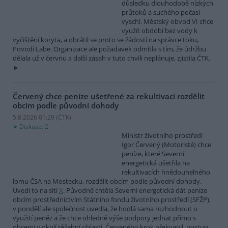
důsledku dlouhodobě nízkých
průtoků a suchého počasí
vyschl. Městský obvod VI chce
využít období bez vody k
vyčištění koryta, a obrátil se proto se žádostí na správce toku,
Povodí Labe. Organizace ale požadavek odmítla s tím, že údržbu
dělala už v červnu a další zásah v tuto chvíli neplánuje, zjistila ČTK.
Červený chce peníze ušetřené za rekultivaci rozdělit
obcím podle původní dohody
5.8.2026 01:29 (
ČTK
)
Diskuse: 2
Ministr životního prostředí
Igor Červený (Motoristé) chce
peníze, které Severní
energetická ušetřila na
rekultivacích hnědouhelného
lomu ČSA na Mostecku, rozdělit obcím podle původní dohody.
Uvedl to na síti
X
. Původně chtěla Severní energetická dát peníze
obcím prostřednictvím Státního fondu životního prostředí (SFŽP),
v pondělí ale společnost uvedla, že hodlá sama rozhodnout o
využití peněz a že chce ohledně výše podpory jednat přímo s
obcemi v okolí těžební oblasti. Červeného krok překvapil, postup