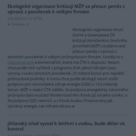
Ekologické organizace kritizují MŽP za přesun peněz z
výnosů z povolenek k velkým firmám
6.8.2026 01:17 (
ČTK
)
Diskuse: 9
Ekologické organizace Hnutí
DUHA a Greenpeace ČR
kritizují ministerstvo životního
prostředí (MŽP) za plánovaný
přesun peněz z výnosů z
emisních povolenek k velkým průmyslovým firmám. Uvedly to v
tiskové zprávě
a komentářích, které má ČTK k dispozici. Resort
chce podle nich vyčlenit z programu EUA, jehož zdrojem jsou
výnosy z aukcí emisních povolenek, 25 miliard korun pro největší
průmyslové podniky. K tomu chce podle ekologů resort snížit
podporu pro obnovitelné zdroje energie (OZE) o 15,5 miliardy
korun. MŽP v reakci ČTK sdělilo, že podpora energeticky náročného
průmyslu byla součástí Modernizačního fondu již od jeho vzniku, a
že podpora OZE nekončí, a z fondu budou financovány jak
výrobny energie, tak infrastruktura.
Jihlavský úřad vyzval k šetření s vodou, bude dělat víc
kontrol