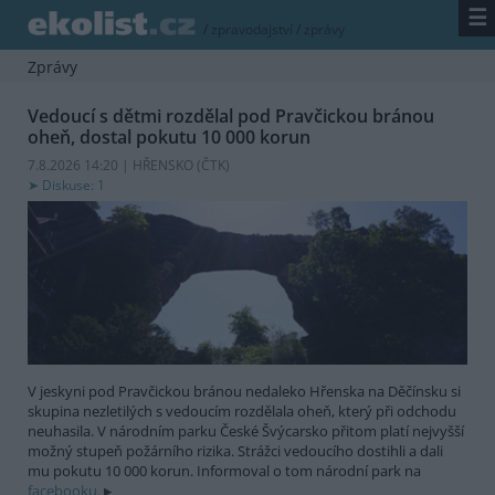
☰
/
zpravodajství
/
zprávy
Zprávy
Vedoucí s dětmi rozdělal pod Pravčickou bránou
oheň, dostal pokutu 10 000 korun
7.8.2026 14:20 | HŘENSKO (
ČTK
)
Diskuse: 1
V jeskyni pod Pravčickou bránou nedaleko Hřenska na Děčínsku si
skupina nezletilých s vedoucím rozdělala oheň, který při odchodu
neuhasila. V národním parku České Švýcarsko přitom platí nejvyšší
možný stupeň požárního rizika. Strážci vedoucího dostihli a dali
mu pokutu 10 000 korun. Informoval o tom národní park na
facebooku.