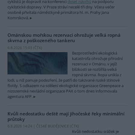
cyklistů je dopravit na konferenci
deset návrhů
na podporu
cyklistické dopravy. V Praze stráví necelé tři dny. Včera večer
osobně přivítala náměstkyně primátora hl. m. Prahy Jana
Komrsková.
Ománskou mořskou rezervaci ohrožuje velká ropná
skvrna z poškozeného tankeru
6.8.2026 15:03 (
ČTK
)
Bezprostřední ekologická
katastrofa ohrožuje přírodní
rezervaci v Ománu, v jejíž
blízkosti se rozšířila velká
ropná skvrna. Ropa unikla z
lodi, u níž panuje podezření, že patří do takzvané ruské stínové
flotily. S odkazem na sdělení ekologické organizace Greenpeace a
nizozemské nevládní organizace PAX o tom dnes informovala
agentura AFP.
Kvůli nedostatku deště mají jihočeské řeky minimální
průtoky
6.8.2026 14:24 | ČESKÉ BUDĚJOVICE (
ČTK
)
Kvůli nedostatku srážek je