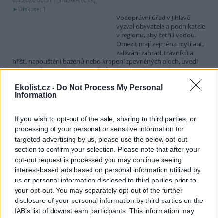
6.8.2026 00:51 | JIHLAVA (
ČTK
)
Diskuse: 1
Vodoprávní úřad v Jihlavě
vyzval obyvatele a podnikatele
v regionu, aby šetřili vodou.
Omezit mají zejména mytí aut,
zalévání zahrad, trávníků a
hřišť, napouštění bazénů nebo kropení zpevněných ploch, uvedl
mluvčí radnice Radovan Daněk. Úřad podle něj bude víc
kontrolovat povolené odběry. Výzva k šetření vodou platí pro
Ekolist.cz -
Do Not Process My Personal
všechny obce spadající pod Jihlavu jako obec s rozšířenou
Information
působností.
If you wish to opt-out of the sale, sharing to third parties, or
Celníci odhalili gang překupníků papoušků, zajistili
processing of your personal or sensitive information for
stovku ptáků
targeted advertising by us, please use the below opt-out
5.8.2026 20:13 (
ČTK
)
section to confirm your selection. Please note that after your
Celníci odhalili gang
opt-out request is processed you may continue seeing
překupníků chráněných druhů
interest-based ads based on personal information utilized by
papoušků působící v několika
krajích a zajistili asi stovku
us or personal information disclosed to third parties prior to
ptáků. S odchytem a
your opt-out. You may separately opt-out of the further
zajištěním zvířat celníkům pomohly zoo v Praze, Zlíně a Ostravě. V
disclosure of your personal information by third parties on the
ostravské zahradě také papoušci nalezli dočasné útočiště. V
IAB’s list of downstream participants. This information may
tiskové zprávě na
webu
celníků to oznámila mluvčí Celní správy ČR