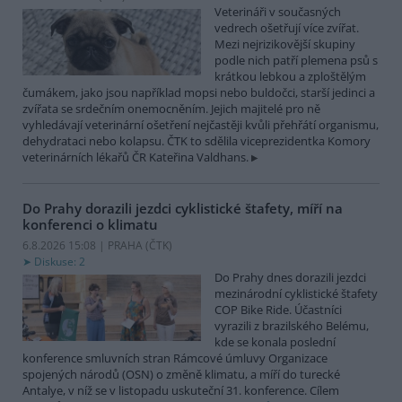
Veterináři v současných
vedrech ošetřují více zvířat.
Mezi nejrizikovější skupiny
podle nich patří plemena psů s
krátkou lebkou a zploštělým
čumákem, jako jsou například mopsi nebo buldočci, starší jedinci a
zvířata se srdečním onemocněním. Jejich majitelé pro ně
vyhledávají veterinární ošetření nejčastěji kvůli přehřátí organismu,
dehydrataci nebo kolapsu. ČTK to sdělila viceprezidentka Komory
veterinárních lékařů ČR Kateřina Valdhans.
Do Prahy dorazili jezdci cyklistické štafety, míří na
konferenci o klimatu
6.8.2026 15:08 | PRAHA (
ČTK
)
Diskuse: 2
Do Prahy dnes dorazili jezdci
mezinárodní cyklistické štafety
COP Bike Ride. Účastníci
vyrazili z brazilského Belému,
kde se konala poslední
konference smluvních stran Rámcové úmluvy Organizace
spojených národů (OSN) o změně klimatu, a míří do turecké
Antalye, v níž se v listopadu uskuteční 31. konference. Cílem