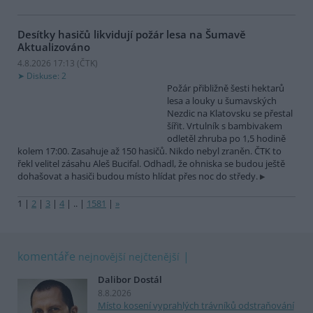
Desítky hasičů likvidují požár lesa na Šumavě
Aktualizováno
4.8.2026 17:13 (
ČTK
)
Diskuse: 2
Požár přibližně šesti hektarů
lesa a louky u šumavských
Nezdic na Klatovsku se přestal
šířit. Vrtulník s bambivakem
odletěl zhruba po 1,5 hodině
kolem 17:00. Zasahuje až 150 hasičů. Nikdo nebyl zraněn. ČTK to
řekl velitel zásahu Aleš Bucifal. Odhadl, že ohniska se budou ještě
dohašovat a hasiči budou místo hlídat přes noc do středy.
1
|
2
|
3
|
4
|
..
|
1581
|
»
komentáře
nejnovější
nejčtenější
Dalibor Dostál
8.8.2026
Místo kosení vyprahlých trávníků odstraňování