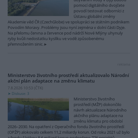
pomocí digitálního dvojčete
povodí testovat odborníci z
Ústavu globální změny
Akademie věd ČR (CzechGlobe) ve spolupráci se státním podnikem
Povodím Moravy. Problémy jsou nyní zejména v dolní části Dyje.
Na přelomu června a července pod nádrží Nové Mlýny uhynuly
ryby kvůli nedostatku kyslíku ve vodě způsobenému
přemnožením sinic.
reklama
Ministerstvo životního prostředí aktualizovalo Národní
akční plán adaptace na změnu klimatu
7.8.2026 10:53 (
ČTK
)
Diskuse: 3
Ministerstvo životního
prostředí (MŽP) dokončilo
návrh aktualizace Národního
akčního plánu adaptace na
změnu klimatu pro období
2026–2030. Na opatření z Operačního fondu životního prostředí
(OPŽP) alokovalo celkem 11,2 miliardy korun. Od roku 2021 už bylo
z fondu částkou 8,6 miliard korun podpořeno 776 projektů