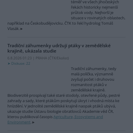
téměř ve všech jihočeských
řekách historicky nejmenší
průtok vody. Nejhorší je
situace v rovinatých oblastech,
například na Českobudějovicku. ČTK to řekl hydrolog Tomáš
Vlasák.
Tradiční záhumenky udržují ptáky v zemědělské
krajině, ukázala studie
6.8.2026 01:23 | PRAHA (
ČTK/Ekolist
)
Diskuse: 22
Tradiční záhumenky, tedy
malá políčka, významně
zvyšují počet i druhovou
rozmanitost ptáků v
zemědělské krajině.
Biodiverzitě prospívají také staré stodoly, otevřené půdy, pestré
zahrady a sady, které ptákům poskytují úkryt i vhodná místa ke
hnízdění. V jednolité zemědělské krajině naopak ptáků ubývá,
ukazuje studie Ústavu biologie obratlovců Akademie věd ČR,
kterou publikoval časopis
Agriculture, Ecosystems and
Environment
.