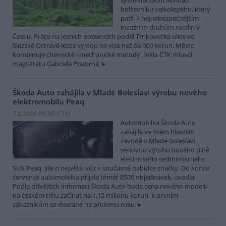
systematickou likvidací
bolševníku velkolepého, který
patří k nejnebezpečnějším
invazním druhům rostlin v
Česku. Práce na lesních pozemcích podél Trnkovecké ulice ve
Slezské Ostravě letos vyjdou na více než 66 000 korun. Město
kombinuje chemické i mechanické metody, řekla ČTK mluvčí
magistrátu Gabriela Pokorná.
Škoda Auto zahájila v Mladé Boleslavi výrobu nového
elektromobilu Peaq
7.8.2026 00:36 (
ČTK
)
Automobilka Škoda Auto
zahájila ve svém hlavním
závodě v Mladé Boleslavi
sériovou výrobu nového plně
elektrického sedmimístného
SUV Peaq. Jde o největší vůz v současné nabídce značky. Do konce
července automobilka přijala téměř 8500 objednávek, uvedla.
Podle dřívějších informací Škoda Auto bude cena nového modelu
na českém trhu začínat na 1,15 milionu korun, k prvním
zákazníkům se dostane na přelomu roku.