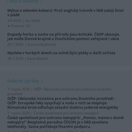
rady a návody
Mýtus o zeleném koberci: Proč anglický trávník v létě zabíjí život
v půdě
4.8.2026 | Jan Skala
Diskuse: 34
Dopady horka a sucha na přírodu jsou kritické. ČSOP ukazuje,
jak může žíznivé krajině a živočichům pomoci veřejnost i obce
29.7.2026 | Zuzana Kučerová
Myslete v horkých dnech na volně žijící ptáky a další zvířata
28.7.2026 | Karel Makoň
tiskové zprávy
7. srpna 2026 |
OIŽP- Občanská iniciativa pro ochranu životního
prostředí
OIŽP- Občanská iniciativa pro ochranu životního prostředí :
OIŽP: Evropské řeky vysychají a voda v nich se otepluje:
Klimatická krize odhaluje zásadní slabinu jaderné energetiky
7. srpna 2026 |
Česká společnost pro ochranu netopýrů
Česká společnost pro ochranu netopýrů: „Pomoc, máme v domě
netopýry!“ Bezplatná poradna ČESON je v létě zavalena
telefonáty. Sama potřebuje finanční podporu.