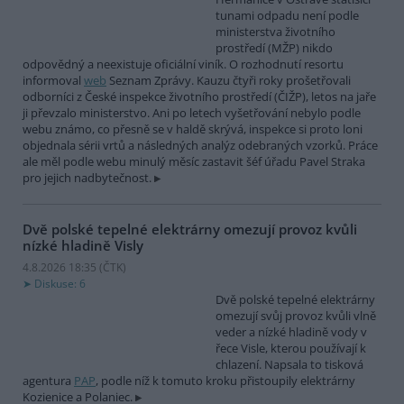
tunami odpadu není podle
ministerstva životního
prostředí (MŽP) nikdo
odpovědný a neexistuje oficiální viník. O rozhodnutí resortu
informoval
web
Seznam Zprávy. Kauzu čtyři roky prošetřovali
odborníci z České inspekce životního prostředí (ČIŽP), letos na jaře
ji převzalo ministerstvo. Ani po letech vyšetřování nebylo podle
webu známo, co přesně se v haldě skrývá, inspekce si proto loni
objednala sérii vrtů a následných analýz odebraných vzorků. Práce
ale měl podle webu minulý měsíc zastavit šéf úřadu Pavel Straka
pro jejich nadbytečnost.
Dvě polské tepelné elektrárny omezují provoz kvůli
nízké hladině Visly
4.8.2026 18:35 (
ČTK
)
Diskuse: 6
Dvě polské tepelné elektrárny
omezují svůj provoz kvůli vlně
veder a nízké hladině vody v
řece Visle, kterou používají k
chlazení. Napsala to tisková
agentura
PAP
, podle níž k tomuto kroku přistoupily elektrárny
Kozienice a Polaniec.