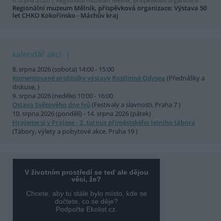
6. srpna 2026 |
Regionální muzeum Mělník, příspěvková organizace
Regionální muzeum Mělník, příspěvková organizace: Výstava 50
let CHKO Kokořínsko - Máchův kraj
kalendář akcí
8. srpna 2026 (sobota) 14:00 - 15:00
Komentované prohlídky výstavy Rostlinná Odysea
(Přednášky a
diskuse, )
9. srpna 2026 (neděle) 10:00 - 16:00
Oslava Světového dne lvů
(Festivaly a slavnosti, Praha 7 )
10. srpna 2026 (pondělí) - 14. srpna 2026 (pátek)
Hrajeme si v Pralese - 2. turnus příměstského letního tábora
(Tábory, výlety a pobytové akce, Praha 19 )