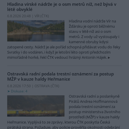
Hladina vírské nádrže je o osm metrů níž, než bývá v
létě obvyklé
6.8.2026 20:48 | VÍR (
ČTK
)
Hladina vodní nádrže Vír na
Žďársku je oproti běžnému
stavu v létě níž asi o osm
metrů. Z vody už vystoupaly i
kamenné obruby kdysi
zatopené cesty. Nádrž je ale pořád schopná přidávat vodu do řeky
Svratky i do vodáren, i když je letošní léto oproti předchozím
mimořádně horké, řekl ČTK vedoucí hrázný Antonín Hájek.
Ostravská radní podala trestní oznámení za postup
MŽP v kauze haldy Heřmanice
6.8.2026 17:50 | OSTRAVA (
ČTK
)
Diskuse: 4
Ostravská radní a poslankyně
Pirátů Andrea Hoffmannová
podala trestní oznámení za
postup ministerstva životního
prostředí (MŽP) v kauze haldy
Heřmanice. Vyplývá to ze zprávy, kterou ČTK poskytla Česká
pirátská strana. Požaduje, aby policie prověřila okolnosti odebrání