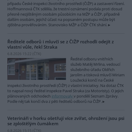
případu České inspekci životního prostředí (ČIŽP) a zastavení řízení.
Hoffmannová ČTK sdělila, že trestní oznámení podala proti dosud
přesně nezjištěným osobám působícím na MŽP a ČIŽP, případně
dalším osobám, jejichž účast na popsaném postupu může být
zjištěna prověřováním. Stanovisko MŽP a ČIŽP ČTK shání.
Ředitelé odborů i mluvčí se z ČIŽP rozhodli odejít z
vlastní vůle, řekl Straka
6.8.2026 15:22 (
ČTK
)
Ředitel odboru vnitřních
služeb Matěj Mrlina, vedoucí
služebního úřadu Oldřich
Jarolím a tisková mluvčí Miriam
Loužecká končí na České
inspekci životního prostředí (ČIŽP) z vlastní iniciativy. Na dotaz ČTK
to napsal nový ředitel inspekce Pavel Straka (za Motoristy). O jejich
plánovaných odchodech
informovaly
v pondělí Seznam Zprávy.
Podle něj tak končí dva z pěti ředitelů odborů na ČIŽP.
Veterináři v horku ošetřují více zvířat, ohrožení jsou psi
se zploštělým čumákem
6.8.2026 15:15 (
ČTK
)