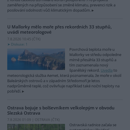
zaměřených na přizpůsobení se změně klimatu, prevenci rizik a
posilování odolnosti vůči klimatickým dopadům.
U Mallorky mělo moře přes rekordních 33 stupňů,
uvádí meteorologové
7.8.2026 10:45 (
ČTK
)
Diskuse: 1
Povrchová teplota moře u
Mallorky ve středu odpoledne
mírně přesáhla 33 stupňů a
tím zaznamenala nový
španělský rekord.
Uvedla
to
meteorologická služba Aemet, která poznamenala, že moře v okolí
Baleárských ostrovů a v západním Středomoří je letos
nadprůměrně teplé, což ovlivňuje například také noční teploty na
pobřeží.
Ostrava bojuje s bolševníkem velkolepým v obvodu
Slezská Ostrava
7.8.2026 01:09 | OSTRAVA (
ČTK
)
Ostravská radnice začala se