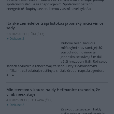
společnosti sleduje se znepokojením. Společnost patří do
energetické skupiny Sev.en, kterou vlastní Pavel Tykač.
Italské zemědělce trápí listokaz japonský ničící vinice i
sady
5.8.2026 01:12 | ŘÍM (
ČTK
)
Diskuse: 2
Duhově zelení brouci s
měňavými krovkami, jejichž
původní domovinou je
Japonsko, se stávají čím dál
větší hrozbou v Itálii. Rojí se po
sadech a vinicích a zanechávají za sebou listy s vykousanými
mřížkami, což oslabuje rostliny a snižuje úrodu, napsala agentura
AP.
Ministerstvo v kauze haldy Heřmanice rozhodlo, že
viník neexistuje
4.8.2026 19:12 | OSTRAVA (
ČTK
)
Diskuse: 2
Za škodu za zavezení haldy
Heřmanice v Ostravě statisíci