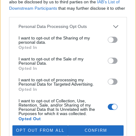
also be disclosed by us to third parties on the
IAB’s List of
Martina Kaňková. Případem se zabývá policie.
Downstream Participants
that may further disclose it to other
third parties.
Island vyhostí aktivisty bojující proti lovu velryb,
pronásledovali velrybáře
Personal Data Processing Opt Outs
5.8.2026 19:54 (
ČTK
)
I want to opt-out of the Sharing of my
Islandské úřady nařídily
personal data.
vyhoštění 21 aktivistů
Opted In
bojujících proti lovu velryb
poté, co minulý týden
I want to opt-out of the Sale of my
pobřežní stráž s policií zabavily
Personal Data.
jejich loď, která pronásledovala velrybářské plavidlo. Pasažéři lodi
Opted In
patřící nadaci kanadsko-amerického ekologického aktivisty Paula
Watsona jsou od té doby zadržováni v Reykjavíku. Sám Watson na
I want to opt-out of processing my
palubě nebyl. Píše o tom agentura AFP s odvoláním na islandskou
Personal Data for Targeted Advertising.
policii.
Opted In
I want to opt-out of Collection, Use,
Záchranná stanice v Praze přijímá kvůli vedrům více
Retention, Sale, and/or Sharing of my
Personal Data that Is Unrelated with the
volně žijících zvířat
Purposes for which it was collected.
5.8.2026 17:40 | PRAHA (
ČTK
)
Opted Out
Kvůli vysokým letním
teplotám pracovníci pražské
OPT OUT FROM ALL
CONFIRM
záchranné stanice pro volně