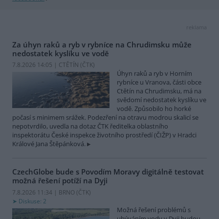
reklama
Za úhyn raků a ryb v rybníce na Chrudimsku může
nedostatek kyslíku ve vodě
7.8.2026 14:05 | CTĚTÍN (
ČTK
)
Úhyn raků a ryb v Horním
rybníce u Vranova, části obce
Ctětín na Chrudimsku, má na
svědomí nedostatek kyslíku ve
vodě. Způsobilo ho horké
počasí s minimem srážek. Podezření na otravu modrou skalicí se
nepotvrdilo, uvedla na dotaz ČTK ředitelka oblastního
inspektorátu České inspekce životního prostředí (ČIŽP) v Hradci
Králové Jana Štěpánková.
CzechGlobe bude s Povodím Moravy digitálně testovat
možná řešení potíží na Dyji
7.8.2026 11:34 | BRNO (
ČTK
)
Diskuse: 2
Možná řešení problémů s
ubýváním vody v Dyji budou