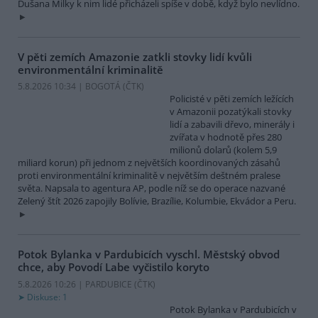
Dušana Milky k nim lidé přicházeli spíše v době, když bylo nevlídno.
V pěti zemích Amazonie zatkli stovky lidí kvůli
environmentální kriminalitě
5.8.2026 10:34 | BOGOTÁ (
ČTK
)
Policisté v pěti zemích ležících
v Amazonii pozatýkali stovky
lidí a zabavili dřevo, minerály i
zvířata v hodnotě přes 280
milionů dolarů (kolem 5,9
miliard korun) při jednom z největších koordinovaných zásahů
proti environmentální kriminalitě v největším deštném pralese
světa. Napsala to agentura AP, podle níž se do operace nazvané
Zelený štít 2026 zapojily Bolívie, Brazílie, Kolumbie, Ekvádor a Peru.
Potok Bylanka v Pardubicích vyschl. Městský obvod
chce, aby Povodí Labe vyčistilo koryto
5.8.2026 10:26 | PARDUBICE (
ČTK
)
Diskuse: 1
Potok Bylanka v Pardubicích v