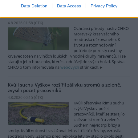
Data Deletion
Data Access
Privacy Policy
Ochránci přírody našli v Moravském krasu vzácného
modráska očkovaného
4.8.2026 01:58 (
ČTK
)
Ochránci přírody našli v CHKO
Moravský kras vzácného
modráska očkovaného. K
životu a rozmnožování
potřebuje porosty rostliny
krvavec toten na vlhčích loukách i vhodné druhy mravenců. Ti se
starají o jeho housenky, které si odnášejí do svých hnízd. Správa
CHKO o tom informovala na
webových
stránkách.
Kvůli suchu Vyškov rozšířil zálivku stromů a zeleně,
zvýšil i počet pracovníků
4.8.2026 00:15 (
ČTK
)
Kvůli přetrvávajícímu suchu
zvýšil Vyškov počet
pracovníků, kteří se starají o
zalévání stromů a zeleně.
Suchem nejvíc trpí břízy a
smrky. Kvůli nutnosti zavlažovat letos i tříleté dřeviny, vzrostla
spotřeba vody. Zatímco před několika lety by stačilo okolo šesti