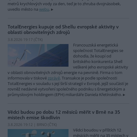
metrů krychlových vody za den, teď je to zhruba dvojnásobek,
uvedlo město na
webu
.
TotalEnergies kupuje od Shellu evropské aktivity v
oblasti obnovitelných zdrojů
3.8.2026 19:17 (
ČTK
)
Francouzská energetická
společnost TotalEnergies se
dohodla, že koupí od
britského konkurenta Shell
veškeré jeho evropské aktivity
v oblasti obnovitelných zdrojů energie na pevnině. Firma o tom
informovala v tiskové
zprávě
. Transakce je podle společnosti
TotalEnergies v souladu s její širší strategií v Evropě, jejíž součástí je
rovněž nedávné vytvoření společného podniku s Energetickým a
průmyslovým holdingem (EPH) miliardáře Daniela Křetínského.
Vědci budou po dobu 12 měsíců měřit v Brně na 35
místech emise škodlivin
3.8.2026 19:12 | BRNO (
ČTK
)
Vědci boudou v příštích 12
měsících měřit na 35 místech v