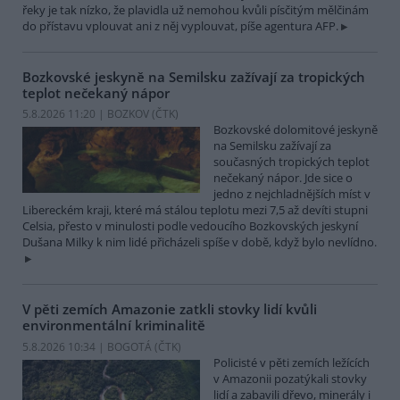
řeky je tak nízko, že plavidla už nemohou kvůli písčitým mělčinám
do přístavu vplouvat ani z něj vyplouvat, píše agentura AFP.
Bozkovské jeskyně na Semilsku zažívají za tropických
teplot nečekaný nápor
5.8.2026 11:20 | BOZKOV (
ČTK
)
Bozkovské dolomitové jeskyně
na Semilsku zažívají za
současných tropických teplot
nečekaný nápor. Jde sice o
jedno z nejchladnějších míst v
Libereckém kraji, které má stálou teplotu mezi 7,5 až devíti stupni
Celsia, přesto v minulosti podle vedoucího Bozkovských jeskyní
Dušana Milky k nim lidé přicházeli spíše v době, když bylo nevlídno.
V pěti zemích Amazonie zatkli stovky lidí kvůli
environmentální kriminalitě
5.8.2026 10:34 | BOGOTÁ (
ČTK
)
Policisté v pěti zemích ležících
v Amazonii pozatýkali stovky
lidí a zabavili dřevo, minerály i