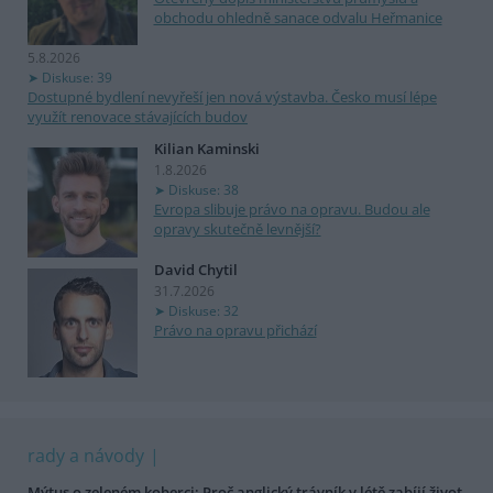
obchodu ohledně sanace odvalu Heřmanice
5.8.2026
Diskuse: 39
Dostupné bydlení nevyřeší jen nová výstavba. Česko musí lépe
využít renovace stávajících budov
Kilian Kaminski
1.8.2026
Diskuse: 38
Evropa slibuje právo na opravu. Budou ale
opravy skutečně levnější?
David Chytil
31.7.2026
Diskuse: 32
Právo na opravu přichází
rady a návody
Mýtus o zeleném koberci: Proč anglický trávník v létě zabíjí život