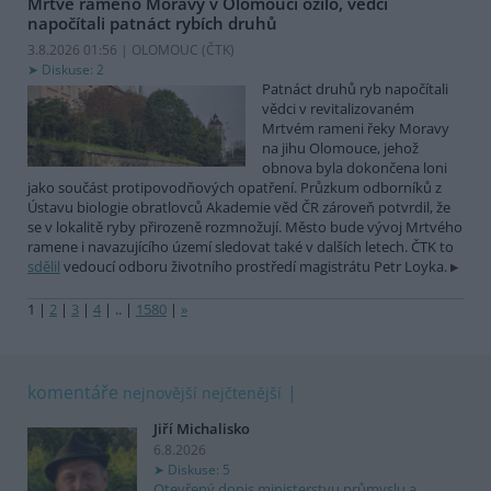
Mrtvé rameno Moravy v Olomouci ožilo, vědci
napočítali patnáct rybích druhů
3.8.2026 01:56 | OLOMOUC (
ČTK
)
Diskuse: 2
Patnáct druhů ryb napočítali
vědci v revitalizovaném
Mrtvém rameni řeky Moravy
na jihu Olomouce, jehož
obnova byla dokončena loni
jako součást protipovodňových opatření. Průzkum odborníků z
Ústavu biologie obratlovců Akademie věd ČR zároveň potvrdil, že
se v lokalitě ryby přirozeně rozmnožují. Město bude vývoj Mrtvého
ramene i navazujícího území sledovat také v dalších letech. ČTK to
sdělil
vedoucí odboru životního prostředí magistrátu Petr Loyka.
1
|
2
|
3
|
4
|
..
|
1580
|
»
komentáře
nejnovější
nejčtenější
Jiří Michalisko
6.8.2026
Diskuse: 5
Otevřený dopis ministerstvu průmyslu a