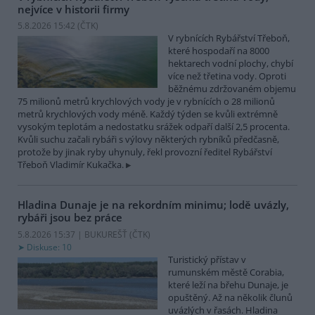
nejvíce v historii firmy
5.8.2026 15:42 (
ČTK
)
V rybnících Rybářství Třeboň,
které hospodaří na 8000
hektarech vodní plochy, chybí
více než třetina vody. Oproti
běžnému zdržovaném objemu
75 milionů metrů krychlových vody je v rybnících o 28 milionů
metrů krychlových vody méně. Každý týden se kvůli extrémně
vysokým teplotám a nedostatku srážek odpaří další 2,5 procenta.
Kvůli suchu začali rybáři s výlovy některých rybníků předčasně,
protože by jinak ryby uhynuly, řekl provozní ředitel Rybářství
Třeboň Vladimír Kukačka.
Hladina Dunaje je na rekordním minimu; lodě uvázly,
rybáři jsou bez práce
5.8.2026 15:37 | BUKUREŠŤ (
ČTK
)
Diskuse: 10
Turistický přístav v
rumunském městě Corabia,
které leží na břehu Dunaje, je
opuštěný. Až na několik člunů
uvázlých v řasách. Hladina