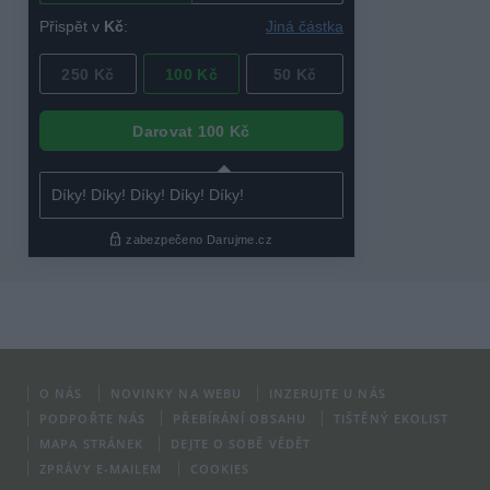
O NÁS
NOVINKY NA WEBU
INZERUJTE U NÁS
PODPOŘTE NÁS
PŘEBÍRÁNÍ OBSAHU
TIŠTĚNÝ EKOLIST
MAPA STRÁNEK
DEJTE O SOBĚ VĚDĚT
ZPRÁVY E-MAILEM
COOKIES