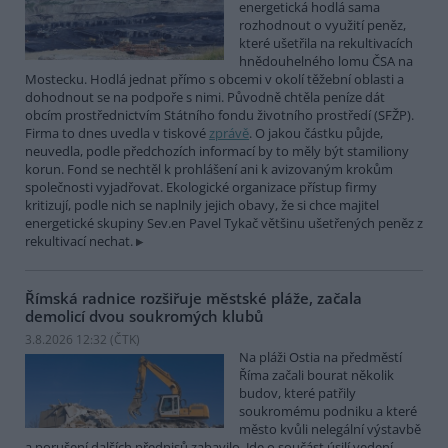
energetická hodlá sama
rozhodnout o využití peněz,
které ušetřila na rekultivacích
hnědouhelného lomu ČSA na
Mostecku. Hodlá jednat přímo s obcemi v okolí těžební oblasti a
dohodnout se na podpoře s nimi. Původně chtěla peníze dát
obcím prostřednictvím Státního fondu životního prostředí (SFŽP).
Firma to dnes uvedla v tiskové
zprávě
. O jakou částku půjde,
neuvedla, podle předchozích informací by to měly být stamiliony
korun. Fond se nechtěl k prohlášení ani k avizovaným krokům
společnosti vyjadřovat. Ekologické organizace přístup firmy
kritizují, podle nich se naplnily jejich obavy, že si chce majitel
energetické skupiny Sev.en Pavel Tykač většinu ušetřených peněz z
rekultivací nechat.
Římská radnice rozšiřuje městské pláže, začala
demolicí dvou soukromých klubů
3.8.2026 12:32 (
ČTK
)
Na pláži Ostia na předměstí
Říma začali bourat několik
budov, které patřily
soukromému podniku a které
město kvůli nelegální výstavbě
a porušení dalších předpisů zabavilo. Jde o součást úsilí vedení