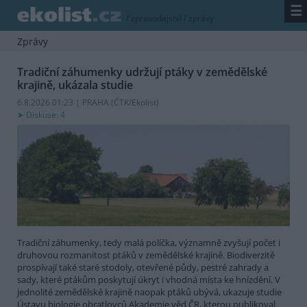
☰
/
zpravodajství
/
zprávy
Zprávy
Tradiční záhumenky udržují ptáky v zemědělské
krajině, ukázala studie
6.8.2026 01:23 | PRAHA (
ČTK/Ekolist
)
Diskuse: 4
Tradiční záhumenky, tedy malá políčka, významně zvyšují počet i
druhovou rozmanitost ptáků v zemědělské krajině. Biodiverzitě
prospívají také staré stodoly, otevřené půdy, pestré zahrady a
sady, které ptákům poskytují úkryt i vhodná místa ke hnízdění. V
jednolité zemědělské krajině naopak ptáků ubývá, ukazuje studie
Ústavu biologie obratlovců Akademie věd ČR, kterou publikoval