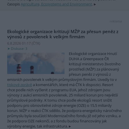
časopis
Agriculture, Ecosystems and Environment
.
reklama
Ekologické organizace kritizují MŽP za přesun peněz z
výnosů z povolenek k velkým firmám
6.8.2026 01:17 (
ČTK
)
Diskuse: 3
Ekologické organizace Hnutí
DUHA a Greenpeace ČR
kritizují ministerstvo životního
prostředí (MŽP) za plánovaný
přesun peněz z výnosů z
emisních povolenek k velkým průmyslovým firmám. Uvedly to v
tiskové zprávě
a komentářích, které má ČTK k dispozici. Resort
chce podle nich vyčlenit z programu EUA, jehož zdrojem jsou
výnosy z aukcí emisních povolenek, 25 miliard korun pro největší
průmyslové podniky. K tomu chce podle ekologů resort snížit
podporu pro obnovitelné zdroje energie (OZE) o 15,5 miliardy
korun. MŽP v reakci ČTK sdělilo, že podpora energeticky náročného
průmyslu byla součástí Modernizačního fondu již od jeho vzniku, a
že podpora OZE nekončí, a z fondu budou financovány jak
výrobny energie, tak infrastruktura.