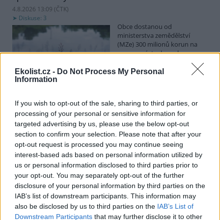
4.8.2026 13:09 (
ČTK
)
Diskuse: 3
Obce dostanou od
ministerstva zemědělství
(MZe) 300 milionů korun na
opravu, výstavbu nebo
odbahnění malých vodních
nádrží. Žádost o dotace mohou podávat od 7. září do 7. října.
Ekolist.cz -
Do Not Process My Personal
Information
Hospodářským zvířatům pomáhají při vedrech remízky
If you wish to opt-out of the sale, sharing to third parties, or
i kamenné stáje
processing of your personal or sensitive information for
4.8.2026 12:52 (
ČTK
)
targeted advertising by us, please use the below opt-out
Hospodářská zvířata na jihu
section to confirm your selection. Please note that after your
Čech se při tropických
opt-out request is processed you may continue seeing
teplotách ochlazují v
remízkách i kamenných stájích.
interest-based ads based on personal information utilized by
Někteří jihočeští farmáři
us or personal information disclosed to third parties prior to
vypouštějí krávy, ovce či koně na pastviny v noci a v největších
your opt-out. You may separately opt-out of the further
vedrech je nechávají uvnitř chladnějších budov. Kvůli suchu
disclosure of your personal information by third parties on the
neroste na loukách tráva a zemědělci musí dobytek přikrmovat
IAB’s list of downstream participants. This information may
zásobami sena na zimu. Vysychají zdroje vody a rostou náklady na
also be disclosed by us to third parties on the
IAB’s List of
její dopravu i na elektřinu na ochlazování zvířat, zjistila ČTK.
Downstream Participants
that may further disclose it to other