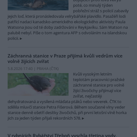
poté, co minulý týden
pobřežní stráž s policií zabavily
jejich loď, která pronásledovala velrybářské plavidlo. Pasažéři lodi
patřící nadaci kanadsko-amerického ekologického aktivisty Paula
Watsona jsou od té doby zadržováni v Reykjavíku. Sám Watson na
palubě nebyl. Píše o tom agentura AFP s odvoláním na islandskou
policii.
Záchranná stanice v Praze přijímá kvůli vedrům více
volně žijících zvířat
5.8.2026 17:40 | PRAHA (
ČTK
)
Kvůli vysokým letním
teplotám pracovníci pražské
záchranné stanice pro volně
žijící živočichy přijímají více
zvířat, nejčastěji
dehydratovaná a vysílená mláďata ptáků nebo veverek. ČTK to
sdělila mluvčí stanice Petra Fišerová. Během současné vlny veder
stanice denně ošetří desítky živočichů, při první letošní vlně horka
jich za jeden týden přijali rekordních 578.
V rybnících Rybářství Třeboň vyschla třetina vody,