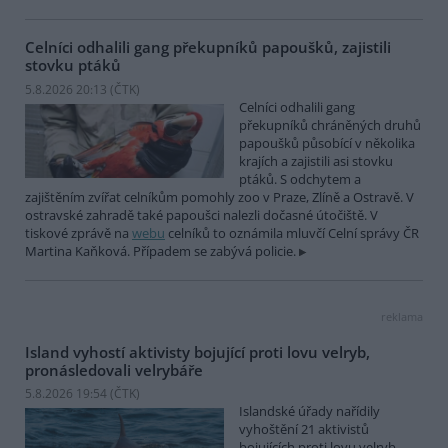
Celníci odhalili gang překupníků papoušků, zajistili
stovku ptáků
5.8.2026 20:13 (
ČTK
)
Celníci odhalili gang
překupníků chráněných druhů
papoušků působící v několika
krajích a zajistili asi stovku
ptáků. S odchytem a
zajištěním zvířat celníkům pomohly zoo v Praze, Zlíně a Ostravě. V
ostravské zahradě také papoušci nalezli dočasné útočiště. V
tiskové zprávě na
webu
celníků to oznámila mluvčí Celní správy ČR
Martina Kaňková. Případem se zabývá policie.
reklama
Island vyhostí aktivisty bojující proti lovu velryb,
pronásledovali velrybáře
5.8.2026 19:54 (
ČTK
)
Islandské úřady nařídily
vyhoštění 21 aktivistů
bojujících proti lovu velryb