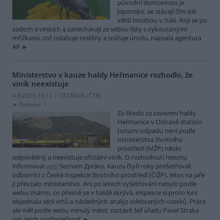
původní domovinou je
Japonsko, se stávají čím dál
větší hrozbou v Itálii. Rojí se po
sadech a vinicích a zanechávají za sebou listy s vykousanými
mřížkami, což oslabuje rostliny a snižuje úrodu, napsala agentura
AP.
Ministerstvo v kauze haldy Heřmanice rozhodlo, že
viník neexistuje
4.8.2026 19:12 | OSTRAVA (
ČTK
)
Diskuse: 1
Za škodu za zavezení haldy
Heřmanice v Ostravě statisíci
tunami odpadu není podle
ministerstva životního
prostředí (MŽP) nikdo
odpovědný a neexistuje oficiální viník. O rozhodnutí resortu
informoval
web
Seznam Zprávy. Kauzu čtyři roky prošetřovali
odborníci z České inspekce životního prostředí (ČIŽP), letos na jaře
ji převzalo ministerstvo. Ani po letech vyšetřování nebylo podle
webu známo, co přesně se v haldě skrývá, inspekce si proto loni
objednala sérii vrtů a následných analýz odebraných vzorků. Práce
ale měl podle webu minulý měsíc zastavit šéf úřadu Pavel Straka
pro jejich nadbytečnost.