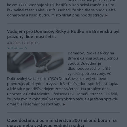
kolem 17:00. Zasahuje až 150 hasičů. Nikdo nebyl zraněn. ČTK to
řekl velitel zásahu Aleš Bucifal. Odhadl, že ohniska se budou ještě
dohašovat a hasiči budou místo hlídat přes noc do středy.
Vodojem pro Domašov, Říčky a Rudku na Brněnsku byl
prázdný, lidé musí šetřit
4.8.2026 17:12 (
ČTK
)
Diskuse: 5
Domašov, Rudka a Říčky na
Brněnsku mají potíže s pitnou
vodou. Důvodem je
dlouhodobé sucho i příliš
vysoká spotřeba vody. Ač
Dobrovolný svazek obcí (DSO) Domašovsko, který vodovod
provozuje, před týdnem vyzval k šetření vodou, spotřeba stoupla,
a lidé tak v pondělí vodojem zcela vyčerpali. Na problém dnes
upozornila Česká televize. Předseda DSO Tomáš Pitrocha ČTK řekl,
že voda nyní z kohoutků ve třech obcích teče, ale je třeba opravdu
omezit její nadměrnou spotřebu.
Obce dostanou od ministerstva 300 milionů korun na
opravu nebo výstavbu vodních nádrží