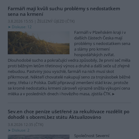
Farmáři mají kvůli suchu problémy s nedostatkem
sena na krmení
3.8.2026 15:55 | ŽELEZNÝ ÚJEZD (
ČTK
)
Diskuse: 12
Farmáři v Plzeňském kraji i v
dalších částech Česka mají
problémy s nedostatkem sena
a slámy pro krmení
hospodářských zvířat.
Dlouhodobé sucho a pokračující vedra způsobily, že první seč měla
proti běžným letům třetinový výnos a druhé a další seče už zřejmě
nebudou. Pastviny jsou vyschlé, farmáři na nich musí skot
přikrmovat. Někteří chovatelé nakupují seno za trojnásobek běžné
ceny, třeba i z Polska. Další připravují zmenšení stád krav, protože
se kromě nedostatku krmení zároveň výrazně snížila výkupní cena
mléka a v posledních dnech i hovězího masa, zjistila ČTK.
Sev.en chce peníze ušetřené za rekultivace rozdělit po
dohodě s obcemi,bez státu
Aktualizováno
3.8.2026 12:35 (
ČTK
)
Diskuse: 2
Společnost Severní