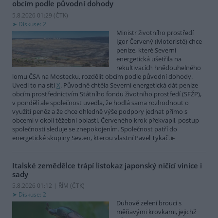
obcím podle původní dohody
5.8.2026 01:29 (
ČTK
)
Diskuse: 2
Ministr životního prostředí
Igor Červený (Motoristé) chce
peníze, které Severní
energetická ušetřila na
rekultivacích hnědouhelného
lomu ČSA na Mostecku, rozdělit obcím podle původní dohody.
Uvedl to na síti
X
. Původně chtěla Severní energetická dát peníze
obcím prostřednictvím Státního fondu životního prostředí (SFŽP),
v pondělí ale společnost uvedla, že hodlá sama rozhodnout o
využití peněz a že chce ohledně výše podpory jednat přímo s
obcemi v okolí těžební oblasti. Červeného krok překvapil, postup
společnosti sleduje se znepokojením. Společnost patří do
energetické skupiny Sev.en, kterou vlastní Pavel Tykač.
Italské zemědělce trápí listokaz japonský ničící vinice i
sady
5.8.2026 01:12 | ŘÍM (
ČTK
)
Diskuse: 2
Duhově zelení brouci s
měňavými krovkami, jejichž