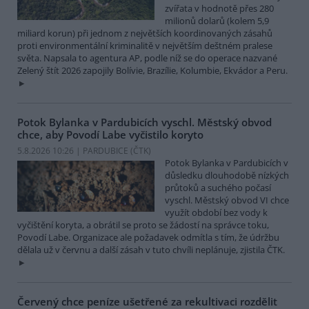
zvířata v hodnotě přes 280
milionů dolarů (kolem 5,9
miliard korun) při jednom z největších koordinovaných zásahů
proti environmentální kriminalitě v největším deštném pralese
světa. Napsala to agentura AP, podle níž se do operace nazvané
Zelený štít 2026 zapojily Bolívie, Brazílie, Kolumbie, Ekvádor a Peru.
Potok Bylanka v Pardubicích vyschl. Městský obvod
chce, aby Povodí Labe vyčistilo koryto
5.8.2026 10:26 | PARDUBICE (
ČTK
)
Potok Bylanka v Pardubicích v
důsledku dlouhodobě nízkých
průtoků a suchého počasí
vyschl. Městský obvod VI chce
využít období bez vody k
vyčištění koryta, a obrátil se proto se žádostí na správce toku,
Povodí Labe. Organizace ale požadavek odmítla s tím, že údržbu
dělala už v červnu a další zásah v tuto chvíli neplánuje, zjistila ČTK.
Červený chce peníze ušetřené za rekultivaci rozdělit