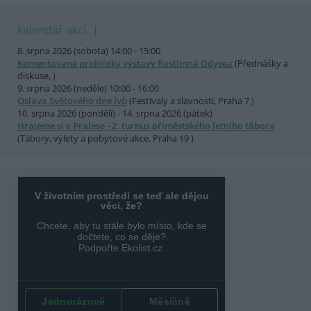
kalendář akcí
8. srpna 2026 (sobota) 14:00 - 15:00
Komentované prohlídky výstavy Rostlinná Odysea
(Přednášky a
diskuse, )
9. srpna 2026 (neděle) 10:00 - 16:00
Oslava Světového dne lvů
(Festivaly a slavnosti, Praha 7 )
10. srpna 2026 (pondělí) - 14. srpna 2026 (pátek)
Hrajeme si v Pralese - 2. turnus příměstského letního tábora
(Tábory, výlety a pobytové akce, Praha 19 )