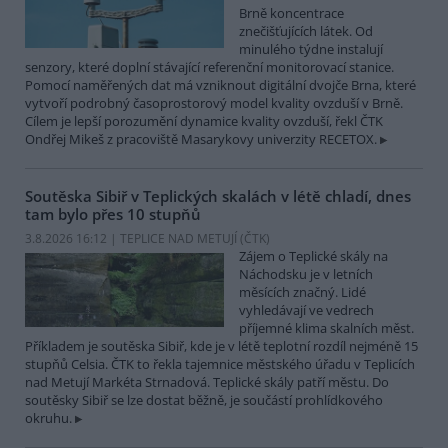
Brně koncentrace
znečišťujících látek. Od
minulého týdne instalují
senzory, které doplní stávající referenční monitorovací stanice.
Pomocí naměřených dat má vzniknout digitální dvojče Brna, které
vytvoří podrobný časoprostorový model kvality ovzduší v Brně.
Cílem je lepší porozumění dynamice kvality ovzduší, řekl ČTK
Ondřej Mikeš z pracoviště Masarykovy univerzity RECETOX.
Soutěska Sibiř v Teplických skalách v létě chladí, dnes
tam bylo přes 10 stupňů
3.8.2026 16:12 | TEPLICE NAD METUJÍ (
ČTK
)
Zájem o Teplické skály na
Náchodsku je v letních
měsících značný. Lidé
vyhledávají ve vedrech
příjemné klima skalních měst.
Příkladem je soutěska Sibiř, kde je v létě teplotní rozdíl nejméně 15
stupňů Celsia. ČTK to řekla tajemnice městského úřadu v Teplicích
nad Metují Markéta Strnadová. Teplické skály patří městu. Do
soutěsky Sibiř se lze dostat běžně, je součástí prohlídkového
okruhu.