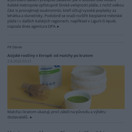
italské metropole zpřístupnit široké veřejnosti pláže, z nichž velkou
část si pronajímají soukromníci, kteří účtují vysoké poplatky za
lehátka a slunečníky. Podobně se snaží rozšířit bezplatné městské
pláže i v dalších italských regionech, například v Ligurii či Apulii,
napsala dnes agentura DPA.
PR článek
Asijské rostliny v Evropě: od matchy po kratom
3.8.2026 03:21
Matcha i kratom ukazují, proč záleží na původu a výběru
dodavatelů.