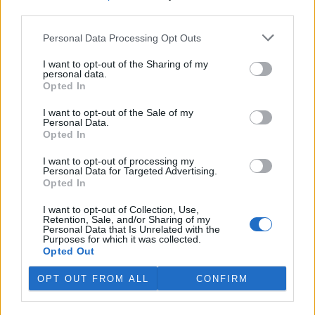
third parties.
V Japonsku, které bojuje s extrémními vedry, uhynuly
tři lvice, píše BBC News
Personal Data Processing Opt Outs
4.8.2026 12:42 (
ČTK
)
Diskuse: 2
I want to opt-out of the Sharing of my
personal data.
Tři lvice v zoologické zahradě v
Opted In
japonském Tokiu uhynuly
pravděpodobně v důsledku
I want to opt-out of the Sale of my
horka. Japonsko se toto léto
Personal Data.
potýká s vlnami extrémních
Opted In
veder, napsal zpravodajský server
BBC News
.
I want to opt-out of processing my
Personal Data for Targeted Advertising.
Ghanský parlament schválil přísný zákon na ochranu
Opted In
kakaových plantáží
4.8.2026 12:39 (
ČTK
)
I want to opt-out of Collection, Use,
Retention, Sale, and/or Sharing of my
Ghanský parlament schválil
Personal Data that Is Unrelated with the
zákon, podle kterého místním
Purposes for which it was collected.
farmářům hrozí až 20 let
Opted Out
vězení, pokud bez souhlasu
úřadů přemění svou kakaovou
OPT OUT FROM ALL
CONFIRM
plantáž na jiný účel. Informovala o tom agentura AP; zákon nyní
čeká na podpis prezidenta Johna Mahamy.