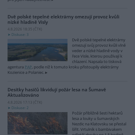
Dvě polské tepelné elektrárny omezují provoz kvůli
nízké hladině Visly
4.8.2026 18:35 (
ČTK
)
Diskuse: 3
Dvě polské tepelné elektrárny
omezují svůj provoz kvůli vlně
veder a nízké hladině vody v
řece Visle, kterou používají k
chlazení. Napsala to tisková
agentura
PAP
, podle níž k tomuto kroku přistoupily elektrárny
Kozienice a Polaniec.
Desítky hasičů likvidují požár lesa na Šumavě
Aktualizováno
4.8.2026 17:13 (
ČTK
)
Diskuse: 2
Požár přibližně šesti hektarů
lesa a louky u šumavských
Nezdic na Klatovsku se přestal
šířit. Vrtulník s bambivakem
odletěl zhruba po 1,5 hodině