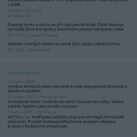
v půdě
4.8.2026 | Jan Skala
Diskuse: 31
Dopady horka a sucha na přírodu jsou kritické. ČSOP ukazuje,
jak může žíznivé krajině a živočichům pomoci veřejnost i obce
29.7.2026 | Zuzana Kučerová
Myslete v horkých dnech na volně žijící ptáky a další zvířata
28.7.2026 | Karel Makoň
tiskové zprávy
14. května 2026 |
Výměna střešních oken jako krok k vyšší energetické účinnosti a
komfortu bydlení
11. května 2026 |
Vrchlabí do toho!
Vrchlabí do toho!: Vrchlabí do toho! chce vyhrát volby. Nabízí
Lukáše Teplého jako nového starostu
7. května 2026 |
ASITIS s.r.o.
ASITIS s.r.o.: Podřipsko zahájilo přípravu strategie klimatické
odolnosti. Projekt Pathways2Resilience propojil adaptaci
krajiny s budoucími investicemi.