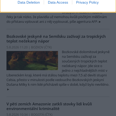
Data Deletion
Data Access
Privacy Policy
které leží na břehu Dunaje, je
opuštěný. Až na několik člunů
uvázlých v řasách. Hladina
řeky je tak nízko, že plavidla už nemohou kvůli písčitým mělčinám
do přístavu vplouvat ani z něj vyplouvat, píše agentura AFP.
Bozkovské jeskyně na Semilsku zažívají za tropických
teplot nečekaný nápor
5.8.2026 11:20 | BOZKOV (
ČTK
)
Bozkovské dolomitové jeskyně
na Semilsku zažívají za
současných tropických teplot
nečekaný nápor. Jde sice o
jedno z nejchladnějších míst v
Libereckém kraji, které má stálou teplotu mezi 7,5 až devíti stupni
Celsia, přesto v minulosti podle vedoucího Bozkovských jeskyní
Dušana Milky k nim lidé přicházeli spíše v době, když bylo nevlídno.
V pěti zemích Amazonie zatkli stovky lidí kvůli
environmentální kriminalitě
5.8.2026 10:34 | BOGOTÁ (
ČTK
)