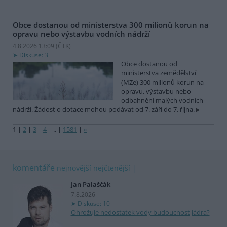
Obce dostanou od ministerstva 300 milionů korun na
opravu nebo výstavbu vodních nádrží
4.8.2026 13:09 (
ČTK
)
Diskuse: 3
Obce dostanou od
ministerstva zemědělství
(MZe) 300 milionů korun na
opravu, výstavbu nebo
odbahnění malých vodních
nádrží. Žádost o dotace mohou podávat od 7. září do 7. října.
1
|
2
|
3
|
4
|
..
|
1581
|
»
komentáře
nejnovější
nejčtenější
Jan Palaščák
7.8.2026
Diskuse: 10
Ohrožuje nedostatek vody budoucnost jádra?