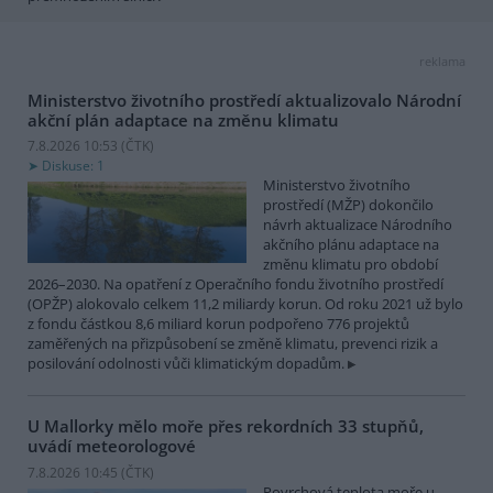
reklama
Ministerstvo životního prostředí aktualizovalo Národní
akční plán adaptace na změnu klimatu
7.8.2026 10:53 (
ČTK
)
Diskuse: 1
Ministerstvo životního
prostředí (MŽP) dokončilo
návrh aktualizace Národního
akčního plánu adaptace na
změnu klimatu pro období
2026–2030. Na opatření z Operačního fondu životního prostředí
(OPŽP) alokovalo celkem 11,2 miliardy korun. Od roku 2021 už bylo
z fondu částkou 8,6 miliard korun podpořeno 776 projektů
zaměřených na přizpůsobení se změně klimatu, prevenci rizik a
posilování odolnosti vůči klimatickým dopadům.
U Mallorky mělo moře přes rekordních 33 stupňů,
uvádí meteorologové
7.8.2026 10:45 (
ČTK
)
Povrchová teplota moře u