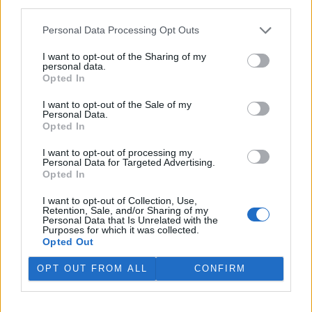
third parties.
V rybnících Rybářství Třeboň vyschla třetina vody,
Personal Data Processing Opt Outs
nejvíce v historii firmy
5.8.2026 15:42 (
ČTK
)
I want to opt-out of the Sharing of my
Diskuse: 1
personal data.
V rybnících Rybářství Třeboň,
Opted In
které hospodaří na 8000
hektarech vodní plochy, chybí
I want to opt-out of the Sale of my
více než třetina vody. Oproti
Personal Data.
běžnému zdržovaném objemu
Opted In
75 milionů metrů krychlových vody je v rybnících o 28 milionů
metrů krychlových vody méně. Každý týden se kvůli extrémně
I want to opt-out of processing my
Personal Data for Targeted Advertising.
vysokým teplotám a nedostatku srážek odpaří další 2,5 procenta.
Opted In
Kvůli suchu začali rybáři s výlovy některých rybníků předčasně,
protože by jinak ryby uhynuly, řekl provozní ředitel Rybářství
I want to opt-out of Collection, Use,
Třeboň Vladimír Kukačka.
Retention, Sale, and/or Sharing of my
Personal Data that Is Unrelated with the
Purposes for which it was collected.
Hladina Dunaje je na rekordním minimu; lodě uvázly,
Opted Out
rybáři jsou bez práce
OPT OUT FROM ALL
CONFIRM
5.8.2026 15:37 | BUKUREŠŤ (
ČTK
)
Diskuse: 17
Turistický přístav v
rumunském městě Corabia,