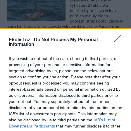
vyhoštění 21 aktivistů
bojujících proti lovu velryb
poté, co minulý týden
pobřežní stráž s policií zabavily
jejich loď, která pronásledovala velrybářské plavidlo. Pasažéři lodi
patřící nadaci kanadsko-amerického ekologického aktivisty Paula
Watsona jsou od té doby zadržováni v Reykjavíku. Sám Watson na
Ekolist.cz -
Do Not Process My Personal
palubě nebyl. Píše o tom agentura AFP s odvoláním na islandskou
Information
policii.
If you wish to opt-out of the sale, sharing to third parties, or
Záchranná stanice v Praze přijímá kvůli vedrům více
processing of your personal or sensitive information for
volně žijících zvířat
targeted advertising by us, please use the below opt-out
5.8.2026 17:40 | PRAHA (
ČTK
)
section to confirm your selection. Please note that after your
Kvůli vysokým letním
opt-out request is processed you may continue seeing
teplotám pracovníci pražské
interest-based ads based on personal information utilized by
záchranné stanice pro volně
us or personal information disclosed to third parties prior to
žijící živočichy přijímají více
your opt-out. You may separately opt-out of the further
zvířat, nejčastěji
dehydratovaná a vysílená mláďata ptáků nebo veverek. ČTK to
disclosure of your personal information by third parties on the
sdělila mluvčí stanice Petra Fišerová. Během současné vlny veder
IAB’s list of downstream participants. This information may
stanice denně ošetří desítky živočichů, při první letošní vlně horka
also be disclosed by us to third parties on the
IAB’s List of
jich za jeden týden přijali rekordních 578.
Downstream Participants
that may further disclose it to other