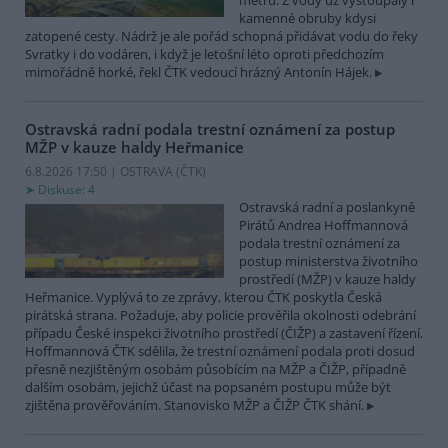
metrů. Z vody už vystoupaly i
kamenné obruby kdysi
zatopené cesty. Nádrž je ale pořád schopná přidávat vodu do řeky
Svratky i do vodáren, i když je letošní léto oproti předchozím
mimořádně horké, řekl ČTK vedoucí hrázný Antonín Hájek.
Ostravská radní podala trestní oznámení za postup
MŽP v kauze haldy Heřmanice
6.8.2026 17:50 | OSTRAVA (
ČTK
)
Diskuse: 4
Ostravská radní a poslankyně
Pirátů Andrea Hoffmannová
podala trestní oznámení za
postup ministerstva životního
prostředí (MŽP) v kauze haldy
Heřmanice. Vyplývá to ze zprávy, kterou ČTK poskytla Česká
pirátská strana. Požaduje, aby policie prověřila okolnosti odebrání
případu České inspekci životního prostředí (ČIŽP) a zastavení řízení.
Hoffmannová ČTK sdělila, že trestní oznámení podala proti dosud
přesně nezjištěným osobám působícím na MŽP a ČIŽP, případně
dalším osobám, jejichž účast na popsaném postupu může být
zjištěna prověřováním. Stanovisko MŽP a ČIŽP ČTK shání.