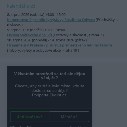
kalendář akcí
8. srpna 2026 (sobota) 14:00 - 15:00
Komentované prohlídky výstavy Rostlinná Odysea
(Přednášky a
diskuse, )
9. srpna 2026 (neděle) 10:00 - 16:00
Oslava Světového dne lvů
(Festivaly a slavnosti, Praha 7 )
10. srpna 2026 (pondělí) - 14. srpna 2026 (pátek)
Hrajeme si v Pralese - 2. turnus příměstského letního tábora
(Tábory, výlety a pobytové akce, Praha 19 )