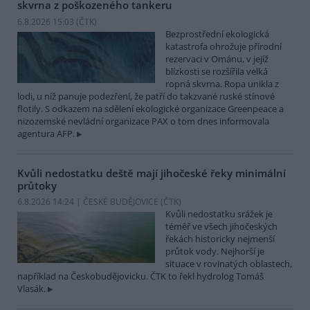
skvrna z poškozeného tankeru
6.8.2026 15:03 (
ČTK
)
Bezprostřední ekologická
katastrofa ohrožuje přírodní
rezervaci v Ománu, v jejíž
blízkosti se rozšířila velká
ropná skvrna. Ropa unikla z
lodi, u níž panuje podezření, že patří do takzvané ruské stínové
flotily. S odkazem na sdělení ekologické organizace Greenpeace a
nizozemské nevládní organizace PAX o tom dnes informovala
agentura AFP.
Kvůli nedostatku deště mají jihočeské řeky minimální
průtoky
6.8.2026 14:24 | ČESKÉ BUDĚJOVICE (
ČTK
)
Kvůli nedostatku srážek je
téměř ve všech jihočeských
řekách historicky nejmenší
průtok vody. Nejhorší je
situace v rovinatých oblastech,
například na Českobudějovicku. ČTK to řekl hydrolog Tomáš
Vlasák.