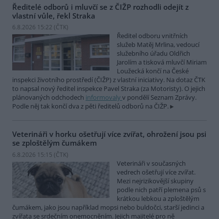
Ředitelé odborů i mluvčí se z ČIŽP rozhodli odejít z
vlastní vůle, řekl Straka
6.8.2026 15:22 (
ČTK
)
Ředitel odboru vnitřních
služeb Matěj Mrlina, vedoucí
služebního úřadu Oldřich
Jarolím a tisková mluvčí Miriam
Loužecká končí na České
inspekci životního prostředí (ČIŽP) z vlastní iniciativy. Na dotaz ČTK
to napsal nový ředitel inspekce Pavel Straka (za Motoristy). O jejich
plánovaných odchodech
informovaly
v pondělí Seznam Zprávy.
Podle něj tak končí dva z pěti ředitelů odborů na ČIŽP.
Veterináři v horku ošetřují více zvířat, ohrožení jsou psi
se zploštělým čumákem
6.8.2026 15:15 (
ČTK
)
Veterináři v současných
vedrech ošetřují více zvířat.
Mezi nejrizikovější skupiny
podle nich patří plemena psů s
krátkou lebkou a zploštělým
čumákem, jako jsou například mopsi nebo buldočci, starší jedinci a
zvířata se srdečním onemocněním. Jejich majitelé pro ně