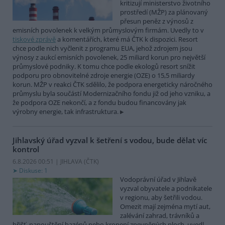
kritizují ministerstvo životního
prostředí (MŽP) za plánovaný
přesun peněz z výnosů z
emisních povolenek k velkým průmyslovým firmám. Uvedly to v
tiskové zprávě
a komentářích, které má ČTK k dispozici. Resort
chce podle nich vyčlenit z programu EUA, jehož zdrojem jsou
výnosy z aukcí emisních povolenek, 25 miliard korun pro největší
průmyslové podniky. K tomu chce podle ekologů resort snížit
podporu pro obnovitelné zdroje energie (OZE) o 15,5 miliardy
korun. MŽP v reakci ČTK sdělilo, že podpora energeticky náročného
průmyslu byla součástí Modernizačního fondu již od jeho vzniku, a
že podpora OZE nekončí, a z fondu budou financovány jak
výrobny energie, tak infrastruktura.
Jihlavský úřad vyzval k šetření s vodou, bude dělat víc
kontrol
6.8.2026 00:51 | JIHLAVA (
ČTK
)
Diskuse: 1
Vodoprávní úřad v Jihlavě
vyzval obyvatele a podnikatele
v regionu, aby šetřili vodou.
Omezit mají zejména mytí aut,
zalévání zahrad, trávníků a
hřišť, napouštění bazénů nebo kropení zpevněných ploch, uvedl