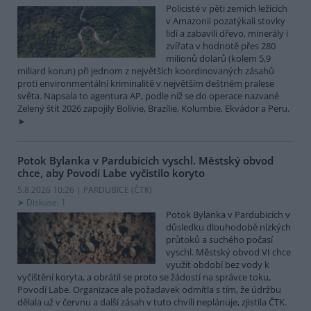
Policisté v pěti zemích ležících
v Amazonii pozatýkali stovky
lidí a zabavili dřevo, minerály i
zvířata v hodnotě přes 280
milionů dolarů (kolem 5,9
miliard korun) při jednom z největších koordinovaných zásahů
proti environmentální kriminalitě v největším deštném pralese
světa. Napsala to agentura AP, podle níž se do operace nazvané
Zelený štít 2026 zapojily Bolívie, Brazílie, Kolumbie, Ekvádor a Peru.
Potok Bylanka v Pardubicích vyschl. Městský obvod
chce, aby Povodí Labe vyčistilo koryto
5.8.2026 10:26 | PARDUBICE (
ČTK
)
Diskuse: 1
Potok Bylanka v Pardubicích v
důsledku dlouhodobě nízkých
průtoků a suchého počasí
vyschl. Městský obvod VI chce
využít období bez vody k
vyčištění koryta, a obrátil se proto se žádostí na správce toku,
Povodí Labe. Organizace ale požadavek odmítla s tím, že údržbu
dělala už v červnu a další zásah v tuto chvíli neplánuje, zjistila ČTK.