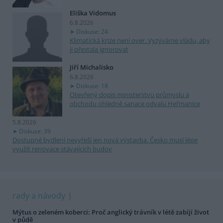
Eliška Vidomus
6.8.2026
Diskuse: 24
Klimatická krize není over. Vyzýváme vládu, aby
ji přestala ignorovat
Jiří Michalisko
6.8.2026
Diskuse: 18
Otevřený dopis ministerstvu průmyslu a
obchodu ohledně sanace odvalu Heřmanice
5.8.2026
Diskuse: 39
Dostupné bydlení nevyřeší jen nová výstavba. Česko musí lépe
využít renovace stávajících budov
rady a návody
Mýtus o zeleném koberci: Proč anglický trávník v létě zabíjí život
v půdě