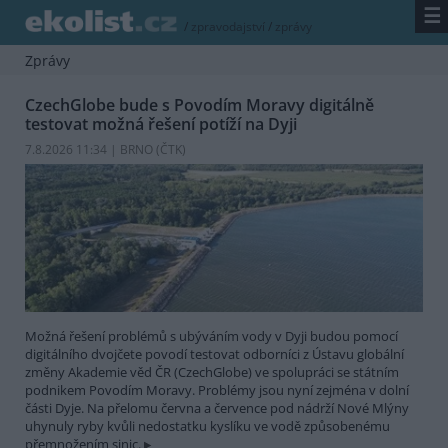
☰
/
zpravodajství
/
zprávy
Zprávy
CzechGlobe bude s Povodím Moravy digitálně
testovat možná řešení potíží na Dyji
7.8.2026 11:34 | BRNO (
ČTK
)
Možná řešení problémů s ubýváním vody v Dyji budou pomocí
digitálního dvojčete povodí testovat odborníci z Ústavu globální
změny Akademie věd ČR (CzechGlobe) ve spolupráci se státním
podnikem Povodím Moravy. Problémy jsou nyní zejména v dolní
části Dyje. Na přelomu června a července pod nádrží Nové Mlýny
uhynuly ryby kvůli nedostatku kyslíku ve vodě způsobenému
přemnožením sinic.