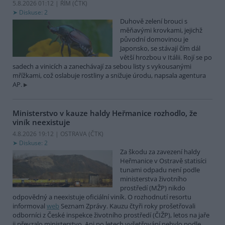
5.8.2026 01:12 | ŘÍM (
ČTK
)
Diskuse: 2
Duhově zelení brouci s
měňavými krovkami, jejichž
původní domovinou je
Japonsko, se stávají čím dál
větší hrozbou v Itálii. Rojí se po
sadech a vinicích a zanechávají za sebou listy s vykousanými
mřížkami, což oslabuje rostliny a snižuje úrodu, napsala agentura
AP.
Ministerstvo v kauze haldy Heřmanice rozhodlo, že
viník neexistuje
4.8.2026 19:12 | OSTRAVA (
ČTK
)
Diskuse: 2
Za škodu za zavezení haldy
Heřmanice v Ostravě statisíci
tunami odpadu není podle
ministerstva životního
prostředí (MŽP) nikdo
odpovědný a neexistuje oficiální viník. O rozhodnutí resortu
informoval
web
Seznam Zprávy. Kauzu čtyři roky prošetřovali
odborníci z České inspekce životního prostředí (ČIŽP), letos na jaře
ji převzalo ministerstvo. Ani po letech vyšetřování nebylo podle