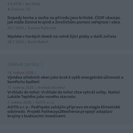
4.8.2026 | Jan Skala
Diskuse: 32
Dopady horka a sucha na přírodu jsou kritické. ČSOP ukazuje,
jak může žíznivé krajině a živočichům pomoci veřejnost i obce
29.7.2026 | Zuzana Kučerová
Myslete v horkých dnech na volně žijící ptáky a další zvířata
28.7.2026 | Karel Makoň
tiskové zprávy
14. května 2026 |
Výměna střešních oken jako krok k vyšší energetické účinnosti a
komfortu bydlení
11. května 2026 |
Vrchlabí do toho!
Vrchlabí do toho!: Vrchlabí do toho! chce vyhrát volby. Nabízí
Lukáše Teplého jako nového starostu
7. května 2026 |
ASITIS s.r.o.
ASITIS s.r.o.: Podřipsko zahájilo přípravu strategie klimatické
odolnosti. Projekt Pathways2Resilience propojil adaptaci
krajiny s budoucími investicemi.