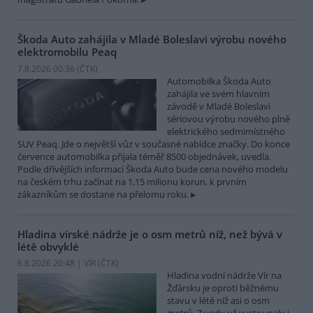
Škoda Auto zahájila v Mladé Boleslavi výrobu nového
elektromobilu Peaq
7.8.2026 00:36 (
ČTK
)
Automobilka Škoda Auto
zahájila ve svém hlavním
závodě v Mladé Boleslavi
sériovou výrobu nového plně
elektrického sedmimístného
SUV Peaq. Jde o největší vůz v současné nabídce značky. Do konce
července automobilka přijala téměř 8500 objednávek, uvedla.
Podle dřívějších informací Škoda Auto bude cena nového modelu
na českém trhu začínat na 1,15 milionu korun, k prvním
zákazníkům se dostane na přelomu roku.
Hladina vírské nádrže je o osm metrů níž, než bývá v
létě obvyklé
6.8.2026 20:48 | VÍR (
ČTK
)
Hladina vodní nádrže Vír na
Žďársku je oproti běžnému
stavu v létě níž asi o osm