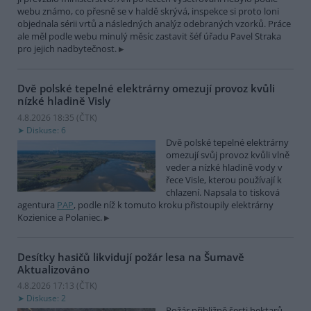
webu známo, co přesně se v haldě skrývá, inspekce si proto loni
objednala sérii vrtů a následných analýz odebraných vzorků. Práce
ale měl podle webu minulý měsíc zastavit šéf úřadu Pavel Straka
pro jejich nadbytečnost.
Dvě polské tepelné elektrárny omezují provoz kvůli
nízké hladině Visly
4.8.2026 18:35 (
ČTK
)
Diskuse: 6
Dvě polské tepelné elektrárny
omezují svůj provoz kvůli vlně
veder a nízké hladině vody v
řece Visle, kterou používají k
chlazení. Napsala to tisková
agentura
PAP
, podle níž k tomuto kroku přistoupily elektrárny
Kozienice a Polaniec.
Desítky hasičů likvidují požár lesa na Šumavě
Aktualizováno
4.8.2026 17:13 (
ČTK
)
Diskuse: 2
Požár přibližně šesti hektarů