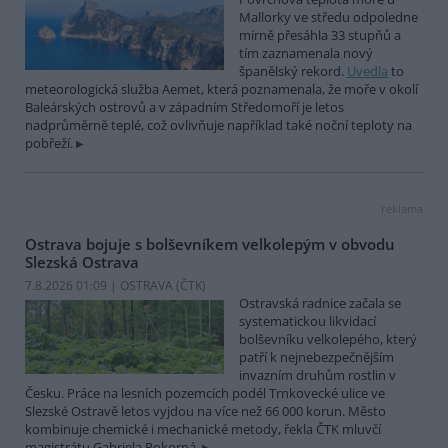
Mallorky ve středu odpoledne
mírně přesáhla 33 stupňů a
tím zaznamenala nový
španělský rekord.
Uvedla
to
meteorologická služba Aemet, která poznamenala, že moře v okolí
Baleárských ostrovů a v západním Středomoří je letos
nadprůměrně teplé, což ovlivňuje například také noční teploty na
pobřeží.
reklama
Ostrava bojuje s bolševníkem velkolepým v obvodu
Slezská Ostrava
7.8.2026 01:09 | OSTRAVA (
ČTK
)
Ostravská radnice začala se
systematickou likvidací
bolševníku velkolepého, který
patří k nejnebezpečnějším
invazním druhům rostlin v
Česku. Práce na lesních pozemcích podél Trnkovecké ulice ve
Slezské Ostravě letos vyjdou na více než 66 000 korun. Město
kombinuje chemické i mechanické metody, řekla ČTK mluvčí
magistrátu Gabriela Pokorná.