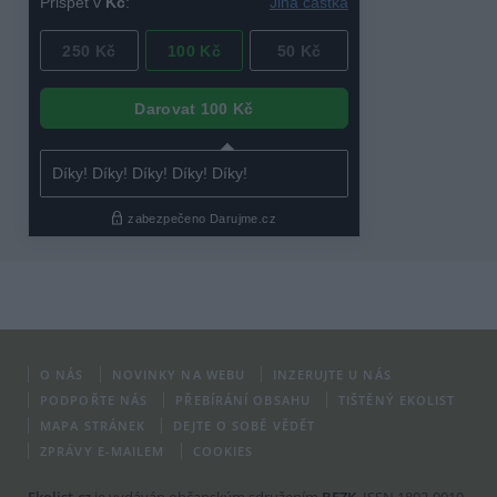
O NÁS
NOVINKY NA WEBU
INZERUJTE U NÁS
PODPOŘTE NÁS
PŘEBÍRÁNÍ OBSAHU
TIŠTĚNÝ EKOLIST
MAPA STRÁNEK
DEJTE O SOBĚ VĚDĚT
ZPRÁVY E-MAILEM
COOKIES