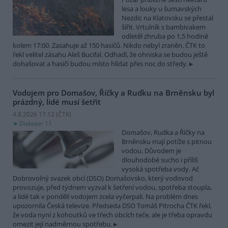
lesa a louky u šumavských
Nezdic na Klatovsku se přestal
šířit. Vrtulník s bambivakem
odletěl zhruba po 1,5 hodině
kolem 17:00. Zasahuje až 150 hasičů. Nikdo nebyl zraněn. ČTK to
řekl velitel zásahu Aleš Bucifal. Odhadl, že ohniska se budou ještě
dohašovat a hasiči budou místo hlídat přes noc do středy.
Vodojem pro Domašov, Říčky a Rudku na Brněnsku byl
prázdný, lidé musí šetřit
4.8.2026 17:12 (
ČTK
)
Diskuse: 11
Domašov, Rudka a Říčky na
Brněnsku mají potíže s pitnou
vodou. Důvodem je
dlouhodobé sucho i příliš
vysoká spotřeba vody. Ač
Dobrovolný svazek obcí (DSO) Domašovsko, který vodovod
provozuje, před týdnem vyzval k šetření vodou, spotřeba stoupla,
a lidé tak v pondělí vodojem zcela vyčerpali. Na problém dnes
upozornila Česká televize. Předseda DSO Tomáš Pitrocha ČTK řekl,
že voda nyní z kohoutků ve třech obcích teče, ale je třeba opravdu
omezit její nadměrnou spotřebu.