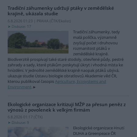
Tradiční záhumenky udržují ptáky v zemědělské
krajině, ukázala studie
6.8.2026 01:23 | PRAHA (
ČTK/Ekolist
)
Diskuse: 17
Tradiční záhumenky, tedy
malá políčka, významně
zvyšují počet i druhovou
rozmanitost ptáků v
zemědělské krajině.
Biodiverzitě prospívají také staré stodoly, otevřené půdy, pestré
zahrady a sady, které ptákům poskytují úkryt i vhodná místa ke
hnízdění. V jednolité zemědělské krajině naopak ptáků ubývá,
ukazuje studie Ústavu biologie obratlovců Akademie věd ČR,
kterou publikoval časopis
Agriculture, Ecosystems and
Environment
.
Ekologické organizace kritizují MŽP za přesun peněz z
výnosů z povolenek k velkým firmám
6.8.2026 01:17 (
ČTK
)
Diskuse: 9
Ekologické organizace Hnutí
DUHA a Greenpeace ČR