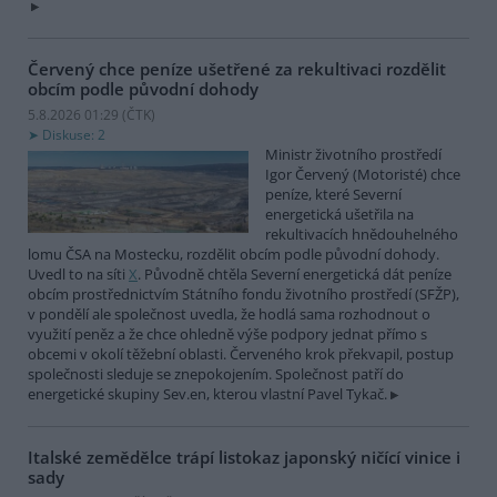
Červený chce peníze ušetřené za rekultivaci rozdělit
obcím podle původní dohody
5.8.2026 01:29 (
ČTK
)
Diskuse: 2
Ministr životního prostředí
Igor Červený (Motoristé) chce
peníze, které Severní
energetická ušetřila na
rekultivacích hnědouhelného
lomu ČSA na Mostecku, rozdělit obcím podle původní dohody.
Uvedl to na síti
X
. Původně chtěla Severní energetická dát peníze
obcím prostřednictvím Státního fondu životního prostředí (SFŽP),
v pondělí ale společnost uvedla, že hodlá sama rozhodnout o
využití peněz a že chce ohledně výše podpory jednat přímo s
obcemi v okolí těžební oblasti. Červeného krok překvapil, postup
společnosti sleduje se znepokojením. Společnost patří do
energetické skupiny Sev.en, kterou vlastní Pavel Tykač.
Italské zemědělce trápí listokaz japonský ničící vinice i
sady