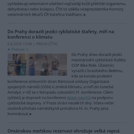
vyhledávají veterinární ošetření nejčastěji kvůli přehřátí organismu,
dehydrataci nebo kolapsu. ČTK to sdělila viceprezidentka Komory
veterinárních lékařů ČR Kateřina Valdhans.
Do Prahy dorazili jezdci cyklistické štafety, míří na
konferenci o klimatu
6.8.2026 15:08 | PRAHA (
ČTK
)
Diskuse: 2
Do Prahy dnes dorazili jezdci
mezinárodní cyklistické štafety
COP Bike Ride. Účastníci
vyrazili z brazilského Belému,
kde se konala poslední
konference smluvních stran Rámcové úmluvy Organizace
spojených národů (OSN) o změně klimatu, a míří do turecké
Antalye, v níž se v listopadu uskuteční 31. konference. Cílem
cyklistů je dopravit na konferenci
deset návrhů
na podporu
cyklistické dopravy. V Praze stráví necelé tři dny. Včera večer
osobně přivítala náměstkyně primátora hl. m. Prahy Jana
Komrsková.
Ománskou mořskou rezervaci ohrožuje velká ropná