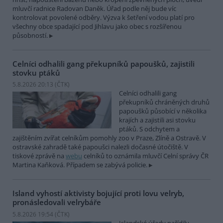
mluvčí radnice Radovan Daněk. Úřad podle něj bude víc
kontrolovat povolené odběry. Výzva k šetření vodou platí pro
všechny obce spadající pod Jihlavu jako obec s rozšířenou
působností.
Celníci odhalili gang překupníků papoušků, zajistili
stovku ptáků
5.8.2026 20:13 (
ČTK
)
Celníci odhalili gang
překupníků chráněných druhů
papoušků působící v několika
krajích a zajistili asi stovku
ptáků. S odchytem a
zajištěním zvířat celníkům pomohly zoo v Praze, Zlíně a Ostravě. V
ostravské zahradě také papoušci nalezli dočasné útočiště. V
tiskové zprávě na
webu
celníků to oznámila mluvčí Celní správy ČR
Martina Kaňková. Případem se zabývá policie.
Island vyhostí aktivisty bojující proti lovu velryb,
pronásledovali velrybáře
5.8.2026 19:54 (
ČTK
)
Islandské úřady nařídily