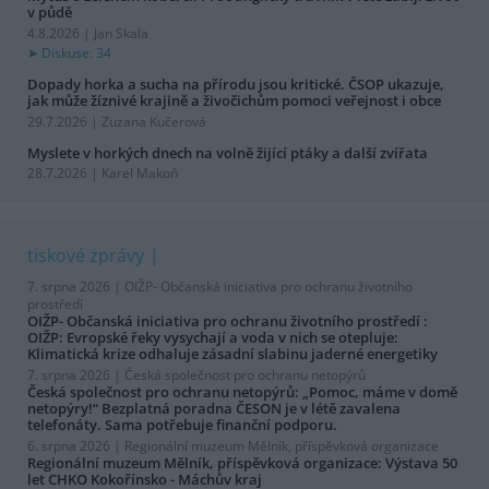
v půdě
4.8.2026 | Jan Skala
Diskuse: 34
Dopady horka a sucha na přírodu jsou kritické. ČSOP ukazuje,
jak může žíznivé krajině a živočichům pomoci veřejnost i obce
29.7.2026 | Zuzana Kučerová
Myslete v horkých dnech na volně žijící ptáky a další zvířata
28.7.2026 | Karel Makoň
tiskové zprávy
7. srpna 2026 |
OIŽP- Občanská iniciativa pro ochranu životního
prostředí
OIŽP- Občanská iniciativa pro ochranu životního prostředí :
OIŽP: Evropské řeky vysychají a voda v nich se otepluje:
Klimatická krize odhaluje zásadní slabinu jaderné energetiky
7. srpna 2026 |
Česká společnost pro ochranu netopýrů
Česká společnost pro ochranu netopýrů: „Pomoc, máme v domě
netopýry!“ Bezplatná poradna ČESON je v létě zavalena
telefonáty. Sama potřebuje finanční podporu.
6. srpna 2026 |
Regionální muzeum Mělník, příspěvková organizace
Regionální muzeum Mělník, příspěvková organizace: Výstava 50
let CHKO Kokořínsko - Máchův kraj