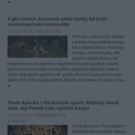
V pěti zemích Amazonie zatkli stovky lidí kvůli
environmentální kriminalitě
5.8.2026 10:34 | BOGOTÁ (
ČTK
)
Policisté v pěti zemích ležících
v Amazonii pozatýkali stovky
lidí a zabavili dřevo, minerály i
zvířata v hodnotě přes 280
milionů dolarů (kolem 5,9
miliard korun) při jednom z největších koordinovaných zásahů
proti environmentální kriminalitě v největším deštném pralese
světa. Napsala to agentura AP, podle níž se do operace nazvané
Zelený štít 2026 zapojily Bolívie, Brazílie, Kolumbie, Ekvádor a Peru.
Potok Bylanka v Pardubicích vyschl. Městský obvod
chce, aby Povodí Labe vyčistilo koryto
5.8.2026 10:26 | PARDUBICE (
ČTK
)
Diskuse: 1
Potok Bylanka v Pardubicích v
důsledku dlouhodobě nízkých