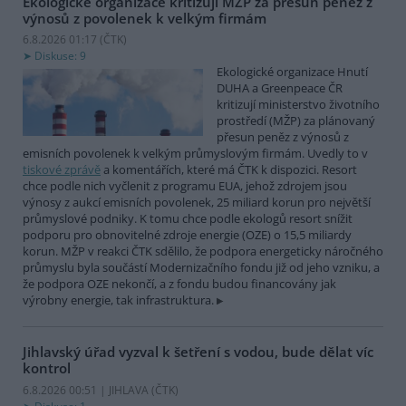
Ekologické organizace kritizují MŽP za přesun peněz z
výnosů z povolenek k velkým firmám
6.8.2026 01:17 (
ČTK
)
Diskuse: 9
Ekologické organizace Hnutí
DUHA a Greenpeace ČR
kritizují ministerstvo životního
prostředí (MŽP) za plánovaný
přesun peněz z výnosů z
emisních povolenek k velkým průmyslovým firmám. Uvedly to v
tiskové zprávě
a komentářích, které má ČTK k dispozici. Resort
chce podle nich vyčlenit z programu EUA, jehož zdrojem jsou
výnosy z aukcí emisních povolenek, 25 miliard korun pro největší
průmyslové podniky. K tomu chce podle ekologů resort snížit
podporu pro obnovitelné zdroje energie (OZE) o 15,5 miliardy
korun. MŽP v reakci ČTK sdělilo, že podpora energeticky náročného
průmyslu byla součástí Modernizačního fondu již od jeho vzniku, a
že podpora OZE nekončí, a z fondu budou financovány jak
výrobny energie, tak infrastruktura.
Jihlavský úřad vyzval k šetření s vodou, bude dělat víc
kontrol
6.8.2026 00:51 | JIHLAVA (
ČTK
)