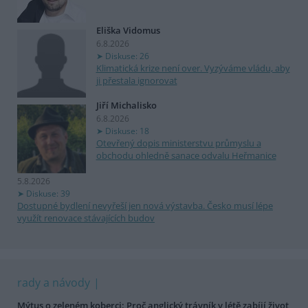
Eliška Vidomus
6.8.2026
Diskuse: 26
Klimatická krize není over. Vyzýváme vládu, aby
ji přestala ignorovat
Jiří Michalisko
6.8.2026
Diskuse: 18
Otevřený dopis ministerstvu průmyslu a
obchodu ohledně sanace odvalu Heřmanice
5.8.2026
Diskuse: 39
Dostupné bydlení nevyřeší jen nová výstavba. Česko musí lépe
využít renovace stávajících budov
rady a návody
Mýtus o zeleném koberci: Proč anglický trávník v létě zabíjí život