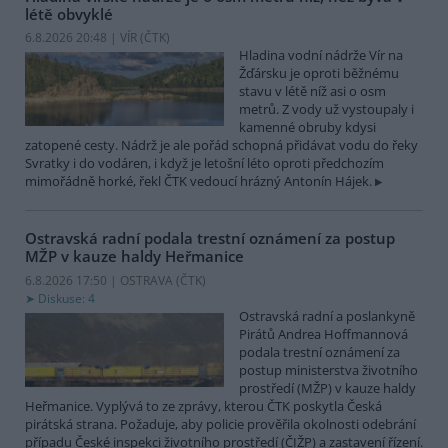
létě obvyklé
6.8.2026 20:48 | VÍR (
ČTK
)
Hladina vodní nádrže Vír na
Žďársku je oproti běžnému
stavu v létě níž asi o osm
metrů. Z vody už vystoupaly i
kamenné obruby kdysi
zatopené cesty. Nádrž je ale pořád schopná přidávat vodu do řeky
Svratky i do vodáren, i když je letošní léto oproti předchozím
mimořádně horké, řekl ČTK vedoucí hrázný Antonín Hájek.
Ostravská radní podala trestní oznámení za postup
MŽP v kauze haldy Heřmanice
6.8.2026 17:50 | OSTRAVA (
ČTK
)
Diskuse: 4
Ostravská radní a poslankyně
Pirátů Andrea Hoffmannová
podala trestní oznámení za
postup ministerstva životního
prostředí (MŽP) v kauze haldy
Heřmanice. Vyplývá to ze zprávy, kterou ČTK poskytla Česká
pirátská strana. Požaduje, aby policie prověřila okolnosti odebrání
případu České inspekci životního prostředí (ČIŽP) a zastavení řízení.