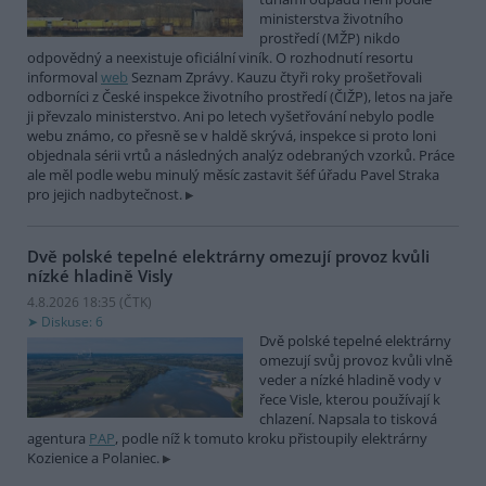
ministerstva životního
prostředí (MŽP) nikdo
odpovědný a neexistuje oficiální viník. O rozhodnutí resortu
informoval
web
Seznam Zprávy. Kauzu čtyři roky prošetřovali
odborníci z České inspekce životního prostředí (ČIŽP), letos na jaře
ji převzalo ministerstvo. Ani po letech vyšetřování nebylo podle
webu známo, co přesně se v haldě skrývá, inspekce si proto loni
objednala sérii vrtů a následných analýz odebraných vzorků. Práce
ale měl podle webu minulý měsíc zastavit šéf úřadu Pavel Straka
pro jejich nadbytečnost.
Dvě polské tepelné elektrárny omezují provoz kvůli
nízké hladině Visly
4.8.2026 18:35 (
ČTK
)
Diskuse: 6
Dvě polské tepelné elektrárny
omezují svůj provoz kvůli vlně
veder a nízké hladině vody v
řece Visle, kterou používají k
chlazení. Napsala to tisková
agentura
PAP
, podle níž k tomuto kroku přistoupily elektrárny
Kozienice a Polaniec.