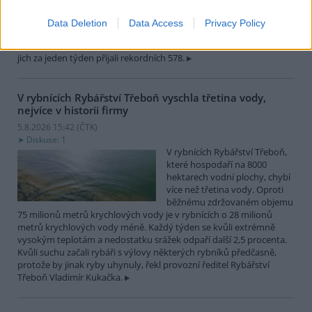
zvířat, nejčastěji
dehydratovaná a vysílená mláďata ptáků nebo veverek. ČTK to
Data Deletion
Data Access
Privacy Policy
sdělila mluvčí stanice Petra Fišerová. Během současné vlny veder
stanice denně ošetří desítky živočichů, při první letošní vlně horka
jich za jeden týden přijali rekordních 578.
V rybnících Rybářství Třeboň vyschla třetina vody,
nejvíce v historii firmy
5.8.2026 15:42 (
ČTK
)
Diskuse: 1
V rybnících Rybářství Třeboň,
které hospodaří na 8000
hektarech vodní plochy, chybí
více než třetina vody. Oproti
běžnému zdržovaném objemu
75 milionů metrů krychlových vody je v rybnících o 28 milionů
metrů krychlových vody méně. Každý týden se kvůli extrémně
vysokým teplotám a nedostatku srážek odpaří další 2,5 procenta.
Kvůli suchu začali rybáři s výlovy některých rybníků předčasně,
protože by jinak ryby uhynuly, řekl provozní ředitel Rybářství
Třeboň Vladimír Kukačka.