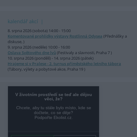
kalendář akcí
8. srpna 2026 (sobota) 14:00 - 15:00
Komentované prohlídky výstavy Rostlinná Odysea
(Přednášky a
diskuse, )
9. srpna 2026 (neděle) 10:00 - 16:00
Oslava Světového dne lvů
(Festivaly a slavnosti, Praha 7 )
10. srpna 2026 (pondělí) - 14. srpna 2026 (pátek)
Hrajeme si v Pralese - 2. turnus příměstského letního tábora
(Tábory, výlety a pobytové akce, Praha 19 )