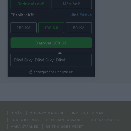
O NÁS
NOVINKY NA WEBU
INZERUJTE U NÁS
PODPOŘTE NÁS
PŘEBÍRÁNÍ OBSAHU
TIŠTĚNÝ EKOLIST
MAPA STRÁNEK
DEJTE O SOBĚ VĚDĚT