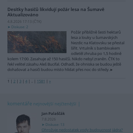
Desítky hasičů likvidují požár lesa na Šumavě
Aktualizováno
4.8.2026 17:13 (
ČTK
)
Diskuse: 2
Požár přibližně šesti hektarů
lesa a louky u šumavských
Nezdic na Klatovsku se přestal
šířit. Vrtulník s bambivakem
odletěl zhruba po 1,5 hodině
kolem 17:00. Zasahuje až 150 hasičů. Nikdo nebyl zraněn. ČTK to
řekl velitel zásahu Aleš Bucifal. Odhadl, že ohniska se budou ještě
dohašovat a hasiči budou místo hlídat přes noc do středy.
1
|
2
|
3
|
4
|
..
|
1581
|
»
komentáře
nejnovější
nejčtenější
Jan Palaščák
7.8.2026
Diskuse: 13
Ohrožuje nedostatek vody budoucnost jádra?