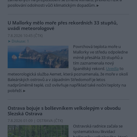
posilování odolnosti vůči klimatickým dopadům.
U Mallorky mělo moře přes rekordních 33 stupňů,
uvádí meteorologové
7.8.2026 10:45 (
ČTK
)
Diskuse: 1
Povrchová teplota moře u
Mallorky ve středu odpoledne
mírně přesáhla 33 stupňů a
tím zaznamenala nový
španělský rekord.
Uvedla
to
meteorologická služba Aemet, která poznamenala, že moře v okolí
Baleárských ostrovů a v západním Středomoří je letos
nadprůměrně teplé, což ovlivňuje například také noční teploty na
pobřeží.
Ostrava bojuje s bolševníkem velkolepým v obvodu
Slezská Ostrava
7.8.2026 01:09 | OSTRAVA (
ČTK
)
Ostravská radnice začala se
systematickou likvidací