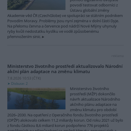
povodí testovat odborníci z
Ústavu globální změny
Akademie věd ČR (CzechGlobe) ve spolupráci se státním podnikem
Povodím Moravy. Problémy jsou nyní zejména v dolní části Dyje.
Na přelomu června a července pod nádrží Nové Mlýny uhynuly
ryby kvůli nedostatku kyslíku ve vodě způsobenému
přemnožením sinic.
reklama
Ministerstvo životního prostředí aktualizovalo Národní
akční plán adaptace na změnu klimatu
7.8.2026 10:53 (
ČTK
)
Diskuse: 2
Ministerstvo životního
prostředí (MŽP) dokončilo
návrh aktualizace Národního
akčního plánu adaptace na
změnu klimatu pro období
2026–2030. Na opatření z Operačního fondu životního prostředí
(OPŽP) alokovalo celkem 11,2 miliardy korun. Od roku 2021 už bylo
z fondu částkou 8,6 miliard korun podpořeno 776 projektů
zaměřených na přizpůsobení se změně klimatu, prevenci rizik a