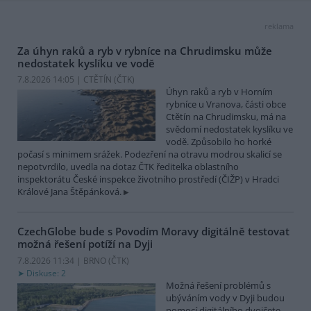
reklama
Za úhyn raků a ryb v rybníce na Chrudimsku může
nedostatek kyslíku ve vodě
7.8.2026 14:05 | CTĚTÍN (
ČTK
)
Úhyn raků a ryb v Horním
rybníce u Vranova, části obce
Ctětín na Chrudimsku, má na
svědomí nedostatek kyslíku ve
vodě. Způsobilo ho horké
počasí s minimem srážek. Podezření na otravu modrou skalicí se
nepotvrdilo, uvedla na dotaz ČTK ředitelka oblastního
inspektorátu České inspekce životního prostředí (ČIŽP) v Hradci
Králové Jana Štěpánková.
CzechGlobe bude s Povodím Moravy digitálně testovat
možná řešení potíží na Dyji
7.8.2026 11:34 | BRNO (
ČTK
)
Diskuse: 2
Možná řešení problémů s
ubýváním vody v Dyji budou
pomocí digitálního dvojčete