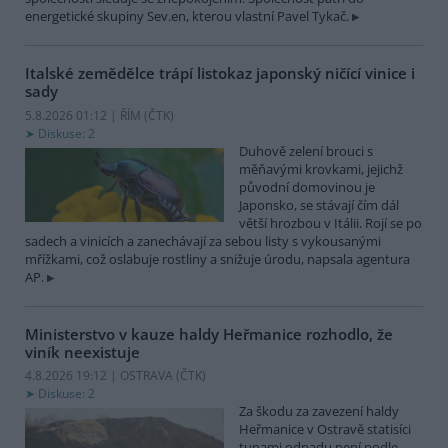
energetické skupiny Sev.en, kterou vlastní Pavel Tykač.
Italské zemědělce trápí listokaz japonský ničící vinice i
sady
5.8.2026 01:12 | ŘÍM (
ČTK
)
Diskuse: 2
Duhově zelení brouci s
měňavými krovkami, jejichž
původní domovinou je
Japonsko, se stávají čím dál
větší hrozbou v Itálii. Rojí se po
sadech a vinicích a zanechávají za sebou listy s vykousanými
mřížkami, což oslabuje rostliny a snižuje úrodu, napsala agentura
AP.
Ministerstvo v kauze haldy Heřmanice rozhodlo, že
viník neexistuje
4.8.2026 19:12 | OSTRAVA (
ČTK
)
Diskuse: 2
Za škodu za zavezení haldy
Heřmanice v Ostravě statisíci
tunami odpadu není podle