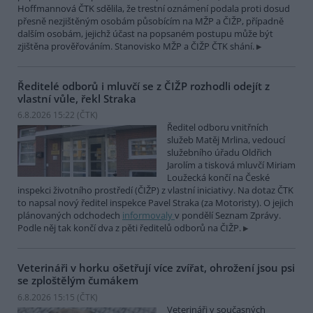
Hoffmannová ČTK sdělila, že trestní oznámení podala proti dosud
přesně nezjištěným osobám působícím na MŽP a ČIŽP, případně
dalším osobám, jejichž účast na popsaném postupu může být
zjištěna prověřováním. Stanovisko MŽP a ČIŽP ČTK shání.
Ředitelé odborů i mluvčí se z ČIŽP rozhodli odejít z
vlastní vůle, řekl Straka
6.8.2026 15:22 (
ČTK
)
Ředitel odboru vnitřních
služeb Matěj Mrlina, vedoucí
služebního úřadu Oldřich
Jarolím a tisková mluvčí Miriam
Loužecká končí na České
inspekci životního prostředí (ČIŽP) z vlastní iniciativy. Na dotaz ČTK
to napsal nový ředitel inspekce Pavel Straka (za Motoristy). O jejich
plánovaných odchodech
informovaly
v pondělí Seznam Zprávy.
Podle něj tak končí dva z pěti ředitelů odborů na ČIŽP.
Veterináři v horku ošetřují více zvířat, ohrožení jsou psi
se zploštělým čumákem
6.8.2026 15:15 (
ČTK
)
Veterináři v současných