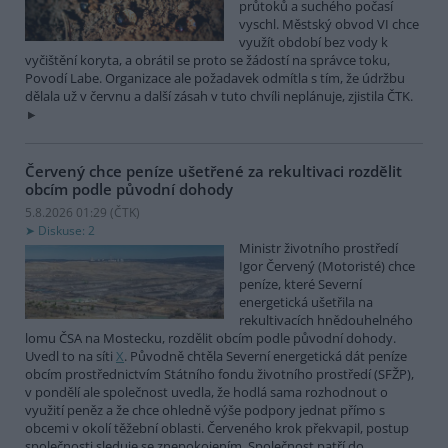
průtoků a suchého počasí
vyschl. Městský obvod VI chce
využít období bez vody k
vyčištění koryta, a obrátil se proto se žádostí na správce toku,
Povodí Labe. Organizace ale požadavek odmítla s tím, že údržbu
dělala už v červnu a další zásah v tuto chvíli neplánuje, zjistila ČTK.
Červený chce peníze ušetřené za rekultivaci rozdělit
obcím podle původní dohody
5.8.2026 01:29 (
ČTK
)
Diskuse: 2
Ministr životního prostředí
Igor Červený (Motoristé) chce
peníze, které Severní
energetická ušetřila na
rekultivacích hnědouhelného
lomu ČSA na Mostecku, rozdělit obcím podle původní dohody.
Uvedl to na síti
X
. Původně chtěla Severní energetická dát peníze
obcím prostřednictvím Státního fondu životního prostředí (SFŽP),
v pondělí ale společnost uvedla, že hodlá sama rozhodnout o
využití peněz a že chce ohledně výše podpory jednat přímo s
obcemi v okolí těžební oblasti. Červeného krok překvapil, postup
společnosti sleduje se znepokojením. Společnost patří do