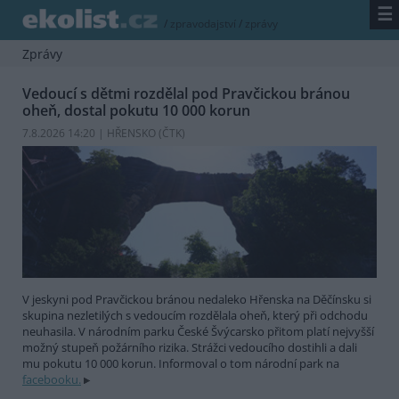
☰
/
zpravodajství
/
zprávy
Zprávy
Vedoucí s dětmi rozdělal pod Pravčickou bránou
oheň, dostal pokutu 10 000 korun
7.8.2026 14:20 | HŘENSKO (
ČTK
)
V jeskyni pod Pravčickou bránou nedaleko Hřenska na Děčínsku si
skupina nezletilých s vedoucím rozdělala oheň, který při odchodu
neuhasila. V národním parku České Švýcarsko přitom platí nejvyšší
možný stupeň požárního rizika. Strážci vedoucího dostihli a dali
mu pokutu 10 000 korun. Informoval o tom národní park na
facebooku.