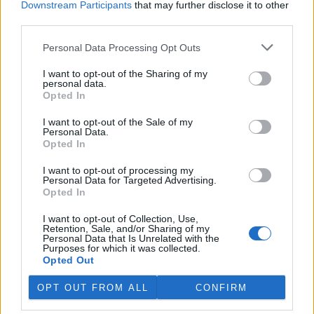
Downstream Participants
that may further disclose it to other
third parties.
Island vyhostí aktivisty bojující proti lovu velryb,
pronásledovali velrybáře
Personal Data Processing Opt Outs
5.8.2026 19:54 (
ČTK
)
I want to opt-out of the Sharing of my
Islandské úřady nařídily
personal data.
vyhoštění 21 aktivistů
Opted In
bojujících proti lovu velryb
poté, co minulý týden
I want to opt-out of the Sale of my
pobřežní stráž s policií zabavily
Personal Data.
jejich loď, která pronásledovala velrybářské plavidlo. Pasažéři lodi
Opted In
patřící nadaci kanadsko-amerického ekologického aktivisty Paula
Watsona jsou od té doby zadržováni v Reykjavíku. Sám Watson na
I want to opt-out of processing my
palubě nebyl. Píše o tom agentura AFP s odvoláním na islandskou
Personal Data for Targeted Advertising.
policii.
Opted In
I want to opt-out of Collection, Use,
Záchranná stanice v Praze přijímá kvůli vedrům více
Retention, Sale, and/or Sharing of my
Personal Data that Is Unrelated with the
volně žijících zvířat
Purposes for which it was collected.
5.8.2026 17:40 | PRAHA (
ČTK
)
Opted Out
Kvůli vysokým letním
teplotám pracovníci pražské
OPT OUT FROM ALL
CONFIRM
záchranné stanice pro volně
žijící živočichy přijímají více