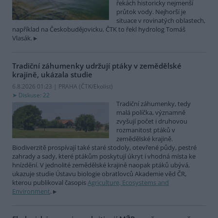
řekách historicky nejmenší
průtok vody. Nejhorší je
situace v rovinatých oblastech,
například na Českobudějovicku. ČTK to řekl hydrolog Tomáš
Vlasák.
Tradiční záhumenky udržují ptáky v zemědělské
krajině, ukázala studie
6.8.2026 01:23 | PRAHA (
ČTK/Ekolist
)
Diskuse: 22
Tradiční záhumenky, tedy
malá políčka, významně
zvyšují počet i druhovou
rozmanitost ptáků v
zemědělské krajině.
Biodiverzitě prospívají také staré stodoly, otevřené půdy, pestré
zahrady a sady, které ptákům poskytují úkryt i vhodná místa ke
hnízdění. V jednolité zemědělské krajině naopak ptáků ubývá,
ukazuje studie Ústavu biologie obratlovců Akademie věd ČR,
kterou publikoval časopis
Agriculture, Ecosystems and
Environment
.