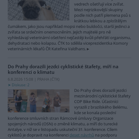
vedrech ošetřují více zvířat.
Mezi nejrizikovější skupiny
podle nich patří plemena psů s
krátkou lebkou a zploštělým
čumákem, jako jsou například mopsi nebo buldočci, starší jedinci a
zvířata se srdečním onemocněním. Jejich majitelé pro ně
vyhledávají veterinární ošetření nejčastěji kvůli přehřátí organismu,
dehydrataci nebo kolapsu. ČTK to sdělila viceprezidentka Komory
veterinárních lékařů ČR Kateřina Valdhans.
Do Prahy dorazili jezdci cyklistické štafety, míří na
konferenci o klimatu
6.8.2026 15:08 | PRAHA (
ČTK
)
Diskuse: 2
Do Prahy dnes dorazili jezdci
mezinárodní cyklistické štafety
COP Bike Ride. Účastníci
vyrazili z brazilského Belému,
kde se konala poslední
konference smluvních stran Rámcové úmluvy Organizace
spojených národů (OSN) o změně klimatu, a míří do turecké
Antalye, v níž se v listopadu uskuteční 31. konference. Cílem
cyklistů je dopravit na konferenci
deset návrhů
na podporu