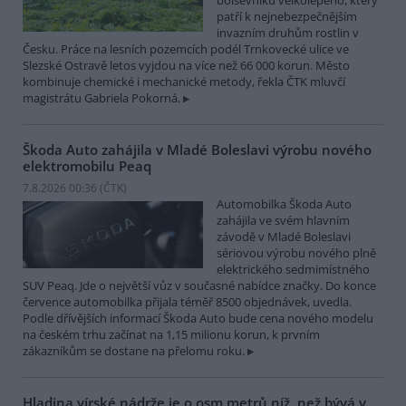
bolševníku velkolepého, který
patří k nejnebezpečnějším
invazním druhům rostlin v
Česku. Práce na lesních pozemcích podél Trnkovecké ulice ve
Slezské Ostravě letos vyjdou na více než 66 000 korun. Město
kombinuje chemické i mechanické metody, řekla ČTK mluvčí
magistrátu Gabriela Pokorná.
Škoda Auto zahájila v Mladé Boleslavi výrobu nového
elektromobilu Peaq
7.8.2026 00:36 (
ČTK
)
Automobilka Škoda Auto
zahájila ve svém hlavním
závodě v Mladé Boleslavi
sériovou výrobu nového plně
elektrického sedmimístného
SUV Peaq. Jde o největší vůz v současné nabídce značky. Do konce
července automobilka přijala téměř 8500 objednávek, uvedla.
Podle dřívějších informací Škoda Auto bude cena nového modelu
na českém trhu začínat na 1,15 milionu korun, k prvním
zákazníkům se dostane na přelomu roku.
Hladina vírské nádrže je o osm metrů níž, než bývá v