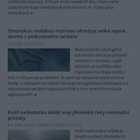
cyklistické dopravy. V Praze stráví necelé tři dny. Včera večer
osobně přivítala náměstkyně primátora hl. m. Prahy Jana
Komrsková.
Ománskou mořskou rezervaci ohrožuje velká ropná
skvrna z poškozeného tankeru
6.8.2026 15:03 (
ČTK
)
Bezprostřední ekologická
katastrofa ohrožuje přírodní
rezervaci v Ománu, v jejíž
blízkosti se rozšířila velká
ropná skvrna. Ropa unikla z
lodi, u níž panuje podezření, že patří do takzvané ruské stínové
flotily. S odkazem na sdělení ekologické organizace Greenpeace a
nizozemské nevládní organizace PAX o tom dnes informovala
agentura AFP.
Kvůli nedostatku deště mají jihočeské řeky minimální
průtoky
6.8.2026 14:24 | ČESKÉ BUDĚJOVICE (
ČTK
)
Kvůli nedostatku srážek je
téměř ve všech jihočeských