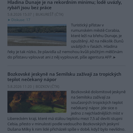
Hladina Dunaje je na rekordním minimu; lodě uvázly,
rybáři jsou bez práce
5.8.2026 15:37 | BUKUREŠŤ (
ČTK
)
Diskuse: 17
Turistický přístav v
rumunském městě Corabia,
které leží na břehu Dunaje, je
opuštěný. Až na několik člunů
uvázlých v řasách. Hladina
řeky je tak nízko, že plavidla už nemohou kvůli písčitým mělčinám
do přístavu vplouvat ani z něj vyplouvat, píše agentura AFP.
Bozkovské jeskyně na Semilsku zažívají za tropických
teplot nečekaný nápor
5.8.2026 11:20 | BOZKOV (
ČTK
)
Bozkovské dolomitové jeskyně
na Semilsku zažívají za
současných tropických teplot
nečekaný nápor. Jde sice o
jedno z nejchladnějších míst v
Libereckém kraji, které má stálou teplotu mezi 7,5 až devíti stupni
Celsia, přesto v minulosti podle vedoucího Bozkovských jeskyní
Dušana Milky k nim lidé přicházeli spíše v době, když bylo nevlídno.