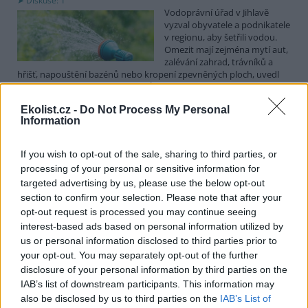
Diskuse: 1
Vodoprávní úřad v Jihlavě
vyzval obyvatele a podnikatele
v regionu, aby šetřili vodou.
Omezit mají zejména mytí aut,
zalévání zahrad, trávníků a
hřišť, napouštění bazénů nebo kropení zpevněných ploch, uvedl
mluvčí radnice Radovan Daněk. Úřad podle něj bude víc
kontrolovat povolené odběry. Výzva k šetření vodou platí pro
Ekolist.cz -
Do Not Process My Personal
všechny obce spadající pod Jihlavu jako obec s rozšířenou
Information
působností.
If you wish to opt-out of the sale, sharing to third parties, or
Celníci odhalili gang překupníků papoušků, zajistili
processing of your personal or sensitive information for
stovku ptáků
targeted advertising by us, please use the below opt-out
5.8.2026 20:13 (
ČTK
)
section to confirm your selection. Please note that after your
Celníci odhalili gang
opt-out request is processed you may continue seeing
překupníků chráněných druhů
interest-based ads based on personal information utilized by
papoušků působící v několika
krajích a zajistili asi stovku
us or personal information disclosed to third parties prior to
ptáků. S odchytem a
your opt-out. You may separately opt-out of the further
zajištěním zvířat celníkům pomohly zoo v Praze, Zlíně a Ostravě. V
disclosure of your personal information by third parties on the
ostravské zahradě také papoušci nalezli dočasné útočiště. V
IAB’s list of downstream participants. This information may
tiskové zprávě na
webu
celníků to oznámila mluvčí Celní správy ČR
also be disclosed by us to third parties on the
IAB’s List of
Martina Kaňková. Případem se zabývá policie.