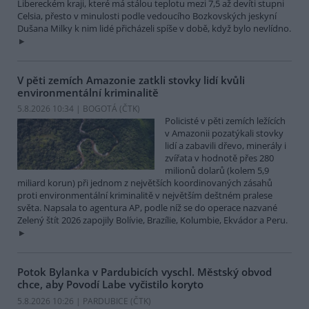
Libereckém kraji, které má stálou teplotu mezi 7,5 až devíti stupni
Celsia, přesto v minulosti podle vedoucího Bozkovských jeskyní
Dušana Milky k nim lidé přicházeli spíše v době, když bylo nevlídno.
V pěti zemích Amazonie zatkli stovky lidí kvůli
environmentální kriminalitě
5.8.2026 10:34 | BOGOTÁ (
ČTK
)
Policisté v pěti zemích ležících
v Amazonii pozatýkali stovky
lidí a zabavili dřevo, minerály i
zvířata v hodnotě přes 280
milionů dolarů (kolem 5,9
miliard korun) při jednom z největších koordinovaných zásahů
proti environmentální kriminalitě v největším deštném pralese
světa. Napsala to agentura AP, podle níž se do operace nazvané
Zelený štít 2026 zapojily Bolívie, Brazílie, Kolumbie, Ekvádor a Peru.
Potok Bylanka v Pardubicích vyschl. Městský obvod
chce, aby Povodí Labe vyčistilo koryto
5.8.2026 10:26 | PARDUBICE (
ČTK
)