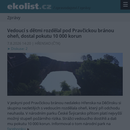
☰
/
zpravodajství
/
zprávy
Zprávy
Vedoucí s dětmi rozdělal pod Pravčickou bránou
oheň, dostal pokutu 10 000 korun
7.8.2026 14:20 | HŘENSKO (
ČTK
)
Diskuse: 2
V jeskyni pod Pravčickou bránou nedaleko Hřenska na Děčínsku si
skupina nezletilých s vedoucím rozdělala oheň, který při odchodu
neuhasila. V národním parku České Švýcarsko přitom platí nejvyšší
možný stupeň požárního rizika. Strážci vedoucího dostihli a dali
mu pokutu 10 000 korun. Informoval o tom národní park na
facebooku.