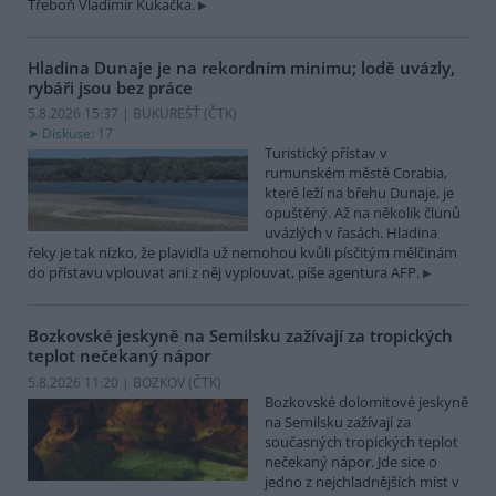
Třeboň Vladimír Kukačka.
Hladina Dunaje je na rekordním minimu; lodě uvázly,
rybáři jsou bez práce
5.8.2026 15:37 | BUKUREŠŤ (
ČTK
)
Diskuse: 17
Turistický přístav v
rumunském městě Corabia,
které leží na břehu Dunaje, je
opuštěný. Až na několik člunů
uvázlých v řasách. Hladina
řeky je tak nízko, že plavidla už nemohou kvůli písčitým mělčinám
do přístavu vplouvat ani z něj vyplouvat, píše agentura AFP.
Bozkovské jeskyně na Semilsku zažívají za tropických
teplot nečekaný nápor
5.8.2026 11:20 | BOZKOV (
ČTK
)
Bozkovské dolomitové jeskyně
na Semilsku zažívají za
současných tropických teplot
nečekaný nápor. Jde sice o
jedno z nejchladnějších míst v