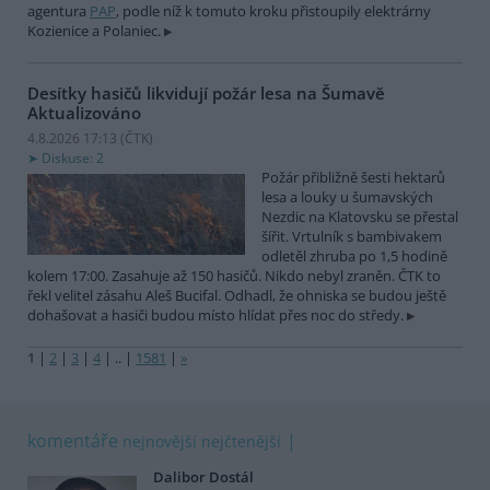
agentura
PAP
, podle níž k tomuto kroku přistoupily elektrárny
Kozienice a Polaniec.
Desítky hasičů likvidují požár lesa na Šumavě
Aktualizováno
4.8.2026 17:13 (
ČTK
)
Diskuse: 2
Požár přibližně šesti hektarů
lesa a louky u šumavských
Nezdic na Klatovsku se přestal
šířit. Vrtulník s bambivakem
odletěl zhruba po 1,5 hodině
kolem 17:00. Zasahuje až 150 hasičů. Nikdo nebyl zraněn. ČTK to
řekl velitel zásahu Aleš Bucifal. Odhadl, že ohniska se budou ještě
dohašovat a hasiči budou místo hlídat přes noc do středy.
1
|
2
|
3
|
4
|
..
|
1581
|
»
komentáře
nejnovější
nejčtenější
Dalibor Dostál