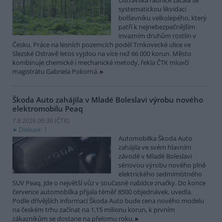
Ostravská radnice začala se
systematickou likvidací
bolševníku velkolepého, který
patří k nejnebezpečnějším
invazním druhům rostlin v
Česku. Práce na lesních pozemcích podél Trnkovecké ulice ve
Slezské Ostravě letos vyjdou na více než 66 000 korun. Město
kombinuje chemické i mechanické metody, řekla ČTK mluvčí
magistrátu Gabriela Pokorná.
Škoda Auto zahájila v Mladé Boleslavi výrobu nového
elektromobilu Peaq
7.8.2026 00:36 (
ČTK
)
Diskuse: 1
Automobilka Škoda Auto
zahájila ve svém hlavním
závodě v Mladé Boleslavi
sériovou výrobu nového plně
elektrického sedmimístného
SUV Peaq. Jde o největší vůz v současné nabídce značky. Do konce
července automobilka přijala téměř 8500 objednávek, uvedla.
Podle dřívějších informací Škoda Auto bude cena nového modelu
na českém trhu začínat na 1,15 milionu korun, k prvním
zákazníkům se dostane na přelomu roku.