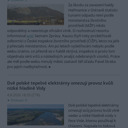
Za škodu za zavezení haldy
Heřmanice v Ostravě statisíci
tunami odpadu není podle
ministerstva životního
prostředí (MŽP) nikdo
odpovědný a neexistuje oficiální viník. O rozhodnutí resortu
informoval
web
Seznam Zprávy. Kauzu čtyři roky prošetřovali
odborníci z České inspekce životního prostředí (ČIŽP), letos na jaře
ji převzalo ministerstvo. Ani po letech vyšetřování nebylo podle
webu známo, co přesně se v haldě skrývá, inspekce si proto loni
objednala sérii vrtů a následných analýz odebraných vzorků. Práce
ale měl podle webu minulý měsíc zastavit šéf úřadu Pavel Straka
pro jejich nadbytečnost.
Dvě polské tepelné elektrárny omezují provoz kvůli
nízké hladině Visly
4.8.2026 18:35 (
ČTK
)
Diskuse: 6
Dvě polské tepelné elektrárny
omezují svůj provoz kvůli vlně
veder a nízké hladině vody v
řece Visle, kterou používají k
chlazení. Napsala to tisková