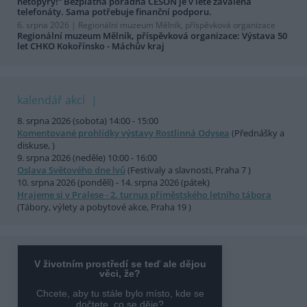
netopýry!“ Bezplatná poradna ČESON je v létě zavalena
telefonáty. Sama potřebuje finanční podporu.
6. srpna 2026 |
Regionální muzeum Mělník, příspěvková organizace
Regionální muzeum Mělník, příspěvková organizace: Výstava 50
let CHKO Kokořínsko - Máchův kraj
kalendář akcí
8. srpna 2026 (sobota) 14:00 - 15:00
Komentované prohlídky výstavy Rostlinná Odysea
(Přednášky a
diskuse, )
9. srpna 2026 (neděle) 10:00 - 16:00
Oslava Světového dne lvů
(Festivaly a slavnosti, Praha 7 )
10. srpna 2026 (pondělí) - 14. srpna 2026 (pátek)
Hrajeme si v Pralese - 2. turnus příměstského letního tábora
(Tábory, výlety a pobytové akce, Praha 19 )