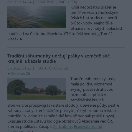
6.8.2026 14:24 | ČESKÉ BUDĚJOVICE (
ČTK
)
Kvůli nedostatku srážek je
téměř ve všech jihočeských
řekách historicky nejmenší
průtok vody. Nejhorší je
situace v rovinatých oblastech,
například na Českobudějovicku. ČTK to řekl hydrolog Tomáš
Vlasák.
Tradiční záhumenky udržují ptáky v zemědělské
krajině, ukázala studie
6.8.2026 01:23 | PRAHA (
ČTK/Ekolist
)
Diskuse: 26
Tradiční záhumenky, tedy
malá políčka, významně
zvyšují počet i druhovou
rozmanitost ptáků v
zemědělské krajině.
Biodiverzitě prospívají také staré stodoly, otevřené půdy, pestré
zahrady a sady, které ptákům poskytují úkryt i vhodná místa ke
hnízdění. V jednolité zemědělské krajině naopak ptáků ubývá,
ukazuje studie Ústavu biologie obratlovců Akademie věd ČR,
kterou publikoval časopis
Agriculture, Ecosystems and
Environment
.