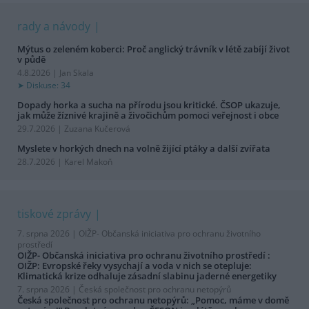
rady a návody
Mýtus o zeleném koberci: Proč anglický trávník v létě zabíjí život
v půdě
4.8.2026 | Jan Skala
Diskuse: 34
Dopady horka a sucha na přírodu jsou kritické. ČSOP ukazuje,
jak může žíznivé krajině a živočichům pomoci veřejnost i obce
29.7.2026 | Zuzana Kučerová
Myslete v horkých dnech na volně žijící ptáky a další zvířata
28.7.2026 | Karel Makoň
tiskové zprávy
7. srpna 2026 |
OIŽP- Občanská iniciativa pro ochranu životního
prostředí
OIŽP- Občanská iniciativa pro ochranu životního prostředí :
OIŽP: Evropské řeky vysychají a voda v nich se otepluje:
Klimatická krize odhaluje zásadní slabinu jaderné energetiky
7. srpna 2026 |
Česká společnost pro ochranu netopýrů
Česká společnost pro ochranu netopýrů: „Pomoc, máme v domě