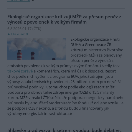
Ekologické organizace kritizují MŽP za přesun peněz z
výnosů z povolenek k velkým firmám
6.8.2026 01:17 (
ČTK
)
Diskuse: 9
Ekologické organizace Hnutí
DUHA a Greenpeace ČR
kritizují ministerstvo životního
prostředí (MŽP) za plánovaný
přesun peněz z výnosů z
emisních povolenek k velkým průmyslovým firmám. Uvedly to v
tiskové zprávě
a komentářích, které má ČTK k dispozici. Resort
chce podle nich vyčlenit z programu EUA, jehož zdrojem jsou
výnosy z aukcí emisních povolenek, 25 miliard korun pro největší
průmyslové podniky. K tomu chce podle ekologů resort snížit
podporu pro obnovitelné zdroje energie (OZE) o 15,5 miliardy
korun. MŽP v reakci ČTK sdělilo, že podpora energeticky náročného
průmyslu byla součástí Modernizačního fondu již od jeho vzniku, a
že podpora OZE nekončí, a z fondu budou financovány jak
výrobny energie, tak infrastruktura.
Jihlavský úřad vyzval k šetření s vodou, bude dělat víc