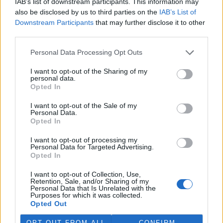
IAB’s list of downstream participants. This information may
ostravské zahradě také papoušci nalezli dočasné útočiště. V
also be disclosed by us to third parties on the
IAB’s List of
tiskové zprávě na
webu
celníků to oznámila mluvčí Celní správy ČR
Downstream Participants
that may further disclose it to other
Martina Kaňková. Případem se zabývá policie.
third parties.
Island vyhostí aktivisty bojující proti lovu velryb,
Personal Data Processing Opt Outs
pronásledovali velrybáře
I want to opt-out of the Sharing of my
5.8.2026 19:54 (
ČTK
)
personal data.
Islandské úřady nařídily
Opted In
vyhoštění 21 aktivistů
bojujících proti lovu velryb
I want to opt-out of the Sale of my
poté, co minulý týden
Personal Data.
pobřežní stráž s policií zabavily
Opted In
jejich loď, která pronásledovala velrybářské plavidlo. Pasažéři lodi
patřící nadaci kanadsko-amerického ekologického aktivisty Paula
I want to opt-out of processing my
Watsona jsou od té doby zadržováni v Reykjavíku. Sám Watson na
Personal Data for Targeted Advertising.
palubě nebyl. Píše o tom agentura AFP s odvoláním na islandskou
Opted In
policii.
I want to opt-out of Collection, Use,
Retention, Sale, and/or Sharing of my
Personal Data that Is Unrelated with the
Záchranná stanice v Praze přijímá kvůli vedrům více
Purposes for which it was collected.
volně žijících zvířat
Opted Out
5.8.2026 17:40 | PRAHA (
ČTK
)
Kvůli vysokým letním
OPT OUT FROM ALL
CONFIRM