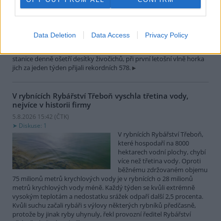
teplotám pracovníci pražské
záchranné stanice pro volně
žijící živočichy přijímají více
zvířat, nejčastěji
Data Deletion
Data Access
Privacy Policy
dehydratovaná a vysílená mláďata ptáků nebo veverek. ČTK to
sdělila mluvčí stanice Petra Fišerová. Během současné vlny veder
stanice denně ošetří desítky živočichů, při první letošní vlně horka
jich za jeden týden přijali rekordních 578.
V rybnících Rybářství Třeboň vyschla třetina vody,
nejvíce v historii firmy
5.8.2026 15:42 (
ČTK
)
Diskuse: 1
V rybnících Rybářství Třeboň,
které hospodaří na 8000
hektarech vodní plochy, chybí
více než třetina vody. Oproti
běžnému zdržovaném objemu
75 milionů metrů krychlových vody je v rybnících o 28 milionů
metrů krychlových vody méně. Každý týden se kvůli extrémně
vysokým teplotám a nedostatku srážek odpaří další 2,5 procenta.
Kvůli suchu začali rybáři s výlovy některých rybníků předčasně,
protože by jinak ryby uhynuly, řekl provozní ředitel Rybářství