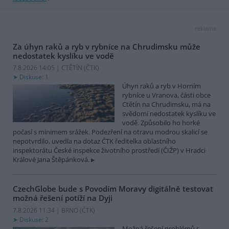
reklama
Za úhyn raků a ryb v rybníce na Chrudimsku může
nedostatek kyslíku ve vodě
7.8.2026 14:05 | CTĚTÍN (
ČTK
)
Diskuse: 1
Úhyn raků a ryb v Horním
rybníce u Vranova, části obce
Ctětín na Chrudimsku, má na
svědomí nedostatek kyslíku ve
vodě. Způsobilo ho horké
počasí s minimem srážek. Podezření na otravu modrou skalicí se
nepotvrdilo, uvedla na dotaz ČTK ředitelka oblastního
inspektorátu České inspekce životního prostředí (ČIŽP) v Hradci
Králové Jana Štěpánková.
CzechGlobe bude s Povodím Moravy digitálně testovat
možná řešení potíží na Dyji
7.8.2026 11:34 | BRNO (
ČTK
)
Diskuse: 2
Možná řešení problémů s