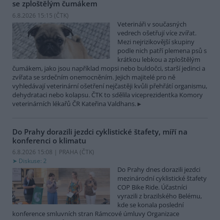
se zploštělým čumákem
6.8.2026 15:15 (
ČTK
)
Veterináři v současných
vedrech ošetřují více zvířat.
Mezi nejrizikovější skupiny
podle nich patří plemena psů s
krátkou lebkou a zploštělým
čumákem, jako jsou například mopsi nebo buldočci, starší jedinci a
zvířata se srdečním onemocněním. Jejich majitelé pro ně
vyhledávají veterinární ošetření nejčastěji kvůli přehřátí organismu,
dehydrataci nebo kolapsu. ČTK to sdělila viceprezidentka Komory
veterinárních lékařů ČR Kateřina Valdhans.
Do Prahy dorazili jezdci cyklistické štafety, míří na
konferenci o klimatu
6.8.2026 15:08 | PRAHA (
ČTK
)
Diskuse: 2
Do Prahy dnes dorazili jezdci
mezinárodní cyklistické štafety
COP Bike Ride. Účastníci
vyrazili z brazilského Belému,
kde se konala poslední
konference smluvních stran Rámcové úmluvy Organizace