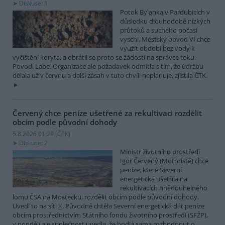
Diskuse: 1
Potok Bylanka v Pardubicích v
důsledku dlouhodobě nízkých
průtoků a suchého počasí
vyschl. Městský obvod VI chce
využít období bez vody k
vyčištění koryta, a obrátil se proto se žádostí na správce toku,
Povodí Labe. Organizace ale požadavek odmítla s tím, že údržbu
dělala už v červnu a další zásah v tuto chvíli neplánuje, zjistila ČTK.
Červený chce peníze ušetřené za rekultivaci rozdělit
obcím podle původní dohody
5.8.2026 01:29 (
ČTK
)
Diskuse: 2
Ministr životního prostředí
Igor Červený (Motoristé) chce
peníze, které Severní
energetická ušetřila na
rekultivacích hnědouhelného
lomu ČSA na Mostecku, rozdělit obcím podle původní dohody.
Uvedl to na síti
X
. Původně chtěla Severní energetická dát peníze
obcím prostřednictvím Státního fondu životního prostředí (SFŽP),
v pondělí ale společnost uvedla, že hodlá sama rozhodnout o