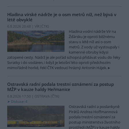
Hladina vírské nádrže je o osm metrů níž, než bývá v
létě obvyklé
6.8.2026 20:48 | VÍR (
ČTK
)
Hladina vodní nádrže Vír na
Žďársku je oproti běžnému
stavu v létě níž asi o osm
metrů. Z vody už vystoupaly i
kamenné obruby kdysi
zatopené cesty. Nádrž je ale pořád schopná přidávat vodu do řeky
Svratky i do vodáren, i když je letošní léto oproti předchozím
mimořádně horké, řekl ČTK vedoucí hrázný Antonín Hájek.
Ostravská radní podala trestní oznámení za postup
MŽP v kauze haldy Heřmanice
6.8.2026 17:50 | OSTRAVA (
ČTK
)
Diskuse: 4
Ostravská radní a poslankyně
Pirátů Andrea Hoffmannová
podala trestní oznámení za
postup ministerstva životního
prostředí (MŽP) v kauze haldy