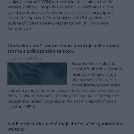
spojených národů (OSN) o změně klimatu, a míří do turecké
Antalye, v níž se v listopadu uskuteční 31. konference. Cílem
cyklistů je dopravit na konferenci
deset návrhů
na podporu
cyklistické dopravy. V Praze stráví necelé tři dny. Včera večer
osobně přivítala náměstkyně primátora hl. m. Prahy Jana
Komrsková.
Ománskou mořskou rezervaci ohrožuje velká ropná
skvrna z poškozeného tankeru
6.8.2026 15:03 (
ČTK
)
Bezprostřední ekologická
katastrofa ohrožuje přírodní
rezervaci v Ománu, v jejíž
blízkosti se rozšířila velká
ropná skvrna. Ropa unikla z
lodi, u níž panuje podezření, že patří do takzvané ruské stínové
flotily. S odkazem na sdělení ekologické organizace Greenpeace a
nizozemské nevládní organizace PAX o tom dnes informovala
agentura AFP.
Kvůli nedostatku deště mají jihočeské řeky minimální
průtoky