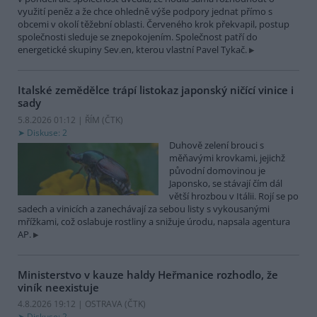
využití peněz a že chce ohledně výše podpory jednat přímo s
obcemi v okolí těžební oblasti. Červeného krok překvapil, postup
společnosti sleduje se znepokojením. Společnost patří do
energetické skupiny Sev.en, kterou vlastní Pavel Tykač.
Italské zemědělce trápí listokaz japonský ničící vinice i
sady
5.8.2026 01:12 | ŘÍM (
ČTK
)
Diskuse: 2
Duhově zelení brouci s
měňavými krovkami, jejichž
původní domovinou je
Japonsko, se stávají čím dál
větší hrozbou v Itálii. Rojí se po
sadech a vinicích a zanechávají za sebou listy s vykousanými
mřížkami, což oslabuje rostliny a snižuje úrodu, napsala agentura
AP.
Ministerstvo v kauze haldy Heřmanice rozhodlo, že
viník neexistuje
4.8.2026 19:12 | OSTRAVA (
ČTK
)
Diskuse: 2