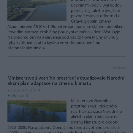
ubýváním vody v Dyji budou
pomocí digitálního dvojčete
povodí testovat odborníci z
Ústavu globální změny
Akademie věd ČR (CzechGlobe) ve spolupráci se státním podnikem
Povodím Moravy. Problémy jsou nyní zejména v dolní části Dyje.
Na přelomu června a července pod nádrží Nové Mlýny uhynuly
ryby kvůli nedostatku kyslíku ve vodě způsobenému
přemnožením sinic.
reklama
Ministerstvo životního prostředí aktualizovalo Národní
akční plán adaptace na změnu klimatu
7.8.2026 10:53 (
ČTK
)
Diskuse: 3
Ministerstvo životního
prostředí (MŽP) dokončilo
návrh aktualizace Národního
akčního plánu adaptace na
změnu klimatu pro období
2026–2030. Na opatření z Operačního fondu životního prostředí
(OPŽP) alokovalo celkem 11,2 miliardy korun. Od roku 2021 už bylo