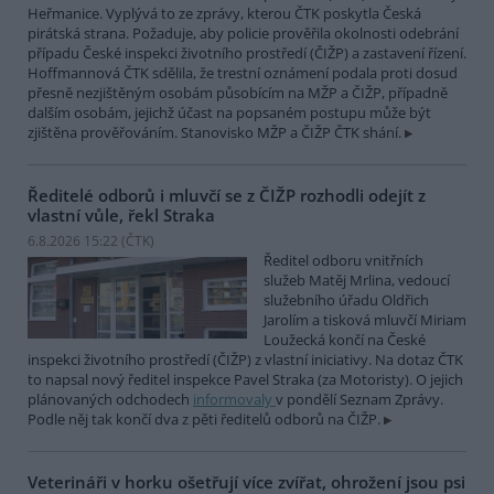
Heřmanice. Vyplývá to ze zprávy, kterou ČTK poskytla Česká
pirátská strana. Požaduje, aby policie prověřila okolnosti odebrání
případu České inspekci životního prostředí (ČIŽP) a zastavení řízení.
Hoffmannová ČTK sdělila, že trestní oznámení podala proti dosud
přesně nezjištěným osobám působícím na MŽP a ČIŽP, případně
dalším osobám, jejichž účast na popsaném postupu může být
zjištěna prověřováním. Stanovisko MŽP a ČIŽP ČTK shání.
Ředitelé odborů i mluvčí se z ČIŽP rozhodli odejít z
vlastní vůle, řekl Straka
6.8.2026 15:22 (
ČTK
)
Ředitel odboru vnitřních
služeb Matěj Mrlina, vedoucí
služebního úřadu Oldřich
Jarolím a tisková mluvčí Miriam
Loužecká končí na České
inspekci životního prostředí (ČIŽP) z vlastní iniciativy. Na dotaz ČTK
to napsal nový ředitel inspekce Pavel Straka (za Motoristy). O jejich
plánovaných odchodech
informovaly
v pondělí Seznam Zprávy.
Podle něj tak končí dva z pěti ředitelů odborů na ČIŽP.
Veterináři v horku ošetřují více zvířat, ohrožení jsou psi