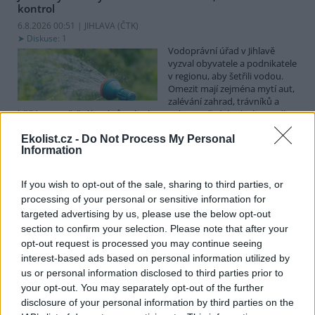
kontrol
6.8.2026 00:51 | JIHLAVA (
ČTK
)
Diskuse: 1
Vodoprávní úřad v Jihlavě
vyzval obyvatele a podnikatele
v regionu, aby šetřili vodou.
Omezit mají zejména mytí aut,
zalévání zahrad, trávníků a
hřišť, napouštění bazénů nebo kropení zpevněných ploch, uvedl
mluvčí radnice Radovan Daněk. Úřad podle něj bude víc
Ekolist.cz -
Do Not Process My Personal
kontrolovat povolené odběry. Výzva k šetření vodou platí pro
Information
všechny obce spadající pod Jihlavu jako obec s rozšířenou
působností.
If you wish to opt-out of the sale, sharing to third parties, or
processing of your personal or sensitive information for
Celníci odhalili gang překupníků papoušků, zajistili
targeted advertising by us, please use the below opt-out
stovku ptáků
section to confirm your selection. Please note that after your
5.8.2026 20:13 (
ČTK
)
opt-out request is processed you may continue seeing
Celníci odhalili gang
interest-based ads based on personal information utilized by
překupníků chráněných druhů
papoušků působící v několika
us or personal information disclosed to third parties prior to
krajích a zajistili asi stovku
your opt-out. You may separately opt-out of the further
ptáků. S odchytem a
disclosure of your personal information by third parties on the
zajištěním zvířat celníkům pomohly zoo v Praze, Zlíně a Ostravě. V