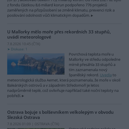
z fondu částkou 8,6 miliard korun podpořeno 776 projektů
zaměřených na přizpůsobení se změně klimatu, prevenci rizik a
posilování odolnosti vůči klimatickým dopadům.
U Mallorky mělo moře přes rekordních 33 stupňů,
uvádí meteorologové
7.8.2026 10:45 (
ČTK
)
Diskuse: 1
Povrchová teplota moře u
Mallorky ve středu odpoledne
mírně přesáhla 33 stupňů a
tím zaznamenala nový
španělský rekord.
Uvedla
to
meteorologická služba Aemet, která poznamenala, že moře v okolí
Baleárských ostrovů a v západním Středomoří je letos
nadprůměrně teplé, což ovlivňuje například také noční teploty na
pobřeží.
Ostrava bojuje s bolševníkem velkolepým v obvodu
Slezská Ostrava
7.8.2026 01:09 | OSTRAVA (
ČTK
)