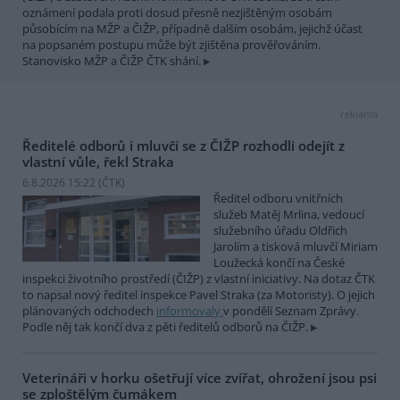
oznámení podala proti dosud přesně nezjištěným osobám
působícím na MŽP a ČIŽP, případně dalším osobám, jejichž účast
na popsaném postupu může být zjištěna prověřováním.
Stanovisko MŽP a ČIŽP ČTK shání.
reklama
Ředitelé odborů i mluvčí se z ČIŽP rozhodli odejít z
vlastní vůle, řekl Straka
6.8.2026 15:22 (
ČTK
)
Ředitel odboru vnitřních
služeb Matěj Mrlina, vedoucí
služebního úřadu Oldřich
Jarolím a tisková mluvčí Miriam
Loužecká končí na České
inspekci životního prostředí (ČIŽP) z vlastní iniciativy. Na dotaz ČTK
to napsal nový ředitel inspekce Pavel Straka (za Motoristy). O jejich
plánovaných odchodech
informovaly
v pondělí Seznam Zprávy.
Podle něj tak končí dva z pěti ředitelů odborů na ČIŽP.
Veterináři v horku ošetřují více zvířat, ohrožení jsou psi
se zploštělým čumákem