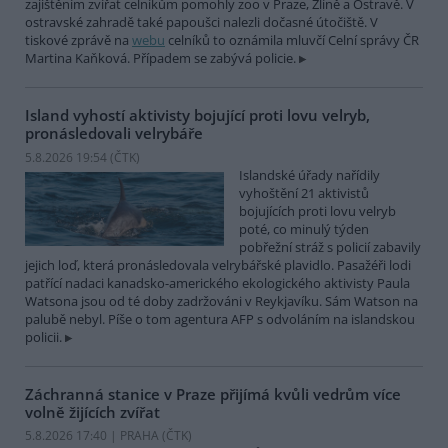
zajištěním zvířat celníkům pomohly zoo v Praze, Zlíně a Ostravě. V
ostravské zahradě také papoušci nalezli dočasné útočiště. V
tiskové zprávě na
webu
celníků to oznámila mluvčí Celní správy ČR
Martina Kaňková. Případem se zabývá policie.
Island vyhostí aktivisty bojující proti lovu velryb,
pronásledovali velrybáře
5.8.2026 19:54 (
ČTK
)
Islandské úřady nařídily
vyhoštění 21 aktivistů
bojujících proti lovu velryb
poté, co minulý týden
pobřežní stráž s policií zabavily
jejich loď, která pronásledovala velrybářské plavidlo. Pasažéři lodi
patřící nadaci kanadsko-amerického ekologického aktivisty Paula
Watsona jsou od té doby zadržováni v Reykjavíku. Sám Watson na
palubě nebyl. Píše o tom agentura AFP s odvoláním na islandskou
policii.
Záchranná stanice v Praze přijímá kvůli vedrům více
volně žijících zvířat
5.8.2026 17:40 | PRAHA (
ČTK
)