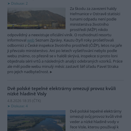
Diskuse: 2
Za škodu za zavezení haldy
Heřmanice v Ostravě statisíci
tunami odpadu není podle
ministerstva životního
prostředí (MŽP) nikdo
odpovědný a neexistuje oficiální viník. O rozhodnutí resortu
informoval
web
Seznam Zprávy. Kauzu čtyři roky prošetřovali
odborníci z České inspekce životního prostředí (ČIŽP), letos na jaře
ji převzalo ministerstvo. Ani po letech vyšetřování nebylo podle
webu známo, co přesně se v haldě skrývá, inspekce si proto loni
objednala sérii vrtů a následných analýz odebraných vzorků. Práce
ale měl podle webu minulý měsíc zastavit šéf úřadu Pavel Straka
pro jejich nadbytečnost.
Dvě polské tepelné elektrárny omezují provoz kvůli
nízké hladině Visly
4.8.2026 18:35 (
ČTK
)
Diskuse: 4
Dvě polské tepelné elektrárny
omezují svůj provoz kvůli vlně
veder a nízké hladině vody v
řece Visle, kterou používají k