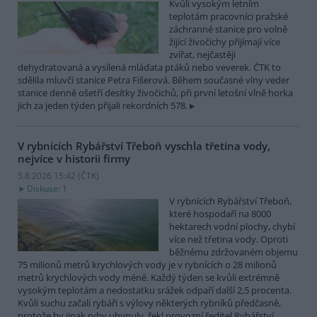
Kvůli vysokým letním
teplotám pracovníci pražské
záchranné stanice pro volně
žijící živočichy přijímají více
zvířat, nejčastěji
dehydratovaná a vysílená mláďata ptáků nebo veverek. ČTK to
sdělila mluvčí stanice Petra Fišerová. Během současné vlny veder
stanice denně ošetří desítky živočichů, při první letošní vlně horka
jich za jeden týden přijali rekordních 578.
V rybnících Rybářství Třeboň vyschla třetina vody,
nejvíce v historii firmy
5.8.2026 15:42 (
ČTK
)
Diskuse: 1
V rybnících Rybářství Třeboň,
které hospodaří na 8000
hektarech vodní plochy, chybí
více než třetina vody. Oproti
běžnému zdržovaném objemu
75 milionů metrů krychlových vody je v rybnících o 28 milionů
metrů krychlových vody méně. Každý týden se kvůli extrémně
vysokým teplotám a nedostatku srážek odpaří další 2,5 procenta.
Kvůli suchu začali rybáři s výlovy některých rybníků předčasně,
protože by jinak ryby uhynuly, řekl provozní ředitel Rybářství