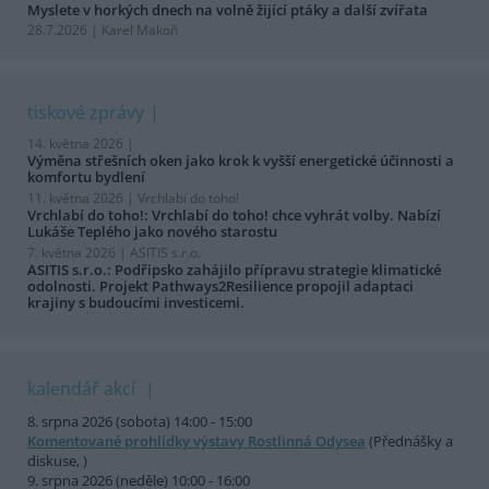
Myslete v horkých dnech na volně žijící ptáky a další zvířata
28.7.2026 | Karel Makoň
tiskové zprávy
14. května 2026 |
Výměna střešních oken jako krok k vyšší energetické účinnosti a
komfortu bydlení
11. května 2026 |
Vrchlabí do toho!
Vrchlabí do toho!: Vrchlabí do toho! chce vyhrát volby. Nabízí
Lukáše Teplého jako nového starostu
7. května 2026 |
ASITIS s.r.o.
ASITIS s.r.o.: Podřipsko zahájilo přípravu strategie klimatické
odolnosti. Projekt Pathways2Resilience propojil adaptaci
krajiny s budoucími investicemi.
kalendář akcí
8. srpna 2026 (sobota) 14:00 - 15:00
Komentované prohlídky výstavy Rostlinná Odysea
(Přednášky a
diskuse, )
9. srpna 2026 (neděle) 10:00 - 16:00