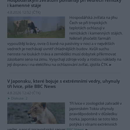
Hospodářským zvířatům pomáhají při vedrech remízky
i kamenné stáje
4.8.2026 12:52 (
ČTK
)
Hospodářská zvířata na jihu
Čech se při tropických
teplotách ochlazují v
remízkách i kamenných stájích.
Někteří jihočeští farmáři
vypouštějí krávy, ovce či koně na pastviny v noci a v největších
vedrech je nechávají uvnitř chladnějších budov. Kvůli suchu
neroste na loukách tráva a zemědělci musí dobytek přikrmovat
zásobami sena na zimu. Vysychají zdroje vody a rostou náklady na
její dopravu i na elektřinu na ochlazování zvířat, zjistila ČTK.
V Japonsku, které bojuje s extrémními vedry, uhynuly
tři lvice, píše BBC News
4.8.2026 12:42 (
ČTK
)
Diskuse: 2
Tři lvice v zoologické zahradě v
japonském Tokiu uhynuly
pravděpodobně v důsledku
horka. Japonsko se toto léto
potýká s vlnami extrémních
veder, napsal zpravodajský server
BBC News
.