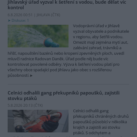
Jihlavský úřad vyzval k šetření s vodou, bude dělat víc
kontrol
6.8.2026 00:51 | JIHLAVA (
ČTK
)
Diskuse: 1
Vodoprávní úřad v Jihlavě
vyzval obyvatele a podnikatele
v regionu, aby šetřili vodou.
Omezit mají zejména mytí aut,
zalévání zahrad, trávníků a
hřišť, napouštění bazénů nebo kropení zpevněných ploch, uvedl
mluvčí radnice Radovan Daněk. Úřad podle něj bude víc
kontrolovat povolené odběry. Výzva k šetření vodou platí pro
všechny obce spadající pod Jihlavu jako obec s rozšířenou
působností.
Celníci odhalili gang překupníků papoušků, zajistili
stovku ptáků
5.8.2026 20:13 (
ČTK
)
Celníci odhalili gang
překupníků chráněných druhů
papoušků působící v několika
krajích a zajistili asi stovku
ptáků. S odchytem a