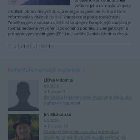
britského konkurenta Shell
veškeré jeho evropské aktivity
v oblasti obnovitelných zdrojů energie na pevnině. Firma o tom
informovala v tiskové
zprávě
. Transakce je podle společnosti
TotalEnergies v souladu s její širší strategií v Evropě, jejíž součástí je
rovněž nedávné vytvoření společného podniku s Energetickým a
průmyslovým holdingem (EPH) miliardáře Daniela Křetínského.
1
|
2
|
3
|
4
|
..
|
1581
|
»
komentáře
nejnovější
nejčtenější
Eliška Vidomus
6.8.2026
Diskuse: 7
Klimatická krize není over. Vyzýváme vládu, aby
ji přestala ignorovat
Jiří Michalisko
6.8.2026
Diskuse: 16
Otevřený dopis ministerstvu průmyslu a
obchodu ohledně sanace odvalu Heřmanice