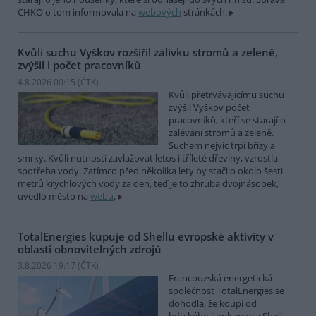
CHKO o tom informovala na
webových
stránkách.
Kvůli suchu Vyškov rozšířil zálivku stromů a zeleně,
zvýšil i počet pracovníků
4.8.2026 00:15 (
ČTK
)
Kvůli přetrvávajícímu suchu
zvýšil Vyškov počet
pracovníků, kteří se starají o
zalévání stromů a zeleně.
Suchem nejvíc trpí břízy a
smrky. Kvůli nutnosti zavlažovat letos i tříleté dřeviny, vzrostla
spotřeba vody. Zatímco před několika lety by stačilo okolo šesti
metrů krychlových vody za den, teď je to zhruba dvojnásobek,
uvedlo město na
webu
.
TotalEnergies kupuje od Shellu evropské aktivity v
oblasti obnovitelných zdrojů
3.8.2026 19:17 (
ČTK
)
Francouzská energetická
společnost TotalEnergies se
dohodla, že koupí od