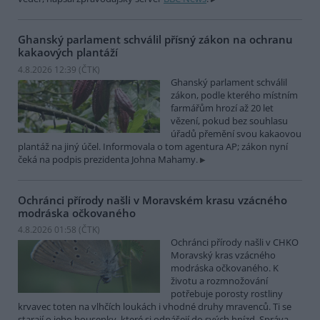
Ghanský parlament schválil přísný zákon na ochranu
kakaových plantáží
4.8.2026 12:39 (
ČTK
)
Ghanský parlament schválil
zákon, podle kterého místním
farmářům hrozí až 20 let
vězení, pokud bez souhlasu
úřadů přemění svou kakaovou
plantáž na jiný účel. Informovala o tom agentura AP; zákon nyní
čeká na podpis prezidenta Johna Mahamy.
Ochránci přírody našli v Moravském krasu vzácného
modráska očkovaného
4.8.2026 01:58 (
ČTK
)
Ochránci přírody našli v CHKO
Moravský kras vzácného
modráska očkovaného. K
životu a rozmnožování
potřebuje porosty rostliny
krvavec toten na vlhčích loukách i vhodné druhy mravenců. Ti se
starají o jeho housenky, které si odnášejí do svých hnízd. Správa