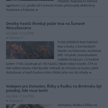
chlazení. Napsala to tisková
agentura
PAP
, podle níž k tomuto kroku přistoupily elektrárny
Kozienice a Polaniec.
Desítky hasičů likvidují požár lesa na Šumavě
Aktualizováno
4.8.2026 17:13 (
ČTK
)
Diskuse: 2
Požár přibližně šesti hektarů
lesa a louky u šumavských
Nezdic na Klatovsku se přestal
šířit. Vrtulník s bambivakem
odletěl zhruba po 1,5 hodině
kolem 17:00. Zasahuje až 150 hasičů. Nikdo nebyl zraněn. ČTK to
řekl velitel zásahu Aleš Bucifal. Odhadl, že ohniska se budou ještě
dohašovat a hasiči budou místo hlídat přes noc do středy.
Vodojem pro Domašov, Říčky a Rudku na Brněnsku byl
prázdný, lidé musí šetřit
4.8.2026 17:12 (
ČTK
)
Diskuse: 9
Domašov, Rudka a Říčky na