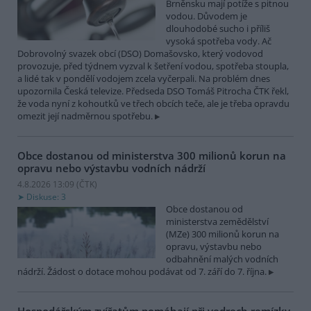
Brněnsku mají potíže s pitnou
vodou. Důvodem je
dlouhodobé sucho i příliš
vysoká spotřeba vody. Ač
Dobrovolný svazek obcí (DSO) Domašovsko, který vodovod
provozuje, před týdnem vyzval k šetření vodou, spotřeba stoupla,
a lidé tak v pondělí vodojem zcela vyčerpali. Na problém dnes
upozornila Česká televize. Předseda DSO Tomáš Pitrocha ČTK řekl,
že voda nyní z kohoutků ve třech obcích teče, ale je třeba opravdu
omezit její nadměrnou spotřebu.
Obce dostanou od ministerstva 300 milionů korun na
opravu nebo výstavbu vodních nádrží
4.8.2026 13:09 (
ČTK
)
Diskuse: 3
Obce dostanou od
ministerstva zemědělství
(MZe) 300 milionů korun na
opravu, výstavbu nebo
odbahnění malých vodních
nádrží. Žádost o dotace mohou podávat od 7. září do 7. října.