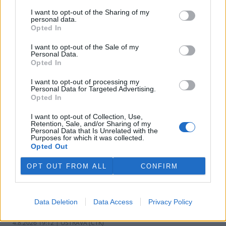
v pondělí ale společnost uvedla, že hodlá sama rozhodnout o
I want to opt-out of the Sharing of my
využití peněz a že chce ohledně výše podpory jednat přímo s
personal data.
obcemi v okolí těžební oblasti. Červeného krok překvapil, postup
Opted In
společnosti sleduje se znepokojením. Společnost patří do
energetické skupiny Sev.en, kterou vlastní Pavel Tykač.
I want to opt-out of the Sale of my
Personal Data.
Opted In
Italské zemědělce trápí listokaz japonský ničící vinice i
sady
I want to opt-out of processing my
Personal Data for Targeted Advertising.
5.8.2026 01:12 | ŘÍM (
ČTK
)
Opted In
Diskuse: 2
Duhově zelení brouci s
I want to opt-out of Collection, Use,
měňavými krovkami, jejichž
Retention, Sale, and/or Sharing of my
původní domovinou je
Personal Data that Is Unrelated with the
Japonsko, se stávají čím dál
Purposes for which it was collected.
větší hrozbou v Itálii. Rojí se po
Opted Out
sadech a vinicích a zanechávají za sebou listy s vykousanými
mřížkami, což oslabuje rostliny a snižuje úrodu, napsala agentura
OPT OUT FROM ALL
CONFIRM
AP.
Ministerstvo v kauze haldy Heřmanice rozhodlo, že
Data Deletion
Data Access
Privacy Policy
viník neexistuje
4.8.2026 19:12 | OSTRAVA (
ČTK
)