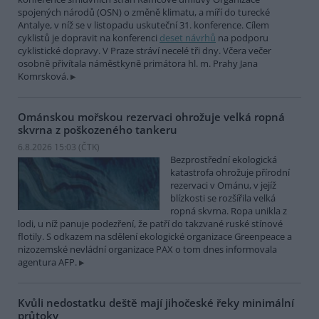
spojených národů (OSN) o změně klimatu, a míří do turecké
Antalye, v níž se v listopadu uskuteční 31. konference. Cílem
cyklistů je dopravit na konferenci
deset návrhů
na podporu
cyklistické dopravy. V Praze stráví necelé tři dny. Včera večer
osobně přivítala náměstkyně primátora hl. m. Prahy Jana
Komrsková.
Ománskou mořskou rezervaci ohrožuje velká ropná
skvrna z poškozeného tankeru
6.8.2026 15:03 (
ČTK
)
Bezprostřední ekologická
katastrofa ohrožuje přírodní
rezervaci v Ománu, v jejíž
blízkosti se rozšířila velká
ropná skvrna. Ropa unikla z
lodi, u níž panuje podezření, že patří do takzvané ruské stínové
flotily. S odkazem na sdělení ekologické organizace Greenpeace a
nizozemské nevládní organizace PAX o tom dnes informovala
agentura AFP.
Kvůli nedostatku deště mají jihočeské řeky minimální
průtoky