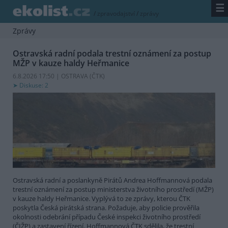
☰
/
zpravodajství
/
zprávy
Zprávy
Ostravská radní podala trestní oznámení za postup
MŽP v kauze haldy Heřmanice
6.8.2026 17:50 | OSTRAVA (
ČTK
)
Diskuse: 2
Ostravská radní a poslankyně Pirátů Andrea Hoffmannová podala
trestní oznámení za postup ministerstva životního prostředí (MŽP)
v kauze haldy Heřmanice. Vyplývá to ze zprávy, kterou ČTK
poskytla Česká pirátská strana. Požaduje, aby policie prověřila
okolnosti odebrání případu České inspekci životního prostředí
(ČIŽP) a zastavení řízení. Hoffmannová ČTK sdělila, že trestní