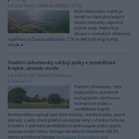
6.8.2026 14:24 | ČESKÉ BUDĚJOVICE (
ČTK
)
Kvůli nedostatku srážek je
téměř ve všech jihočeských
řekách historicky nejmenší
průtok vody. Nejhorší je
situace v rovinatých oblastech,
například na Českobudějovicku. ČTK to řekl hydrolog Tomáš
Vlasák.
Tradiční záhumenky udržují ptáky v zemědělské
krajině, ukázala studie
6.8.2026 01:23 | PRAHA (
ČTK/Ekolist
)
Diskuse: 12
Tradiční záhumenky, tedy
malá políčka, významně
zvyšují počet i druhovou
rozmanitost ptáků v
zemědělské krajině.
Biodiverzitě prospívají také staré stodoly, otevřené půdy, pestré
zahrady a sady, které ptákům poskytují úkryt i vhodná místa ke
hnízdění. V jednolité zemědělské krajině naopak ptáků ubývá,
ukazuje studie Ústavu biologie obratlovců Akademie věd ČR,
kterou publikoval časopis
Agriculture, Ecosystems and