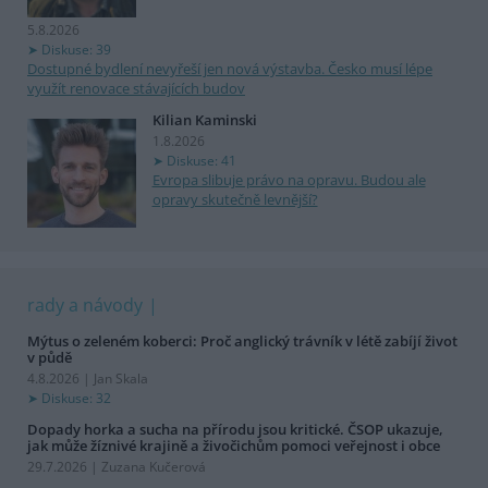
5.8.2026
Diskuse: 39
Dostupné bydlení nevyřeší jen nová výstavba. Česko musí lépe
využít renovace stávajících budov
Kilian Kaminski
1.8.2026
Diskuse: 41
Evropa slibuje právo na opravu. Budou ale
opravy skutečně levnější?
rady a návody
Mýtus o zeleném koberci: Proč anglický trávník v létě zabíjí život
v půdě
4.8.2026 | Jan Skala
Diskuse: 32
Dopady horka a sucha na přírodu jsou kritické. ČSOP ukazuje,
jak může žíznivé krajině a živočichům pomoci veřejnost i obce
29.7.2026 | Zuzana Kučerová