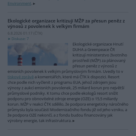
Environment
.
Ekologické organizace kritizují MŽP za přesun peněz z
výnosů z povolenek k velkým firmám
6.8.2026 01:17 (
ČTK
)
Diskuse: 7
Ekologické organizace Hnutí
DUHA a Greenpeace ČR
kritizují ministerstvo životního
prostředí (MŽP) za plánovaný
přesun peněz z výnosů z
emisních povolenek k velkým průmyslovým firmám. Uvedly to v
tiskové zprávě
a komentářích, které má ČTK k dispozici. Resort
chce podle nich vyčlenit z programu EUA, jehož zdrojem jsou
výnosy z aukcí emisních povolenek, 25 miliard korun pro největší
průmyslové podniky. K tomu chce podle ekologů resort snížit
podporu pro obnovitelné zdroje energie (OZE) o 15,5 miliardy
korun. MŽP v reakci ČTK sdělilo, že podpora energeticky náročného
průmyslu byla součástí Modernizačního fondu již od jeho vzniku, a
že podpora OZE nekončí, a z fondu budou financovány jak
výrobny energie, tak infrastruktura.