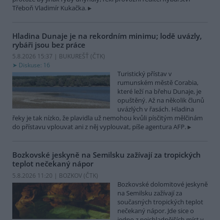
Třeboň Vladimír Kukačka.
Hladina Dunaje je na rekordním minimu; lodě uvázly,
rybáři jsou bez práce
5.8.2026 15:37 | BUKUREŠŤ (
ČTK
)
Diskuse: 16
Turistický přístav v
rumunském městě Corabia,
které leží na břehu Dunaje, je
opuštěný. Až na několik člunů
uvázlých v řasách. Hladina
řeky je tak nízko, že plavidla už nemohou kvůli písčitým mělčinám
do přístavu vplouvat ani z něj vyplouvat, píše agentura AFP.
Bozkovské jeskyně na Semilsku zažívají za tropických
teplot nečekaný nápor
5.8.2026 11:20 | BOZKOV (
ČTK
)
Bozkovské dolomitové jeskyně
na Semilsku zažívají za
současných tropických teplot
nečekaný nápor. Jde sice o
jedno z nejchladnějších míst v