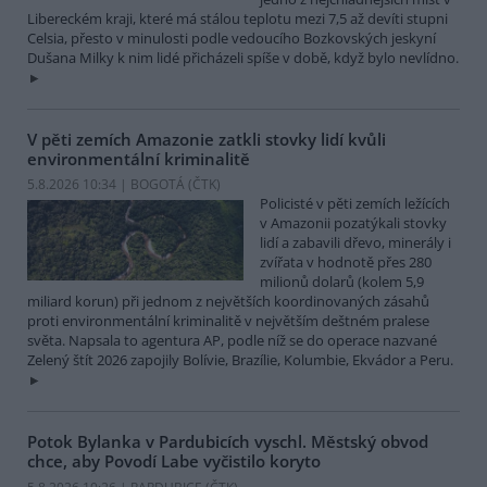
Libereckém kraji, které má stálou teplotu mezi 7,5 až devíti stupni
Celsia, přesto v minulosti podle vedoucího Bozkovských jeskyní
Dušana Milky k nim lidé přicházeli spíše v době, když bylo nevlídno.
V pěti zemích Amazonie zatkli stovky lidí kvůli
environmentální kriminalitě
5.8.2026 10:34 | BOGOTÁ (
ČTK
)
Policisté v pěti zemích ležících
v Amazonii pozatýkali stovky
lidí a zabavili dřevo, minerály i
zvířata v hodnotě přes 280
milionů dolarů (kolem 5,9
miliard korun) při jednom z největších koordinovaných zásahů
proti environmentální kriminalitě v největším deštném pralese
světa. Napsala to agentura AP, podle níž se do operace nazvané
Zelený štít 2026 zapojily Bolívie, Brazílie, Kolumbie, Ekvádor a Peru.
Potok Bylanka v Pardubicích vyschl. Městský obvod
chce, aby Povodí Labe vyčistilo koryto