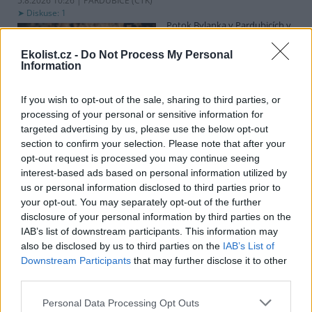
5.8.2026 10:26 | PARDUBICE (
ČTK
)
Diskuse: 1
Potok Bylanka v Pardubicích v
důsledku dlouhodobě nízkých
průtoků a suchého počasí
Ekolist.cz -
Do Not Process My Personal
vyschl. Městský obvod VI chce
Information
využít období bez vody k
vyčištění koryta, a obrátil se proto se žádostí na správce toku,
Povodí Labe. Organizace ale požadavek odmítla s tím, že údržbu
If you wish to opt-out of the sale, sharing to third parties, or
dělala už v červnu a další zásah v tuto chvíli neplánuje, zjistila ČTK.
processing of your personal or sensitive information for
targeted advertising by us, please use the below opt-out
section to confirm your selection. Please note that after your
opt-out request is processed you may continue seeing
Červený chce peníze ušetřené za rekultivaci rozdělit
interest-based ads based on personal information utilized by
obcím podle původní dohody
us or personal information disclosed to third parties prior to
5.8.2026 01:29 (
ČTK
)
your opt-out. You may separately opt-out of the further
Diskuse: 2
disclosure of your personal information by third parties on the
Ministr životního prostředí
Igor Červený (Motoristé) chce
IAB’s list of downstream participants. This information may
peníze, které Severní
also be disclosed by us to third parties on the
IAB’s List of
energetická ušetřila na
Downstream Participants
that may further disclose it to other
rekultivacích hnědouhelného
third parties.
lomu ČSA na Mostecku, rozdělit obcím podle původní dohody.
Uvedl to na síti
X
. Původně chtěla Severní energetická dát peníze
Personal Data Processing Opt Outs
obcím prostřednictvím Státního fondu životního prostředí (SFŽP),