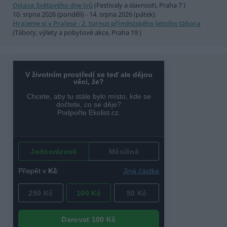
Oslava Světového dne lvů
(Festivaly a slavnosti, Praha 7 )
10. srpna 2026 (pondělí) - 14. srpna 2026 (pátek)
Hrajeme si v Pralese - 2. turnus příměstského letního tábora
(Tábory, výlety a pobytové akce, Praha 19 )