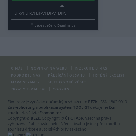
O NÁS
NOVINKY NA WEBU
INZERUJTE U NÁS
PODPOŘTE NÁS
PŘEBÍRÁNÍ OBSAHU
TIŠTĚNÝ EKOLIST
MAPA STRÁNEK
DEJTE O SOBĚ VĚDĚT
ZPRÁVY E-MAILEM
COOKIES
Ekolist.cz
je vydáván občanským sdružením
BEZK
. ISSN 1802-9019.
Za
webhosting
a
publikační systém TOOLKIT
děkujeme
Ecn
studiu
. Navštivte
Ecomonitor
.
Copyright ©
BEZK
. Copyright ©
ČTK
,
TASR
. Všechna práva
vyhrazena. Publikování nebo šíření obsahu je bez předchozího
souhlasu držitele autorských práv zakázáno.