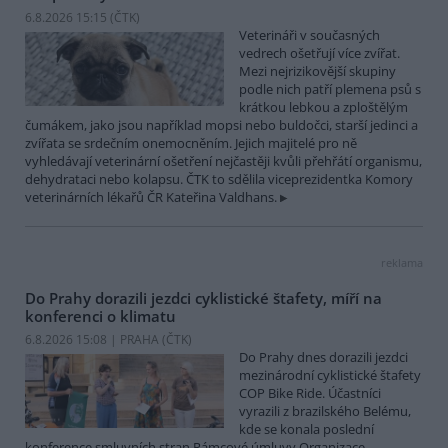
6.8.2026 15:15 (
ČTK
)
Veterináři v současných
vedrech ošetřují více zvířat.
Mezi nejrizikovější skupiny
podle nich patří plemena psů s
krátkou lebkou a zploštělým
čumákem, jako jsou například mopsi nebo buldočci, starší jedinci a
zvířata se srdečním onemocněním. Jejich majitelé pro ně
vyhledávají veterinární ošetření nejčastěji kvůli přehřátí organismu,
dehydrataci nebo kolapsu. ČTK to sdělila viceprezidentka Komory
veterinárních lékařů ČR Kateřina Valdhans.
reklama
Do Prahy dorazili jezdci cyklistické štafety, míří na
konferenci o klimatu
6.8.2026 15:08 | PRAHA (
ČTK
)
Do Prahy dnes dorazili jezdci
mezinárodní cyklistické štafety
COP Bike Ride. Účastníci
vyrazili z brazilského Belému,
kde se konala poslední
konference smluvních stran Rámcové úmluvy Organizace