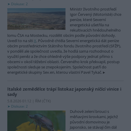
Diskuse: 2
Ministr životního prostředí
Igor Červený (Motoristé) chce
peníze, které Severní
energetická ušetřila na
rekultivacích hnědouhelného
lomu ČSA na Mostecku, rozdělit obcím podle původní dohody.
Uvedl to na síti
X
. Původně chtěla Severní energetická dát peníze
obcím prostřednictvím Státního fondu životního prostředí (SFŽP),
v pondělí ale společnost uvedla, že hodlá sama rozhodnout o
využití peněz a že chce ohledně výše podpory jednat přímo s
obcemi v okolí těžební oblasti. Červeného krok překvapil, postup
společnosti sleduje se znepokojením. Společnost patří do
energetické skupiny Sev.en, kterou vlastní Pavel Tykač.
Italské zemědělce trápí listokaz japonský ničící vinice i
sady
5.8.2026 01:12 | ŘÍM (
ČTK
)
Diskuse: 2
Duhově zelení brouci s
měňavými krovkami, jejichž
původní domovinou je
Japonsko, se stávají čím dál