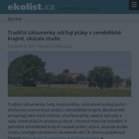
☰
/
zpravodajství
/
zprávy
Zprávy
Tradiční záhumenky udržují ptáky v zemědělské
krajině, ukázala studie
6.8.2026 01:23 | PRAHA (
ČTK/Ekolist
)
Tradiční záhumenky, tedy malá políčka, významně zvyšují počet i
druhovou rozmanitost ptáků v zemědělské krajině. Biodiverzitě
prospívají také staré stodoly, otevřené půdy, pestré zahrady a
sady, které ptákům poskytují úkryt i vhodná místa ke hnízdění. V
jednolité zemědělské krajině naopak ptáků ubývá, ukazuje studie
Ústavu biologie obratlovců Akademie věd ČR, kterou publikoval
časopis
Agriculture, Ecosystems and Environment
.