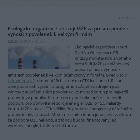
reklama
Ekologické organizace kritizují MŽP za přesun peněz z
výnosů z povolenek k velkým firmám
6.8.2026 01:17 (
ČTK
)
Ekologické organizace Hnutí
DUHA a Greenpeace ČR
kritizují ministerstvo životního
prostředí (MŽP) za plánovaný
přesun peněz z výnosů z
emisních povolenek k velkým průmyslovým firmám. Uvedly to v
tiskové zprávě
a komentářích, které má ČTK k dispozici. Resort
chce podle nich vyčlenit z programu EUA, jehož zdrojem jsou
výnosy z aukcí emisních povolenek, 25 miliard korun pro největší
průmyslové podniky. K tomu chce podle ekologů resort snížit
podporu pro obnovitelné zdroje energie (OZE) o 15,5 miliardy
korun. MŽP v reakci ČTK sdělilo, že podpora energeticky náročného
průmyslu byla součástí Modernizačního fondu již od jeho vzniku, a
že podpora OZE nekončí, a z fondu budou financovány jak
výrobny energie, tak infrastruktura.