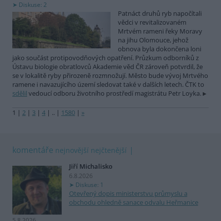
Diskuse: 2
Patnáct druhů ryb napočítali
vědci v revitalizovaném
Mrtvém rameni řeky Moravy
na jihu Olomouce, jehož
obnova byla dokončena loni
jako součást protipovodňových opatření. Průzkum odborníků z
Ústavu biologie obratlovců Akademie věd ČR zároveň potvrdil, že
se v lokalitě ryby přirozeně rozmnožují. Město bude vývoj Mrtvého
ramene i navazujícího území sledovat také v dalších letech. ČTK to
sdělil
vedoucí odboru životního prostředí magistrátu Petr Loyka.
1
|
2
|
3
|
4
|
..
|
1580
|
»
komentáře
nejnovější
nejčtenější
Jiří Michalisko
6.8.2026
Diskuse: 1
Otevřený dopis ministerstvu průmyslu a
obchodu ohledně sanace odvalu Heřmanice
5.8.2026