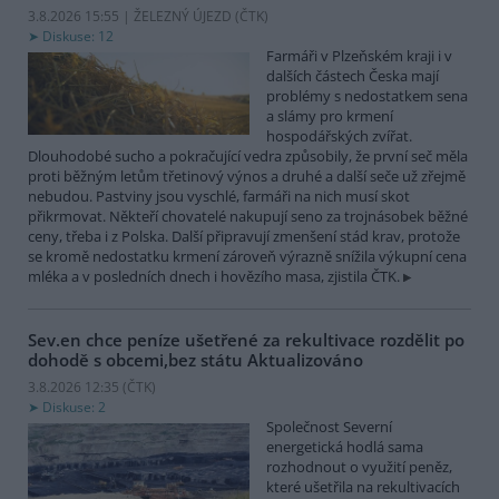
3.8.2026 15:55 | ŽELEZNÝ ÚJEZD (
ČTK
)
Diskuse: 12
Farmáři v Plzeňském kraji i v
dalších částech Česka mají
problémy s nedostatkem sena
a slámy pro krmení
hospodářských zvířat.
Dlouhodobé sucho a pokračující vedra způsobily, že první seč měla
proti běžným letům třetinový výnos a druhé a další seče už zřejmě
nebudou. Pastviny jsou vyschlé, farmáři na nich musí skot
přikrmovat. Někteří chovatelé nakupují seno za trojnásobek běžné
ceny, třeba i z Polska. Další připravují zmenšení stád krav, protože
se kromě nedostatku krmení zároveň výrazně snížila výkupní cena
mléka a v posledních dnech i hovězího masa, zjistila ČTK.
Sev.en chce peníze ušetřené za rekultivace rozdělit po
dohodě s obcemi,bez státu
Aktualizováno
3.8.2026 12:35 (
ČTK
)
Diskuse: 2
Společnost Severní
energetická hodlá sama
rozhodnout o využití peněz,
které ušetřila na rekultivacích