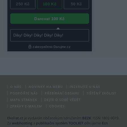
O NÁS
NOVINKY NA WEBU
INZERUJTE U NÁS
PODPOŘTE NÁS
PŘEBÍRÁNÍ OBSAHU
TIŠTĚNÝ EKOLIST
MAPA STRÁNEK
DEJTE O SOBĚ VĚDĚT
ZPRÁVY E-MAILEM
COOKIES
Ekolist.cz
je vydáván občanským sdružením
BEZK
. ISSN 1802-9019.
Za
webhosting
a
publikační systém TOOLKIT
děkujeme
Ecn