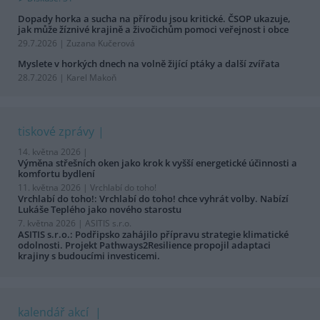
Dopady horka a sucha na přírodu jsou kritické. ČSOP ukazuje,
jak může žíznivé krajině a živočichům pomoci veřejnost i obce
29.7.2026 | Zuzana Kučerová
Myslete v horkých dnech na volně žijící ptáky a další zvířata
28.7.2026 | Karel Makoň
tiskové zprávy
14. května 2026 |
Výměna střešních oken jako krok k vyšší energetické účinnosti a
komfortu bydlení
11. května 2026 |
Vrchlabí do toho!
Vrchlabí do toho!: Vrchlabí do toho! chce vyhrát volby. Nabízí
Lukáše Teplého jako nového starostu
7. května 2026 |
ASITIS s.r.o.
ASITIS s.r.o.: Podřipsko zahájilo přípravu strategie klimatické
odolnosti. Projekt Pathways2Resilience propojil adaptaci
krajiny s budoucími investicemi.
kalendář akcí