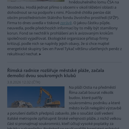
hnědouhelného lomu ČSA na
Mostecku. Hodlá jednat přímo s obcemi v okolí těžební oblasti a
dohodnout se na podpoře s nimi. Původně chtěla peníze dát
obcím prostřednictvím Státního fondu životního prostředí (SFŽP).
Firma to dnes uvedla v tiskové
zprávě
. O jakou částku půjde,
neuvedla, podle předchozích informací by to měly být stamiliony
korun. Fond se nechtěl k prohlášení ani k avizovaným krokům
společnosti vyjadřovat. Ekologické organizace přístup firmy
kritizují, podle nich se naplnily jejich obavy, že si chce majitel
energetické skupiny Sev.en Pavel Tykač většinu ušetřených peněz z
rekultivací nechat.
Římská radnice rozšiřuje městské pláže, začala
demolicí dvou soukromých klubů
3.8.2026 12:32 (
ČTK
)
Na pláži Ostia na předměstí
Říma začali bourat několik
budov, které patřily
soukromému podniku a které
město kvůli nelegální výstavbě
a porušení dalších předpisů zabavilo. Jde o součást úsilí vedení
italské metropole zpřístupnit široké veřejnosti pláže, z nichž velkou
část si pronajímají soukromníci, kteří účtují vysoké poplatky za
lehátka a slunečníky. Podobně se snaží rozšířit bezplatné městské