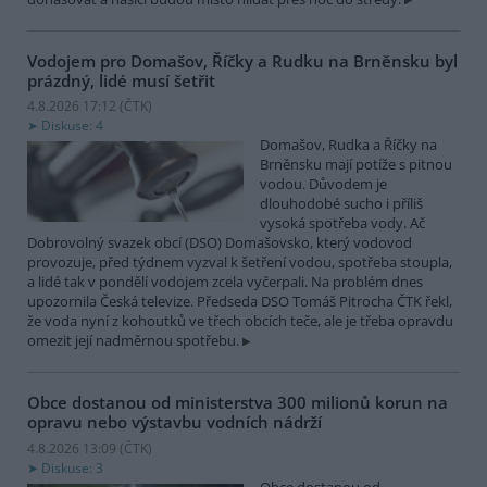
Vodojem pro Domašov, Říčky a Rudku na Brněnsku byl
prázdný, lidé musí šetřit
4.8.2026 17:12 (
ČTK
)
Diskuse: 4
Domašov, Rudka a Říčky na
Brněnsku mají potíže s pitnou
vodou. Důvodem je
dlouhodobé sucho i příliš
vysoká spotřeba vody. Ač
Dobrovolný svazek obcí (DSO) Domašovsko, který vodovod
provozuje, před týdnem vyzval k šetření vodou, spotřeba stoupla,
a lidé tak v pondělí vodojem zcela vyčerpali. Na problém dnes
upozornila Česká televize. Předseda DSO Tomáš Pitrocha ČTK řekl,
že voda nyní z kohoutků ve třech obcích teče, ale je třeba opravdu
omezit její nadměrnou spotřebu.
Obce dostanou od ministerstva 300 milionů korun na
opravu nebo výstavbu vodních nádrží
4.8.2026 13:09 (
ČTK
)
Diskuse: 3
Obce dostanou od