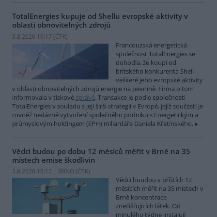
TotalEnergies kupuje od Shellu evropské aktivity v
oblasti obnovitelných zdrojů
3.8.2026 19:17 (
ČTK
)
Francouzská energetická
společnost TotalEnergies se
dohodla, že koupí od
britského konkurenta Shell
veškeré jeho evropské aktivity
v oblasti obnovitelných zdrojů energie na pevnině. Firma o tom
informovala v tiskové
zprávě
. Transakce je podle společnosti
TotalEnergies v souladu s její širší strategií v Evropě, jejíž součástí je
rovněž nedávné vytvoření společného podniku s Energetickým a
průmyslovým holdingem (EPH) miliardáře Daniela Křetínského.
Vědci budou po dobu 12 měsíců měřit v Brně na 35
místech emise škodlivin
3.8.2026 19:12 | BRNO (
ČTK
)
Vědci boudou v příštích 12
měsících měřit na 35 místech v
Brně koncentrace
znečišťujících látek. Od
minulého týdne instalují