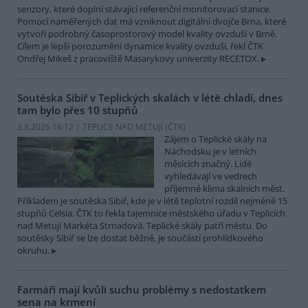
senzory, které doplní stávající referenční monitorovací stanice.
Pomocí naměřených dat má vzniknout digitální dvojče Brna, které
vytvoří podrobný časoprostorový model kvality ovzduší v Brně.
Cílem je lepší porozumění dynamice kvality ovzduší, řekl ČTK
Ondřej Mikeš z pracoviště Masarykovy univerzity RECETOX.
Soutěska Sibiř v Teplických skalách v létě chladí, dnes
tam bylo přes 10 stupňů
3.8.2026 16:12 | TEPLICE NAD METUJÍ (
ČTK
)
Zájem o Teplické skály na
Náchodsku je v letních
měsících značný. Lidé
vyhledávají ve vedrech
příjemné klima skalních měst.
Příkladem je soutěska Sibiř, kde je v létě teplotní rozdíl nejméně 15
stupňů Celsia. ČTK to řekla tajemnice městského úřadu v Teplicích
nad Metují Markéta Strnadová. Teplické skály patří městu. Do
soutěsky Sibiř se lze dostat běžně, je součástí prohlídkového
okruhu.
Farmáři mají kvůli suchu problémy s nedostatkem
sena na krmení