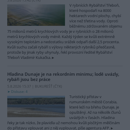
5.8.2026 15:42 (
ČTK
)
V rybnících Rybářství Třeboň,
které hospodaří na 8000
hektarech vodní plochy, chybí
více než třetina vody. Oproti
běžnému zdržovaném objemu
75 milionů metrů krychlových vody je v rybnících o 28 milionů
metrů krychlových vody méně. Každý týden se kvůli extrémně
vysokým teplotám a nedostatku srážek odpaří další 2,5 procenta.
Kvůli suchu začali rybáři s výlovy některých rybníků předčasně,
protože by jinak ryby uhynuly, řekl provozní ředitel Rybářství
Třeboň Vladimír Kukačka.
Hladina Dunaje je na rekordním minimu; lodě uvázly,
rybáři jsou bez práce
5.8.2026 15:37 | BUKUREŠŤ (
ČTK
)
Diskuse: 4
Turistický přístav v
rumunském městě Corabia,
které leží na břehu Dunaje, je
opuštěný. Až na několik člunů
uvázlých v řasách. Hladina
řeky je tak nízko, že plavidla už nemohou kvůli písčitým mělčinám
do přístavu vplouvat ani z něj vyplouvat, píše agentura AFP.