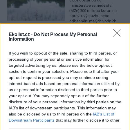
ministerstva zemědělství
(MZe) 300 milionů korun na
opravu, výstavbu nebo
odbahnění malých vodních
nádrží. Žádost o dotace mohou podávat od 7. září do 7. října.
Ekolist.cz -
Do Not Process My Personal
Information
Hospodářským zvířatům pomáhají při vedrech remízky
i kamenné stáje
If you wish to opt-out of the sale, sharing to third parties, or
4.8.2026 12:52 (
ČTK
)
processing of your personal or sensitive information for
Hospodářská zvířata na jihu
Čech se při tropických
targeted advertising by us, please use the below opt-out
teplotách ochlazují v
section to confirm your selection. Please note that after your
remízkách i kamenných stájích.
opt-out request is processed you may continue seeing
Někteří jihočeští farmáři
interest-based ads based on personal information utilized by
vypouštějí krávy, ovce či koně na pastviny v noci a v největších
us or personal information disclosed to third parties prior to
vedrech je nechávají uvnitř chladnějších budov. Kvůli suchu
your opt-out. You may separately opt-out of the further
neroste na loukách tráva a zemědělci musí dobytek přikrmovat
zásobami sena na zimu. Vysychají zdroje vody a rostou náklady na
disclosure of your personal information by third parties on the
její dopravu i na elektřinu na ochlazování zvířat, zjistila ČTK.
IAB’s list of downstream participants. This information may
also be disclosed by us to third parties on the
IAB’s List of
Downstream Participants
that may further disclose it to other
V Japonsku, které bojuje s extrémními vedry, uhynuly
third parties.
tři lvice, píše BBC News