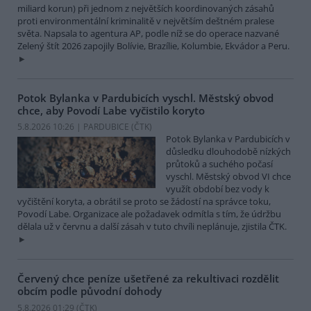
miliard korun) při jednom z největších koordinovaných zásahů
proti environmentální kriminalitě v největším deštném pralese
světa. Napsala to agentura AP, podle níž se do operace nazvané
Zelený štít 2026 zapojily Bolívie, Brazílie, Kolumbie, Ekvádor a Peru.
Potok Bylanka v Pardubicích vyschl. Městský obvod
chce, aby Povodí Labe vyčistilo koryto
5.8.2026 10:26 | PARDUBICE (
ČTK
)
Potok Bylanka v Pardubicích v
důsledku dlouhodobě nízkých
průtoků a suchého počasí
vyschl. Městský obvod VI chce
využít období bez vody k
vyčištění koryta, a obrátil se proto se žádostí na správce toku,
Povodí Labe. Organizace ale požadavek odmítla s tím, že údržbu
dělala už v červnu a další zásah v tuto chvíli neplánuje, zjistila ČTK.
Červený chce peníze ušetřené za rekultivaci rozdělit
obcím podle původní dohody
5.8.2026 01:29 (
ČTK
)