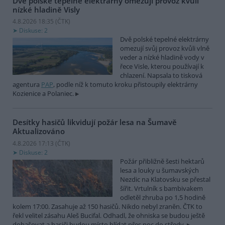
Dvě polské tepelné elektrárny omezují provoz kvůli
nízké hladině Visly
4.8.2026 18:35 (
ČTK
)
Diskuse: 2
Dvě polské tepelné elektrárny
omezují svůj provoz kvůli vlně
veder a nízké hladině vody v
řece Visle, kterou používají k
chlazení. Napsala to tisková
agentura
PAP
, podle níž k tomuto kroku přistoupily elektrárny
Kozienice a Polaniec.
Desítky hasičů likvidují požár lesa na Šumavě
Aktualizováno
4.8.2026 17:13 (
ČTK
)
Diskuse: 2
Požár přibližně šesti hektarů
lesa a louky u šumavských
Nezdic na Klatovsku se přestal
šířit. Vrtulník s bambivakem
odletěl zhruba po 1,5 hodině
kolem 17:00. Zasahuje až 150 hasičů. Nikdo nebyl zraněn. ČTK to
řekl velitel zásahu Aleš Bucifal. Odhadl, že ohniska se budou ještě
dohašovat a hasiči budou místo hlídat přes noc do středy.