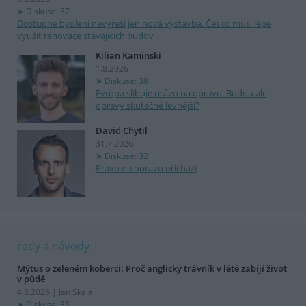
Diskuse: 37
Dostupné bydlení nevyřeší jen nová výstavba. Česko musí lépe
využít renovace stávajících budov
Kilian Kaminski
1.8.2026
Diskuse: 38
Evropa slibuje právo na opravu. Budou ale
opravy skutečně levnější?
David Chytil
31.7.2026
Diskuse: 32
Právo na opravu přichází
rady a návody
Mýtus o zeleném koberci: Proč anglický trávník v létě zabíjí život
v půdě
4.8.2026 | Jan Skala
Diskuse: 31