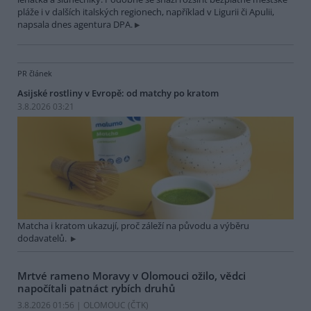
pláže i v dalších italských regionech, například v Ligurii či Apulii,
napsala dnes agentura DPA.
PR článek
Asijské rostliny v Evropě: od matchy po kratom
3.8.2026 03:21
Matcha i kratom ukazují, proč záleží na původu a výběru
dodavatelů.
Mrtvé rameno Moravy v Olomouci ožilo, vědci
napočítali patnáct rybích druhů
3.8.2026 01:56 | OLOMOUC (
ČTK
)