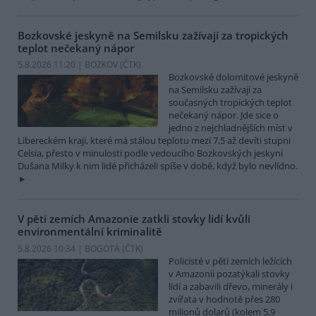
Bozkovské jeskyně na Semilsku zažívají za tropických
teplot nečekaný nápor
5.8.2026 11:20 | BOZKOV (
ČTK
)
Bozkovské dolomitové jeskyně
na Semilsku zažívají za
současných tropických teplot
nečekaný nápor. Jde sice o
jedno z nejchladnějších míst v
Libereckém kraji, které má stálou teplotu mezi 7,5 až devíti stupni
Celsia, přesto v minulosti podle vedoucího Bozkovských jeskyní
Dušana Milky k nim lidé přicházeli spíše v době, když bylo nevlídno.
V pěti zemích Amazonie zatkli stovky lidí kvůli
environmentální kriminalitě
5.8.2026 10:34 | BOGOTÁ (
ČTK
)
Policisté v pěti zemích ležících
v Amazonii pozatýkali stovky
lidí a zabavili dřevo, minerály i
zvířata v hodnotě přes 280
milionů dolarů (kolem 5,9