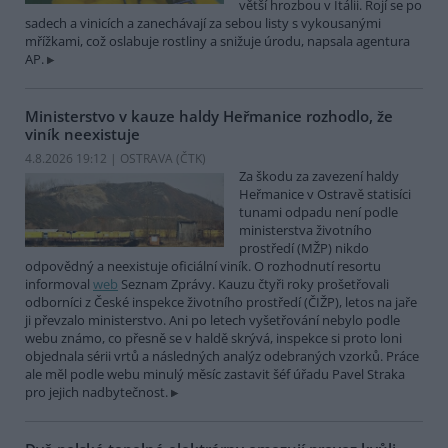
větší hrozbou v Itálii. Rojí se po
sadech a vinicích a zanechávají za sebou listy s vykousanými
mřížkami, což oslabuje rostliny a snižuje úrodu, napsala agentura
AP.
Ministerstvo v kauze haldy Heřmanice rozhodlo, že
viník neexistuje
4.8.2026 19:12 | OSTRAVA (
ČTK
)
Za škodu za zavezení haldy
Heřmanice v Ostravě statisíci
tunami odpadu není podle
ministerstva životního
prostředí (MŽP) nikdo
odpovědný a neexistuje oficiální viník. O rozhodnutí resortu
informoval
web
Seznam Zprávy. Kauzu čtyři roky prošetřovali
odborníci z České inspekce životního prostředí (ČIŽP), letos na jaře
ji převzalo ministerstvo. Ani po letech vyšetřování nebylo podle
webu známo, co přesně se v haldě skrývá, inspekce si proto loni
objednala sérii vrtů a následných analýz odebraných vzorků. Práce
ale měl podle webu minulý měsíc zastavit šéf úřadu Pavel Straka
pro jejich nadbytečnost.