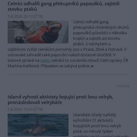
Celníci odhalili gang překupníků papoušků, zajistili
stovku ptáků
5.8.2026 20:13 (
ČTK
)
Celníci odhalili gang
překupníků chráněných druhů
papoušků působící v několika
krajích a zajistili asi stovku
ptáků. S odchytem a
zajištěním zvířat celníkům pomohly zoo v Praze, Zlíně a Ostravě. V
ostravské zahradě také papoušci nalezli dočasné útočiště. V
tiskové zprávě na
webu
celníků to oznámila mluvčí Celní správy ČR
Martina Kaňková. Případem se zabývá policie.
reklama
Island vyhostí aktivisty bojující proti lovu velryb,
pronásledovali velrybáře
5.8.2026 19:54 (
ČTK
)
Islandské úřady nařídily
vyhoštění 21 aktivistů
bojujících proti lovu velryb
poté, co minulý týden
pobřežní stráž s policií zabavily