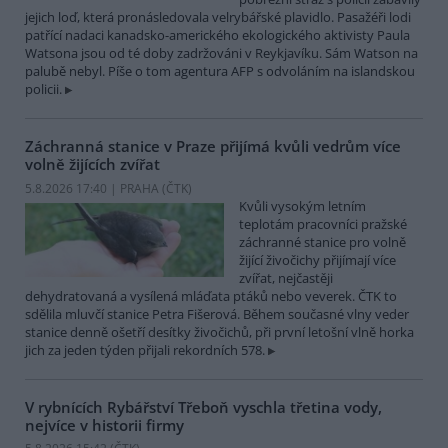
jejich loď, která pronásledovala velrybářské plavidlo. Pasažéři lodi
patřící nadaci kanadsko-amerického ekologického aktivisty Paula
Watsona jsou od té doby zadržováni v Reykjavíku. Sám Watson na
palubě nebyl. Píše o tom agentura AFP s odvoláním na islandskou
policii.
Záchranná stanice v Praze přijímá kvůli vedrům více
volně žijících zvířat
5.8.2026 17:40 | PRAHA (
ČTK
)
Kvůli vysokým letním
teplotám pracovníci pražské
záchranné stanice pro volně
žijící živočichy přijímají více
zvířat, nejčastěji
dehydratovaná a vysílená mláďata ptáků nebo veverek. ČTK to
sdělila mluvčí stanice Petra Fišerová. Během současné vlny veder
stanice denně ošetří desítky živočichů, při první letošní vlně horka
jich za jeden týden přijali rekordních 578.
V rybnících Rybářství Třeboň vyschla třetina vody,
nejvíce v historii firmy