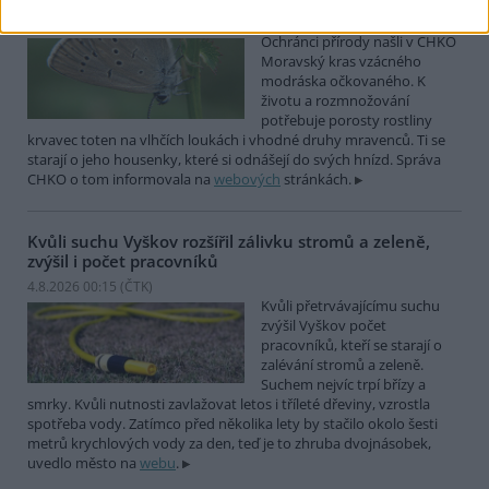
4.8.2026 01:58 (
ČTK
)
Ochránci přírody našli v CHKO
Moravský kras vzácného
modráska očkovaného. K
životu a rozmnožování
potřebuje porosty rostliny
krvavec toten na vlhčích loukách i vhodné druhy mravenců. Ti se
starají o jeho housenky, které si odnášejí do svých hnízd. Správa
CHKO o tom informovala na
webových
stránkách.
Kvůli suchu Vyškov rozšířil zálivku stromů a zeleně,
zvýšil i počet pracovníků
4.8.2026 00:15 (
ČTK
)
Kvůli přetrvávajícímu suchu
zvýšil Vyškov počet
pracovníků, kteří se starají o
zalévání stromů a zeleně.
Suchem nejvíc trpí břízy a
smrky. Kvůli nutnosti zavlažovat letos i tříleté dřeviny, vzrostla
spotřeba vody. Zatímco před několika lety by stačilo okolo šesti
metrů krychlových vody za den, teď je to zhruba dvojnásobek,
uvedlo město na
webu
.