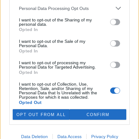
4.8.2026 12:42 (
ČTK
)
Personal Data Processing Opt Outs
Diskuse: 2
Tři lvice v zoologické zahradě v
I want to opt-out of the Sharing of my
japonském Tokiu uhynuly
personal data.
pravděpodobně v důsledku
Opted In
horka. Japonsko se toto léto
potýká s vlnami extrémních
I want to opt-out of the Sale of my
veder, napsal zpravodajský server
BBC News
.
Personal Data.
Opted In
Ghanský parlament schválil přísný zákon na ochranu
I want to opt-out of processing my
Personal Data for Targeted Advertising.
kakaových plantáží
Opted In
4.8.2026 12:39 (
ČTK
)
Ghanský parlament schválil
I want to opt-out of Collection, Use,
zákon, podle kterého místním
Retention, Sale, and/or Sharing of my
farmářům hrozí až 20 let
Personal Data that Is Unrelated with the
Purposes for which it was collected.
vězení, pokud bez souhlasu
Opted Out
úřadů přemění svou kakaovou
plantáž na jiný účel. Informovala o tom agentura AP; zákon nyní
čeká na podpis prezidenta Johna Mahamy.
OPT OUT FROM ALL
CONFIRM
Ochránci přírody našli v Moravském krasu vzácného
Data Deletion
Data Access
Privacy Policy
modráska očkovaného