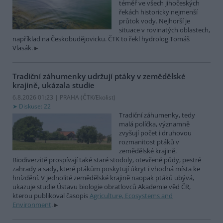
téměř ve všech jihočeských
řekách historicky nejmenší
průtok vody. Nejhorší je
situace v rovinatých oblastech,
například na Českobudějovicku. ČTK to řekl hydrolog Tomáš
Vlasák.
Tradiční záhumenky udržují ptáky v zemědělské
krajině, ukázala studie
6.8.2026 01:23 | PRAHA (
ČTK/Ekolist
)
Diskuse: 22
Tradiční záhumenky, tedy
malá políčka, významně
zvyšují počet i druhovou
rozmanitost ptáků v
zemědělské krajině.
Biodiverzitě prospívají také staré stodoly, otevřené půdy, pestré
zahrady a sady, které ptákům poskytují úkryt i vhodná místa ke
hnízdění. V jednolité zemědělské krajině naopak ptáků ubývá,
ukazuje studie Ústavu biologie obratlovců Akademie věd ČR,
kterou publikoval časopis
Agriculture, Ecosystems and
Environment
.