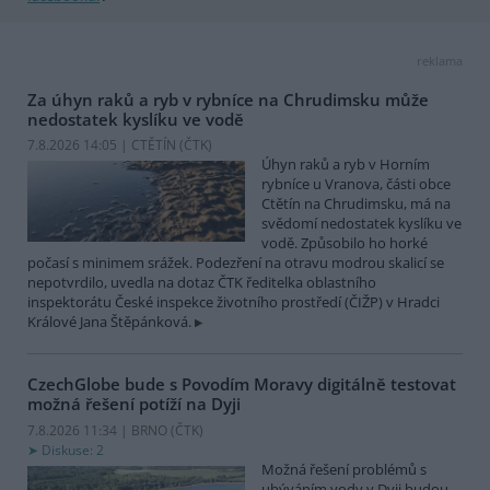
reklama
Za úhyn raků a ryb v rybníce na Chrudimsku může
nedostatek kyslíku ve vodě
7.8.2026 14:05 | CTĚTÍN (
ČTK
)
Úhyn raků a ryb v Horním
rybníce u Vranova, části obce
Ctětín na Chrudimsku, má na
svědomí nedostatek kyslíku ve
vodě. Způsobilo ho horké
počasí s minimem srážek. Podezření na otravu modrou skalicí se
nepotvrdilo, uvedla na dotaz ČTK ředitelka oblastního
inspektorátu České inspekce životního prostředí (ČIŽP) v Hradci
Králové Jana Štěpánková.
CzechGlobe bude s Povodím Moravy digitálně testovat
možná řešení potíží na Dyji
7.8.2026 11:34 | BRNO (
ČTK
)
Diskuse: 2
Možná řešení problémů s
ubýváním vody v Dyji budou