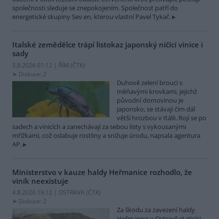
společnosti sleduje se znepokojením. Společnost patří do
energetické skupiny Sev.en, kterou vlastní Pavel Tykač.
Italské zemědělce trápí listokaz japonský ničící vinice i
sady
5.8.2026 01:12 | ŘÍM (
ČTK
)
Diskuse: 2
Duhově zelení brouci s
měňavými krovkami, jejichž
původní domovinou je
Japonsko, se stávají čím dál
větší hrozbou v Itálii. Rojí se po
sadech a vinicích a zanechávají za sebou listy s vykousanými
mřížkami, což oslabuje rostliny a snižuje úrodu, napsala agentura
AP.
Ministerstvo v kauze haldy Heřmanice rozhodlo, že
viník neexistuje
4.8.2026 19:12 | OSTRAVA (
ČTK
)
Diskuse: 2
Za škodu za zavezení haldy
Heřmanice v Ostravě statisíci