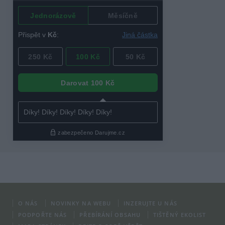
O NÁS
NOVINKY NA WEBU
INZERUJTE U NÁS
PODPOŘTE NÁS
PŘEBÍRÁNÍ OBSAHU
TIŠTĚNÝ EKOLIST