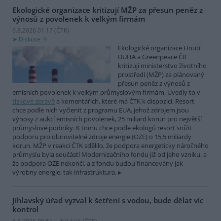
Ekologické organizace kritizují MŽP za přesun peněz z
výnosů z povolenek k velkým firmám
6.8.2026 01:17 (
ČTK
)
Diskuse: 9
Ekologické organizace Hnutí
DUHA a Greenpeace ČR
kritizují ministerstvo životního
prostředí (MŽP) za plánovaný
přesun peněz z výnosů z
emisních povolenek k velkým průmyslovým firmám. Uvedly to v
tiskové zprávě
a komentářích, které má ČTK k dispozici. Resort
chce podle nich vyčlenit z programu EUA, jehož zdrojem jsou
výnosy z aukcí emisních povolenek, 25 miliard korun pro největší
průmyslové podniky. K tomu chce podle ekologů resort snížit
podporu pro obnovitelné zdroje energie (OZE) o 15,5 miliardy
korun. MŽP v reakci ČTK sdělilo, že podpora energeticky náročného
průmyslu byla součástí Modernizačního fondu již od jeho vzniku, a
že podpora OZE nekončí, a z fondu budou financovány jak
výrobny energie, tak infrastruktura.
Jihlavský úřad vyzval k šetření s vodou, bude dělat víc
kontrol