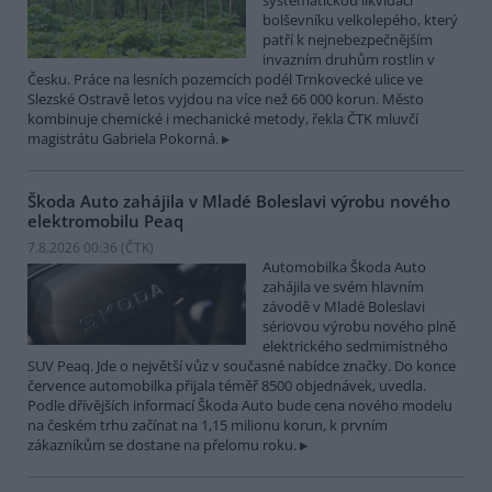
systematickou likvidací
bolševníku velkolepého, který
patří k nejnebezpečnějším
invazním druhům rostlin v
Česku. Práce na lesních pozemcích podél Trnkovecké ulice ve
Slezské Ostravě letos vyjdou na více než 66 000 korun. Město
kombinuje chemické i mechanické metody, řekla ČTK mluvčí
magistrátu Gabriela Pokorná.
Škoda Auto zahájila v Mladé Boleslavi výrobu nového
elektromobilu Peaq
7.8.2026 00:36 (
ČTK
)
Automobilka Škoda Auto
zahájila ve svém hlavním
závodě v Mladé Boleslavi
sériovou výrobu nového plně
elektrického sedmimístného
SUV Peaq. Jde o největší vůz v současné nabídce značky. Do konce
července automobilka přijala téměř 8500 objednávek, uvedla.
Podle dřívějších informací Škoda Auto bude cena nového modelu
na českém trhu začínat na 1,15 milionu korun, k prvním
zákazníkům se dostane na přelomu roku.