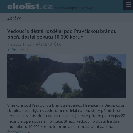
☰
/
zpravodajství
/
zprávy
Zprávy
Vedoucí s dětmi rozdělal pod Pravčickou bránou
oheň, dostal pokutu 10 000 korun
7.8.2026 14:20 | HŘENSKO (
ČTK
)
Diskuse: 1
V jeskyni pod Pravčickou bránou nedaleko Hřenska na Děčínsku si
skupina nezletilých s vedoucím rozdělala oheň, který při odchodu
neuhasila. V národním parku České Švýcarsko přitom platí nejvyšší
možný stupeň požárního rizika. Strážci vedoucího dostihli a dali
mu pokutu 10 000 korun. Informoval o tom národní park na
facebooku.