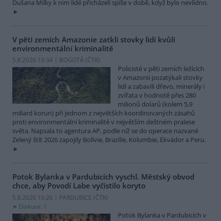
Dušana Milky k nim lidé přicházeli spíše v době, když bylo nevlídno.
V pěti zemích Amazonie zatkli stovky lidí kvůli
environmentální kriminalitě
5.8.2026 10:34 | BOGOTÁ (
ČTK
)
Policisté v pěti zemích ležících
v Amazonii pozatýkali stovky
lidí a zabavili dřevo, minerály i
zvířata v hodnotě přes 280
milionů dolarů (kolem 5,9
miliard korun) při jednom z největších koordinovaných zásahů
proti environmentální kriminalitě v největším deštném pralese
světa. Napsala to agentura AP, podle níž se do operace nazvané
Zelený štít 2026 zapojily Bolívie, Brazílie, Kolumbie, Ekvádor a Peru.
Potok Bylanka v Pardubicích vyschl. Městský obvod
chce, aby Povodí Labe vyčistilo koryto
5.8.2026 10:26 | PARDUBICE (
ČTK
)
Diskuse: 1
Potok Bylanka v Pardubicích v