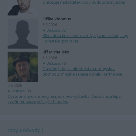
Ohrožuje nedostatek vody budoucnost jádra?
Eliška Vidomus
6.8.2026
Diskuse: 32
Klimatická krize není over. Vyzýváme vládu, aby
ji přestala ignorovat
Jiří Michalisko
6.8.2026
Diskuse: 18
Otevřený dopis ministerstvu průmyslu a
obchodu ohledně sanace odvalu Heřmanice
5.8.2026
Diskuse: 39
Dostupné bydlení nevyřeší jen nová výstavba. Česko musí lépe
využít renovace stávajících budov
rady a návody