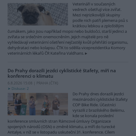
Veterináři v současných
vedrech ošetřují více zvířat.
Mezi nejrizikovější skupiny
podle nich patří plemena psů s
krátkou lebkou a zploštělým
čumákem, jako jsou například mopsi nebo buldočci, starší jedinci a
zvířata se srdečním onemocněním. Jejich majitelé pro ně
vyhledávají veterinární ošetření nejčastěji kvůli přehřátí organismu,
dehydrataci nebo kolapsu. ČTK to sdělila viceprezidentka Komory
veterinárních lékařů ČR Kateřina Valdhans.
Do Prahy dorazili jezdci cyklistické štafety, míří na
konferenci o klimatu
6.8.2026 15:08 | PRAHA (
ČTK
)
Diskuse: 2
Do Prahy dnes dorazili jezdci
mezinárodní cyklistické štafety
COP Bike Ride. Účastníci
vyrazili z brazilského Belému,
kde se konala poslední
konference smluvních stran Rámcové úmluvy Organizace
spojených národů (OSN) o změně klimatu, a míří do turecké
Antalye, v níž se v listopadu uskuteční 31. konference. Cílem