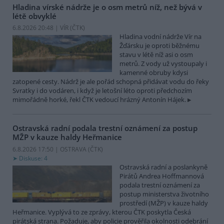
Hladina vírské nádrže je o osm metrů níž, než bývá v
létě obvyklé
6.8.2026 20:48 | VÍR (
ČTK
)
Hladina vodní nádrže Vír na
Žďársku je oproti běžnému
stavu v létě níž asi o osm
metrů. Z vody už vystoupaly i
kamenné obruby kdysi
zatopené cesty. Nádrž je ale pořád schopná přidávat vodu do řeky
Svratky i do vodáren, i když je letošní léto oproti předchozím
mimořádně horké, řekl ČTK vedoucí hrázný Antonín Hájek.
Ostravská radní podala trestní oznámení za postup
MŽP v kauze haldy Heřmanice
6.8.2026 17:50 | OSTRAVA (
ČTK
)
Diskuse: 4
Ostravská radní a poslankyně
Pirátů Andrea Hoffmannová
podala trestní oznámení za
postup ministerstva životního
prostředí (MŽP) v kauze haldy
Heřmanice. Vyplývá to ze zprávy, kterou ČTK poskytla Česká
pirátská strana. Požaduje, aby policie prověřila okolnosti odebrání