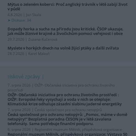
Mýtus o zeleném koberci: Proč anglický trávník v létě zabíjí život
v půdě
4.8.2026 | Jan Skala
Diskuse: 34
Dopady horka a sucha na přírodu jsou kritické. ČSOP ukazuje,
jak může žíznivé krajině a živočichům pomoci veřejnost i obce
29.7.2026 | Zuzana Kučerová
Myslete v horkých dnech na volně žijící ptáky a další zvířata
28.7.2026 | Karel Makoň
tiskové zprávy
7. srpna 2026 |
OIŽP- Občanská iniciativa pro ochranu životního
prostředí
OIŽP- Občanská iniciativa pro ochranu životního prostředí :
OIŽP: Evropské řeky vysychají a voda v nich se otepluje:
Klimatická krize odhaluje zásadní slabinu jaderné energetiky
7. srpna 2026 |
Česká společnost pro ochranu netopýrů
Česká společnost pro ochranu netopýrů: „Pomoc, máme v domě
netopýry!“ Bezplatná poradna ČESON je v létě zavalena
telefonáty. Sama potřebuje finanční podporu.
6. srpna 2026 |
Regionální muzeum Mělník, příspěvková organizace
Regionální muzeum Mělník, příspěvková organizace: Výstava 50