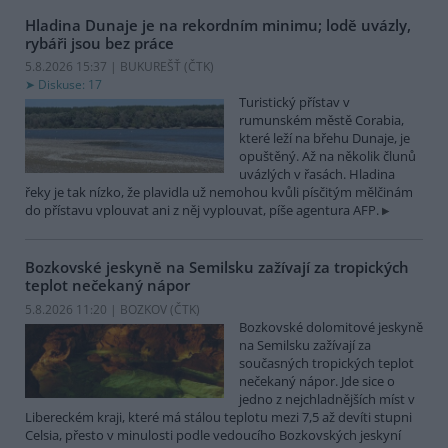
Hladina Dunaje je na rekordním minimu; lodě uvázly,
rybáři jsou bez práce
5.8.2026 15:37 | BUKUREŠŤ (
ČTK
)
Diskuse: 17
Turistický přístav v
rumunském městě Corabia,
které leží na břehu Dunaje, je
opuštěný. Až na několik člunů
uvázlých v řasách. Hladina
řeky je tak nízko, že plavidla už nemohou kvůli písčitým mělčinám
do přístavu vplouvat ani z něj vyplouvat, píše agentura AFP.
Bozkovské jeskyně na Semilsku zažívají za tropických
teplot nečekaný nápor
5.8.2026 11:20 | BOZKOV (
ČTK
)
Bozkovské dolomitové jeskyně
na Semilsku zažívají za
současných tropických teplot
nečekaný nápor. Jde sice o
jedno z nejchladnějších míst v
Libereckém kraji, které má stálou teplotu mezi 7,5 až devíti stupni
Celsia, přesto v minulosti podle vedoucího Bozkovských jeskyní