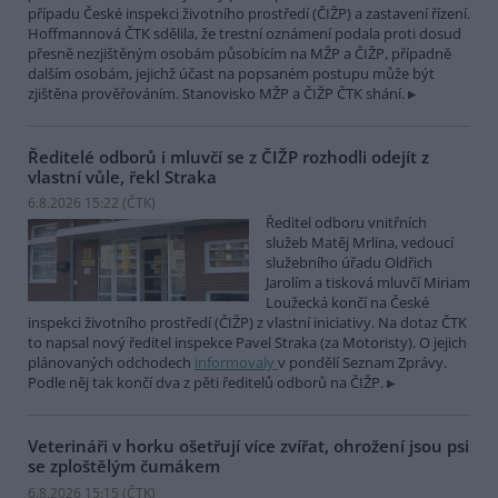
případu České inspekci životního prostředí (ČIŽP) a zastavení řízení.
Hoffmannová ČTK sdělila, že trestní oznámení podala proti dosud
přesně nezjištěným osobám působícím na MŽP a ČIŽP, případně
dalším osobám, jejichž účast na popsaném postupu může být
zjištěna prověřováním. Stanovisko MŽP a ČIŽP ČTK shání.
Ředitelé odborů i mluvčí se z ČIŽP rozhodli odejít z
vlastní vůle, řekl Straka
6.8.2026 15:22 (
ČTK
)
Ředitel odboru vnitřních
služeb Matěj Mrlina, vedoucí
služebního úřadu Oldřich
Jarolím a tisková mluvčí Miriam
Loužecká končí na České
inspekci životního prostředí (ČIŽP) z vlastní iniciativy. Na dotaz ČTK
to napsal nový ředitel inspekce Pavel Straka (za Motoristy). O jejich
plánovaných odchodech
informovaly
v pondělí Seznam Zprávy.
Podle něj tak končí dva z pěti ředitelů odborů na ČIŽP.
Veterináři v horku ošetřují více zvířat, ohrožení jsou psi
se zploštělým čumákem
6.8.2026 15:15 (
ČTK
)