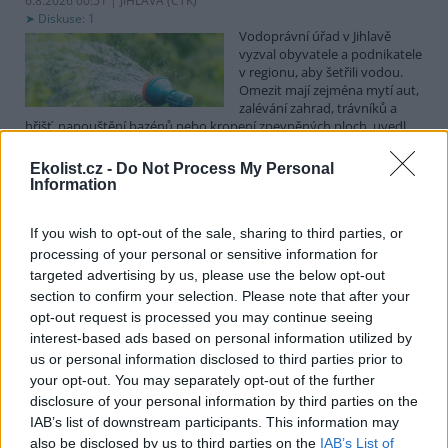
6.8.2026 00:51 | JIHLAVA (
ČTK
)
Diskuse: 1
Vodoprávní úřad v Jihlavě
vyzval obyvatele a podnikatele
v regionu, aby šetřili vodou.
Omezit mají zejména mytí aut,
zalévání zahrad, trávníků a
hřišť, napouštění bazénů nebo kropení zpevněných ploch, uvedl
mluvčí radnice Radovan Daněk. Úřad podle něj bude víc
kontrolovat povolené odběry. Výzva k šetření vodou platí pro
Ekolist.cz -
Do Not Process My Personal
všechny obce spadající pod Jihlavu jako obec s rozšířenou
Information
působností.
If you wish to opt-out of the sale, sharing to third parties, or
Celníci odhalili gang překupníků papoušků, zajistili
processing of your personal or sensitive information for
stovku ptáků
targeted advertising by us, please use the below opt-out
section to confirm your selection. Please note that after your
5.8.2026 20:13 (
ČTK
)
Celníci odhalili gang
opt-out request is processed you may continue seeing
překupníků chráněných druhů
interest-based ads based on personal information utilized by
papoušků působící v několika
us or personal information disclosed to third parties prior to
krajích a zajistili asi stovku
your opt-out. You may separately opt-out of the further
ptáků. S odchytem a
disclosure of your personal information by third parties on the
zajištěním zvířat celníkům pomohly zoo v Praze, Zlíně a Ostravě. V
ostravské zahradě také papoušci nalezli dočasné útočiště. V
IAB’s list of downstream participants. This information may
tiskové zprávě na
webu
celníků to oznámila mluvčí Celní správy ČR
also be disclosed by us to third parties on the
IAB’s List of