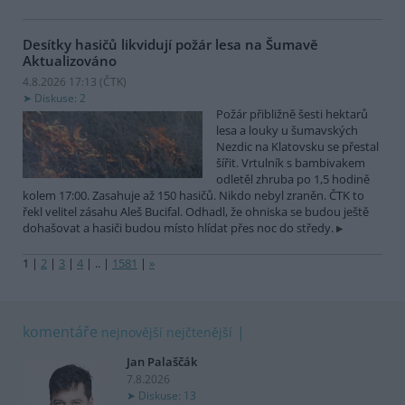
Desítky hasičů likvidují požár lesa na Šumavě
Aktualizováno
4.8.2026 17:13 (
ČTK
)
Diskuse: 2
Požár přibližně šesti hektarů
lesa a louky u šumavských
Nezdic na Klatovsku se přestal
šířit. Vrtulník s bambivakem
odletěl zhruba po 1,5 hodině
kolem 17:00. Zasahuje až 150 hasičů. Nikdo nebyl zraněn. ČTK to
řekl velitel zásahu Aleš Bucifal. Odhadl, že ohniska se budou ještě
dohašovat a hasiči budou místo hlídat přes noc do středy.
1
|
2
|
3
|
4
|
..
|
1581
|
»
komentáře
nejnovější
nejčtenější
Jan Palaščák
7.8.2026
Diskuse: 13