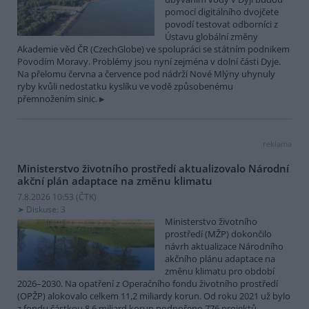
pomocí digitálního dvojčete
povodí testovat odborníci z
Ústavu globální změny
Akademie věd ČR (CzechGlobe) ve spolupráci se státním podnikem
Povodím Moravy. Problémy jsou nyní zejména v dolní části Dyje.
Na přelomu června a července pod nádrží Nové Mlýny uhynuly
ryby kvůli nedostatku kyslíku ve vodě způsobenému
přemnožením sinic.
reklama
Ministerstvo životního prostředí aktualizovalo Národní
akční plán adaptace na změnu klimatu
7.8.2026 10:53 (
ČTK
)
Diskuse: 3
Ministerstvo životního
prostředí (MŽP) dokončilo
návrh aktualizace Národního
akčního plánu adaptace na
změnu klimatu pro období
2026–2030. Na opatření z Operačního fondu životního prostředí
(OPŽP) alokovalo celkem 11,2 miliardy korun. Od roku 2021 už bylo
z fondu částkou 8,6 miliard korun podpořeno 776 projektů