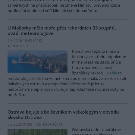
zaměřených na přizpůsobení se změně klimatu, prevenci rizik a
posilování odolnosti vůči klimatickým dopadům.
U Mallorky mělo moře přes rekordních 33 stupňů,
uvádí meteorologové
7.8.2026 10:45 (
ČTK
)
Diskuse: 1
Povrchová teplota moře u
Mallorky ve středu odpoledne
mírně přesáhla 33 stupňů a
tím zaznamenala nový
španělský rekord.
Uvedla
to
meteorologická služba Aemet, která poznamenala, že moře v okolí
Baleárských ostrovů a v západním Středomoří je letos
nadprůměrně teplé, což ovlivňuje například také noční teploty na
pobřeží.
Ostrava bojuje s bolševníkem velkolepým v obvodu
Slezská Ostrava
7.8.2026 01:09 | OSTRAVA (
ČTK
)
Ostravská radnice začala se