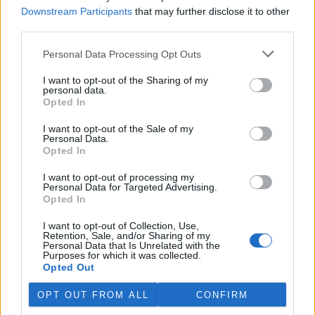
Martina Kaňková. Případem se zabývá policie.
Downstream Participants
that may further disclose it to other
third parties.
Island vyhostí aktivisty bojující proti lovu velryb,
Personal Data Processing Opt Outs
pronásledovali velrybáře
5.8.2026 19:54 (
ČTK
)
I want to opt-out of the Sharing of my
Islandské úřady nařídily
personal data.
vyhoštění 21 aktivistů
Opted In
bojujících proti lovu velryb
poté, co minulý týden
I want to opt-out of the Sale of my
Personal Data.
pobřežní stráž s policií zabavily
Opted In
jejich loď, která pronásledovala velrybářské plavidlo. Pasažéři lodi
patřící nadaci kanadsko-amerického ekologického aktivisty Paula
Watsona jsou od té doby zadržováni v Reykjavíku. Sám Watson na
I want to opt-out of processing my
Personal Data for Targeted Advertising.
palubě nebyl. Píše o tom agentura AFP s odvoláním na islandskou
Opted In
policii.
I want to opt-out of Collection, Use,
Retention, Sale, and/or Sharing of my
Záchranná stanice v Praze přijímá kvůli vedrům více
Personal Data that Is Unrelated with the
volně žijících zvířat
Purposes for which it was collected.
Opted Out
5.8.2026 17:40 | PRAHA (
ČTK
)
Kvůli vysokým letním
OPT OUT FROM ALL
CONFIRM
teplotám pracovníci pražské
záchranné stanice pro volně