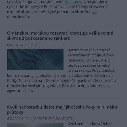
cyklistů je dopravit na konferenci
deset návrhů
na podporu
cyklistické dopravy. V Praze stráví necelé tři dny. Včera večer
osobně přivítala náměstkyně primátora hl. m. Prahy Jana
Komrsková.
Ománskou mořskou rezervaci ohrožuje velká ropná
skvrna z poškozeného tankeru
6.8.2026 15:03 (
ČTK
)
Bezprostřední ekologická
katastrofa ohrožuje přírodní
rezervaci v Ománu, v jejíž
blízkosti se rozšířila velká
ropná skvrna. Ropa unikla z
lodi, u níž panuje podezření, že patří do takzvané ruské stínové
flotily. S odkazem na sdělení ekologické organizace Greenpeace a
nizozemské nevládní organizace PAX o tom dnes informovala
agentura AFP.
Kvůli nedostatku deště mají jihočeské řeky minimální
průtoky
6.8.2026 14:24 | ČESKÉ BUDĚJOVICE (
ČTK
)
Kvůli nedostatku srážek je