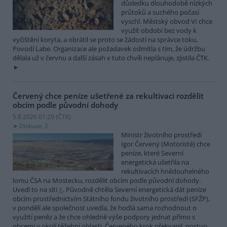
důsledku dlouhodobě nízkých
průtoků a suchého počasí
vyschl. Městský obvod VI chce
využít období bez vody k
vyčištění koryta, a obrátil se proto se žádostí na správce toku,
Povodí Labe. Organizace ale požadavek odmítla s tím, že údržbu
dělala už v červnu a další zásah v tuto chvíli neplánuje, zjistila ČTK.
Červený chce peníze ušetřené za rekultivaci rozdělit
obcím podle původní dohody
5.8.2026 01:29 (
ČTK
)
Diskuse: 2
Ministr životního prostředí
Igor Červený (Motoristé) chce
peníze, které Severní
energetická ušetřila na
rekultivacích hnědouhelného
lomu ČSA na Mostecku, rozdělit obcím podle původní dohody.
Uvedl to na síti
X
. Původně chtěla Severní energetická dát peníze
obcím prostřednictvím Státního fondu životního prostředí (SFŽP),
v pondělí ale společnost uvedla, že hodlá sama rozhodnout o
využití peněz a že chce ohledně výše podpory jednat přímo s
obcemi v okolí těžební oblasti. Červeného krok překvapil, postup