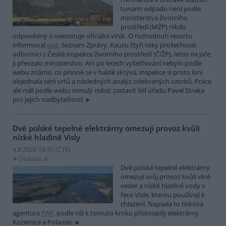
tunami odpadu není podle
ministerstva životního
prostředí (MŽP) nikdo
odpovědný a neexistuje oficiální viník. O rozhodnutí resortu
informoval
web
Seznam Zprávy. Kauzu čtyři roky prošetřovali
odborníci z České inspekce životního prostředí (ČIŽP), letos na jaře
ji převzalo ministerstvo. Ani po letech vyšetřování nebylo podle
webu známo, co přesně se v haldě skrývá, inspekce si proto loni
objednala sérii vrtů a následných analýz odebraných vzorků. Práce
ale měl podle webu minulý měsíc zastavit šéf úřadu Pavel Straka
pro jejich nadbytečnost.
Dvě polské tepelné elektrárny omezují provoz kvůli
nízké hladině Visly
4.8.2026 18:35 (
ČTK
)
Diskuse: 6
Dvě polské tepelné elektrárny
omezují svůj provoz kvůli vlně
veder a nízké hladině vody v
řece Visle, kterou používají k
chlazení. Napsala to tisková
agentura
PAP
, podle níž k tomuto kroku přistoupily elektrárny
Kozienice a Polaniec.