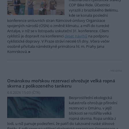
COP Bike Ride. Účastníci
vyrazili z brazilského Belému,
kde se konala poslední
konference smluvních stran Rámcové úmluvy Organizace
spojených národů (OSN) o změně klimatu, a míří do turecké
Antalye, v níž se v listopadu uskuteční 31. konference. Cílem
cyklistů je dopravit na konferenci
deset návrhů
na podporu
cyklistické dopravy. V Praze stráví necelé tři dny. Včera večer
osobně přivítala náměstkyně primátora hl. m. Prahy Jana
Komrsková.
reklama
Ománskou mořskou rezervaci ohrožuje velká ropná
skvrna z poškozeného tankeru
6.8.2026 15:03 (
ČTK
)
Bezprostřední ekologická
katastrofa ohrožuje přírodní
rezervaci v Ománu, v jejíž
blízkosti se rozšířila velká
ropná skvrna. Ropa unikla z
lodi, u níž panuje podezření, že patří do takzvané ruské stínové
flotily. S odkazem na sdělení ekologické organizace Greenpeace a