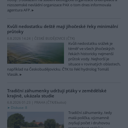
nizozemské nevládní organizace PAX o tom dnes informovala
agentura AFP.
Kvůli nedostatku deště mají jihočeské řeky minimální
průtoky
6.8.2026 14:24 | ČESKÉ BUDĚJOVICE (
ČTK
)
Kvůli nedostatku srážek je
téměř ve všech jihočeských
řekách historicky nejmenší
průtok vody. Nejhorší je
situace v rovinatých oblastech,
například na Českobudějovicku. ČTK to řekl hydrolog Tomáš
Vlasák.
Tradiční záhumenky udržují ptáky v zemědělské
krajině, ukázala studie
6.8.2026 01:23 | PRAHA (
ČTK/Ekolist
)
Diskuse: 8
Tradiční záhumenky, tedy
malá políčka, významně
zvyšují počet i druhovou