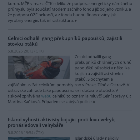
korun. MŽP v reakci ČTK sdělilo, že podpora energeticky náročného
průmyslu byla součástí Modernizačního fondu již od jeho vzniku, a
že podpora OZE nekončí, a z fondu budou financovány jak
výrobny energie, tak infrastruktura.
Celníci odhalili gang překupníků papoušků, zajistili
stovku ptáků
5.8.2026 20:13 (
ČTK
)
Celníci odhalili gang
překupníků chráněných druhů
papoušků působící v několika
krajích a zajistili asi stovku
ptáků. S odchytem a
zajištěním zvířat celníkům pomohly zoo v Praze, Zlíně a Ostravě. V
ostravské zahradě také papoušci nalezli dočasné útočiště. V
tiskové zprávě na
webu
celníků to oznámila mluvčí Celní správy ČR
Martina Kaňková. Případem se zabývá policie.
Island vyhostí aktivisty bojující proti lovu velryb,
pronásledovali velrybáře
5.8.2026 19:54 (
ČTK
)
Islandské úřady nařídily