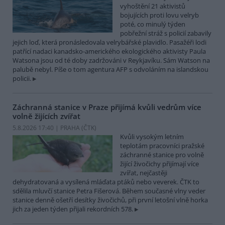
vyhoštění 21 aktivistů
bojujících proti lovu velryb
poté, co minulý týden
pobřežní stráž s policií zabavily
jejich loď, která pronásledovala velrybářské plavidlo. Pasažéři lodi
patřící nadaci kanadsko-amerického ekologického aktivisty Paula
Watsona jsou od té doby zadržováni v Reykjavíku. Sám Watson na
palubě nebyl. Píše o tom agentura AFP s odvoláním na islandskou
policii.
Záchranná stanice v Praze přijímá kvůli vedrům více
volně žijících zvířat
5.8.2026 17:40 | PRAHA (
ČTK
)
Kvůli vysokým letním
teplotám pracovníci pražské
záchranné stanice pro volně
žijící živočichy přijímají více
zvířat, nejčastěji
dehydratovaná a vysílená mláďata ptáků nebo veverek. ČTK to
sdělila mluvčí stanice Petra Fišerová. Během současné vlny veder
stanice denně ošetří desítky živočichů, při první letošní vlně horka
jich za jeden týden přijali rekordních 578.