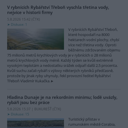
V rybnících Rybářství Třeboň vyschla třetina vody,
nejvíce v historii firmy
5.8.2026 15:42 (
ČTK
)
Diskuse: 1
V rybnících Rybářství Třeboň,
které hospodaří na 8000
hektarech vodní plochy, chybí
více než třetina vody. Oproti
běžnému zdržovaném objemu
75 milionů metrů krychlových vody je v rybnících o 28 milionů
metrů krychlových vody méně. Každý týden se kvůli extrémně
vysokým teplotám a nedostatku srážek odpaří další 2,5 procenta.
Kvůli suchu začali rybáři s výlovy některých rybníků předčasně,
protože by jinak ryby uhynuly, řekl provozní ředitel Rybářství
Třeboň Vladimír Kukačka.
Hladina Dunaje je na rekordním minimu; lodě uvázly,
rybáři jsou bez práce
5.8.2026 15:37 | BUKUREŠŤ (
ČTK
)
Diskuse: 15
Turistický přístav v
rumunském městě Corabia,