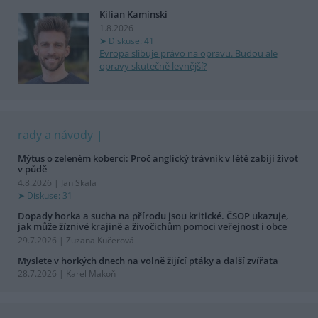
Kilian Kaminski
1.8.2026
Diskuse: 41
Evropa slibuje právo na opravu. Budou ale
opravy skutečně levnější?
rady a návody
Mýtus o zeleném koberci: Proč anglický trávník v létě zabíjí život
v půdě
4.8.2026 | Jan Skala
Diskuse: 31
Dopady horka a sucha na přírodu jsou kritické. ČSOP ukazuje,
jak může žíznivé krajině a živočichům pomoci veřejnost i obce
29.7.2026 | Zuzana Kučerová
Myslete v horkých dnech na volně žijící ptáky a další zvířata
28.7.2026 | Karel Makoň