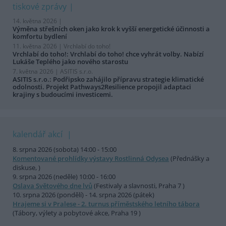
tiskové zprávy
14. května 2026 |
Výměna střešních oken jako krok k vyšší energetické účinnosti a
komfortu bydlení
11. května 2026 |
Vrchlabí do toho!
Vrchlabí do toho!: Vrchlabí do toho! chce vyhrát volby. Nabízí
Lukáše Teplého jako nového starostu
7. května 2026 |
ASITIS s.r.o.
ASITIS s.r.o.: Podřipsko zahájilo přípravu strategie klimatické
odolnosti. Projekt Pathways2Resilience propojil adaptaci
krajiny s budoucími investicemi.
kalendář akcí
8. srpna 2026 (sobota) 14:00 - 15:00
Komentované prohlídky výstavy Rostlinná Odysea
(Přednášky a
diskuse, )
9. srpna 2026 (neděle) 10:00 - 16:00
Oslava Světového dne lvů
(Festivaly a slavnosti, Praha 7 )
10. srpna 2026 (pondělí) - 14. srpna 2026 (pátek)
Hrajeme si v Pralese - 2. turnus příměstského letního tábora
(Tábory, výlety a pobytové akce, Praha 19 )