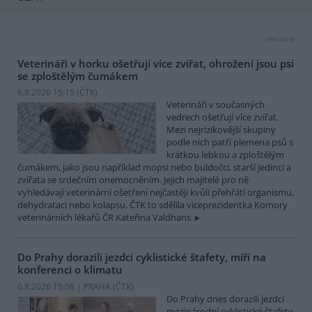
reklama
Veterináři v horku ošetřují více zvířat, ohrožení jsou psi
se zploštělým čumákem
6.8.2026 15:15 (
ČTK
)
Veterináři v současných
vedrech ošetřují více zvířat.
Mezi nejrizikovější skupiny
podle nich patří plemena psů s
krátkou lebkou a zploštělým
čumákem, jako jsou například mopsi nebo buldočci, starší jedinci a
zvířata se srdečním onemocněním. Jejich majitelé pro ně
vyhledávají veterinární ošetření nejčastěji kvůli přehřátí organismu,
dehydrataci nebo kolapsu. ČTK to sdělila viceprezidentka Komory
veterinárních lékařů ČR Kateřina Valdhans.
Do Prahy dorazili jezdci cyklistické štafety, míří na
konferenci o klimatu
6.8.2026 15:08 | PRAHA (
ČTK
)
Do Prahy dnes dorazili jezdci
mezinárodní cyklistické štafety