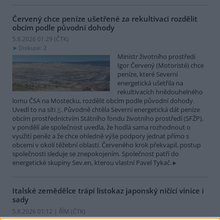
Červený chce peníze ušetřené za rekultivaci rozdělit
obcím podle původní dohody
5.8.2026 01:29 (
ČTK
)
Diskuse: 2
Ministr životního prostředí
Igor Červený (Motoristé) chce
peníze, které Severní
energetická ušetřila na
rekultivacích hnědouhelného
lomu ČSA na Mostecku, rozdělit obcím podle původní dohody.
Uvedl to na síti
X
. Původně chtěla Severní energetická dát peníze
obcím prostřednictvím Státního fondu životního prostředí (SFŽP),
v pondělí ale společnost uvedla, že hodlá sama rozhodnout o
využití peněz a že chce ohledně výše podpory jednat přímo s
obcemi v okolí těžební oblasti. Červeného krok překvapil, postup
společnosti sleduje se znepokojením. Společnost patří do
energetické skupiny Sev.en, kterou vlastní Pavel Tykač.
Italské zemědělce trápí listokaz japonský ničící vinice i
sady
5.8.2026 01:12 | ŘÍM (
ČTK
)