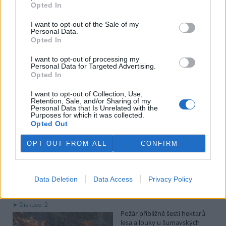
objednala sérii vrtů a následných analýz odebraných vzorků. Práce
Opted In
ale měl podle webu minulý měsíc zastavit šéf úřadu Pavel Straka
pro jejich nadbytečnost.
I want to opt-out of the Sale of my
Personal Data.
Opted In
Dvě polské tepelné elektrárny omezují provoz kvůli
I want to opt-out of processing my
nízké hladině Visly
Personal Data for Targeted Advertising.
4.8.2026 18:35 (
ČTK
)
Opted In
Diskuse: 4
Dvě polské tepelné elektrárny
I want to opt-out of Collection, Use,
omezují svůj provoz kvůli vlně
Retention, Sale, and/or Sharing of my
Personal Data that Is Unrelated with the
veder a nízké hladině vody v
Purposes for which it was collected.
řece Visle, kterou používají k
Opted Out
chlazení. Napsala to tisková
agentura
PAP
, podle níž k tomuto kroku přistoupily elektrárny
OPT OUT FROM ALL
CONFIRM
Kozienice a Polaniec.
Desítky hasičů likvidují požár lesa na Šumavě
Data Deletion
Data Access
Privacy Policy
Aktualizováno
4.8.2026 17:13 (
ČTK
)
Diskuse: 2
Požár přibližně šesti hektarů
lesa a louky u šumavských