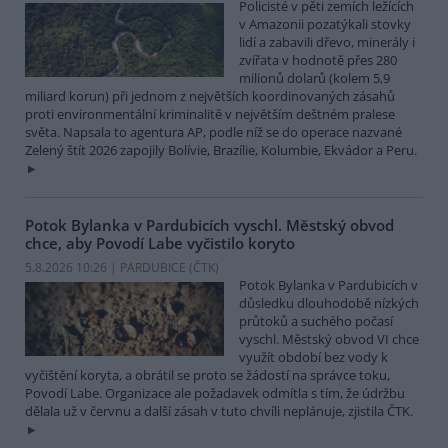
Policisté v pěti zemích ležících
v Amazonii pozatýkali stovky
lidí a zabavili dřevo, minerály i
zvířata v hodnotě přes 280
milionů dolarů (kolem 5,9
miliard korun) při jednom z největších koordinovaných zásahů
proti environmentální kriminalitě v největším deštném pralese
světa. Napsala to agentura AP, podle níž se do operace nazvané
Zelený štít 2026 zapojily Bolívie, Brazílie, Kolumbie, Ekvádor a Peru.
Potok Bylanka v Pardubicích vyschl. Městský obvod
chce, aby Povodí Labe vyčistilo koryto
5.8.2026 10:26 | PARDUBICE (
ČTK
)
Potok Bylanka v Pardubicích v
důsledku dlouhodobě nízkých
průtoků a suchého počasí
vyschl. Městský obvod VI chce
využít období bez vody k
vyčištění koryta, a obrátil se proto se žádostí na správce toku,
Povodí Labe. Organizace ale požadavek odmítla s tím, že údržbu
dělala už v červnu a další zásah v tuto chvíli neplánuje, zjistila ČTK.