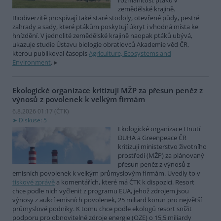
rozmanitost ptáků v
zemědělské krajině.
Biodiverzitě prospívají také staré stodoly, otevřené půdy, pestré
zahrady a sady, které ptákům poskytují úkryt i vhodná místa ke
hnízdění. V jednolité zemědělské krajině naopak ptáků ubývá,
ukazuje studie Ústavu biologie obratlovců Akademie věd ČR,
kterou publikoval časopis
Agriculture, Ecosystems and
Environment
.
Ekologické organizace kritizují MŽP za přesun peněz z
výnosů z povolenek k velkým firmám
6.8.2026 01:17 (
ČTK
)
Diskuse: 5
Ekologické organizace Hnutí
DUHA a Greenpeace ČR
kritizují ministerstvo životního
prostředí (MŽP) za plánovaný
přesun peněz z výnosů z
emisních povolenek k velkým průmyslovým firmám. Uvedly to v
tiskové zprávě
a komentářích, které má ČTK k dispozici. Resort
chce podle nich vyčlenit z programu EUA, jehož zdrojem jsou
výnosy z aukcí emisních povolenek, 25 miliard korun pro největší
průmyslové podniky. K tomu chce podle ekologů resort snížit
podporu pro obnovitelné zdroje energie (OZE) o 15,5 miliardy