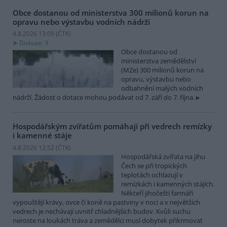
Obce dostanou od ministerstva 300 milionů korun na
opravu nebo výstavbu vodních nádrží
4.8.2026 13:09 (
ČTK
)
Diskuse: 3
Obce dostanou od
ministerstva zemědělství
(MZe) 300 milionů korun na
opravu, výstavbu nebo
odbahnění malých vodních
nádrží. Žádost o dotace mohou podávat od 7. září do 7. října.
Hospodářským zvířatům pomáhají při vedrech remízky
i kamenné stáje
4.8.2026 12:52 (
ČTK
)
Hospodářská zvířata na jihu
Čech se při tropických
teplotách ochlazují v
remízkách i kamenných stájích.
Někteří jihočeští farmáři
vypouštějí krávy, ovce či koně na pastviny v noci a v největších
vedrech je nechávají uvnitř chladnějších budov. Kvůli suchu
neroste na loukách tráva a zemědělci musí dobytek přikrmovat