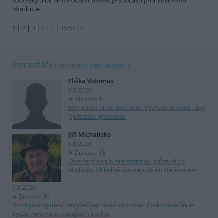
soutěsky Sibiř se lze dostat běžně, je součástí prohlídkového
okruhu.
1
|
2
|
3
|
4
|
..
|
1580
|
»
komentáře
nejnovější
nejčtenější
Eliška Vidomus
6.8.2026
Diskuse: 1
Klimatická krize není over. Vyzýváme vládu, aby
ji přestala ignorovat
Jiří Michalisko
6.8.2026
Diskuse: 13
Otevřený dopis ministerstvu průmyslu a
obchodu ohledně sanace odvalu Heřmanice
5.8.2026
Diskuse: 39
Dostupné bydlení nevyřeší jen nová výstavba. Česko musí lépe
využít renovace stávajících budov