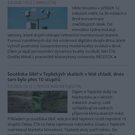
3.8.2026 19:12 | BRNO (
ČTK
)
Vědci boudou v příštích 12
měsících měřit na 35 místech v
Brně koncentrace
znečišťujících látek. Od
minulého týdne instalují
senzory, které doplní stávající referenční monitorovací stanice.
Pomocí naměřených dat má vzniknout digitální dvojče Brna, které
vytvoří podrobný časoprostorový model kvality ovzduší v Brně.
Cílem je lepší porozumění dynamice kvality ovzduší, řekl ČTK
Ondřej Mikeš z pracoviště Masarykovy univerzity RECETOX.
Soutěska Sibiř v Teplických skalách v létě chladí, dnes
tam bylo přes 10 stupňů
3.8.2026 16:12 | TEPLICE NAD METUJÍ (
ČTK
)
Zájem o Teplické skály na
Náchodsku je v letních
měsících značný. Lidé
vyhledávají ve vedrech
příjemné klima skalních měst.
Příkladem je soutěska Sibiř, kde je v létě teplotní rozdíl nejméně 15
stupňů Celsia. ČTK to řekla tajemnice městského úřadu v Teplicích
nad Metují Markéta Strnadová. Teplické skály patří městu. Do