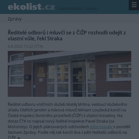
☰
/
zpravodajství
/
zprávy
Zprávy
Ředitelé odborů i mluvčí se z ČIŽP rozhodli odejít z
vlastní vůle, řekl Straka
6.8.2026 15:22 (
ČTK
)
Ředitel odboru vnitřních služeb Matěj Mrlina, vedoucí služebního
úřadu Oldřich Jarolím a tisková mluvčí Miriam Loužecká končí na
České inspekci životního prostředí (ČIŽP) z vlastní iniciativy. Na
dotaz ČTK to napsal nový ředitel inspekce Pavel Straka (za
Motoristy). O jejich plánovaných odchodech
informovaly
v pondělí
Seznam Zprávy. Podle něj tak končí dva z pěti ředitelů odborů na
ČIŽP.