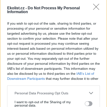
Diskuse: 2
Duhově zelení brouci s
Ekolist.cz -
Do Not Process My Personal
měňavými krovkami, jejichž
Information
původní domovinou je
Japonsko, se stávají čím dál
větší hrozbou v Itálii. Rojí se po
If you wish to opt-out of the sale, sharing to third parties, or
sadech a vinicích a zanechávají za sebou listy s vykousanými
processing of your personal or sensitive information for
mřížkami, což oslabuje rostliny a snižuje úrodu, napsala agentura
targeted advertising by us, please use the below opt-out
AP.
section to confirm your selection. Please note that after your
opt-out request is processed you may continue seeing
Ministerstvo v kauze haldy Heřmanice rozhodlo, že
interest-based ads based on personal information utilized by
viník neexistuje
us or personal information disclosed to third parties prior to
4.8.2026 19:12 | OSTRAVA (
ČTK
)
your opt-out. You may separately opt-out of the further
Diskuse: 2
disclosure of your personal information by third parties on the
Za škodu za zavezení haldy
IAB’s list of downstream participants. This information may
Heřmanice v Ostravě statisíci
also be disclosed by us to third parties on the
IAB’s List of
tunami odpadu není podle
Downstream Participants
that may further disclose it to other
ministerstva životního
prostředí (MŽP) nikdo
third parties.
odpovědný a neexistuje oficiální viník. O rozhodnutí resortu
informoval
web
Seznam Zprávy. Kauzu čtyři roky prošetřovali
Personal Data Processing Opt Outs
odborníci z České inspekce životního prostředí (ČIŽP), letos na jaře
ji převzalo ministerstvo. Ani po letech vyšetřování nebylo podle
I want to opt-out of the Sharing of my
webu známo, co přesně se v haldě skrývá, inspekce si proto loni
personal data.