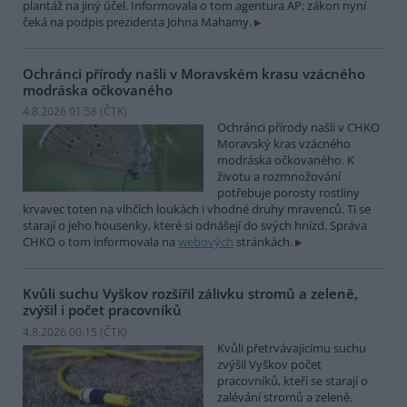
plantáž na jiný účel. Informovala o tom agentura AP; zákon nyní
čeká na podpis prezidenta Johna Mahamy.
Ochránci přírody našli v Moravském krasu vzácného
modráska očkovaného
4.8.2026 01:58 (
ČTK
)
Ochránci přírody našli v CHKO
Moravský kras vzácného
modráska očkovaného. K
životu a rozmnožování
potřebuje porosty rostliny
krvavec toten na vlhčích loukách i vhodné druhy mravenců. Ti se
starají o jeho housenky, které si odnášejí do svých hnízd. Správa
CHKO o tom informovala na
webových
stránkách.
Kvůli suchu Vyškov rozšířil zálivku stromů a zeleně,
zvýšil i počet pracovníků
4.8.2026 00:15 (
ČTK
)
Kvůli přetrvávajícímu suchu
zvýšil Vyškov počet
pracovníků, kteří se starají o
zalévání stromů a zeleně.