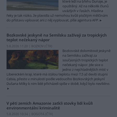
které leží na břehu Dunaje, je
opuštěný. Až na několik člunů
uvázlých v řasách. Hladina
řeky je tak nízko, že plavidla už nemohou kvůli písčitým mělčinám
do přístavu vplouvat ani z něj vyplouvat, píše agentura AFP.
Bozkovské jeskyně na Semilsku zažívají za tropických
teplot nečekaný nápor
5.8.2026 11:20 | BOZKOV (
ČTK
)
Bozkovské dolomitové jeskyně
na Semilsku zažívají za
současných tropických teplot
nečekaný nápor. Jde sice o
jedno z nejchladnějších míst v
Libereckém kraji, které má stálou teplotu mezi 7,5 až devíti stupni
Celsia, přesto v minulosti podle vedoucího Bozkovských jeskyní
Dušana Milky k nim lidé přicházeli spíše v době, když bylo nevlídno.
V pěti zemích Amazonie zatkli stovky lidí kvůli
environmentální kriminalitě
5.8.2026 10:34 | BOGOTÁ (
ČTK
)