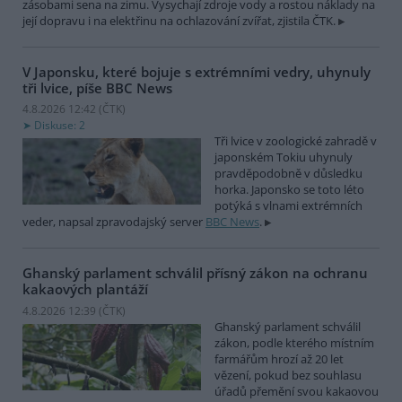
zásobami sena na zimu. Vysychají zdroje vody a rostou náklady na
její dopravu i na elektřinu na ochlazování zvířat, zjistila ČTK.
V Japonsku, které bojuje s extrémními vedry, uhynuly
tři lvice, píše BBC News
4.8.2026 12:42 (
ČTK
)
Diskuse: 2
Tři lvice v zoologické zahradě v
japonském Tokiu uhynuly
pravděpodobně v důsledku
horka. Japonsko se toto léto
potýká s vlnami extrémních
veder, napsal zpravodajský server
BBC News
.
Ghanský parlament schválil přísný zákon na ochranu
kakaových plantáží
4.8.2026 12:39 (
ČTK
)
Ghanský parlament schválil
zákon, podle kterého místním
farmářům hrozí až 20 let
vězení, pokud bez souhlasu
úřadů přemění svou kakaovou