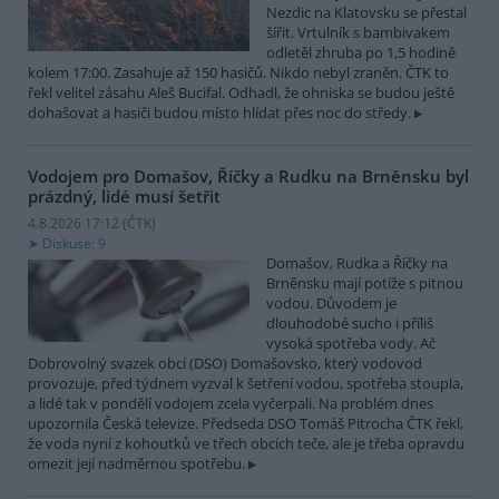
Nezdic na Klatovsku se přestal
šířit. Vrtulník s bambivakem
odletěl zhruba po 1,5 hodině
kolem 17:00. Zasahuje až 150 hasičů. Nikdo nebyl zraněn. ČTK to
řekl velitel zásahu Aleš Bucifal. Odhadl, že ohniska se budou ještě
dohašovat a hasiči budou místo hlídat přes noc do středy.
Vodojem pro Domašov, Říčky a Rudku na Brněnsku byl
prázdný, lidé musí šetřit
4.8.2026 17:12 (
ČTK
)
Diskuse: 9
Domašov, Rudka a Říčky na
Brněnsku mají potíže s pitnou
vodou. Důvodem je
dlouhodobé sucho i příliš
vysoká spotřeba vody. Ač
Dobrovolný svazek obcí (DSO) Domašovsko, který vodovod
provozuje, před týdnem vyzval k šetření vodou, spotřeba stoupla,
a lidé tak v pondělí vodojem zcela vyčerpali. Na problém dnes
upozornila Česká televize. Předseda DSO Tomáš Pitrocha ČTK řekl,
že voda nyní z kohoutků ve třech obcích teče, ale je třeba opravdu
omezit její nadměrnou spotřebu.