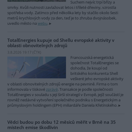
Suchem nejvíc trpí břízy a
smrky. Kvůli nutnosti zavlažovat letos i tříleté dřeviny, vzrostla
spotřeba vody. Zatímco před několika lety by stačilo okolo šesti
metrů krychlových vody za den, teď je to zhruba dvojnásobek,
uvedlo město na
webu
.
TotalEnergies kupuje od Shellu evropské aktivity v
oblasti obnovitelných zdrojů
3.8.2026 19:17 (
ČTK
)
Francouzská energetická
společnost TotalEnergies se
dohodla, že koupí od
britského konkurenta Shell
veškeré jeho evropské aktivity
v oblasti obnovitelných zdrojů energie na pevnině. Firma o tom
informovala v tiskové
zprávě
. Transakce je podle společnosti
TotalEnergies v souladu s její širší strategií v Evropě, jejíž součástí je
rovněž nedávné vytvoření společného podniku s Energetickým a
průmyslovým holdingem (EPH) miliardáře Daniela Křetínského.
Vědci budou po dobu 12 měsíců měřit v Brně na 35
místech emise škodlivin