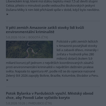
Libereckém kraji, které má stálou teplotu mezi 7,5 až devíti stupni
Celsia, přesto v minulosti podle vedoucího Bozkovských jeskyní
Dušana Milky k nim lidé přicházeli spíše v době, když bylo nevlídno.
V pěti zemích Amazonie zatkli stovky lidí kvůli
environmentální kriminalitě
5.8.2026 10:34 | BOGOTÁ (
ČTK
)
Policisté v pěti zemích ležících
v Amazonii pozatýkali stovky
lidí a zabavili dřevo, minerály i
zvířata v hodnotě přes 280
milionů dolarů (kolem 5,9
miliard korun) při jednom z největších koordinovaných zásahů
proti environmentální kriminalitě v největším deštném pralese
světa. Napsala to agentura AP, podle níž se do operace nazvané
Zelený štít 2026 zapojily Bolívie, Brazílie, Kolumbie, Ekvádor a Peru.
Potok Bylanka v Pardubicích vyschl. Městský obvod
chce, aby Povodí Labe vyčistilo koryto
5.8.2026 10:26 | PARDUBICE (
ČTK
)