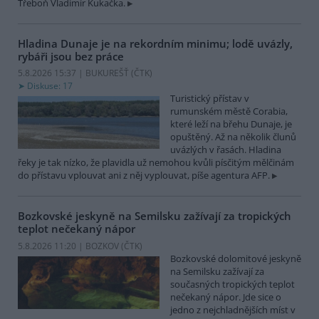
Třeboň Vladimír Kukačka.
Hladina Dunaje je na rekordním minimu; lodě uvázly,
rybáři jsou bez práce
5.8.2026 15:37 | BUKUREŠŤ (
ČTK
)
Diskuse: 17
Turistický přístav v
rumunském městě Corabia,
které leží na břehu Dunaje, je
opuštěný. Až na několik člunů
uvázlých v řasách. Hladina
řeky je tak nízko, že plavidla už nemohou kvůli písčitým mělčinám
do přístavu vplouvat ani z něj vyplouvat, píše agentura AFP.
Bozkovské jeskyně na Semilsku zažívají za tropických
teplot nečekaný nápor
5.8.2026 11:20 | BOZKOV (
ČTK
)
Bozkovské dolomitové jeskyně
na Semilsku zažívají za
současných tropických teplot
nečekaný nápor. Jde sice o
jedno z nejchladnějších míst v