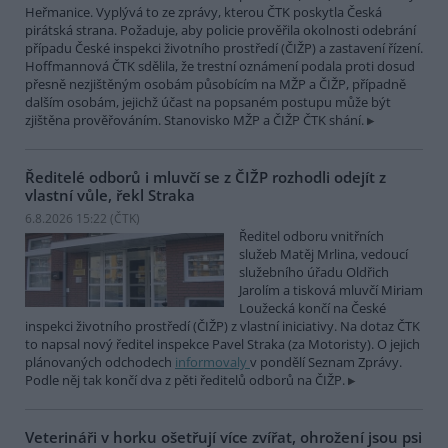
Heřmanice. Vyplývá to ze zprávy, kterou ČTK poskytla Česká
pirátská strana. Požaduje, aby policie prověřila okolnosti odebrání
případu České inspekci životního prostředí (ČIŽP) a zastavení řízení.
Hoffmannová ČTK sdělila, že trestní oznámení podala proti dosud
přesně nezjištěným osobám působícím na MŽP a ČIŽP, případně
dalším osobám, jejichž účast na popsaném postupu může být
zjištěna prověřováním. Stanovisko MŽP a ČIŽP ČTK shání.
Ředitelé odborů i mluvčí se z ČIŽP rozhodli odejít z
vlastní vůle, řekl Straka
6.8.2026 15:22 (
ČTK
)
Ředitel odboru vnitřních
služeb Matěj Mrlina, vedoucí
služebního úřadu Oldřich
Jarolím a tisková mluvčí Miriam
Loužecká končí na České
inspekci životního prostředí (ČIŽP) z vlastní iniciativy. Na dotaz ČTK
to napsal nový ředitel inspekce Pavel Straka (za Motoristy). O jejich
plánovaných odchodech
informovaly
v pondělí Seznam Zprávy.
Podle něj tak končí dva z pěti ředitelů odborů na ČIŽP.
Veterináři v horku ošetřují více zvířat, ohrožení jsou psi