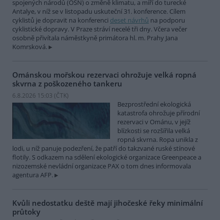
spojených národů (OSN) o změně klimatu, a míří do turecké
Antalye, v níž se v listopadu uskuteční 31. konference. Cílem
cyklistů je dopravit na konferenci
deset návrhů
na podporu
cyklistické dopravy. V Praze stráví necelé tři dny. Včera večer
osobně přivítala náměstkyně primátora hl. m. Prahy Jana
Komrsková.
Ománskou mořskou rezervaci ohrožuje velká ropná
skvrna z poškozeného tankeru
6.8.2026 15:03 (
ČTK
)
Bezprostřední ekologická
katastrofa ohrožuje přírodní
rezervaci v Ománu, v jejíž
blízkosti se rozšířila velká
ropná skvrna. Ropa unikla z
lodi, u níž panuje podezření, že patří do takzvané ruské stínové
flotily. S odkazem na sdělení ekologické organizace Greenpeace a
nizozemské nevládní organizace PAX o tom dnes informovala
agentura AFP.
Kvůli nedostatku deště mají jihočeské řeky minimální
průtoky