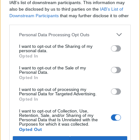
IAB’s list of downstream participants. This information may
ostravské zahradě také papoušci nalezli dočasné útočiště. V
tiskové zprávě na
webu
celníků to oznámila mluvčí Celní správy ČR
also be disclosed by us to third parties on the
IAB’s List of
Martina Kaňková. Případem se zabývá policie.
Downstream Participants
that may further disclose it to other
third parties.
Island vyhostí aktivisty bojující proti lovu velryb,
Personal Data Processing Opt Outs
pronásledovali velrybáře
5.8.2026 19:54 (
ČTK
)
I want to opt-out of the Sharing of my
Islandské úřady nařídily
personal data.
Opted In
vyhoštění 21 aktivistů
bojujících proti lovu velryb
poté, co minulý týden
I want to opt-out of the Sale of my
Personal Data.
pobřežní stráž s policií zabavily
Opted In
jejich loď, která pronásledovala velrybářské plavidlo. Pasažéři lodi
patřící nadaci kanadsko-amerického ekologického aktivisty Paula
I want to opt-out of processing my
Watsona jsou od té doby zadržováni v Reykjavíku. Sám Watson na
Personal Data for Targeted Advertising.
palubě nebyl. Píše o tom agentura AFP s odvoláním na islandskou
Opted In
policii.
I want to opt-out of Collection, Use,
Retention, Sale, and/or Sharing of my
Záchranná stanice v Praze přijímá kvůli vedrům více
Personal Data that Is Unrelated with the
Purposes for which it was collected.
volně žijících zvířat
Opted Out
5.8.2026 17:40 | PRAHA (
ČTK
)
Kvůli vysokým letním