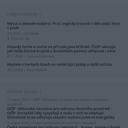
rady a návody
Mýtus o zeleném koberci: Proč anglický trávník v létě zabíjí život
v půdě
4.8.2026 | Jan Skala
Diskuse: 34
Dopady horka a sucha na přírodu jsou kritické. ČSOP ukazuje,
jak může žíznivé krajině a živočichům pomoci veřejnost i obce
29.7.2026 | Zuzana Kučerová
Myslete v horkých dnech na volně žijící ptáky a další zvířata
28.7.2026 | Karel Makoň
tiskové zprávy
7. srpna 2026 |
OIŽP- Občanská iniciativa pro ochranu životního
prostředí
OIŽP- Občanská iniciativa pro ochranu životního prostředí :
OIŽP: Evropské řeky vysychají a voda v nich se otepluje:
Klimatická krize odhaluje zásadní slabinu jaderné energetiky
7. srpna 2026 |
Česká společnost pro ochranu netopýrů
Česká společnost pro ochranu netopýrů: „Pomoc, máme v domě