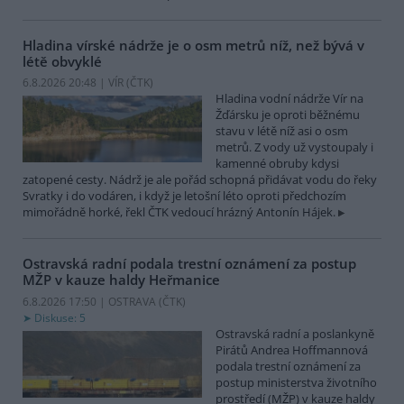
Hladina vírské nádrže je o osm metrů níž, než bývá v
létě obvyklé
6.8.2026 20:48 | VÍR (
ČTK
)
Hladina vodní nádrže Vír na
Žďársku je oproti běžnému
stavu v létě níž asi o osm
metrů. Z vody už vystoupaly i
kamenné obruby kdysi
zatopené cesty. Nádrž je ale pořád schopná přidávat vodu do řeky
Svratky i do vodáren, i když je letošní léto oproti předchozím
mimořádně horké, řekl ČTK vedoucí hrázný Antonín Hájek.
Ostravská radní podala trestní oznámení za postup
MŽP v kauze haldy Heřmanice
6.8.2026 17:50 | OSTRAVA (
ČTK
)
Diskuse: 5
Ostravská radní a poslankyně
Pirátů Andrea Hoffmannová
podala trestní oznámení za
postup ministerstva životního
prostředí (MŽP) v kauze haldy