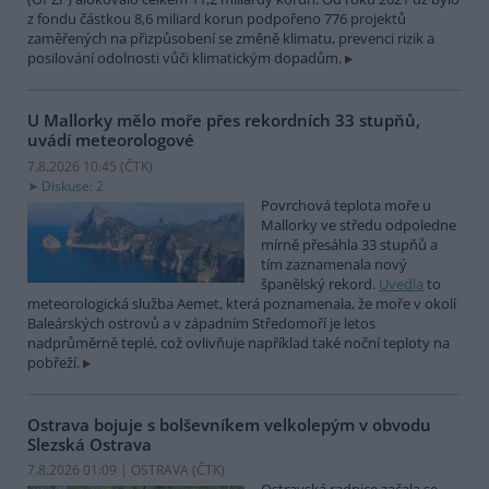
z fondu částkou 8,6 miliard korun podpořeno 776 projektů
zaměřených na přizpůsobení se změně klimatu, prevenci rizik a
posilování odolnosti vůči klimatickým dopadům.
U Mallorky mělo moře přes rekordních 33 stupňů,
uvádí meteorologové
7.8.2026 10:45 (
ČTK
)
Diskuse: 2
Povrchová teplota moře u
Mallorky ve středu odpoledne
mírně přesáhla 33 stupňů a
tím zaznamenala nový
španělský rekord.
Uvedla
to
meteorologická služba Aemet, která poznamenala, že moře v okolí
Baleárských ostrovů a v západním Středomoří je letos
nadprůměrně teplé, což ovlivňuje například také noční teploty na
pobřeží.
Ostrava bojuje s bolševníkem velkolepým v obvodu
Slezská Ostrava
7.8.2026 01:09 | OSTRAVA (
ČTK
)