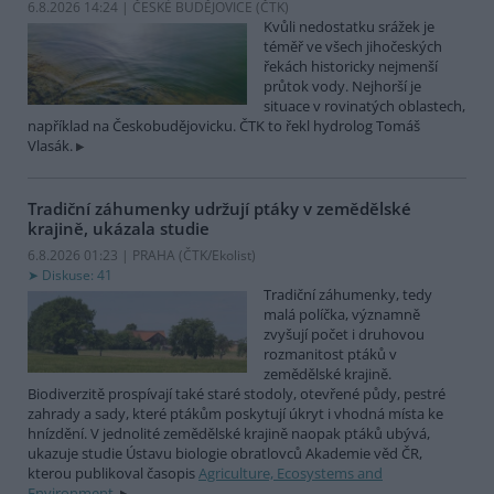
6.8.2026 14:24 | ČESKÉ BUDĚJOVICE (
ČTK
)
Kvůli nedostatku srážek je
téměř ve všech jihočeských
řekách historicky nejmenší
průtok vody. Nejhorší je
situace v rovinatých oblastech,
například na Českobudějovicku. ČTK to řekl hydrolog Tomáš
Vlasák.
Tradiční záhumenky udržují ptáky v zemědělské
krajině, ukázala studie
6.8.2026 01:23 | PRAHA (
ČTK/Ekolist
)
Diskuse: 41
Tradiční záhumenky, tedy
malá políčka, významně
zvyšují počet i druhovou
rozmanitost ptáků v
zemědělské krajině.
Biodiverzitě prospívají také staré stodoly, otevřené půdy, pestré
zahrady a sady, které ptákům poskytují úkryt i vhodná místa ke
hnízdění. V jednolité zemědělské krajině naopak ptáků ubývá,
ukazuje studie Ústavu biologie obratlovců Akademie věd ČR,
kterou publikoval časopis
Agriculture, Ecosystems and
Environment
.