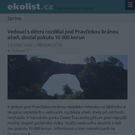
☰
/
zpravodajství
/
zprávy
Zprávy
Vedoucí s dětmi rozdělal pod Pravčickou bránou
oheň, dostal pokutu 10 000 korun
7.8.2026 14:20 | HŘENSKO (
ČTK
)
Diskuse: 3
V jeskyni pod Pravčickou bránou nedaleko Hřenska na Děčínsku si
skupina nezletilých s vedoucím rozdělala oheň, který při odchodu
neuhasila. V národním parku České Švýcarsko přitom platí nejvyšší
možný stupeň požárního rizika. Strážci vedoucího dostihli a dali
mu pokutu 10 000 korun. Informoval o tom národní park na
facebooku.