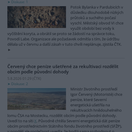
Diskuse: 1
Potok Bylanka v Pardubicích v
důsledku dlouhodobě nízkých
průtoků a suchého počasí
vyschl. Městský obvod VI chce
využít období bez vody k
vyčištění koryta, a obrátil se proto se žádostí na správce toku,
Povodí Labe. Organizace ale požadavek odmítla s tím, že údržbu
dělala už v červnu a další zásah v tuto chvíli neplánuje, zjistila ČTK.
Červený chce peníze ušetřené za rekultivaci rozdělit
obcím podle původní dohody
5.8.2026 01:29 (
ČTK
)
Diskuse: 2
Ministr životního prostředí
Igor Červený (Motoristé) chce
peníze, které Severní
energetická ušetřila na
rekultivacích hnědouhelného
lomu ČSA na Mostecku, rozdělit obcím podle původní dohody.
Uvedl to na síti
X
. Původně chtěla Severní energetická dát peníze
obcím prostřednictvím Státního fondu životního prostředí (SFŽP),
v pondělí ale společnost uvedla, že hodlá sama rozhodnout o