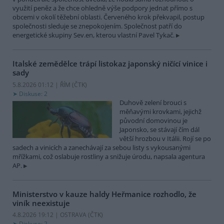
využití peněz a že chce ohledně výše podpory jednat přímo s
obcemi v okolí těžební oblasti. Červeného krok překvapil, postup
společnosti sleduje se znepokojením. Společnost patří do
energetické skupiny Sev.en, kterou vlastní Pavel Tykač.
Italské zemědělce trápí listokaz japonský ničící vinice i
sady
5.8.2026 01:12 | ŘÍM (
ČTK
)
Diskuse: 2
Duhově zelení brouci s
měňavými krovkami, jejichž
původní domovinou je
Japonsko, se stávají čím dál
větší hrozbou v Itálii. Rojí se po
sadech a vinicích a zanechávají za sebou listy s vykousanými
mřížkami, což oslabuje rostliny a snižuje úrodu, napsala agentura
AP.
Ministerstvo v kauze haldy Heřmanice rozhodlo, že
viník neexistuje
4.8.2026 19:12 | OSTRAVA (
ČTK
)
Diskuse: 2