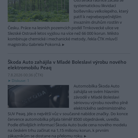
Ostravská radnice začala se
systematickou likvidací
bolševníku velkolepého, který
patří k nejnebezpečnějším
invazním druhům rostlin v
Česku. Práce na lesních pozemcích podél Trnkovecké ulice ve
Slezské Ostravě letos vyjdou na více než 66 000 korun. Město
kombinuje chemické i mechanické metody, řekla ČTK mluvčí
magistrátu Gabriela Pokorná.
Škoda Auto zahájila v Mladé Boleslavi výrobu nového
elektromobilu Peaq
7.8.2026 00:36 (
ČTK
)
Diskuse: 1
Automobilka Škoda Auto
zahájila ve svém hlavním
závodě v Mladé Boleslavi
sériovou výrobu nového plně
elektrického sedmimístného
SUV Peaq. Jde o největší vůz v současné nabídce značky. Do konce
července automobilka přijala téměř 8500 objednávek, uvedla.
Podle dřívějších informací Škoda Auto bude cena nového modelu
na českém trhu začínat na 1,15 milionu korun, k prvním
zákazníkům se dostane na přelomu roku.