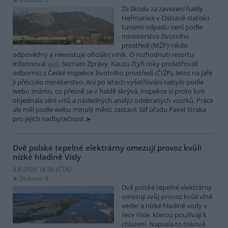
Za škodu za zavezení haldy
Heřmanice v Ostravě statisíci
tunami odpadu není podle
ministerstva životního
prostředí (MŽP) nikdo
odpovědný a neexistuje oficiální viník. O rozhodnutí resortu
informoval
web
Seznam Zprávy. Kauzu čtyři roky prošetřovali
odborníci z České inspekce životního prostředí (ČIŽP), letos na jaře
ji převzalo ministerstvo. Ani po letech vyšetřování nebylo podle
webu známo, co přesně se v haldě skrývá, inspekce si proto loni
objednala sérii vrtů a následných analýz odebraných vzorků. Práce
ale měl podle webu minulý měsíc zastavit šéf úřadu Pavel Straka
pro jejich nadbytečnost.
Dvě polské tepelné elektrárny omezují provoz kvůli
nízké hladině Visly
4.8.2026 18:35 (
ČTK
)
Diskuse: 6
Dvě polské tepelné elektrárny
omezují svůj provoz kvůli vlně
veder a nízké hladině vody v
řece Visle, kterou používají k
chlazení. Napsala to tisková