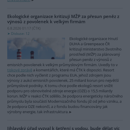
Ekologické organizace kritizují MŽP za přesun peněz z
výnosů z povolenek k velkým firmám
6.8.2026 01:17 (
ČTK
)
Diskuse: 12
Ekologické organizace Hnutí
DUHA a Greenpeace ČR
kritizují ministerstvo životního
prostředí (MŽP) za plánovaný
přesun peněz z výnosů z
emisních povolenek k velkým průmyslovým firmám. Uvedly to v
tiskové zprávě
a komentářích, které má ČTK k dispozici. Resort
chce podle nich vyčlenit z programu EUA, jehož zdrojem jsou
výnosy z aukcí emisních povolenek, 25 miliard korun pro největší
průmyslové podniky. K tomu chce podle ekologů resort snížit
podporu pro obnovitelné zdroje energie (OZE) o 15,5 miliardy
korun. MŽP v reakci ČTK sdělilo, že podpora energeticky náročného
průmyslu byla součástí Modernizačního fondu již od jeho vzniku, a
že podpora OZE nekončí, a z fondu budou financovány jak
výrobny energie, tak infrastruktura.
Jihlavský úřad vyzval k šetření s vodou, bude dělat víc