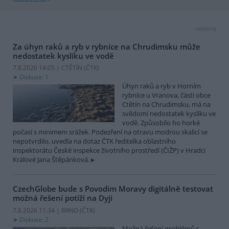
reklama
Za úhyn raků a ryb v rybníce na Chrudimsku může
nedostatek kyslíku ve vodě
7.8.2026 14:05 | CTĚTÍN (
ČTK
)
Diskuse: 1
Úhyn raků a ryb v Horním
rybníce u Vranova, části obce
Ctětín na Chrudimsku, má na
svědomí nedostatek kyslíku ve
vodě. Způsobilo ho horké
počasí s minimem srážek. Podezření na otravu modrou skalicí se
nepotvrdilo, uvedla na dotaz ČTK ředitelka oblastního
inspektorátu České inspekce životního prostředí (ČIŽP) v Hradci
Králové Jana Štěpánková.
CzechGlobe bude s Povodím Moravy digitálně testovat
možná řešení potíží na Dyji
7.8.2026 11:34 | BRNO (
ČTK
)
Diskuse: 2
Možná řešení problémů s