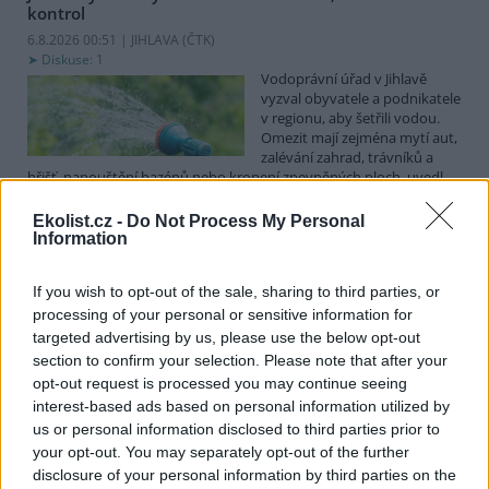
kontrol
6.8.2026 00:51 | JIHLAVA (
ČTK
)
Diskuse: 1
Vodoprávní úřad v Jihlavě
vyzval obyvatele a podnikatele
v regionu, aby šetřili vodou.
Omezit mají zejména mytí aut,
zalévání zahrad, trávníků a
hřišť, napouštění bazénů nebo kropení zpevněných ploch, uvedl
mluvčí radnice Radovan Daněk. Úřad podle něj bude víc
kontrolovat povolené odběry. Výzva k šetření vodou platí pro
Ekolist.cz -
Do Not Process My Personal
všechny obce spadající pod Jihlavu jako obec s rozšířenou
Information
působností.
If you wish to opt-out of the sale, sharing to third parties, or
processing of your personal or sensitive information for
Celníci odhalili gang překupníků papoušků, zajistili
stovku ptáků
targeted advertising by us, please use the below opt-out
section to confirm your selection. Please note that after your
5.8.2026 20:13 (
ČTK
)
Celníci odhalili gang
opt-out request is processed you may continue seeing
překupníků chráněných druhů
interest-based ads based on personal information utilized by
papoušků působící v několika
us or personal information disclosed to third parties prior to
krajích a zajistili asi stovku
your opt-out. You may separately opt-out of the further
ptáků. S odchytem a
disclosure of your personal information by third parties on the
zajištěním zvířat celníkům pomohly zoo v Praze, Zlíně a Ostravě. V