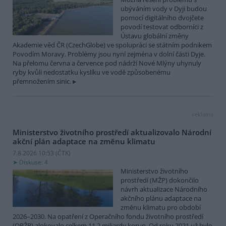
ubýváním vody v Dyji budou
pomocí digitálního dvojčete
povodí testovat odborníci z
Ústavu globální změny
Akademie věd ČR (CzechGlobe) ve spolupráci se státním podnikem
Povodím Moravy. Problémy jsou nyní zejména v dolní části Dyje.
Na přelomu června a července pod nádrží Nové Mlýny uhynuly
ryby kvůli nedostatku kyslíku ve vodě způsobenému
přemnožením sinic.
reklama
Ministerstvo životního prostředí aktualizovalo Národní
akční plán adaptace na změnu klimatu
7.8.2026 10:53 (
ČTK
)
Diskuse: 4
Ministerstvo životního
prostředí (MŽP) dokončilo
návrh aktualizace Národního
akčního plánu adaptace na
změnu klimatu pro období
2026–2030. Na opatření z Operačního fondu životního prostředí
(OPŽP) alokovalo celkem 11,2 miliardy korun. Od roku 2021 už bylo