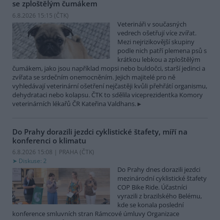
se zploštělým čumákem
6.8.2026 15:15 (
ČTK
)
Veterináři v současných
vedrech ošetřují více zvířat.
Mezi nejrizikovější skupiny
podle nich patří plemena psů s
krátkou lebkou a zploštělým
čumákem, jako jsou například mopsi nebo buldočci, starší jedinci a
zvířata se srdečním onemocněním. Jejich majitelé pro ně
vyhledávají veterinární ošetření nejčastěji kvůli přehřátí organismu,
dehydrataci nebo kolapsu. ČTK to sdělila viceprezidentka Komory
veterinárních lékařů ČR Kateřina Valdhans.
Do Prahy dorazili jezdci cyklistické štafety, míří na
konferenci o klimatu
6.8.2026 15:08 | PRAHA (
ČTK
)
Diskuse: 2
Do Prahy dnes dorazili jezdci
mezinárodní cyklistické štafety
COP Bike Ride. Účastníci
vyrazili z brazilského Belému,
kde se konala poslední
konference smluvních stran Rámcové úmluvy Organizace