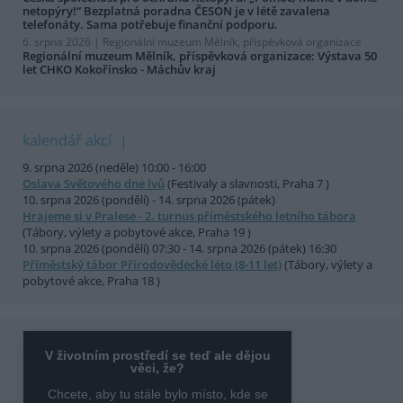
netopýry!“ Bezplatná poradna ČESON je v létě zavalena
telefonáty. Sama potřebuje finanční podporu.
6. srpna 2026 |
Regionální muzeum Mělník, příspěvková organizace
Regionální muzeum Mělník, příspěvková organizace: Výstava 50
let CHKO Kokořínsko - Máchův kraj
kalendář akcí
9. srpna 2026 (neděle) 10:00 - 16:00
Oslava Světového dne lvů
(Festivaly a slavnosti, Praha 7 )
10. srpna 2026 (pondělí) - 14. srpna 2026 (pátek)
Hrajeme si v Pralese - 2. turnus příměstského letního tábora
(Tábory, výlety a pobytové akce, Praha 19 )
10. srpna 2026 (pondělí) 07:30 - 14. srpna 2026 (pátek) 16:30
Příměstský tábor Přírodovědecké léto (8-11 let)
(Tábory, výlety a
pobytové akce, Praha 18 )