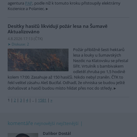
agentura
PAP
, podle níž k tomuto kroku přistoupily elektrárny
Kozienice a Polaniec.
Desítky hasičů likvidují požár lesa na Šumavě
Aktualizováno
4.8.2026 17:13 (
ČTK
)
Diskuse: 2
Požár přibližně šesti hektarů
lesa a louky u šumavských
Nezdic na Klatovsku se přestal
šířit. Vrtulník s bambivakem
odletěl zhruba po 1,5 hodině
kolem 17:00. Zasahuje až 150 hasičů. Nikdo nebyl zraněn. ČTK to
řekl velitel zásahu Aleš Bucifal. Odhadl, že ohniska se budou ještě
dohašovat a hasiči budou místo hlídat přes noc do středy.
1
|
2
|
3
|
4
|
..
|
1581
|
»
komentáře
nejnovější
nejčtenější
Dalibor Dostál