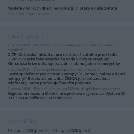
Myslete v horkých dnech na volně žijící ptáky a další zvířata
28.7.2026 | Karel Makoň
tiskové zprávy
7. srpna 2026 |
OIŽP- Občanská iniciativa pro ochranu životního
prostředí
OIŽP- Občanská iniciativa pro ochranu životního prostředí :
OIŽP: Evropské řeky vysychají a voda v nich se otepluje:
Klimatická krize odhaluje zásadní slabinu jaderné energetiky
7. srpna 2026 |
Česká společnost pro ochranu netopýrů
Česká společnost pro ochranu netopýrů: „Pomoc, máme v domě
netopýry!“ Bezplatná poradna ČESON je v létě zavalena
telefonáty. Sama potřebuje finanční podporu.
6. srpna 2026 |
Regionální muzeum Mělník, příspěvková organizace
Regionální muzeum Mělník, příspěvková organizace: Výstava 50
let CHKO Kokořínsko - Máchův kraj
kalendář akcí
10. srpna 2026 (pondělí) - 14. srpna 2026 (pátek)