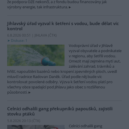
že podpora OZE nekončí, a z fondu budou financovány jak
výrobny energie, tak infrastruktura.
Jihlavský úřad vyzval k šetření s vodou, bude dělat víc
kontrol
6.8.2026 00:51 | JIHLAVA (
ČTK
)
Diskuse: 1
Vodoprávní úřad v Jihlavě
vyzval obyvatele a podnikatele
v regionu, aby šetřili vodou.
Omezit mají zejména mytí aut,
zalévání zahrad, trávníků a
hřišť, napouštění bazénů nebo kropení zpevněných ploch, uvedl
mluvčí radnice Radovan Daněk. Úřad podle něj bude víc
kontrolovat povolené odběry. Výzva k šetření vodou platí pro
všechny obce spadající pod Jihlavu jako obec s rozšířenou
působností.
Celníci odhalili gang překupníků papoušků, zajistili
stovku ptáků
5.8.2026 20:13 (
ČTK
)
Celníci odhalili gang