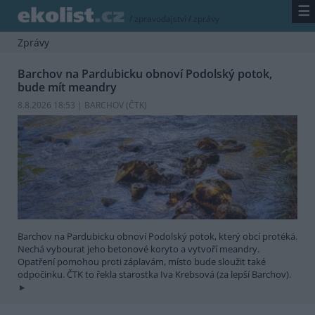
☰
/
zpravodajství
/
zprávy
Zprávy
Barchov na Pardubicku obnoví Podolský potok,
bude mít meandry
8.8.2026 18:53 | BARCHOV (
ČTK
)
Barchov na Pardubicku obnoví Podolský potok, který obcí protéká.
Nechá vybourat jeho betonové koryto a vytvoří meandry.
Opatření pomohou proti záplavám, místo bude sloužit také
odpočinku. ČTK to řekla starostka Iva Krebsová (za lepší Barchov).