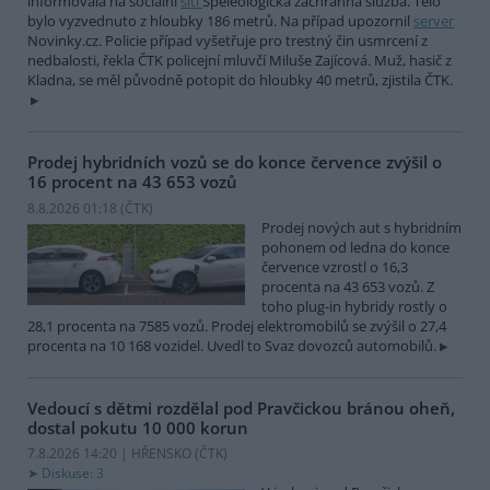
informovala na sociální
síti
Speleologická záchranná služba. Tělo
bylo vyzvednuto z hloubky 186 metrů. Na případ upozornil
server
Novinky.cz. Policie případ vyšetřuje pro trestný čin usmrcení z
nedbalosti, řekla ČTK policejní mluvčí Miluše Zajícová. Muž, hasič z
Kladna, se měl původně potopit do hloubky 40 metrů, zjistila ČTK.
Prodej hybridních vozů se do konce července zvýšil o
16 procent na 43 653 vozů
8.8.2026 01:18 (
ČTK
)
Prodej nových aut s hybridním
pohonem od ledna do konce
července vzrostl o 16,3
procenta na 43 653 vozů. Z
toho plug-in hybridy rostly o
28,1 procenta na 7585 vozů. Prodej elektromobilů se zvýšil o 27,4
procenta na 10 168 vozidel. Uvedl to Svaz dovozců automobilů.
Vedoucí s dětmi rozdělal pod Pravčickou bránou oheň,
dostal pokutu 10 000 korun
7.8.2026 14:20 | HŘENSKO (
ČTK
)
Diskuse: 3