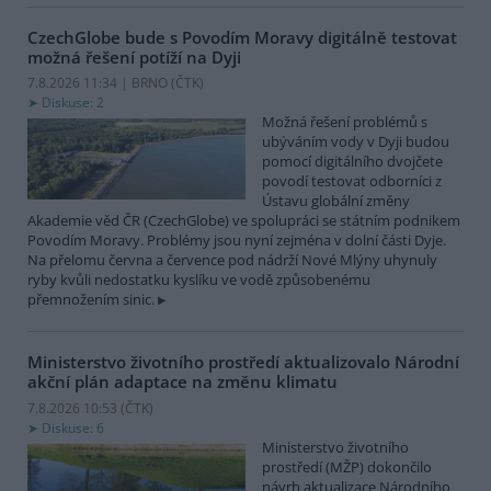
CzechGlobe bude s Povodím Moravy digitálně testovat
možná řešení potíží na Dyji
7.8.2026 11:34 | BRNO (
ČTK
)
Diskuse: 2
Možná řešení problémů s
ubýváním vody v Dyji budou
pomocí digitálního dvojčete
povodí testovat odborníci z
Ústavu globální změny
Akademie věd ČR (CzechGlobe) ve spolupráci se státním podnikem
Povodím Moravy. Problémy jsou nyní zejména v dolní části Dyje.
Na přelomu června a července pod nádrží Nové Mlýny uhynuly
ryby kvůli nedostatku kyslíku ve vodě způsobenému
přemnožením sinic.
Ministerstvo životního prostředí aktualizovalo Národní
akční plán adaptace na změnu klimatu
7.8.2026 10:53 (
ČTK
)
Diskuse: 6
Ministerstvo životního
prostředí (MŽP) dokončilo
návrh aktualizace Národního