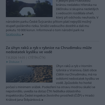
V jeskyni pod Pravčickou
bránou nedaleko Hřenska na
Děčínsku si skupina nezletilých
s vedoucím rozdělala oheň,
který při odchodu neuhasila. V
národním parku České Švýcarsko přitom platí nejvyšší možný
stupeň požárního rizika. Strážci vedoucího dostihli a dali mu
pokutu 10 000 korun. Informoval o tom národní park na
facebooku.
Za úhyn raků a ryb v rybníce na Chrudimsku může
nedostatek kyslíku ve vodě
7.8.2026 14:05 | CTĚTÍN (
ČTK
)
Diskuse: 1
Úhyn raků a ryb v Horním
rybníce u Vranova, části obce
Ctětín na Chrudimsku, má na
svědomí nedostatek kyslíku ve
vodě. Způsobilo ho horké
počasí s minimem srážek. Podezření na otravu modrou skalicí se
nepotvrdilo, uvedla na dotaz ČTK ředitelka oblastního
inspektorátu České inspekce životního prostředí (ČIŽP) v Hradci
Králové Jana Štěpánková.