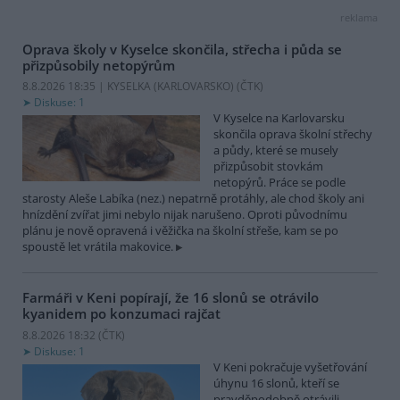
reklama
Oprava školy v Kyselce skončila, střecha i půda se
přizpůsobily netopýrům
8.8.2026 18:35 | KYSELKA (KARLOVARSKO) (
ČTK
)
Diskuse: 1
V Kyselce na Karlovarsku
skončila oprava školní střechy
a půdy, které se musely
přizpůsobit stovkám
netopýrů. Práce se podle
starosty Aleše Labíka (nez.) nepatrně protáhly, ale chod školy ani
hnízdění zvířat jimi nebylo nijak narušeno. Oproti původnímu
plánu je nově opravená i věžička na školní střeše, kam se po
spoustě let vrátila makovice.
Farmáři v Keni popírají, že 16 slonů se otrávilo
kyanidem po konzumaci rajčat
8.8.2026 18:32 (
ČTK
)
Diskuse: 1
V Keni pokračuje vyšetřování
úhynu 16 slonů, kteří se
pravděpodobně otrávili