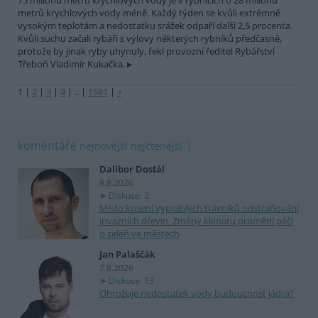
75 milionů metrů krychlových vody je v rybnících o 28 milionů
metrů krychlových vody méně. Každý týden se kvůli extrémně
vysokým teplotám a nedostatku srážek odpaří další 2,5 procenta.
Kvůli suchu začali rybáři s výlovy některých rybníků předčasně,
protože by jinak ryby uhynuly, řekl provozní ředitel Rybářství
Třeboň Vladimír Kukačka.
1
|
2
|
3
|
4
|
..
|
1581
|
»
komentáře
nejnovější
nejčtenější
Dalibor Dostál
8.8.2026
Diskuse: 2
Místo kosení vyprahlých trávníků odstraňování
invazních dřevin. Změny klimatu promění péči
o zeleň ve městech
Jan Palaščák
7.8.2026
Diskuse: 13
Ohrožuje nedostatek vody budoucnost jádra?