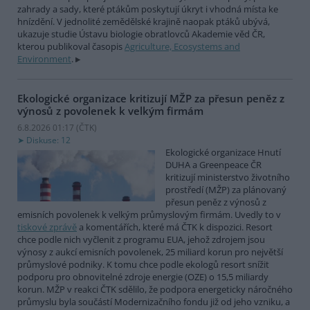
zahrady a sady, které ptákům poskytují úkryt i vhodná místa ke
hnízdění. V jednolité zemědělské krajině naopak ptáků ubývá,
ukazuje studie Ústavu biologie obratlovců Akademie věd ČR,
kterou publikoval časopis
Agriculture, Ecosystems and
Environment
.
Ekologické organizace kritizují MŽP za přesun peněz z
výnosů z povolenek k velkým firmám
6.8.2026 01:17 (
ČTK
)
Diskuse: 12
Ekologické organizace Hnutí
DUHA a Greenpeace ČR
kritizují ministerstvo životního
prostředí (MŽP) za plánovaný
přesun peněz z výnosů z
emisních povolenek k velkým průmyslovým firmám. Uvedly to v
tiskové zprávě
a komentářích, které má ČTK k dispozici. Resort
chce podle nich vyčlenit z programu EUA, jehož zdrojem jsou
výnosy z aukcí emisních povolenek, 25 miliard korun pro největší
průmyslové podniky. K tomu chce podle ekologů resort snížit
podporu pro obnovitelné zdroje energie (OZE) o 15,5 miliardy
korun. MŽP v reakci ČTK sdělilo, že podpora energeticky náročného
průmyslu byla součástí Modernizačního fondu již od jeho vzniku, a