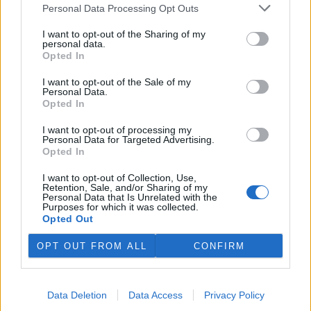
plánovaných odchodech
informovaly
v pondělí Seznam Zprávy.
Personal Data Processing Opt Outs
Podle něj tak končí dva z pěti ředitelů odborů na ČIŽP.
I want to opt-out of the Sharing of my
personal data.
Veterináři v horku ošetřují více zvířat, ohrožení jsou psi
Opted In
se zploštělým čumákem
6.8.2026 15:15 (
ČTK
)
I want to opt-out of the Sale of my
Personal Data.
Veterináři v současných
Opted In
vedrech ošetřují více zvířat.
Mezi nejrizikovější skupiny
I want to opt-out of processing my
podle nich patří plemena psů s
Personal Data for Targeted Advertising.
krátkou lebkou a zploštělým
Opted In
čumákem, jako jsou například mopsi nebo buldočci, starší jedinci a
zvířata se srdečním onemocněním. Jejich majitelé pro ně
I want to opt-out of Collection, Use,
vyhledávají veterinární ošetření nejčastěji kvůli přehřátí organismu,
Retention, Sale, and/or Sharing of my
dehydrataci nebo kolapsu. ČTK to sdělila viceprezidentka Komory
Personal Data that Is Unrelated with the
veterinárních lékařů ČR Kateřina Valdhans.
Purposes for which it was collected.
Opted Out
Do Prahy dorazili jezdci cyklistické štafety, míří na
OPT OUT FROM ALL
CONFIRM
konferenci o klimatu
6.8.2026 15:08 | PRAHA (
ČTK
)
Diskuse: 2
Data Deletion
Data Access
Privacy Policy
Do Prahy dnes dorazili jezdci