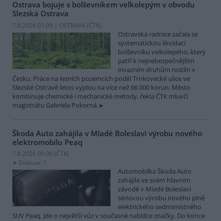
Ostrava bojuje s bolševníkem velkolepým v obvodu
Slezská Ostrava
7.8.2026 01:09 | OSTRAVA (
ČTK
)
Ostravská radnice začala se
systematickou likvidací
bolševníku velkolepého, který
patří k nejnebezpečnějším
invazním druhům rostlin v
Česku. Práce na lesních pozemcích podél Trnkovecké ulice ve
Slezské Ostravě letos vyjdou na více než 66 000 korun. Město
kombinuje chemické i mechanické metody, řekla ČTK mluvčí
magistrátu Gabriela Pokorná.
Škoda Auto zahájila v Mladé Boleslavi výrobu nového
elektromobilu Peaq
7.8.2026 00:36 (
ČTK
)
Diskuse: 1
Automobilka Škoda Auto
zahájila ve svém hlavním
závodě v Mladé Boleslavi
sériovou výrobu nového plně
elektrického sedmimístného
SUV Peaq. Jde o největší vůz v současné nabídce značky. Do konce