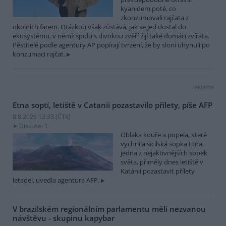
kyanidem poté, co
zkonzumovali rajčata z
okolních farem. Otázkou však zůstává, jak se jed dostal do
ekosystému, v němž spolu s divokou zvěří žijí také domácí zvířata.
Pěstitelé podle agentury AP popírají tvrzení, že by sloni uhynuli po
konzumaci rajčat.
reklama
Etna soptí, letiště v Catanii pozastavilo přílety, píše AFP
8.8.2026 12:33 (
ČTK
)
Diskuse: 1
Oblaka kouře a popela, které
vychrlila sicilská sopka Etna,
jedna z nejaktivnějších sopek
světa, přiměly dnes letiště v
Katánii pozastavit přílety
letadel, uvedla agentura AFP.
V brazilském regionálním parlamentu měli nezvanou
návštěvu - skupinu kapybar