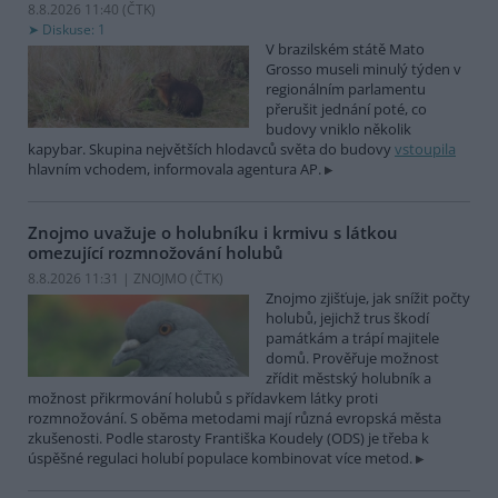
8.8.2026 11:40 (
ČTK
)
Diskuse: 1
V brazilském státě Mato
Grosso museli minulý týden v
regionálním parlamentu
přerušit jednání poté, co
budovy vniklo několik
kapybar. Skupina největších hlodavců světa do budovy
vstoupila
hlavním vchodem, informovala agentura AP.
Znojmo uvažuje o holubníku i krmivu s látkou
omezující rozmnožování holubů
8.8.2026 11:31 | ZNOJMO (
ČTK
)
Znojmo zjišťuje, jak snížit počty
holubů, jejichž trus škodí
památkám a trápí majitele
domů. Prověřuje možnost
zřídit městský holubník a
možnost přikrmování holubů s přídavkem látky proti
rozmnožování. S oběma metodami mají různá evropská města
zkušenosti. Podle starosty Františka Koudely (ODS) je třeba k
úspěšné regulaci holubí populace kombinovat více metod.