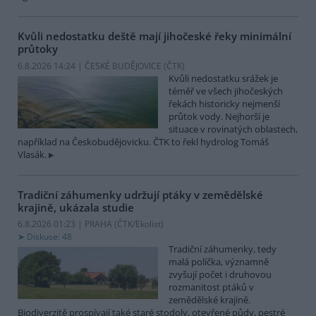
Kvůli nedostatku deště mají jihočeské řeky minimální
průtoky
6.8.2026 14:24 | ČESKÉ BUDĚJOVICE (
ČTK
)
Kvůli nedostatku srážek je
téměř ve všech jihočeských
řekách historicky nejmenší
průtok vody. Nejhorší je
situace v rovinatých oblastech,
například na Českobudějovicku. ČTK to řekl hydrolog Tomáš
Vlasák.
Tradiční záhumenky udržují ptáky v zemědělské
krajině, ukázala studie
6.8.2026 01:23 | PRAHA (
ČTK/Ekolist
)
Diskuse: 48
Tradiční záhumenky, tedy
malá políčka, významně
zvyšují počet i druhovou
rozmanitost ptáků v
zemědělské krajině.
Biodiverzitě prospívají také staré stodoly, otevřené půdy, pestré