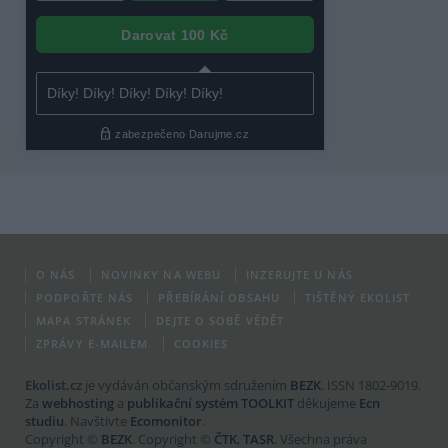
O NÁS
NOVINKY NA WEBU
INZERUJTE U NÁS
PODPOŘTE NÁS
PŘEBÍRÁNÍ OBSAHU
TIŠTĚNÝ EKOLIST
MAPA STRÁNEK
DEJTE O SOBĚ VĚDĚT
ZPRÁVY E-MAILEM
COOKIES
Ekolist.cz
je vydáván občanským sdružením
BEZK
. ISSN 1802-9019.
Za
webhosting
a
publikační systém TOOLKIT
děkujeme
Ecn
studiu
. Navštivte
Ecomonitor
.
Copyright ©
BEZK
. Copyright ©
ČTK
,
TASR
. Všechna práva