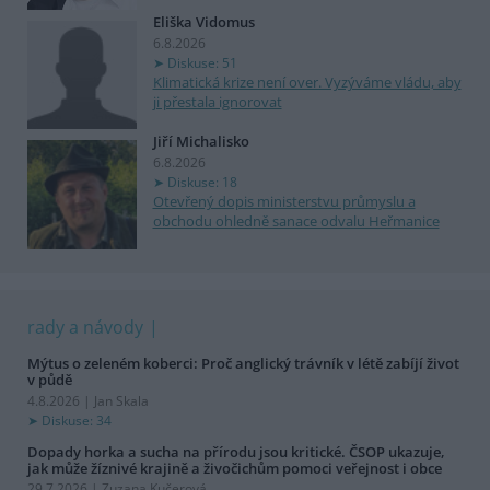
Eliška Vidomus
6.8.2026
Diskuse: 51
Klimatická krize není over. Vyzýváme vládu, aby
ji přestala ignorovat
Jiří Michalisko
6.8.2026
Diskuse: 18
Otevřený dopis ministerstvu průmyslu a
obchodu ohledně sanace odvalu Heřmanice
rady a návody
Mýtus o zeleném koberci: Proč anglický trávník v létě zabíjí život
v půdě
4.8.2026 | Jan Skala
Diskuse: 34
Dopady horka a sucha na přírodu jsou kritické. ČSOP ukazuje,
jak může žíznivé krajině a živočichům pomoci veřejnost i obce
29.7.2026 | Zuzana Kučerová