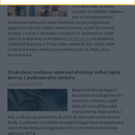
mezinárodní cyklistické štafety
COP Bike Ride. Účastníci
vyrazili z brazilského Belému,
kde se konala poslední
konference smluvních stran Rámcové úmluvy Organizace
spojených národů (OSN) o změně klimatu, a míří do turecké
Antalye, v níž se v listopadu uskuteční 31. konference. Cílem
cyklistů je dopravit na konferenci
deset návrhů
na podporu
cyklistické dopravy. V Praze stráví necelé tři dny. Včera večer
osobně přivítala náměstkyně primátora hl. m. Prahy Jana
Komrsková.
Ománskou mořskou rezervaci ohrožuje velká ropná
skvrna z poškozeného tankeru
6.8.2026 15:03 (
ČTK
)
Bezprostřední ekologická
katastrofa ohrožuje přírodní
rezervaci v Ománu, v jejíž
blízkosti se rozšířila velká
ropná skvrna. Ropa unikla z
lodi, u níž panuje podezření, že patří do takzvané ruské stínové
flotily. S odkazem na sdělení ekologické organizace Greenpeace a
nizozemské nevládní organizace PAX o tom dnes informovala
agentura AFP.