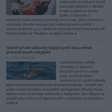
překupníků chráněných druhů
papoušků působící v několika
krajích a zajistili asi stovku
ptáků. S odchytem a
zajištěním zvířat celníkům pomohly zoo v Praze, Zlíně a Ostravě. V
ostravské zahradě také papoušci nalezli dočasné útočiště. V
tiskové zprávě na
webu
celníků to oznámila mluvčí Celní správy ČR
Martina Kaňková. Případem se zabývá policie.
Island vyhostí aktivisty bojující proti lovu velryb,
pronásledovali velrybáře
5.8.2026 19:54 (
ČTK
)
Islandské úřady nařídily
vyhoštění 21 aktivistů
bojujících proti lovu velryb
poté, co minulý týden
pobřežní stráž s policií zabavily
jejich loď, která pronásledovala velrybářské plavidlo. Pasažéři lodi
patřící nadaci kanadsko-amerického ekologického aktivisty Paula
Watsona jsou od té doby zadržováni v Reykjavíku. Sám Watson na
palubě nebyl. Píše o tom agentura AFP s odvoláním na islandskou
policii.