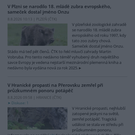
V Plzni se narodilo 18. mládě zubra evropského,
sameček dostal jméno Onzu
8.8.2026 10:13 | PLZEŇ (
ČTK
)
V plzeňské zoologické zahradě
se narodilo 18. mládě zubra
evropského od roku 1997, kdy
tato zoo zubry chová.
Sameček dostal jméno Onzu.
Stádo má teď pět členů. ČTK to řekl mluvčí zahrady Martin
Vobruba. Pro tento nedávno téměř vyhubený druh největšího
savce Evropy je vedena nejstarší mezinárodní plemenná kniha a
nedávno byla vydána nová za rok 2025.
V Hranické propasti na Přerovsku zemřel při
průzkumném ponoru potápěč
8.8.2026 09:58 | HRANICE (
ČTK
)
Diskuse: 1
V Hranické propasti, nejhlubší
zatopené jeskyni na světě,
zemřel potápěč. Tragická
událost se stala ve středu při
průzkumném ponoru,