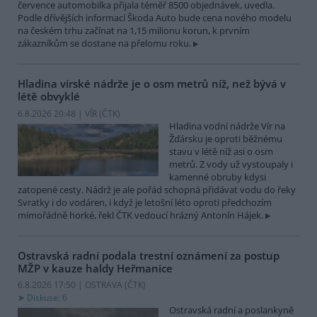
července automobilka přijala téměř 8500 objednávek, uvedla.
Podle dřívějších informací Škoda Auto bude cena nového modelu
na českém trhu začínat na 1,15 milionu korun, k prvním
zákazníkům se dostane na přelomu roku.
Hladina vírské nádrže je o osm metrů níž, než bývá v
létě obvyklé
6.8.2026 20:48 | VÍR (
ČTK
)
Hladina vodní nádrže Vír na
Žďársku je oproti běžnému
stavu v létě níž asi o osm
metrů. Z vody už vystoupaly i
kamenné obruby kdysi
zatopené cesty. Nádrž je ale pořád schopná přidávat vodu do řeky
Svratky i do vodáren, i když je letošní léto oproti předchozím
mimořádně horké, řekl ČTK vedoucí hrázný Antonín Hájek.
Ostravská radní podala trestní oznámení za postup
MŽP v kauze haldy Heřmanice
6.8.2026 17:50 | OSTRAVA (
ČTK
)
Diskuse: 6
Ostravská radní a poslankyně