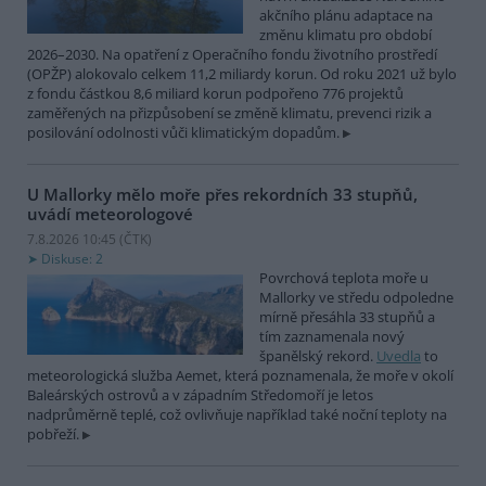
akčního plánu adaptace na
změnu klimatu pro období
2026–2030. Na opatření z Operačního fondu životního prostředí
(OPŽP) alokovalo celkem 11,2 miliardy korun. Od roku 2021 už bylo
z fondu částkou 8,6 miliard korun podpořeno 776 projektů
zaměřených na přizpůsobení se změně klimatu, prevenci rizik a
posilování odolnosti vůči klimatickým dopadům.
U Mallorky mělo moře přes rekordních 33 stupňů,
uvádí meteorologové
7.8.2026 10:45 (
ČTK
)
Diskuse: 2
Povrchová teplota moře u
Mallorky ve středu odpoledne
mírně přesáhla 33 stupňů a
tím zaznamenala nový
španělský rekord.
Uvedla
to
meteorologická služba Aemet, která poznamenala, že moře v okolí
Baleárských ostrovů a v západním Středomoří je letos
nadprůměrně teplé, což ovlivňuje například také noční teploty na
pobřeží.