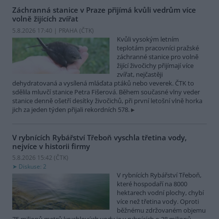
Záchranná stanice v Praze přijímá kvůli vedrům více
volně žijících zvířat
5.8.2026 17:40 | PRAHA (
ČTK
)
Kvůli vysokým letním
teplotám pracovníci pražské
záchranné stanice pro volně
žijící živočichy přijímají více
zvířat, nejčastěji
dehydratovaná a vysílená mláďata ptáků nebo veverek. ČTK to
sdělila mluvčí stanice Petra Fišerová. Během současné vlny veder
stanice denně ošetří desítky živočichů, při první letošní vlně horka
jich za jeden týden přijali rekordních 578.
V rybnících Rybářství Třeboň vyschla třetina vody,
nejvíce v historii firmy
5.8.2026 15:42 (
ČTK
)
Diskuse: 2
V rybnících Rybářství Třeboň,
které hospodaří na 8000
hektarech vodní plochy, chybí
více než třetina vody. Oproti
běžnému zdržovaném objemu