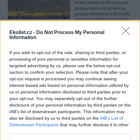
Pirátů Andrea Hoffmannová
podala trestní oznámení za
postup ministerstva životního
prostředí (MŽP) v kauze haldy
Heřmanice. Vyplývá to ze zprávy, kterou ČTK poskytla Česká
pirátská strana. Požaduje, aby policie prověřila okolnosti odebrání
Ekolist.cz -
Do Not Process My Personal
případu České inspekci životního prostředí (ČIŽP) a zastavení řízení.
Information
Hoffmannová ČTK sdělila, že trestní oznámení podala proti dosud
přesně nezjištěným osobám působícím na MŽP a ČIŽP, případně
If you wish to opt-out of the sale, sharing to third parties, or
dalším osobám, jejichž účast na popsaném postupu může být
zjištěna prověřováním. Stanovisko MŽP a ČIŽP ČTK shání.
processing of your personal or sensitive information for
targeted advertising by us, please use the below opt-out
section to confirm your selection. Please note that after your
Ředitelé odborů i mluvčí se z ČIŽP rozhodli odejít z
opt-out request is processed you may continue seeing
vlastní vůle, řekl Straka
interest-based ads based on personal information utilized by
6.8.2026 15:22 (
ČTK
)
us or personal information disclosed to third parties prior to
Diskuse: 1
your opt-out. You may separately opt-out of the further
Ředitel odboru vnitřních
disclosure of your personal information by third parties on the
služeb Matěj Mrlina, vedoucí
IAB’s list of downstream participants. This information may
služebního úřadu Oldřich
Jarolím a tisková mluvčí Miriam
also be disclosed by us to third parties on the
IAB’s List of
Loužecká končí na České
Downstream Participants
that may further disclose it to other
inspekci životního prostředí (ČIŽP) z vlastní iniciativy. Na dotaz ČTK
third parties.
to napsal nový ředitel inspekce Pavel Straka (za Motoristy). O jejich