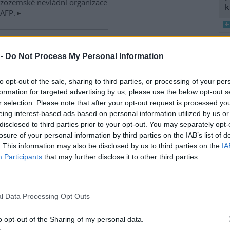
izozemské nevládní organizace
k
 AFP.
ské řeky minimální průtoky
 -
Do Not Process My Personal Information
K
)
8
 nedostatku srážek je téměř ve
K
 jihočeských řekách historicky
to opt-out of the sale, sharing to third parties, or processing of your per
O
nší průtok vody. Nejhorší je
formation for targeted advertising by us, please use the below opt-out s
9
ce v rovinatých oblastech,
r selection. Please note that after your opt-out request is processed y
O
klad na Českobudějovicku. ČTK
eing interest-based ads based on personal information utilized by us or
s
disclosed to third parties prior to your opt-out. You may separately opt-
1
losure of your personal information by third parties on the IAB’s list of
(
. This information may also be disclosed by us to third parties on the
IA
H
v zemědělské krajině,
Participants
that may further disclose it to other third parties.
p
a
iskuse: 12
ční záhumenky, tedy malá
l Data Processing Opt Outs
ka, významně zvyšují počet i
vou rozmanitost ptáků v
o opt-out of the Sharing of my personal data.
ělské krajině. Biodiverzitě