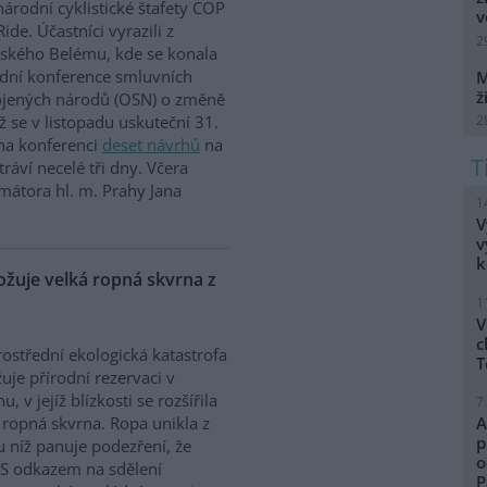
árodní cyklistické štafety COP
v
Ride. Účastníci vyrazili z
2
lského Belému, kde se konala
dní konference smluvních
M
ž
ojených národů (OSN) o změně
2
íž se v listopadu uskuteční 31.
 na konferenci
deset návrhů
na
ráví necelé tři dny. Včera
mátora hl. m. Prahy Jana
1
V
v
k
uje velká ropná skvrna z
1
V
c
ostřední ekologická katastrofa
T
uje přírodní rezervaci v
, v jejíž blízkosti se rozšířila
7
 ropná skvrna. Ropa unikla z
A
p
 u níž panuje podezření, že
o
. S odkazem na sdělení
P