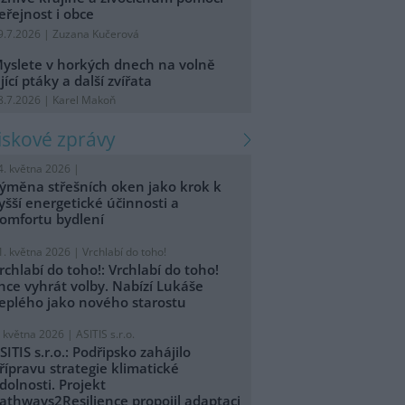
eřejnost i obce
9.7.2026 | Zuzana Kučerová
yslete v horkých dnech na volně
ijící ptáky a další zvířata
8.7.2026 | Karel Makoň
tiskové zprávy
4. května 2026 |
ýměna střešních oken jako krok k
yšší energetické účinnosti a
omfortu bydlení
1. května 2026 |
Vrchlabí do toho!
rchlabí do toho!: Vrchlabí do toho!
hce vyhrát volby. Nabízí Lukáše
eplého jako nového starostu
. května 2026 |
ASITIS s.r.o.
SITIS s.r.o.: Podřipsko zahájilo
řípravu strategie klimatické
dolnosti. Projekt
athways2Resilience propojil adaptaci