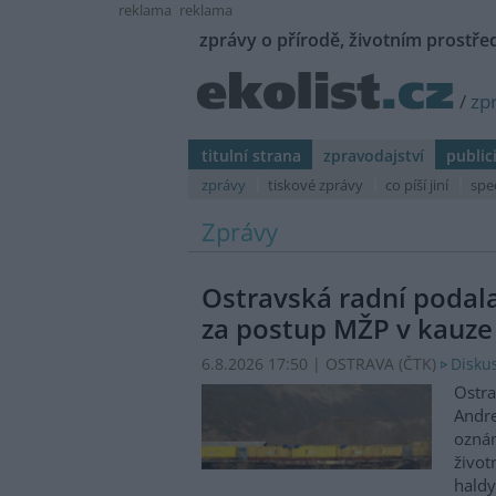
reklama
reklama
zprávy o přírodě, životním prostřed
/
zp
titulní strana
zpravodajství
public
zprávy
tiskové zprávy
co píší jiní
spe
Zprávy
Ostravská radní podal
za postup MŽP v kauze
6.8.2026 17:50 | OSTRAVA (
ČTK
)
Diskus
Ostra
Andre
oznám
život
haldy