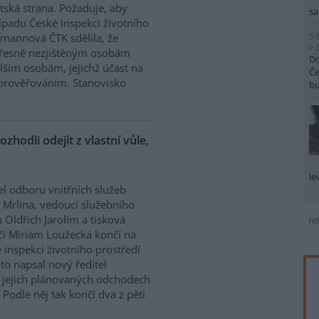
tská strana. Požaduje, aby
sa
řípadu České inspekci životního
5.
ffmannová ČTK sdělila, že
přesně nezjištěným osobám
Do
ším osobám, jejichž účast na
Če
prověřováním. Stanovisko
b
ozhodli odejít z vlastní vůle,
le
el odboru vnitřních služeb
 Mrlina, vedoucí služebního
 Oldřich Jarolím a tisková
re
í Miriam Loužecká končí na
 inspekci životního prostředí
K to napsal nový ředitel
 O jejich plánovaných odchodech
Podle něj tak končí dva z pěti