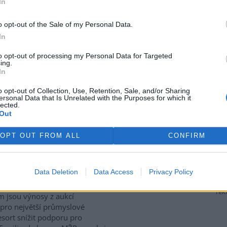
In
ívají také staré stodoly,
které ptákům poskytují úkryt i
 zemědělské krajině naopak
o opt-out of the Sale of my Personal Data.
iologie obratlovců Akademie
In
culture, Ecosystems and
to opt-out of processing my Personal Data for Targeted
ing.
In
P za přesun peněz z výnosů
o opt-out of Collection, Use, Retention, Sale, and/or Sharing
ersonal Data that Is Unrelated with the Purposes for which it
lected.
Out
gické organizace Hnutí DUHA
enpeace ČR kritizují
OPT OUT FROM ALL
CONFIRM
terstvo životního prostředí
 za plánovaný přesun peněz z
ů z emisních povolenek k
Data Deletion
Data Access
Privacy Policy
to v
tiskové zprávě
a
 Resort chce podle nich
rek
m jsou výnosy z aukcí
 pro největší průmyslové
sort snížit podporu pro