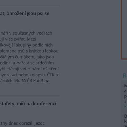
řat, ohrožení jsou psi se
ináři v současných vedrech
ují více zvířat. Mezi
zikovější skupiny podle nich
 plemena psů s krátkou lebkou
oštělým čumákem, jako jsou
edinci a zvířata se srdečním
hledávají veterinární ošetření
ehydrataci nebo kolapsu. ČTK to
árních lékařů ČR Kateřina
M
a
p
4
 štafety, míří na konferenci
D
k
ahy dnes dorazili jezdci
ž