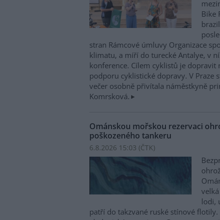
mezin
Bike 
brazi
posle
stran Rámcové úmluvy Organizace sp
klimatu, a míří do turecké Antalye, v n
konference. Cílem cyklistů je dopravit
podporu cyklistické dopravy. V Praze st
večer osobně přivítala náměstkyně pri
Komrsková.
Ománskou mořskou rezervaci ohrož
poškozeného tankeru
6.8.2026 15:03 (
ČTK
)
Bezpr
ohrož
Ománu
velká
lodi,
patří do takzvané ruské stínové flotily