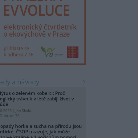
rady a návody
ýtus o zeleném koberci: Proč
nglický trávník v létě zabíjí život v
ůdě
.8.2026 | Jan Skala
Diskuse: 32
opady horka a sucha na přírodu jsou
ritické. ČSOP ukazuje, jak může
íznivé krajině a živočichům pomoci