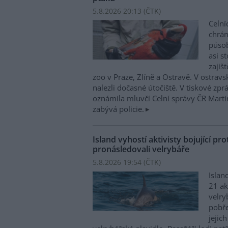
5.8.2026 20:13 (
ČTK
)
Celní
chrá
působí
asi s
zajiš
zoo v Praze, Zlíně a Ostravě. V ostrav
nalezli dočasné útočiště. V tiskové zp
oznámila mluvčí Celní správy ČR Mart
zabývá policie.
Island vyhostí aktivisty bojující pro
pronásledovali velrybáře
5.8.2026 19:54 (
ČTK
)
Islan
21 ak
velry
pobře
jejic