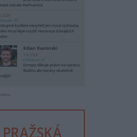
nace odvalu Heřmanice
8.2026
Diskuse: 39
stupné bydlení nevyřeší jen nová výstavba.
sko musí lépe využít renovace stávajících
udov
Kilian Kaminski
1.8.2026
Diskuse: 41
Evropa slibuje právo na opravu.
Budou ale opravy skutečně
vnější?
klama