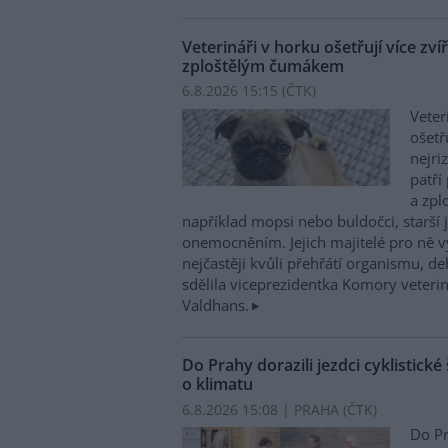
Veterináři v horku ošetřují více zví
zploštělým čumákem
6.8.2026 15:15 (
ČTK
)
Veter
ošetř
nejri
patří
a zpl
například mopsi nebo buldočci, starší j
onemocněním. Jejich majitelé pro ně vy
nejčastěji kvůli přehřátí organismu, d
sdělila viceprezidentka Komory veterin
Valdhans.
Do Prahy dorazili jezdci cyklistické
o klimatu
6.8.2026 15:08 | PRAHA (
ČTK
)
Do Pr