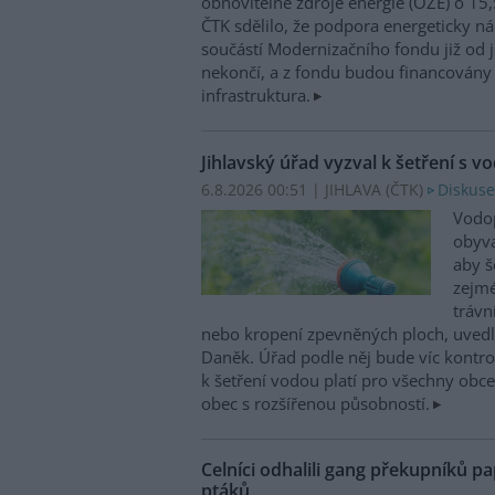
obnovitelné zdroje energie (OZE) o 15,
ČTK sdělilo, že podpora energeticky 
součástí Modernizačního fondu již od 
nekončí, a z fondu budou financovány 
infrastruktura.
Jihlavský úřad vyzval k šetření s v
6.8.2026 00:51 | JIHLAVA (
ČTK
)
Diskuse
Vodop
obyva
aby š
zejmé
trávn
nebo kropení zpevněných ploch, uvedl
Daněk. Úřad podle něj bude víc kontr
k šetření vodou platí pro všechny obce
obec s rozšířenou působností.
Celníci odhalili gang překupníků pa
ptáků