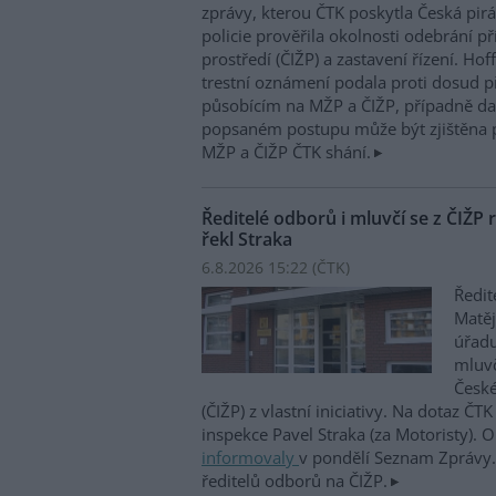
zprávy, kterou ČTK poskytla Česká pirá
policie prověřila okolnosti odebrání p
prostředí (ČIŽP) a zastavení řízení. Ho
trestní oznámení podala proti dosud 
působícím na MŽP a ČIŽP, případně dal
popsaném postupu může být zjištěna 
MŽP a ČIŽP ČTK shání.
Ředitelé odborů i mluvčí se z ČIŽP r
řekl Straka
6.8.2026 15:22 (
ČTK
)
Ředit
Matěj
úřadu
mluvč
České
(ČIŽP) z vlastní iniciativy. Na dotaz ČT
inspekce Pavel Straka (za Motoristy).
informovaly
v pondělí Seznam Zprávy. 
ředitelů odborů na ČIŽP.