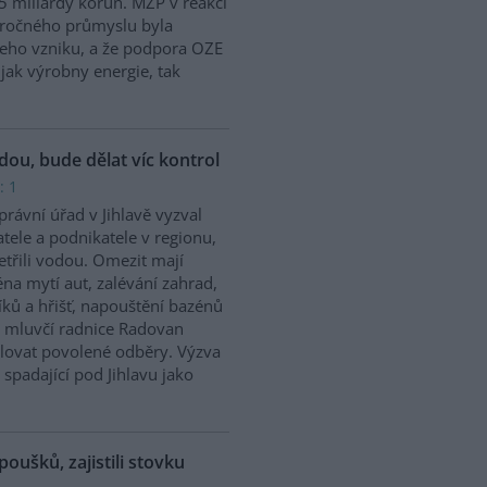
5 miliardy korun. MŽP v reakci
náročného průmyslu byla
jeho vzniku, a že podpora OZE
jak výrobny energie, tak
odou, bude dělat víc kontrol
: 1
rávní úřad v Jihlavě vyzval
tele a podnikatele v regionu,
etřili vodou. Omezit mají
na mytí aut, zalévání zahrad,
íků a hřišť, napouštění bazénů
 mluvčí radnice Radovan
olovat povolené odběry. Výzva
 spadající pod Jihlavu jako
poušků, zajistili stovku