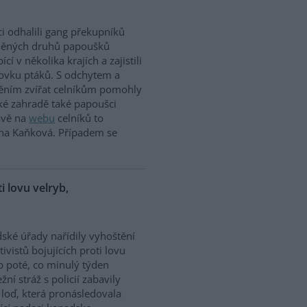
ci odhalili gang překupníků
něných druhů papoušků
cí v několika krajích a zajistili
tovku ptáků. S odchytem a
těním zvířat celníkům pomohly
ské zahradě také papoušci
rávě na
webu
celníků to
ina Kaňková. Případem se
ti lovu velryb,
dské úřady nařídily vyhoštění
tivistů bojujících proti lovu
b poté, co minulý týden
žní stráž s policií zabavily
h loď, která pronásledovala