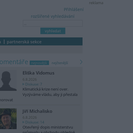
reklama
Přihlášení
rozšířené vyhledávání
a
partnerská sekce
komentáře
nejnovější
nejčtenější
Eliška Vidomus
6.8.2026
Diskuse: 7
Klimatická krize není over.
Vyzýváme vládu, aby ji přestala
norovat
Jiří Michalisko
6.8.2026
Diskuse: 14
Otevřený dopis ministerstvu
průmyslu a obchodu ohledně