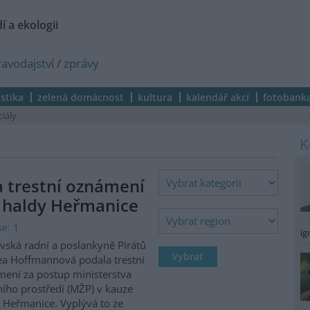
í a ekologii
ravodajství
/
zprávy
istika
zelená domácnost
kultura
kalendář akcí
fotobank
ciály
a trestní oznámení
 haldy Heřmanice
e: 1
ig
vská radní a poslankyně Pirátů
a Hoffmannová podala trestní
ení za postup ministerstva
ního prostředí (MŽP) v kauze
 Heřmanice. Vyplývá to ze