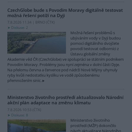
CzechGlobe bude s Povodím Moravy digitálně testovat
možná řešení potíží na Dyji
7.8.2026 11:34 | BRNO (
ČTK
)
Diskuse: 2
Možná řešení problémů s
ubýváním vody v Dyji budou
pomocí digitálního dvojčete
povodí testovat odborníci z
Ústavu globální změny
Akademie věd ČR (CzechGlobe) ve spolupráci se státním podnikem
Povodím Moravy. Problémy jsou nyní zejména v dolní části Dyje.
Na přelomu června a července pod nádrží Nové Mlýny uhynuly
ryby kvůli nedostatku kyslíku ve vodě způsobenému
přemnožením sinic.
Ministerstvo životního prostředí aktualizovalo Národní
akční plán adaptace na změnu klimatu
7.8.2026 10:53 (
ČTK
)
Diskuse: 8
Ministerstvo životního
prostředí (MŽP) dokončilo
návrh aktualizace Národního