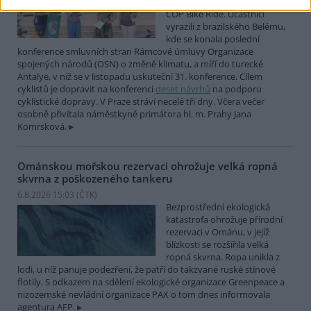
mezinárodní cyklistické štafety
COP Bike Ride. Účastníci
vyrazili z brazilského Belému,
kde se konala poslední
konference smluvních stran Rámcové úmluvy Organizace
spojených národů (OSN) o změně klimatu, a míří do turecké
Antalye, v níž se v listopadu uskuteční 31. konference. Cílem
cyklistů je dopravit na konferenci
deset návrhů
na podporu
cyklistické dopravy. V Praze stráví necelé tři dny. Včera večer
osobně přivítala náměstkyně primátora hl. m. Prahy Jana
Komrsková.
Ománskou mořskou rezervaci ohrožuje velká ropná
skvrna z poškozeného tankeru
6.8.2026 15:03 (
ČTK
)
Bezprostřední ekologická
katastrofa ohrožuje přírodní
rezervaci v Ománu, v jejíž
blízkosti se rozšířila velká
ropná skvrna. Ropa unikla z
lodi, u níž panuje podezření, že patří do takzvané ruské stínové
flotily. S odkazem na sdělení ekologické organizace Greenpeace a
nizozemské nevládní organizace PAX o tom dnes informovala
agentura AFP.