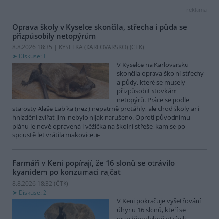
reklama
Oprava školy v Kyselce skončila, střecha i půda se
přizpůsobily netopýrům
8.8.2026 18:35 | KYSELKA (KARLOVARSKO) (
ČTK
)
Diskuse: 1
V Kyselce na Karlovarsku
skončila oprava školní střechy
a půdy, které se musely
přizpůsobit stovkám
netopýrů. Práce se podle
starosty Aleše Labíka (nez.) nepatrně protáhly, ale chod školy ani
hnízdění zvířat jimi nebylo nijak narušeno. Oproti původnímu
plánu je nově opravená i věžička na školní střeše, kam se po
spoustě let vrátila makovice.
Farmáři v Keni popírají, že 16 slonů se otrávilo
kyanidem po konzumaci rajčat
8.8.2026 18:32 (
ČTK
)
Diskuse: 2
V Keni pokračuje vyšetřování
úhynu 16 slonů, kteří se
pravděpodobně otrávili