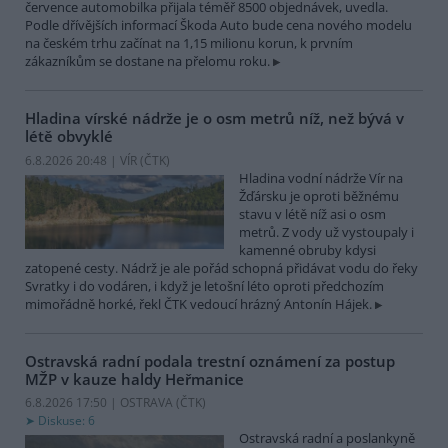
července automobilka přijala téměř 8500 objednávek, uvedla.
Podle dřívějších informací Škoda Auto bude cena nového modelu
na českém trhu začínat na 1,15 milionu korun, k prvním
zákazníkům se dostane na přelomu roku.
Hladina vírské nádrže je o osm metrů níž, než bývá v
létě obvyklé
6.8.2026 20:48 | VÍR (
ČTK
)
Hladina vodní nádrže Vír na
Žďársku je oproti běžnému
stavu v létě níž asi o osm
metrů. Z vody už vystoupaly i
kamenné obruby kdysi
zatopené cesty. Nádrž je ale pořád schopná přidávat vodu do řeky
Svratky i do vodáren, i když je letošní léto oproti předchozím
mimořádně horké, řekl ČTK vedoucí hrázný Antonín Hájek.
Ostravská radní podala trestní oznámení za postup
MŽP v kauze haldy Heřmanice
6.8.2026 17:50 | OSTRAVA (
ČTK
)
Diskuse: 6
Ostravská radní a poslankyně