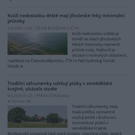
Kvůli nedostatku deště mají jihočeské řeky minimální
průtoky
6.8.2026 14:24 | ČESKÉ BUDĚJOVICE (
ČTK
)
Kvůli nedostatku srážek je
téměř ve všech jihočeských
řekách historicky nejmenší
průtok vody. Nejhorší je
situace v rovinatých oblastech,
například na Českobudějovicku. ČTK to řekl hydrolog Tomáš
Vlasák.
Tradiční záhumenky udržují ptáky v zemědělské
krajině, ukázala studie
6.8.2026 01:23 | PRAHA (
ČTK/Ekolist
)
Diskuse: 48
Tradiční záhumenky, tedy
malá políčka, významně
zvyšují počet i druhovou
rozmanitost ptáků v
zemědělské krajině.
Biodiverzitě prospívají také staré stodoly, otevřené půdy, pestré