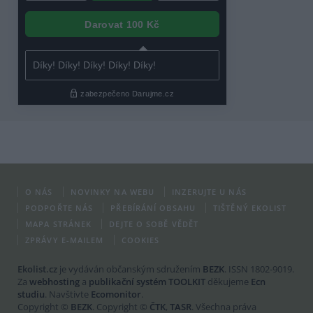
O NÁS
NOVINKY NA WEBU
INZERUJTE U NÁS
PODPOŘTE NÁS
PŘEBÍRÁNÍ OBSAHU
TIŠTĚNÝ EKOLIST
MAPA STRÁNEK
DEJTE O SOBĚ VĚDĚT
ZPRÁVY E-MAILEM
COOKIES
Ekolist.cz
je vydáván občanským sdružením
BEZK
. ISSN 1802-9019.
Za
webhosting
a
publikační systém TOOLKIT
děkujeme
Ecn
studiu
. Navštivte
Ecomonitor
.
Copyright ©
BEZK
. Copyright ©
ČTK
,
TASR
. Všechna práva