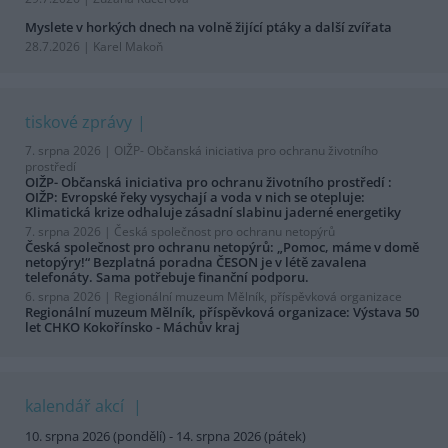
Myslete v horkých dnech na volně žijící ptáky a další zvířata
28.7.2026 | Karel Makoň
tiskové zprávy
7. srpna 2026 |
OIŽP- Občanská iniciativa pro ochranu životního
prostředí
OIŽP- Občanská iniciativa pro ochranu životního prostředí :
OIŽP: Evropské řeky vysychají a voda v nich se otepluje:
Klimatická krize odhaluje zásadní slabinu jaderné energetiky
7. srpna 2026 |
Česká společnost pro ochranu netopýrů
Česká společnost pro ochranu netopýrů: „Pomoc, máme v domě
netopýry!“ Bezplatná poradna ČESON je v létě zavalena
telefonáty. Sama potřebuje finanční podporu.
6. srpna 2026 |
Regionální muzeum Mělník, příspěvková organizace
Regionální muzeum Mělník, příspěvková organizace: Výstava 50
let CHKO Kokořínsko - Máchův kraj
kalendář akcí
10. srpna 2026 (pondělí) - 14. srpna 2026 (pátek)