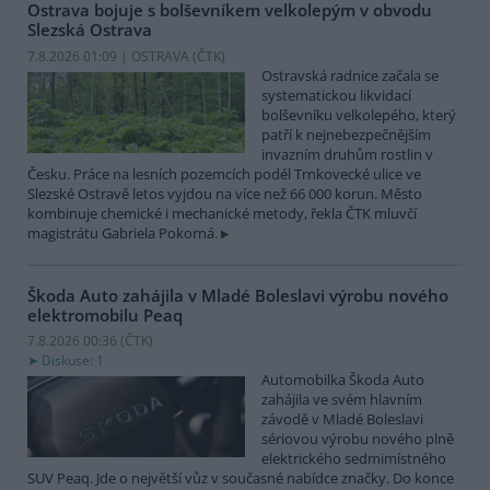
Ostrava bojuje s bolševníkem velkolepým v obvodu
Slezská Ostrava
7.8.2026 01:09 | OSTRAVA (
ČTK
)
Ostravská radnice začala se
systematickou likvidací
bolševníku velkolepého, který
patří k nejnebezpečnějším
invazním druhům rostlin v
Česku. Práce na lesních pozemcích podél Trnkovecké ulice ve
Slezské Ostravě letos vyjdou na více než 66 000 korun. Město
kombinuje chemické i mechanické metody, řekla ČTK mluvčí
magistrátu Gabriela Pokorná.
Škoda Auto zahájila v Mladé Boleslavi výrobu nového
elektromobilu Peaq
7.8.2026 00:36 (
ČTK
)
Diskuse: 1
Automobilka Škoda Auto
zahájila ve svém hlavním
závodě v Mladé Boleslavi
sériovou výrobu nového plně
elektrického sedmimístného
SUV Peaq. Jde o největší vůz v současné nabídce značky. Do konce