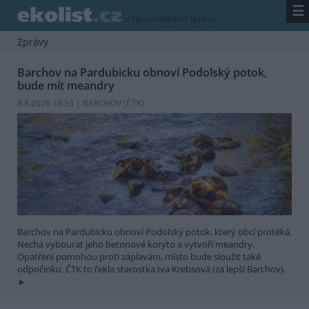
☰
/
zpravodajství
/
zprávy
Zprávy
Barchov na Pardubicku obnoví Podolský potok,
bude mít meandry
8.8.2026 18:53 | BARCHOV (
ČTK
)
Barchov na Pardubicku obnoví Podolský potok, který obcí protéká.
Nechá vybourat jeho betonové koryto a vytvoří meandry.
Opatření pomohou proti záplavám, místo bude sloužit také
odpočinku. ČTK to řekla starostka Iva Krebsová (za lepší Barchov).