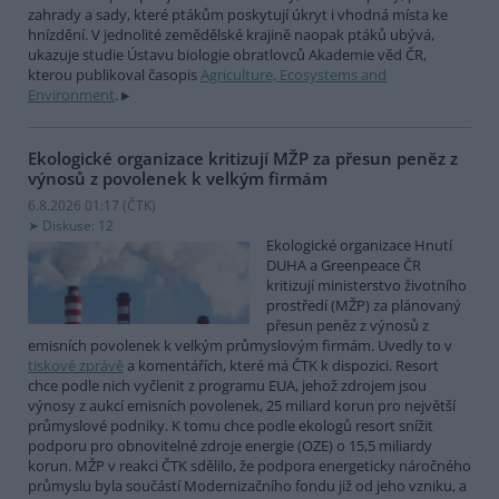
zahrady a sady, které ptákům poskytují úkryt i vhodná místa ke
hnízdění. V jednolité zemědělské krajině naopak ptáků ubývá,
ukazuje studie Ústavu biologie obratlovců Akademie věd ČR,
kterou publikoval časopis
Agriculture, Ecosystems and
Environment
.
Ekologické organizace kritizují MŽP za přesun peněz z
výnosů z povolenek k velkým firmám
6.8.2026 01:17 (
ČTK
)
Diskuse: 12
Ekologické organizace Hnutí
DUHA a Greenpeace ČR
kritizují ministerstvo životního
prostředí (MŽP) za plánovaný
přesun peněz z výnosů z
emisních povolenek k velkým průmyslovým firmám. Uvedly to v
tiskové zprávě
a komentářích, které má ČTK k dispozici. Resort
chce podle nich vyčlenit z programu EUA, jehož zdrojem jsou
výnosy z aukcí emisních povolenek, 25 miliard korun pro největší
průmyslové podniky. K tomu chce podle ekologů resort snížit
podporu pro obnovitelné zdroje energie (OZE) o 15,5 miliardy
korun. MŽP v reakci ČTK sdělilo, že podpora energeticky náročného
průmyslu byla součástí Modernizačního fondu již od jeho vzniku, a