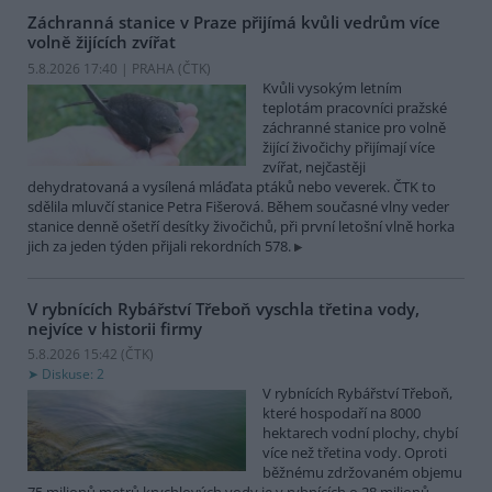
Záchranná stanice v Praze přijímá kvůli vedrům více
volně žijících zvířat
5.8.2026 17:40 | PRAHA (
ČTK
)
Kvůli vysokým letním
teplotám pracovníci pražské
záchranné stanice pro volně
žijící živočichy přijímají více
zvířat, nejčastěji
dehydratovaná a vysílená mláďata ptáků nebo veverek. ČTK to
sdělila mluvčí stanice Petra Fišerová. Během současné vlny veder
stanice denně ošetří desítky živočichů, při první letošní vlně horka
jich za jeden týden přijali rekordních 578.
V rybnících Rybářství Třeboň vyschla třetina vody,
nejvíce v historii firmy
5.8.2026 15:42 (
ČTK
)
Diskuse: 2
V rybnících Rybářství Třeboň,
které hospodaří na 8000
hektarech vodní plochy, chybí
více než třetina vody. Oproti
běžnému zdržovaném objemu