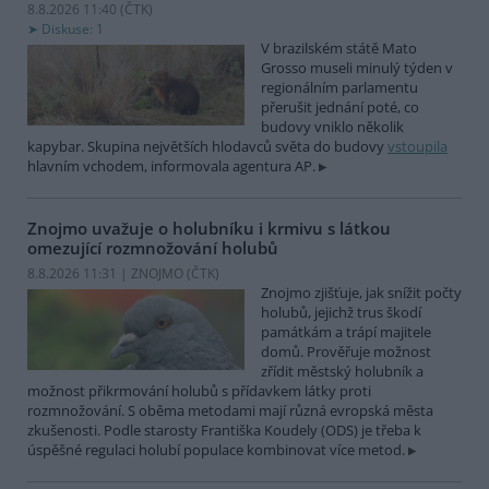
8.8.2026 11:40 (
ČTK
)
Diskuse: 1
V brazilském státě Mato
Grosso museli minulý týden v
regionálním parlamentu
přerušit jednání poté, co
budovy vniklo několik
kapybar. Skupina největších hlodavců světa do budovy
vstoupila
hlavním vchodem, informovala agentura AP.
Znojmo uvažuje o holubníku i krmivu s látkou
omezující rozmnožování holubů
8.8.2026 11:31 | ZNOJMO (
ČTK
)
Znojmo zjišťuje, jak snížit počty
holubů, jejichž trus škodí
památkám a trápí majitele
domů. Prověřuje možnost
zřídit městský holubník a
možnost přikrmování holubů s přídavkem látky proti
rozmnožování. S oběma metodami mají různá evropská města
zkušenosti. Podle starosty Františka Koudely (ODS) je třeba k
úspěšné regulaci holubí populace kombinovat více metod.