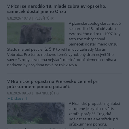
V Plzni se narodilo 18. mládě zubra evropského,
sameček dostal jméno Onzu
8.8.2026 10:13 | PLZEŇ (
ČTK
)
V plzeňské zoologické zahradě
se narodilo 18. mládě zubra
evropského od roku 1997, kdy
tato zoo zubry chová.
Sameček dostal jméno Onzu.
Stádo má teď pět členů. ČTK to řekl mluvčí zahrady Martin
Vobruba. Pro tento nedávno téměř vyhubený druh největšího
savce Evropy je vedena nejstarší mezinárodní plemenná kniha a
nedávno byla vydána nová za rok 2025.
V Hranické propasti na Přerovsku zemřel při
průzkumném ponoru potápěč
8.8.2026 09:58 | HRANICE (
ČTK
)
Diskuse: 1
V Hranické propasti, nejhlubší
zatopené jeskyni na světě,
zemřel potápěč. Tragická
událost se stala ve středu při
průzkumném ponoru,