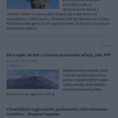
kyanidem poté, co
zkonzumovali rajčata z
okolních farem. Otázkou však zůstává, jak se jed dostal do
ekosystému, v němž spolu s divokou zvěří žijí také domácí zvířata.
Pěstitelé podle agentury AP popírají tvrzení, že by sloni uhynuli po
konzumaci rajčat.
reklama
Etna soptí, letiště v Catanii pozastavilo přílety, píše AFP
8.8.2026 12:33 (
ČTK
)
Diskuse: 1
Oblaka kouře a popela, které
vychrlila sicilská sopka Etna,
jedna z nejaktivnějších sopek
světa, přiměly dnes letiště v
Katánii pozastavit přílety
letadel, uvedla agentura AFP.
V brazilském regionálním parlamentu měli nezvanou
návštěvu - skupinu kapybar