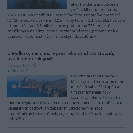
akčního plánu adaptace na
změnu klimatu pro období
2026–2030. Na opatření z Operačního fondu životního prostředí
(OPŽP) alokovalo celkem 11,2 miliardy korun. Od roku 2021 už bylo
z fondu částkou 8,6 miliard korun podpořeno 776 projektů
zaměřených na přizpůsobení se změně klimatu, prevenci rizik a
posilování odolnosti vůči klimatickým dopadům.
U Mallorky mělo moře přes rekordních 33 stupňů,
uvádí meteorologové
7.8.2026 10:45 (
ČTK
)
Diskuse: 2
Povrchová teplota moře u
Mallorky ve středu odpoledne
mírně přesáhla 33 stupňů a
tím zaznamenala nový
španělský rekord.
Uvedla
to
meteorologická služba Aemet, která poznamenala, že moře v okolí
Baleárských ostrovů a v západním Středomoří je letos
nadprůměrně teplé, což ovlivňuje například také noční teploty na
pobřeží.