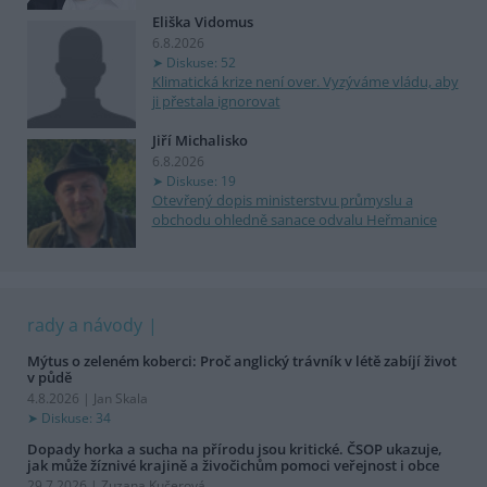
Eliška Vidomus
6.8.2026
Diskuse: 52
Klimatická krize není over. Vyzýváme vládu, aby
ji přestala ignorovat
Jiří Michalisko
6.8.2026
Diskuse: 19
Otevřený dopis ministerstvu průmyslu a
obchodu ohledně sanace odvalu Heřmanice
rady a návody
Mýtus o zeleném koberci: Proč anglický trávník v létě zabíjí život
v půdě
4.8.2026 | Jan Skala
Diskuse: 34
Dopady horka a sucha na přírodu jsou kritické. ČSOP ukazuje,
jak může žíznivé krajině a živočichům pomoci veřejnost i obce
29.7.2026 | Zuzana Kučerová