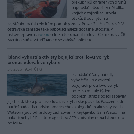
překupníků chráněných druhů
papoušků působící v několika
krajích a zajistili asi stovku
ptáků. S odchytem a
zajištěním zvířat celníkům pomohly zoo v Praze, Zlíně a Ostravě. V
ostravské zahradě také papoušci nalezli dočasné útočiště. V
tiskové zprávě na
webu
celníků to oznámila mluvčí Celní správy ČR
Martina Kaňková. Případem se zabývá policie.
Island vyhostí aktivisty bojující proti lovu velryb,
pronásledovali velrybáře
5.8.2026 19:54 (
ČTK
)
Islandské úřady nařídily
vyhoštění 21 aktivistů
bojujících proti lovu velryb
poté, co minulý týden
pobřežní stráž s policií zabavily
jejich loď, která pronásledovala velrybářské plavidlo. Pasažéři lodi
patřící nadaci kanadsko-amerického ekologického aktivisty Paula
Watsona jsou od té doby zadržováni v Reykjavíku. Sám Watson na
palubě nebyl. Píše o tom agentura AFP s odvoláním na islandskou
policii.