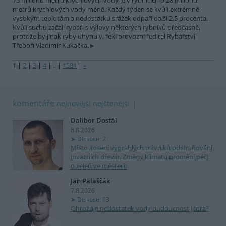
75 milionů metrů krychlových vody je v rybnících o 28 milionů
metrů krychlových vody méně. Každý týden se kvůli extrémně
vysokým teplotám a nedostatku srážek odpaří další 2,5 procenta.
Kvůli suchu začali rybáři s výlovy některých rybníků předčasně,
protože by jinak ryby uhynuly, řekl provozní ředitel Rybářství
Třeboň Vladimír Kukačka.
1
|
2
|
3
|
4
|
..
|
1581
|
»
komentáře
nejnovější
nejčtenější
Dalibor Dostál
8.8.2026
Diskuse: 2
Místo kosení vyprahlých trávníků odstraňování
invazních dřevin. Změny klimatu promění péči
o zeleň ve městech
Jan Palaščák
7.8.2026
Diskuse: 13
Ohrožuje nedostatek vody budoucnost jádra?