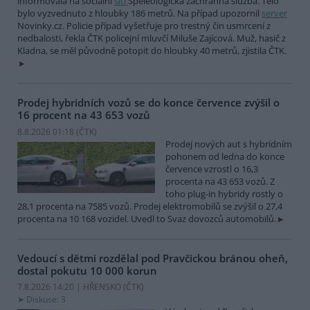
informovala na sociální
síti
Speleologická záchranná služba. Tělo
bylo vyzvednuto z hloubky 186 metrů. Na případ upozornil
server
Novinky.cz. Policie případ vyšetřuje pro trestný čin usmrcení z
nedbalosti, řekla ČTK policejní mluvčí Miluše Zajícová. Muž, hasič z
Kladna, se měl původně potopit do hloubky 40 metrů, zjistila ČTK.
Prodej hybridních vozů se do konce července zvýšil o
16 procent na 43 653 vozů
8.8.2026 01:18 (
ČTK
)
Prodej nových aut s hybridním
pohonem od ledna do konce
července vzrostl o 16,3
procenta na 43 653 vozů. Z
toho plug-in hybridy rostly o
28,1 procenta na 7585 vozů. Prodej elektromobilů se zvýšil o 27,4
procenta na 10 168 vozidel. Uvedl to Svaz dovozců automobilů.
Vedoucí s dětmi rozdělal pod Pravčickou bránou oheň,
dostal pokutu 10 000 korun
7.8.2026 14:20 | HŘENSKO (
ČTK
)
Diskuse: 3