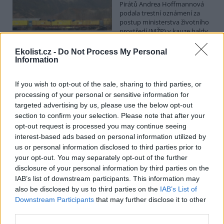
Pirátů Andrea Hoffmannová
podala trestní oznámení za
postup ministerstva životního
prostředí (MŽP) v kauze haldy
Heřmanice. Vyplývá to ze zprávy, kterou ČTK poskytla Česká
pirátská strana. Požaduje, aby policie prověřila okolnosti odebrání
Ekolist.cz -
Do Not Process My Personal
případu České inspekci životního prostředí (ČIŽP) a zastavení řízení.
Information
Hoffmannová ČTK sdělila, že trestní oznámení podala proti dosud
přesně nezjištěným osobám působícím na MŽP a ČIŽP, případně
If you wish to opt-out of the sale, sharing to third parties, or
dalším osobám, jejichž účast na popsaném postupu může být
zjištěna prověřováním. Stanovisko MŽP a ČIŽP ČTK shání.
processing of your personal or sensitive information for
targeted advertising by us, please use the below opt-out
section to confirm your selection. Please note that after your
Ředitelé odborů i mluvčí se z ČIŽP rozhodli odejít z
opt-out request is processed you may continue seeing
vlastní vůle, řekl Straka
interest-based ads based on personal information utilized by
6.8.2026 15:22 (
ČTK
)
us or personal information disclosed to third parties prior to
Diskuse: 1
your opt-out. You may separately opt-out of the further
Ředitel odboru vnitřních
disclosure of your personal information by third parties on the
služeb Matěj Mrlina, vedoucí
IAB’s list of downstream participants. This information may
služebního úřadu Oldřich
Jarolím a tisková mluvčí Miriam
also be disclosed by us to third parties on the
IAB’s List of
Loužecká končí na České
Downstream Participants
that may further disclose it to other
inspekci životního prostředí (ČIŽP) z vlastní iniciativy. Na dotaz ČTK
third parties.
to napsal nový ředitel inspekce Pavel Straka (za Motoristy). O jejich