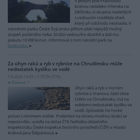
V jeskyni pod Pravčickou
bránou nedaleko Hřenska na
Děčínsku si skupina nezletilých
s vedoucím rozdělala oheň,
který při odchodu neuhasila. V
národním parku České Švýcarsko přitom platí nejvyšší možný
stupeň požárního rizika. Strážci vedoucího dostihli a dali mu
pokutu 10 000 korun. Informoval o tom národní park na
facebooku.
Za úhyn raků a ryb v rybníce na Chrudimsku může
nedostatek kyslíku ve vodě
7.8.2026 14:05 | CTĚTÍN (
ČTK
)
Diskuse: 1
Úhyn raků a ryb v Horním
rybníce u Vranova, části obce
Ctětín na Chrudimsku, má na
svědomí nedostatek kyslíku ve
vodě. Způsobilo ho horké
počasí s minimem srážek. Podezření na otravu modrou skalicí se
nepotvrdilo, uvedla na dotaz ČTK ředitelka oblastního
inspektorátu České inspekce životního prostředí (ČIŽP) v Hradci
Králové Jana Štěpánková.