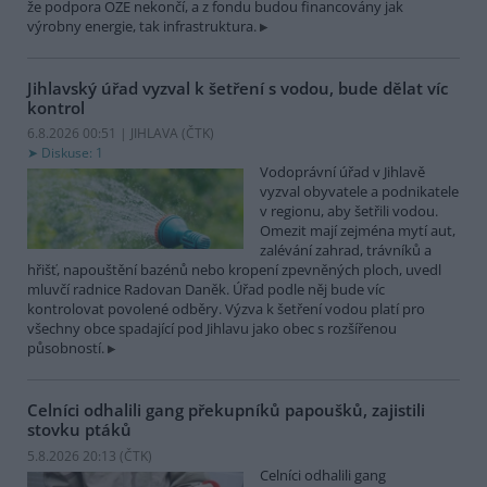
že podpora OZE nekončí, a z fondu budou financovány jak
výrobny energie, tak infrastruktura.
Jihlavský úřad vyzval k šetření s vodou, bude dělat víc
kontrol
6.8.2026 00:51 | JIHLAVA (
ČTK
)
Diskuse: 1
Vodoprávní úřad v Jihlavě
vyzval obyvatele a podnikatele
v regionu, aby šetřili vodou.
Omezit mají zejména mytí aut,
zalévání zahrad, trávníků a
hřišť, napouštění bazénů nebo kropení zpevněných ploch, uvedl
mluvčí radnice Radovan Daněk. Úřad podle něj bude víc
kontrolovat povolené odběry. Výzva k šetření vodou platí pro
všechny obce spadající pod Jihlavu jako obec s rozšířenou
působností.
Celníci odhalili gang překupníků papoušků, zajistili
stovku ptáků
5.8.2026 20:13 (
ČTK
)
Celníci odhalili gang