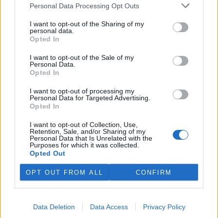
plánovaných odchodech
informovaly
v pondělí Seznam Zprávy.
Personal Data Processing Opt Outs
Podle něj tak končí dva z pěti ředitelů odborů na ČIŽP.
I want to opt-out of the Sharing of my
personal data.
Veterináři v horku ošetřují více zvířat, ohrožení jsou psi
Opted In
se zploštělým čumákem
6.8.2026 15:15 (
ČTK
)
I want to opt-out of the Sale of my
Personal Data.
Veterináři v současných
Opted In
vedrech ošetřují více zvířat.
Mezi nejrizikovější skupiny
I want to opt-out of processing my
podle nich patří plemena psů s
Personal Data for Targeted Advertising.
krátkou lebkou a zploštělým
Opted In
čumákem, jako jsou například mopsi nebo buldočci, starší jedinci a
zvířata se srdečním onemocněním. Jejich majitelé pro ně
I want to opt-out of Collection, Use,
vyhledávají veterinární ošetření nejčastěji kvůli přehřátí organismu,
Retention, Sale, and/or Sharing of my
dehydrataci nebo kolapsu. ČTK to sdělila viceprezidentka Komory
Personal Data that Is Unrelated with the
veterinárních lékařů ČR Kateřina Valdhans.
Purposes for which it was collected.
Opted Out
Do Prahy dorazili jezdci cyklistické štafety, míří na
OPT OUT FROM ALL
CONFIRM
konferenci o klimatu
6.8.2026 15:08 | PRAHA (
ČTK
)
Diskuse: 2
Data Deletion
Data Access
Privacy Policy
Do Prahy dnes dorazili jezdci