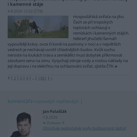
i kamenné stáje
4.8.2026 12:52 (
ČTK
)
Hospodářská zvířata na jihu
Čech se při tropických
teplotách ochlazují v
remízkách i kamenných stájích.
Někteří jihočeští farmáři
vypouštějí krávy, ovce či koně na pastviny v noci a v největších
vedrech je nechávají uvnitř chladnějších budov. Kvůli suchu
neroste na loukách tráva a zemědělci musí dobytek přikrmovat
zásobami sena na zimu. Vysychají zdroje vody a rostou náklady na
její dopravu i na elektřinu na ochlazování zvířat, zjistila ČTK.
1
|
2
|
3
|
4
|
..
|
1581
|
»
komentáře
nejnovější
nejčtenější
Jan Palaščák
7.8.2026
Diskuse: 9
Ohrožuje nedostatek vody budoucnost jádra?