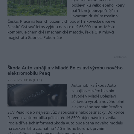
bolševníku velkolepého, který
patří k nejnebezpečnějším
invazním druhům rostlin v
Česku. Práce na lesních pozemcích podél Trnkovecké ulice ve
Slezské Ostravě letos vyjdou na více než 66 000 korun. Město
kombinuje chemické i mechanické metody, řekla ČTK mluvčí
magistrátu Gabriela Pokorná.
reklama
Škoda Auto zahájila v Mladé Boleslavi výrobu nového
elektromobilu Peaq
7.8.2026 00:36 (
ČTK
)
Automobilka Škoda Auto
zahájila ve svém hlavním
závodě v Mladé Boleslavi
sériovou výrobu nového plně
elektrického sedmimístného
SUV Peaq. Jde o největší vůz v současné nabídce značky. Do konce
července automobilka přijala téměř 8500 objednávek, uvedla.
Podle dřívějších informací Škoda Auto bude cena nového modelu
na českém trhu začínat na 1,15 milionu korun, k prvním
zákazníkům se dostane na přelomu roku.