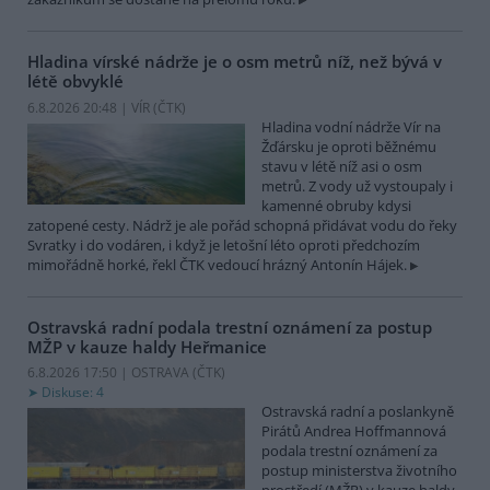
Hladina vírské nádrže je o osm metrů níž, než bývá v
létě obvyklé
6.8.2026 20:48 | VÍR (
ČTK
)
Hladina vodní nádrže Vír na
Žďársku je oproti běžnému
stavu v létě níž asi o osm
metrů. Z vody už vystoupaly i
kamenné obruby kdysi
zatopené cesty. Nádrž je ale pořád schopná přidávat vodu do řeky
Svratky i do vodáren, i když je letošní léto oproti předchozím
mimořádně horké, řekl ČTK vedoucí hrázný Antonín Hájek.
Ostravská radní podala trestní oznámení za postup
MŽP v kauze haldy Heřmanice
6.8.2026 17:50 | OSTRAVA (
ČTK
)
Diskuse: 4
Ostravská radní a poslankyně
Pirátů Andrea Hoffmannová
podala trestní oznámení za
postup ministerstva životního