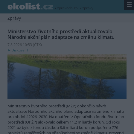
☰
/
zpravodajství
/
zprávy
Zprávy
Ministerstvo životního prostředí aktualizovalo
Národní akční plán adaptace na změnu klimatu
7.8.2026 10:53 (
ČTK
)
Diskuse: 1
Ministerstvo životního prostředí (MŽP) dokončilo návrh
aktualizace Národního akčního plánu adaptace na změnu klimatu
pro období 2026–2030. Na opatření z Operačního fondu životního
prostředí (OPŽP) alokovalo celkem 11,2 miliardy korun. Od roku
2021 už bylo z fondu částkou 8,6 miliard korun podpořeno 776
projektů zaměřených na přizpůsobení se změně klimatu, prevenci