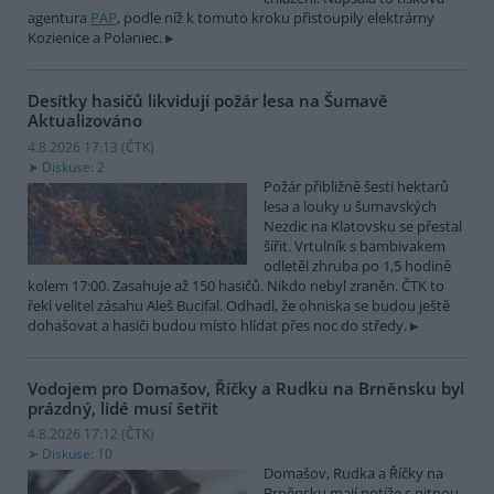
agentura
PAP
, podle níž k tomuto kroku přistoupily elektrárny
Kozienice a Polaniec.
Desítky hasičů likvidují požár lesa na Šumavě
Aktualizováno
4.8.2026 17:13 (
ČTK
)
Diskuse: 2
Požár přibližně šesti hektarů
lesa a louky u šumavských
Nezdic na Klatovsku se přestal
šířit. Vrtulník s bambivakem
odletěl zhruba po 1,5 hodině
kolem 17:00. Zasahuje až 150 hasičů. Nikdo nebyl zraněn. ČTK to
řekl velitel zásahu Aleš Bucifal. Odhadl, že ohniska se budou ještě
dohašovat a hasiči budou místo hlídat přes noc do středy.
Vodojem pro Domašov, Říčky a Rudku na Brněnsku byl
prázdný, lidé musí šetřit
4.8.2026 17:12 (
ČTK
)
Diskuse: 10
Domašov, Rudka a Říčky na
Brněnsku mají potíže s pitnou