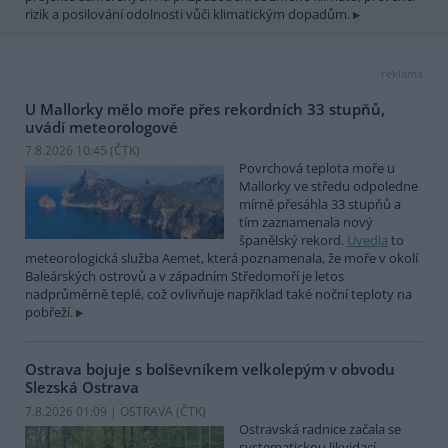
rizik a posilování odolnosti vůči klimatickým dopadům.
reklama
U Mallorky mělo moře přes rekordních 33 stupňů,
uvádí meteorologové
7.8.2026 10:45 (
ČTK
)
Povrchová teplota moře u
Mallorky ve středu odpoledne
mírně přesáhla 33 stupňů a
tím zaznamenala nový
španělský rekord.
Uvedla
to
meteorologická služba Aemet, která poznamenala, že moře v okolí
Baleárských ostrovů a v západním Středomoří je letos
nadprůměrně teplé, což ovlivňuje například také noční teploty na
pobřeží.
Ostrava bojuje s bolševníkem velkolepým v obvodu
Slezská Ostrava
7.8.2026 01:09 | OSTRAVA (
ČTK
)
Ostravská radnice začala se
systematickou likvidací