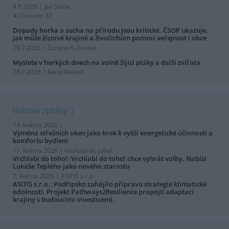
4.8.2026 | Jan Skala
Diskuse: 32
Dopady horka a sucha na přírodu jsou kritické. ČSOP ukazuje,
jak může žíznivé krajině a živočichům pomoci veřejnost i obce
29.7.2026 | Zuzana Kučerová
Myslete v horkých dnech na volně žijící ptáky a další zvířata
28.7.2026 | Karel Makoň
tiskové zprávy
14. května 2026 |
Výměna střešních oken jako krok k vyšší energetické účinnosti a
komfortu bydlení
11. května 2026 |
Vrchlabí do toho!
Vrchlabí do toho!: Vrchlabí do toho! chce vyhrát volby. Nabízí
Lukáše Teplého jako nového starostu
7. května 2026 |
ASITIS s.r.o.
ASITIS s.r.o.: Podřipsko zahájilo přípravu strategie klimatické
odolnosti. Projekt Pathways2Resilience propojil adaptaci
krajiny s budoucími investicemi.