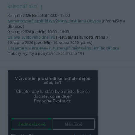
kalendář akcí
8. srpna 2026 (sobota) 14:00 - 15:00
Komentované prohlídky výstavy Rostlinná Odysea
(Přednášky a
diskuse, )
9. srpna 2026 (neděle) 10:00 - 16:00
Oslava Světového dne lvů
(Festivaly a slavnosti, Praha 7 )
10. srpna 2026 (pondělí) - 14. srpna 2026 (pátek)
Hrajeme si v Pralese - 2. turnus příměstského letního tábora
(Tábory, výlety a pobytové akce, Praha 19 )