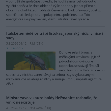
v pondělí ale společnost uvedla, že hodlá sama rozhodnout o
využití peněz a že chce ohledně výše podpory jednat přímo s
obcemi v okolí těžební oblasti. Červeného krok překvapil, postup
společnosti sleduje se znepokojením. Společnost patří do
energetické skupiny Sev.en, kterou vlastní Pavel Tykač.
Italské zemědělce trápí listokaz japonský ničící vinice i
sady
5.8.2026 01:12 | ŘÍM (
ČTK
)
Diskuse: 2
Duhově zelení brouci s
měňavými krovkami, jejichž
původní domovinou je
Japonsko, se stávají čím dál
větší hrozbou v Itálii. Rojí se po
sadech a vinicích a zanechávají za sebou listy s vykousanými
mřížkami, což oslabuje rostliny a snižuje úrodu, napsala agentura
AP.
Ministerstvo v kauze haldy Heřmanice rozhodlo, že
viník neexistuje
4.8.2026 19:12 | OSTRAVA (
ČTK
)