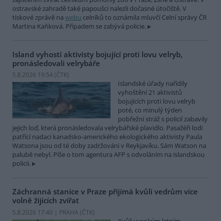
ostravské zahradě také papoušci nalezli dočasné útočiště. V
tiskové zprávě na
webu
celníků to oznámila mluvčí Celní správy ČR
Martina Kaňková. Případem se zabývá policie.
Island vyhostí aktivisty bojující proti lovu velryb,
pronásledovali velrybáře
5.8.2026 19:54 (
ČTK
)
Islandské úřady nařídily
vyhoštění 21 aktivistů
bojujících proti lovu velryb
poté, co minulý týden
pobřežní stráž s policií zabavily
jejich loď, která pronásledovala velrybářské plavidlo. Pasažéři lodi
patřící nadaci kanadsko-amerického ekologického aktivisty Paula
Watsona jsou od té doby zadržováni v Reykjavíku. Sám Watson na
palubě nebyl. Píše o tom agentura AFP s odvoláním na islandskou
policii.
Záchranná stanice v Praze přijímá kvůli vedrům více
volně žijících zvířat
5.8.2026 17:40 | PRAHA (
ČTK
)
Kvůli vysokým letním