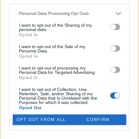
third parties.
Třeboň Vladimír Kukačka.
Personal Data Processing Opt Outs
Hladina Dunaje je na rekordním minimu; lodě uvázly,
I want to opt-out of the Sharing of my
rybáři jsou bez práce
personal data.
5.8.2026 15:37 | BUKUREŠŤ (
ČTK
)
Opted In
Diskuse: 17
Turistický přístav v
I want to opt-out of the Sale of my
rumunském městě Corabia,
Personal Data.
které leží na břehu Dunaje, je
Opted In
opuštěný. Až na několik člunů
uvázlých v řasách. Hladina
I want to opt-out of processing my
Personal Data for Targeted Advertising.
řeky je tak nízko, že plavidla už nemohou kvůli písčitým mělčinám
Opted In
do přístavu vplouvat ani z něj vyplouvat, píše agentura AFP.
I want to opt-out of Collection, Use,
Retention, Sale, and/or Sharing of my
Bozkovské jeskyně na Semilsku zažívají za tropických
Personal Data that Is Unrelated with the
teplot nečekaný nápor
Purposes for which it was collected.
Opted Out
5.8.2026 11:20 | BOZKOV (
ČTK
)
Bozkovské dolomitové jeskyně
OPT OUT FROM ALL
CONFIRM
na Semilsku zažívají za
současných tropických teplot
nečekaný nápor. Jde sice o
jedno z nejchladnějších míst v