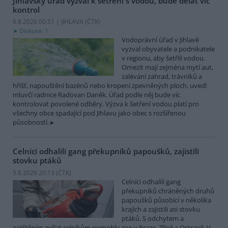
Jihlavský úřad vyzval k šetření s vodou, bude dělat víc
kontrol
6.8.2026 00:51 | JIHLAVA (
ČTK
)
Diskuse: 1
Vodoprávní úřad v Jihlavě
vyzval obyvatele a podnikatele
v regionu, aby šetřili vodou.
Omezit mají zejména mytí aut,
zalévání zahrad, trávníků a
hřišť, napouštění bazénů nebo kropení zpevněných ploch, uvedl
mluvčí radnice Radovan Daněk. Úřad podle něj bude víc
kontrolovat povolené odběry. Výzva k šetření vodou platí pro
všechny obce spadající pod Jihlavu jako obec s rozšířenou
působností.
Celníci odhalili gang překupníků papoušků, zajistili
stovku ptáků
5.8.2026 20:13 (
ČTK
)
Celníci odhalili gang
překupníků chráněných druhů
papoušků působící v několika
krajích a zajistili asi stovku
ptáků. S odchytem a
zajištěním zvířat celníkům pomohly zoo v Praze, Zlíně a Ostravě. V