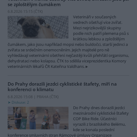
se zploštělým čumákem
6.8.2026 15:15 (
ČTK
)
Veterináři v současných
vedrech ošetřují více zvířat.
Mezi nejrizikovější skupiny
podle nich patří plemena psů s
krátkou lebkou a zploštělým
čumákem, jako jsou například mopsi nebo buldočci, starší jedinci a
zvířata se srdečním onemocněním. Jejich majitelé pro ně
vyhledávají veterinární ošetření nejčastěji kvůli přehřátí organismu,
dehydrataci nebo kolapsu. ČTK to sdělila viceprezidentka Komory
veterinárních lékařů ČR Kateřina Valdhans.
Do Prahy dorazili jezdci cyklistické štafety, míří na
konferenci o klimatu
6.8.2026 15:08 | PRAHA (
ČTK
)
Diskuse: 2
Do Prahy dnes dorazili jezdci
mezinárodní cyklistické štafety
COP Bike Ride. Účastníci
vyrazili z brazilského Belému,
kde se konala poslední
konference smluvních stran Rámcové úmluvy Organizace