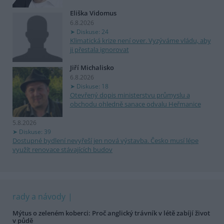
Eliška Vidomus
6.8.2026
Diskuse: 24
Klimatická krize není over. Vyzýváme vládu, aby
ji přestala ignorovat
Jiří Michalisko
6.8.2026
Diskuse: 18
Otevřený dopis ministerstvu průmyslu a
obchodu ohledně sanace odvalu Heřmanice
5.8.2026
Diskuse: 39
Dostupné bydlení nevyřeší jen nová výstavba. Česko musí lépe
využít renovace stávajících budov
rady a návody
Mýtus o zeleném koberci: Proč anglický trávník v létě zabíjí život
v půdě