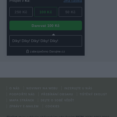
O NÁS
NOVINKY NA WEBU
INZERUJTE U NÁS
PODPOŘTE NÁS
PŘEBÍRÁNÍ OBSAHU
TIŠTĚNÝ EKOLIST
MAPA STRÁNEK
DEJTE O SOBĚ VĚDĚT
ZPRÁVY E-MAILEM
COOKIES