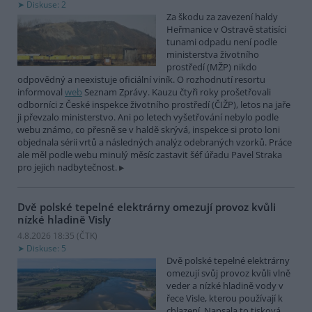
Diskuse: 2
Za škodu za zavezení haldy
Heřmanice v Ostravě statisíci
tunami odpadu není podle
ministerstva životního
prostředí (MŽP) nikdo
odpovědný a neexistuje oficiální viník. O rozhodnutí resortu
informoval
web
Seznam Zprávy. Kauzu čtyři roky prošetřovali
odborníci z České inspekce životního prostředí (ČIŽP), letos na jaře
ji převzalo ministerstvo. Ani po letech vyšetřování nebylo podle
webu známo, co přesně se v haldě skrývá, inspekce si proto loni
objednala sérii vrtů a následných analýz odebraných vzorků. Práce
ale měl podle webu minulý měsíc zastavit šéf úřadu Pavel Straka
pro jejich nadbytečnost.
Dvě polské tepelné elektrárny omezují provoz kvůli
nízké hladině Visly
4.8.2026 18:35 (
ČTK
)
Diskuse: 5
Dvě polské tepelné elektrárny
omezují svůj provoz kvůli vlně
veder a nízké hladině vody v
řece Visle, kterou používají k
chlazení. Napsala to tisková