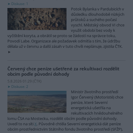
Diskuse: 1
Potok Bylanka v Pardubicích v
důsledku dlouhodobě nízkých
průtoků a suchého počasí
vyschl. Městský obvod VI chce
využít období bez vody k
vyčištění koryta, a obrátil se proto se žádostí na správce toku,
Povodí Labe. Organizace ale požadavek odmítla s tím, že údržbu
dělala už v červnu a další zásah v tuto chvíli neplánuje, zjistila ČTK.
Červený chce peníze ušetřené za rekultivaci rozdělit
obcím podle původní dohody
5.8.2026 01:29 (
ČTK
)
Diskuse: 2
Ministr životního prostředí
Igor Červený (Motoristé) chce
peníze, které Severní
energetická ušetřila na
rekultivacích hnědouhelného
lomu ČSA na Mostecku, rozdělit obcím podle původní dohody.
Uvedl to na síti
X
. Původně chtěla Severní energetická dát peníze
obcím prostřednictvím Státního fondu životního prostředí (SFŽP),