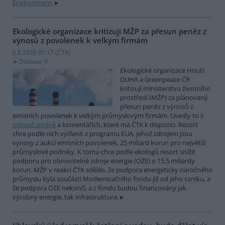
Environment
.
Ekologické organizace kritizují MŽP za přesun peněz z
výnosů z povolenek k velkým firmám
6.8.2026 01:17 (
ČTK
)
Diskuse: 9
Ekologické organizace Hnutí
DUHA a Greenpeace ČR
kritizují ministerstvo životního
prostředí (MŽP) za plánovaný
přesun peněz z výnosů z
emisních povolenek k velkým průmyslovým firmám. Uvedly to v
tiskové zprávě
a komentářích, které má ČTK k dispozici. Resort
chce podle nich vyčlenit z programu EUA, jehož zdrojem jsou
výnosy z aukcí emisních povolenek, 25 miliard korun pro největší
průmyslové podniky. K tomu chce podle ekologů resort snížit
podporu pro obnovitelné zdroje energie (OZE) o 15,5 miliardy
korun. MŽP v reakci ČTK sdělilo, že podpora energeticky náročného
průmyslu byla součástí Modernizačního fondu již od jeho vzniku, a
že podpora OZE nekončí, a z fondu budou financovány jak
výrobny energie, tak infrastruktura.