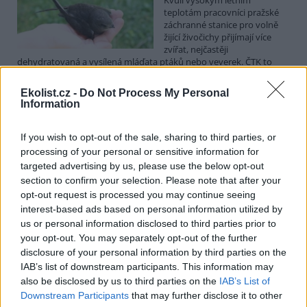
teplotám pracovníci pražské
záchranné stanice pro volně
žijící živočichy přijímají více
zvířat, nejčastěji
dehydratovaná a vysílená mláďata ptáků nebo veverek. ČTK to
sdělila mluvčí stanice Petra Fišerová. Během současné vlny veder
stanice denně ošetří desítky živočichů, při první letošní vlně horka
Ekolist.cz -
Do Not Process My Personal
jich za jeden týden přijali rekordních 578.
Information
V rybnících Rybářství Třeboň vyschla třetina vody,
If you wish to opt-out of the sale, sharing to third parties, or
nejvíce v historii firmy
processing of your personal or sensitive information for
targeted advertising by us, please use the below opt-out
5.8.2026 15:42 (
ČTK
)
Diskuse: 1
section to confirm your selection. Please note that after your
V rybnících Rybářství Třeboň,
opt-out request is processed you may continue seeing
které hospodaří na 8000
interest-based ads based on personal information utilized by
hektarech vodní plochy, chybí
us or personal information disclosed to third parties prior to
více než třetina vody. Oproti
your opt-out. You may separately opt-out of the further
běžnému zdržovaném objemu
75 milionů metrů krychlových vody je v rybnících o 28 milionů
disclosure of your personal information by third parties on the
metrů krychlových vody méně. Každý týden se kvůli extrémně
IAB’s list of downstream participants. This information may
vysokým teplotám a nedostatku srážek odpaří další 2,5 procenta.
also be disclosed by us to third parties on the
IAB’s List of
Kvůli suchu začali rybáři s výlovy některých rybníků předčasně,
Downstream Participants
that may further disclose it to other
protože by jinak ryby uhynuly, řekl provozní ředitel Rybářství