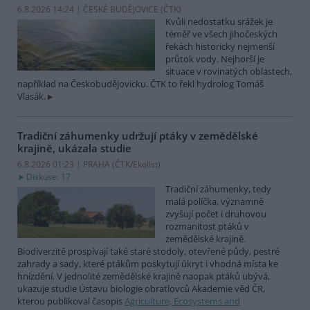
6.8.2026 14:24 | ČESKÉ BUDĚJOVICE (
ČTK
)
Kvůli nedostatku srážek je
téměř ve všech jihočeských
řekách historicky nejmenší
průtok vody. Nejhorší je
situace v rovinatých oblastech,
například na Českobudějovicku. ČTK to řekl hydrolog Tomáš
Vlasák.
Tradiční záhumenky udržují ptáky v zemědělské
krajině, ukázala studie
6.8.2026 01:23 | PRAHA (
ČTK/Ekolist
)
Diskuse: 17
Tradiční záhumenky, tedy
malá políčka, významně
zvyšují počet i druhovou
rozmanitost ptáků v
zemědělské krajině.
Biodiverzitě prospívají také staré stodoly, otevřené půdy, pestré
zahrady a sady, které ptákům poskytují úkryt i vhodná místa ke
hnízdění. V jednolité zemědělské krajině naopak ptáků ubývá,
ukazuje studie Ústavu biologie obratlovců Akademie věd ČR,
kterou publikoval časopis
Agriculture, Ecosystems and