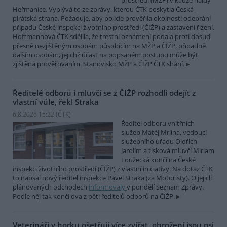
prostředí (MŽP) v kauze haldy
Heřmanice. Vyplývá to ze zprávy, kterou ČTK poskytla Česká
pirátská strana. Požaduje, aby policie prověřila okolnosti odebrání
případu České inspekci životního prostředí (ČIŽP) a zastavení řízení.
Hoffmannová ČTK sdělila, že trestní oznámení podala proti dosud
přesně nezjištěným osobám působícím na MŽP a ČIŽP, případně
dalším osobám, jejichž účast na popsaném postupu může být
zjištěna prověřováním. Stanovisko MŽP a ČIŽP ČTK shání.
Ředitelé odborů i mluvčí se z ČIŽP rozhodli odejít z
vlastní vůle, řekl Straka
6.8.2026 15:22 (
ČTK
)
Ředitel odboru vnitřních
služeb Matěj Mrlina, vedoucí
služebního úřadu Oldřich
Jarolím a tisková mluvčí Miriam
Loužecká končí na České
inspekci životního prostředí (ČIŽP) z vlastní iniciativy. Na dotaz ČTK
to napsal nový ředitel inspekce Pavel Straka (za Motoristy). O jejich
plánovaných odchodech
informovaly
v pondělí Seznam Zprávy.
Podle něj tak končí dva z pěti ředitelů odborů na ČIŽP.
Veterináři v horku ošetřují více zvířat, ohrožení jsou psi