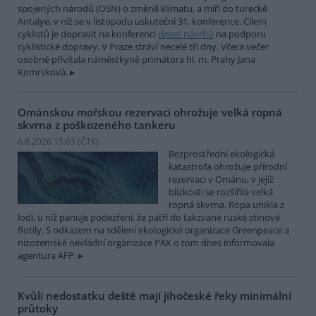
spojených národů (OSN) o změně klimatu, a míří do turecké
Antalye, v níž se v listopadu uskuteční 31. konference. Cílem
cyklistů je dopravit na konferenci
deset návrhů
na podporu
cyklistické dopravy. V Praze stráví necelé tři dny. Včera večer
osobně přivítala náměstkyně primátora hl. m. Prahy Jana
Komrsková.
Ománskou mořskou rezervaci ohrožuje velká ropná
skvrna z poškozeného tankeru
6.8.2026 15:03 (
ČTK
)
Bezprostřední ekologická
katastrofa ohrožuje přírodní
rezervaci v Ománu, v jejíž
blízkosti se rozšířila velká
ropná skvrna. Ropa unikla z
lodi, u níž panuje podezření, že patří do takzvané ruské stínové
flotily. S odkazem na sdělení ekologické organizace Greenpeace a
nizozemské nevládní organizace PAX o tom dnes informovala
agentura AFP.
Kvůli nedostatku deště mají jihočeské řeky minimální
průtoky