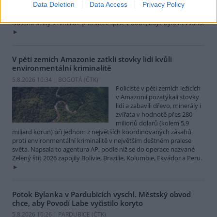
Data Deletion
Data Access
Privacy Policy
Libereckém kraji, které má stálou teplotu mezi 7,5 až devíti stupni
Celsia, přesto v minulosti podle vedoucího Bozkovských jeskyní
Dušana Milky k nim lidé přicházeli spíše v době, když bylo nevlídno.
V pěti zemích Amazonie zatkli stovky lidí kvůli
environmentální kriminalitě
5.8.2026 10:34 | BOGOTÁ (
ČTK
)
Policisté v pěti zemích ležících
v Amazonii pozatýkali stovky
lidí a zabavili dřevo, minerály i
zvířata v hodnotě přes 280
milionů dolarů (kolem 5,9
miliard korun) při jednom z největších koordinovaných zásahů
proti environmentální kriminalitě v největším deštném pralese
světa. Napsala to agentura AP, podle níž se do operace nazvané
Zelený štít 2026 zapojily Bolívie, Brazílie, Kolumbie, Ekvádor a Peru.
Potok Bylanka v Pardubicích vyschl. Městský obvod
chce, aby Povodí Labe vyčistilo koryto
5.8.2026 10:26 | PARDUBICE (
ČTK
)