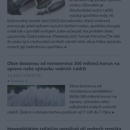
vodou. Důvodem je
dlouhodobé sucho i příliš
vysoká spotřeba vody. Ač
Dobrovolný svazek obcí (DSO) Domašovsko, který vodovod
provozuje, před týdnem vyzval k šetření vodou, spotřeba stoupla,
a lidé tak v pondělí vodojem zcela vyčerpali. Na problém dnes
upozornila Česká televize. Předseda DSO Tomáš Pitrocha ČTK řekl,
že voda nyní z kohoutků ve třech obcích teče, ale je třeba opravdu
omezit její nadměrnou spotřebu.
Obce dostanou od ministerstva 300 milionů korun na
opravu nebo výstavbu vodních nádrží
4.8.2026 13:09 (
ČTK
)
Diskuse: 3
Obce dostanou od
ministerstva zemědělství
(MZe) 300 milionů korun na
opravu, výstavbu nebo
odbahnění malých vodních
nádrží. Žádost o dotace mohou podávat od 7. září do 7. října.
Hospodářským zvířatům pomáhají při vedrech remízky