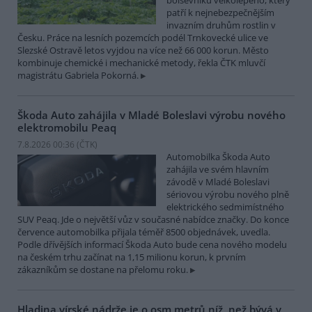
bolševníku velkolepého, který
patří k nejnebezpečnějším
invazním druhům rostlin v
Česku. Práce na lesních pozemcích podél Trnkovecké ulice ve
Slezské Ostravě letos vyjdou na více než 66 000 korun. Město
kombinuje chemické i mechanické metody, řekla ČTK mluvčí
magistrátu Gabriela Pokorná.
Škoda Auto zahájila v Mladé Boleslavi výrobu nového
elektromobilu Peaq
7.8.2026 00:36 (
ČTK
)
Automobilka Škoda Auto
zahájila ve svém hlavním
závodě v Mladé Boleslavi
sériovou výrobu nového plně
elektrického sedmimístného
SUV Peaq. Jde o největší vůz v současné nabídce značky. Do konce
července automobilka přijala téměř 8500 objednávek, uvedla.
Podle dřívějších informací Škoda Auto bude cena nového modelu
na českém trhu začínat na 1,15 milionu korun, k prvním
zákazníkům se dostane na přelomu roku.
Hladina vírské nádrže je o osm metrů níž, než bývá v