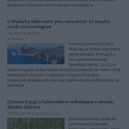
posilování odolnosti vůči klimatickým dopadům.
U Mallorky mělo moře přes rekordních 33 stupňů,
uvádí meteorologové
7.8.2026 10:45 (
ČTK
)
Diskuse: 1
Povrchová teplota moře u
Mallorky ve středu odpoledne
mírně přesáhla 33 stupňů a
tím zaznamenala nový
španělský rekord.
Uvedla
to
meteorologická služba Aemet, která poznamenala, že moře v okolí
Baleárských ostrovů a v západním Středomoří je letos
nadprůměrně teplé, což ovlivňuje například také noční teploty na
pobřeží.
Ostrava bojuje s bolševníkem velkolepým v obvodu
Slezská Ostrava
7.8.2026 01:09 | OSTRAVA (
ČTK
)
Ostravská radnice začala se
systematickou likvidací