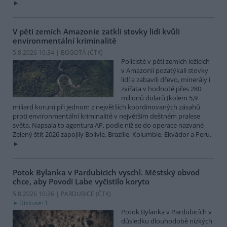
V pěti zemích Amazonie zatkli stovky lidí kvůli
environmentální kriminalitě
5.8.2026 10:34 | BOGOTÁ (
ČTK
)
Policisté v pěti zemích ležících
v Amazonii pozatýkali stovky
lidí a zabavili dřevo, minerály i
zvířata v hodnotě přes 280
milionů dolarů (kolem 5,9
miliard korun) při jednom z největších koordinovaných zásahů
proti environmentální kriminalitě v největším deštném pralese
světa. Napsala to agentura AP, podle níž se do operace nazvané
Zelený štít 2026 zapojily Bolívie, Brazílie, Kolumbie, Ekvádor a Peru.
Potok Bylanka v Pardubicích vyschl. Městský obvod
chce, aby Povodí Labe vyčistilo koryto
5.8.2026 10:26 | PARDUBICE (
ČTK
)
Diskuse: 1
Potok Bylanka v Pardubicích v
důsledku dlouhodobě nízkých