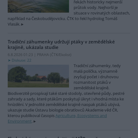
řekách historicky nejmenší
průtok vody. Nejhorší je
situace v rovinatých oblastech,
například na Českobudějovicku. ČTK to řekl hydrolog Tomáš
Vlasák.
Tradiční záhumenky udržují ptáky v zemědělské
krajině, ukázala studie
6.8.2026 01:23 | PRAHA (
ČTK/Ekolist
)
Diskuse: 22
Tradiční záhumenky, tedy
malá políčka, významně
zvyšují počet i druhovou
rozmanitost ptáků v
zemědělské krajině.
Biodiverzitě prospívají také staré stodoly, otevřené půdy, pestré
zahrady a sady, které ptákům poskytují úkryt i vhodná místa ke
hnízdění. V jednolité zemědělské krajině naopak ptáků ubývá,
ukazuje studie Ústavu biologie obratlovců Akademie věd ČR,
kterou publikoval časopis
Agriculture, Ecosystems and
Environment
.