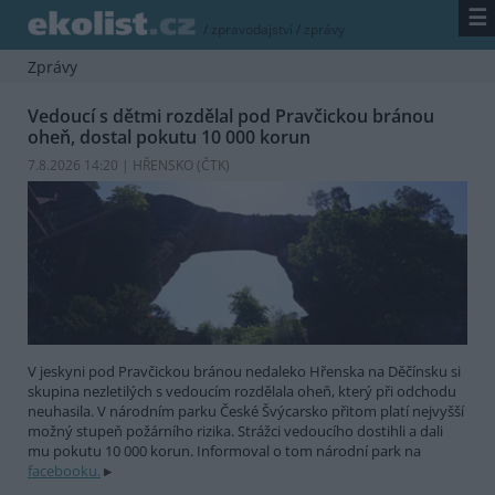
☰
/
zpravodajství
/
zprávy
Zprávy
Vedoucí s dětmi rozdělal pod Pravčickou bránou
oheň, dostal pokutu 10 000 korun
7.8.2026 14:20 | HŘENSKO (
ČTK
)
V jeskyni pod Pravčickou bránou nedaleko Hřenska na Děčínsku si
skupina nezletilých s vedoucím rozdělala oheň, který při odchodu
neuhasila. V národním parku České Švýcarsko přitom platí nejvyšší
možný stupeň požárního rizika. Strážci vedoucího dostihli a dali
mu pokutu 10 000 korun. Informoval o tom národní park na
facebooku.