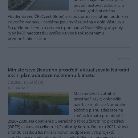
povodí testovat odborníci z
Ústavu globální změny
Akademie věd ČR (CzechGlobe) ve spolupráci se státním podnikem
Povodím Moravy. Problémy jsou nyní zejména v dolní části Dyje.
Na přelomu června a července pod nádrží Nové Mlýny uhynuly
ryby kvůli nedostatku kyslíku ve vodě způsobenému
přemnožením sinic.
reklama
Ministerstvo životního prostředí aktualizovalo Národní
akční plán adaptace na změnu klimatu
7.8.2026 10:53 (
ČTK
)
Diskuse: 2
Ministerstvo životního
prostředí (MŽP) dokončilo
návrh aktualizace Národního
akčního plánu adaptace na
změnu klimatu pro období
2026–2030. Na opatření z Operačního fondu životního prostředí
(OPŽP) alokovalo celkem 11,2 miliardy korun. Od roku 2021 už bylo
z fondu částkou 8,6 miliard korun podpořeno 776 projektů
zaměřených na přizpůsobení se změně klimatu, prevenci rizik a