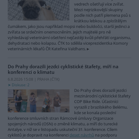
vedrech ošetřují více zvířat.
Mezi nejrizikovější skupiny
podle nich patří plemena psů s
krátkou lebkou a zploštělým
čumákem, jako jsou například mopsi nebo buldočci, starší jedinci a
zvířata se srdečním onemocněním. Jejich majitelé pro ně
vyhledávají veterinární ošetření nejčastěji kvůli přehřátí organismu,
dehydrataci nebo kolapsu. ČTK to sdělila viceprezidentka Komory
veterinárních lékařů ČR Kateřina Valdhans.
Do Prahy dorazili jezdci cyklistické štafety, míří na
konferenci o klimatu
6.8.2026 15:08 | PRAHA (
ČTK
)
Diskuse: 2
Do Prahy dnes dorazili jezdci
mezinárodní cyklistické štafety
COP Bike Ride. Účastníci
vyrazili z brazilského Belému,
kde se konala poslední
konference smluvních stran Rámcové úmluvy Organizace
spojených národů (OSN) o změně klimatu, a míří do turecké
Antalye, v níž se v listopadu uskuteční 31. konference. Cílem
cyklistů je dopravit na konferenci
deset návrhů
na podporu