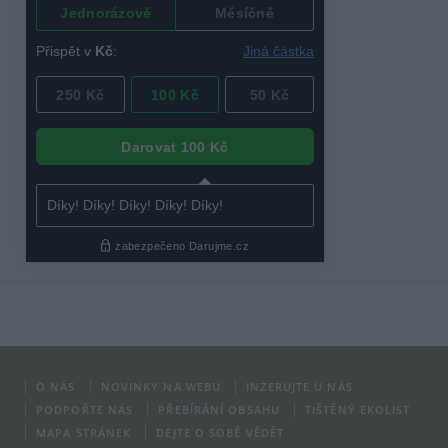
O NÁS
NOVINKY NA WEBU
INZERUJTE U NÁS
PODPOŘTE NÁS
PŘEBÍRÁNÍ OBSAHU
TIŠTĚNÝ EKOLIST
MAPA STRÁNEK
DEJTE O SOBĚ VĚDĚT