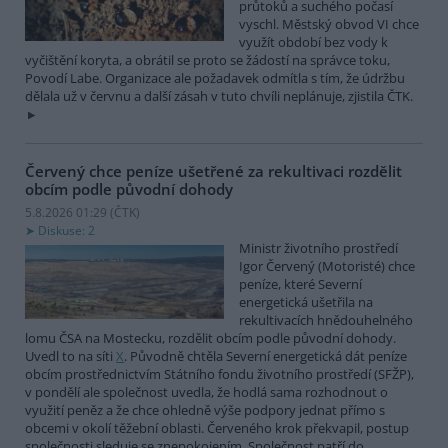
průtoků a suchého počasí
vyschl. Městský obvod VI chce
využít období bez vody k
vyčištění koryta, a obrátil se proto se žádostí na správce toku,
Povodí Labe. Organizace ale požadavek odmítla s tím, že údržbu
dělala už v červnu a další zásah v tuto chvíli neplánuje, zjistila ČTK.
Červený chce peníze ušetřené za rekultivaci rozdělit
obcím podle původní dohody
5.8.2026 01:29 (
ČTK
)
Diskuse: 2
Ministr životního prostředí
Igor Červený (Motoristé) chce
peníze, které Severní
energetická ušetřila na
rekultivacích hnědouhelného
lomu ČSA na Mostecku, rozdělit obcím podle původní dohody.
Uvedl to na síti
X
. Původně chtěla Severní energetická dát peníze
obcím prostřednictvím Státního fondu životního prostředí (SFŽP),
v pondělí ale společnost uvedla, že hodlá sama rozhodnout o
využití peněz a že chce ohledně výše podpory jednat přímo s
obcemi v okolí těžební oblasti. Červeného krok překvapil, postup
společnosti sleduje se znepokojením. Společnost patří do