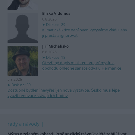
Eliška Vidomus
6.8.2026
Diskuse: 29
Klimatická krize není over. Vyzýváme vládu, aby
ji přestala ignorovat
Jiří Michalisko
6.8.2026
Diskuse: 18
Otevřený dopis ministerstvu průmyslu a
obchodu ohledně sanace odvalu Heřmanice
5.8.2026
Diskuse: 39
Dostupné bydlení nevyřeší jen nová výstavba. Česko musí lépe
využít renovace stávajících budov
rady a návody
Mýtus o zeleném koberci: Proč anglický trávník v létě zabíjí život