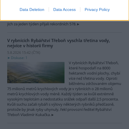
zvířat, nejčastěji
dehydratovaná a vysílená mláďata ptáků nebo veverek. ČTK to
Data Deletion
Data Access
Privacy Policy
sdělila mluvčí stanice Petra Fišerová. Během současné vlny veder
stanice denně ošetří desítky živočichů, při první letošní vlně horka
jich za jeden týden přijali rekordních 578.
V rybnících Rybářství Třeboň vyschla třetina vody,
nejvíce v historii firmy
5.8.2026 15:42 (
ČTK
)
Diskuse: 1
V rybnících Rybářství Třeboň,
které hospodaří na 8000
hektarech vodní plochy, chybí
více než třetina vody. Oproti
běžnému zdržovaném objemu
75 milionů metrů krychlových vody je v rybnících o 28 milionů
metrů krychlových vody méně. Každý týden se kvůli extrémně
vysokým teplotám a nedostatku srážek odpaří další 2,5 procenta.
Kvůli suchu začali rybáři s výlovy některých rybníků předčasně,
protože by jinak ryby uhynuly, řekl provozní ředitel Rybářství
Třeboň Vladimír Kukačka.