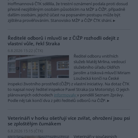
Hoffmannová ČTK sdělila, že trestní oznámení podala proti dosud
přesně nezjištěným osobám působícím na MŽP a ČIŽP, případně
dalším osobám, jejichž účast na popsaném postupu může být
zjištěna prověřováním. Stanovisko MŽP a ČIŽP ČTK shání.
Ředitelé odborů i mluvčí se z ČIŽP rozhodli odejít z
vlastní vůle, řekl Straka
6.8.2026 15:22 (
ČTK
)
Ředitel odboru vnitřních
služeb Matěj Mrlina, vedoucí
služebního úřadu Oldřich
Jarolím a tisková mluvčí Miriam
Loužecká končí na České
inspekci životního prostředí (ČIŽP) z vlastní iniciativy. Na dotaz ČTK
to napsal nový ředitel inspekce Pavel Straka (za Motoristy). O jejich
plánovaných odchodech
informovaly
v pondělí Seznam Zprávy.
Podle něj tak končí dva z pěti ředitelů odborů na ČIŽP.
Veterináři v horku ošetřují více zvířat, ohrožení jsou psi
se zploštělým čumákem
6.8.2026 15:15 (
ČTK
)
Veterináři v současných