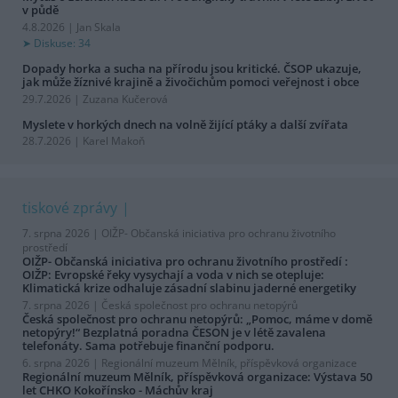
v půdě
4.8.2026 | Jan Skala
Diskuse: 34
Dopady horka a sucha na přírodu jsou kritické. ČSOP ukazuje,
jak může žíznivé krajině a živočichům pomoci veřejnost i obce
29.7.2026 | Zuzana Kučerová
Myslete v horkých dnech na volně žijící ptáky a další zvířata
28.7.2026 | Karel Makoň
tiskové zprávy
7. srpna 2026 |
OIŽP- Občanská iniciativa pro ochranu životního
prostředí
OIŽP- Občanská iniciativa pro ochranu životního prostředí :
OIŽP: Evropské řeky vysychají a voda v nich se otepluje:
Klimatická krize odhaluje zásadní slabinu jaderné energetiky
7. srpna 2026 |
Česká společnost pro ochranu netopýrů
Česká společnost pro ochranu netopýrů: „Pomoc, máme v domě
netopýry!“ Bezplatná poradna ČESON je v létě zavalena
telefonáty. Sama potřebuje finanční podporu.
6. srpna 2026 |
Regionální muzeum Mělník, příspěvková organizace
Regionální muzeum Mělník, příspěvková organizace: Výstava 50
let CHKO Kokořínsko - Máchův kraj