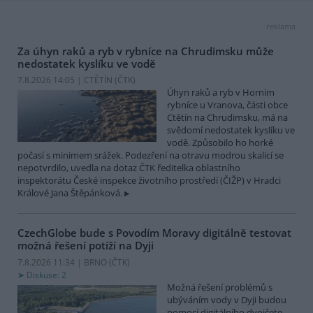
reklama
Za úhyn raků a ryb v rybníce na Chrudimsku může
nedostatek kyslíku ve vodě
7.8.2026 14:05 | CTĚTÍN (
ČTK
)
Úhyn raků a ryb v Horním
rybníce u Vranova, části obce
Ctětín na Chrudimsku, má na
svědomí nedostatek kyslíku ve
vodě. Způsobilo ho horké
počasí s minimem srážek. Podezření na otravu modrou skalicí se
nepotvrdilo, uvedla na dotaz ČTK ředitelka oblastního
inspektorátu České inspekce životního prostředí (ČIŽP) v Hradci
Králové Jana Štěpánková.
CzechGlobe bude s Povodím Moravy digitálně testovat
možná řešení potíží na Dyji
7.8.2026 11:34 | BRNO (
ČTK
)
Diskuse: 2
Možná řešení problémů s
ubýváním vody v Dyji budou
pomocí digitálního dvojčete