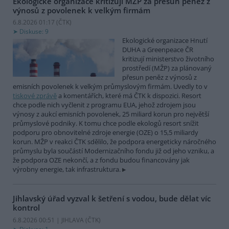
Ekologické organizace kritizují MŽP za přesun peněz z
výnosů z povolenek k velkým firmám
6.8.2026 01:17 (
ČTK
)
Diskuse: 9
Ekologické organizace Hnutí
DUHA a Greenpeace ČR
kritizují ministerstvo životního
prostředí (MŽP) za plánovaný
přesun peněz z výnosů z
emisních povolenek k velkým průmyslovým firmám. Uvedly to v
tiskové zprávě
a komentářích, které má ČTK k dispozici. Resort
chce podle nich vyčlenit z programu EUA, jehož zdrojem jsou
výnosy z aukcí emisních povolenek, 25 miliard korun pro největší
průmyslové podniky. K tomu chce podle ekologů resort snížit
podporu pro obnovitelné zdroje energie (OZE) o 15,5 miliardy
korun. MŽP v reakci ČTK sdělilo, že podpora energeticky náročného
průmyslu byla součástí Modernizačního fondu již od jeho vzniku, a
že podpora OZE nekončí, a z fondu budou financovány jak
výrobny energie, tak infrastruktura.
Jihlavský úřad vyzval k šetření s vodou, bude dělat víc
kontrol
6.8.2026 00:51 | JIHLAVA (
ČTK
)