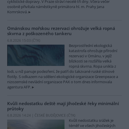
cyklistické dopravy. V Praze stráví necelé tři dny. Včera večer
osobně přivítala náměstkyně primátora hl. m. Prahy Jana
Komrsková.
Ománskou mořskou rezervaci ohrožuje velká ropná
skvrna z poškozeného tankeru
6.8.2026 15:03 (
ČTK
)
Bezprostřední ekologická
katastrofa ohrožuje přírodní
rezervaci v Ománu, v jejíž
blízkosti se rozšířila velká
ropná skvrna. Ropa unikla z
lodi, u níž panuje podezření, že patří do takzvané ruské stínové
flotily. S odkazem na sdělení ekologické organizace Greenpeace a
nizozemské nevládní organizace PAX o tom dnes informovala
agentura AFP.
Kvůli nedostatku deště mají jihočeské řeky minimální
průtoky
6.8.2026 14:24 | ČESKÉ BUDĚJOVICE (
ČTK
)
Kvůli nedostatku srážek je
téměř ve všech jihočeských