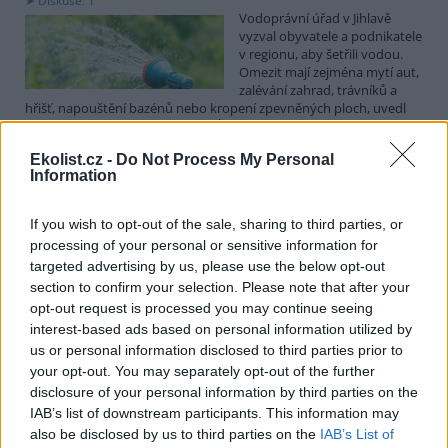
Diskuse: 1
Vodoprávní úřad v Jihlavě
vyzval obyvatele a podnikatele
v regionu, aby šetřili vodou.
Omezit mají zejména mytí aut,
zalévání zahrad, trávníků a
hřišť, napouštění bazénů nebo kropení zpevněných ploch, uvedl
mluvčí radnice Radovan Daněk. Úřad podle něj bude víc
kontrolovat povolené odběry. Výzva k šetření vodou platí pro
Ekolist.cz -
Do Not Process My Personal
všechny obce spadající pod Jihlavu jako obec s rozšířenou
Information
působností.
If you wish to opt-out of the sale, sharing to third parties, or
Celníci odhalili gang překupníků papoušků, zajistili
processing of your personal or sensitive information for
stovku ptáků
targeted advertising by us, please use the below opt-out
5.8.2026 20:13 (
ČTK
)
section to confirm your selection. Please note that after your
Celníci odhalili gang
opt-out request is processed you may continue seeing
překupníků chráněných druhů
interest-based ads based on personal information utilized by
papoušků působící v několika
krajích a zajistili asi stovku
us or personal information disclosed to third parties prior to
ptáků. S odchytem a
your opt-out. You may separately opt-out of the further
zajištěním zvířat celníkům pomohly zoo v Praze, Zlíně a Ostravě. V
disclosure of your personal information by third parties on the
ostravské zahradě také papoušci nalezli dočasné útočiště. V
IAB’s list of downstream participants. This information may
tiskové zprávě na
webu
celníků to oznámila mluvčí Celní správy ČR
also be disclosed by us to third parties on the
IAB’s List of
Martina Kaňková. Případem se zabývá policie.