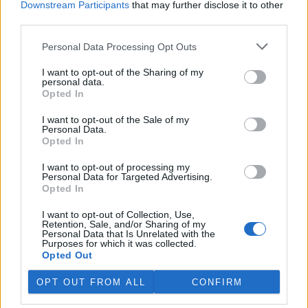
Downstream Participants
that may further disclose it to other
third parties.
Island vyhostí aktivisty bojující proti lovu velryb,
pronásledovali velrybáře
Personal Data Processing Opt Outs
5.8.2026 19:54 (
ČTK
)
I want to opt-out of the Sharing of my
Islandské úřady nařídily
personal data.
vyhoštění 21 aktivistů
Opted In
bojujících proti lovu velryb
poté, co minulý týden
I want to opt-out of the Sale of my
pobřežní stráž s policií zabavily
Personal Data.
jejich loď, která pronásledovala velrybářské plavidlo. Pasažéři lodi
Opted In
patřící nadaci kanadsko-amerického ekologického aktivisty Paula
Watsona jsou od té doby zadržováni v Reykjavíku. Sám Watson na
I want to opt-out of processing my
palubě nebyl. Píše o tom agentura AFP s odvoláním na islandskou
Personal Data for Targeted Advertising.
policii.
Opted In
I want to opt-out of Collection, Use,
Záchranná stanice v Praze přijímá kvůli vedrům více
Retention, Sale, and/or Sharing of my
Personal Data that Is Unrelated with the
volně žijících zvířat
Purposes for which it was collected.
5.8.2026 17:40 | PRAHA (
ČTK
)
Opted Out
Kvůli vysokým letním
teplotám pracovníci pražské
OPT OUT FROM ALL
CONFIRM
záchranné stanice pro volně
žijící živočichy přijímají více