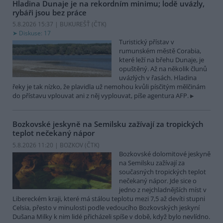
Hladina Dunaje je na rekordním minimu; lodě uvázly,
rybáři jsou bez práce
5.8.2026 15:37 | BUKUREŠŤ (
ČTK
)
Diskuse: 17
Turistický přístav v
rumunském městě Corabia,
které leží na břehu Dunaje, je
opuštěný. Až na několik člunů
uvázlých v řasách. Hladina
řeky je tak nízko, že plavidla už nemohou kvůli písčitým mělčinám
do přístavu vplouvat ani z něj vyplouvat, píše agentura AFP.
Bozkovské jeskyně na Semilsku zažívají za tropických
teplot nečekaný nápor
5.8.2026 11:20 | BOZKOV (
ČTK
)
Bozkovské dolomitové jeskyně
na Semilsku zažívají za
současných tropických teplot
nečekaný nápor. Jde sice o
jedno z nejchladnějších míst v
Libereckém kraji, které má stálou teplotu mezi 7,5 až devíti stupni
Celsia, přesto v minulosti podle vedoucího Bozkovských jeskyní
Dušana Milky k nim lidé přicházeli spíše v době, když bylo nevlídno.