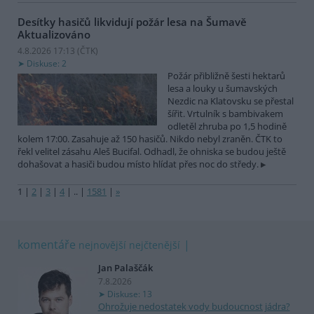
Desítky hasičů likvidují požár lesa na Šumavě
Aktualizováno
4.8.2026 17:13 (
ČTK
)
Diskuse: 2
Požár přibližně šesti hektarů
lesa a louky u šumavských
Nezdic na Klatovsku se přestal
šířit. Vrtulník s bambivakem
odletěl zhruba po 1,5 hodině
kolem 17:00. Zasahuje až 150 hasičů. Nikdo nebyl zraněn. ČTK to
řekl velitel zásahu Aleš Bucifal. Odhadl, že ohniska se budou ještě
dohašovat a hasiči budou místo hlídat přes noc do středy.
1
|
2
|
3
|
4
|
..
|
1581
|
»
komentáře
nejnovější
nejčtenější
Jan Palaščák
7.8.2026
Diskuse: 13
Ohrožuje nedostatek vody budoucnost jádra?