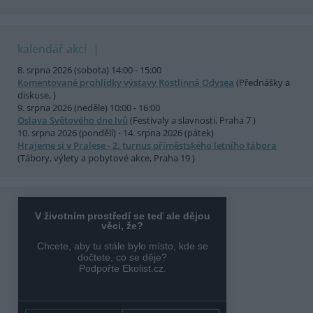
kalendář akcí
8. srpna 2026 (sobota) 14:00 - 15:00
Komentované prohlídky výstavy Rostlinná Odysea
(Přednášky a
diskuse, )
9. srpna 2026 (neděle) 10:00 - 16:00
Oslava Světového dne lvů
(Festivaly a slavnosti, Praha 7 )
10. srpna 2026 (pondělí) - 14. srpna 2026 (pátek)
Hrajeme si v Pralese - 2. turnus příměstského letního tábora
(Tábory, výlety a pobytové akce, Praha 19 )