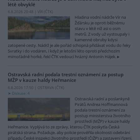
létě obvyklé
6.8.2026 20:48 | VÍR (
ČTK
)
Hladina vodní nádrže Vír na
Žďársku je oproti běžnému
stavu v létě níž asi o osm
metrů. Z vody už vystoupaly i
kamenné obruby kdysi
zatopené cesty. Nádrž je ale pořád schopná přidávat vodu do řeky
Svratky i do vodáren, i když je letošní léto oproti předchozím
mimořádně horké, řekl ČTK vedoucí hrázný Antonín Hájek.
Ostravská radní podala trestní oznámení za postup
MŽP v kauze haldy Heřmanice
6.8.2026 17:50 | OSTRAVA (
ČTK
)
Diskuse: 4
Ostravská radní a poslankyně
Pirátů Andrea Hoffmannová
podala trestní oznámení za
postup ministerstva životního
prostředí (MŽP) v kauze haldy
Heřmanice. Vyplývá to ze zprávy, kterou ČTK poskytla Česká
pirátská strana. Požaduje, aby policie prověřila okolnosti odebrání
případu České inspekci životního prostředí (ČIŽP) a zastavení řízení.