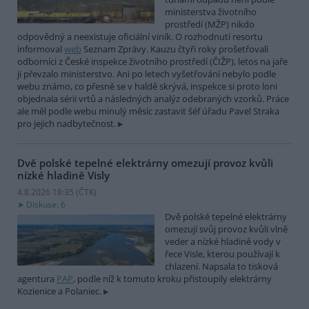
ministerstva životního
prostředí (MŽP) nikdo
odpovědný a neexistuje oficiální viník. O rozhodnutí resortu
informoval
web
Seznam Zprávy. Kauzu čtyři roky prošetřovali
odborníci z České inspekce životního prostředí (ČIŽP), letos na jaře
ji převzalo ministerstvo. Ani po letech vyšetřování nebylo podle
webu známo, co přesně se v haldě skrývá, inspekce si proto loni
objednala sérii vrtů a následných analýz odebraných vzorků. Práce
ale měl podle webu minulý měsíc zastavit šéf úřadu Pavel Straka
pro jejich nadbytečnost.
Dvě polské tepelné elektrárny omezují provoz kvůli
nízké hladině Visly
4.8.2026 18:35 (
ČTK
)
Diskuse: 6
Dvě polské tepelné elektrárny
omezují svůj provoz kvůli vlně
veder a nízké hladině vody v
řece Visle, kterou používají k
chlazení. Napsala to tisková
agentura
PAP
, podle níž k tomuto kroku přistoupily elektrárny
Kozienice a Polaniec.