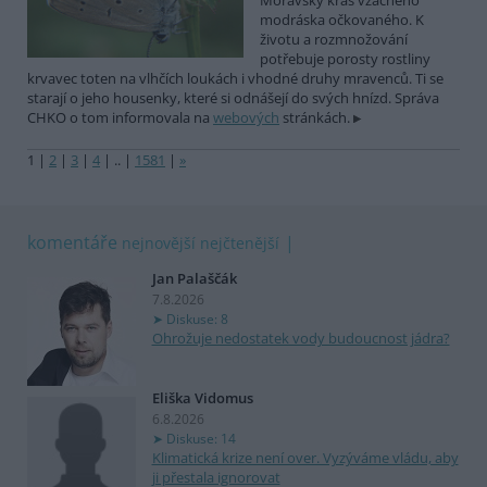
Moravský kras vzácného
modráska očkovaného. K
životu a rozmnožování
potřebuje porosty rostliny
krvavec toten na vlhčích loukách i vhodné druhy mravenců. Ti se
starají o jeho housenky, které si odnášejí do svých hnízd. Správa
CHKO o tom informovala na
webových
stránkách.
1
|
2
|
3
|
4
|
..
|
1581
|
»
komentáře
nejnovější
nejčtenější
Jan Palaščák
7.8.2026
Diskuse: 8
Ohrožuje nedostatek vody budoucnost jádra?
Eliška Vidomus
6.8.2026
Diskuse: 14
Klimatická krize není over. Vyzýváme vládu, aby
ji přestala ignorovat