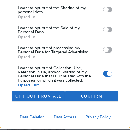
I want to opt-out of the Sharing of my
personal data.
Potok Bylanka v Pardubicích vyschl. Městský obvod
Opted In
chce, aby Povodí Labe vyčistilo koryto
5.8.2026 10:26 | PARDUBICE (
ČTK
)
I want to opt-out of the Sale of my
Diskuse: 1
Personal Data.
Potok Bylanka v Pardubicích v
Opted In
důsledku dlouhodobě nízkých
průtoků a suchého počasí
I want to opt-out of processing my
Personal Data for Targeted Advertising.
vyschl. Městský obvod VI chce
Opted In
využít období bez vody k
vyčištění koryta, a obrátil se proto se žádostí na správce toku,
I want to opt-out of Collection, Use,
Povodí Labe. Organizace ale požadavek odmítla s tím, že údržbu
Retention, Sale, and/or Sharing of my
dělala už v červnu a další zásah v tuto chvíli neplánuje, zjistila ČTK.
Personal Data that Is Unrelated with the
Purposes for which it was collected.
Opted Out
Červený chce peníze ušetřené za rekultivaci rozdělit
OPT OUT FROM ALL
CONFIRM
obcím podle původní dohody
5.8.2026 01:29 (
ČTK
)
Diskuse: 2
Data Deletion
Data Access
Privacy Policy
Ministr životního prostředí
Igor Červený (Motoristé) chce
peníze, které Severní