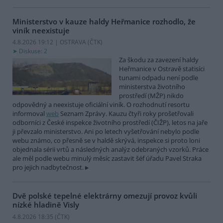
Ministerstvo v kauze haldy Heřmanice rozhodlo, že
viník neexistuje
4.8.2026 19:12 | OSTRAVA (
ČTK
)
Diskuse: 2
Za škodu za zavezení haldy
Heřmanice v Ostravě statisíci
tunami odpadu není podle
ministerstva životního
prostředí (MŽP) nikdo
odpovědný a neexistuje oficiální viník. O rozhodnutí resortu
informoval
web
Seznam Zprávy. Kauzu čtyři roky prošetřovali
odborníci z České inspekce životního prostředí (ČIŽP), letos na jaře
ji převzalo ministerstvo. Ani po letech vyšetřování nebylo podle
webu známo, co přesně se v haldě skrývá, inspekce si proto loni
objednala sérii vrtů a následných analýz odebraných vzorků. Práce
ale měl podle webu minulý měsíc zastavit šéf úřadu Pavel Straka
pro jejich nadbytečnost.
Dvě polské tepelné elektrárny omezují provoz kvůli
nízké hladině Visly
4.8.2026 18:35 (
ČTK
)