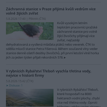
Záchranná stanice v Praze přijímá kvůli vedrům více
volně žijících zvířat
5.8.2026 17:40 | PRAHA (
ČTK
)
Kvůli vysokým letním
teplotám pracovníci pražské
záchranné stanice pro volně
žijící živočichy přijímají více
zvířat, nejčastěji
dehydratovaná a vysílená mláďata ptáků nebo veverek. ČTK to
sdělila mluvčí stanice Petra Fišerová. Během současné vlny veder
stanice denně ošetří desítky živočichů, při první letošní vlně horka
jich za jeden týden přijali rekordních 578.
V rybnících Rybářství Třeboň vyschla třetina vody,
nejvíce v historii firmy
5.8.2026 15:42 (
ČTK
)
Diskuse: 1
V rybnících Rybářství Třeboň,
které hospodaří na 8000
hektarech vodní plochy, chybí
více než třetina vody. Oproti
běžnému zdržovaném objemu