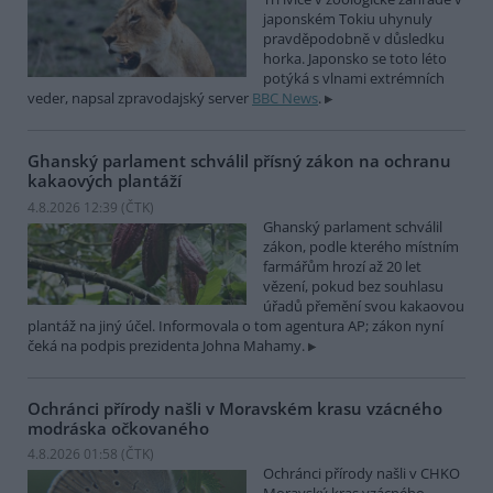
japonském Tokiu uhynuly
pravděpodobně v důsledku
horka. Japonsko se toto léto
potýká s vlnami extrémních
veder, napsal zpravodajský server
BBC News
.
Ghanský parlament schválil přísný zákon na ochranu
kakaových plantáží
4.8.2026 12:39 (
ČTK
)
Ghanský parlament schválil
zákon, podle kterého místním
farmářům hrozí až 20 let
vězení, pokud bez souhlasu
úřadů přemění svou kakaovou
plantáž na jiný účel. Informovala o tom agentura AP; zákon nyní
čeká na podpis prezidenta Johna Mahamy.
Ochránci přírody našli v Moravském krasu vzácného
modráska očkovaného
4.8.2026 01:58 (
ČTK
)
Ochránci přírody našli v CHKO