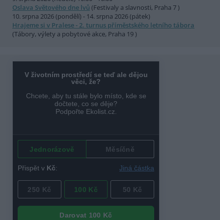
Oslava Světového dne lvů
(Festivaly a slavnosti, Praha 7 )
10. srpna 2026 (pondělí) - 14. srpna 2026 (pátek)
Hrajeme si v Pralese - 2. turnus příměstského letního tábora
(Tábory, výlety a pobytové akce, Praha 19 )