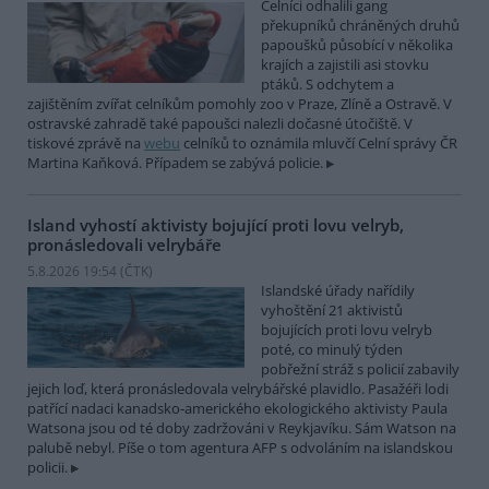
Celníci odhalili gang
překupníků chráněných druhů
papoušků působící v několika
krajích a zajistili asi stovku
ptáků. S odchytem a
zajištěním zvířat celníkům pomohly zoo v Praze, Zlíně a Ostravě. V
ostravské zahradě také papoušci nalezli dočasné útočiště. V
tiskové zprávě na
webu
celníků to oznámila mluvčí Celní správy ČR
Martina Kaňková. Případem se zabývá policie.
Island vyhostí aktivisty bojující proti lovu velryb,
pronásledovali velrybáře
5.8.2026 19:54 (
ČTK
)
Islandské úřady nařídily
vyhoštění 21 aktivistů
bojujících proti lovu velryb
poté, co minulý týden
pobřežní stráž s policií zabavily
jejich loď, která pronásledovala velrybářské plavidlo. Pasažéři lodi
patřící nadaci kanadsko-amerického ekologického aktivisty Paula
Watsona jsou od té doby zadržováni v Reykjavíku. Sám Watson na
palubě nebyl. Píše o tom agentura AFP s odvoláním na islandskou
policii.