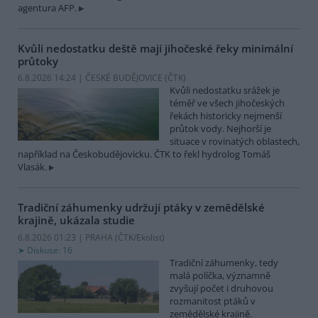
agentura AFP.
Kvůli nedostatku deště mají jihočeské řeky minimální
průtoky
6.8.2026 14:24 | ČESKÉ BUDĚJOVICE (
ČTK
)
Kvůli nedostatku srážek je
téměř ve všech jihočeských
řekách historicky nejmenší
průtok vody. Nejhorší je
situace v rovinatých oblastech,
například na Českobudějovicku. ČTK to řekl hydrolog Tomáš
Vlasák.
Tradiční záhumenky udržují ptáky v zemědělské
krajině, ukázala studie
6.8.2026 01:23 | PRAHA (
ČTK/Ekolist
)
Diskuse: 16
Tradiční záhumenky, tedy
malá políčka, významně
zvyšují počet i druhovou
rozmanitost ptáků v
zemědělské krajině.