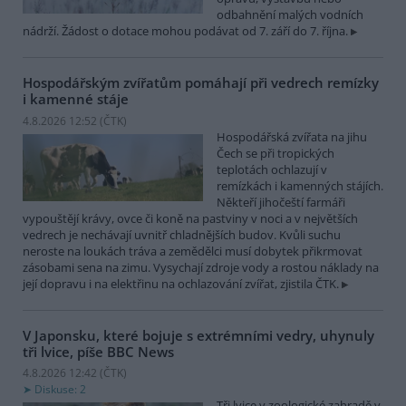
odbahnění malých vodních
nádrží. Žádost o dotace mohou podávat od 7. září do 7. října.
Hospodářským zvířatům pomáhají při vedrech remízky
i kamenné stáje
4.8.2026 12:52 (
ČTK
)
Hospodářská zvířata na jihu
Čech se při tropických
teplotách ochlazují v
remízkách i kamenných stájích.
Někteří jihočeští farmáři
vypouštějí krávy, ovce či koně na pastviny v noci a v největších
vedrech je nechávají uvnitř chladnějších budov. Kvůli suchu
neroste na loukách tráva a zemědělci musí dobytek přikrmovat
zásobami sena na zimu. Vysychají zdroje vody a rostou náklady na
její dopravu i na elektřinu na ochlazování zvířat, zjistila ČTK.
V Japonsku, které bojuje s extrémními vedry, uhynuly
tři lvice, píše BBC News
4.8.2026 12:42 (
ČTK
)
Diskuse: 2
Tři lvice v zoologické zahradě v