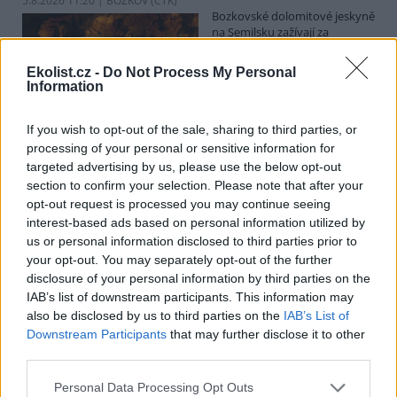
5.8.2026 11:20 | BOZKOV (
ČTK
)
Bozkovské dolomitové jeskyně
na Semilsku zažívají za
současných tropických teplot
nečekaný nápor. Jde sice o
Ekolist.cz -
Do Not Process My Personal
jedno z nejchladnějších míst v
Information
Libereckém kraji, které má stálou teplotu mezi 7,5 až devíti stupni
Celsia, přesto v minulosti podle vedoucího Bozkovských jeskyní
Dušana Milky k nim lidé přicházeli spíše v době, když bylo nevlídno.
If you wish to opt-out of the sale, sharing to third parties, or
processing of your personal or sensitive information for
targeted advertising by us, please use the below opt-out
section to confirm your selection. Please note that after your
V pěti zemích Amazonie zatkli stovky lidí kvůli
opt-out request is processed you may continue seeing
environmentální kriminalitě
interest-based ads based on personal information utilized by
5.8.2026 10:34 | BOGOTÁ (
ČTK
)
us or personal information disclosed to third parties prior to
Policisté v pěti zemích ležících
your opt-out. You may separately opt-out of the further
v Amazonii pozatýkali stovky
lidí a zabavili dřevo, minerály i
disclosure of your personal information by third parties on the
zvířata v hodnotě přes 280
IAB’s list of downstream participants. This information may
milionů dolarů (kolem 5,9
also be disclosed by us to third parties on the
IAB’s List of
miliard korun) při jednom z největších koordinovaných zásahů
Downstream Participants
that may further disclose it to other
proti environmentální kriminalitě v největším deštném pralese
third parties.
světa. Napsala to agentura AP, podle níž se do operace nazvané
Zelený štít 2026 zapojily Bolívie, Brazílie, Kolumbie, Ekvádor a Peru.
Personal Data Processing Opt Outs