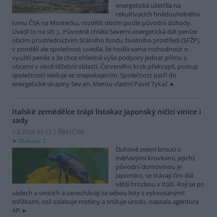
energetická ušetřila na
rekultivacích hnědouhelného
lomu ČSA na Mostecku, rozdělit obcím podle původní dohody.
Uvedl to na síti
X
. Původně chtěla Severní energetická dát peníze
obcím prostřednictvím Státního fondu životního prostředí (SFŽP),
v pondělí ale společnost uvedla, že hodlá sama rozhodnout o
využití peněz a že chce ohledně výše podpory jednat přímo s
obcemi v okolí těžební oblasti. Červeného krok překvapil, postup
společnosti sleduje se znepokojením. Společnost patří do
energetické skupiny Sev.en, kterou vlastní Pavel Tykač.
Italské zemědělce trápí listokaz japonský ničící vinice i
sady
5.8.2026 01:12 | ŘÍM (
ČTK
)
Diskuse: 2
Duhově zelení brouci s
měňavými krovkami, jejichž
původní domovinou je
Japonsko, se stávají čím dál
větší hrozbou v Itálii. Rojí se po
sadech a vinicích a zanechávají za sebou listy s vykousanými
mřížkami, což oslabuje rostliny a snižuje úrodu, napsala agentura
AP.