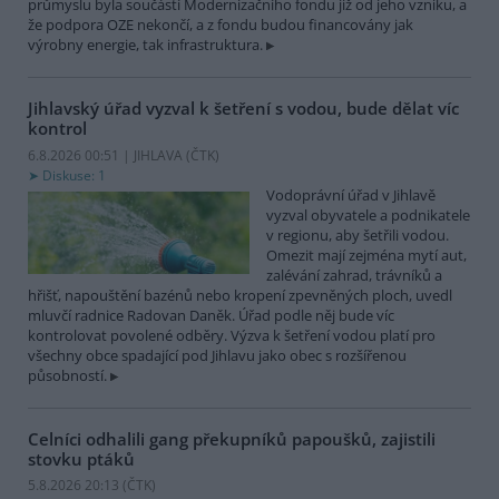
průmyslu byla součástí Modernizačního fondu již od jeho vzniku, a
že podpora OZE nekončí, a z fondu budou financovány jak
výrobny energie, tak infrastruktura.
Jihlavský úřad vyzval k šetření s vodou, bude dělat víc
kontrol
6.8.2026 00:51 | JIHLAVA (
ČTK
)
Diskuse: 1
Vodoprávní úřad v Jihlavě
vyzval obyvatele a podnikatele
v regionu, aby šetřili vodou.
Omezit mají zejména mytí aut,
zalévání zahrad, trávníků a
hřišť, napouštění bazénů nebo kropení zpevněných ploch, uvedl
mluvčí radnice Radovan Daněk. Úřad podle něj bude víc
kontrolovat povolené odběry. Výzva k šetření vodou platí pro
všechny obce spadající pod Jihlavu jako obec s rozšířenou
působností.
Celníci odhalili gang překupníků papoušků, zajistili
stovku ptáků
5.8.2026 20:13 (
ČTK
)