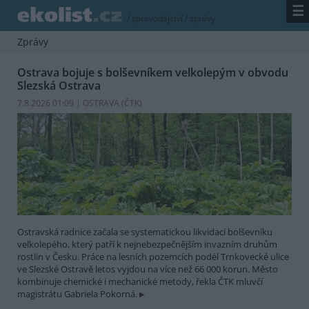
☰
/
zpravodajství
/
zprávy
Zprávy
Ostrava bojuje s bolševníkem velkolepým v obvodu
Slezská Ostrava
7.8.2026 01:09 | OSTRAVA (
ČTK
)
Ostravská radnice začala se systematickou likvidací bolševníku
velkolepého, který patří k nejnebezpečnějším invazním druhům
rostlin v Česku. Práce na lesních pozemcích podél Trnkovecké ulice
ve Slezské Ostravě letos vyjdou na více než 66 000 korun. Město
kombinuje chemické i mechanické metody, řekla ČTK mluvčí
magistrátu Gabriela Pokorná.