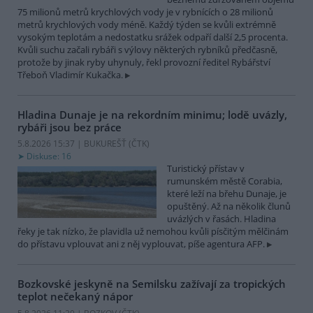
75 milionů metrů krychlových vody je v rybnících o 28 milionů
metrů krychlových vody méně. Každý týden se kvůli extrémně
vysokým teplotám a nedostatku srážek odpaří další 2,5 procenta.
Kvůli suchu začali rybáři s výlovy některých rybníků předčasně,
protože by jinak ryby uhynuly, řekl provozní ředitel Rybářství
Třeboň Vladimír Kukačka.
Hladina Dunaje je na rekordním minimu; lodě uvázly,
rybáři jsou bez práce
5.8.2026 15:37 | BUKUREŠŤ (
ČTK
)
Diskuse: 16
Turistický přístav v
rumunském městě Corabia,
které leží na břehu Dunaje, je
opuštěný. Až na několik člunů
uvázlých v řasách. Hladina
řeky je tak nízko, že plavidla už nemohou kvůli písčitým mělčinám
do přístavu vplouvat ani z něj vyplouvat, píše agentura AFP.
Bozkovské jeskyně na Semilsku zažívají za tropických
teplot nečekaný nápor