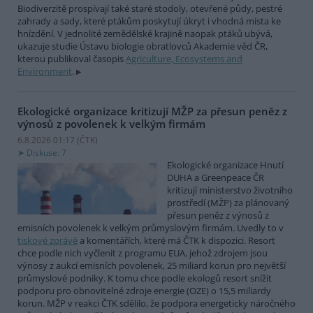
Biodiverzitě prospívají také staré stodoly, otevřené půdy, pestré
zahrady a sady, které ptákům poskytují úkryt i vhodná místa ke
hnízdění. V jednolité zemědělské krajině naopak ptáků ubývá,
ukazuje studie Ústavu biologie obratlovců Akademie věd ČR,
kterou publikoval časopis
Agriculture, Ecosystems and
Environment
.
Ekologické organizace kritizují MŽP za přesun peněz z
výnosů z povolenek k velkým firmám
6.8.2026 01:17 (
ČTK
)
Diskuse: 7
Ekologické organizace Hnutí
DUHA a Greenpeace ČR
kritizují ministerstvo životního
prostředí (MŽP) za plánovaný
přesun peněz z výnosů z
emisních povolenek k velkým průmyslovým firmám. Uvedly to v
tiskové zprávě
a komentářích, které má ČTK k dispozici. Resort
chce podle nich vyčlenit z programu EUA, jehož zdrojem jsou
výnosy z aukcí emisních povolenek, 25 miliard korun pro největší
průmyslové podniky. K tomu chce podle ekologů resort snížit
podporu pro obnovitelné zdroje energie (OZE) o 15,5 miliardy
korun. MŽP v reakci ČTK sdělilo, že podpora energeticky náročného