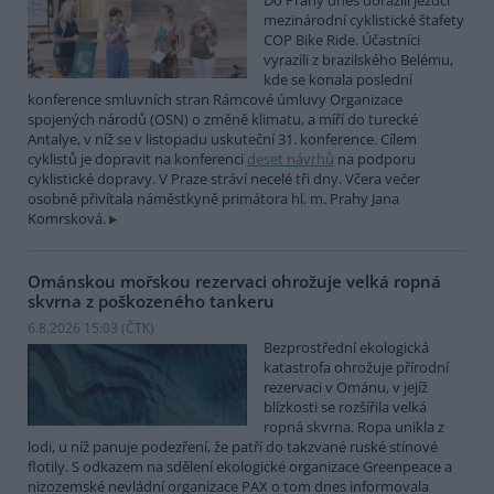
Do Prahy dnes dorazili jezdci
mezinárodní cyklistické štafety
COP Bike Ride. Účastníci
vyrazili z brazilského Belému,
kde se konala poslední
konference smluvních stran Rámcové úmluvy Organizace
spojených národů (OSN) o změně klimatu, a míří do turecké
Antalye, v níž se v listopadu uskuteční 31. konference. Cílem
cyklistů je dopravit na konferenci
deset návrhů
na podporu
cyklistické dopravy. V Praze stráví necelé tři dny. Včera večer
osobně přivítala náměstkyně primátora hl. m. Prahy Jana
Komrsková.
Ománskou mořskou rezervaci ohrožuje velká ropná
skvrna z poškozeného tankeru
6.8.2026 15:03 (
ČTK
)
Bezprostřední ekologická
katastrofa ohrožuje přírodní
rezervaci v Ománu, v jejíž
blízkosti se rozšířila velká
ropná skvrna. Ropa unikla z
lodi, u níž panuje podezření, že patří do takzvané ruské stínové
flotily. S odkazem na sdělení ekologické organizace Greenpeace a
nizozemské nevládní organizace PAX o tom dnes informovala