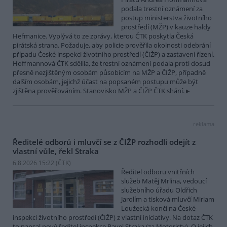
podala trestní oznámení za
postup ministerstva životního
prostředí (MŽP) v kauze haldy
Heřmanice. Vyplývá to ze zprávy, kterou ČTK poskytla Česká
pirátská strana. Požaduje, aby policie prověřila okolnosti odebrání
případu České inspekci životního prostředí (ČIŽP) a zastavení řízení.
Hoffmannová ČTK sdělila, že trestní oznámení podala proti dosud
přesně nezjištěným osobám působícím na MŽP a ČIŽP, případně
dalším osobám, jejichž účast na popsaném postupu může být
zjištěna prověřováním. Stanovisko MŽP a ČIŽP ČTK shání.
reklama
Ředitelé odborů i mluvčí se z ČIŽP rozhodli odejít z
vlastní vůle, řekl Straka
6.8.2026 15:22 (
ČTK
)
Ředitel odboru vnitřních
služeb Matěj Mrlina, vedoucí
služebního úřadu Oldřich
Jarolím a tisková mluvčí Miriam
Loužecká končí na České
inspekci životního prostředí (ČIŽP) z vlastní iniciativy. Na dotaz ČTK
to napsal nový ředitel inspekce Pavel Straka (za Motoristy). O jejich