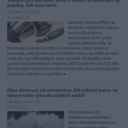
Vodojem pro Domašov, Říčky a Rudku na Brněnsku byl
prázdný, lidé musí šetřit
4.8.2026 17:12 (
ČTK
)
Diskuse: 10
Domašov, Rudka a Říčky na
Brněnsku mají potíže s pitnou
vodou. Důvodem je
dlouhodobé sucho i příliš
vysoká spotřeba vody. Ač
Dobrovolný svazek obcí (DSO) Domašovsko, který vodovod
provozuje, před týdnem vyzval k šetření vodou, spotřeba stoupla,
a lidé tak v pondělí vodojem zcela vyčerpali. Na problém dnes
upozornila Česká televize. Předseda DSO Tomáš Pitrocha ČTK řekl,
že voda nyní z kohoutků ve třech obcích teče, ale je třeba opravdu
omezit její nadměrnou spotřebu.
Obce dostanou od ministerstva 300 milionů korun na
opravu nebo výstavbu vodních nádrží
4.8.2026 13:09 (
ČTK
)
Diskuse: 3
Obce dostanou od
ministerstva zemědělství
(MZe) 300 milionů korun na
opravu, výstavbu nebo