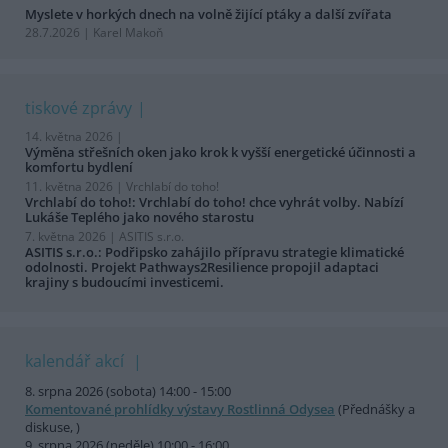
Myslete v horkých dnech na volně žijící ptáky a další zvířata
28.7.2026 | Karel Makoň
tiskové zprávy
14. května 2026 |
Výměna střešních oken jako krok k vyšší energetické účinnosti a
komfortu bydlení
11. května 2026 |
Vrchlabí do toho!
Vrchlabí do toho!: Vrchlabí do toho! chce vyhrát volby. Nabízí
Lukáše Teplého jako nového starostu
7. května 2026 |
ASITIS s.r.o.
ASITIS s.r.o.: Podřipsko zahájilo přípravu strategie klimatické
odolnosti. Projekt Pathways2Resilience propojil adaptaci
krajiny s budoucími investicemi.
kalendář akcí
8. srpna 2026 (sobota) 14:00 - 15:00
Komentované prohlídky výstavy Rostlinná Odysea
(Přednášky a
diskuse, )
9. srpna 2026 (neděle) 10:00 - 16:00