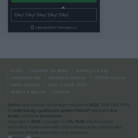
O NÁS
NOVINKY NA WEBU
INZERUJTE U NÁS
PODPOŘTE NÁS
PŘEBÍRÁNÍ OBSAHU
TIŠTĚNÝ EKOLIST
MAPA STRÁNEK
DEJTE O SOBĚ VĚDĚT
ZPRÁVY E-MAILEM
COOKIES
Ekolist.cz
je vydáván občanským sdružením
BEZK
. ISSN 1802-9019.
Za
webhosting
a
publikační systém TOOLKIT
děkujeme
Ecn
studiu
. Navštivte
Ecomonitor
.
Copyright ©
BEZK
. Copyright ©
ČTK
,
TASR
. Všechna práva
vyhrazena. Publikování nebo šíření obsahu je bez předchozího
souhlasu držitele autorských práv zakázáno.