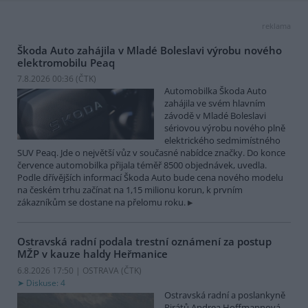
reklama
Škoda Auto zahájila v Mladé Boleslavi výrobu nového
elektromobilu Peaq
7.8.2026 00:36 (
ČTK
)
Automobilka Škoda Auto
zahájila ve svém hlavním
závodě v Mladé Boleslavi
sériovou výrobu nového plně
elektrického sedmimístného
SUV Peaq. Jde o největší vůz v současné nabídce značky. Do konce
července automobilka přijala téměř 8500 objednávek, uvedla.
Podle dřívějších informací Škoda Auto bude cena nového modelu
na českém trhu začínat na 1,15 milionu korun, k prvním
zákazníkům se dostane na přelomu roku.
Ostravská radní podala trestní oznámení za postup
MŽP v kauze haldy Heřmanice
6.8.2026 17:50 | OSTRAVA (
ČTK
)
Diskuse: 4
Ostravská radní a poslankyně
Pirátů Andrea Hoffmannová