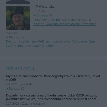
Jiří Michalisko
6.8.2026
Diskuse: 18
Otevřený dopis ministerstvu průmyslu a
obchodu ohledně sanace odvalu Heřmanice
5.8.2026
Diskuse: 39
Dostupné bydlení nevyřeší jen nová výstavba. Česko musí lépe
využít renovace stávajících budov
rady a návody
Mýtus o zeleném koberci: Proč anglický trávník v létě zabíjí život
v půdě
4.8.2026 | Jan Skala
Diskuse: 32
Dopady horka a sucha na přírodu jsou kritické. ČSOP ukazuje,
jak může žíznivé krajině a živočichům pomoci veřejnost i obce
29.7.2026 | Zuzana Kučerová