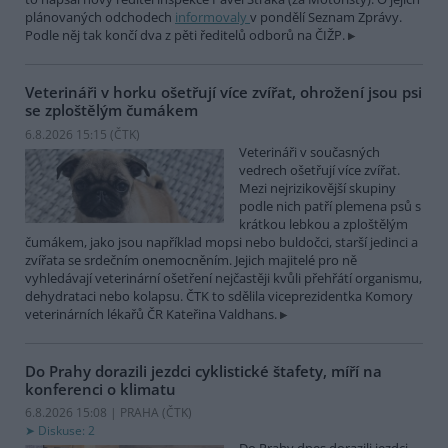
plánovaných odchodech
informovaly
v pondělí Seznam Zprávy.
Podle něj tak končí dva z pěti ředitelů odborů na ČIŽP.
Veterináři v horku ošetřují více zvířat, ohrožení jsou psi
se zploštělým čumákem
6.8.2026 15:15 (
ČTK
)
Veterináři v současných
vedrech ošetřují více zvířat.
Mezi nejrizikovější skupiny
podle nich patří plemena psů s
krátkou lebkou a zploštělým
čumákem, jako jsou například mopsi nebo buldočci, starší jedinci a
zvířata se srdečním onemocněním. Jejich majitelé pro ně
vyhledávají veterinární ošetření nejčastěji kvůli přehřátí organismu,
dehydrataci nebo kolapsu. ČTK to sdělila viceprezidentka Komory
veterinárních lékařů ČR Kateřina Valdhans.
Do Prahy dorazili jezdci cyklistické štafety, míří na
konferenci o klimatu
6.8.2026 15:08 | PRAHA (
ČTK
)
Diskuse: 2