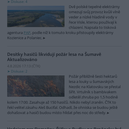
Diskuse: 4
Dvě polské tepelné elektrárny
omezují svůj provoz kvůli vlně
veder a nízké hladině vody v
řece Visle, kterou používají k
chlazení. Napsala to tisková
agentura
PAP
, podle níž k tomuto kroku přistoupily elektrárny
Kozienice a Polaniec.
Desítky hasičů likvidují požár lesa na Šumavě
Aktualizováno
4.8.2026 17:13 (
ČTK
)
Diskuse: 2
Požár přibližně šesti hektarů
lesa a louky u šumavských
Nezdic na Klatovsku se přestal
šířit. Vrtulník s bambivakem
odletěl zhruba po 1,5 hodině
kolem 17:00. Zasahuje až 150 hasičů. Nikdo nebyl zraněn. ČTK to
řekl velitel zásahu Aleš Bucifal. Odhadl, že ohniska se budou ještě
dohašovat a hasiči budou místo hlídat přes noc do středy.