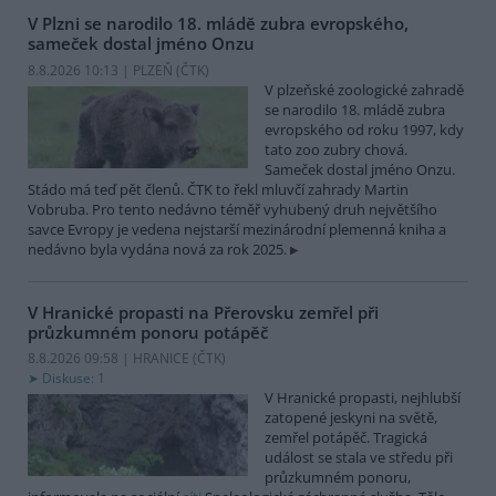
V Plzni se narodilo 18. mládě zubra evropského,
sameček dostal jméno Onzu
8.8.2026 10:13 | PLZEŇ (
ČTK
)
V plzeňské zoologické zahradě
se narodilo 18. mládě zubra
evropského od roku 1997, kdy
tato zoo zubry chová.
Sameček dostal jméno Onzu.
Stádo má teď pět členů. ČTK to řekl mluvčí zahrady Martin
Vobruba. Pro tento nedávno téměř vyhubený druh největšího
savce Evropy je vedena nejstarší mezinárodní plemenná kniha a
nedávno byla vydána nová za rok 2025.
V Hranické propasti na Přerovsku zemřel při
průzkumném ponoru potápěč
8.8.2026 09:58 | HRANICE (
ČTK
)
Diskuse: 1
V Hranické propasti, nejhlubší
zatopené jeskyni na světě,
zemřel potápěč. Tragická
událost se stala ve středu při
průzkumném ponoru,