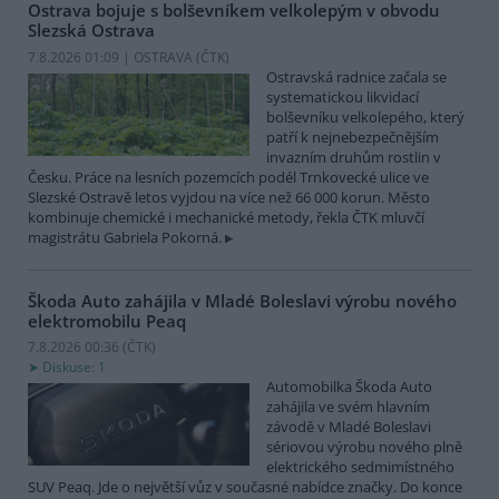
Ostrava bojuje s bolševníkem velkolepým v obvodu
Slezská Ostrava
7.8.2026 01:09 | OSTRAVA (
ČTK
)
Ostravská radnice začala se
systematickou likvidací
bolševníku velkolepého, který
patří k nejnebezpečnějším
invazním druhům rostlin v
Česku. Práce na lesních pozemcích podél Trnkovecké ulice ve
Slezské Ostravě letos vyjdou na více než 66 000 korun. Město
kombinuje chemické i mechanické metody, řekla ČTK mluvčí
magistrátu Gabriela Pokorná.
Škoda Auto zahájila v Mladé Boleslavi výrobu nového
elektromobilu Peaq
7.8.2026 00:36 (
ČTK
)
Diskuse: 1
Automobilka Škoda Auto
zahájila ve svém hlavním
závodě v Mladé Boleslavi
sériovou výrobu nového plně
elektrického sedmimístného
SUV Peaq. Jde o největší vůz v současné nabídce značky. Do konce