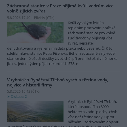
Záchranná stanice v Praze přijímá kvůli vedrům více
volně žijících zvířat
5.8.2026 17:40 | PRAHA (
ČTK
)
Kvůli vysokým letním
teplotám pracovníci pražské
záchranné stanice pro volně
žijící živočichy přijímají více
zvířat, nejčastěji
dehydratovaná a vysílená mláďata ptáků nebo veverek. ČTK to
sdělila mluvčí stanice Petra Fišerová. Během současné vlny veder
stanice denně ošetří desítky živočichů, při první letošní vlně horka
jich za jeden týden přijali rekordních 578.
V rybnících Rybářství Třeboň vyschla třetina vody,
nejvíce v historii firmy
5.8.2026 15:42 (
ČTK
)
Diskuse: 2
V rybnících Rybářství Třeboň,
které hospodaří na 8000
hektarech vodní plochy, chybí
více než třetina vody. Oproti
běžnému zdržovaném objemu