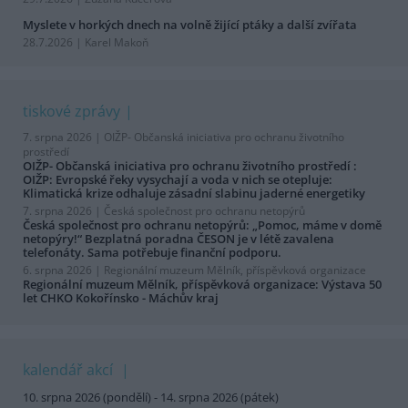
Myslete v horkých dnech na volně žijící ptáky a další zvířata
28.7.2026 | Karel Makoň
tiskové zprávy
7. srpna 2026 |
OIŽP- Občanská iniciativa pro ochranu životního
prostředí
OIŽP- Občanská iniciativa pro ochranu životního prostředí :
OIŽP: Evropské řeky vysychají a voda v nich se otepluje:
Klimatická krize odhaluje zásadní slabinu jaderné energetiky
7. srpna 2026 |
Česká společnost pro ochranu netopýrů
Česká společnost pro ochranu netopýrů: „Pomoc, máme v domě
netopýry!“ Bezplatná poradna ČESON je v létě zavalena
telefonáty. Sama potřebuje finanční podporu.
6. srpna 2026 |
Regionální muzeum Mělník, příspěvková organizace
Regionální muzeum Mělník, příspěvková organizace: Výstava 50
let CHKO Kokořínsko - Máchův kraj
kalendář akcí
10. srpna 2026 (pondělí) - 14. srpna 2026 (pátek)