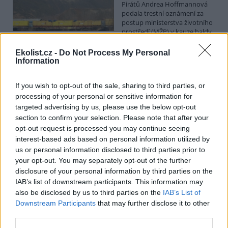
Pirátů Andrea Hoffmannová
podala trestní oznámení za
postup ministerstva životního
prostředí (MŽP) v kauze haldy
Heřmanice. Vyplývá to ze zprávy, kterou ČTK poskytla Česká
pirátská strana. Požaduje, aby policie prověřila okolnosti odebrání
Ekolist.cz -
Do Not Process My Personal
případu České inspekci životního prostředí (ČIŽP) a zastavení řízení.
Information
Hoffmannová ČTK sdělila, že trestní oznámení podala proti dosud
přesně nezjištěným osobám působícím na MŽP a ČIŽP, případně
If you wish to opt-out of the sale, sharing to third parties, or
dalším osobám, jejichž účast na popsaném postupu může být
zjištěna prověřováním. Stanovisko MŽP a ČIŽP ČTK shání.
processing of your personal or sensitive information for
targeted advertising by us, please use the below opt-out
section to confirm your selection. Please note that after your
Ředitelé odborů i mluvčí se z ČIŽP rozhodli odejít z
opt-out request is processed you may continue seeing
vlastní vůle, řekl Straka
interest-based ads based on personal information utilized by
6.8.2026 15:22 (
ČTK
)
us or personal information disclosed to third parties prior to
Diskuse: 1
your opt-out. You may separately opt-out of the further
Ředitel odboru vnitřních
disclosure of your personal information by third parties on the
služeb Matěj Mrlina, vedoucí
IAB’s list of downstream participants. This information may
služebního úřadu Oldřich
Jarolím a tisková mluvčí Miriam
also be disclosed by us to third parties on the
IAB’s List of
Loužecká končí na České
Downstream Participants
that may further disclose it to other
inspekci životního prostředí (ČIŽP) z vlastní iniciativy. Na dotaz ČTK
third parties.
to napsal nový ředitel inspekce Pavel Straka (za Motoristy). O jejich