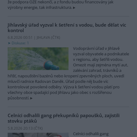
že podpora OZE nekončí, a z fondu budou financovány jak
výrobny energie, tak infrastruktura.
Jihlavský úřad vyzval k šetření s vodou, bude dělat víc
kontrol
6.8.2026 00:51 | JIHLAVA (
ČTK
)
Diskuse: 1
Vodoprávní úřad v Jihlavě
vyzval obyvatele a podnikatele
v regionu, aby šetřili vodou.
Omezit mají zejména mytí aut,
zalévání zahrad, trávníků a
hřišť, napouštění bazénů nebo kropení zpevněných ploch, uvedl
mluvčí radnice Radovan Daněk. Úřad podle něj bude víc
kontrolovat povolené odběry. Výzva k šetření vodou platí pro
všechny obce spadající pod Jihlavu jako obec s rozšířenou
působností.
Celníci odhalili gang překupníků papoušků, zajistili
stovku ptáků
5.8.2026 20:13 (
ČTK
)
Celníci odhalili gang