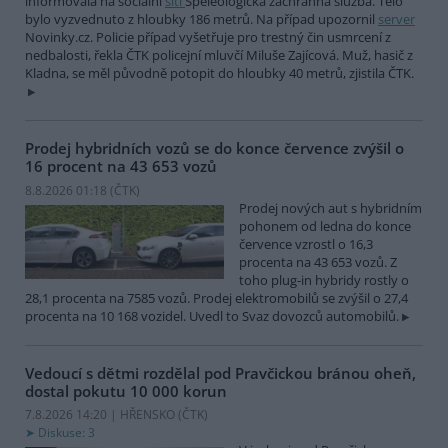
informovala na sociální
síti
Speleologická záchranná služba. Tělo
bylo vyzvednuto z hloubky 186 metrů. Na případ upozornil
server
Novinky.cz. Policie případ vyšetřuje pro trestný čin usmrcení z
nedbalosti, řekla ČTK policejní mluvčí Miluše Zajícová. Muž, hasič z
Kladna, se měl původně potopit do hloubky 40 metrů, zjistila ČTK.
Prodej hybridních vozů se do konce července zvýšil o
16 procent na 43 653 vozů
8.8.2026 01:18 (
ČTK
)
Prodej nových aut s hybridním
pohonem od ledna do konce
července vzrostl o 16,3
procenta na 43 653 vozů. Z
toho plug-in hybridy rostly o
28,1 procenta na 7585 vozů. Prodej elektromobilů se zvýšil o 27,4
procenta na 10 168 vozidel. Uvedl to Svaz dovozců automobilů.
Vedoucí s dětmi rozdělal pod Pravčickou bránou oheň,
dostal pokutu 10 000 korun
7.8.2026 14:20 | HŘENSKO (
ČTK
)
Diskuse: 3