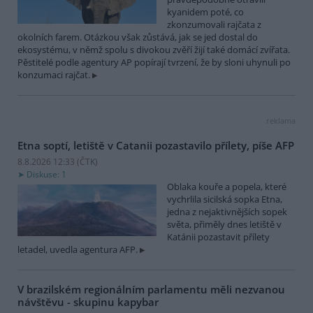
kyanidem poté, co
zkonzumovali rajčata z
okolních farem. Otázkou však zůstává, jak se jed dostal do
ekosystému, v němž spolu s divokou zvěří žijí také domácí zvířata.
Pěstitelé podle agentury AP popírají tvrzení, že by sloni uhynuli po
konzumaci rajčat.
reklama
Etna soptí, letiště v Catanii pozastavilo přílety, píše AFP
8.8.2026 12:33 (
ČTK
)
Diskuse: 1
Oblaka kouře a popela, které
vychrlila sicilská sopka Etna,
jedna z nejaktivnějších sopek
světa, přiměly dnes letiště v
Katánii pozastavit přílety
letadel, uvedla agentura AFP.
V brazilském regionálním parlamentu měli nezvanou
návštěvu - skupinu kapybar