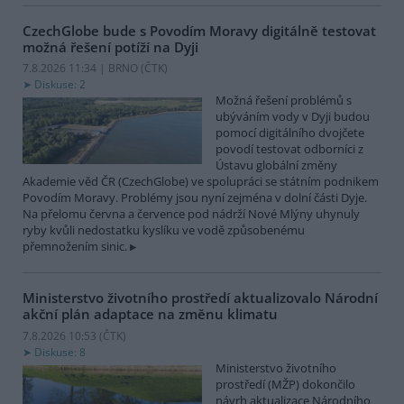
CzechGlobe bude s Povodím Moravy digitálně testovat
možná řešení potíží na Dyji
7.8.2026 11:34 | BRNO (
ČTK
)
Diskuse: 2
Možná řešení problémů s
ubýváním vody v Dyji budou
pomocí digitálního dvojčete
povodí testovat odborníci z
Ústavu globální změny
Akademie věd ČR (CzechGlobe) ve spolupráci se státním podnikem
Povodím Moravy. Problémy jsou nyní zejména v dolní části Dyje.
Na přelomu června a července pod nádrží Nové Mlýny uhynuly
ryby kvůli nedostatku kyslíku ve vodě způsobenému
přemnožením sinic.
Ministerstvo životního prostředí aktualizovalo Národní
akční plán adaptace na změnu klimatu
7.8.2026 10:53 (
ČTK
)
Diskuse: 8
Ministerstvo životního
prostředí (MŽP) dokončilo
návrh aktualizace Národního