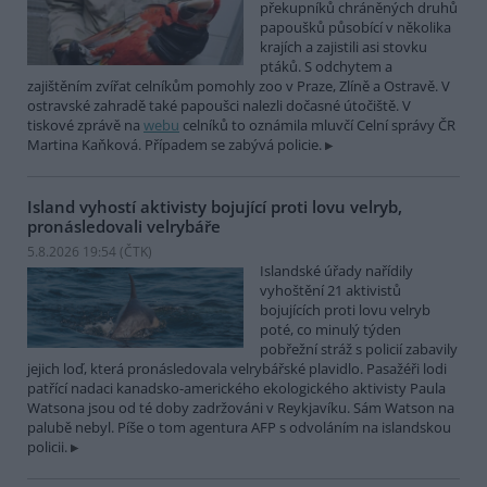
překupníků chráněných druhů
papoušků působící v několika
krajích a zajistili asi stovku
ptáků. S odchytem a
zajištěním zvířat celníkům pomohly zoo v Praze, Zlíně a Ostravě. V
ostravské zahradě také papoušci nalezli dočasné útočiště. V
tiskové zprávě na
webu
celníků to oznámila mluvčí Celní správy ČR
Martina Kaňková. Případem se zabývá policie.
Island vyhostí aktivisty bojující proti lovu velryb,
pronásledovali velrybáře
5.8.2026 19:54 (
ČTK
)
Islandské úřady nařídily
vyhoštění 21 aktivistů
bojujících proti lovu velryb
poté, co minulý týden
pobřežní stráž s policií zabavily
jejich loď, která pronásledovala velrybářské plavidlo. Pasažéři lodi
patřící nadaci kanadsko-amerického ekologického aktivisty Paula
Watsona jsou od té doby zadržováni v Reykjavíku. Sám Watson na
palubě nebyl. Píše o tom agentura AFP s odvoláním na islandskou
policii.