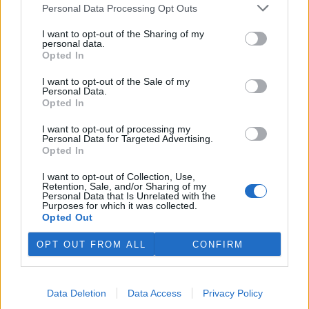
plánovaných odchodech
informovaly
v pondělí Seznam Zprávy.
Personal Data Processing Opt Outs
Podle něj tak končí dva z pěti ředitelů odborů na ČIŽP.
I want to opt-out of the Sharing of my
personal data.
Veterináři v horku ošetřují více zvířat, ohrožení jsou psi
Opted In
se zploštělým čumákem
6.8.2026 15:15 (
ČTK
)
I want to opt-out of the Sale of my
Personal Data.
Veterináři v současných
Opted In
vedrech ošetřují více zvířat.
Mezi nejrizikovější skupiny
I want to opt-out of processing my
podle nich patří plemena psů s
Personal Data for Targeted Advertising.
krátkou lebkou a zploštělým
Opted In
čumákem, jako jsou například mopsi nebo buldočci, starší jedinci a
zvířata se srdečním onemocněním. Jejich majitelé pro ně
I want to opt-out of Collection, Use,
vyhledávají veterinární ošetření nejčastěji kvůli přehřátí organismu,
Retention, Sale, and/or Sharing of my
dehydrataci nebo kolapsu. ČTK to sdělila viceprezidentka Komory
Personal Data that Is Unrelated with the
veterinárních lékařů ČR Kateřina Valdhans.
Purposes for which it was collected.
Opted Out
Do Prahy dorazili jezdci cyklistické štafety, míří na
OPT OUT FROM ALL
CONFIRM
konferenci o klimatu
6.8.2026 15:08 | PRAHA (
ČTK
)
Diskuse: 2
Data Deletion
Data Access
Privacy Policy
Do Prahy dnes dorazili jezdci