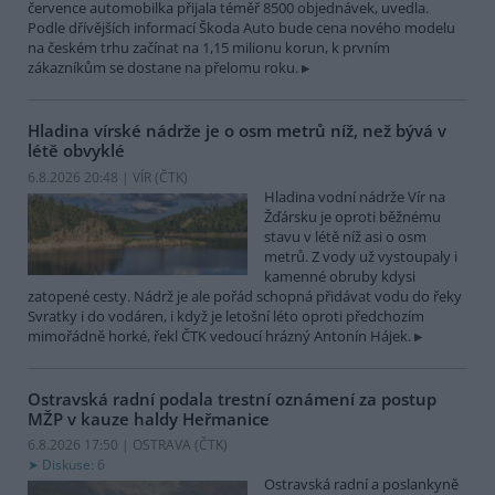
července automobilka přijala téměř 8500 objednávek, uvedla.
Podle dřívějších informací Škoda Auto bude cena nového modelu
na českém trhu začínat na 1,15 milionu korun, k prvním
zákazníkům se dostane na přelomu roku.
Hladina vírské nádrže je o osm metrů níž, než bývá v
létě obvyklé
6.8.2026 20:48 | VÍR (
ČTK
)
Hladina vodní nádrže Vír na
Žďársku je oproti běžnému
stavu v létě níž asi o osm
metrů. Z vody už vystoupaly i
kamenné obruby kdysi
zatopené cesty. Nádrž je ale pořád schopná přidávat vodu do řeky
Svratky i do vodáren, i když je letošní léto oproti předchozím
mimořádně horké, řekl ČTK vedoucí hrázný Antonín Hájek.
Ostravská radní podala trestní oznámení za postup
MŽP v kauze haldy Heřmanice
6.8.2026 17:50 | OSTRAVA (
ČTK
)
Diskuse: 6
Ostravská radní a poslankyně