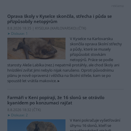
reklama
Oprava školy v Kyselce skončila, střecha i půda se
přizpůsobily netopýrům
8.8.2026 18:35 | KYSELKA (KARLOVARSKO) (
ČTK
)
Diskuse: 1
V Kyselce na Karlovarsku
skončila oprava školní střechy
a půdy, které se musely
přizpůsobit stovkám
netopýrů. Práce se podle
starosty Aleše Labíka (nez.) nepatrně protáhly, ale chod školy ani
hnízdění zvířat jimi nebylo nijak narušeno. Oproti původnímu
plánu je nově opravená i věžička na školní střeše, kam se po
spoustě let vrátila makovice.
Farmáři v Keni popírají, že 16 slonů se otrávilo
kyanidem po konzumaci rajčat
8.8.2026 18:32 (
ČTK
)
Diskuse: 2
V Keni pokračuje vyšetřování
úhynu 16 slonů, kteří se
pravděpodobně otrávili