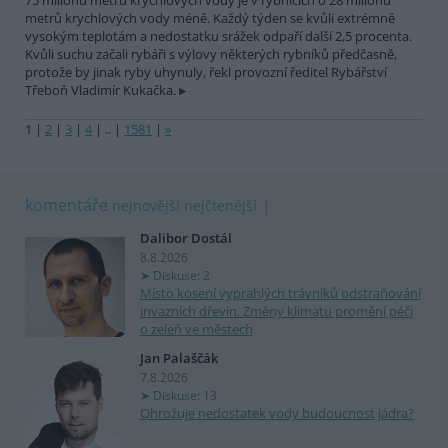
75 milionů metrů krychlových vody je v rybnících o 28 milionů
metrů krychlových vody méně. Každý týden se kvůli extrémně
vysokým teplotám a nedostatku srážek odpaří další 2,5 procenta.
Kvůli suchu začali rybáři s výlovy některých rybníků předčasně,
protože by jinak ryby uhynuly, řekl provozní ředitel Rybářství
Třeboň Vladimír Kukačka.
1
|
2
|
3
|
4
|
..
|
1581
|
»
komentáře
nejnovější
nejčtenější
Dalibor Dostál
8.8.2026
Diskuse: 2
Místo kosení vyprahlých trávníků odstraňování
invazních dřevin. Změny klimatu promění péči
o zeleň ve městech
Jan Palaščák
7.8.2026
Diskuse: 13
Ohrožuje nedostatek vody budoucnost jádra?