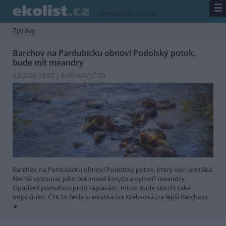
☰
/
zpravodajství
/
zprávy
Zprávy
Barchov na Pardubicku obnoví Podolský potok,
bude mít meandry
8.8.2026 18:53 | BARCHOV (
ČTK
)
Barchov na Pardubicku obnoví Podolský potok, který obcí protéká.
Nechá vybourat jeho betonové koryto a vytvoří meandry.
Opatření pomohou proti záplavám, místo bude sloužit také
odpočinku. ČTK to řekla starostka Iva Krebsová (za lepší Barchov).