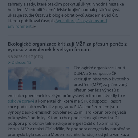
zahrady a sady, které ptákům poskytují úkryt i vhodná místa ke
hnízdění. V jednolité zemědělské krajině naopak ptáků ubývá,
ukazuje studie Ústavu biologie obratlovců Akademie věd ČR,
kterou publikoval časopis
Agriculture, Ecosystems and
Environment
.
Ekologické organizace kritizují MŽP za přesun peněz z
výnosů z povolenek k velkým firmám
6.8.2026 01:17 (
ČTK
)
Diskuse: 12
Ekologické organizace Hnutí
DUHA a Greenpeace ČR
kritizují ministerstvo životního
prostředí (MŽP) za plánovaný
přesun peněz z výnosů z
emisních povolenek k velkým průmyslovým firmám. Uvedly to v
tiskové zprávě
a komentářích, které má ČTK k dispozici. Resort
chce podle nich vyčlenit z programu EUA, jehož zdrojem jsou
výnosy z aukcí emisních povolenek, 25 miliard korun pro největší
průmyslové podniky. K tomu chce podle ekologů resort snížit
podporu pro obnovitelné zdroje energie (OZE) o 15,5 miliardy
korun. MŽP v reakci ČTK sdělilo, že podpora energeticky náročného
průmyslu byla součástí Modernizačního fondu již od jeho vzniku, a