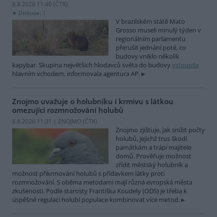
8.8.2026 11:40 (
ČTK
)
Diskuse: 1
V brazilském státě Mato
Grosso museli minulý týden v
regionálním parlamentu
přerušit jednání poté, co
budovy vniklo několik
kapybar. Skupina největších hlodavců světa do budovy
vstoupila
hlavním vchodem, informovala agentura AP.
Znojmo uvažuje o holubníku i krmivu s látkou
omezující rozmnožování holubů
8.8.2026 11:31 | ZNOJMO (
ČTK
)
Znojmo zjišťuje, jak snížit počty
holubů, jejichž trus škodí
památkám a trápí majitele
domů. Prověřuje možnost
zřídit městský holubník a
možnost přikrmování holubů s přídavkem látky proti
rozmnožování. S oběma metodami mají různá evropská města
zkušenosti. Podle starosty Františka Koudely (ODS) je třeba k
úspěšné regulaci holubí populace kombinovat více metod.