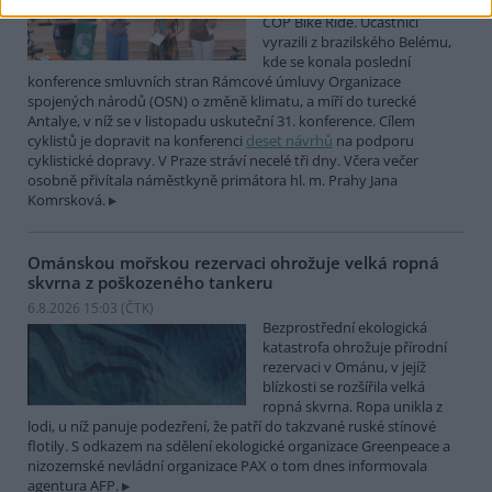
mezinárodní cyklistické štafety
COP Bike Ride. Účastníci
vyrazili z brazilského Belému,
kde se konala poslední
konference smluvních stran Rámcové úmluvy Organizace
spojených národů (OSN) o změně klimatu, a míří do turecké
Antalye, v níž se v listopadu uskuteční 31. konference. Cílem
cyklistů je dopravit na konferenci
deset návrhů
na podporu
cyklistické dopravy. V Praze stráví necelé tři dny. Včera večer
osobně přivítala náměstkyně primátora hl. m. Prahy Jana
Komrsková.
Ománskou mořskou rezervaci ohrožuje velká ropná
skvrna z poškozeného tankeru
6.8.2026 15:03 (
ČTK
)
Bezprostřední ekologická
katastrofa ohrožuje přírodní
rezervaci v Ománu, v jejíž
blízkosti se rozšířila velká
ropná skvrna. Ropa unikla z
lodi, u níž panuje podezření, že patří do takzvané ruské stínové
flotily. S odkazem na sdělení ekologické organizace Greenpeace a
nizozemské nevládní organizace PAX o tom dnes informovala
agentura AFP.