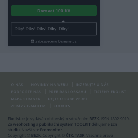
O NÁS
NOVINKY NA WEBU
INZERUJTE U NÁS
PODPOŘTE NÁS
PŘEBÍRÁNÍ OBSAHU
TIŠTĚNÝ EKOLIST
MAPA STRÁNEK
DEJTE O SOBĚ VĚDĚT
ZPRÁVY E-MAILEM
COOKIES
Ekolist.cz
je vydáván občanským sdružením
BEZK
. ISSN 1802-9019.
Za
webhosting
a
publikační systém TOOLKIT
děkujeme
Ecn
studiu
. Navštivte
Ecomonitor
.
Copyright ©
BEZK
. Copyright ©
ČTK
,
TASR
. Všechna práva