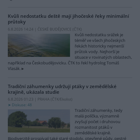
Kvůli nedostatku deště mají jihočeské řeky minimální
průtoky
6.8.2026 14:24 | ČESKÉ BUDĚJOVICE (
ČTK
)
Kvůli nedostatku srážek je
téměř ve všech jihočeských
řekách historicky nejmenší
průtok vody. Nejhorší je
situace v rovinatých oblastech,
například na Českobudějovicku. ČTK to řekl hydrolog Tomáš
Vlasák.
Tradiční záhumenky udržují ptáky v zemědělské
krajině, ukázala studie
6.8.2026 01:23 | PRAHA (
ČTK/Ekolist
)
Diskuse: 48
Tradiční záhumenky, tedy
malá políčka, významně
zvyšují počet i druhovou
rozmanitost ptáků v
zemědělské krajině.
Biodiverzitě prospívají také staré stodoly, otevřené půdy, pestré