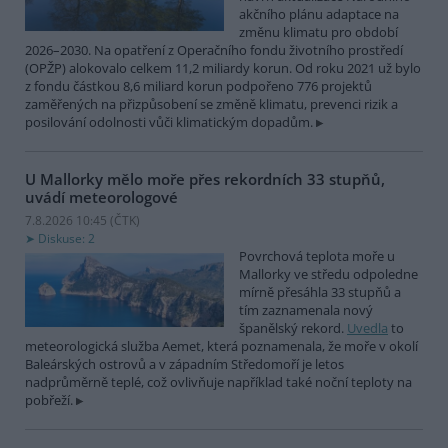
akčního plánu adaptace na
změnu klimatu pro období
2026–2030. Na opatření z Operačního fondu životního prostředí
(OPŽP) alokovalo celkem 11,2 miliardy korun. Od roku 2021 už bylo
z fondu částkou 8,6 miliard korun podpořeno 776 projektů
zaměřených na přizpůsobení se změně klimatu, prevenci rizik a
posilování odolnosti vůči klimatickým dopadům.
U Mallorky mělo moře přes rekordních 33 stupňů,
uvádí meteorologové
7.8.2026 10:45 (
ČTK
)
Diskuse: 2
Povrchová teplota moře u
Mallorky ve středu odpoledne
mírně přesáhla 33 stupňů a
tím zaznamenala nový
španělský rekord.
Uvedla
to
meteorologická služba Aemet, která poznamenala, že moře v okolí
Baleárských ostrovů a v západním Středomoří je letos
nadprůměrně teplé, což ovlivňuje například také noční teploty na
pobřeží.