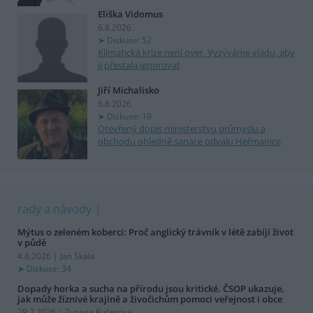
Eliška Vidomus
6.8.2026
Diskuse: 52
Klimatická krize není over. Vyzýváme vládu, aby
ji přestala ignorovat
Jiří Michalisko
6.8.2026
Diskuse: 19
Otevřený dopis ministerstvu průmyslu a
obchodu ohledně sanace odvalu Heřmanice
rady a návody
Mýtus o zeleném koberci: Proč anglický trávník v létě zabíjí život
v půdě
4.8.2026 | Jan Skala
Diskuse: 34
Dopady horka a sucha na přírodu jsou kritické. ČSOP ukazuje,
jak může žíznivé krajině a živočichům pomoci veřejnost i obce
29.7.2026 | Zuzana Kučerová