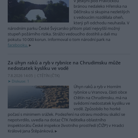
V jeskyni pod Pravčickou
bránou nedaleko Hřenska na
Děčínsku si skupina nezletilých
s vedoucím rozdělala oheň,
který při odchodu neuhasila. V
národním parku České Švýcarsko přitom platí nejvyšší možný
stupeň požárního rizika. Strážci vedoucího dostihli a dali mu
pokutu 10 000 korun. Informoval o tom národní park na
facebooku.
Za úhyn raků a ryb v rybníce na Chrudimsku může
nedostatek kyslíku ve vodě
7.8.2026 14:05 | CTĚTÍN (
ČTK
)
Diskuse: 1
Úhyn raků a ryb v Horním
rybníce u Vranova, části obce
Ctětín na Chrudimsku, má na
svědomí nedostatek kyslíku ve
vodě. Způsobilo ho horké
počasí s minimem srážek. Podezření na otravu modrou skalicí se
nepotvrdilo, uvedla na dotaz ČTK ředitelka oblastního
inspektorátu České inspekce životního prostředí (ČIŽP) v Hradci
Králové Jana Štěpánková.