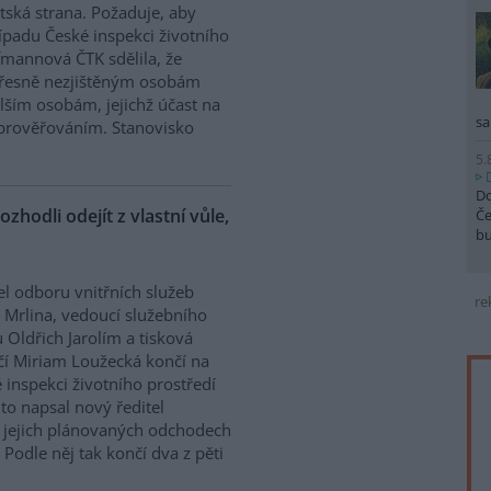
tská strana. Požaduje, aby
řípadu České inspekci životního
ffmannová ČTK sdělila, že
přesně nezjištěným osobám
ším osobám, jejichž účast na
sa
prověřováním. Stanovisko
5.
Do
ozhodli odejít z vlastní vůle,
Če
b
el odboru vnitřních služeb
re
 Mrlina, vedoucí služebního
 Oldřich Jarolím a tisková
í Miriam Loužecká končí na
 inspekci životního prostředí
K to napsal nový ředitel
 O jejich plánovaných odchodech
Podle něj tak končí dva z pěti