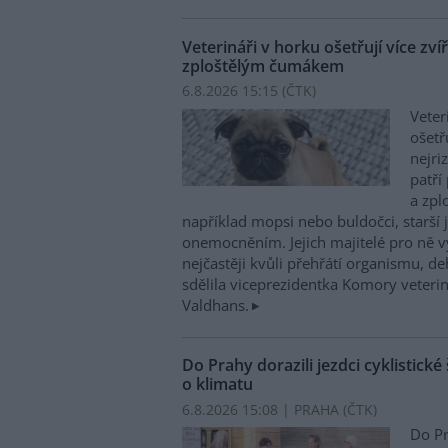
Veterináři v horku ošetřují více zví
zploštělým čumákem
6.8.2026 15:15 (
ČTK
)
Veter
ošetř
nejri
patří
a zpl
například mopsi nebo buldočci, starší j
onemocněním. Jejich majitelé pro ně vy
nejčastěji kvůli přehřátí organismu, d
sdělila viceprezidentka Komory veterin
Valdhans.
Do Prahy dorazili jezdci cyklistické
o klimatu
6.8.2026 15:08 | PRAHA (
ČTK
)
Do Pr