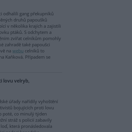
ci odhalili gang překupníků
něných druhů papoušků
cí v několika krajích a zajistili
tovku ptáků. S odchytem a
těním zvířat celníkům pomohly
ské zahradě také papoušci
rávě na
webu
celníků to
ina Kaňková. Případem se
ti lovu velryb,
dské úřady nařídily vyhoštění
tivistů bojujících proti lovu
b poté, co minulý týden
žní stráž s policií zabavily
h loď, která pronásledovala