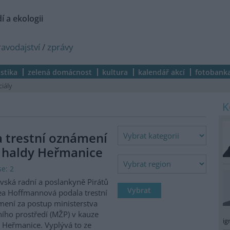
í a ekologii
ravodajství
/
zprávy
istika
zelená domácnost
kultura
kalendář akcí
fotobank
ciály
a trestní oznámení
 haldy Heřmanice
e: 2
vská radní a poslankyně Pirátů
a Hoffmannová podala trestní
ení za postup ministerstva
ního prostředí (MŽP) v kauze
ig
 Heřmanice. Vyplývá to ze