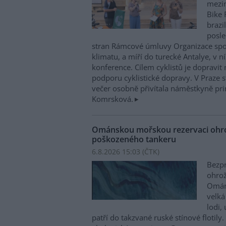
mezin
Bike 
brazi
posle
stran Rámcové úmluvy Organizace sp
klimatu, a míří do turecké Antalye, v n
konference. Cílem cyklistů je dopravit
podporu cyklistické dopravy. V Praze st
večer osobně přivítala náměstkyně pri
Komrsková.
Ománskou mořskou rezervaci ohrož
poškozeného tankeru
6.8.2026 15:03 (
ČTK
)
Bezpr
ohrož
Ománu
velká
lodi,
patří do takzvané ruské stínové flotily