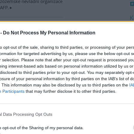
izozemské nevládní organizace
 AFP.
ské řeky minimální průtoky
8
 -
Do Not Process My Personal Information
K
K
)
O
 nedostatku srážek je téměř ve
 jihočeských řekách historicky
to opt-out of the sale, sharing to third parties, or processing of your per
9
nší průtok vody. Nejhorší je
O
formation for targeted advertising by us, please use the below opt-out s
s
ce v rovinatých oblastech,
r selection. Please note that after your opt-out request is processed y
klad na Českobudějovicku. ČTK
eing interest-based ads based on personal information utilized by us or
1
disclosed to third parties prior to your opt-out. You may separately opt-
(
losure of your personal information by third parties on the IAB’s list of
H
p
. This information may also be disclosed by us to third parties on the
IA
v zemědělské krajině,
a
Participants
that may further disclose it to other third parties.
iskuse: 12
ční záhumenky, tedy malá
l Data Processing Opt Outs
ka, významně zvyšují počet i
vou rozmanitost ptáků v
o opt-out of the Sharing of my personal data.
ělské krajině. Biodiverzitě