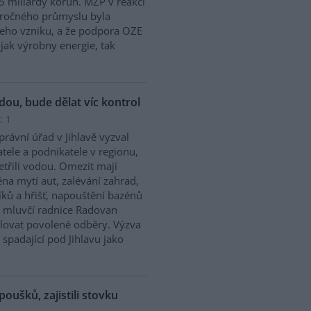
5 miliardy korun. MŽP v reakci
náročného průmyslu byla
jeho vzniku, a že podpora OZE
jak výrobny energie, tak
odou, bude dělat víc kontrol
: 1
rávní úřad v Jihlavě vyzval
tele a podnikatele v regionu,
etřili vodou. Omezit mají
na mytí aut, zalévání zahrad,
íků a hřišť, napouštění bazénů
 mluvčí radnice Radovan
olovat povolené odběry. Výzva
 spadající pod Jihlavu jako
poušků, zajistili stovku