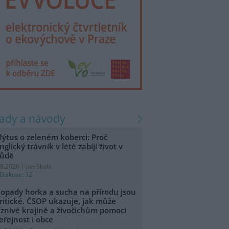
rady a návody
ýtus o zeleném koberci: Proč
nglický trávník v létě zabíjí život v
ůdě
.8.2026 | Jan Skala
Diskuse: 32
opady horka a sucha na přírodu jsou
ritické. ČSOP ukazuje, jak může
íznivé krajině a živočichům pomoci
eřejnost i obce