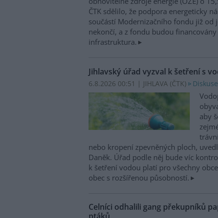
obnovitelné zdroje energie (OZE) o 15,
ČTK sdělilo, že podpora energeticky 
součástí Modernizačního fondu již od 
nekončí, a z fondu budou financovány 
infrastruktura.
Jihlavský úřad vyzval k šetření s v
6.8.2026 00:51 | JIHLAVA (
ČTK
)
Diskuse
Vodop
obyva
aby š
zejmé
trávn
nebo kropení zpevněných ploch, uvedl
Daněk. Úřad podle něj bude víc kontr
k šetření vodou platí pro všechny obce
obec s rozšířenou působností.
Celníci odhalili gang překupníků pa
ptáků