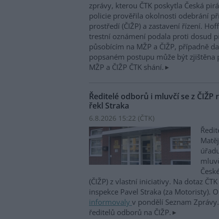
zprávy, kterou ČTK poskytla Česká pirá
policie prověřila okolnosti odebrání p
prostředí (ČIŽP) a zastavení řízení. Ho
trestní oznámení podala proti dosud 
působícím na MŽP a ČIŽP, případně dal
popsaném postupu může být zjištěna 
MŽP a ČIŽP ČTK shání.
Ředitelé odborů i mluvčí se z ČIŽP r
řekl Straka
6.8.2026 15:22 (
ČTK
)
Ředit
Matěj
úřadu
mluvč
České
(ČIŽP) z vlastní iniciativy. Na dotaz ČT
inspekce Pavel Straka (za Motoristy).
informovaly
v pondělí Seznam Zprávy. 
ředitelů odborů na ČIŽP.