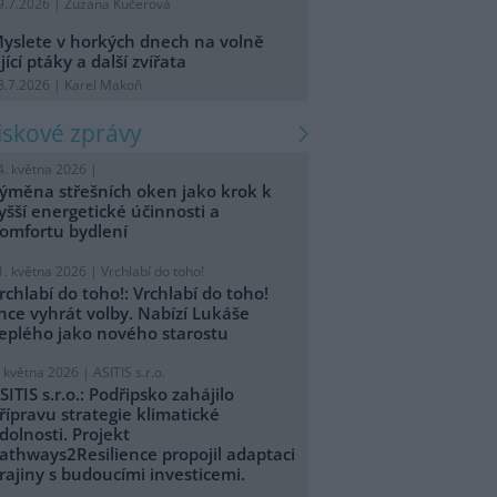
9.7.2026 | Zuzana Kučerová
yslete v horkých dnech na volně
ijící ptáky a další zvířata
8.7.2026 | Karel Makoň
tiskové zprávy
4. května 2026 |
ýměna střešních oken jako krok k
yšší energetické účinnosti a
omfortu bydlení
1. května 2026 |
Vrchlabí do toho!
rchlabí do toho!: Vrchlabí do toho!
hce vyhrát volby. Nabízí Lukáše
eplého jako nového starostu
. května 2026 |
ASITIS s.r.o.
SITIS s.r.o.: Podřipsko zahájilo
řípravu strategie klimatické
dolnosti. Projekt
athways2Resilience propojil adaptaci
rajiny s budoucími investicemi.