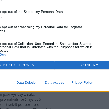
In
ívají také staré stodoly,
které ptákům poskytují úkryt i
 zemědělské krajině naopak
o opt-out of the Sale of my Personal Data.
iologie obratlovců Akademie
In
culture, Ecosystems and
to opt-out of processing my Personal Data for Targeted
ing.
In
P za přesun peněz z výnosů
o opt-out of Collection, Use, Retention, Sale, and/or Sharing
ersonal Data that Is Unrelated with the Purposes for which it
lected.
Out
gické organizace Hnutí DUHA
enpeace ČR kritizují
OPT OUT FROM ALL
CONFIRM
terstvo životního prostředí
 za plánovaný přesun peněz z
ů z emisních povolenek k
Data Deletion
Data Access
Privacy Policy
to v
tiskové zprávě
a
rek
 Resort chce podle nich
m jsou výnosy z aukcí
 pro největší průmyslové
sort snížit podporu pro