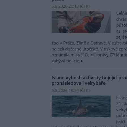
5.8.2026 20:13 (
ČTK
)
Celní
chrá
působí
asi s
zajiš
zoo v Praze, Zlíně a Ostravě. V ostrav
nalezli dočasné útočiště. V tiskové zp
oznámila mluvčí Celní správy ČR Mart
zabývá policie.
Island vyhostí aktivisty bojující pro
pronásledovali velrybáře
5.8.2026 19:54 (
ČTK
)
Islan
21 ak
velry
pobře
jejic