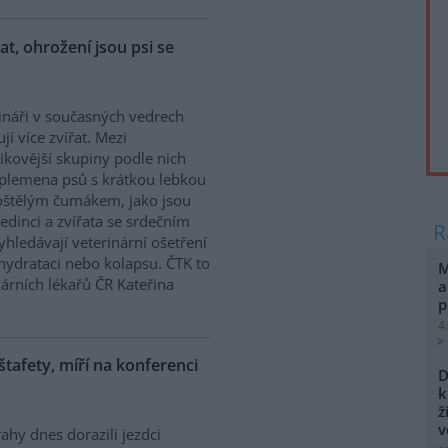
řat, ohrožení jsou psi se
ináři v současných vedrech
ují více zvířat. Mezi
zikovější skupiny podle nich
 plemena psů s krátkou lebkou
oštělým čumákem, jako jsou
edinci a zvířata se srdečním
hledávají veterinární ošetření
ehydrataci nebo kolapsu. ČTK to
M
árních lékařů ČR Kateřina
a
p
4
 štafety, míří na konferenci
D
k
ž
v
ahy dnes dorazili jezdci