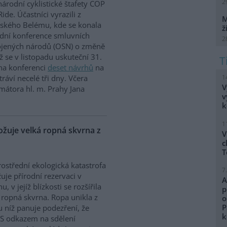
2
árodní cyklistické štafety COP
Ride. Účastníci vyrazili z
M
lského Belému, kde se konala
ž
dní konference smluvních
2
ojených národů (OSN) o změně
íž se v listopadu uskuteční 31.
 na konferenci
deset návrhů
na
1
ráví necelé tři dny. Včera
V
mátora hl. m. Prahy Jana
v
k
1
uje velká ropná skvrna z
V
c
T
ostřední ekologická katastrofa
7
uje přírodní rezervaci v
A
, v jejíž blízkosti se rozšířila
p
 ropná skvrna. Ropa unikla z
o
P
 u níž panuje podezření, že
k
. S odkazem na sdělení