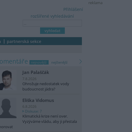
reklama
Přihlášení
rozšířené vyhledávání
a
partnerská sekce
komentáře
nejnovější
nejčtenější
Jan Palaščák
7.8.2026
Ohrožuje nedostatek vody
budoucnost jádra?
Eliška Vidomus
6.8.2026
Diskuse: 7
Klimatická krize není over.
Vyzýváme vládu, aby ji přestala
norovat