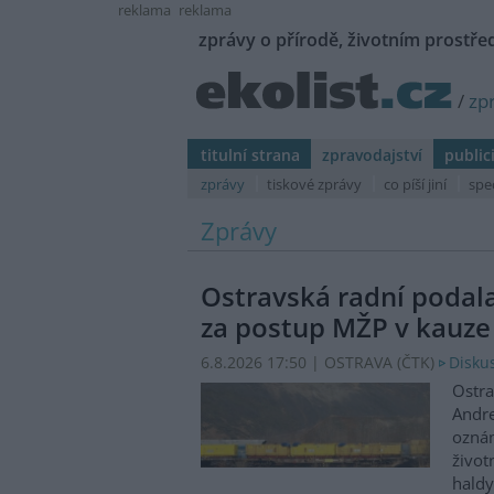
reklama
reklama
zprávy o přírodě, životním prostřed
/
zp
titulní strana
zpravodajství
public
zprávy
tiskové zprávy
co píší jiní
spe
Zprávy
Ostravská radní podal
za postup MŽP v kauze
6.8.2026 17:50 | OSTRAVA (
ČTK
)
Diskus
Ostra
Andre
oznám
život
haldy