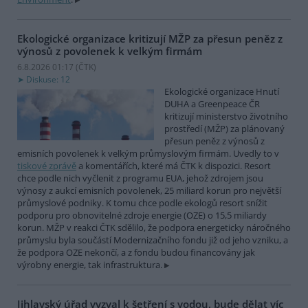
Ekologické organizace kritizují MŽP za přesun peněz z
výnosů z povolenek k velkým firmám
6.8.2026 01:17 (
ČTK
)
Diskuse: 12
Ekologické organizace Hnutí
DUHA a Greenpeace ČR
kritizují ministerstvo životního
prostředí (MŽP) za plánovaný
přesun peněz z výnosů z
emisních povolenek k velkým průmyslovým firmám. Uvedly to v
tiskové zprávě
a komentářích, které má ČTK k dispozici. Resort
chce podle nich vyčlenit z programu EUA, jehož zdrojem jsou
výnosy z aukcí emisních povolenek, 25 miliard korun pro největší
průmyslové podniky. K tomu chce podle ekologů resort snížit
podporu pro obnovitelné zdroje energie (OZE) o 15,5 miliardy
korun. MŽP v reakci ČTK sdělilo, že podpora energeticky náročného
průmyslu byla součástí Modernizačního fondu již od jeho vzniku, a
že podpora OZE nekončí, a z fondu budou financovány jak
výrobny energie, tak infrastruktura.
Jihlavský úřad vyzval k šetření s vodou, bude dělat víc