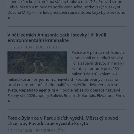
Libereckém kraji, které má stálou teplotu mezi 7,5 až devíti stupni
Celsia, přesto v minulosti podle vedoucího Bozkovských jeskyní
Dušana Milky k nim lidé přicházeli spíše v době, když bylo nevlídno.
V pěti zemích Amazonie zatkli stovky lidí kvůli
environmentální kriminalitě
5.8.2026 10:34 | BOGOTÁ (
ČTK
)
Policisté v pěti zemích ležících
v Amazonii pozatýkali stovky
lidí a zabavili dřevo, minerály i
zvířata v hodnotě přes 280
milionů dolarů (kolem 5,9
miliard korun) při jednom z největších koordinovaných zásahů
proti environmentální kriminalitě v největším deštném pralese
světa. Napsala to agentura AP, podle níž se do operace nazvané
Zelený štít 2026 zapojily Bolívie, Brazílie, Kolumbie, Ekvádor a Peru.
Potok Bylanka v Pardubicích vyschl. Městský obvod
chce, aby Povodí Labe vyčistilo koryto
5.8.2026 10:26 | PARDUBICE (
ČTK
)