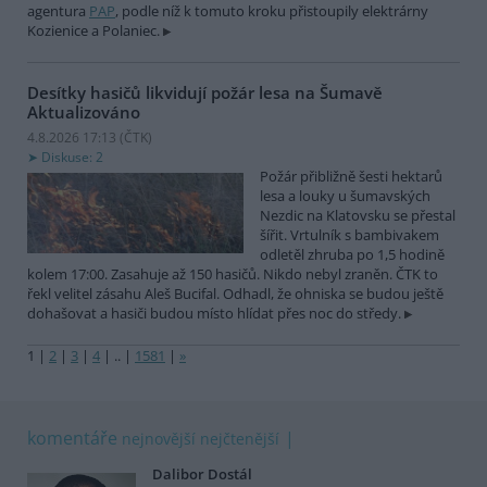
agentura
PAP
, podle níž k tomuto kroku přistoupily elektrárny
Kozienice a Polaniec.
Desítky hasičů likvidují požár lesa na Šumavě
Aktualizováno
4.8.2026 17:13 (
ČTK
)
Diskuse: 2
Požár přibližně šesti hektarů
lesa a louky u šumavských
Nezdic na Klatovsku se přestal
šířit. Vrtulník s bambivakem
odletěl zhruba po 1,5 hodině
kolem 17:00. Zasahuje až 150 hasičů. Nikdo nebyl zraněn. ČTK to
řekl velitel zásahu Aleš Bucifal. Odhadl, že ohniska se budou ještě
dohašovat a hasiči budou místo hlídat přes noc do středy.
1
|
2
|
3
|
4
|
..
|
1581
|
»
komentáře
nejnovější
nejčtenější
Dalibor Dostál