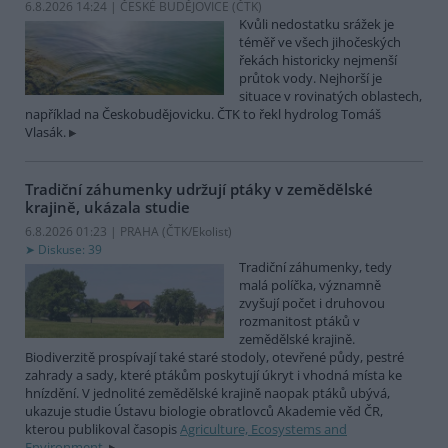
6.8.2026 14:24 | ČESKÉ BUDĚJOVICE (
ČTK
)
Kvůli nedostatku srážek je
téměř ve všech jihočeských
řekách historicky nejmenší
průtok vody. Nejhorší je
situace v rovinatých oblastech,
například na Českobudějovicku. ČTK to řekl hydrolog Tomáš
Vlasák.
Tradiční záhumenky udržují ptáky v zemědělské
krajině, ukázala studie
6.8.2026 01:23 | PRAHA (
ČTK/Ekolist
)
Diskuse: 39
Tradiční záhumenky, tedy
malá políčka, významně
zvyšují počet i druhovou
rozmanitost ptáků v
zemědělské krajině.
Biodiverzitě prospívají také staré stodoly, otevřené půdy, pestré
zahrady a sady, které ptákům poskytují úkryt i vhodná místa ke
hnízdění. V jednolité zemědělské krajině naopak ptáků ubývá,
ukazuje studie Ústavu biologie obratlovců Akademie věd ČR,
kterou publikoval časopis
Agriculture, Ecosystems and
Environment
.