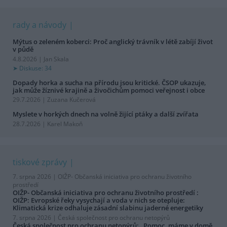
rady a návody
Mýtus o zeleném koberci: Proč anglický trávník v létě zabíjí život
v půdě
4.8.2026 | Jan Skala
Diskuse: 34
Dopady horka a sucha na přírodu jsou kritické. ČSOP ukazuje,
jak může žíznivé krajině a živočichům pomoci veřejnost i obce
29.7.2026 | Zuzana Kučerová
Myslete v horkých dnech na volně žijící ptáky a další zvířata
28.7.2026 | Karel Makoň
tiskové zprávy
7. srpna 2026 |
OIŽP- Občanská iniciativa pro ochranu životního
prostředí
OIŽP- Občanská iniciativa pro ochranu životního prostředí :
OIŽP: Evropské řeky vysychají a voda v nich se otepluje:
Klimatická krize odhaluje zásadní slabinu jaderné energetiky
7. srpna 2026 |
Česká společnost pro ochranu netopýrů
Česká společnost pro ochranu netopýrů: „Pomoc, máme v domě