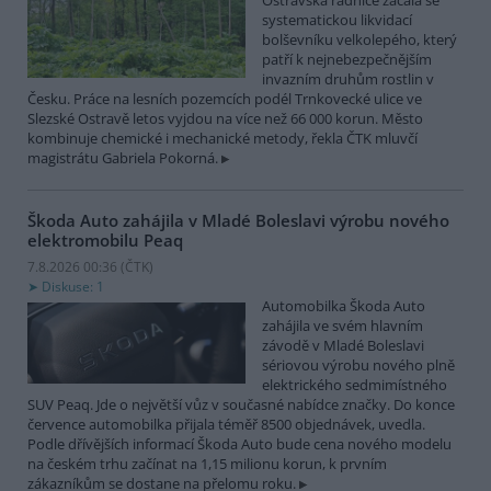
Ostravská radnice začala se
systematickou likvidací
bolševníku velkolepého, který
patří k nejnebezpečnějším
invazním druhům rostlin v
Česku. Práce na lesních pozemcích podél Trnkovecké ulice ve
Slezské Ostravě letos vyjdou na více než 66 000 korun. Město
kombinuje chemické i mechanické metody, řekla ČTK mluvčí
magistrátu Gabriela Pokorná.
Škoda Auto zahájila v Mladé Boleslavi výrobu nového
elektromobilu Peaq
7.8.2026 00:36 (
ČTK
)
Diskuse: 1
Automobilka Škoda Auto
zahájila ve svém hlavním
závodě v Mladé Boleslavi
sériovou výrobu nového plně
elektrického sedmimístného
SUV Peaq. Jde o největší vůz v současné nabídce značky. Do konce
července automobilka přijala téměř 8500 objednávek, uvedla.
Podle dřívějších informací Škoda Auto bude cena nového modelu
na českém trhu začínat na 1,15 milionu korun, k prvním
zákazníkům se dostane na přelomu roku.