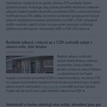
Heřmanice. Vyplývá to ze zprávy, kterou ČTK poskytla Česká
pirátská strana. Požaduje, aby policie prověřila okolnosti odebrání
případu České inspekci životního prostředí (ČIŽP) a zastavení řízení.
Hoffmannová ČTK sdělila, že trestní oznámení podala proti dosud
přesně nezjištěným osobám působícím na MŽP a ČIŽP, případně
dalším osobám, jejichž účast na popsaném postupu může být
zjištěna prověřováním. Stanovisko MŽP a ČIŽP ČTK shání.
Ředitelé odborů i mluvčí se z ČIŽP rozhodli odejít z
vlastní vůle, řekl Straka
6.8.2026 15:22 (
ČTK
)
Ředitel odboru vnitřních
služeb Matěj Mrlina, vedoucí
služebního úřadu Oldřich
Jarolím a tisková mluvčí Miriam
Loužecká končí na České
inspekci životního prostředí (ČIŽP) z vlastní iniciativy. Na dotaz ČTK
to napsal nový ředitel inspekce Pavel Straka (za Motoristy). O jejich
plánovaných odchodech
informovaly
v pondělí Seznam Zprávy.
Podle něj tak končí dva z pěti ředitelů odborů na ČIŽP.
Veterináři v horku ošetřují více zvířat, ohrožení jsou psi