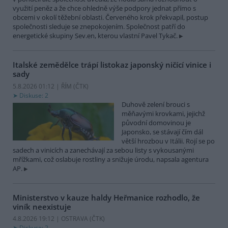
využití peněz a že chce ohledně výše podpory jednat přímo s
obcemi v okolí těžební oblasti. Červeného krok překvapil, postup
společnosti sleduje se znepokojením. Společnost patří do
energetické skupiny Sev.en, kterou vlastní Pavel Tykač.
Italské zemědělce trápí listokaz japonský ničící vinice i
sady
5.8.2026 01:12 | ŘÍM (
ČTK
)
Diskuse: 2
Duhově zelení brouci s
měňavými krovkami, jejichž
původní domovinou je
Japonsko, se stávají čím dál
větší hrozbou v Itálii. Rojí se po
sadech a vinicích a zanechávají za sebou listy s vykousanými
mřížkami, což oslabuje rostliny a snižuje úrodu, napsala agentura
AP.
Ministerstvo v kauze haldy Heřmanice rozhodlo, že
viník neexistuje
4.8.2026 19:12 | OSTRAVA (
ČTK
)
Diskuse: 2