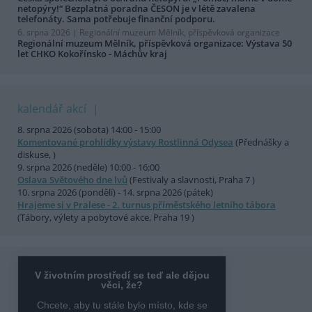
netopýry!“ Bezplatná poradna ČESON je v létě zavalena
telefonáty. Sama potřebuje finanční podporu.
6. srpna 2026 |
Regionální muzeum Mělník, příspěvková organizace
Regionální muzeum Mělník, příspěvková organizace: Výstava 50
let CHKO Kokořínsko - Máchův kraj
kalendář akcí
8. srpna 2026 (sobota) 14:00 - 15:00
Komentované prohlídky výstavy Rostlinná Odysea
(Přednášky a
diskuse, )
9. srpna 2026 (neděle) 10:00 - 16:00
Oslava Světového dne lvů
(Festivaly a slavnosti, Praha 7 )
10. srpna 2026 (pondělí) - 14. srpna 2026 (pátek)
Hrajeme si v Pralese - 2. turnus příměstského letního tábora
(Tábory, výlety a pobytové akce, Praha 19 )