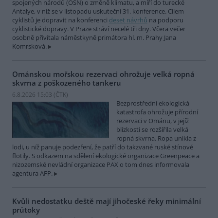
spojených národů (OSN) o změně klimatu, a míří do turecké
Antalye, v níž se v listopadu uskuteční 31. konference. Cílem
cyklistů je dopravit na konferenci
deset návrhů
na podporu
cyklistické dopravy. V Praze stráví necelé tři dny. Včera večer
osobně přivítala náměstkyně primátora hl. m. Prahy Jana
Komrsková.
Ománskou mořskou rezervaci ohrožuje velká ropná
skvrna z poškozeného tankeru
6.8.2026 15:03 (
ČTK
)
Bezprostřední ekologická
katastrofa ohrožuje přírodní
rezervaci v Ománu, v jejíž
blízkosti se rozšířila velká
ropná skvrna. Ropa unikla z
lodi, u níž panuje podezření, že patří do takzvané ruské stínové
flotily. S odkazem na sdělení ekologické organizace Greenpeace a
nizozemské nevládní organizace PAX o tom dnes informovala
agentura AFP.
Kvůli nedostatku deště mají jihočeské řeky minimální
průtoky