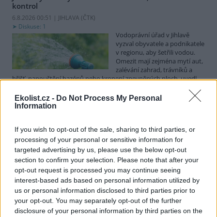
kontrol
6.8.2026 00:51 | JIHLAVA (
ČTK
)
Diskuse: 1
Vodoprávní úřad v Jihlavě
vyzval obyvatele a podnikatele
v regionu, aby šetřili vodou.
Omezit mají zejména mytí aut,
zalévání zahrad, trávníků a
hřišť, napouštění bazénů nebo kropení zpevněných ploch, uvedl
mluvčí radnice Radovan Daněk. Úřad podle něj bude víc
kontrolovat povolené odběry. Výzva k šetření vodou platí pro
Ekolist.cz -
Do Not Process My Personal
všechny obce spadající pod Jihlavu jako obec s rozšířenou
Information
působností.
If you wish to opt-out of the sale, sharing to third parties, or
processing of your personal or sensitive information for
Celníci odhalili gang překupníků papoušků, zajistili
stovku ptáků
targeted advertising by us, please use the below opt-out
section to confirm your selection. Please note that after your
5.8.2026 20:13 (
ČTK
)
Celníci odhalili gang
opt-out request is processed you may continue seeing
překupníků chráněných druhů
interest-based ads based on personal information utilized by
papoušků působící v několika
us or personal information disclosed to third parties prior to
krajích a zajistili asi stovku
your opt-out. You may separately opt-out of the further
ptáků. S odchytem a
disclosure of your personal information by third parties on the
zajištěním zvířat celníkům pomohly zoo v Praze, Zlíně a Ostravě. V