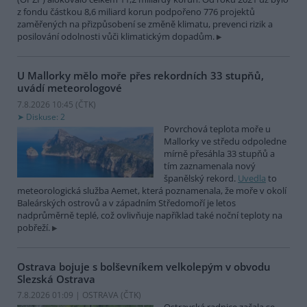
z fondu částkou 8,6 miliard korun podpořeno 776 projektů
zaměřených na přizpůsobení se změně klimatu, prevenci rizik a
posilování odolnosti vůči klimatickým dopadům.
U Mallorky mělo moře přes rekordních 33 stupňů,
uvádí meteorologové
7.8.2026 10:45 (
ČTK
)
Diskuse: 2
Povrchová teplota moře u
Mallorky ve středu odpoledne
mírně přesáhla 33 stupňů a
tím zaznamenala nový
španělský rekord.
Uvedla
to
meteorologická služba Aemet, která poznamenala, že moře v okolí
Baleárských ostrovů a v západním Středomoří je letos
nadprůměrně teplé, což ovlivňuje například také noční teploty na
pobřeží.
Ostrava bojuje s bolševníkem velkolepým v obvodu
Slezská Ostrava
7.8.2026 01:09 | OSTRAVA (
ČTK
)