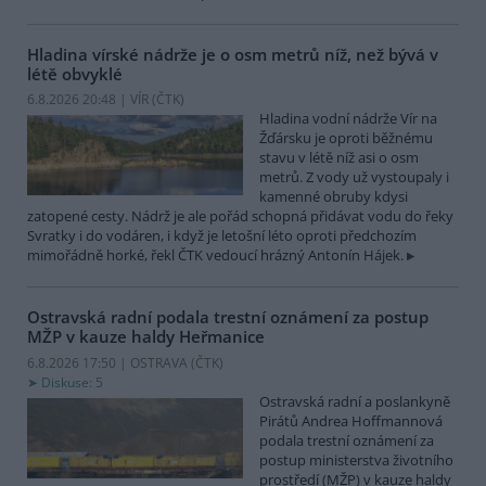
Hladina vírské nádrže je o osm metrů níž, než bývá v
létě obvyklé
6.8.2026 20:48 | VÍR (
ČTK
)
Hladina vodní nádrže Vír na
Žďársku je oproti běžnému
stavu v létě níž asi o osm
metrů. Z vody už vystoupaly i
kamenné obruby kdysi
zatopené cesty. Nádrž je ale pořád schopná přidávat vodu do řeky
Svratky i do vodáren, i když je letošní léto oproti předchozím
mimořádně horké, řekl ČTK vedoucí hrázný Antonín Hájek.
Ostravská radní podala trestní oznámení za postup
MŽP v kauze haldy Heřmanice
6.8.2026 17:50 | OSTRAVA (
ČTK
)
Diskuse: 5
Ostravská radní a poslankyně
Pirátů Andrea Hoffmannová
podala trestní oznámení za
postup ministerstva životního
prostředí (MŽP) v kauze haldy