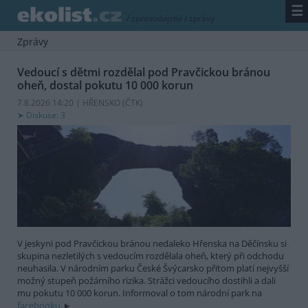
☰
/
zpravodajství
/
zprávy
Zprávy
Vedoucí s dětmi rozdělal pod Pravčickou bránou
oheň, dostal pokutu 10 000 korun
7.8.2026 14:20 | HŘENSKO (
ČTK
)
Diskuse: 3
V jeskyni pod Pravčickou bránou nedaleko Hřenska na Děčínsku si
skupina nezletilých s vedoucím rozdělala oheň, který při odchodu
neuhasila. V národním parku České Švýcarsko přitom platí nejvyšší
možný stupeň požárního rizika. Strážci vedoucího dostihli a dali
mu pokutu 10 000 korun. Informoval o tom národní park na
facebooku.