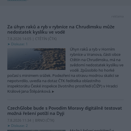
reklama
Za úhyn raků a ryb v rybníce na Chrudimsku může
nedostatek kyslíku ve vodě
7.8.2026 14:05 | CTĚTÍN (
ČTK
)
Diskuse: 1
Úhyn raků a ryb v Horním
rybníce u Vranova, části obce
Ctětín na Chrudimsku, má na
svědomí nedostatek kyslíku ve
vodě. Způsobilo ho horké
počasí s minimem srážek. Podezření na otravu modrou skalicí se
nepotvrdilo, uvedla na dotaz ČTK ředitelka oblastního
inspektorátu České inspekce životního prostředí (ČIŽP) v Hradci
Králové Jana Štěpánková.
CzechGlobe bude s Povodím Moravy digitálně testovat
možná řešení potíží na Dyji
7.8.2026 11:34 | BRNO (
ČTK
)
Diskuse: 2
Možná řešení problémů s