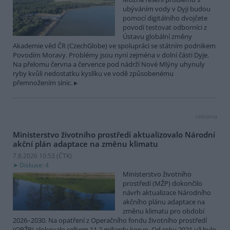
ubýváním vody v Dyji budou
pomocí digitálního dvojčete
povodí testovat odborníci z
Ústavu globální změny
Akademie věd ČR (CzechGlobe) ve spolupráci se státním podnikem
Povodím Moravy. Problémy jsou nyní zejména v dolní části Dyje.
Na přelomu června a července pod nádrží Nové Mlýny uhynuly
ryby kvůli nedostatku kyslíku ve vodě způsobenému
přemnožením sinic.
reklama
Ministerstvo životního prostředí aktualizovalo Národní
akční plán adaptace na změnu klimatu
7.8.2026 10:53 (
ČTK
)
Diskuse: 4
Ministerstvo životního
prostředí (MŽP) dokončilo
návrh aktualizace Národního
akčního plánu adaptace na
změnu klimatu pro období
2026–2030. Na opatření z Operačního fondu životního prostředí
(OPŽP) alokovalo celkem 11,2 miliardy korun. Od roku 2021 už bylo