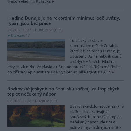
Třeboň Vladimír Kukačka.
Hladina Dunaje je na rekordním minimu; lodě uvázly,
rybáři jsou bez práce
5.8.2026 15:37 | BUKUREŠŤ (
ČTK
)
Diskuse: 17
Turistický přístav v
rumunském městě Corabia,
které leží na břehu Dunaje, je
opuštěný. Až na několik člunů
uvázlých v řasách. Hladina
řeky je tak nízko, že plavidla už nemohou kvůli písčitým mělčinám
do přístavu vplouvat ani z něj vyplouvat, píše agentura AFP.
Bozkovské jeskyně na Semilsku zažívají za tropických
teplot nečekaný nápor
5.8.2026 11:20 | BOZKOV (
ČTK
)
Bozkovské dolomitové jeskyně
na Semilsku zažívají za
současných tropických teplot
nečekaný nápor. Jde sice o
jedno z nejchladnějších míst v