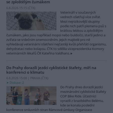
se zploštělým čumákem
6.8.2026 15:15 (
ČTK
)
Veterináři v současných
vedrech ošetřují více zvířat.
Mezi nejrizikovější skupiny
podle nich patří plemena psů s
krátkou lebkou a zploštělým
čumákem, jako jsou například mopsi nebo buldočci, starší jedinci a
zvířata se srdečním onemocněním. Jejich majitelé pro ně
vyhledávají veterinární ošetření nejčastěji kvůli přehřátí organismu,
dehydrataci nebo kolapsu. ČTK to sdělila viceprezidentka Komory
veterinárních lékařů ČR Kateřina Valdhans.
Do Prahy dorazili jezdci cyklistické štafety, míří na
konferenci o klimatu
6.8.2026 15:08 | PRAHA (
ČTK
)
Diskuse: 2
Do Prahy dnes dorazili jezdci
mezinárodní cyklistické štafety
COP Bike Ride. Účastníci
vyrazili z brazilského Belému,
kde se konala poslední
konference smluvních stran Rámcové úmluvy Organizace