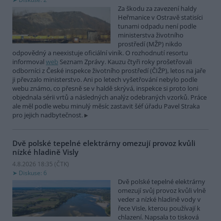
Za škodu za zavezení haldy
Heřmanice v Ostravě statisíci
tunami odpadu není podle
ministerstva životního
prostředí (MŽP) nikdo
odpovědný a neexistuje oficiální viník. O rozhodnutí resortu
informoval
web
Seznam Zprávy. Kauzu čtyři roky prošetřovali
odborníci z České inspekce životního prostředí (ČIŽP), letos na jaře
ji převzalo ministerstvo. Ani po letech vyšetřování nebylo podle
webu známo, co přesně se v haldě skrývá, inspekce si proto loni
objednala sérii vrtů a následných analýz odebraných vzorků. Práce
ale měl podle webu minulý měsíc zastavit šéf úřadu Pavel Straka
pro jejich nadbytečnost.
Dvě polské tepelné elektrárny omezují provoz kvůli
nízké hladině Visly
4.8.2026 18:35 (
ČTK
)
Diskuse: 6
Dvě polské tepelné elektrárny
omezují svůj provoz kvůli vlně
veder a nízké hladině vody v
řece Visle, kterou používají k
chlazení. Napsala to tisková