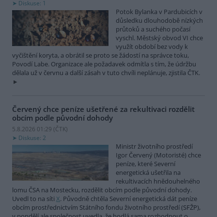
Diskuse: 1
Potok Bylanka v Pardubicích v
důsledku dlouhodobě nízkých
průtoků a suchého počasí
vyschl. Městský obvod VI chce
využít období bez vody k
vyčištění koryta, a obrátil se proto se žádostí na správce toku,
Povodí Labe. Organizace ale požadavek odmítla s tím, že údržbu
dělala už v červnu a další zásah v tuto chvíli neplánuje, zjistila ČTK.
Červený chce peníze ušetřené za rekultivaci rozdělit
obcím podle původní dohody
5.8.2026 01:29 (
ČTK
)
Diskuse: 2
Ministr životního prostředí
Igor Červený (Motoristé) chce
peníze, které Severní
energetická ušetřila na
rekultivacích hnědouhelného
lomu ČSA na Mostecku, rozdělit obcím podle původní dohody.
Uvedl to na síti
X
. Původně chtěla Severní energetická dát peníze
obcím prostřednictvím Státního fondu životního prostředí (SFŽP),
v pondělí ale společnost uvedla, že hodlá sama rozhodnout o