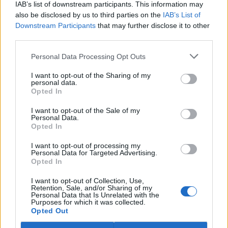
IAB’s list of downstream participants. This information may
ostravské zahradě také papoušci nalezli dočasné útočiště. V
tiskové zprávě na
webu
celníků to oznámila mluvčí Celní správy ČR
also be disclosed by us to third parties on the
IAB’s List of
Martina Kaňková. Případem se zabývá policie.
Downstream Participants
that may further disclose it to other
third parties.
Island vyhostí aktivisty bojující proti lovu velryb,
Personal Data Processing Opt Outs
pronásledovali velrybáře
5.8.2026 19:54 (
ČTK
)
I want to opt-out of the Sharing of my
Islandské úřady nařídily
personal data.
Opted In
vyhoštění 21 aktivistů
bojujících proti lovu velryb
poté, co minulý týden
I want to opt-out of the Sale of my
Personal Data.
pobřežní stráž s policií zabavily
Opted In
jejich loď, která pronásledovala velrybářské plavidlo. Pasažéři lodi
patřící nadaci kanadsko-amerického ekologického aktivisty Paula
I want to opt-out of processing my
Watsona jsou od té doby zadržováni v Reykjavíku. Sám Watson na
Personal Data for Targeted Advertising.
palubě nebyl. Píše o tom agentura AFP s odvoláním na islandskou
Opted In
policii.
I want to opt-out of Collection, Use,
Retention, Sale, and/or Sharing of my
Záchranná stanice v Praze přijímá kvůli vedrům více
Personal Data that Is Unrelated with the
Purposes for which it was collected.
volně žijících zvířat
Opted Out
5.8.2026 17:40 | PRAHA (
ČTK
)
Kvůli vysokým letním