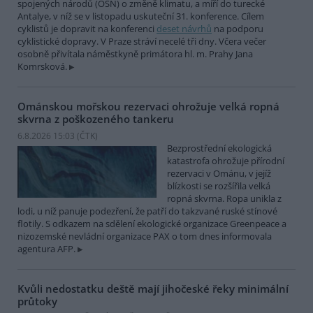
spojených národů (OSN) o změně klimatu, a míří do turecké
Antalye, v níž se v listopadu uskuteční 31. konference. Cílem
cyklistů je dopravit na konferenci
deset návrhů
na podporu
cyklistické dopravy. V Praze stráví necelé tři dny. Včera večer
osobně přivítala náměstkyně primátora hl. m. Prahy Jana
Komrsková.
Ománskou mořskou rezervaci ohrožuje velká ropná
skvrna z poškozeného tankeru
6.8.2026 15:03 (
ČTK
)
Bezprostřední ekologická
katastrofa ohrožuje přírodní
rezervaci v Ománu, v jejíž
blízkosti se rozšířila velká
ropná skvrna. Ropa unikla z
lodi, u níž panuje podezření, že patří do takzvané ruské stínové
flotily. S odkazem na sdělení ekologické organizace Greenpeace a
nizozemské nevládní organizace PAX o tom dnes informovala
agentura AFP.
Kvůli nedostatku deště mají jihočeské řeky minimální
průtoky