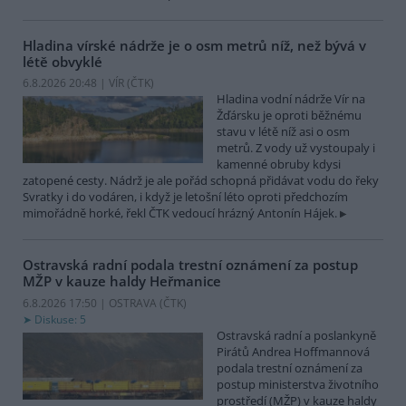
Hladina vírské nádrže je o osm metrů níž, než bývá v
létě obvyklé
6.8.2026 20:48 | VÍR (
ČTK
)
Hladina vodní nádrže Vír na
Žďársku je oproti běžnému
stavu v létě níž asi o osm
metrů. Z vody už vystoupaly i
kamenné obruby kdysi
zatopené cesty. Nádrž je ale pořád schopná přidávat vodu do řeky
Svratky i do vodáren, i když je letošní léto oproti předchozím
mimořádně horké, řekl ČTK vedoucí hrázný Antonín Hájek.
Ostravská radní podala trestní oznámení za postup
MŽP v kauze haldy Heřmanice
6.8.2026 17:50 | OSTRAVA (
ČTK
)
Diskuse: 5
Ostravská radní a poslankyně
Pirátů Andrea Hoffmannová
podala trestní oznámení za
postup ministerstva životního
prostředí (MŽP) v kauze haldy