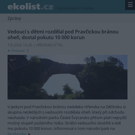
☰
/
zpravodajství
/
zprávy
Zprávy
Vedoucí s dětmi rozdělal pod Pravčickou bránou
oheň, dostal pokutu 10 000 korun
7.8.2026 14:20 | HŘENSKO (
ČTK
)
Diskuse: 3
V jeskyni pod Pravčickou bránou nedaleko Hřenska na Děčínsku si
skupina nezletilých s vedoucím rozdělala oheň, který při odchodu
neuhasila. V národním parku České Švýcarsko přitom platí nejvyšší
možný stupeň požárního rizika. Strážci vedoucího dostihli a dali
mu pokutu 10 000 korun. Informoval o tom národní park na
facebooku.