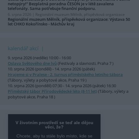
netopýry!“ Bezplatná poradna ČESON je v létě zavalena
telefonáty. Sama potřebuje finanční podporu.
6. srpna 2026 |
Regionální muzeum Mělník, příspěvková organizace
Regionální muzeum Mělník, příspěvková organizace: Výstava 50
let CHKO Kokořínsko - Máchův kraj
kalendář akcí
9. srpna 2026 (neděle) 10:00 - 16:00
Oslava Světového dne lvů
(Festivaly a slavnosti, Praha 7 )
10. srpna 2026 (pondělí) - 14. srpna 2026 (pátek)
Hrajeme si v Pralese - 2. turnus příměstského letního tábora
(Tábory, výlety a pobytové akce, Praha 19 )
10. srpna 2026 (pondělí) 07:30 - 14. srpna 2026 (pátek) 16:30
Příměstský tábor Přírodovědecké léto (8-11 let)
(Tábory, výlety a
pobytové akce, Praha 18 )