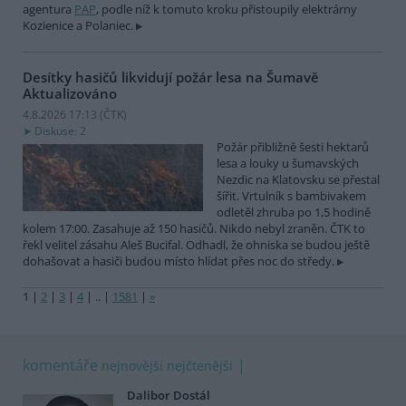
agentura
PAP
, podle níž k tomuto kroku přistoupily elektrárny
Kozienice a Polaniec.
Desítky hasičů likvidují požár lesa na Šumavě
Aktualizováno
4.8.2026 17:13 (
ČTK
)
Diskuse: 2
Požár přibližně šesti hektarů
lesa a louky u šumavských
Nezdic na Klatovsku se přestal
šířit. Vrtulník s bambivakem
odletěl zhruba po 1,5 hodině
kolem 17:00. Zasahuje až 150 hasičů. Nikdo nebyl zraněn. ČTK to
řekl velitel zásahu Aleš Bucifal. Odhadl, že ohniska se budou ještě
dohašovat a hasiči budou místo hlídat přes noc do středy.
1
|
2
|
3
|
4
|
..
|
1581
|
»
komentáře
nejnovější
nejčtenější
Dalibor Dostál