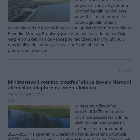
ubýváním vody v Dyji budou
pomocí digitálního dvojčete
povodí testovat odborníci z
Ústavu globální změny
Akademie věd ČR (CzechGlobe) ve spolupráci se státním podnikem
Povodím Moravy. Problémy jsou nyní zejména v dolní části Dyje.
Na přelomu června a července pod nádrží Nové Mlýny uhynuly
ryby kvůli nedostatku kyslíku ve vodě způsobenému
přemnožením sinic.
reklama
Ministerstvo životního prostředí aktualizovalo Národní
akční plán adaptace na změnu klimatu
7.8.2026 10:53 (
ČTK
)
Diskuse: 4
Ministerstvo životního
prostředí (MŽP) dokončilo
návrh aktualizace Národního
akčního plánu adaptace na
změnu klimatu pro období
2026–2030. Na opatření z Operačního fondu životního prostředí
(OPŽP) alokovalo celkem 11,2 miliardy korun. Od roku 2021 už bylo