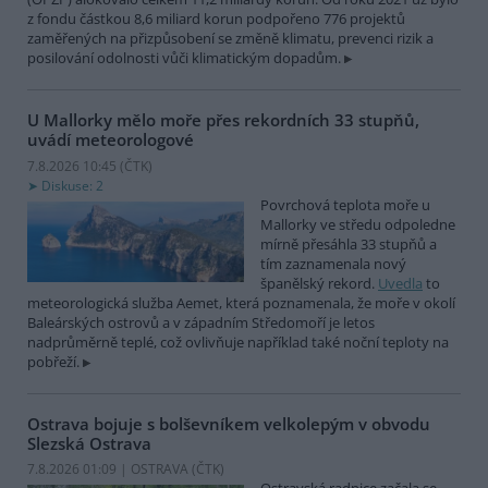
z fondu částkou 8,6 miliard korun podpořeno 776 projektů
zaměřených na přizpůsobení se změně klimatu, prevenci rizik a
posilování odolnosti vůči klimatickým dopadům.
U Mallorky mělo moře přes rekordních 33 stupňů,
uvádí meteorologové
7.8.2026 10:45 (
ČTK
)
Diskuse: 2
Povrchová teplota moře u
Mallorky ve středu odpoledne
mírně přesáhla 33 stupňů a
tím zaznamenala nový
španělský rekord.
Uvedla
to
meteorologická služba Aemet, která poznamenala, že moře v okolí
Baleárských ostrovů a v západním Středomoří je letos
nadprůměrně teplé, což ovlivňuje například také noční teploty na
pobřeží.
Ostrava bojuje s bolševníkem velkolepým v obvodu
Slezská Ostrava
7.8.2026 01:09 | OSTRAVA (
ČTK
)