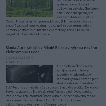
Ostravská radnice začala se
systematickou likvidací
bolševníku velkolepého, který
patří k nejnebezpečnějším
invazním druhům rostlin v
Česku. Práce na lesních pozemcích podél Trnkovecké ulice ve
Slezské Ostravě letos vyjdou na více než 66 000 korun. Město
kombinuje chemické i mechanické metody, řekla ČTK mluvčí
magistrátu Gabriela Pokorná.
Škoda Auto zahájila v Mladé Boleslavi výrobu nového
elektromobilu Peaq
7.8.2026 00:36 (
ČTK
)
Diskuse: 1
Automobilka Škoda Auto
zahájila ve svém hlavním
závodě v Mladé Boleslavi
sériovou výrobu nového plně
elektrického sedmimístného
SUV Peaq. Jde o největší vůz v současné nabídce značky. Do konce
července automobilka přijala téměř 8500 objednávek, uvedla.
Podle dřívějších informací Škoda Auto bude cena nového modelu
na českém trhu začínat na 1,15 milionu korun, k prvním
zákazníkům se dostane na přelomu roku.