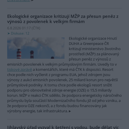
Ekologické organizace kritizují MŽP za přesun peněz z
výnosů z povolenek k velkým firmám
6.8.2026 01:17 (
ČTK
)
Diskuse: 12
Ekologické organizace Hnutí
DUHA a Greenpeace ČR
kritizují ministerstvo životního
prostředí (MŽP) za plánovaný
přesun peněz z výnosů z
emisních povolenek k velkým průmyslovým firmám. Uvedly to v
tiskové zprávě
a komentářích, které má ČTK k dispozici. Resort
chce podle nich vyčlenit z programu EUA, jehož zdrojem jsou
výnosy z aukcí emisních povolenek, 25 miliard korun pro největší
průmyslové podniky. K tomu chce podle ekologů resort snížit
podporu pro obnovitelné zdroje energie (OZE) o 15,5 miliardy
korun. MŽP v reakci ČTK sdělilo, že podpora energeticky náročného
průmyslu byla součástí Modernizačního fondu již od jeho vzniku, a
že podpora OZE nekončí, a z fondu budou financovány jak
výrobny energie, tak infrastruktura.
Jihlavský úřad vyzval k šetření s vodou, bude dělat víc