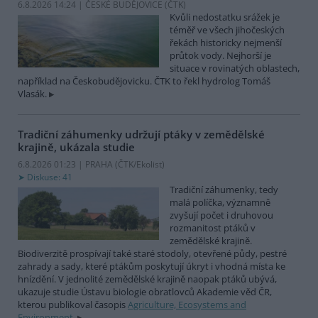
6.8.2026 14:24 | ČESKÉ BUDĚJOVICE (
ČTK
)
Kvůli nedostatku srážek je
téměř ve všech jihočeských
řekách historicky nejmenší
průtok vody. Nejhorší je
situace v rovinatých oblastech,
například na Českobudějovicku. ČTK to řekl hydrolog Tomáš
Vlasák.
Tradiční záhumenky udržují ptáky v zemědělské
krajině, ukázala studie
6.8.2026 01:23 | PRAHA (
ČTK/Ekolist
)
Diskuse: 41
Tradiční záhumenky, tedy
malá políčka, významně
zvyšují počet i druhovou
rozmanitost ptáků v
zemědělské krajině.
Biodiverzitě prospívají také staré stodoly, otevřené půdy, pestré
zahrady a sady, které ptákům poskytují úkryt i vhodná místa ke
hnízdění. V jednolité zemědělské krajině naopak ptáků ubývá,
ukazuje studie Ústavu biologie obratlovců Akademie věd ČR,
kterou publikoval časopis
Agriculture, Ecosystems and
Environment
.