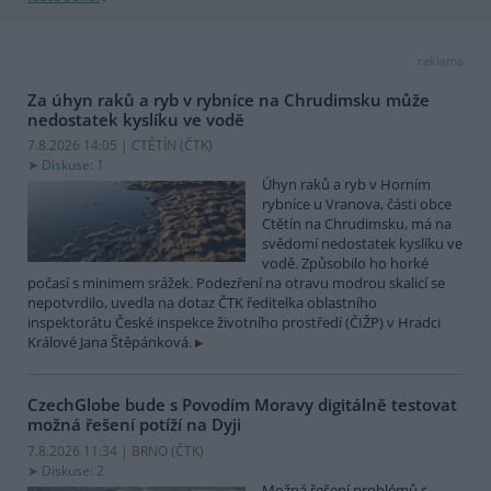
reklama
Za úhyn raků a ryb v rybníce na Chrudimsku může
nedostatek kyslíku ve vodě
7.8.2026 14:05 | CTĚTÍN (
ČTK
)
Diskuse: 1
Úhyn raků a ryb v Horním
rybníce u Vranova, části obce
Ctětín na Chrudimsku, má na
svědomí nedostatek kyslíku ve
vodě. Způsobilo ho horké
počasí s minimem srážek. Podezření na otravu modrou skalicí se
nepotvrdilo, uvedla na dotaz ČTK ředitelka oblastního
inspektorátu České inspekce životního prostředí (ČIŽP) v Hradci
Králové Jana Štěpánková.
CzechGlobe bude s Povodím Moravy digitálně testovat
možná řešení potíží na Dyji
7.8.2026 11:34 | BRNO (
ČTK
)
Diskuse: 2
Možná řešení problémů s