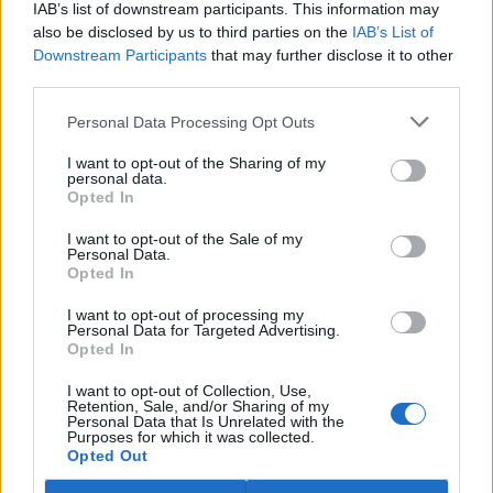
IAB’s list of downstream participants. This information may
ostravské zahradě také papoušci nalezli dočasné útočiště. V
tiskové zprávě na
webu
celníků to oznámila mluvčí Celní správy ČR
also be disclosed by us to third parties on the
IAB’s List of
Martina Kaňková. Případem se zabývá policie.
Downstream Participants
that may further disclose it to other
third parties.
Island vyhostí aktivisty bojující proti lovu velryb,
Personal Data Processing Opt Outs
pronásledovali velrybáře
5.8.2026 19:54 (
ČTK
)
I want to opt-out of the Sharing of my
Islandské úřady nařídily
personal data.
Opted In
vyhoštění 21 aktivistů
bojujících proti lovu velryb
poté, co minulý týden
I want to opt-out of the Sale of my
Personal Data.
pobřežní stráž s policií zabavily
Opted In
jejich loď, která pronásledovala velrybářské plavidlo. Pasažéři lodi
patřící nadaci kanadsko-amerického ekologického aktivisty Paula
I want to opt-out of processing my
Watsona jsou od té doby zadržováni v Reykjavíku. Sám Watson na
Personal Data for Targeted Advertising.
palubě nebyl. Píše o tom agentura AFP s odvoláním na islandskou
Opted In
policii.
I want to opt-out of Collection, Use,
Retention, Sale, and/or Sharing of my
Záchranná stanice v Praze přijímá kvůli vedrům více
Personal Data that Is Unrelated with the
Purposes for which it was collected.
volně žijících zvířat
Opted Out
5.8.2026 17:40 | PRAHA (
ČTK
)
Kvůli vysokým letním