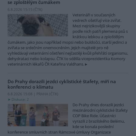
se zploštělým čumákem
6.8.2026 15:15 (
ČTK
)
Veterináři v současných
vedrech ošetřují více zvířat.
Mezi nejrizikovější skupiny
podle nich patří plemena psů s
krátkou lebkou a zploštělým
čumákem, jako jsou například mopsi nebo buldočci, starší jedinci a
zvířata se srdečním onemocněním. Jejich majitelé pro ně
vyhledávají veterinární ošetření nejčastěji kvůli přehřátí organismu,
dehydrataci nebo kolapsu. ČTK to sdělila viceprezidentka Komory
veterinárních lékařů ČR Kateřina Valdhans.
Do Prahy dorazili jezdci cyklistické štafety, míří na
konferenci o klimatu
6.8.2026 15:08 | PRAHA (
ČTK
)
Diskuse: 2
Do Prahy dnes dorazili jezdci
mezinárodní cyklistické štafety
COP Bike Ride. Účastníci
vyrazili z brazilského Belému,
kde se konala poslední
konference smluvních stran Rámcové úmluvy Organizace