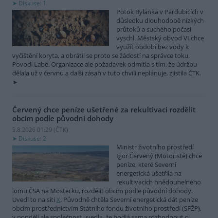
Diskuse: 1
Potok Bylanka v Pardubicích v
důsledku dlouhodobě nízkých
průtoků a suchého počasí
vyschl. Městský obvod VI chce
využít období bez vody k
vyčištění koryta, a obrátil se proto se žádostí na správce toku,
Povodí Labe. Organizace ale požadavek odmítla s tím, že údržbu
dělala už v červnu a další zásah v tuto chvíli neplánuje, zjistila ČTK.
Červený chce peníze ušetřené za rekultivaci rozdělit
obcím podle původní dohody
5.8.2026 01:29 (
ČTK
)
Diskuse: 2
Ministr životního prostředí
Igor Červený (Motoristé) chce
peníze, které Severní
energetická ušetřila na
rekultivacích hnědouhelného
lomu ČSA na Mostecku, rozdělit obcím podle původní dohody.
Uvedl to na síti
X
. Původně chtěla Severní energetická dát peníze
obcím prostřednictvím Státního fondu životního prostředí (SFŽP),
v pondělí ale společnost uvedla, že hodlá sama rozhodnout o