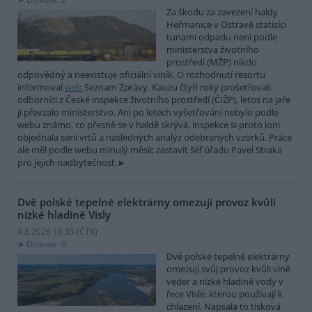
Za škodu za zavezení haldy
Heřmanice v Ostravě statisíci
tunami odpadu není podle
ministerstva životního
prostředí (MŽP) nikdo
odpovědný a neexistuje oficiální viník. O rozhodnutí resortu
informoval
web
Seznam Zprávy. Kauzu čtyři roky prošetřovali
odborníci z České inspekce životního prostředí (ČIŽP), letos na jaře
ji převzalo ministerstvo. Ani po letech vyšetřování nebylo podle
webu známo, co přesně se v haldě skrývá, inspekce si proto loni
objednala sérii vrtů a následných analýz odebraných vzorků. Práce
ale měl podle webu minulý měsíc zastavit šéf úřadu Pavel Straka
pro jejich nadbytečnost.
Dvě polské tepelné elektrárny omezují provoz kvůli
nízké hladině Visly
4.8.2026 18:35 (
ČTK
)
Diskuse: 6
Dvě polské tepelné elektrárny
omezují svůj provoz kvůli vlně
veder a nízké hladině vody v
řece Visle, kterou používají k
chlazení. Napsala to tisková