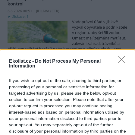
kontrol
6.8.2026 00:51 | JIHLAVA (
ČTK
)
Diskuse: 1
Vodoprávní úřad v Jihlavě
vyzval obyvatele a podnikatele
v regionu, aby šetřili vodou.
Omezit mají zejména mytí aut,
zalévání zahrad, trávníků a
hřišť, napouštění bazénů nebo kropení zpevněných ploch, uvedl
mluvčí radnice Radovan Daněk. Úřad podle něj bude víc
kontrolovat povolené odběry. Výzva k šetření vodou platí pro
Ekolist.cz -
Do Not Process My Personal
všechny obce spadající pod Jihlavu jako obec s rozšířenou
Information
působností.
If you wish to opt-out of the sale, sharing to third parties, or
processing of your personal or sensitive information for
Celníci odhalili gang překupníků papoušků, zajistili
stovku ptáků
targeted advertising by us, please use the below opt-out
section to confirm your selection. Please note that after your
5.8.2026 20:13 (
ČTK
)
Celníci odhalili gang
opt-out request is processed you may continue seeing
překupníků chráněných druhů
interest-based ads based on personal information utilized by
papoušků působící v několika
us or personal information disclosed to third parties prior to
krajích a zajistili asi stovku
your opt-out. You may separately opt-out of the further
ptáků. S odchytem a
disclosure of your personal information by third parties on the
zajištěním zvířat celníkům pomohly zoo v Praze, Zlíně a Ostravě. V