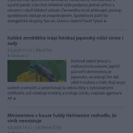
využití peněz a že chce ohledně výše podpory jednat přímo s
obcemi v okolí těžební oblasti. Červeného krok překvapil, postup
společnosti sleduje se znepokojením. Společnost patří do
energetické skupiny Sev.en, kterou vlastní Pavel Tykač.
Italské zemědělce trápí listokaz japonský ničící vinice i
sady
5.8.2026 01:12 | ŘÍM (
ČTK
)
Diskuse: 2
Duhově zelení brouci s
měňavými krovkami, jejichž
původní domovinou je
Japonsko, se stávají čím dál
větší hrozbou v Itálii. Rojí se po
sadech a vinicích a zanechávají za sebou listy s vykousanými
mřížkami, což oslabuje rostliny a snižuje úrodu, napsala agentura
AP.
Ministerstvo v kauze haldy Heřmanice rozhodlo, že
viník neexistuje
4.8.2026 19:12 | OSTRAVA (
ČTK
)
Diskuse: 2