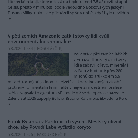
Libereckém kraji, které má stálou teplotu mezi 7,5 až devíti stupni
Celsia, přesto v minulosti podle vedoucího Bozkovských jeskyní
Dušana Milky k nim lidé přicházeli spíše v době, když bylo nevlídno.
V pěti zemích Amazonie zatkli stovky lidí kvůli
environmentální kriminalitě
5.8.2026 10:34 | BOGOTÁ (
ČTK
)
Policisté v pěti zemích ležících
v Amazonii pozatýkali stovky
lidí a zabavili dřevo, minerály i
zvířata v hodnotě přes 280
milionů dolarů (kolem 5,9
miliard korun) při jednom z největších koordinovaných zásahů
proti environmentální kriminalitě v největším deštném pralese
světa. Napsala to agentura AP, podle níž se do operace nazvané
Zelený štít 2026 zapojily Bolívie, Brazílie, Kolumbie, Ekvádor a Peru.
Potok Bylanka v Pardubicích vyschl. Městský obvod
chce, aby Povodí Labe vyčistilo koryto
5.8.2026 10:26 | PARDUBICE (
ČTK
)