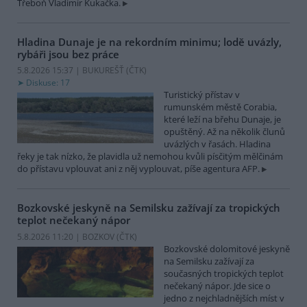
Třeboň Vladimír Kukačka.
Hladina Dunaje je na rekordním minimu; lodě uvázly,
rybáři jsou bez práce
5.8.2026 15:37 | BUKUREŠŤ (
ČTK
)
Diskuse: 17
Turistický přístav v
rumunském městě Corabia,
které leží na břehu Dunaje, je
opuštěný. Až na několik člunů
uvázlých v řasách. Hladina
řeky je tak nízko, že plavidla už nemohou kvůli písčitým mělčinám
do přístavu vplouvat ani z něj vyplouvat, píše agentura AFP.
Bozkovské jeskyně na Semilsku zažívají za tropických
teplot nečekaný nápor
5.8.2026 11:20 | BOZKOV (
ČTK
)
Bozkovské dolomitové jeskyně
na Semilsku zažívají za
současných tropických teplot
nečekaný nápor. Jde sice o
jedno z nejchladnějších míst v