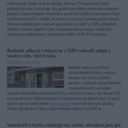
Heřmanice. Vyplývá to ze zprávy, kterou ČTK poskytla Česká
pirátská strana. Požaduje, aby policie prověřila okolnosti odebrání
případu České inspekci životního prostředí (ČIŽP) a zastavení řízení.
Hoffmannová ČTK sdělila, že trestní oznámení podala proti dosud
přesně nezjištěným osobám působícím na MŽP a ČIŽP, případně
dalším osobám, jejichž účast na popsaném postupu může být
zjištěna prověřováním. Stanovisko MŽP a ČIŽP ČTK shání.
Ředitelé odborů i mluvčí se z ČIŽP rozhodli odejít z
vlastní vůle, řekl Straka
6.8.2026 15:22 (
ČTK
)
Ředitel odboru vnitřních
služeb Matěj Mrlina, vedoucí
služebního úřadu Oldřich
Jarolím a tisková mluvčí Miriam
Loužecká končí na České
inspekci životního prostředí (ČIŽP) z vlastní iniciativy. Na dotaz ČTK
to napsal nový ředitel inspekce Pavel Straka (za Motoristy). O jejich
plánovaných odchodech
informovaly
v pondělí Seznam Zprávy.
Podle něj tak končí dva z pěti ředitelů odborů na ČIŽP.
Veterináři v horku ošetřují více zvířat, ohrožení jsou psi