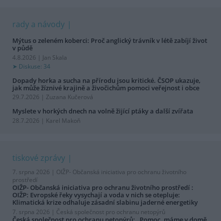
rady a návody
Mýtus o zeleném koberci: Proč anglický trávník v létě zabíjí život
v půdě
4.8.2026 | Jan Skala
Diskuse: 34
Dopady horka a sucha na přírodu jsou kritické. ČSOP ukazuje,
jak může žíznivé krajině a živočichům pomoci veřejnost i obce
29.7.2026 | Zuzana Kučerová
Myslete v horkých dnech na volně žijící ptáky a další zvířata
28.7.2026 | Karel Makoň
tiskové zprávy
7. srpna 2026 |
OIŽP- Občanská iniciativa pro ochranu životního
prostředí
OIŽP- Občanská iniciativa pro ochranu životního prostředí :
OIŽP: Evropské řeky vysychají a voda v nich se otepluje:
Klimatická krize odhaluje zásadní slabinu jaderné energetiky
7. srpna 2026 |
Česká společnost pro ochranu netopýrů
Česká společnost pro ochranu netopýrů: „Pomoc, máme v domě