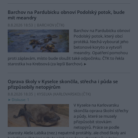
Barchov na Pardubicku obnoví Podolský potok, bude
mít meandry
8.8.2026 18:53 | BARCHOV (
ČTK
)
Barchov na Pardubicku obnoví
Podolský potok, který obcí
protéká. Nechá vybourat jeho
betonové koryto a vytvoří
meandry. Opatření pomohou
proti záplavám, místo bude sloužit také odpočinku. ČTK to řekla
starostka Iva Krebsová (za lepší Barchov).
Oprava školy v Kyselce skončila, střecha i půda se
přizpůsobily netopýrům
8.8.2026 18:35 | KYSELKA (KARLOVARSKO) (
ČTK
)
Diskuse: 1
V Kyselce na Karlovarsku
skončila oprava školní střechy
a půdy, které se musely
přizpůsobit stovkám
netopýrů. Práce se podle
starosty Aleše Labíka (nez.) nepatrně protáhly, ale chod školy ani