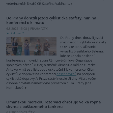
veterinárních lékařů ČR Kateřina Valdhans.
Do Prahy dorazili jezdci cyklistické štafety, míří na
konferenci o klimatu
6.8.2026 15:08 | PRAHA (
ČTK
)
Diskuse: 2
Do Prahy dnes dorazili jezdci
mezinárodní cyklistické štafety
COP Bike Ride. Účastníci
vyrazili z brazilského Belému,
kde se konala poslední
konference smluvních stran Rámcové úmluvy Organizace
spojených národů (OSN) o změně klimatu, a míří do turecké
Antalye, v níž se v listopadu uskuteční 31. konference. Cílem
cyklistů je dopravit na konferenci
deset návrhů
na podporu
cyklistické dopravy. V Praze stráví necelé tři dny. Včera večer
osobně přivítala náměstkyně primátora hl. m. Prahy Jana
Komrsková.
Ománskou mořskou rezervaci ohrožuje velká ropná
skvrna z poškozeného tankeru
6.8.2026 15:03 (
ČTK
)