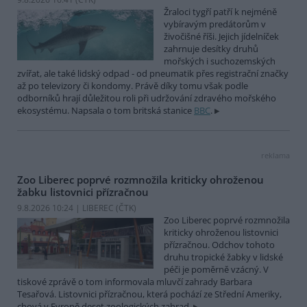
Žraloci tygří patří k nejméně
vybíravým predátorům v
živočišné říši. Jejich jídelníček
zahrnuje desítky druhů
mořských i suchozemských
zvířat, ale také lidský odpad - od pneumatik přes registrační značky
až po televizory či kondomy. Právě díky tomu však podle
odborníků hrají důležitou roli při udržování zdravého mořského
ekosystému. Napsala o tom britská stanice
BBC
.
reklama
Zoo Liberec poprvé rozmnožila kriticky ohroženou
žabku listovnici přízračnou
9.8.2026 10:24 | LIBEREC (
ČTK
)
Zoo Liberec poprvé rozmnožila
kriticky ohroženou listovnici
přízračnou. Odchov tohoto
druhu tropické žabky v lidské
péči je poměrně vzácný. V
tiskové zprávě o tom informovala mluvčí zahrady Barbara
Tesařová. Listovnici přízračnou, která pochází ze Střední Ameriky,
chová v Evropě deset zoologických zahrad.