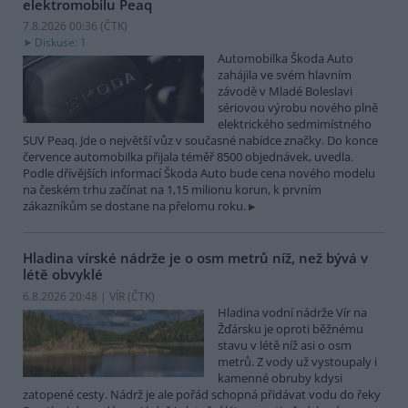
elektromobilu Peaq
7.8.2026 00:36 (
ČTK
)
Diskuse: 1
Automobilka Škoda Auto
zahájila ve svém hlavním
závodě v Mladé Boleslavi
sériovou výrobu nového plně
elektrického sedmimístného
SUV Peaq. Jde o největší vůz v současné nabídce značky. Do konce
července automobilka přijala téměř 8500 objednávek, uvedla.
Podle dřívějších informací Škoda Auto bude cena nového modelu
na českém trhu začínat na 1,15 milionu korun, k prvním
zákazníkům se dostane na přelomu roku.
Hladina vírské nádrže je o osm metrů níž, než bývá v
létě obvyklé
6.8.2026 20:48 | VÍR (
ČTK
)
Hladina vodní nádrže Vír na
Žďársku je oproti běžnému
stavu v létě níž asi o osm
metrů. Z vody už vystoupaly i
kamenné obruby kdysi
zatopené cesty. Nádrž je ale pořád schopná přidávat vodu do řeky