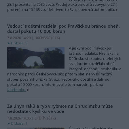
28,1 procenta na 7585 vozů. Prodej elektromobilů se zvýšil o 27,4
procenta na 10 168 vozidel. Uvedl to Svaz dovozců automobilů.
Vedoucí s dětmi rozdělal pod Pravčickou bránou oheň,
dostal pokutu 10 000 korun
7.8.2026 14:20 | HŘENSKO (
ČTK
)
Diskuse: 3
V jeskyni pod Pravčickou
bránou nedaleko Hřenska na
Děčínsku si skupina nezletilých
s vedoucím rozdělala oheň,
který při odchodu neuhasila. V
národním parku České Švýcarsko přitom platí nejvyšší možný
stupeň požárního rizika. Strážci vedoucího dostihli a dali mu
pokutu 10 000 korun. Informoval o tom národní park na
facebooku.
Za úhyn raků a ryb v rybníce na Chrudimsku může
nedostatek kyslíku ve vodě
7.8.2026 14:05 | CTĚTÍN (
ČTK
)
Diskuse: 1
Úhyn raků a ryb v Horním