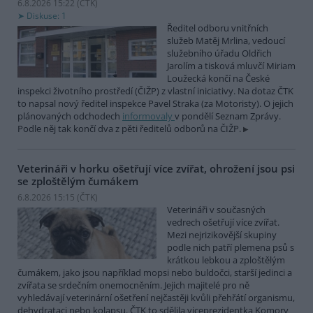
6.8.2026 15:22 (
ČTK
)
Diskuse: 1
Ředitel odboru vnitřních
služeb Matěj Mrlina, vedoucí
služebního úřadu Oldřich
Jarolím a tisková mluvčí Miriam
Loužecká končí na České
inspekci životního prostředí (ČIŽP) z vlastní iniciativy. Na dotaz ČTK
to napsal nový ředitel inspekce Pavel Straka (za Motoristy). O jejich
plánovaných odchodech
informovaly
v pondělí Seznam Zprávy.
Podle něj tak končí dva z pěti ředitelů odborů na ČIŽP.
Veterináři v horku ošetřují více zvířat, ohrožení jsou psi
se zploštělým čumákem
6.8.2026 15:15 (
ČTK
)
Veterináři v současných
vedrech ošetřují více zvířat.
Mezi nejrizikovější skupiny
podle nich patří plemena psů s
krátkou lebkou a zploštělým
čumákem, jako jsou například mopsi nebo buldočci, starší jedinci a
zvířata se srdečním onemocněním. Jejich majitelé pro ně
vyhledávají veterinární ošetření nejčastěji kvůli přehřátí organismu,
dehydrataci nebo kolapsu. ČTK to sdělila viceprezidentka Komory