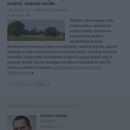
krajině, ukázala studie
6.8.2026 01:23 | PRAHA (
ČTK/Ekolist
)
Diskuse: 48
Tradiční záhumenky, tedy
malá políčka, významně
zvyšují počet i druhovou
rozmanitost ptáků v
zemědělské krajině.
Biodiverzitě prospívají také staré stodoly, otevřené půdy, pestré
zahrady a sady, které ptákům poskytují úkryt i vhodná místa ke
hnízdění. V jednolité zemědělské krajině naopak ptáků ubývá,
ukazuje studie Ústavu biologie obratlovců Akademie věd ČR,
kterou publikoval časopis
Agriculture, Ecosystems and
Environment
.
1
|
2
|
3
|
4
|
..
|
1581
|
»
komentáře
nejnovější
nejčtenější
Dalibor Dostál
8.8.2026
Diskuse: 2