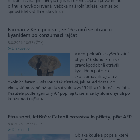
hnízdění zvířat jimi nebylo nijak narušeno. Oproti původnímu
plánu je nově opravená i věžička na školní střeše, kam se po
spoustě let vrátila makovice.
Farmáři v Keni popírají, že 16 slonů se otrávilo
kyanidem po konzumaci rajčat
8.8.2026 18:32 (
ČTK
)
Diskuse: 6
V Keni pokračuje vyšetřování
úhynu 16 slonů, kteří se
pravděpodobně otrávili
kyanidem poté, co
zkonzumovali rajčata z
okolních farem. Otázkou však zůstává, jak se jed dostal do
ekosystému, v němž spolu s divokou zvěří žijí také domácí zvířata.
Pěstitelé podle agentury AP popírají tvrzení, že by sloni uhynuli po
konzumaci rajčat.
Etna soptí, letiště v Catanii pozastavilo přílety, píše AFP
8.8.2026 12:33 (
ČTK
)
Diskuse: 1
Oblaka kouře a popela, které