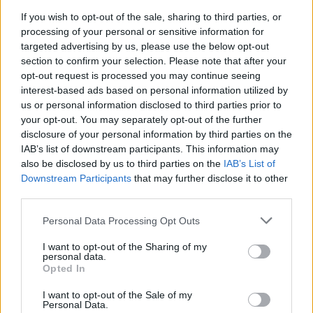
If you wish to opt-out of the sale, sharing to third parties, or
processing of your personal or sensitive information for
Ministerstvo životního prostředí aktualizovalo Národní
akční plán adaptace na změnu klimatu
targeted advertising by us, please use the below opt-out
section to confirm your selection. Please note that after your
7.8.2026 10:53 (
ČTK
)
Diskuse: 8
opt-out request is processed you may continue seeing
Ministerstvo životního
interest-based ads based on personal information utilized by
prostředí (MŽP) dokončilo
us or personal information disclosed to third parties prior to
návrh aktualizace Národního
your opt-out. You may separately opt-out of the further
akčního plánu adaptace na
disclosure of your personal information by third parties on the
změnu klimatu pro období
IAB’s list of downstream participants. This information may
2026–2030. Na opatření z Operačního fondu životního prostředí
(OPŽP) alokovalo celkem 11,2 miliardy korun. Od roku 2021 už bylo
also be disclosed by us to third parties on the
IAB’s List of
z fondu částkou 8,6 miliard korun podpořeno 776 projektů
Downstream Participants
that may further disclose it to other
zaměřených na přizpůsobení se změně klimatu, prevenci rizik a
third parties.
posilování odolnosti vůči klimatickým dopadům.
Personal Data Processing Opt Outs
U Mallorky mělo moře přes rekordních 33 stupňů,
I want to opt-out of the Sharing of my
uvádí meteorologové
personal data.
Opted In
7.8.2026 10:45 (
ČTK
)
Diskuse: 2
Povrchová teplota moře u
I want to opt-out of the Sale of my
Personal Data.
Mallorky ve středu odpoledne