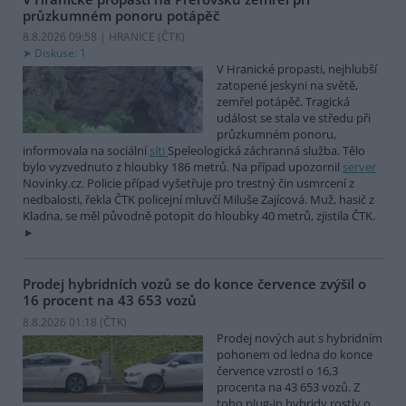
průzkumném ponoru potápěč
8.8.2026 09:58 | HRANICE (
ČTK
)
Diskuse: 1
V Hranické propasti, nejhlubší
zatopené jeskyni na světě,
zemřel potápěč. Tragická
událost se stala ve středu při
průzkumném ponoru,
informovala na sociální
síti
Speleologická záchranná služba. Tělo
bylo vyzvednuto z hloubky 186 metrů. Na případ upozornil
server
Novinky.cz. Policie případ vyšetřuje pro trestný čin usmrcení z
nedbalosti, řekla ČTK policejní mluvčí Miluše Zajícová. Muž, hasič z
Kladna, se měl původně potopit do hloubky 40 metrů, zjistila ČTK.
Prodej hybridních vozů se do konce července zvýšil o
16 procent na 43 653 vozů
8.8.2026 01:18 (
ČTK
)
Prodej nových aut s hybridním
pohonem od ledna do konce
července vzrostl o 16,3
procenta na 43 653 vozů. Z
toho plug-in hybridy rostly o