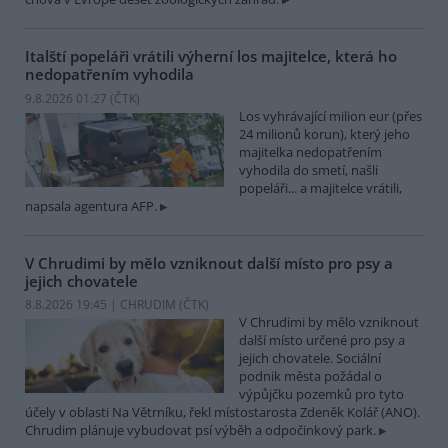
Italští popeláři vrátili výherní los majitelce, která ho
nedopatřením vyhodila
9.8.2026 01:27 (
ČTK
)
Los vyhrávající milion eur (přes
24 milionů korun), který jeho
majitelka nedopatřením
vyhodila do smetí, našli
popeláři... a majitelce vrátili,
napsala agentura AFP.
V Chrudimi by mělo vzniknout další místo pro psy a
jejich chovatele
8.8.2026 19:45 | CHRUDIM (
ČTK
)
V Chrudimi by mělo vzniknout
další místo určené pro psy a
jejich chovatele. Sociální
podnik města požádal o
výpůjčku pozemků pro tyto
účely v oblasti Na Větrníku, řekl místostarosta Zdeněk Kolář (ANO).
Chrudim plánuje vybudovat psí výběh a odpočinkový park.