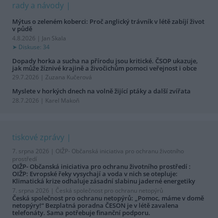
rady a návody
Mýtus o zeleném koberci: Proč anglický trávník v létě zabíjí život
v půdě
4.8.2026 | Jan Skala
Diskuse: 34
Dopady horka a sucha na přírodu jsou kritické. ČSOP ukazuje,
jak může žíznivé krajině a živočichům pomoci veřejnost i obce
29.7.2026 | Zuzana Kučerová
Myslete v horkých dnech na volně žijící ptáky a další zvířata
28.7.2026 | Karel Makoň
tiskové zprávy
7. srpna 2026 |
OIŽP- Občanská iniciativa pro ochranu životního
prostředí
OIŽP- Občanská iniciativa pro ochranu životního prostředí :
OIŽP: Evropské řeky vysychají a voda v nich se otepluje:
Klimatická krize odhaluje zásadní slabinu jaderné energetiky
7. srpna 2026 |
Česká společnost pro ochranu netopýrů
Česká společnost pro ochranu netopýrů: „Pomoc, máme v domě
netopýry!“ Bezplatná poradna ČESON je v létě zavalena
telefonáty. Sama potřebuje finanční podporu.