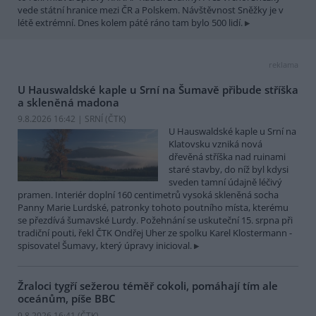
vede státní hranice mezi ČR a Polskem. Návštěvnost Sněžky je v
létě extrémní. Dnes kolem páté ráno tam bylo 500 lidí.
reklama
U Hauswaldské kaple u Srní na Šumavě přibude stříška
a skleněná madona
9.8.2026 16:42 | SRNÍ (
ČTK
)
U Hauswaldské kaple u Srní na
Klatovsku vzniká nová
dřevěná stříška nad ruinami
staré stavby, do níž byl kdysi
sveden tamní údajně léčivý
pramen. Interiér doplní 160 centimetrů vysoká skleněná socha
Panny Marie Lurdské, patronky tohoto poutního místa, kterému
se přezdívá šumavské Lurdy. Požehnání se uskuteční 15. srpna při
tradiční pouti, řekl ČTK Ondřej Uher ze spolku Karel Klostermann -
spisovatel Šumavy, který úpravy inicioval.
Žraloci tygří sežerou téměř cokoli, pomáhají tím ale
oceánům, píše BBC
9.8.2026 16:41 (
ČTK
)