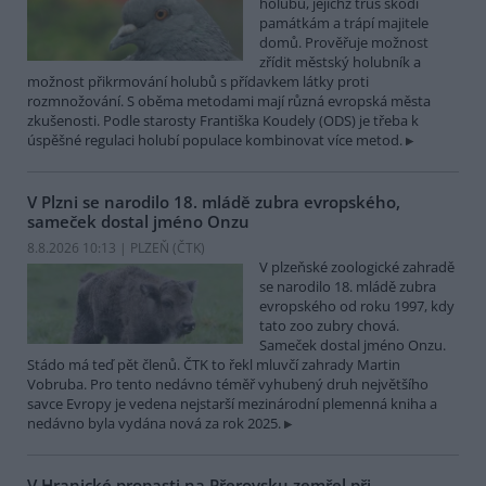
holubů, jejichž trus škodí
památkám a trápí majitele
domů. Prověřuje možnost
zřídit městský holubník a
možnost přikrmování holubů s přídavkem látky proti
rozmnožování. S oběma metodami mají různá evropská města
zkušenosti. Podle starosty Františka Koudely (ODS) je třeba k
úspěšné regulaci holubí populace kombinovat více metod.
V Plzni se narodilo 18. mládě zubra evropského,
sameček dostal jméno Onzu
8.8.2026 10:13 | PLZEŇ (
ČTK
)
V plzeňské zoologické zahradě
se narodilo 18. mládě zubra
evropského od roku 1997, kdy
tato zoo zubry chová.
Sameček dostal jméno Onzu.
Stádo má teď pět členů. ČTK to řekl mluvčí zahrady Martin
Vobruba. Pro tento nedávno téměř vyhubený druh největšího
savce Evropy je vedena nejstarší mezinárodní plemenná kniha a
nedávno byla vydána nová za rok 2025.
V Hranické propasti na Přerovsku zemřel při