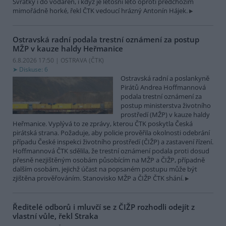
Svratky i do vodáren, i když je letošní léto oproti předchozím
mimořádně horké, řekl ČTK vedoucí hrázný Antonín Hájek.
Ostravská radní podala trestní oznámení za postup
MŽP v kauze haldy Heřmanice
6.8.2026 17:50 | OSTRAVA (
ČTK
)
Diskuse: 6
Ostravská radní a poslankyně
Pirátů Andrea Hoffmannová
podala trestní oznámení za
postup ministerstva životního
prostředí (MŽP) v kauze haldy
Heřmanice. Vyplývá to ze zprávy, kterou ČTK poskytla Česká
pirátská strana. Požaduje, aby policie prověřila okolnosti odebrání
případu České inspekci životního prostředí (ČIŽP) a zastavení řízení.
Hoffmannová ČTK sdělila, že trestní oznámení podala proti dosud
přesně nezjištěným osobám působícím na MŽP a ČIŽP, případně
dalším osobám, jejichž účast na popsaném postupu může být
zjištěna prověřováním. Stanovisko MŽP a ČIŽP ČTK shání.
Ředitelé odborů i mluvčí se z ČIŽP rozhodli odejít z
vlastní vůle, řekl Straka