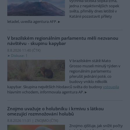
vychrlila sicilská sopka Etna,
jedna z nejaktivnějších sopek
světa, přiměly dnes letiště v
Katánii pozastavit přílety
letadel, uvedla agentura AFP.
V brazilském regionálním parlamentu měli nezvanou
návštěvu - skupinu kapybar
8.8.2026 11:40 (
ČTK
)
Diskuse: 1
V brazilském státě Mato
Grosso museli minulý týden v
regionálním parlamentu
přerušit jednání poté, co
budovy vniklo několik
kapybar. Skupina největších hlodavců světa do budovy
vstoupila
hlavním vchodem, informovala agentura AP.
Znojmo uvažuje o holubníku i krmivu s látkou
omezující rozmnožování holubů
8.8.2026 11:31 | ZNOJMO (
ČTK
)
Znojmo zjišťuje, jak snížit počty