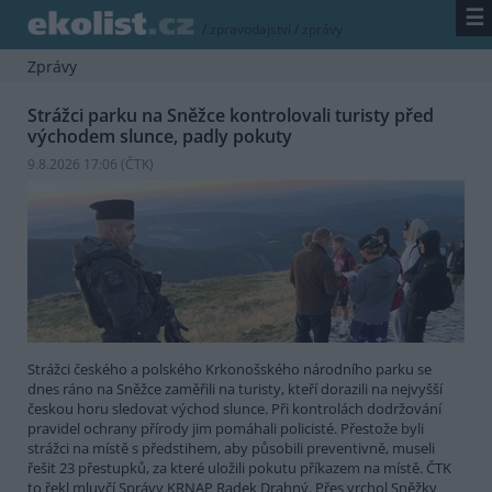
☰
/
zpravodajství
/
zprávy
Zprávy
Strážci parku na Sněžce kontrolovali turisty před
východem slunce, padly pokuty
9.8.2026 17:06 (
ČTK
)
Strážci českého a polského Krkonošského národního parku se
dnes ráno na Sněžce zaměřili na turisty, kteří dorazili na nejvyšší
českou horu sledovat východ slunce. Při kontrolách dodržování
pravidel ochrany přírody jim pomáhali policisté. Přestože byli
strážci na místě s předstihem, aby působili preventivně, museli
řešit 23 přestupků, za které uložili pokutu příkazem na místě. ČTK
to řekl mluvčí Správy KRNAP Radek Drahný. Přes vrchol Sněžky