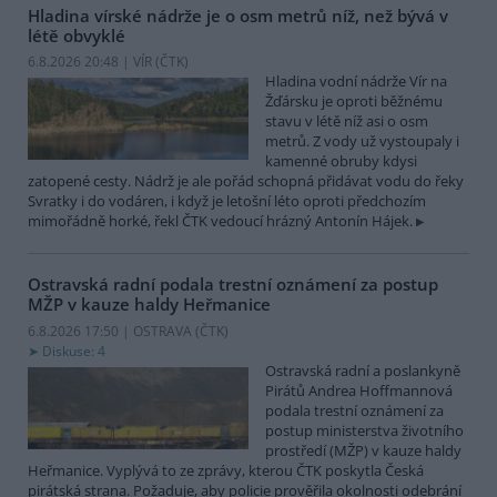
Hladina vírské nádrže je o osm metrů níž, než bývá v
létě obvyklé
6.8.2026 20:48 | VÍR (
ČTK
)
Hladina vodní nádrže Vír na
Žďársku je oproti běžnému
stavu v létě níž asi o osm
metrů. Z vody už vystoupaly i
kamenné obruby kdysi
zatopené cesty. Nádrž je ale pořád schopná přidávat vodu do řeky
Svratky i do vodáren, i když je letošní léto oproti předchozím
mimořádně horké, řekl ČTK vedoucí hrázný Antonín Hájek.
Ostravská radní podala trestní oznámení za postup
MŽP v kauze haldy Heřmanice
6.8.2026 17:50 | OSTRAVA (
ČTK
)
Diskuse: 4
Ostravská radní a poslankyně
Pirátů Andrea Hoffmannová
podala trestní oznámení za
postup ministerstva životního
prostředí (MŽP) v kauze haldy
Heřmanice. Vyplývá to ze zprávy, kterou ČTK poskytla Česká
pirátská strana. Požaduje, aby policie prověřila okolnosti odebrání