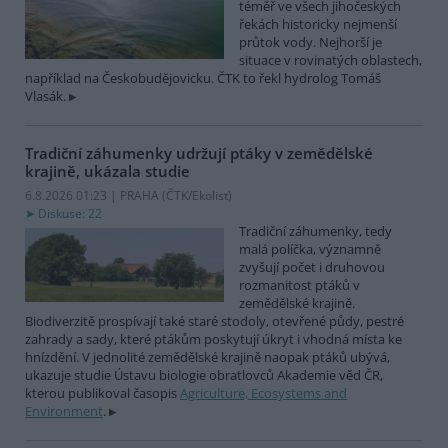
téměř ve všech jihočeských
řekách historicky nejmenší
průtok vody. Nejhorší je
situace v rovinatých oblastech,
například na Českobudějovicku. ČTK to řekl hydrolog Tomáš
Vlasák.
Tradiční záhumenky udržují ptáky v zemědělské
krajině, ukázala studie
6.8.2026 01:23 | PRAHA (
ČTK/Ekolist
)
Diskuse: 22
Tradiční záhumenky, tedy
malá políčka, významně
zvyšují počet i druhovou
rozmanitost ptáků v
zemědělské krajině.
Biodiverzitě prospívají také staré stodoly, otevřené půdy, pestré
zahrady a sady, které ptákům poskytují úkryt i vhodná místa ke
hnízdění. V jednolité zemědělské krajině naopak ptáků ubývá,
ukazuje studie Ústavu biologie obratlovců Akademie věd ČR,
kterou publikoval časopis
Agriculture, Ecosystems and
Environment
.