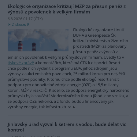
Ekologické organizace kritizují MŽP za přesun peněz z
výnosů z povolenek k velkým firmám
6.8.2026 01:17 (
ČTK
)
Diskuse: 9
Ekologické organizace Hnutí
DUHA a Greenpeace ČR
kritizují ministerstvo životního
prostředí (MŽP) za plánovaný
přesun peněz z výnosů z
emisních povolenek k velkým průmyslovým firmám. Uvedly to v
tiskové zprávě
a komentářích, které má ČTK k dispozici. Resort
chce podle nich vyčlenit z programu EUA, jehož zdrojem jsou
výnosy z aukcí emisních povolenek, 25 miliard korun pro největší
průmyslové podniky. K tomu chce podle ekologů resort snížit
podporu pro obnovitelné zdroje energie (OZE) o 15,5 miliardy
korun. MŽP v reakci ČTK sdělilo, že podpora energeticky náročného
průmyslu byla součástí Modernizačního fondu již od jeho vzniku, a
že podpora OZE nekončí, a z fondu budou financovány jak
výrobny energie, tak infrastruktura.
Jihlavský úřad vyzval k šetření s vodou, bude dělat víc
kontrol