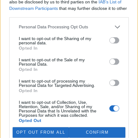
also be disclosed by us to third parties on the
IAB’s List of
Martina Kaňková. Případem se zabývá policie.
Downstream Participants
that may further disclose it to other
third parties.
Island vyhostí aktivisty bojující proti lovu velryb,
pronásledovali velrybáře
Personal Data Processing Opt Outs
5.8.2026 19:54 (
ČTK
)
I want to opt-out of the Sharing of my
Islandské úřady nařídily
personal data.
vyhoštění 21 aktivistů
Opted In
bojujících proti lovu velryb
poté, co minulý týden
I want to opt-out of the Sale of my
pobřežní stráž s policií zabavily
Personal Data.
jejich loď, která pronásledovala velrybářské plavidlo. Pasažéři lodi
Opted In
patřící nadaci kanadsko-amerického ekologického aktivisty Paula
Watsona jsou od té doby zadržováni v Reykjavíku. Sám Watson na
I want to opt-out of processing my
palubě nebyl. Píše o tom agentura AFP s odvoláním na islandskou
Personal Data for Targeted Advertising.
policii.
Opted In
I want to opt-out of Collection, Use,
Záchranná stanice v Praze přijímá kvůli vedrům více
Retention, Sale, and/or Sharing of my
Personal Data that Is Unrelated with the
volně žijících zvířat
Purposes for which it was collected.
5.8.2026 17:40 | PRAHA (
ČTK
)
Opted Out
Kvůli vysokým letním
teplotám pracovníci pražské
OPT OUT FROM ALL
CONFIRM
záchranné stanice pro volně