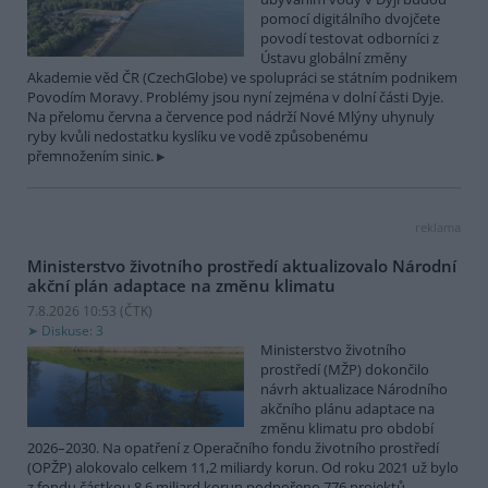
pomocí digitálního dvojčete
povodí testovat odborníci z
Ústavu globální změny
Akademie věd ČR (CzechGlobe) ve spolupráci se státním podnikem
Povodím Moravy. Problémy jsou nyní zejména v dolní části Dyje.
Na přelomu června a července pod nádrží Nové Mlýny uhynuly
ryby kvůli nedostatku kyslíku ve vodě způsobenému
přemnožením sinic.
reklama
Ministerstvo životního prostředí aktualizovalo Národní
akční plán adaptace na změnu klimatu
7.8.2026 10:53 (
ČTK
)
Diskuse: 3
Ministerstvo životního
prostředí (MŽP) dokončilo
návrh aktualizace Národního
akčního plánu adaptace na
změnu klimatu pro období
2026–2030. Na opatření z Operačního fondu životního prostředí
(OPŽP) alokovalo celkem 11,2 miliardy korun. Od roku 2021 už bylo
z fondu částkou 8,6 miliard korun podpořeno 776 projektů