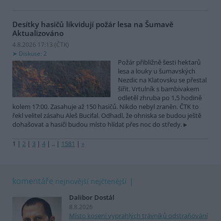
Desítky hasičů likvidují požár lesa na Šumavě
Aktualizováno
4.8.2026 17:13 (
ČTK
)
Diskuse: 2
Požár přibližně šesti hektarů
lesa a louky u šumavských
Nezdic na Klatovsku se přestal
šířit. Vrtulník s bambivakem
odletěl zhruba po 1,5 hodině
kolem 17:00. Zasahuje až 150 hasičů. Nikdo nebyl zraněn. ČTK to
řekl velitel zásahu Aleš Bucifal. Odhadl, že ohniska se budou ještě
dohašovat a hasiči budou místo hlídat přes noc do středy.
1
|
2
|
3
|
4
|
..
|
1581
|
»
komentáře
nejnovější
nejčtenější
Dalibor Dostál
8.8.2026
Místo kosení vyprahlých trávníků odstraňování