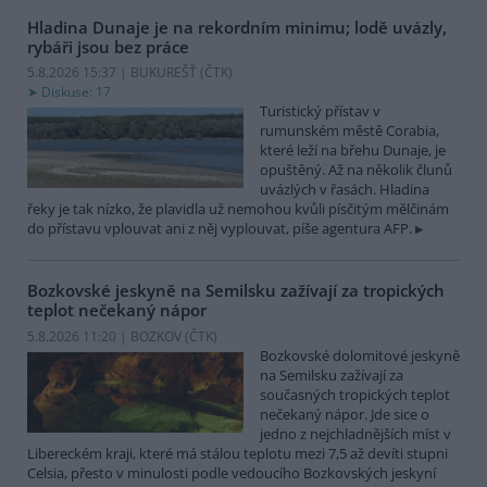
Hladina Dunaje je na rekordním minimu; lodě uvázly,
rybáři jsou bez práce
5.8.2026 15:37 | BUKUREŠŤ (
ČTK
)
Diskuse: 17
Turistický přístav v
rumunském městě Corabia,
které leží na břehu Dunaje, je
opuštěný. Až na několik člunů
uvázlých v řasách. Hladina
řeky je tak nízko, že plavidla už nemohou kvůli písčitým mělčinám
do přístavu vplouvat ani z něj vyplouvat, píše agentura AFP.
Bozkovské jeskyně na Semilsku zažívají za tropických
teplot nečekaný nápor
5.8.2026 11:20 | BOZKOV (
ČTK
)
Bozkovské dolomitové jeskyně
na Semilsku zažívají za
současných tropických teplot
nečekaný nápor. Jde sice o
jedno z nejchladnějších míst v
Libereckém kraji, které má stálou teplotu mezi 7,5 až devíti stupni
Celsia, přesto v minulosti podle vedoucího Bozkovských jeskyní