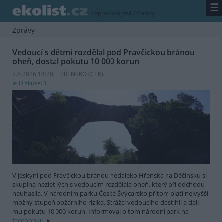
☰
/
zpravodajství
/
zprávy
Zprávy
Vedoucí s dětmi rozdělal pod Pravčickou bránou
oheň, dostal pokutu 10 000 korun
7.8.2026 14:20 | HŘENSKO (
ČTK
)
Diskuse: 1
V jeskyni pod Pravčickou bránou nedaleko Hřenska na Děčínsku si
skupina nezletilých s vedoucím rozdělala oheň, který při odchodu
neuhasila. V národním parku České Švýcarsko přitom platí nejvyšší
možný stupeň požárního rizika. Strážci vedoucího dostihli a dali
mu pokutu 10 000 korun. Informoval o tom národní park na
facebooku.