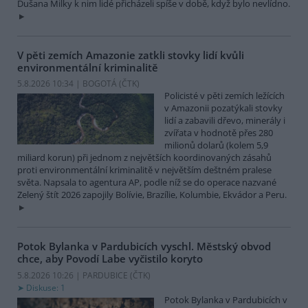
Dušana Milky k nim lidé přicházeli spíše v době, když bylo nevlídno.
V pěti zemích Amazonie zatkli stovky lidí kvůli
environmentální kriminalitě
5.8.2026 10:34 | BOGOTÁ (
ČTK
)
Policisté v pěti zemích ležících
v Amazonii pozatýkali stovky
lidí a zabavili dřevo, minerály i
zvířata v hodnotě přes 280
milionů dolarů (kolem 5,9
miliard korun) při jednom z největších koordinovaných zásahů
proti environmentální kriminalitě v největším deštném pralese
světa. Napsala to agentura AP, podle níž se do operace nazvané
Zelený štít 2026 zapojily Bolívie, Brazílie, Kolumbie, Ekvádor a Peru.
Potok Bylanka v Pardubicích vyschl. Městský obvod
chce, aby Povodí Labe vyčistilo koryto
5.8.2026 10:26 | PARDUBICE (
ČTK
)
Diskuse: 1
Potok Bylanka v Pardubicích v