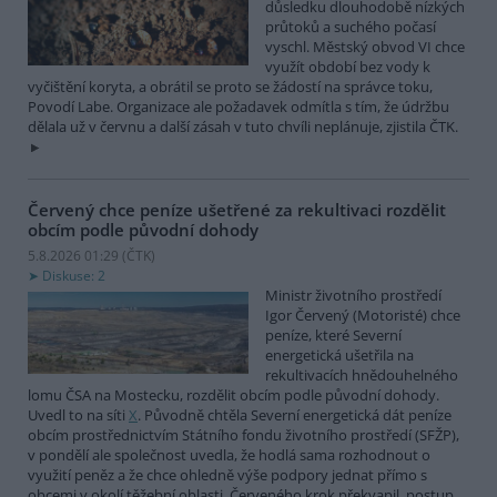
důsledku dlouhodobě nízkých
průtoků a suchého počasí
vyschl. Městský obvod VI chce
využít období bez vody k
vyčištění koryta, a obrátil se proto se žádostí na správce toku,
Povodí Labe. Organizace ale požadavek odmítla s tím, že údržbu
dělala už v červnu a další zásah v tuto chvíli neplánuje, zjistila ČTK.
Červený chce peníze ušetřené za rekultivaci rozdělit
obcím podle původní dohody
5.8.2026 01:29 (
ČTK
)
Diskuse: 2
Ministr životního prostředí
Igor Červený (Motoristé) chce
peníze, které Severní
energetická ušetřila na
rekultivacích hnědouhelného
lomu ČSA na Mostecku, rozdělit obcím podle původní dohody.
Uvedl to na síti
X
. Původně chtěla Severní energetická dát peníze
obcím prostřednictvím Státního fondu životního prostředí (SFŽP),
v pondělí ale společnost uvedla, že hodlá sama rozhodnout o
využití peněz a že chce ohledně výše podpory jednat přímo s
obcemi v okolí těžební oblasti. Červeného krok překvapil, postup