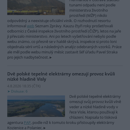
tunami odpadu není podle
ministerstva životního
prostředí (MŽP) nikdo
odpovědný a neexistuje oficiální viník. O rozhodnutí resortu
informoval
web
Seznam Zprávy. Kauzu čtyři roky prošetřovali
odborníci z České inspekce životního prostředí (ČIŽP), letos na jaře
ji převzalo ministerstvo. Ani po letech vyšetřování nebylo podle
webu známo, co přesně se v haldě skrývá, inspekce si proto loni
objednala sérii vrtů a následných analýz odebraných vzorků. Práce
ale měl podle webu minulý měsíc zastavit šéf úřadu Pavel Straka
pro jejich nadbytečnost.
Dvě polské tepelné elektrárny omezují provoz kvůli
nízké hladině Visly
4.8.2026 18:35 (
ČTK
)
Diskuse: 6
Dvě polské tepelné elektrárny
omezují svůj provoz kvůli vlně
veder a nízké hladině vody v
řece Visle, kterou používají k
chlazení. Napsala to tisková
agentura
PAP
, podle níž k tomuto kroku přistoupily elektrárny
Kozienice a Polaniec.