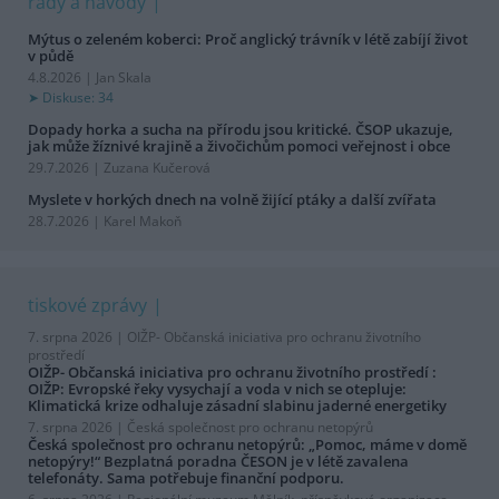
rady a návody
Mýtus o zeleném koberci: Proč anglický trávník v létě zabíjí život
v půdě
4.8.2026 | Jan Skala
Diskuse: 34
Dopady horka a sucha na přírodu jsou kritické. ČSOP ukazuje,
jak může žíznivé krajině a živočichům pomoci veřejnost i obce
29.7.2026 | Zuzana Kučerová
Myslete v horkých dnech na volně žijící ptáky a další zvířata
28.7.2026 | Karel Makoň
tiskové zprávy
7. srpna 2026 |
OIŽP- Občanská iniciativa pro ochranu životního
prostředí
OIŽP- Občanská iniciativa pro ochranu životního prostředí :
OIŽP: Evropské řeky vysychají a voda v nich se otepluje:
Klimatická krize odhaluje zásadní slabinu jaderné energetiky
7. srpna 2026 |
Česká společnost pro ochranu netopýrů
Česká společnost pro ochranu netopýrů: „Pomoc, máme v domě
netopýry!“ Bezplatná poradna ČESON je v létě zavalena
telefonáty. Sama potřebuje finanční podporu.