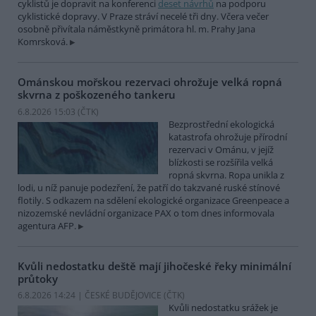
cyklistů je dopravit na konferenci
deset návrhů
na podporu
cyklistické dopravy. V Praze stráví necelé tři dny. Včera večer
osobně přivítala náměstkyně primátora hl. m. Prahy Jana
Komrsková.
Ománskou mořskou rezervaci ohrožuje velká ropná
skvrna z poškozeného tankeru
6.8.2026 15:03 (
ČTK
)
Bezprostřední ekologická
katastrofa ohrožuje přírodní
rezervaci v Ománu, v jejíž
blízkosti se rozšířila velká
ropná skvrna. Ropa unikla z
lodi, u níž panuje podezření, že patří do takzvané ruské stínové
flotily. S odkazem na sdělení ekologické organizace Greenpeace a
nizozemské nevládní organizace PAX o tom dnes informovala
agentura AFP.
Kvůli nedostatku deště mají jihočeské řeky minimální
průtoky
6.8.2026 14:24 | ČESKÉ BUDĚJOVICE (
ČTK
)
Kvůli nedostatku srážek je