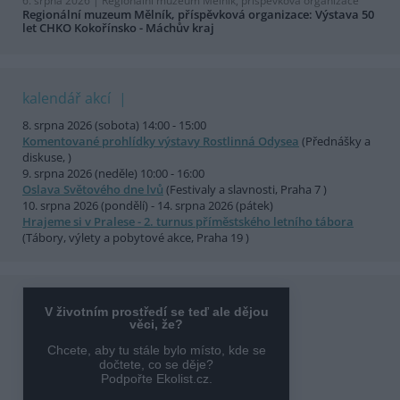
6. srpna 2026 |
Regionální muzeum Mělník, příspěvková organizace
Regionální muzeum Mělník, příspěvková organizace: Výstava 50
let CHKO Kokořínsko - Máchův kraj
kalendář akcí
8. srpna 2026 (sobota) 14:00 - 15:00
Komentované prohlídky výstavy Rostlinná Odysea
(Přednášky a
diskuse, )
9. srpna 2026 (neděle) 10:00 - 16:00
Oslava Světového dne lvů
(Festivaly a slavnosti, Praha 7 )
10. srpna 2026 (pondělí) - 14. srpna 2026 (pátek)
Hrajeme si v Pralese - 2. turnus příměstského letního tábora
(Tábory, výlety a pobytové akce, Praha 19 )