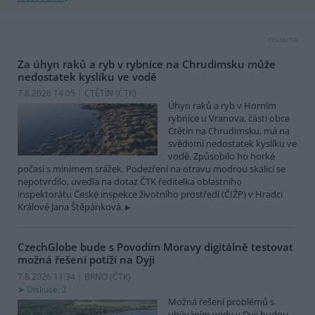
reklama
Za úhyn raků a ryb v rybníce na Chrudimsku může
nedostatek kyslíku ve vodě
7.8.2026 14:05 | CTĚTÍN (
ČTK
)
Úhyn raků a ryb v Horním
rybníce u Vranova, části obce
Ctětín na Chrudimsku, má na
svědomí nedostatek kyslíku ve
vodě. Způsobilo ho horké
počasí s minimem srážek. Podezření na otravu modrou skalicí se
nepotvrdilo, uvedla na dotaz ČTK ředitelka oblastního
inspektorátu České inspekce životního prostředí (ČIŽP) v Hradci
Králové Jana Štěpánková.
CzechGlobe bude s Povodím Moravy digitálně testovat
možná řešení potíží na Dyji
7.8.2026 11:34 | BRNO (
ČTK
)
Diskuse: 2
Možná řešení problémů s
ubýváním vody v Dyji budou