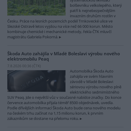
systematickou likvidací
bolševníku velkolepého, který
patří k nejnebezpečnějším
invazním druhům rostlin v
Česku. Práce na lesních pozemcích podél Trnkovecké ulice ve
Slezské Ostravě letos vyjdou na více než 66 000 korun. Město
kombinuje chemické i mechanické metody, řekla ČTK mluvčí
magistrátu Gabriela Pokorná.
Škoda Auto zahájila v Mladé Boleslavi výrobu nového
elektromobilu Peaq
7.8.2026 00:36 (
ČTK
)
Automobilka Škoda Auto
zahájila ve svém hlavním
závodě v Mladé Boleslavi
sériovou výrobu nového plně
elektrického sedmimístného
SUV Peaq. Jde o největší vůz v současné nabídce značky. Do konce
července automobilka přijala téměř 8500 objednávek, uvedla.
Podle dřívějších informací Škoda Auto bude cena nového modelu
na českém trhu začínat na 1,15 milionu korun, k prvním
zákazníkům se dostane na přelomu roku.