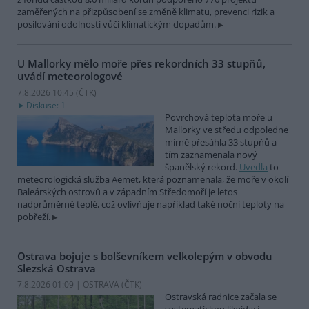
zaměřených na přizpůsobení se změně klimatu, prevenci rizik a
posilování odolnosti vůči klimatickým dopadům.
U Mallorky mělo moře přes rekordních 33 stupňů,
uvádí meteorologové
7.8.2026 10:45 (
ČTK
)
Diskuse: 1
Povrchová teplota moře u
Mallorky ve středu odpoledne
mírně přesáhla 33 stupňů a
tím zaznamenala nový
španělský rekord.
Uvedla
to
meteorologická služba Aemet, která poznamenala, že moře v okolí
Baleárských ostrovů a v západním Středomoří je letos
nadprůměrně teplé, což ovlivňuje například také noční teploty na
pobřeží.
Ostrava bojuje s bolševníkem velkolepým v obvodu
Slezská Ostrava
7.8.2026 01:09 | OSTRAVA (
ČTK
)
Ostravská radnice začala se