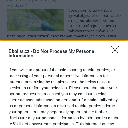
6.8.2026 00:51 | JIHLAVA (
ČTK
)
Diskuse: 1
Vodoprávní úřad v Jihlavě
vyzval obyvatele a podnikatele
v regionu, aby šetřili vodou.
Omezit mají zejména mytí aut,
zalévání zahrad, trávníků a
hřišť, napouštění bazénů nebo kropení zpevněných ploch, uvedl
mluvčí radnice Radovan Daněk. Úřad podle něj bude víc
kontrolovat povolené odběry. Výzva k šetření vodou platí pro
Ekolist.cz -
Do Not Process My Personal
všechny obce spadající pod Jihlavu jako obec s rozšířenou
Information
působností.
If you wish to opt-out of the sale, sharing to third parties, or
Celníci odhalili gang překupníků papoušků, zajistili
processing of your personal or sensitive information for
stovku ptáků
targeted advertising by us, please use the below opt-out
5.8.2026 20:13 (
ČTK
)
section to confirm your selection. Please note that after your
Celníci odhalili gang
opt-out request is processed you may continue seeing
překupníků chráněných druhů
interest-based ads based on personal information utilized by
papoušků působící v několika
krajích a zajistili asi stovku
us or personal information disclosed to third parties prior to
ptáků. S odchytem a
your opt-out. You may separately opt-out of the further
zajištěním zvířat celníkům pomohly zoo v Praze, Zlíně a Ostravě. V
disclosure of your personal information by third parties on the
ostravské zahradě také papoušci nalezli dočasné útočiště. V
IAB’s list of downstream participants. This information may
tiskové zprávě na
webu
celníků to oznámila mluvčí Celní správy ČR