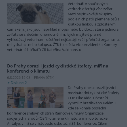
Veterináři v současných
vedrech ošetřují více zvířat.
Mezi nejrizikovější skupiny
podle nich patří plemena psů s
krátkou lebkou a zploštělým
čumákem, jako jsou například mopsi nebo buldočci, starší jedinci a
zvířata se srdečním onemocněním. Jejich majitelé pro ně
vyhledávají veterinární ošetření nejčastěji kvůli přehřátí organismu,
dehydrataci nebo kolapsu. ČTK to sdělila viceprezidentka Komory
veterinárních lékařů ČR Kateřina Valdhans.
Do Prahy dorazili jezdci cyklistické štafety, míří na
konferenci o klimatu
6.8.2026 15:08 | PRAHA (
ČTK
)
Diskuse: 2
Do Prahy dnes dorazili jezdci
mezinárodní cyklistické štafety
COP Bike Ride. Účastníci
vyrazili z brazilského Belému,
kde se konala poslední
konference smluvních stran Rámcové úmluvy Organizace
spojených národů (OSN) o změně klimatu, a míří do turecké
Antalye, v níž se v listopadu uskuteční 31. konference. Cílem