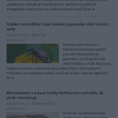
společnosti sleduje se znepokojením. Společnost patří do
energetické skupiny Sev.en, kterou vlastní Pavel Tykač.
Italské zemědělce trápí listokaz japonský ničící vinice i
sady
5.8.2026 01:12 | ŘÍM (
ČTK
)
Diskuse: 2
Duhově zelení brouci s
měňavými krovkami, jejichž
původní domovinou je
Japonsko, se stávají čím dál
větší hrozbou v Itálii. Rojí se po
sadech a vinicích a zanechávají za sebou listy s vykousanými
mřížkami, což oslabuje rostliny a snižuje úrodu, napsala agentura
AP.
Ministerstvo v kauze haldy Heřmanice rozhodlo, že
viník neexistuje
4.8.2026 19:12 | OSTRAVA (
ČTK
)
Diskuse: 2
Za škodu za zavezení haldy
Heřmanice v Ostravě statisíci