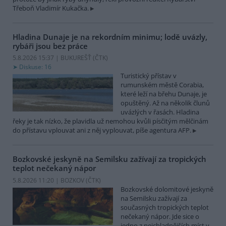
Třeboň Vladimír Kukačka.
Hladina Dunaje je na rekordním minimu; lodě uvázly,
rybáři jsou bez práce
5.8.2026 15:37 | BUKUREŠŤ (
ČTK
)
Diskuse: 16
Turistický přístav v
rumunském městě Corabia,
které leží na břehu Dunaje, je
opuštěný. Až na několik člunů
uvázlých v řasách. Hladina
řeky je tak nízko, že plavidla už nemohou kvůli písčitým mělčinám
do přístavu vplouvat ani z něj vyplouvat, píše agentura AFP.
Bozkovské jeskyně na Semilsku zažívají za tropických
teplot nečekaný nápor
5.8.2026 11:20 | BOZKOV (
ČTK
)
Bozkovské dolomitové jeskyně
na Semilsku zažívají za
současných tropických teplot
nečekaný nápor. Jde sice o
jedno z nejchladnějších míst v