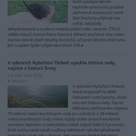
Kvůli vysokým letním
teplotám pracovníci pražské
záchranné stanice pro volně
žijící živočichy přijímají více
zvířat, nejčastěji
dehydratovaná a vysílená mláďata ptáků nebo veverek. ČTK to
sdělila mluvčí stanice Petra Fišerová. Během současné vlny veder
stanice denně ošetří desítky živočichů, při první letošní vlně horka
jich za jeden týden přijali rekordních 578.
V rybnících Rybářství Třeboň vyschla třetina vody,
nejvíce v historii firmy
5.8.2026 15:42 (
ČTK
)
Diskuse: 1
V rybnících Rybářství Třeboň,
které hospodaří na 8000
hektarech vodní plochy, chybí
více než třetina vody. Oproti
běžnému zdržovaném objemu
75 milionů metrů krychlových vody je v rybnících o 28 milionů
metrů krychlových vody méně. Každý týden se kvůli extrémně
vysokým teplotám a nedostatku srážek odpaří další 2,5 procenta.
Kvůli suchu začali rybáři s výlovy některých rybníků předčasně,
protože by jinak ryby uhynuly, řekl provozní ředitel Rybářství