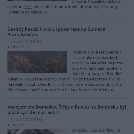
chlazení. Napsala to tisková
agentura
PAP
, podle níž k tomuto kroku přistoupily elektrárny
Kozienice a Polaniec.
Desítky hasičů likvidují požár lesa na Šumavě
Aktualizováno
4.8.2026 17:13 (
ČTK
)
Diskuse: 2
Požár přibližně šesti hektarů
lesa a louky u šumavských
Nezdic na Klatovsku se přestal
šířit. Vrtulník s bambivakem
odletěl zhruba po 1,5 hodině
kolem 17:00. Zasahuje až 150 hasičů. Nikdo nebyl zraněn. ČTK to
řekl velitel zásahu Aleš Bucifal. Odhadl, že ohniska se budou ještě
dohašovat a hasiči budou místo hlídat přes noc do středy.
Vodojem pro Domašov, Říčky a Rudku na Brněnsku byl
prázdný, lidé musí šetřit
4.8.2026 17:12 (
ČTK
)
Diskuse: 9
Domašov, Rudka a Říčky na