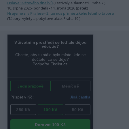
Oslava Světového dne lvů
(Festivaly a slavnosti, Praha 7 )
10. srpna 2026 (pondělí) - 14. srpna 2026 (pátek)
Hrajeme si v Pralese - 2. turnus příměstského letního tábora
(Tábory, výlety a pobytové akce, Praha 19 )