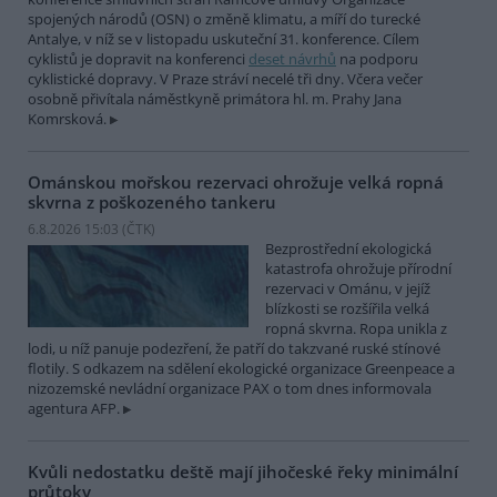
spojených národů (OSN) o změně klimatu, a míří do turecké
Antalye, v níž se v listopadu uskuteční 31. konference. Cílem
cyklistů je dopravit na konferenci
deset návrhů
na podporu
cyklistické dopravy. V Praze stráví necelé tři dny. Včera večer
osobně přivítala náměstkyně primátora hl. m. Prahy Jana
Komrsková.
Ománskou mořskou rezervaci ohrožuje velká ropná
skvrna z poškozeného tankeru
6.8.2026 15:03 (
ČTK
)
Bezprostřední ekologická
katastrofa ohrožuje přírodní
rezervaci v Ománu, v jejíž
blízkosti se rozšířila velká
ropná skvrna. Ropa unikla z
lodi, u níž panuje podezření, že patří do takzvané ruské stínové
flotily. S odkazem na sdělení ekologické organizace Greenpeace a
nizozemské nevládní organizace PAX o tom dnes informovala
agentura AFP.
Kvůli nedostatku deště mají jihočeské řeky minimální
průtoky