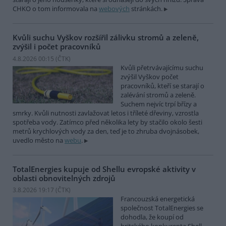
CHKO o tom informovala na
webových
stránkách.
Kvůli suchu Vyškov rozšířil zálivku stromů a zeleně,
zvýšil i počet pracovníků
4.8.2026 00:15 (
ČTK
)
Kvůli přetrvávajícímu suchu
zvýšil Vyškov počet
pracovníků, kteří se starají o
zalévání stromů a zeleně.
Suchem nejvíc trpí břízy a
smrky. Kvůli nutnosti zavlažovat letos i tříleté dřeviny, vzrostla
spotřeba vody. Zatímco před několika lety by stačilo okolo šesti
metrů krychlových vody za den, teď je to zhruba dvojnásobek,
uvedlo město na
webu
.
TotalEnergies kupuje od Shellu evropské aktivity v
oblasti obnovitelných zdrojů
3.8.2026 19:17 (
ČTK
)
Francouzská energetická
společnost TotalEnergies se
dohodla, že koupí od