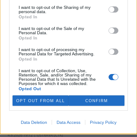
v pondělí ale společnost uvedla, že hodlá sama rozhodnout o
I want to opt-out of the Sharing of my
využití peněz a že chce ohledně výše podpory jednat přímo s
personal data.
obcemi v okolí těžební oblasti. Červeného krok překvapil, postup
Opted In
společnosti sleduje se znepokojením. Společnost patří do
energetické skupiny Sev.en, kterou vlastní Pavel Tykač.
I want to opt-out of the Sale of my
Personal Data.
Opted In
Italské zemědělce trápí listokaz japonský ničící vinice i
sady
I want to opt-out of processing my
Personal Data for Targeted Advertising.
5.8.2026 01:12 | ŘÍM (
ČTK
)
Opted In
Diskuse: 2
Duhově zelení brouci s
I want to opt-out of Collection, Use,
měňavými krovkami, jejichž
Retention, Sale, and/or Sharing of my
původní domovinou je
Personal Data that Is Unrelated with the
Japonsko, se stávají čím dál
Purposes for which it was collected.
větší hrozbou v Itálii. Rojí se po
Opted Out
sadech a vinicích a zanechávají za sebou listy s vykousanými
mřížkami, což oslabuje rostliny a snižuje úrodu, napsala agentura
OPT OUT FROM ALL
CONFIRM
AP.
Ministerstvo v kauze haldy Heřmanice rozhodlo, že
Data Deletion
Data Access
Privacy Policy
viník neexistuje
4.8.2026 19:12 | OSTRAVA (
ČTK
)