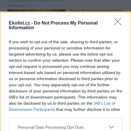
5.8.2026 10:26 | PARDUBICE (
ČTK
)
Diskuse: 1
Potok Bylanka v Pardubicích v
důsledku dlouhodobě nízkých
průtoků a suchého počasí
Ekolist.cz -
Do Not Process My Personal
vyschl. Městský obvod VI chce
Information
využít období bez vody k
vyčištění koryta, a obrátil se proto se žádostí na správce toku,
Povodí Labe. Organizace ale požadavek odmítla s tím, že údržbu
If you wish to opt-out of the sale, sharing to third parties, or
dělala už v červnu a další zásah v tuto chvíli neplánuje, zjistila ČTK.
processing of your personal or sensitive information for
targeted advertising by us, please use the below opt-out
section to confirm your selection. Please note that after your
opt-out request is processed you may continue seeing
Červený chce peníze ušetřené za rekultivaci rozdělit
interest-based ads based on personal information utilized by
obcím podle původní dohody
us or personal information disclosed to third parties prior to
5.8.2026 01:29 (
ČTK
)
your opt-out. You may separately opt-out of the further
Diskuse: 2
disclosure of your personal information by third parties on the
Ministr životního prostředí
Igor Červený (Motoristé) chce
IAB’s list of downstream participants. This information may
peníze, které Severní
also be disclosed by us to third parties on the
IAB’s List of
energetická ušetřila na
Downstream Participants
that may further disclose it to other
rekultivacích hnědouhelného
third parties.
lomu ČSA na Mostecku, rozdělit obcím podle původní dohody.
Uvedl to na síti
X
. Původně chtěla Severní energetická dát peníze
Personal Data Processing Opt Outs
obcím prostřednictvím Státního fondu životního prostředí (SFŽP),