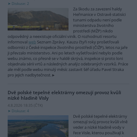
Diskuse: 2
Za škodu za zavezení haldy
Heřmanice v Ostravě statisíci
tunami odpadu není podle
ministerstva životního
prostředí (MŽP) nikdo
odpovědný a neexistuje oficiální viník. O rozhodnutí resortu
informoval
web
Seznam Zprávy. Kauzu čtyři roky prošetřovali
odborníci z České inspekce životního prostředí (ČIŽP), letos na jaře
ji převzalo ministerstvo. Ani po letech vyšetřování nebylo podle
webu známo, co přesně se v haldě skrývá, inspekce si proto loni
objednala sérii vrtů a následných analýz odebraných vzorků. Práce
ale měl podle webu minulý měsíc zastavit šéf úřadu Pavel Straka
pro jejich nadbytečnost.
Dvě polské tepelné elektrárny omezují provoz kvůli
nízké hladině Visly
4.8.2026 18:35 (
ČTK
)
Diskuse: 4
Dvě polské tepelné elektrárny
omezují svůj provoz kvůli vlně
veder a nízké hladině vody v
řece Visle, kterou používají k