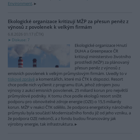
Environment
.
Ekologické organizace kritizují MŽP za přesun peněz z
výnosů z povolenek k velkým firmám
6.8.2026 01:17 (
ČTK
)
Diskuse: 7
Ekologické organizace Hnutí
DUHA a Greenpeace ČR
kritizují ministerstvo životního
prostředí (MŽP) za plánovaný
přesun peněz z výnosů z
emisních povolenek k velkým průmyslovým firmám. Uvedly to v
tiskové zprávě
a komentářích, které má ČTK k dispozici. Resort
chce podle nich vyčlenit z programu EUA, jehož zdrojem jsou
výnosy z aukcí emisních povolenek, 25 miliard korun pro největší
průmyslové podniky. K tomu chce podle ekologů resort snížit
podporu pro obnovitelné zdroje energie (OZE) o 15,5 miliardy
korun. MŽP v reakci ČTK sdělilo, že podpora energeticky náročného
průmyslu byla součástí Modernizačního fondu již od jeho vzniku, a
že podpora OZE nekončí, a z fondu budou financovány jak
výrobny energie, tak infrastruktura.