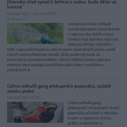
Jihlavský úřad vyzval k šetření s vodou, bude dělat víc
kontrol
6.8.2026 00:51 | JIHLAVA (
ČTK
)
Diskuse: 1
Vodoprávní úřad v Jihlavě
vyzval obyvatele a podnikatele
v regionu, aby šetřili vodou.
Omezit mají zejména mytí aut,
zalévání zahrad, trávníků a
hřišť, napouštění bazénů nebo kropení zpevněných ploch, uvedl
mluvčí radnice Radovan Daněk. Úřad podle něj bude víc
kontrolovat povolené odběry. Výzva k šetření vodou platí pro
všechny obce spadající pod Jihlavu jako obec s rozšířenou
působností.
Celníci odhalili gang překupníků papoušků, zajistili
stovku ptáků
5.8.2026 20:13 (
ČTK
)
Celníci odhalili gang
překupníků chráněných druhů
papoušků působící v několika
krajích a zajistili asi stovku
ptáků. S odchytem a