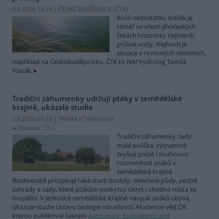
6.8.2026 14:24 | ČESKÉ BUDĚJOVICE (
ČTK
)
Kvůli nedostatku srážek je
téměř ve všech jihočeských
řekách historicky nejmenší
průtok vody. Nejhorší je
situace v rovinatých oblastech,
například na Českobudějovicku. ČTK to řekl hydrolog Tomáš
Vlasák.
Tradiční záhumenky udržují ptáky v zemědělské
krajině, ukázala studie
6.8.2026 01:23 | PRAHA (
ČTK/Ekolist
)
Diskuse: 12
Tradiční záhumenky, tedy
malá políčka, významně
zvyšují počet i druhovou
rozmanitost ptáků v
zemědělské krajině.
Biodiverzitě prospívají také staré stodoly, otevřené půdy, pestré
zahrady a sady, které ptákům poskytují úkryt i vhodná místa ke
hnízdění. V jednolité zemědělské krajině naopak ptáků ubývá,
ukazuje studie Ústavu biologie obratlovců Akademie věd ČR,
kterou publikoval časopis
Agriculture, Ecosystems and