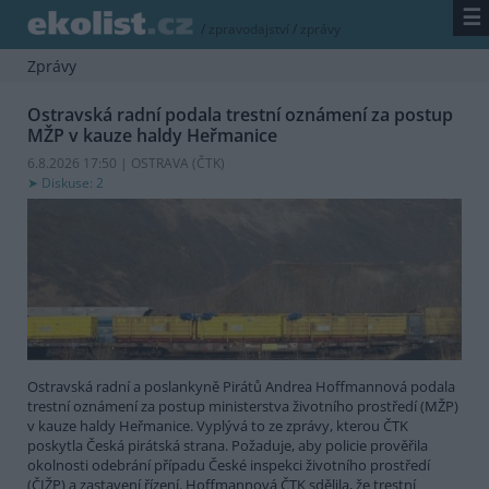
☰
/
zpravodajství
/
zprávy
Zprávy
Ostravská radní podala trestní oznámení za postup
MŽP v kauze haldy Heřmanice
6.8.2026 17:50 | OSTRAVA (
ČTK
)
Diskuse: 2
Ostravská radní a poslankyně Pirátů Andrea Hoffmannová podala
trestní oznámení za postup ministerstva životního prostředí (MŽP)
v kauze haldy Heřmanice. Vyplývá to ze zprávy, kterou ČTK
poskytla Česká pirátská strana. Požaduje, aby policie prověřila
okolnosti odebrání případu České inspekci životního prostředí
(ČIŽP) a zastavení řízení. Hoffmannová ČTK sdělila, že trestní