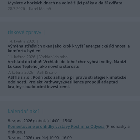
Myslete v horkých dnech na volně žijící ptáky a další zvířata
28.7.2026 | Karel Makoň
tiskové zprávy
14. května 2026 |
Výměna střešních oken jako krok k vyšší energetické účinnosti a
komfortu bydlení
11. května 2026 |
Vrchlabí do toho!
Vrchlabí do toho!: Vrchlabí do toho! chce vyhrát volby. Nabízí
Lukáše Teplého jako nového starostu
7. května 2026 |
ASITIS s.r.o.
ASITIS s.r.o.: Podřipsko zahájilo přípravu strategie klimatické
odolnosti. Projekt Pathways2Resilience propojil adaptaci
krajiny s budoucími investicemi.
kalendář akcí
8. srpna 2026 (sobota) 14:00 - 15:00
Komentované prohlídky výstavy Rostlinná Odysea
(Přednášky a
diskuse, )
9. srpna 2026 (neděle) 10:00 - 16:00