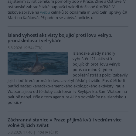
zajištěním zvířat celníkům pomohly zoo v Praze, Zlíně a Ostravě. V
ostravské zahradě také papoušci nalezli dočasné útočiště. V
tiskové zprávě na
webu
celníků to oznámila mluvčí Celní správy ČR
Martina Kaňková. Případem se zabývá policie.
Island vyhostí aktivisty bojující proti lovu velryb,
pronásledovali velrybáře
5.8.2026 19:54 (
ČTK
)
Islandské úřady nařídily
vyhoštění 21 aktivistů
bojujících proti lovu velryb
poté, co minulý týden
pobřežní stráž s policií zabavily
jejich loď, která pronásledovala velrybářské plavidlo. Pasažéři lodi
patřící nadaci kanadsko-amerického ekologického aktivisty Paula
Watsona jsou od té doby zadržováni v Reykjavíku. Sám Watson na
palubě nebyl. Píše o tom agentura AFP s odvoláním na islandskou
policii.
Záchranná stanice v Praze přijímá kvůli vedrům více
volně žijících zvířat
5.8.2026 17:40 | PRAHA (
ČTK
)