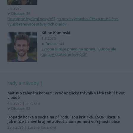
5.8.2026
Diskuse: 39
Dostupné bydlení nevyřeší jen nová výstavba. Česko musí lépe
využít renovace stávajících budov
Kilian Kaminski
1.8.2026
Diskuse: 41
Evropa slibuje právo na opravu. Budou ale
opravy skutečně levnější?
rady a návody
Mýtus o zeleném koberci: Proč anglický trávník v létě zabíjí život
v půdě
4.8.2026 | Jan Skala
Diskuse: 32
Dopady horka a sucha na přírodu jsou kritické. ČSOP ukazuje,
jak může žíznivé krajině a živočichům pomoci veřejnost i obce
29.7.2026 | Zuzana Kučerová