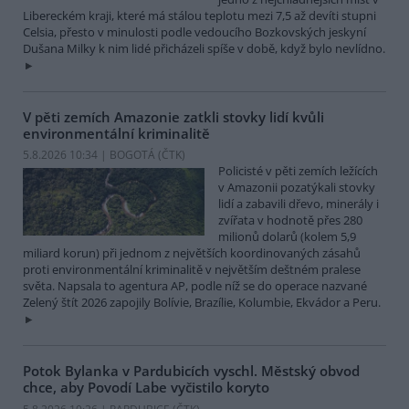
Libereckém kraji, které má stálou teplotu mezi 7,5 až devíti stupni
Celsia, přesto v minulosti podle vedoucího Bozkovských jeskyní
Dušana Milky k nim lidé přicházeli spíše v době, když bylo nevlídno.
V pěti zemích Amazonie zatkli stovky lidí kvůli
environmentální kriminalitě
5.8.2026 10:34 | BOGOTÁ (
ČTK
)
Policisté v pěti zemích ležících
v Amazonii pozatýkali stovky
lidí a zabavili dřevo, minerály i
zvířata v hodnotě přes 280
milionů dolarů (kolem 5,9
miliard korun) při jednom z největších koordinovaných zásahů
proti environmentální kriminalitě v největším deštném pralese
světa. Napsala to agentura AP, podle níž se do operace nazvané
Zelený štít 2026 zapojily Bolívie, Brazílie, Kolumbie, Ekvádor a Peru.
Potok Bylanka v Pardubicích vyschl. Městský obvod
chce, aby Povodí Labe vyčistilo koryto