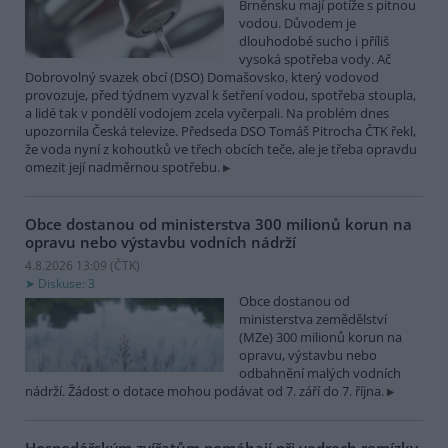
Brněnsku mají potíže s pitnou
vodou. Důvodem je
dlouhodobé sucho i příliš
vysoká spotřeba vody. Ač
Dobrovolný svazek obcí (DSO) Domašovsko, který vodovod
provozuje, před týdnem vyzval k šetření vodou, spotřeba stoupla,
a lidé tak v pondělí vodojem zcela vyčerpali. Na problém dnes
upozornila Česká televize. Předseda DSO Tomáš Pitrocha ČTK řekl,
že voda nyní z kohoutků ve třech obcích teče, ale je třeba opravdu
omezit její nadměrnou spotřebu.
Obce dostanou od ministerstva 300 milionů korun na
opravu nebo výstavbu vodních nádrží
4.8.2026 13:09 (
ČTK
)
Diskuse: 3
Obce dostanou od
ministerstva zemědělství
(MZe) 300 milionů korun na
opravu, výstavbu nebo
odbahnění malých vodních
nádrží. Žádost o dotace mohou podávat od 7. září do 7. října.