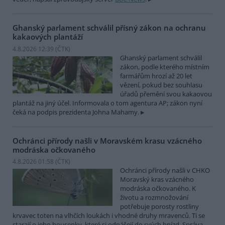
Ghanský parlament schválil přísný zákon na ochranu
kakaových plantáží
4.8.2026 12:39 (
ČTK
)
Ghanský parlament schválil
zákon, podle kterého místním
farmářům hrozí až 20 let
vězení, pokud bez souhlasu
úřadů přemění svou kakaovou
plantáž na jiný účel. Informovala o tom agentura AP; zákon nyní
čeká na podpis prezidenta Johna Mahamy.
Ochránci přírody našli v Moravském krasu vzácného
modráska očkovaného
4.8.2026 01:58 (
ČTK
)
Ochránci přírody našli v CHKO
Moravský kras vzácného
modráska očkovaného. K
životu a rozmnožování
potřebuje porosty rostliny
krvavec toten na vlhčích loukách i vhodné druhy mravenců. Ti se
starají o jeho housenky, které si odnášejí do svých hnízd. Správa