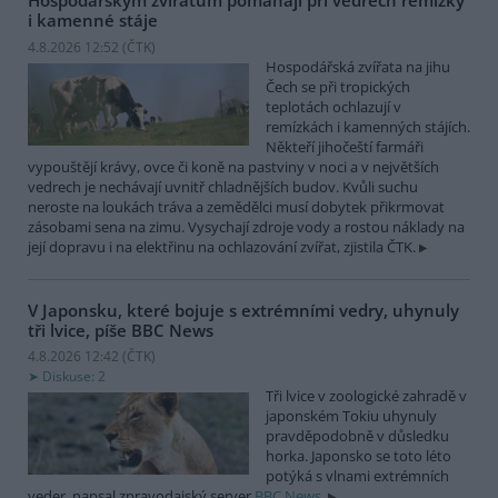
Hospodářským zvířatům pomáhají při vedrech remízky
i kamenné stáje
4.8.2026 12:52 (
ČTK
)
Hospodářská zvířata na jihu
Čech se při tropických
teplotách ochlazují v
remízkách i kamenných stájích.
Někteří jihočeští farmáři
vypouštějí krávy, ovce či koně na pastviny v noci a v největších
vedrech je nechávají uvnitř chladnějších budov. Kvůli suchu
neroste na loukách tráva a zemědělci musí dobytek přikrmovat
zásobami sena na zimu. Vysychají zdroje vody a rostou náklady na
její dopravu i na elektřinu na ochlazování zvířat, zjistila ČTK.
V Japonsku, které bojuje s extrémními vedry, uhynuly
tři lvice, píše BBC News
4.8.2026 12:42 (
ČTK
)
Diskuse: 2
Tři lvice v zoologické zahradě v
japonském Tokiu uhynuly
pravděpodobně v důsledku
horka. Japonsko se toto léto
potýká s vlnami extrémních
veder, napsal zpravodajský server
BBC News
.