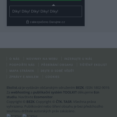
O NÁS
NOVINKY NA WEBU
INZERUJTE U NÁS
PODPOŘTE NÁS
PŘEBÍRÁNÍ OBSAHU
TIŠTĚNÝ EKOLIST
MAPA STRÁNEK
DEJTE O SOBĚ VĚDĚT
ZPRÁVY E-MAILEM
COOKIES
Ekolist.cz
je vydáván občanským sdružením
BEZK
. ISSN 1802-9019.
Za
webhosting
a
publikační systém TOOLKIT
děkujeme
Ecn
studiu
. Navštivte
Ecomonitor
.
Copyright ©
BEZK
. Copyright ©
ČTK
,
TASR
. Všechna práva
vyhrazena. Publikování nebo šíření obsahu je bez předchozího
souhlasu držitele autorských práv zakázáno.