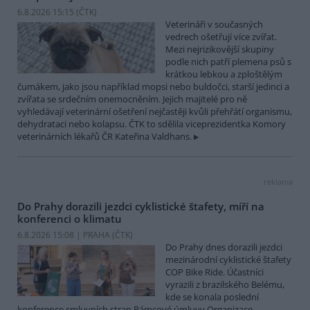
6.8.2026 15:15 (
ČTK
)
Veterináři v současných
vedrech ošetřují více zvířat.
Mezi nejrizikovější skupiny
podle nich patří plemena psů s
krátkou lebkou a zploštělým
čumákem, jako jsou například mopsi nebo buldočci, starší jedinci a
zvířata se srdečním onemocněním. Jejich majitelé pro ně
vyhledávají veterinární ošetření nejčastěji kvůli přehřátí organismu,
dehydrataci nebo kolapsu. ČTK to sdělila viceprezidentka Komory
veterinárních lékařů ČR Kateřina Valdhans.
reklama
Do Prahy dorazili jezdci cyklistické štafety, míří na
konferenci o klimatu
6.8.2026 15:08 | PRAHA (
ČTK
)
Do Prahy dnes dorazili jezdci
mezinárodní cyklistické štafety
COP Bike Ride. Účastníci
vyrazili z brazilského Belému,
kde se konala poslední
konference smluvních stran Rámcové úmluvy Organizace