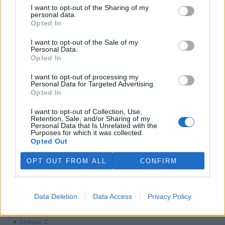
využití peněz a že chce ohledně výše podpory jednat přímo s
I want to opt-out of the Sharing of my
obcemi v okolí těžební oblasti. Červeného krok překvapil, postup
personal data.
společnosti sleduje se znepokojením. Společnost patří do
Opted In
energetické skupiny Sev.en, kterou vlastní Pavel Tykač.
I want to opt-out of the Sale of my
Personal Data.
Opted In
Italské zemědělce trápí listokaz japonský ničící vinice i
sady
I want to opt-out of processing my
5.8.2026 01:12 | ŘÍM (
ČTK
)
Personal Data for Targeted Advertising.
Diskuse: 2
Opted In
Duhově zelení brouci s
měňavými krovkami, jejichž
I want to opt-out of Collection, Use,
původní domovinou je
Retention, Sale, and/or Sharing of my
Personal Data that Is Unrelated with the
Japonsko, se stávají čím dál
Purposes for which it was collected.
větší hrozbou v Itálii. Rojí se po
Opted Out
sadech a vinicích a zanechávají za sebou listy s vykousanými
mřížkami, což oslabuje rostliny a snižuje úrodu, napsala agentura
OPT OUT FROM ALL
CONFIRM
AP.
Ministerstvo v kauze haldy Heřmanice rozhodlo, že
Data Deletion
Data Access
Privacy Policy
viník neexistuje
4.8.2026 19:12 | OSTRAVA (
ČTK
)
Diskuse: 2