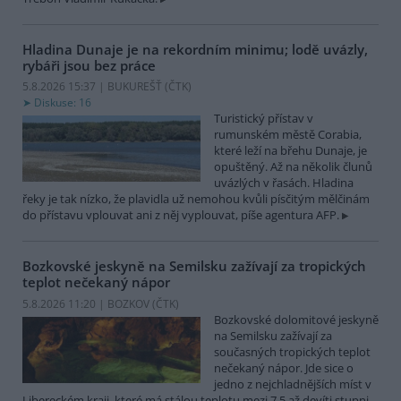
Hladina Dunaje je na rekordním minimu; lodě uvázly,
rybáři jsou bez práce
5.8.2026 15:37 | BUKUREŠŤ (
ČTK
)
Diskuse: 16
Turistický přístav v
rumunském městě Corabia,
které leží na břehu Dunaje, je
opuštěný. Až na několik člunů
uvázlých v řasách. Hladina
řeky je tak nízko, že plavidla už nemohou kvůli písčitým mělčinám
do přístavu vplouvat ani z něj vyplouvat, píše agentura AFP.
Bozkovské jeskyně na Semilsku zažívají za tropických
teplot nečekaný nápor
5.8.2026 11:20 | BOZKOV (
ČTK
)
Bozkovské dolomitové jeskyně
na Semilsku zažívají za
současných tropických teplot
nečekaný nápor. Jde sice o
jedno z nejchladnějších míst v
Libereckém kraji, které má stálou teplotu mezi 7,5 až devíti stupni