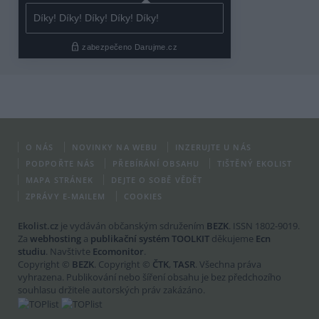
O NÁS
NOVINKY NA WEBU
INZERUJTE U NÁS
PODPOŘTE NÁS
PŘEBÍRÁNÍ OBSAHU
TIŠTĚNÝ EKOLIST
MAPA STRÁNEK
DEJTE O SOBĚ VĚDĚT
ZPRÁVY E-MAILEM
COOKIES
Ekolist.cz
je vydáván občanským sdružením
BEZK
. ISSN 1802-9019.
Za
webhosting
a
publikační systém TOOLKIT
děkujeme
Ecn
studiu
. Navštivte
Ecomonitor
.
Copyright ©
BEZK
. Copyright ©
ČTK
,
TASR
. Všechna práva
vyhrazena. Publikování nebo šíření obsahu je bez předchozího
souhlasu držitele autorských práv zakázáno.