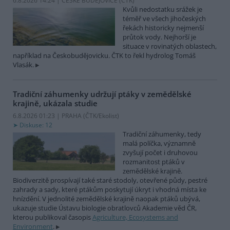
6.8.2026 14:24 | ČESKÉ BUDĚJOVICE (
ČTK
)
Kvůli nedostatku srážek je
téměř ve všech jihočeských
řekách historicky nejmenší
průtok vody. Nejhorší je
situace v rovinatých oblastech,
například na Českobudějovicku. ČTK to řekl hydrolog Tomáš
Vlasák.
Tradiční záhumenky udržují ptáky v zemědělské
krajině, ukázala studie
6.8.2026 01:23 | PRAHA (
ČTK/Ekolist
)
Diskuse: 12
Tradiční záhumenky, tedy
malá políčka, významně
zvyšují počet i druhovou
rozmanitost ptáků v
zemědělské krajině.
Biodiverzitě prospívají také staré stodoly, otevřené půdy, pestré
zahrady a sady, které ptákům poskytují úkryt i vhodná místa ke
hnízdění. V jednolité zemědělské krajině naopak ptáků ubývá,
ukazuje studie Ústavu biologie obratlovců Akademie věd ČR,
kterou publikoval časopis
Agriculture, Ecosystems and
Environment
.