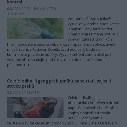
kontrol
6.8.2026 00:51 | JIHLAVA (
ČTK
)
Diskuse: 1
Vodoprávní úřad v Jihlavě
vyzval obyvatele a podnikatele
v regionu, aby šetřili vodou.
Omezit mají zejména mytí aut,
zalévání zahrad, trávníků a
hřišť, napouštění bazénů nebo kropení zpevněných ploch, uvedl
mluvčí radnice Radovan Daněk. Úřad podle něj bude víc
kontrolovat povolené odběry. Výzva k šetření vodou platí pro
všechny obce spadající pod Jihlavu jako obec s rozšířenou
působností.
Celníci odhalili gang překupníků papoušků, zajistili
stovku ptáků
5.8.2026 20:13 (
ČTK
)
Celníci odhalili gang
překupníků chráněných druhů
papoušků působící v několika
krajích a zajistili asi stovku
ptáků. S odchytem a
zajištěním zvířat celníkům pomohly zoo v Praze, Zlíně a Ostravě. V