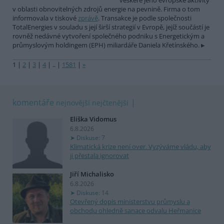
veškeré jeho evropské aktivity
v oblasti obnovitelných zdrojů energie na pevnině. Firma o tom
informovala v tiskové
zprávě
. Transakce je podle společnosti
TotalEnergies v souladu s její širší strategií v Evropě, jejíž součástí je
rovněž nedávné vytvoření společného podniku s Energetickým a
průmyslovým holdingem (EPH) miliardáře Daniela Křetínského.
1
|
2
|
3
|
4
|
..
|
1581
|
»
komentáře
nejnovější
nejčtenější
Eliška Vidomus
6.8.2026
Diskuse: 7
Klimatická krize není over. Vyzýváme vládu, aby
ji přestala ignorovat
Jiří Michalisko
6.8.2026
Diskuse: 14
Otevřený dopis ministerstvu průmyslu a
obchodu ohledně sanace odvalu Heřmanice