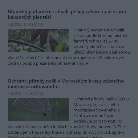
Ghanský parlament schválil přísný zákon na ochranu
kakaových plantáží
4.8.2026 12:39 (
ČTK
)
Ghanský parlament schválil
zákon, podle kterého místním
farmářům hrozí až 20 let
vězení, pokud bez souhlasu
úřadů přemění svou kakaovou
plantáž na jiný účel. Informovala o tom agentura AP; zákon nyní
čeká na podpis prezidenta Johna Mahamy.
Ochránci přírody našli v Moravském krasu vzácného
modráska očkovaného
4.8.2026 01:58 (
ČTK
)
Ochránci přírody našli v CHKO
Moravský kras vzácného
modráska očkovaného. K
životu a rozmnožování
potřebuje porosty rostliny
krvavec toten na vlhčích loukách i vhodné druhy mravenců. Ti se
starají o jeho housenky, které si odnášejí do svých hnízd. Správa
CHKO o tom informovala na
webových
stránkách.