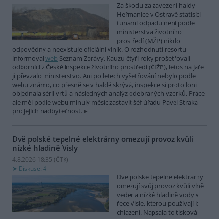
Za škodu za zavezení haldy
Heřmanice v Ostravě statisíci
tunami odpadu není podle
ministerstva životního
prostředí (MŽP) nikdo
odpovědný a neexistuje oficiální viník. O rozhodnutí resortu
informoval
web
Seznam Zprávy. Kauzu čtyři roky prošetřovali
odborníci z České inspekce životního prostředí (ČIŽP), letos na jaře
ji převzalo ministerstvo. Ani po letech vyšetřování nebylo podle
webu známo, co přesně se v haldě skrývá, inspekce si proto loni
objednala sérii vrtů a následných analýz odebraných vzorků. Práce
ale měl podle webu minulý měsíc zastavit šéf úřadu Pavel Straka
pro jejich nadbytečnost.
Dvě polské tepelné elektrárny omezují provoz kvůli
nízké hladině Visly
4.8.2026 18:35 (
ČTK
)
Diskuse: 4
Dvě polské tepelné elektrárny
omezují svůj provoz kvůli vlně
veder a nízké hladině vody v
řece Visle, kterou používají k
chlazení. Napsala to tisková