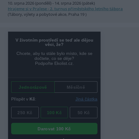
10. srpna 2026 (pondělí) - 14. srpna 2026 (pátek)
Hrajeme si v Pralese - 2. turnus příměstského letního tábora
(Tábory, výlety a pobytové akce, Praha 19 )