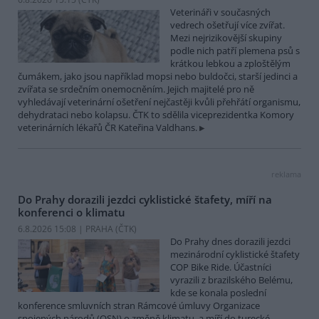
Veterináři v současných
vedrech ošetřují více zvířat.
Mezi nejrizikovější skupiny
podle nich patří plemena psů s
krátkou lebkou a zploštělým
čumákem, jako jsou například mopsi nebo buldočci, starší jedinci a
zvířata se srdečním onemocněním. Jejich majitelé pro ně
vyhledávají veterinární ošetření nejčastěji kvůli přehřátí organismu,
dehydrataci nebo kolapsu. ČTK to sdělila viceprezidentka Komory
veterinárních lékařů ČR Kateřina Valdhans.
reklama
Do Prahy dorazili jezdci cyklistické štafety, míří na
konferenci o klimatu
6.8.2026 15:08 | PRAHA (
ČTK
)
Do Prahy dnes dorazili jezdci
mezinárodní cyklistické štafety
COP Bike Ride. Účastníci
vyrazili z brazilského Belému,
kde se konala poslední
konference smluvních stran Rámcové úmluvy Organizace
spojených národů (OSN) o změně klimatu, a míří do turecké