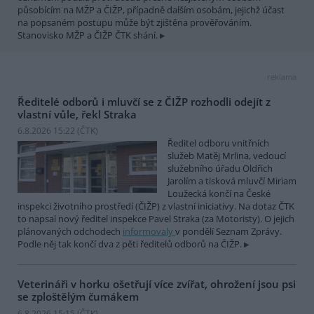
působícím na MŽP a ČIŽP, případně dalším osobám, jejichž účast
na popsaném postupu může být zjištěna prověřováním.
Stanovisko MŽP a ČIŽP ČTK shání.
reklama
Ředitelé odborů i mluvčí se z ČIŽP rozhodli odejít z
vlastní vůle, řekl Straka
6.8.2026 15:22 (
ČTK
)
Ředitel odboru vnitřních
služeb Matěj Mrlina, vedoucí
služebního úřadu Oldřich
Jarolím a tisková mluvčí Miriam
Loužecká končí na České
inspekci životního prostředí (ČIŽP) z vlastní iniciativy. Na dotaz ČTK
to napsal nový ředitel inspekce Pavel Straka (za Motoristy). O jejich
plánovaných odchodech
informovaly
v pondělí Seznam Zprávy.
Podle něj tak končí dva z pěti ředitelů odborů na ČIŽP.
Veterináři v horku ošetřují více zvířat, ohrožení jsou psi
se zploštělým čumákem
6.8.2026 15:15 (
ČTK
)