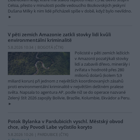
Celsia, přesto v minulosti podle vedoucího Bozkovských jeskyní
Dušana Milky k nim lidé přicházeli spíše v době, když bylo nevlídno.
V pěti zemích Amazonie zatkli stovky lidí kvůli
environmentální kriminalitě
5.8.2026 10:34 | BOGOTÁ (
ČTK
)
Policisté v pěti zemích ležících
v Amazonii pozatýkali stovky
lidí a zabavili dřevo, minerály i
zvířata v hodnotě přes 280
milionů dolarů (kolem 5,9
miliard korun) při jednom z největších koordinovaných zásahů
proti environmentální kriminalitě v největším deštném pralese
světa. Napsala to agentura AP, podle níž se do operace nazvané
Zelený štít 2026 zapojily Bolívie, Brazílie, Kolumbie, Ekvádor a Peru.
Potok Bylanka v Pardubicích vyschl. Městský obvod
chce, aby Povodí Labe vyčistilo koryto
5.8.2026 10:26 | PARDUBICE (
ČTK
)