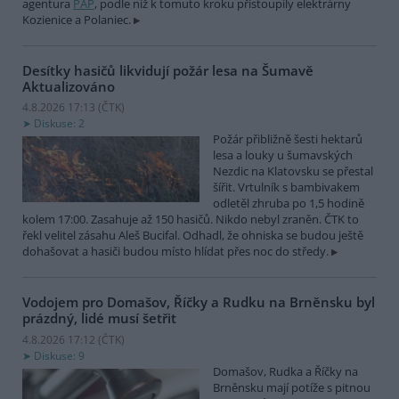
agentura
PAP
, podle níž k tomuto kroku přistoupily elektrárny
Kozienice a Polaniec.
Desítky hasičů likvidují požár lesa na Šumavě
Aktualizováno
4.8.2026 17:13 (
ČTK
)
Diskuse: 2
Požár přibližně šesti hektarů
lesa a louky u šumavských
Nezdic na Klatovsku se přestal
šířit. Vrtulník s bambivakem
odletěl zhruba po 1,5 hodině
kolem 17:00. Zasahuje až 150 hasičů. Nikdo nebyl zraněn. ČTK to
řekl velitel zásahu Aleš Bucifal. Odhadl, že ohniska se budou ještě
dohašovat a hasiči budou místo hlídat přes noc do středy.
Vodojem pro Domašov, Říčky a Rudku na Brněnsku byl
prázdný, lidé musí šetřit
4.8.2026 17:12 (
ČTK
)
Diskuse: 9
Domašov, Rudka a Říčky na
Brněnsku mají potíže s pitnou