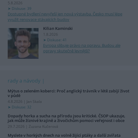
5.8.2026
Diskuse: 39
Dostupné bydlení nevyřeší jen nová výstavba. Česko musí lépe
využít renovace stávajících budov
Kilian Kaminski
1.8.2026
Diskuse: 41
Evropa slibuje právo na opravu. Budou ale
opravy skutečně levnější?
rady a návody
Mýtus o zeleném koberci: Proč anglický trávník v létě zabíjí život
v půdě
4.8.2026 | Jan Skala
Diskuse: 32
Dopady horka a sucha na přírodu jsou kritické. ČSOP ukazuje,
jak může žíznivé krajině a živočichům pomoci veřejnost i obce
29.7.2026 | Zuzana Kučerová
Myslete v horkých dnech na volně žijící ptáky a další zvířata