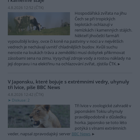
i kamenné stáje
4.8.2026 12:52 (
ČTK
)
Hospodářská zvířata na jihu
Čech se při tropických
teplotách ochlazují v
remízkách i kamenných stájích.
Někteří jihočeští farmáři
vypouštějí krávy, ovce či koně na pastviny v noci a v největších
vedrech je nechávají uvnitř chladnějších budov. Kvůli suchu
neroste na loukách tráva a zemědělci musí dobytek přikrmovat
zásobami sena na zimu. Vysychají zdroje vody a rostou náklady na
její dopravu i na elektřinu na ochlazování zvířat, zjistila ČTK.
V Japonsku, které bojuje s extrémními vedry, uhynuly
tři lvice, píše BBC News
4.8.2026 12:42 (
ČTK
)
Diskuse: 2
Tři lvice v zoologické zahradě v
japonském Tokiu uhynuly
pravděpodobně v důsledku
horka. Japonsko se toto léto
potýká s vlnami extrémních
veder, napsal zpravodajský server
BBC News
.