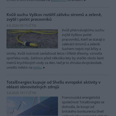
Kvůli suchu Vyškov rozšířil zálivku stromů a zeleně,
zvýšil i počet pracovníků
4.8.2026 00:15 (
ČTK
)
Kvůli přetrvávajícímu suchu
zvýšil Vyškov počet
pracovníků, kteří se starají o
zalévání stromů a zeleně.
Suchem nejvíc trpí břízy a
smrky. Kvůli nutnosti zavlažovat letos i tříleté dřeviny, vzrostla
spotřeba vody. Zatímco před několika lety by stačilo okolo šesti
metrů krychlových vody za den, teď je to zhruba dvojnásobek,
uvedlo město na
webu
.
TotalEnergies kupuje od Shellu evropské aktivity v
oblasti obnovitelných zdrojů
3.8.2026 19:17 (
ČTK
)
Francouzská energetická
společnost TotalEnergies se
dohodla, že koupí od
britského konkurenta Shell