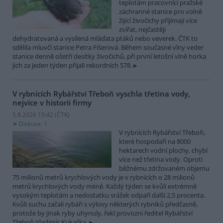
teplotám pracovníci pražské
záchranné stanice pro volně
žijící živočichy přijímají více
zvířat, nejčastěji
dehydratovaná a vysílená mláďata ptáků nebo veverek. ČTK to
sdělila mluvčí stanice Petra Fišerová. Během současné vlny veder
stanice denně ošetří desítky živočichů, při první letošní vlně horka
jich za jeden týden přijali rekordních 578.
V rybnících Rybářství Třeboň vyschla třetina vody,
nejvíce v historii firmy
5.8.2026 15:42 (
ČTK
)
Diskuse: 1
V rybnících Rybářství Třeboň,
které hospodaří na 8000
hektarech vodní plochy, chybí
více než třetina vody. Oproti
běžnému zdržovaném objemu
75 milionů metrů krychlových vody je v rybnících o 28 milionů
metrů krychlových vody méně. Každý týden se kvůli extrémně
vysokým teplotám a nedostatku srážek odpaří další 2,5 procenta.
Kvůli suchu začali rybáři s výlovy některých rybníků předčasně,
protože by jinak ryby uhynuly, řekl provozní ředitel Rybářství
Třeboň Vladimír Kukačka.