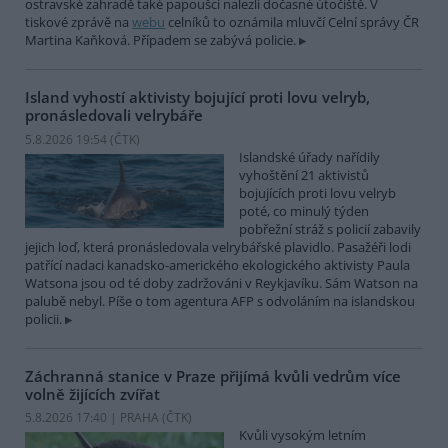
ostravské zahradě také papoušci nalezli dočasné útočiště. V
tiskové zprávě na
webu
celníků to oznámila mluvčí Celní správy ČR
Martina Kaňková. Případem se zabývá policie.
Island vyhostí aktivisty bojující proti lovu velryb,
pronásledovali velrybáře
5.8.2026 19:54 (
ČTK
)
Islandské úřady nařídily
vyhoštění 21 aktivistů
bojujících proti lovu velryb
poté, co minulý týden
pobřežní stráž s policií zabavily
jejich loď, která pronásledovala velrybářské plavidlo. Pasažéři lodi
patřící nadaci kanadsko-amerického ekologického aktivisty Paula
Watsona jsou od té doby zadržováni v Reykjavíku. Sám Watson na
palubě nebyl. Píše o tom agentura AFP s odvoláním na islandskou
policii.
Záchranná stanice v Praze přijímá kvůli vedrům více
volně žijících zvířat
5.8.2026 17:40 | PRAHA (
ČTK
)
Kvůli vysokým letním