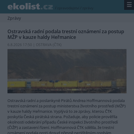
☰
/
zpravodajství
/
zprávy
Zprávy
Ostravská radní podala trestní oznámení za postup
MŽP v kauze haldy Heřmanice
6.8.2026 17:50 | OSTRAVA (
ČTK
)
Ostravská radní a poslankyně Pirátů Andrea Hoffmannová podala
trestní oznámení za postup ministerstva životního prostředí (MŽP)
v kauze haldy Heřmanice. Vyplývá to ze zprávy, kterou ČTK
poskytla Česká pirátská strana. Požaduje, aby policie prověřila
okolnosti odebrání případu České inspekci životního prostředí
(ČIŽP) a zastavení řízení. Hoffmannová ČTK sdělila, že trestní
oznámení podala proti dosud přesně nezjištěným osobám