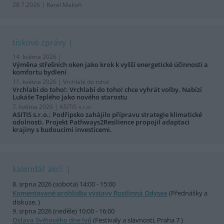
28.7.2026 | Karel Makoň
tiskové zprávy
14. května 2026 |
Výměna střešních oken jako krok k vyšší energetické účinnosti a
komfortu bydlení
11. května 2026 |
Vrchlabí do toho!
Vrchlabí do toho!: Vrchlabí do toho! chce vyhrát volby. Nabízí
Lukáše Teplého jako nového starostu
7. května 2026 |
ASITIS s.r.o.
ASITIS s.r.o.: Podřipsko zahájilo přípravu strategie klimatické
odolnosti. Projekt Pathways2Resilience propojil adaptaci
krajiny s budoucími investicemi.
kalendář akcí
8. srpna 2026 (sobota) 14:00 - 15:00
Komentované prohlídky výstavy Rostlinná Odysea
(Přednášky a
diskuse, )
9. srpna 2026 (neděle) 10:00 - 16:00
Oslava Světového dne lvů
(Festivaly a slavnosti, Praha 7 )