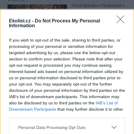
Diskuse: 1
Potok Bylanka v Pardubicích v
důsledku dlouhodobě nízkých
průtoků a suchého počasí
Ekolist.cz -
Do Not Process My Personal
vyschl. Městský obvod VI chce
Information
využít období bez vody k
vyčištění koryta, a obrátil se proto se žádostí na správce toku,
Povodí Labe. Organizace ale požadavek odmítla s tím, že údržbu
If you wish to opt-out of the sale, sharing to third parties, or
dělala už v červnu a další zásah v tuto chvíli neplánuje, zjistila ČTK.
processing of your personal or sensitive information for
targeted advertising by us, please use the below opt-out
section to confirm your selection. Please note that after your
Červený chce peníze ušetřené za rekultivaci rozdělit
opt-out request is processed you may continue seeing
obcím podle původní dohody
interest-based ads based on personal information utilized by
us or personal information disclosed to third parties prior to
5.8.2026 01:29 (
ČTK
)
Diskuse: 2
your opt-out. You may separately opt-out of the further
Ministr životního prostředí
disclosure of your personal information by third parties on the
Igor Červený (Motoristé) chce
IAB’s list of downstream participants. This information may
peníze, které Severní
also be disclosed by us to third parties on the
IAB’s List of
energetická ušetřila na
Downstream Participants
that may further disclose it to other
rekultivacích hnědouhelného
lomu ČSA na Mostecku, rozdělit obcím podle původní dohody.
third parties.
Uvedl to na síti
X
. Původně chtěla Severní energetická dát peníze
obcím prostřednictvím Státního fondu životního prostředí (SFŽP),
Personal Data Processing Opt Outs
v pondělí ale společnost uvedla, že hodlá sama rozhodnout o