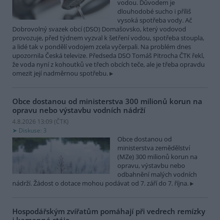
vodou. Důvodem je
dlouhodobé sucho i příliš
vysoká spotřeba vody. Ač
Dobrovolný svazek obcí (DSO) Domašovsko, který vodovod
provozuje, před týdnem vyzval k šetření vodou, spotřeba stoupla,
a lidé tak v pondělí vodojem zcela vyčerpali. Na problém dnes
upozornila Česká televize. Předseda DSO Tomáš Pitrocha ČTK řekl,
že voda nyní z kohoutků ve třech obcích teče, ale je třeba opravdu
omezit její nadměrnou spotřebu.
Obce dostanou od ministerstva 300 milionů korun na
opravu nebo výstavbu vodních nádrží
4.8.2026 13:09 (
ČTK
)
Diskuse: 3
Obce dostanou od
ministerstva zemědělství
(MZe) 300 milionů korun na
opravu, výstavbu nebo
odbahnění malých vodních
nádrží. Žádost o dotace mohou podávat od 7. září do 7. října.
Hospodářským zvířatům pomáhají při vedrech remízky