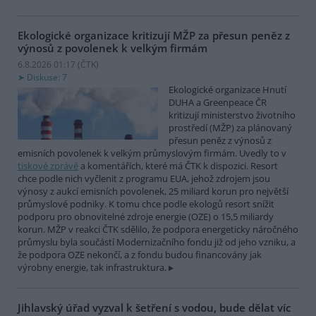
Ekologické organizace kritizují MŽP za přesun peněz z
výnosů z povolenek k velkým firmám
6.8.2026 01:17 (
ČTK
)
Diskuse: 7
Ekologické organizace Hnutí
DUHA a Greenpeace ČR
kritizují ministerstvo životního
prostředí (MŽP) za plánovaný
přesun peněz z výnosů z
emisních povolenek k velkým průmyslovým firmám. Uvedly to v
tiskové zprávě
a komentářích, které má ČTK k dispozici. Resort
chce podle nich vyčlenit z programu EUA, jehož zdrojem jsou
výnosy z aukcí emisních povolenek, 25 miliard korun pro největší
průmyslové podniky. K tomu chce podle ekologů resort snížit
podporu pro obnovitelné zdroje energie (OZE) o 15,5 miliardy
korun. MŽP v reakci ČTK sdělilo, že podpora energeticky náročného
průmyslu byla součástí Modernizačního fondu již od jeho vzniku, a
že podpora OZE nekončí, a z fondu budou financovány jak
výrobny energie, tak infrastruktura.
Jihlavský úřad vyzval k šetření s vodou, bude dělat víc