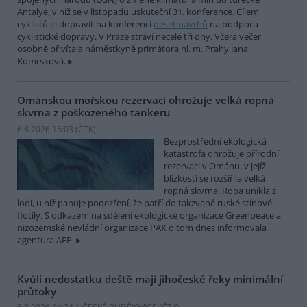
Antalye, v níž se v listopadu uskuteční 31. konference. Cílem
cyklistů je dopravit na konferenci
deset návrhů
na podporu
cyklistické dopravy. V Praze stráví necelé tři dny. Včera večer
osobně přivítala náměstkyně primátora hl. m. Prahy Jana
Komrsková.
Ománskou mořskou rezervaci ohrožuje velká ropná
skvrna z poškozeného tankeru
6.8.2026 15:03 (
ČTK
)
Bezprostřední ekologická
katastrofa ohrožuje přírodní
rezervaci v Ománu, v jejíž
blízkosti se rozšířila velká
ropná skvrna. Ropa unikla z
lodi, u níž panuje podezření, že patří do takzvané ruské stínové
flotily. S odkazem na sdělení ekologické organizace Greenpeace a
nizozemské nevládní organizace PAX o tom dnes informovala
agentura AFP.
Kvůli nedostatku deště mají jihočeské řeky minimální
průtoky