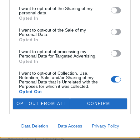
v pondělí ale společnost uvedla, že hodlá sama rozhodnout o
I want to opt-out of the Sharing of my
využití peněz a že chce ohledně výše podpory jednat přímo s
personal data.
obcemi v okolí těžební oblasti. Červeného krok překvapil, postup
Opted In
společnosti sleduje se znepokojením. Společnost patří do
energetické skupiny Sev.en, kterou vlastní Pavel Tykač.
I want to opt-out of the Sale of my
Personal Data.
Opted In
Italské zemědělce trápí listokaz japonský ničící vinice i
sady
I want to opt-out of processing my
Personal Data for Targeted Advertising.
5.8.2026 01:12 | ŘÍM (
ČTK
)
Opted In
Diskuse: 2
Duhově zelení brouci s
I want to opt-out of Collection, Use,
měňavými krovkami, jejichž
Retention, Sale, and/or Sharing of my
původní domovinou je
Personal Data that Is Unrelated with the
Japonsko, se stávají čím dál
Purposes for which it was collected.
větší hrozbou v Itálii. Rojí se po
Opted Out
sadech a vinicích a zanechávají za sebou listy s vykousanými
mřížkami, což oslabuje rostliny a snižuje úrodu, napsala agentura
OPT OUT FROM ALL
CONFIRM
AP.
Ministerstvo v kauze haldy Heřmanice rozhodlo, že
Data Deletion
Data Access
Privacy Policy
viník neexistuje
4.8.2026 19:12 | OSTRAVA (
ČTK
)