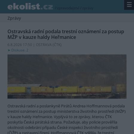
☰
/
zpravodajství
/
zprávy
Zprávy
Ostravská radní podala trestní oznámení za postup
MŽP v kauze haldy Heřmanice
6.8.2026 17:50 | OSTRAVA (
ČTK
)
Diskuse: 2
Ostravská radní a poslankyně Pirátů Andrea Hoffmannová podala
trestní oznámení za postup ministerstva životního prostředí (MŽP)
v kauze haldy Heřmanice. Vyplývá to ze zprávy, kterou ČTK
poskytla Česká pirátská strana. Požaduje, aby policie prověřila
okolnosti odebrání případu České inspekci životního prostředí
(ČIŽP) a zastavení řízení. Hoffmannová ČTK sdělila, že trestní