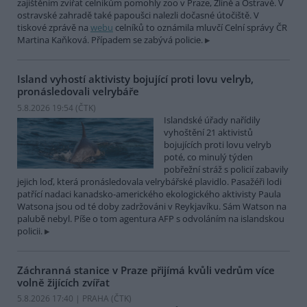
zajištěním zvířat celníkům pomohly zoo v Praze, Zlíně a Ostravě. V
ostravské zahradě také papoušci nalezli dočasné útočiště. V
tiskové zprávě na
webu
celníků to oznámila mluvčí Celní správy ČR
Martina Kaňková. Případem se zabývá policie.
Island vyhostí aktivisty bojující proti lovu velryb,
pronásledovali velrybáře
5.8.2026 19:54 (
ČTK
)
Islandské úřady nařídily
vyhoštění 21 aktivistů
bojujících proti lovu velryb
poté, co minulý týden
pobřežní stráž s policií zabavily
jejich loď, která pronásledovala velrybářské plavidlo. Pasažéři lodi
patřící nadaci kanadsko-amerického ekologického aktivisty Paula
Watsona jsou od té doby zadržováni v Reykjavíku. Sám Watson na
palubě nebyl. Píše o tom agentura AFP s odvoláním na islandskou
policii.
Záchranná stanice v Praze přijímá kvůli vedrům více
volně žijících zvířat
5.8.2026 17:40 | PRAHA (
ČTK
)