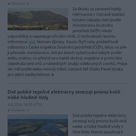
Diskuse: 2
Za škodu za zavezení haldy
Heřmanice v Ostravě statisíci
tunami odpadu není podle
ministerstva životního
prostředí (MŽP) nikdo
odpovědný a neexistuje oficiální viník. O rozhodnutí resortu
informoval
web
Seznam Zprávy. Kauzu čtyři roky prošetřovali
odborníci z České inspekce životního prostředí (ČIŽP), letos na jaře
ji převzalo ministerstvo. Ani po letech vyšetřování nebylo podle
webu známo, co přesně se v haldě skrývá, inspekce si proto loni
objednala sérii vrtů a následných analýz odebraných vzorků. Práce
ale měl podle webu minulý měsíc zastavit šéf úřadu Pavel Straka
pro jejich nadbytečnost.
Dvě polské tepelné elektrárny omezují provoz kvůli
nízké hladině Visly
4.8.2026 18:35 (
ČTK
)
Diskuse: 4
Dvě polské tepelné elektrárny
omezují svůj provoz kvůli vlně
veder a nízké hladině vody v
řece Visle, kterou používají k