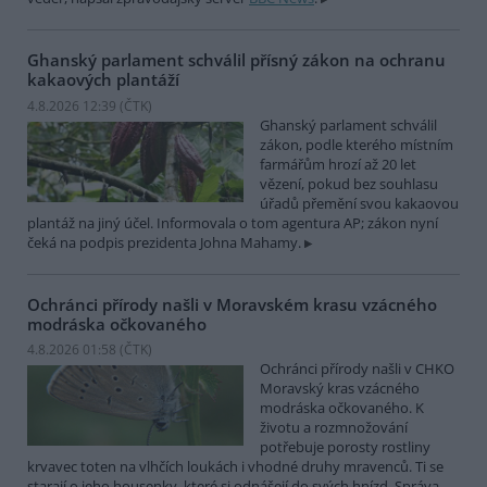
Ghanský parlament schválil přísný zákon na ochranu
kakaových plantáží
4.8.2026 12:39 (
ČTK
)
Ghanský parlament schválil
zákon, podle kterého místním
farmářům hrozí až 20 let
vězení, pokud bez souhlasu
úřadů přemění svou kakaovou
plantáž na jiný účel. Informovala o tom agentura AP; zákon nyní
čeká na podpis prezidenta Johna Mahamy.
Ochránci přírody našli v Moravském krasu vzácného
modráska očkovaného
4.8.2026 01:58 (
ČTK
)
Ochránci přírody našli v CHKO
Moravský kras vzácného
modráska očkovaného. K
životu a rozmnožování
potřebuje porosty rostliny
krvavec toten na vlhčích loukách i vhodné druhy mravenců. Ti se
starají o jeho housenky, které si odnášejí do svých hnízd. Správa