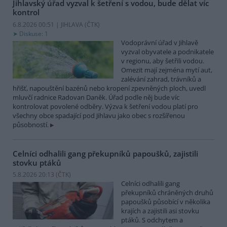
Jihlavský úřad vyzval k šetření s vodou, bude dělat víc
kontrol
6.8.2026 00:51 | JIHLAVA (
ČTK
)
Diskuse: 1
Vodoprávní úřad v Jihlavě
vyzval obyvatele a podnikatele
v regionu, aby šetřili vodou.
Omezit mají zejména mytí aut,
zalévání zahrad, trávníků a
hřišť, napouštění bazénů nebo kropení zpevněných ploch, uvedl
mluvčí radnice Radovan Daněk. Úřad podle něj bude víc
kontrolovat povolené odběry. Výzva k šetření vodou platí pro
všechny obce spadající pod Jihlavu jako obec s rozšířenou
působností.
Celníci odhalili gang překupníků papoušků, zajistili
stovku ptáků
5.8.2026 20:13 (
ČTK
)
Celníci odhalili gang
překupníků chráněných druhů
papoušků působící v několika
krajích a zajistili asi stovku
ptáků. S odchytem a