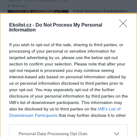
5.8.2026 10:26 | PARDUBICE (
ČTK
)
Diskuse: 1
Potok Bylanka v Pardubicích v
důsledku dlouhodobě nízkých
průtoků a suchého počasí
Ekolist.cz -
Do Not Process My Personal
vyschl. Městský obvod VI chce
Information
využít období bez vody k
vyčištění koryta, a obrátil se proto se žádostí na správce toku,
Povodí Labe. Organizace ale požadavek odmítla s tím, že údržbu
If you wish to opt-out of the sale, sharing to third parties, or
dělala už v červnu a další zásah v tuto chvíli neplánuje, zjistila ČTK.
processing of your personal or sensitive information for
targeted advertising by us, please use the below opt-out
section to confirm your selection. Please note that after your
opt-out request is processed you may continue seeing
Červený chce peníze ušetřené za rekultivaci rozdělit
interest-based ads based on personal information utilized by
obcím podle původní dohody
us or personal information disclosed to third parties prior to
5.8.2026 01:29 (
ČTK
)
your opt-out. You may separately opt-out of the further
Diskuse: 2
Ministr životního prostředí
disclosure of your personal information by third parties on the
Igor Červený (Motoristé) chce
IAB’s list of downstream participants. This information may
peníze, které Severní
also be disclosed by us to third parties on the
IAB’s List of
energetická ušetřila na
Downstream Participants
that may further disclose it to other
rekultivacích hnědouhelného
third parties.
lomu ČSA na Mostecku, rozdělit obcím podle původní dohody.
Uvedl to na síti
X
. Původně chtěla Severní energetická dát peníze
Personal Data Processing Opt Outs
obcím prostřednictvím Státního fondu životního prostředí (SFŽP),