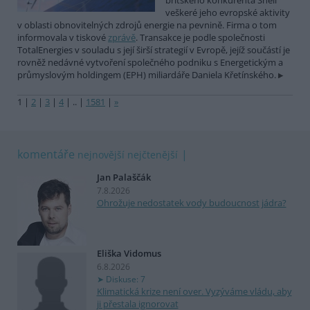
britského konkurenta Shell
veškeré jeho evropské aktivity
v oblasti obnovitelných zdrojů energie na pevnině. Firma o tom
informovala v tiskové
zprávě
. Transakce je podle společnosti
TotalEnergies v souladu s její širší strategií v Evropě, jejíž součástí je
rovněž nedávné vytvoření společného podniku s Energetickým a
průmyslovým holdingem (EPH) miliardáře Daniela Křetínského.
1
|
2
|
3
|
4
|
..
|
1581
|
»
komentáře
nejnovější
nejčtenější
Jan Palaščák
7.8.2026
Ohrožuje nedostatek vody budoucnost jádra?
Eliška Vidomus
6.8.2026
Diskuse: 7
Klimatická krize není over. Vyzýváme vládu, aby
ji přestala ignorovat