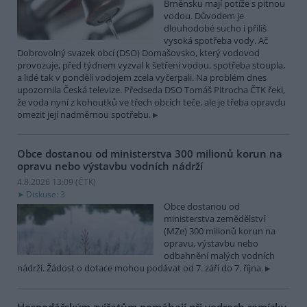
Brněnsku mají potíže s pitnou
vodou. Důvodem je
dlouhodobé sucho i příliš
vysoká spotřeba vody. Ač
Dobrovolný svazek obcí (DSO) Domašovsko, který vodovod
provozuje, před týdnem vyzval k šetření vodou, spotřeba stoupla,
a lidé tak v pondělí vodojem zcela vyčerpali. Na problém dnes
upozornila Česká televize. Předseda DSO Tomáš Pitrocha ČTK řekl,
že voda nyní z kohoutků ve třech obcích teče, ale je třeba opravdu
omezit její nadměrnou spotřebu.
Obce dostanou od ministerstva 300 milionů korun na
opravu nebo výstavbu vodních nádrží
4.8.2026 13:09 (
ČTK
)
Diskuse: 3
Obce dostanou od
ministerstva zemědělství
(MZe) 300 milionů korun na
opravu, výstavbu nebo
odbahnění malých vodních
nádrží. Žádost o dotace mohou podávat od 7. září do 7. října.