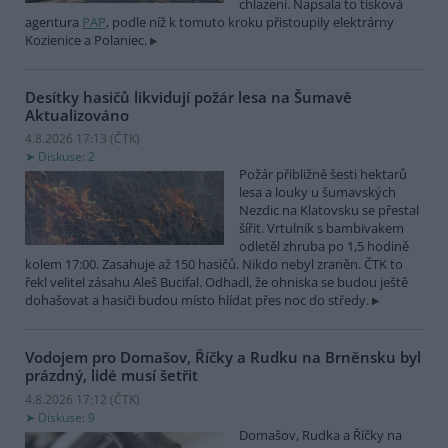
chlazení. Napsala to tisková
agentura
PAP
, podle níž k tomuto kroku přistoupily elektrárny
Kozienice a Polaniec.
Desítky hasičů likvidují požár lesa na Šumavě
Aktualizováno
4.8.2026 17:13 (
ČTK
)
Diskuse: 2
Požár přibližně šesti hektarů
lesa a louky u šumavských
Nezdic na Klatovsku se přestal
šířit. Vrtulník s bambivakem
odletěl zhruba po 1,5 hodině
kolem 17:00. Zasahuje až 150 hasičů. Nikdo nebyl zraněn. ČTK to
řekl velitel zásahu Aleš Bucifal. Odhadl, že ohniska se budou ještě
dohašovat a hasiči budou místo hlídat přes noc do středy.
Vodojem pro Domašov, Říčky a Rudku na Brněnsku byl
prázdný, lidé musí šetřit
4.8.2026 17:12 (
ČTK
)
Diskuse: 9
Domašov, Rudka a Říčky na