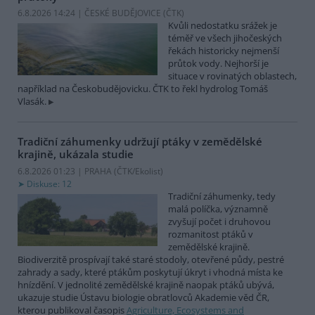
6.8.2026 14:24 | ČESKÉ BUDĚJOVICE (
ČTK
)
Kvůli nedostatku srážek je
téměř ve všech jihočeských
řekách historicky nejmenší
průtok vody. Nejhorší je
situace v rovinatých oblastech,
například na Českobudějovicku. ČTK to řekl hydrolog Tomáš
Vlasák.
Tradiční záhumenky udržují ptáky v zemědělské
krajině, ukázala studie
6.8.2026 01:23 | PRAHA (
ČTK/Ekolist
)
Diskuse: 12
Tradiční záhumenky, tedy
malá políčka, významně
zvyšují počet i druhovou
rozmanitost ptáků v
zemědělské krajině.
Biodiverzitě prospívají také staré stodoly, otevřené půdy, pestré
zahrady a sady, které ptákům poskytují úkryt i vhodná místa ke
hnízdění. V jednolité zemědělské krajině naopak ptáků ubývá,
ukazuje studie Ústavu biologie obratlovců Akademie věd ČR,
kterou publikoval časopis
Agriculture, Ecosystems and