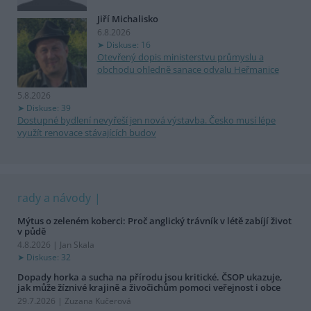
Jiří Michalisko
6.8.2026
Diskuse: 16
Otevřený dopis ministerstvu průmyslu a
obchodu ohledně sanace odvalu Heřmanice
5.8.2026
Diskuse: 39
Dostupné bydlení nevyřeší jen nová výstavba. Česko musí lépe
využít renovace stávajících budov
rady a návody
Mýtus o zeleném koberci: Proč anglický trávník v létě zabíjí život
v půdě
4.8.2026 | Jan Skala
Diskuse: 32
Dopady horka a sucha na přírodu jsou kritické. ČSOP ukazuje,
jak může žíznivé krajině a živočichům pomoci veřejnost i obce
29.7.2026 | Zuzana Kučerová