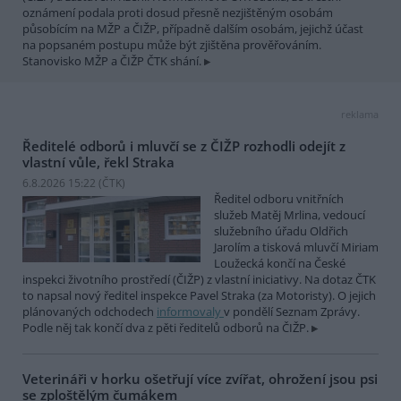
oznámení podala proti dosud přesně nezjištěným osobám
působícím na MŽP a ČIŽP, případně dalším osobám, jejichž účast
na popsaném postupu může být zjištěna prověřováním.
Stanovisko MŽP a ČIŽP ČTK shání.
reklama
Ředitelé odborů i mluvčí se z ČIŽP rozhodli odejít z
vlastní vůle, řekl Straka
6.8.2026 15:22 (
ČTK
)
Ředitel odboru vnitřních
služeb Matěj Mrlina, vedoucí
služebního úřadu Oldřich
Jarolím a tisková mluvčí Miriam
Loužecká končí na České
inspekci životního prostředí (ČIŽP) z vlastní iniciativy. Na dotaz ČTK
to napsal nový ředitel inspekce Pavel Straka (za Motoristy). O jejich
plánovaných odchodech
informovaly
v pondělí Seznam Zprávy.
Podle něj tak končí dva z pěti ředitelů odborů na ČIŽP.
Veterináři v horku ošetřují více zvířat, ohrožení jsou psi
se zploštělým čumákem