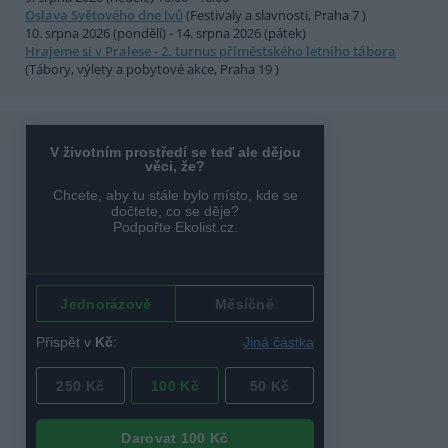
Oslava Světového dne lvů
(Festivaly a slavnosti, Praha 7 )
10. srpna 2026 (pondělí) - 14. srpna 2026 (pátek)
Hrajeme si v Pralese - 2. turnus příměstského letního tábora
(Tábory, výlety a pobytové akce, Praha 19 )