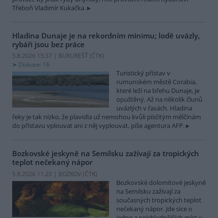
Třeboň Vladimír Kukačka.
Hladina Dunaje je na rekordním minimu; lodě uvázly,
rybáři jsou bez práce
5.8.2026 15:37 | BUKUREŠŤ (
ČTK
)
Diskuse: 16
Turistický přístav v
rumunském městě Corabia,
které leží na břehu Dunaje, je
opuštěný. Až na několik člunů
uvázlých v řasách. Hladina
řeky je tak nízko, že plavidla už nemohou kvůli písčitým mělčinám
do přístavu vplouvat ani z něj vyplouvat, píše agentura AFP.
Bozkovské jeskyně na Semilsku zažívají za tropických
teplot nečekaný nápor
5.8.2026 11:20 | BOZKOV (
ČTK
)
Bozkovské dolomitové jeskyně
na Semilsku zažívají za
současných tropických teplot
nečekaný nápor. Jde sice o
jedno z nejchladnějších míst v