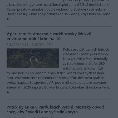
Libereckém kraji, které má stálou teplotu mezi 7,5 až devíti stupni
Celsia, přesto v minulosti podle vedoucího Bozkovských jeskyní
Dušana Milky k nim lidé přicházeli spíše v době, když bylo nevlídno.
V pěti zemích Amazonie zatkli stovky lidí kvůli
environmentální kriminalitě
5.8.2026 10:34 | BOGOTÁ (
ČTK
)
Policisté v pěti zemích ležících
v Amazonii pozatýkali stovky
lidí a zabavili dřevo, minerály i
zvířata v hodnotě přes 280
milionů dolarů (kolem 5,9
miliard korun) při jednom z největších koordinovaných zásahů
proti environmentální kriminalitě v největším deštném pralese
světa. Napsala to agentura AP, podle níž se do operace nazvané
Zelený štít 2026 zapojily Bolívie, Brazílie, Kolumbie, Ekvádor a Peru.
Potok Bylanka v Pardubicích vyschl. Městský obvod
chce, aby Povodí Labe vyčistilo koryto