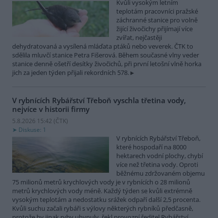
Kvůli vysokým letním
teplotám pracovníci pražské
záchranné stanice pro volně
žijící živočichy přijímají více
zvířat, nejčastěji
dehydratovaná a vysílená mláďata ptáků nebo veverek. ČTK to
sdělila mluvčí stanice Petra Fišerová. Během současné vlny veder
stanice denně ošetří desítky živočichů, při první letošní vlně horka
jich za jeden týden přijali rekordních 578.
V rybnících Rybářství Třeboň vyschla třetina vody,
nejvíce v historii firmy
5.8.2026 15:42 (
ČTK
)
Diskuse: 1
V rybnících Rybářství Třeboň,
které hospodaří na 8000
hektarech vodní plochy, chybí
více než třetina vody. Oproti
běžnému zdržovaném objemu
75 milionů metrů krychlových vody je v rybnících o 28 milionů
metrů krychlových vody méně. Každý týden se kvůli extrémně
vysokým teplotám a nedostatku srážek odpaří další 2,5 procenta.
Kvůli suchu začali rybáři s výlovy některých rybníků předčasně,
protože by jinak ryby uhynuly, řekl provozní ředitel Rybářství