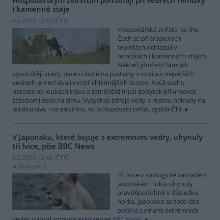
Hospodářským zvířatům pomáhají při vedrech remízky
i kamenné stáje
4.8.2026 12:52 (
ČTK
)
Hospodářská zvířata na jihu
Čech se při tropických
teplotách ochlazují v
remízkách i kamenných stájích.
Někteří jihočeští farmáři
vypouštějí krávy, ovce či koně na pastviny v noci a v největších
vedrech je nechávají uvnitř chladnějších budov. Kvůli suchu
neroste na loukách tráva a zemědělci musí dobytek přikrmovat
zásobami sena na zimu. Vysychají zdroje vody a rostou náklady na
její dopravu i na elektřinu na ochlazování zvířat, zjistila ČTK.
V Japonsku, které bojuje s extrémními vedry, uhynuly
tři lvice, píše BBC News
4.8.2026 12:42 (
ČTK
)
Diskuse: 2
Tři lvice v zoologické zahradě v
japonském Tokiu uhynuly
pravděpodobně v důsledku
horka. Japonsko se toto léto
potýká s vlnami extrémních
veder, napsal zpravodajský server
BBC News
.