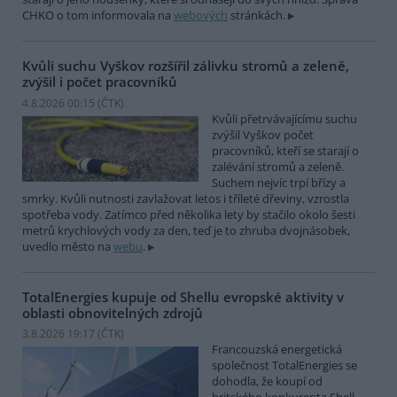
CHKO o tom informovala na
webových
stránkách.
Kvůli suchu Vyškov rozšířil zálivku stromů a zeleně,
zvýšil i počet pracovníků
4.8.2026 00:15 (
ČTK
)
Kvůli přetrvávajícímu suchu
zvýšil Vyškov počet
pracovníků, kteří se starají o
zalévání stromů a zeleně.
Suchem nejvíc trpí břízy a
smrky. Kvůli nutnosti zavlažovat letos i tříleté dřeviny, vzrostla
spotřeba vody. Zatímco před několika lety by stačilo okolo šesti
metrů krychlových vody za den, teď je to zhruba dvojnásobek,
uvedlo město na
webu
.
TotalEnergies kupuje od Shellu evropské aktivity v
oblasti obnovitelných zdrojů
3.8.2026 19:17 (
ČTK
)
Francouzská energetická
společnost TotalEnergies se
dohodla, že koupí od