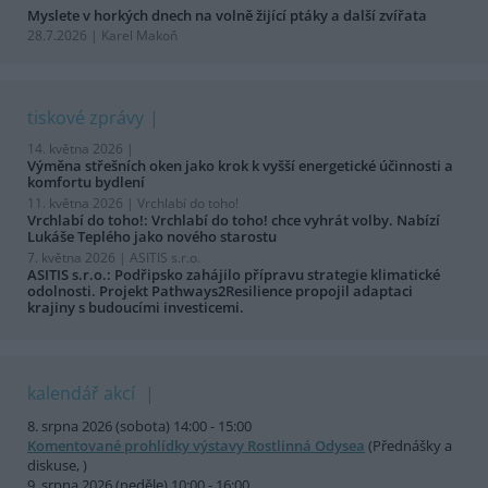
Myslete v horkých dnech na volně žijící ptáky a další zvířata
28.7.2026 | Karel Makoň
tiskové zprávy
14. května 2026 |
Výměna střešních oken jako krok k vyšší energetické účinnosti a
komfortu bydlení
11. května 2026 |
Vrchlabí do toho!
Vrchlabí do toho!: Vrchlabí do toho! chce vyhrát volby. Nabízí
Lukáše Teplého jako nového starostu
7. května 2026 |
ASITIS s.r.o.
ASITIS s.r.o.: Podřipsko zahájilo přípravu strategie klimatické
odolnosti. Projekt Pathways2Resilience propojil adaptaci
krajiny s budoucími investicemi.
kalendář akcí
8. srpna 2026 (sobota) 14:00 - 15:00
Komentované prohlídky výstavy Rostlinná Odysea
(Přednášky a
diskuse, )
9. srpna 2026 (neděle) 10:00 - 16:00