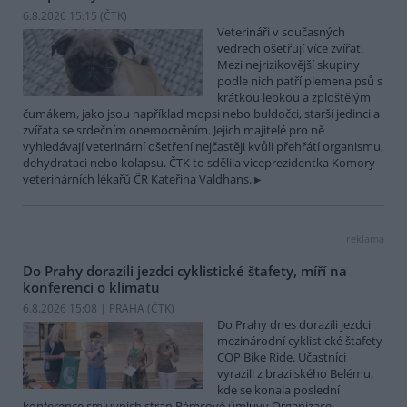
6.8.2026 15:15 (
ČTK
)
Veterináři v současných
vedrech ošetřují více zvířat.
Mezi nejrizikovější skupiny
podle nich patří plemena psů s
krátkou lebkou a zploštělým
čumákem, jako jsou například mopsi nebo buldočci, starší jedinci a
zvířata se srdečním onemocněním. Jejich majitelé pro ně
vyhledávají veterinární ošetření nejčastěji kvůli přehřátí organismu,
dehydrataci nebo kolapsu. ČTK to sdělila viceprezidentka Komory
veterinárních lékařů ČR Kateřina Valdhans.
reklama
Do Prahy dorazili jezdci cyklistické štafety, míří na
konferenci o klimatu
6.8.2026 15:08 | PRAHA (
ČTK
)
Do Prahy dnes dorazili jezdci
mezinárodní cyklistické štafety
COP Bike Ride. Účastníci
vyrazili z brazilského Belému,
kde se konala poslední
konference smluvních stran Rámcové úmluvy Organizace