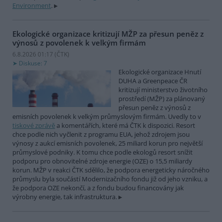
Environment
.
Ekologické organizace kritizují MŽP za přesun peněz z
výnosů z povolenek k velkým firmám
6.8.2026 01:17 (
ČTK
)
Diskuse: 7
Ekologické organizace Hnutí
DUHA a Greenpeace ČR
kritizují ministerstvo životního
prostředí (MŽP) za plánovaný
přesun peněz z výnosů z
emisních povolenek k velkým průmyslovým firmám. Uvedly to v
tiskové zprávě
a komentářích, které má ČTK k dispozici. Resort
chce podle nich vyčlenit z programu EUA, jehož zdrojem jsou
výnosy z aukcí emisních povolenek, 25 miliard korun pro největší
průmyslové podniky. K tomu chce podle ekologů resort snížit
podporu pro obnovitelné zdroje energie (OZE) o 15,5 miliardy
korun. MŽP v reakci ČTK sdělilo, že podpora energeticky náročného
průmyslu byla součástí Modernizačního fondu již od jeho vzniku, a
že podpora OZE nekončí, a z fondu budou financovány jak
výrobny energie, tak infrastruktura.