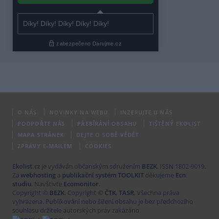
O NÁS
NOVINKY NA WEBU
INZERUJTE U NÁS
PODPOŘTE NÁS
PŘEBÍRÁNÍ OBSAHU
TIŠTĚNÝ EKOLIST
MAPA STRÁNEK
DEJTE O SOBĚ VĚDĚT
ZPRÁVY E-MAILEM
COOKIES
Ekolist.cz
je vydáván občanským sdružením
BEZK
. ISSN 1802-9019.
Za
webhosting
a
publikační systém TOOLKIT
děkujeme
Ecn
studiu
. Navštivte
Ecomonitor
.
Copyright ©
BEZK
. Copyright ©
ČTK
,
TASR
. Všechna práva
vyhrazena. Publikování nebo šíření obsahu je bez předchozího
souhlasu držitele autorských práv zakázáno.