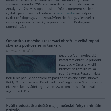
spojených národů (OSN) o změně klimatu, a míří do turecké
Antalye, v níž se v listopadu uskuteční 31. konference. Cílem
cyklistů je dopravit na konferenci
deset návrhů
na podporu
cyklistické dopravy. V Praze stráví necelé tři dny. Včera večer
osobně přivítala náměstkyně primátora hl. m. Prahy Jana
Komrsková.
Ománskou mořskou rezervaci ohrožuje velká ropná
skvrna z poškozeného tankeru
6.8.2026 15:03 (
ČTK
)
Bezprostřední ekologická
katastrofa ohrožuje přírodní
rezervaci v Ománu, v jejíž
blízkosti se rozšířila velká
ropná skvrna. Ropa unikla z
lodi, u níž panuje podezření, že patří do takzvané ruské stínové
flotily. S odkazem na sdělení ekologické organizace Greenpeace a
nizozemské nevládní organizace PAX o tom dnes informovala
agentura AFP.
Kvůli nedostatku deště mají jihočeské řeky minimální
průtoky