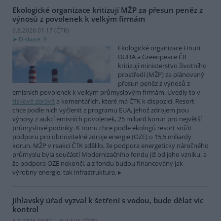
Ekologické organizace kritizují MŽP za přesun peněz z
výnosů z povolenek k velkým firmám
6.8.2026 01:17 (
ČTK
)
Diskuse: 9
Ekologické organizace Hnutí
DUHA a Greenpeace ČR
kritizují ministerstvo životního
prostředí (MŽP) za plánovaný
přesun peněz z výnosů z
emisních povolenek k velkým průmyslovým firmám. Uvedly to v
tiskové zprávě
a komentářích, které má ČTK k dispozici. Resort
chce podle nich vyčlenit z programu EUA, jehož zdrojem jsou
výnosy z aukcí emisních povolenek, 25 miliard korun pro největší
průmyslové podniky. K tomu chce podle ekologů resort snížit
podporu pro obnovitelné zdroje energie (OZE) o 15,5 miliardy
korun. MŽP v reakci ČTK sdělilo, že podpora energeticky náročného
průmyslu byla součástí Modernizačního fondu již od jeho vzniku, a
že podpora OZE nekončí, a z fondu budou financovány jak
výrobny energie, tak infrastruktura.
Jihlavský úřad vyzval k šetření s vodou, bude dělat víc
kontrol