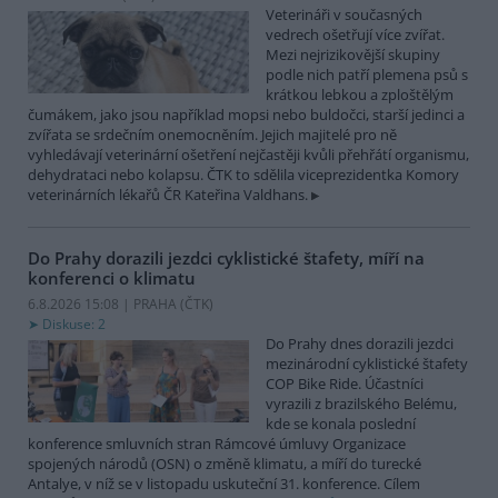
Veterináři v současných
vedrech ošetřují více zvířat.
Mezi nejrizikovější skupiny
podle nich patří plemena psů s
krátkou lebkou a zploštělým
čumákem, jako jsou například mopsi nebo buldočci, starší jedinci a
zvířata se srdečním onemocněním. Jejich majitelé pro ně
vyhledávají veterinární ošetření nejčastěji kvůli přehřátí organismu,
dehydrataci nebo kolapsu. ČTK to sdělila viceprezidentka Komory
veterinárních lékařů ČR Kateřina Valdhans.
Do Prahy dorazili jezdci cyklistické štafety, míří na
konferenci o klimatu
6.8.2026 15:08 | PRAHA (
ČTK
)
Diskuse: 2
Do Prahy dnes dorazili jezdci
mezinárodní cyklistické štafety
COP Bike Ride. Účastníci
vyrazili z brazilského Belému,
kde se konala poslední
konference smluvních stran Rámcové úmluvy Organizace
spojených národů (OSN) o změně klimatu, a míří do turecké
Antalye, v níž se v listopadu uskuteční 31. konference. Cílem