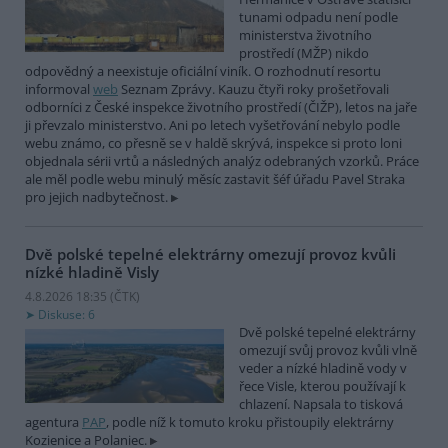
tunami odpadu není podle
ministerstva životního
prostředí (MŽP) nikdo
odpovědný a neexistuje oficiální viník. O rozhodnutí resortu
informoval
web
Seznam Zprávy. Kauzu čtyři roky prošetřovali
odborníci z České inspekce životního prostředí (ČIŽP), letos na jaře
ji převzalo ministerstvo. Ani po letech vyšetřování nebylo podle
webu známo, co přesně se v haldě skrývá, inspekce si proto loni
objednala sérii vrtů a následných analýz odebraných vzorků. Práce
ale měl podle webu minulý měsíc zastavit šéf úřadu Pavel Straka
pro jejich nadbytečnost.
Dvě polské tepelné elektrárny omezují provoz kvůli
nízké hladině Visly
4.8.2026 18:35 (
ČTK
)
Diskuse: 6
Dvě polské tepelné elektrárny
omezují svůj provoz kvůli vlně
veder a nízké hladině vody v
řece Visle, kterou používají k
chlazení. Napsala to tisková
agentura
PAP
, podle níž k tomuto kroku přistoupily elektrárny
Kozienice a Polaniec.