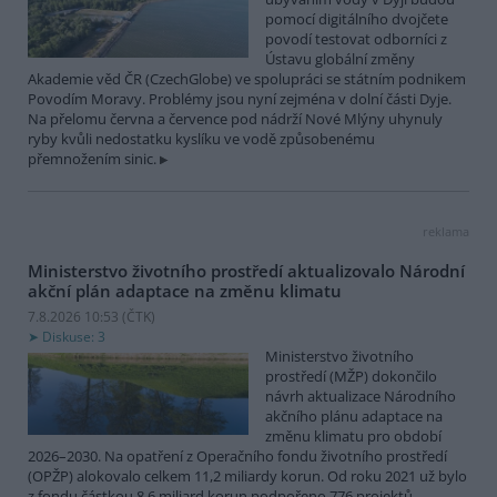
pomocí digitálního dvojčete
povodí testovat odborníci z
Ústavu globální změny
Akademie věd ČR (CzechGlobe) ve spolupráci se státním podnikem
Povodím Moravy. Problémy jsou nyní zejména v dolní části Dyje.
Na přelomu června a července pod nádrží Nové Mlýny uhynuly
ryby kvůli nedostatku kyslíku ve vodě způsobenému
přemnožením sinic.
reklama
Ministerstvo životního prostředí aktualizovalo Národní
akční plán adaptace na změnu klimatu
7.8.2026 10:53 (
ČTK
)
Diskuse: 3
Ministerstvo životního
prostředí (MŽP) dokončilo
návrh aktualizace Národního
akčního plánu adaptace na
změnu klimatu pro období
2026–2030. Na opatření z Operačního fondu životního prostředí
(OPŽP) alokovalo celkem 11,2 miliardy korun. Od roku 2021 už bylo
z fondu částkou 8,6 miliard korun podpořeno 776 projektů