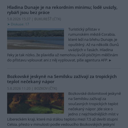
Hladina Dunaje je na rekordním minimu; lodě uvázly,
rybáři jsou bez práce
5.8.2026 15:37 | BUKUREŠŤ (
ČTK
)
Diskuse: 17
Turistický přístav v
rumunském městě Corabia,
které leží na břehu Dunaje, je
opuštěný. Až na několik člunů
uvázlých v řasách. Hladina
řeky je tak nízko, že plavidla už nemohou kvůli písčitým mělčinám
do přístavu vplouvat ani z něj vyplouvat, píše agentura AFP.
Bozkovské jeskyně na Semilsku zažívají za tropických
teplot nečekaný nápor
5.8.2026 11:20 | BOZKOV (
ČTK
)
Bozkovské dolomitové jeskyně
na Semilsku zažívají za
současných tropických teplot
nečekaný nápor. Jde sice o
jedno z nejchladnějších míst v
Libereckém kraji, které má stálou teplotu mezi 7,5 až devíti stupni
Celsia, přesto v minulosti podle vedoucího Bozkovských jeskyní