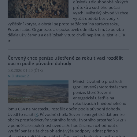
důsledku dlouhodobě nízkých
průtoků a suchého počasí
vyschl. Městský obvod VI chce
využít období bez vody k
vyčištění koryta, a obrátil se proto se žádostí na správce toku,
Povodí Labe. Organizace ale požadavek odmítla s tím, že údržbu
dělala už v červnu a další zásah v tuto chvíli neplánuje, zjistila ČTK.
Červený chce peníze ušetřené za rekultivaci rozdělit
obcím podle původní dohody
5.8.2026 01:29 (
ČTK
)
Diskuse: 2
Ministr životního prostředí
Igor Červený (Motoristé) chce
peníze, které Severní
energetická ušetřila na
rekultivacích hnědouhelného
lomu ČSA na Mostecku, rozdělit obcím podle původní dohody.
Uvedl to na síti
X
. Původně chtěla Severní energetická dát peníze
obcím prostřednictvím Státního fondu životního prostředí (SFŽP),
v pondělí ale společnost uvedla, že hodlá sama rozhodnout o
využití peněz a že chce ohledně výše podpory jednat přímo s
obcemi v okolí těžební oblasti. Červeného krok překvapil, postup