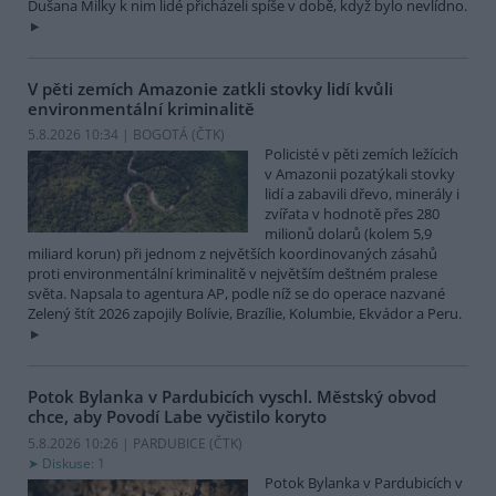
Dušana Milky k nim lidé přicházeli spíše v době, když bylo nevlídno.
V pěti zemích Amazonie zatkli stovky lidí kvůli
environmentální kriminalitě
5.8.2026 10:34 | BOGOTÁ (
ČTK
)
Policisté v pěti zemích ležících
v Amazonii pozatýkali stovky
lidí a zabavili dřevo, minerály i
zvířata v hodnotě přes 280
milionů dolarů (kolem 5,9
miliard korun) při jednom z největších koordinovaných zásahů
proti environmentální kriminalitě v největším deštném pralese
světa. Napsala to agentura AP, podle níž se do operace nazvané
Zelený štít 2026 zapojily Bolívie, Brazílie, Kolumbie, Ekvádor a Peru.
Potok Bylanka v Pardubicích vyschl. Městský obvod
chce, aby Povodí Labe vyčistilo koryto
5.8.2026 10:26 | PARDUBICE (
ČTK
)
Diskuse: 1
Potok Bylanka v Pardubicích v