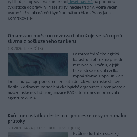
cyklistů je dopravit na konferenci
deset návrhů
na podporu
cyklistické dopravy. V Praze stráví necelé tři dny. Včera večer
osobně přivítala náměstkyně primátora hl. m. Prahy Jana
Komrsková.
Ománskou mořskou rezervaci ohrožuje velká ropná
skvrna z poškozeného tankeru
6.8.2026 15:03 (
ČTK
)
Bezprostřední ekologická
katastrofa ohrožuje přírodní
rezervaci v Ománu, v jejíž
blízkosti se rozšířila velká
ropná skvrna. Ropa unikla z
lodi, u níž panuje podezření, že patří do takzvané ruské stínové
flotily. S odkazem na sdělení ekologické organizace Greenpeace a
nizozemské nevládní organizace PAX o tom dnes informovala
agentura AFP.
Kvůli nedostatku deště mají jihočeské řeky minimální
průtoky
6.8.2026 14:24 | ČESKÉ BUDĚJOVICE (
ČTK
)
Kvůli nedostatku srážek je