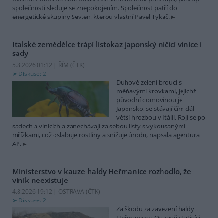
společnosti sleduje se znepokojením. Společnost patří do
energetické skupiny Sev.en, kterou vlastní Pavel Tykač.
Italské zemědělce trápí listokaz japonský ničící vinice i
sady
5.8.2026 01:12 | ŘÍM (
ČTK
)
Diskuse: 2
Duhově zelení brouci s
měňavými krovkami, jejichž
původní domovinou je
Japonsko, se stávají čím dál
větší hrozbou v Itálii. Rojí se po
sadech a vinicích a zanechávají za sebou listy s vykousanými
mřížkami, což oslabuje rostliny a snižuje úrodu, napsala agentura
AP.
Ministerstvo v kauze haldy Heřmanice rozhodlo, že
viník neexistuje
4.8.2026 19:12 | OSTRAVA (
ČTK
)
Diskuse: 2
Za škodu za zavezení haldy
Heřmanice v Ostravě statisíci