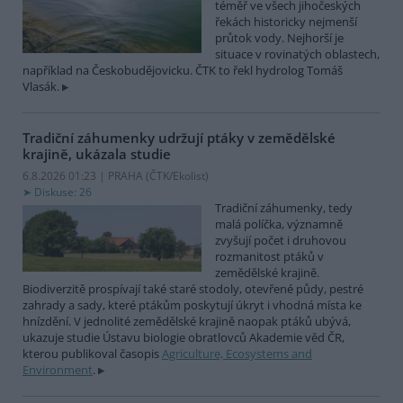
téměř ve všech jihočeských
řekách historicky nejmenší
průtok vody. Nejhorší je
situace v rovinatých oblastech,
například na Českobudějovicku. ČTK to řekl hydrolog Tomáš
Vlasák.
Tradiční záhumenky udržují ptáky v zemědělské
krajině, ukázala studie
6.8.2026 01:23 | PRAHA (
ČTK/Ekolist
)
Diskuse: 26
Tradiční záhumenky, tedy
malá políčka, významně
zvyšují počet i druhovou
rozmanitost ptáků v
zemědělské krajině.
Biodiverzitě prospívají také staré stodoly, otevřené půdy, pestré
zahrady a sady, které ptákům poskytují úkryt i vhodná místa ke
hnízdění. V jednolité zemědělské krajině naopak ptáků ubývá,
ukazuje studie Ústavu biologie obratlovců Akademie věd ČR,
kterou publikoval časopis
Agriculture, Ecosystems and
Environment
.