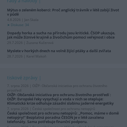
rady a návody
Mýtus o zeleném koberci: Proč anglický trávník v létě zabíjí život
v půdě
4.8.2026 | Jan Skala
Diskuse: 34
Dopady horka a sucha na přírodu jsou kritické. ČSOP ukazuje,
jak může žíznivé krajině a živočichům pomoci veřejnost i obce
29.7.2026 | Zuzana Kučerová
Myslete v horkých dnech na volně žijící ptáky a další zvířata
28.7.2026 | Karel Makoň
tiskové zprávy
7. srpna 2026 |
OIŽP- Občanská iniciativa pro ochranu životního
prostředí
OIŽP- Občanská iniciativa pro ochranu životního prostředí :
OIŽP: Evropské řeky vysychají a voda v nich se otepluje:
Klimatická krize odhaluje zásadní slabinu jaderné energetiky
7. srpna 2026 |
Česká společnost pro ochranu netopýrů
Česká společnost pro ochranu netopýrů: „Pomoc, máme v domě
netopýry!“ Bezplatná poradna ČESON je v létě zavalena
telefonáty. Sama potřebuje finanční podporu.