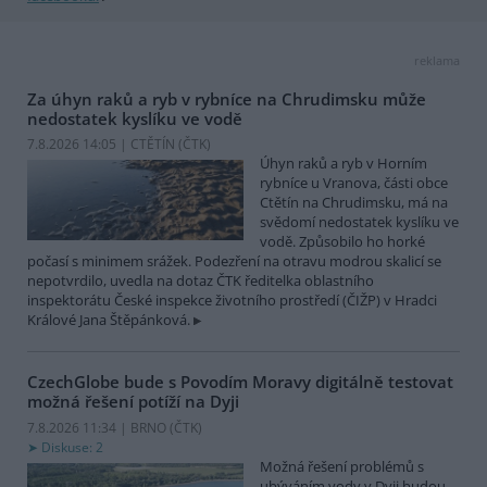
reklama
Za úhyn raků a ryb v rybníce na Chrudimsku může
nedostatek kyslíku ve vodě
7.8.2026 14:05 | CTĚTÍN (
ČTK
)
Úhyn raků a ryb v Horním
rybníce u Vranova, části obce
Ctětín na Chrudimsku, má na
svědomí nedostatek kyslíku ve
vodě. Způsobilo ho horké
počasí s minimem srážek. Podezření na otravu modrou skalicí se
nepotvrdilo, uvedla na dotaz ČTK ředitelka oblastního
inspektorátu České inspekce životního prostředí (ČIŽP) v Hradci
Králové Jana Štěpánková.
CzechGlobe bude s Povodím Moravy digitálně testovat
možná řešení potíží na Dyji
7.8.2026 11:34 | BRNO (
ČTK
)
Diskuse: 2
Možná řešení problémů s
ubýváním vody v Dyji budou