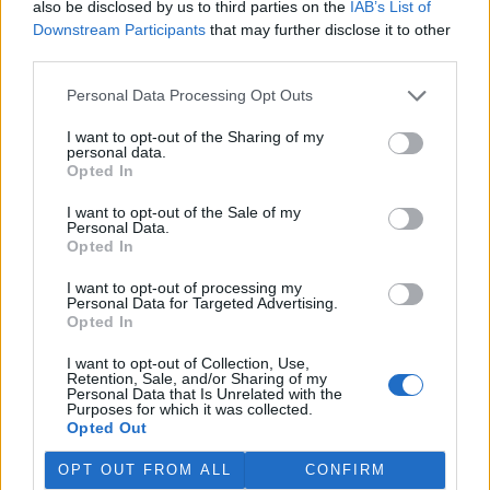
also be disclosed by us to third parties on the
IAB’s List of
Martina Kaňková. Případem se zabývá policie.
Downstream Participants
that may further disclose it to other
third parties.
Island vyhostí aktivisty bojující proti lovu velryb,
pronásledovali velrybáře
Personal Data Processing Opt Outs
5.8.2026 19:54 (
ČTK
)
I want to opt-out of the Sharing of my
Islandské úřady nařídily
personal data.
vyhoštění 21 aktivistů
Opted In
bojujících proti lovu velryb
poté, co minulý týden
I want to opt-out of the Sale of my
pobřežní stráž s policií zabavily
Personal Data.
jejich loď, která pronásledovala velrybářské plavidlo. Pasažéři lodi
Opted In
patřící nadaci kanadsko-amerického ekologického aktivisty Paula
Watsona jsou od té doby zadržováni v Reykjavíku. Sám Watson na
I want to opt-out of processing my
palubě nebyl. Píše o tom agentura AFP s odvoláním na islandskou
Personal Data for Targeted Advertising.
policii.
Opted In
I want to opt-out of Collection, Use,
Záchranná stanice v Praze přijímá kvůli vedrům více
Retention, Sale, and/or Sharing of my
Personal Data that Is Unrelated with the
volně žijících zvířat
Purposes for which it was collected.
5.8.2026 17:40 | PRAHA (
ČTK
)
Opted Out
Kvůli vysokým letním
teplotám pracovníci pražské
OPT OUT FROM ALL
CONFIRM
záchranné stanice pro volně