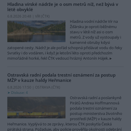
Hladina vírské nádrže je o osm metrů níž, než bývá v
létě obvyklé
6.8.2026 20:48 | VÍR (
ČTK
)
Hladina vodní nádrže Vír na
Žďársku je oproti běžnému
stavu v létě níž asi o osm
metrů. Z vody už vystoupaly i
kamenné obruby kdysi
zatopené cesty. Nádrž je ale pořád schopná přidávat vodu do řeky
Svratky i do vodáren, i když je letošní léto oproti předchozím
mimořádně horké, řekl ČTK vedoucí hrázný Antonín Hájek.
Ostravská radní podala trestní oznámení za postup
MŽP v kauze haldy Heřmanice
6.8.2026 17:50 | OSTRAVA (
ČTK
)
Diskuse: 4
Ostravská radní a poslankyně
Pirátů Andrea Hoffmannová
podala trestní oznámení za
postup ministerstva životního
prostředí (MŽP) v kauze haldy
Heřmanice. Vyplývá to ze zprávy, kterou ČTK poskytla Česká
pirátská strana. Požaduje, aby policie prověřila okolnosti odebrání