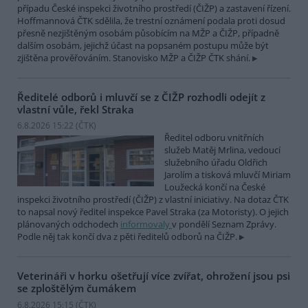
případu České inspekci životního prostředí (ČIŽP) a zastavení řízení.
Hoffmannová ČTK sdělila, že trestní oznámení podala proti dosud
přesně nezjištěným osobám působícím na MŽP a ČIŽP, případně
dalším osobám, jejichž účast na popsaném postupu může být
zjištěna prověřováním. Stanovisko MŽP a ČIŽP ČTK shání.
Ředitelé odborů i mluvčí se z ČIŽP rozhodli odejít z
vlastní vůle, řekl Straka
6.8.2026 15:22 (
ČTK
)
Ředitel odboru vnitřních
služeb Matěj Mrlina, vedoucí
služebního úřadu Oldřich
Jarolím a tisková mluvčí Miriam
Loužecká končí na České
inspekci životního prostředí (ČIŽP) z vlastní iniciativy. Na dotaz ČTK
to napsal nový ředitel inspekce Pavel Straka (za Motoristy). O jejich
plánovaných odchodech
informovaly
v pondělí Seznam Zprávy.
Podle něj tak končí dva z pěti ředitelů odborů na ČIŽP.
Veterináři v horku ošetřují více zvířat, ohrožení jsou psi
se zploštělým čumákem
6.8.2026 15:15 (
ČTK
)