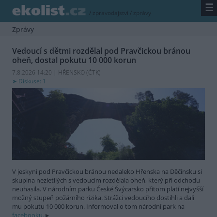
☰
/
zpravodajství
/
zprávy
Zprávy
Vedoucí s dětmi rozdělal pod Pravčickou bránou
oheň, dostal pokutu 10 000 korun
7.8.2026 14:20 | HŘENSKO (
ČTK
)
Diskuse: 1
V jeskyni pod Pravčickou bránou nedaleko Hřenska na Děčínsku si
skupina nezletilých s vedoucím rozdělala oheň, který při odchodu
neuhasila. V národním parku České Švýcarsko přitom platí nejvyšší
možný stupeň požárního rizika. Strážci vedoucího dostihli a dali
mu pokutu 10 000 korun. Informoval o tom národní park na
facebooku.