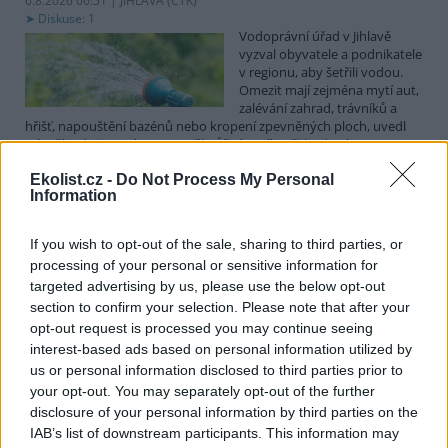
6.8.2026 00:51 | JIHLAVA (
ČTK
)
Diskuse: 1
Vodoprávní úřad v Jihlavě
vyzval obyvatele a podnikatele
v regionu, aby šetřili vodou.
Omezit mají zejména mytí aut,
zalévání zahrad, trávníků a
hřišť, napouštění bazénů nebo kropení zpevněných ploch, uvedl
mluvčí radnice Radovan Daněk. Úřad podle něj bude víc
kontrolovat povolené odběry. Výzva k šetření vodou platí pro
Ekolist.cz -
Do Not Process My Personal
všechny obce spadající pod Jihlavu jako obec s rozšířenou
Information
působností.
If you wish to opt-out of the sale, sharing to third parties, or
Celníci odhalili gang překupníků papoušků, zajistili
processing of your personal or sensitive information for
stovku ptáků
targeted advertising by us, please use the below opt-out
5.8.2026 20:13 (
ČTK
)
section to confirm your selection. Please note that after your
Celníci odhalili gang
opt-out request is processed you may continue seeing
překupníků chráněných druhů
interest-based ads based on personal information utilized by
papoušků působící v několika
krajích a zajistili asi stovku
us or personal information disclosed to third parties prior to
ptáků. S odchytem a
your opt-out. You may separately opt-out of the further
zajištěním zvířat celníkům pomohly zoo v Praze, Zlíně a Ostravě. V
disclosure of your personal information by third parties on the
ostravské zahradě také papoušci nalezli dočasné útočiště. V
IAB’s list of downstream participants. This information may
tiskové zprávě na
webu
celníků to oznámila mluvčí Celní správy ČR