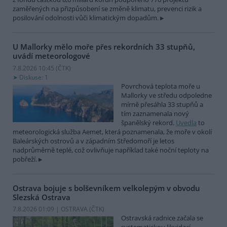
zaměřených na přizpůsobení se změně klimatu, prevenci rizik a
posilování odolnosti vůči klimatickým dopadům.
U Mallorky mělo moře přes rekordních 33 stupňů,
uvádí meteorologové
7.8.2026 10:45 (
ČTK
)
Diskuse: 1
Povrchová teplota moře u
Mallorky ve středu odpoledne
mírně přesáhla 33 stupňů a
tím zaznamenala nový
španělský rekord.
Uvedla
to
meteorologická služba Aemet, která poznamenala, že moře v okolí
Baleárských ostrovů a v západním Středomoří je letos
nadprůměrně teplé, což ovlivňuje například také noční teploty na
pobřeží.
Ostrava bojuje s bolševníkem velkolepým v obvodu
Slezská Ostrava
7.8.2026 01:09 | OSTRAVA (
ČTK
)
Ostravská radnice začala se