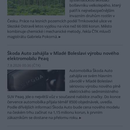
systematickou likvidací
bolševníku velkolepého, který
patří k nejnebezpečnějším
invazním druhům rostlin v
Česku. Práce na lesních pozemcích podél Trnkovecké ulice ve
Slezské Ostravě letos vyjdou na více než 66 000 korun. Město
kombinuje chemické i mechanické metody, řekla ČTK mluvčí
magistrátu Gabriela Pokorná.
Škoda Auto zahájila v Mladé Boleslavi výrobu nového
elektromobilu Peaq
7.8.2026 00:36 (
ČTK
)
Automobilka Škoda Auto
zahájila ve svém hlavním
závodě v Mladé Boleslavi
sériovou výrobu nového plně
elektrického sedmimístného
SUV Peaq. Jde o největší vůz v současné nabídce značky. Do konce
července automobilka přijala téměř 8500 objednávek, uvedla.
Podle dřívějších informací Škoda Auto bude cena nového modelu
na českém trhu začínat na 1,15 milionu korun, k prvním
zákazníkům se dostane na přelomu roku.