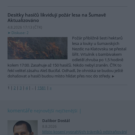
Desítky hasičů likvidují požár lesa na Šumavě
Aktualizováno
4.8.2026 17:13 (
ČTK
)
Diskuse: 2
Požár přibližně šesti hektarů
lesa a louky u šumavských
Nezdic na Klatovsku se přestal
šířit. Vrtulník s bambivakem
odletěl zhruba po 1,5 hodině
kolem 17:00. Zasahuje až 150 hasičů. Nikdo nebyl zraněn. ČTK to
řekl velitel zásahu Aleš Bucifal. Odhadl, že ohniska se budou ještě
dohašovat a hasiči budou místo hlídat přes noc do středy.
1
|
2
|
3
|
4
|
..
|
1581
|
»
komentáře
nejnovější
nejčtenější
Dalibor Dostál
8.8.2026
Místo kosení vyprahlých trávníků odstraňování