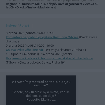
6. srpna 2026 |
Regionální muzeum Mělník, příspěvková organizace
Regionální muzeum Mělník, příspěvková organizace: Výstava 50
let CHKO Kokořínsko - Máchův kraj
kalendář akcí
8. srpna 2026 (sobota) 14:00 - 15:00
Komentované prohlídky výstavy Rostlinná Odysea
(Přednášky a
diskuse, )
9. srpna 2026 (neděle) 10:00 - 16:00
Oslava Světového dne lvů
(Festivaly a slavnosti, Praha 7 )
10. srpna 2026 (pondělí) - 14. srpna 2026 (pátek)
Hrajeme si v Pralese - 2. turnus příměstského letního tábora
(Tábory, výlety a pobytové akce, Praha 19 )