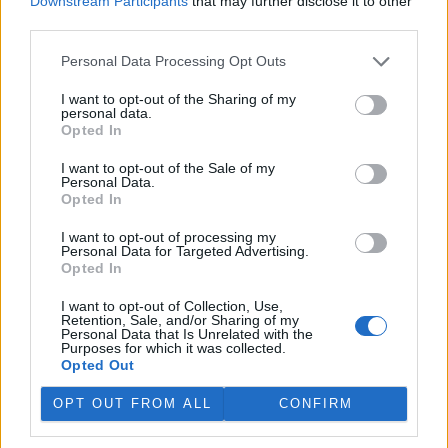
Downstream Participants
that may further disclose it to other
jich za jeden týden přijali rekordních 578.
third parties.
Personal Data Processing Opt Outs
V rybnících Rybářství Třeboň vyschla třetina vody,
nejvíce v historii firmy
I want to opt-out of the Sharing of my
5.8.2026 15:42 (
ČTK
)
personal data.
Diskuse: 1
Opted In
V rybnících Rybářství Třeboň,
které hospodaří na 8000
I want to opt-out of the Sale of my
hektarech vodní plochy, chybí
Personal Data.
více než třetina vody. Oproti
Opted In
běžnému zdržovaném objemu
75 milionů metrů krychlových vody je v rybnících o 28 milionů
I want to opt-out of processing my
Personal Data for Targeted Advertising.
metrů krychlových vody méně. Každý týden se kvůli extrémně
Opted In
vysokým teplotám a nedostatku srážek odpaří další 2,5 procenta.
Kvůli suchu začali rybáři s výlovy některých rybníků předčasně,
I want to opt-out of Collection, Use,
protože by jinak ryby uhynuly, řekl provozní ředitel Rybářství
Retention, Sale, and/or Sharing of my
Třeboň Vladimír Kukačka.
Personal Data that Is Unrelated with the
Purposes for which it was collected.
Opted Out
Hladina Dunaje je na rekordním minimu; lodě uvázly,
rybáři jsou bez práce
OPT OUT FROM ALL
CONFIRM
5.8.2026 15:37 | BUKUREŠŤ (
ČTK
)
Diskuse: 17