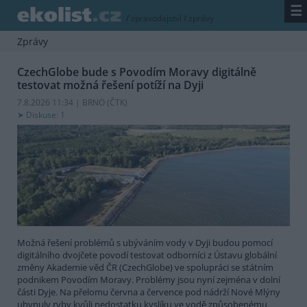
☰
/
zpravodajství
/
zprávy
Zprávy
CzechGlobe bude s Povodím Moravy digitálně
testovat možná řešení potíží na Dyji
7.8.2026 11:34 | BRNO (
ČTK
)
Diskuse: 1
Možná řešení problémů s ubýváním vody v Dyji budou pomocí
digitálního dvojčete povodí testovat odborníci z Ústavu globální
změny Akademie věd ČR (CzechGlobe) ve spolupráci se státním
podnikem Povodím Moravy. Problémy jsou nyní zejména v dolní
části Dyje. Na přelomu června a července pod nádrží Nové Mlýny
uhynuly ryby kvůli nedostatku kyslíku ve vodě způsobenému