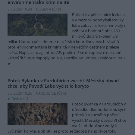
environmentální kriminalitě
5.8.2026 10:34 | BOGOTÁ (
ČTK
)
Policisté v pěti zemích ležících
v Amazonii pozatýkali stovky
lidí a zabavili dřevo, minerály i
zvířata v hodnotě přes 280
milionů dolarů (kolem 5,9
miliard korun) při jednom z největších koordinovaných zásahů
proti environmentální kriminalitě v největším deštném pralese
světa. Napsala to agentura AP, podle níž se do operace nazvané
Zelený štít 2026 zapojily Bolívie, Brazílie, Kolumbie, Ekvádor a Peru.
Potok Bylanka v Pardubicích vyschl. Městský obvod
chce, aby Povodí Labe vyčistilo koryto
5.8.2026 10:26 | PARDUBICE (
ČTK
)
Diskuse: 1
Potok Bylanka v Pardubicích v
důsledku dlouhodobě nízkých
průtoků a suchého počasí
vyschl. Městský obvod VI chce
využít období bez vody k
vyčištění koryta, a obrátil se proto se žádostí na správce toku,