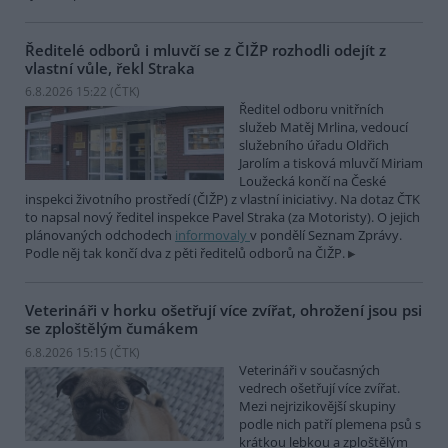
Ředitelé odborů i mluvčí se z ČIŽP rozhodli odejít z
vlastní vůle, řekl Straka
6.8.2026 15:22 (
ČTK
)
Ředitel odboru vnitřních
služeb Matěj Mrlina, vedoucí
služebního úřadu Oldřich
Jarolím a tisková mluvčí Miriam
Loužecká končí na České
inspekci životního prostředí (ČIŽP) z vlastní iniciativy. Na dotaz ČTK
to napsal nový ředitel inspekce Pavel Straka (za Motoristy). O jejich
plánovaných odchodech
informovaly
v pondělí Seznam Zprávy.
Podle něj tak končí dva z pěti ředitelů odborů na ČIŽP.
Veterináři v horku ošetřují více zvířat, ohrožení jsou psi
se zploštělým čumákem
6.8.2026 15:15 (
ČTK
)
Veterináři v současných
vedrech ošetřují více zvířat.
Mezi nejrizikovější skupiny
podle nich patří plemena psů s
krátkou lebkou a zploštělým