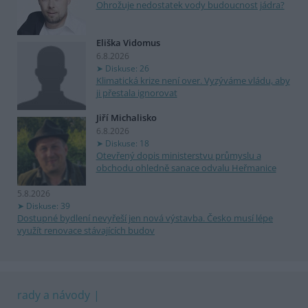
Ohrožuje nedostatek vody budoucnost jádra?
Eliška Vidomus
6.8.2026
Diskuse: 26
Klimatická krize není over. Vyzýváme vládu, aby
ji přestala ignorovat
Jiří Michalisko
6.8.2026
Diskuse: 18
Otevřený dopis ministerstvu průmyslu a
obchodu ohledně sanace odvalu Heřmanice
5.8.2026
Diskuse: 39
Dostupné bydlení nevyřeší jen nová výstavba. Česko musí lépe
využít renovace stávajících budov
rady a návody