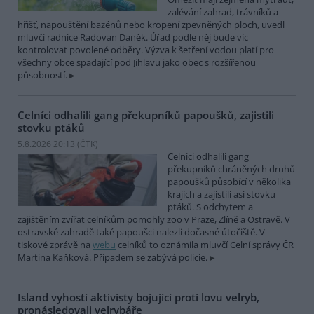
zalévání zahrad, trávníků a
hřišť, napouštění bazénů nebo kropení zpevněných ploch, uvedl
mluvčí radnice Radovan Daněk. Úřad podle něj bude víc
kontrolovat povolené odběry. Výzva k šetření vodou platí pro
všechny obce spadající pod Jihlavu jako obec s rozšířenou
působností.
Celníci odhalili gang překupníků papoušků, zajistili
stovku ptáků
5.8.2026 20:13 (
ČTK
)
Celníci odhalili gang
překupníků chráněných druhů
papoušků působící v několika
krajích a zajistili asi stovku
ptáků. S odchytem a
zajištěním zvířat celníkům pomohly zoo v Praze, Zlíně a Ostravě. V
ostravské zahradě také papoušci nalezli dočasné útočiště. V
tiskové zprávě na
webu
celníků to oznámila mluvčí Celní správy ČR
Martina Kaňková. Případem se zabývá policie.
Island vyhostí aktivisty bojující proti lovu velryb,
pronásledovali velrybáře