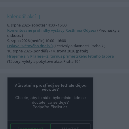
kalendář akcí
8. srpna 2026 (sobota) 14:00 - 15:00
Komentované prohlídky výstavy Rostlinná Odysea
(Přednášky a
diskuse, )
9. srpna 2026 (neděle) 10:00 - 16:00
Oslava Světového dne lvů
(Festivaly a slavnosti, Praha 7 )
10. srpna 2026 (pondělí) - 14. srpna 2026 (pátek)
Hrajeme si v Pralese - 2. turnus příměstského letního tábora
(Tábory, výlety a pobytové akce, Praha 19 )