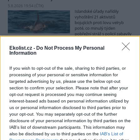
5.8.2026 19:54 (
ČTK
)
Islandské úřady nařídily
vyhoštění 21 aktivistů
bojujících proti lovu velryb
poté, co minulý týden
pobřežní stráž s policií zabavily
jejich loď, která pronásledovala velrybářské plavidlo. Pasažéři lodi
patřící nadaci kanadsko-amerického ekologického aktivisty Paula
Ekolist.cz -
Do Not Process My Personal
Watsona jsou od té doby zadržováni v Reykjavíku. Sám Watson na
Information
palubě nebyl. Píše o tom agentura AFP s odvoláním na islandskou
policii.
If you wish to opt-out of the sale, sharing to third parties, or
processing of your personal or sensitive information for
Záchranná stanice v Praze přijímá kvůli vedrům více
targeted advertising by us, please use the below opt-out
volně žijících zvířat
section to confirm your selection. Please note that after your
5.8.2026 17:40 | PRAHA (
ČTK
)
opt-out request is processed you may continue seeing
Kvůli vysokým letním
interest-based ads based on personal information utilized by
teplotám pracovníci pražské
us or personal information disclosed to third parties prior to
záchranné stanice pro volně
your opt-out. You may separately opt-out of the further
žijící živočichy přijímají více
zvířat, nejčastěji
disclosure of your personal information by third parties on the
dehydratovaná a vysílená mláďata ptáků nebo veverek. ČTK to
IAB’s list of downstream participants. This information may
sdělila mluvčí stanice Petra Fišerová. Během současné vlny veder
also be disclosed by us to third parties on the
IAB’s List of
stanice denně ošetří desítky živočichů, při první letošní vlně horka