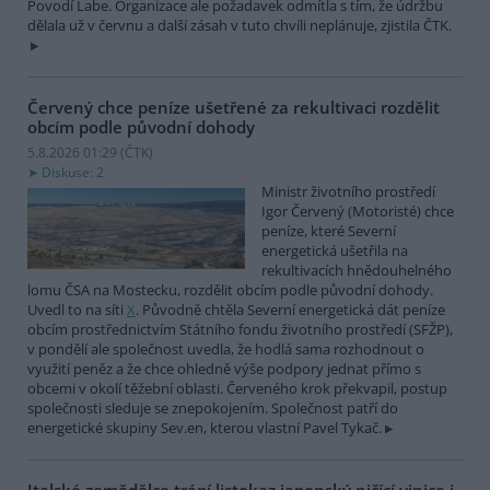
Povodí Labe. Organizace ale požadavek odmítla s tím, že údržbu
dělala už v červnu a další zásah v tuto chvíli neplánuje, zjistila ČTK.
Červený chce peníze ušetřené za rekultivaci rozdělit
obcím podle původní dohody
5.8.2026 01:29 (
ČTK
)
Diskuse: 2
Ministr životního prostředí
Igor Červený (Motoristé) chce
peníze, které Severní
energetická ušetřila na
rekultivacích hnědouhelného
lomu ČSA na Mostecku, rozdělit obcím podle původní dohody.
Uvedl to na síti
X
. Původně chtěla Severní energetická dát peníze
obcím prostřednictvím Státního fondu životního prostředí (SFŽP),
v pondělí ale společnost uvedla, že hodlá sama rozhodnout o
využití peněz a že chce ohledně výše podpory jednat přímo s
obcemi v okolí těžební oblasti. Červeného krok překvapil, postup
společnosti sleduje se znepokojením. Společnost patří do
energetické skupiny Sev.en, kterou vlastní Pavel Tykač.