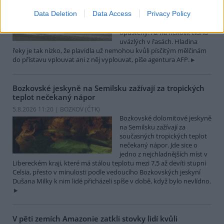
Turistický přístav v
Data Deletion
Data Access
Privacy Policy
rumunském městě Corabia,
které leží na břehu Dunaje, je
opuštěný. Až na několik člunů
uvázlých v řasách. Hladina
řeky je tak nízko, že plavidla už nemohou kvůli písčitým mělčinám
do přístavu vplouvat ani z něj vyplouvat, píše agentura AFP.
Bozkovské jeskyně na Semilsku zažívají za tropických
teplot nečekaný nápor
5.8.2026 11:20 | BOZKOV (
ČTK
)
Bozkovské dolomitové jeskyně
na Semilsku zažívají za
současných tropických teplot
nečekaný nápor. Jde sice o
jedno z nejchladnějších míst v
Libereckém kraji, které má stálou teplotu mezi 7,5 až devíti stupni
Celsia, přesto v minulosti podle vedoucího Bozkovských jeskyní
Dušana Milky k nim lidé přicházeli spíše v době, když bylo nevlídno.
V pěti zemích Amazonie zatkli stovky lidí kvůli