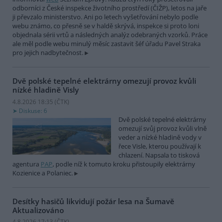
odborníci z České inspekce životního prostředí (ČIŽP), letos na jaře
ji převzalo ministerstvo. Ani po letech vyšetřování nebylo podle
webu známo, co přesně se v haldě skrývá, inspekce si proto loni
objednala sérii vrtů a následných analýz odebraných vzorků. Práce
ale měl podle webu minulý měsíc zastavit šéf úřadu Pavel Straka
pro jejich nadbytečnost.
Dvě polské tepelné elektrárny omezují provoz kvůli
nízké hladině Visly
4.8.2026 18:35 (
ČTK
)
Diskuse: 6
Dvě polské tepelné elektrárny
omezují svůj provoz kvůli vlně
veder a nízké hladině vody v
řece Visle, kterou používají k
chlazení. Napsala to tisková
agentura
PAP
, podle níž k tomuto kroku přistoupily elektrárny
Kozienice a Polaniec.
Desítky hasičů likvidují požár lesa na Šumavě
Aktualizováno
4.8.2026 17:13 (
ČTK
)