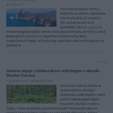
Diskuse: 1
Povrchová teplota moře u
Mallorky ve středu odpoledne
mírně přesáhla 33 stupňů a
tím zaznamenala nový
španělský rekord.
Uvedla
to
meteorologická služba Aemet, která poznamenala, že moře v okolí
Baleárských ostrovů a v západním Středomoří je letos
nadprůměrně teplé, což ovlivňuje například také noční teploty na
pobřeží.
reklama
Ostrava bojuje s bolševníkem velkolepým v obvodu
Slezská Ostrava
7.8.2026 01:09 | OSTRAVA (
ČTK
)
Ostravská radnice začala se
systematickou likvidací
bolševníku velkolepého, který
patří k nejnebezpečnějším
invazním druhům rostlin v
Česku. Práce na lesních pozemcích podél Trnkovecké ulice ve
Slezské Ostravě letos vyjdou na více než 66 000 korun. Město