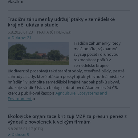
Vlasák.
Tradiční záhumenky udržují ptáky v zemědělské
krajině, ukázala studie
6.8.2026 01:23 | PRAHA (
ČTK/Ekolist
)
Diskuse: 21
Tradiční záhumenky, tedy
malá políčka, významně
zvyšují počet i druhovou
rozmanitost ptáků v
zemědělské krajině.
Biodiverzitě prospívají také staré stodoly, otevřené půdy, pestré
zahrady a sady, které ptákům poskytují úkryt i vhodná místa ke
hnízdění. V jednolité zemědělské krajině naopak ptáků ubývá,
ukazuje studie Ústavu biologie obratlovců Akademie věd ČR,
kterou publikoval časopis
Agriculture, Ecosystems and
Environment
.
Ekologické organizace kritizují MŽP za přesun peněz z
výnosů z povolenek k velkým firmám
6.8.2026 01:17 (
ČTK
)
Diskuse: 9