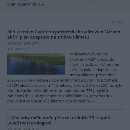
přemnožením sinic.
reklama
Ministerstvo životního prostředí aktualizovalo Národní
akční plán adaptace na změnu klimatu
7.8.2026 10:53 (
ČTK
)
Diskuse: 2
Ministerstvo životního
prostředí (MŽP) dokončilo
návrh aktualizace Národního
akčního plánu adaptace na
změnu klimatu pro období
2026–2030. Na opatření z Operačního fondu životního prostředí
(OPŽP) alokovalo celkem 11,2 miliardy korun. Od roku 2021 už bylo
z fondu částkou 8,6 miliard korun podpořeno 776 projektů
zaměřených na přizpůsobení se změně klimatu, prevenci rizik a
posilování odolnosti vůči klimatickým dopadům.
U Mallorky mělo moře přes rekordních 33 stupňů,
uvádí meteorologové
7.8.2026 10:45 (
ČTK
)