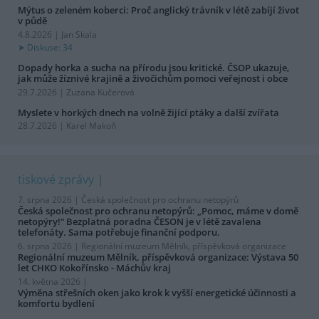
Mýtus o zeleném koberci: Proč anglický trávník v létě zabíjí život
v půdě
4.8.2026 | Jan Skala
Diskuse: 34
Dopady horka a sucha na přírodu jsou kritické. ČSOP ukazuje,
jak může žíznivé krajině a živočichům pomoci veřejnost i obce
29.7.2026 | Zuzana Kučerová
Myslete v horkých dnech na volně žijící ptáky a další zvířata
28.7.2026 | Karel Makoň
tiskové zprávy
7. srpna 2026 |
Česká společnost pro ochranu netopýrů
Česká společnost pro ochranu netopýrů: „Pomoc, máme v domě
netopýry!“ Bezplatná poradna ČESON je v létě zavalena
telefonáty. Sama potřebuje finanční podporu.
6. srpna 2026 |
Regionální muzeum Mělník, příspěvková organizace
Regionální muzeum Mělník, příspěvková organizace: Výstava 50
let CHKO Kokořínsko - Máchův kraj
14. května 2026 |
Výměna střešních oken jako krok k vyšší energetické účinnosti a
komfortu bydlení