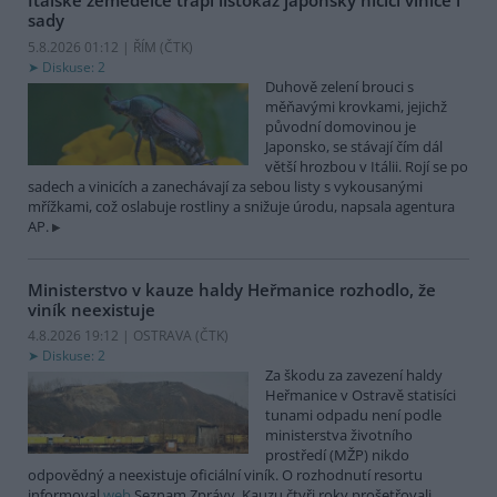
Italské zemědělce trápí listokaz japonský ničící vinice i
sady
5.8.2026 01:12 | ŘÍM (
ČTK
)
Diskuse: 2
Duhově zelení brouci s
měňavými krovkami, jejichž
původní domovinou je
Japonsko, se stávají čím dál
větší hrozbou v Itálii. Rojí se po
sadech a vinicích a zanechávají za sebou listy s vykousanými
mřížkami, což oslabuje rostliny a snižuje úrodu, napsala agentura
AP.
Ministerstvo v kauze haldy Heřmanice rozhodlo, že
viník neexistuje
4.8.2026 19:12 | OSTRAVA (
ČTK
)
Diskuse: 2
Za škodu za zavezení haldy
Heřmanice v Ostravě statisíci
tunami odpadu není podle
ministerstva životního
prostředí (MŽP) nikdo
odpovědný a neexistuje oficiální viník. O rozhodnutí resortu
informoval
web
Seznam Zprávy. Kauzu čtyři roky prošetřovali