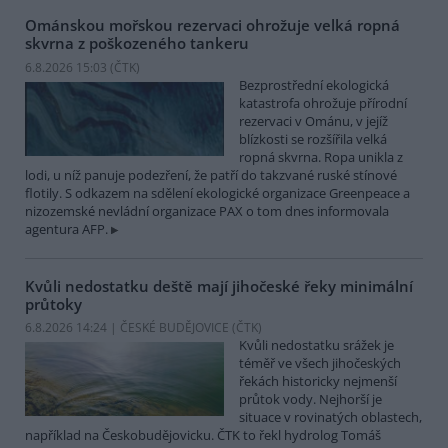
Ománskou mořskou rezervaci ohrožuje velká ropná
skvrna z poškozeného tankeru
6.8.2026 15:03 (
ČTK
)
Bezprostřední ekologická
katastrofa ohrožuje přírodní
rezervaci v Ománu, v jejíž
blízkosti se rozšířila velká
ropná skvrna. Ropa unikla z
lodi, u níž panuje podezření, že patří do takzvané ruské stínové
flotily. S odkazem na sdělení ekologické organizace Greenpeace a
nizozemské nevládní organizace PAX o tom dnes informovala
agentura AFP.
Kvůli nedostatku deště mají jihočeské řeky minimální
průtoky
6.8.2026 14:24 | ČESKÉ BUDĚJOVICE (
ČTK
)
Kvůli nedostatku srážek je
téměř ve všech jihočeských
řekách historicky nejmenší
průtok vody. Nejhorší je
situace v rovinatých oblastech,
například na Českobudějovicku. ČTK to řekl hydrolog Tomáš