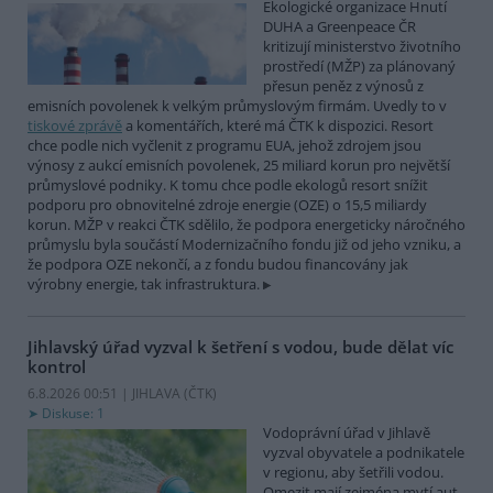
Ekologické organizace Hnutí
DUHA a Greenpeace ČR
kritizují ministerstvo životního
prostředí (MŽP) za plánovaný
přesun peněz z výnosů z
emisních povolenek k velkým průmyslovým firmám. Uvedly to v
tiskové zprávě
a komentářích, které má ČTK k dispozici. Resort
chce podle nich vyčlenit z programu EUA, jehož zdrojem jsou
výnosy z aukcí emisních povolenek, 25 miliard korun pro největší
průmyslové podniky. K tomu chce podle ekologů resort snížit
podporu pro obnovitelné zdroje energie (OZE) o 15,5 miliardy
korun. MŽP v reakci ČTK sdělilo, že podpora energeticky náročného
průmyslu byla součástí Modernizačního fondu již od jeho vzniku, a
že podpora OZE nekončí, a z fondu budou financovány jak
výrobny energie, tak infrastruktura.
Jihlavský úřad vyzval k šetření s vodou, bude dělat víc
kontrol
6.8.2026 00:51 | JIHLAVA (
ČTK
)
Diskuse: 1
Vodoprávní úřad v Jihlavě
vyzval obyvatele a podnikatele
v regionu, aby šetřili vodou.
Omezit mají zejména mytí aut,