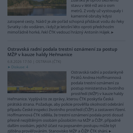
Žďársku je oproti běžnému
stavu v létě níž asi o osm
metrů. Z vody už vystoupaly i
kamenné obruby kdysi
zatopené cesty. Nádrž je ale pořád schopná přidávat vodu do řeky
Svratky i do vodáren, i když je letošní léto oproti předchozím
mimořádně horké, řekl ČTK vedoucí hrázný Antonín Hájek.
Ostravská radní podala trestní oznámení za postup
MŽP v kauze haldy Heřmanice
6.8.2026 17:50 | OSTRAVA (
ČTK
)
Diskuse: 4
Ostravská radní a poslankyně
Pirátů Andrea Hoffmannová
podala trestní oznámení za
postup ministerstva životního
prostředí (MŽP) v kauze haldy
Heřmanice. Vyplývá to ze zprávy, kterou ČTK poskytla Česká
pirátská strana. Požaduje, aby policie prověřila okolnosti odebrání
případu České inspekci životního prostředí (ČIŽP) a zastavení řízení.
Hoffmannová ČTK sdělila, že trestní oznámení podala proti dosud
přesně nezjištěným osobám působícím na MŽP a ČIŽP, případně
dalším osobám, jejichž účast na popsaném postupu může být
zjištěna prověřováním. Stanovisko MŽP a ČIŽP ČTK shání.