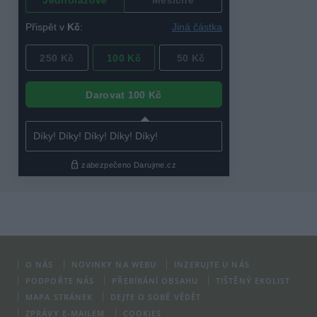
O NÁS
NOVINKY NA WEBU
INZERUJTE U NÁS
PODPOŘTE NÁS
PŘEBÍRÁNÍ OBSAHU
TIŠTĚNÝ EKOLIST
MAPA STRÁNEK
DEJTE O SOBĚ VĚDĚT
ZPRÁVY E-MAILEM
COOKIES