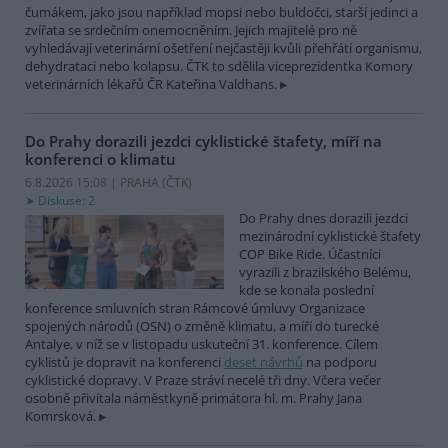
čumákem, jako jsou například mopsi nebo buldočci, starší jedinci a
zvířata se srdečním onemocněním. Jejich majitelé pro ně
vyhledávají veterinární ošetření nejčastěji kvůli přehřátí organismu,
dehydrataci nebo kolapsu. ČTK to sdělila viceprezidentka Komory
veterinárních lékařů ČR Kateřina Valdhans.
Do Prahy dorazili jezdci cyklistické štafety, míří na
konferenci o klimatu
6.8.2026 15:08 | PRAHA (
ČTK
)
Diskuse: 2
Do Prahy dnes dorazili jezdci
mezinárodní cyklistické štafety
COP Bike Ride. Účastníci
vyrazili z brazilského Belému,
kde se konala poslední
konference smluvních stran Rámcové úmluvy Organizace
spojených národů (OSN) o změně klimatu, a míří do turecké
Antalye, v níž se v listopadu uskuteční 31. konference. Cílem
cyklistů je dopravit na konferenci
deset návrhů
na podporu
cyklistické dopravy. V Praze stráví necelé tři dny. Včera večer
osobně přivítala náměstkyně primátora hl. m. Prahy Jana
Komrsková.