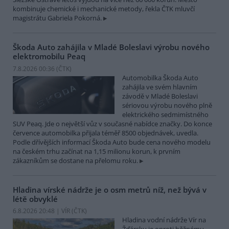
kombinuje chemické i mechanické metody, řekla ČTK mluvčí
magistrátu Gabriela Pokorná.
Škoda Auto zahájila v Mladé Boleslavi výrobu nového
elektromobilu Peaq
7.8.2026 00:36 (
ČTK
)
Automobilka Škoda Auto
zahájila ve svém hlavním
závodě v Mladé Boleslavi
sériovou výrobu nového plně
elektrického sedmimístného
SUV Peaq. Jde o největší vůz v současné nabídce značky. Do konce
července automobilka přijala téměř 8500 objednávek, uvedla.
Podle dřívějších informací Škoda Auto bude cena nového modelu
na českém trhu začínat na 1,15 milionu korun, k prvním
zákazníkům se dostane na přelomu roku.
Hladina vírské nádrže je o osm metrů níž, než bývá v
létě obvyklé
6.8.2026 20:48 | VÍR (
ČTK
)
Hladina vodní nádrže Vír na