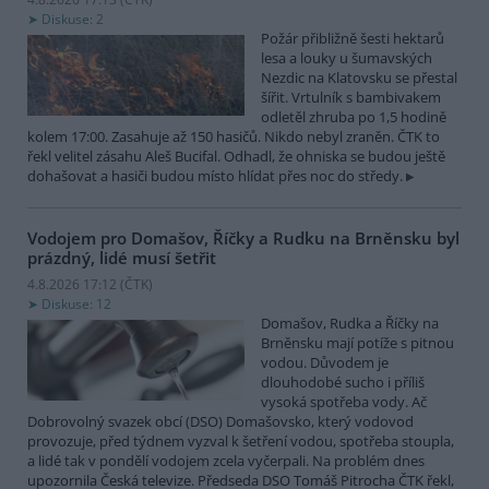
Diskuse: 2
Požár přibližně šesti hektarů
lesa a louky u šumavských
Nezdic na Klatovsku se přestal
šířit. Vrtulník s bambivakem
odletěl zhruba po 1,5 hodině
kolem 17:00. Zasahuje až 150 hasičů. Nikdo nebyl zraněn. ČTK to
řekl velitel zásahu Aleš Bucifal. Odhadl, že ohniska se budou ještě
dohašovat a hasiči budou místo hlídat přes noc do středy.
Vodojem pro Domašov, Říčky a Rudku na Brněnsku byl
prázdný, lidé musí šetřit
4.8.2026 17:12 (
ČTK
)
Diskuse: 12
Domašov, Rudka a Říčky na
Brněnsku mají potíže s pitnou
vodou. Důvodem je
dlouhodobé sucho i příliš
vysoká spotřeba vody. Ač
Dobrovolný svazek obcí (DSO) Domašovsko, který vodovod
provozuje, před týdnem vyzval k šetření vodou, spotřeba stoupla,
a lidé tak v pondělí vodojem zcela vyčerpali. Na problém dnes
upozornila Česká televize. Předseda DSO Tomáš Pitrocha ČTK řekl,