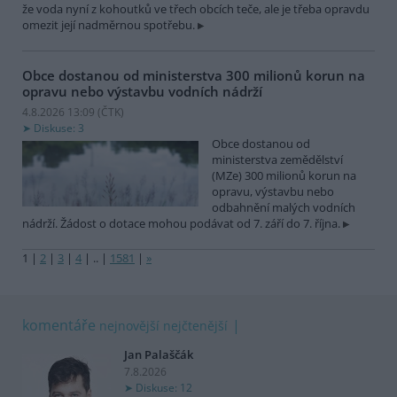
že voda nyní z kohoutků ve třech obcích teče, ale je třeba opravdu
omezit její nadměrnou spotřebu.
Obce dostanou od ministerstva 300 milionů korun na
opravu nebo výstavbu vodních nádrží
4.8.2026 13:09 (
ČTK
)
Diskuse: 3
Obce dostanou od
ministerstva zemědělství
(MZe) 300 milionů korun na
opravu, výstavbu nebo
odbahnění malých vodních
nádrží. Žádost o dotace mohou podávat od 7. září do 7. října.
1
|
2
|
3
|
4
|
..
|
1581
|
»
komentáře
nejnovější
nejčtenější
Jan Palaščák
7.8.2026
Diskuse: 12