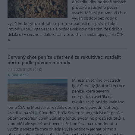
důsledku dlouhodobě nízkých
průtoků a suchého počasí
vyschl. Městský obvod VI chce
využít období bez vody k
vyčištění koryta, a obrátil se proto se žádostí na správce toku,
Povodí Labe. Organizace ale požadavek odmítla s tím, že údržbu
dělala už v červnu a další zásah v tuto chvíli neplánuje, zjistila ČTK.
Červený chce peníze ušetřené za rekultivaci rozdělit
obcím podle původní dohody
5.8.2026 01:29 (
ČTK
)
Diskuse: 2
Ministr životního prostředí
Igor Červený (Motoristé) chce
peníze, které Severní
energetická ušetřila na
rekultivacích hnědouhelného
lomu ČSA na Mostecku, rozdělit obcím podle původní dohody.
Uvedl to na síti
X
. Původně chtěla Severní energetická dát peníze
obcím prostřednictvím Státního fondu životního prostředí (SFŽP),
v pondělí ale společnost uvedla, že hodlá sama rozhodnout o
využití peněz a že chce ohledně výše podpory jednat přímo s
obcemi v okolí těžební oblasti. Červeného krok překvapil, postup