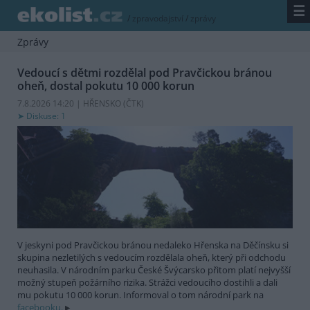
☰
/
zpravodajství
/
zprávy
Zprávy
Vedoucí s dětmi rozdělal pod Pravčickou bránou
oheň, dostal pokutu 10 000 korun
7.8.2026 14:20 | HŘENSKO (
ČTK
)
Diskuse: 1
V jeskyni pod Pravčickou bránou nedaleko Hřenska na Děčínsku si
skupina nezletilých s vedoucím rozdělala oheň, který při odchodu
neuhasila. V národním parku České Švýcarsko přitom platí nejvyšší
možný stupeň požárního rizika. Strážci vedoucího dostihli a dali
mu pokutu 10 000 korun. Informoval o tom národní park na
facebooku.