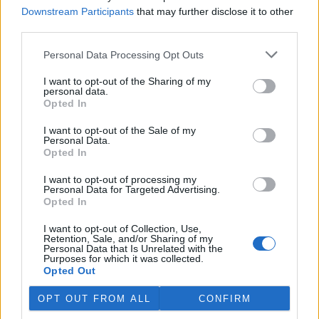
Martina Kaňková. Případem se zabývá policie.
Downstream Participants
that may further disclose it to other
third parties.
Island vyhostí aktivisty bojující proti lovu velryb,
Personal Data Processing Opt Outs
pronásledovali velrybáře
5.8.2026 19:54 (
ČTK
)
I want to opt-out of the Sharing of my
Islandské úřady nařídily
personal data.
vyhoštění 21 aktivistů
Opted In
bojujících proti lovu velryb
poté, co minulý týden
I want to opt-out of the Sale of my
Personal Data.
pobřežní stráž s policií zabavily
Opted In
jejich loď, která pronásledovala velrybářské plavidlo. Pasažéři lodi
patřící nadaci kanadsko-amerického ekologického aktivisty Paula
Watsona jsou od té doby zadržováni v Reykjavíku. Sám Watson na
I want to opt-out of processing my
Personal Data for Targeted Advertising.
palubě nebyl. Píše o tom agentura AFP s odvoláním na islandskou
Opted In
policii.
I want to opt-out of Collection, Use,
Retention, Sale, and/or Sharing of my
Záchranná stanice v Praze přijímá kvůli vedrům více
Personal Data that Is Unrelated with the
volně žijících zvířat
Purposes for which it was collected.
Opted Out
5.8.2026 17:40 | PRAHA (
ČTK
)
Kvůli vysokým letním
OPT OUT FROM ALL
CONFIRM
teplotám pracovníci pražské
záchranné stanice pro volně