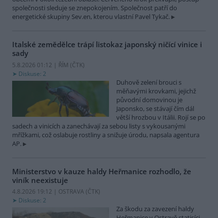
společnosti sleduje se znepokojením. Společnost patří do
energetické skupiny Sev.en, kterou vlastní Pavel Tykač.
Italské zemědělce trápí listokaz japonský ničící vinice i
sady
5.8.2026 01:12 | ŘÍM (
ČTK
)
Diskuse: 2
Duhově zelení brouci s
měňavými krovkami, jejichž
původní domovinou je
Japonsko, se stávají čím dál
větší hrozbou v Itálii. Rojí se po
sadech a vinicích a zanechávají za sebou listy s vykousanými
mřížkami, což oslabuje rostliny a snižuje úrodu, napsala agentura
AP.
Ministerstvo v kauze haldy Heřmanice rozhodlo, že
viník neexistuje
4.8.2026 19:12 | OSTRAVA (
ČTK
)
Diskuse: 2
Za škodu za zavezení haldy
Heřmanice v Ostravě statisíci