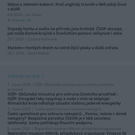
Mýtus o zeleném koberci: Proč anglický trávník v létě zabíjí život
v půdě
4.8.2026 | Jan Skala
Diskuse: 34
Dopady horka a sucha na přírodu jsou kritické. ČSOP ukazuje,
jak může žíznivé krajině a živočichům pomoci veřejnost i obce
29.7.2026 | Zuzana Kučerová
Myslete v horkých dnech na volně žijící ptáky a další zvířata
28.7.2026 | Karel Makoň
tiskové zprávy
7. srpna 2026 |
OIŽP- Občanská iniciativa pro ochranu životního
prostředí
OIŽP- Občanská iniciativa pro ochranu životního prostředí :
OIŽP: Evropské řeky vysychají a voda v nich se otepluje:
Klimatická krize odhaluje zásadní slabinu jaderné energetiky
7. srpna 2026 |
Česká společnost pro ochranu netopýrů
Česká společnost pro ochranu netopýrů: „Pomoc, máme v domě
netopýry!“ Bezplatná poradna ČESON je v létě zavalena
telefonáty. Sama potřebuje finanční podporu.
6. srpna 2026 |
Regionální muzeum Mělník, příspěvková organizace
Regionální muzeum Mělník, příspěvková organizace: Výstava 50