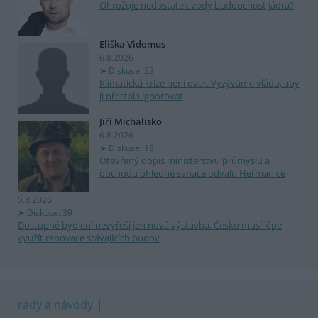
Ohrožuje nedostatek vody budoucnost jádra?
Eliška Vidomus
6.8.2026
Diskuse: 32
Klimatická krize není over. Vyzýváme vládu, aby
ji přestala ignorovat
Jiří Michalisko
6.8.2026
Diskuse: 18
Otevřený dopis ministerstvu průmyslu a
obchodu ohledně sanace odvalu Heřmanice
5.8.2026
Diskuse: 39
Dostupné bydlení nevyřeší jen nová výstavba. Česko musí lépe
využít renovace stávajících budov
rady a návody