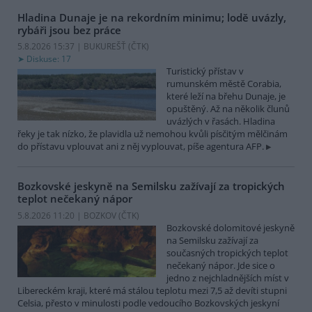
Hladina Dunaje je na rekordním minimu; lodě uvázly,
rybáři jsou bez práce
5.8.2026 15:37 | BUKUREŠŤ (
ČTK
)
Diskuse: 17
Turistický přístav v
rumunském městě Corabia,
které leží na břehu Dunaje, je
opuštěný. Až na několik člunů
uvázlých v řasách. Hladina
řeky je tak nízko, že plavidla už nemohou kvůli písčitým mělčinám
do přístavu vplouvat ani z něj vyplouvat, píše agentura AFP.
Bozkovské jeskyně na Semilsku zažívají za tropických
teplot nečekaný nápor
5.8.2026 11:20 | BOZKOV (
ČTK
)
Bozkovské dolomitové jeskyně
na Semilsku zažívají za
současných tropických teplot
nečekaný nápor. Jde sice o
jedno z nejchladnějších míst v
Libereckém kraji, které má stálou teplotu mezi 7,5 až devíti stupni
Celsia, přesto v minulosti podle vedoucího Bozkovských jeskyní