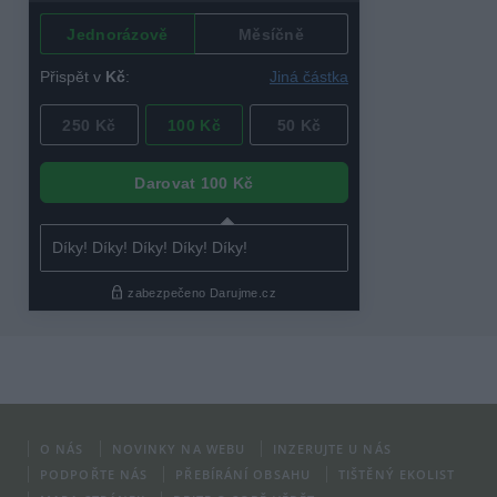
O NÁS
NOVINKY NA WEBU
INZERUJTE U NÁS
PODPOŘTE NÁS
PŘEBÍRÁNÍ OBSAHU
TIŠTĚNÝ EKOLIST