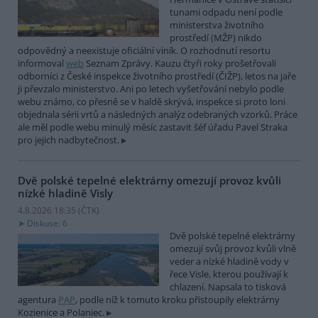
tunami odpadu není podle
ministerstva životního
prostředí (MŽP) nikdo
odpovědný a neexistuje oficiální viník. O rozhodnutí resortu
informoval
web
Seznam Zprávy. Kauzu čtyři roky prošetřovali
odborníci z České inspekce životního prostředí (ČIŽP), letos na jaře
ji převzalo ministerstvo. Ani po letech vyšetřování nebylo podle
webu známo, co přesně se v haldě skrývá, inspekce si proto loni
objednala sérii vrtů a následných analýz odebraných vzorků. Práce
ale měl podle webu minulý měsíc zastavit šéf úřadu Pavel Straka
pro jejich nadbytečnost.
Dvě polské tepelné elektrárny omezují provoz kvůli
nízké hladině Visly
4.8.2026 18:35 (
ČTK
)
Diskuse: 6
Dvě polské tepelné elektrárny
omezují svůj provoz kvůli vlně
veder a nízké hladině vody v
řece Visle, kterou používají k
chlazení. Napsala to tisková
agentura
PAP
, podle níž k tomuto kroku přistoupily elektrárny
Kozienice a Polaniec.