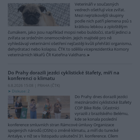
Veterináři v současných
vedrech ošetřují více zvířat.
Mezi nejrizikovější skupiny
podle nich patří plemena psů s
krátkou lebkou a zploštělým
čumákem, jako jsou například mopsi nebo buldočci, starší jedinci a
zvířata se srdečním onemocněním. Jejich majitelé pro ně
vyhledávají veterinární ošetření nejčastěji kvůli přehřátí organismu,
dehydrataci nebo kolapsu. ČTK to sdělila viceprezidentka Komory
veterinárních lékařů ČR Kateřina Valdhans.
Do Prahy dorazili jezdci cyklistické štafety, míří na
konferenci o klimatu
6.8.2026 15:08 | PRAHA (
ČTK
)
Diskuse: 2
Do Prahy dnes dorazili jezdci
mezinárodní cyklistické štafety
COP Bike Ride. Účastníci
vyrazili z brazilského Belému,
kde se konala poslední
konference smluvních stran Rámcové úmluvy Organizace
spojených národů (OSN) o změně klimatu, a míří do turecké
Antalye, v níž se v listopadu uskuteční 31. konference. Cílem