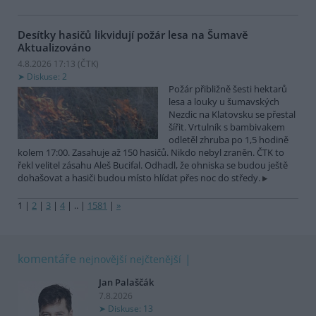
Desítky hasičů likvidují požár lesa na Šumavě
Aktualizováno
4.8.2026 17:13 (
ČTK
)
Diskuse: 2
Požár přibližně šesti hektarů
lesa a louky u šumavských
Nezdic na Klatovsku se přestal
šířit. Vrtulník s bambivakem
odletěl zhruba po 1,5 hodině
kolem 17:00. Zasahuje až 150 hasičů. Nikdo nebyl zraněn. ČTK to
řekl velitel zásahu Aleš Bucifal. Odhadl, že ohniska se budou ještě
dohašovat a hasiči budou místo hlídat přes noc do středy.
1
|
2
|
3
|
4
|
..
|
1581
|
»
komentáře
nejnovější
nejčtenější
Jan Palaščák
7.8.2026
Diskuse: 13