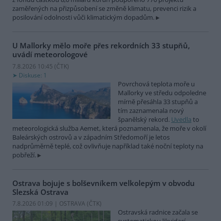
zaměřených na přizpůsobení se změně klimatu, prevenci rizik a
posilování odolnosti vůči klimatickým dopadům.
U Mallorky mělo moře přes rekordních 33 stupňů,
uvádí meteorologové
7.8.2026 10:45 (
ČTK
)
Diskuse: 1
Povrchová teplota moře u
Mallorky ve středu odpoledne
mírně přesáhla 33 stupňů a
tím zaznamenala nový
španělský rekord.
Uvedla
to
meteorologická služba Aemet, která poznamenala, že moře v okolí
Baleárských ostrovů a v západním Středomoří je letos
nadprůměrně teplé, což ovlivňuje například také noční teploty na
pobřeží.
Ostrava bojuje s bolševníkem velkolepým v obvodu
Slezská Ostrava
7.8.2026 01:09 | OSTRAVA (
ČTK
)
Ostravská radnice začala se