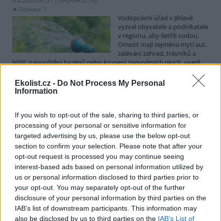
6.8.2026 00:51 | JIHLAVA (
ČTK
)
Diskuse: 1
Vodoprávní úřad v Jihlavě
vyzval obyvatele a podnikatele
v regionu, aby šetřili vodou.
Omezit mají zejména mytí aut,
zalévání zahrad, trávníků a
hřišť, napouštění bazénů nebo kropení zpevněných ploch, uvedl
mluvčí radnice Radovan Daněk. Úřad podle něj bude víc
kontrolovat povolené odběry. Výzva k šetření vodou platí pro
Ekolist.cz -
Do Not Process My Personal
všechny obce spadající pod Jihlavu jako obec s rozšířenou
Information
působností.
If you wish to opt-out of the sale, sharing to third parties, or
Celníci odhalili gang překupníků papoušků, zajistili
processing of your personal or sensitive information for
stovku ptáků
targeted advertising by us, please use the below opt-out
section to confirm your selection. Please note that after your
5.8.2026 20:13 (
ČTK
)
Celníci odhalili gang
opt-out request is processed you may continue seeing
překupníků chráněných druhů
interest-based ads based on personal information utilized by
papoušků působící v několika
us or personal information disclosed to third parties prior to
krajích a zajistili asi stovku
your opt-out. You may separately opt-out of the further
ptáků. S odchytem a
disclosure of your personal information by third parties on the
zajištěním zvířat celníkům pomohly zoo v Praze, Zlíně a Ostravě. V
ostravské zahradě také papoušci nalezli dočasné útočiště. V
IAB’s list of downstream participants. This information may
tiskové zprávě na
webu
celníků to oznámila mluvčí Celní správy ČR
also be disclosed by us to third parties on the
IAB’s List of