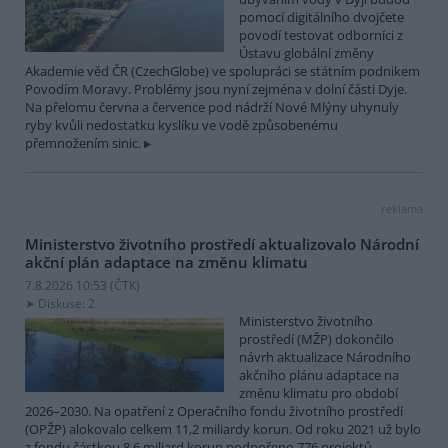
pomocí digitálního dvojčete
povodí testovat odborníci z
Ústavu globální změny
Akademie věd ČR (CzechGlobe) ve spolupráci se státním podnikem
Povodím Moravy. Problémy jsou nyní zejména v dolní části Dyje.
Na přelomu června a července pod nádrží Nové Mlýny uhynuly
ryby kvůli nedostatku kyslíku ve vodě způsobenému
přemnožením sinic.
reklama
Ministerstvo životního prostředí aktualizovalo Národní
akční plán adaptace na změnu klimatu
7.8.2026 10:53 (
ČTK
)
Diskuse: 2
Ministerstvo životního
prostředí (MŽP) dokončilo
návrh aktualizace Národního
akčního plánu adaptace na
změnu klimatu pro období
2026–2030. Na opatření z Operačního fondu životního prostředí
(OPŽP) alokovalo celkem 11,2 miliardy korun. Od roku 2021 už bylo
z fondu částkou 8,6 miliard korun podpořeno 776 projektů