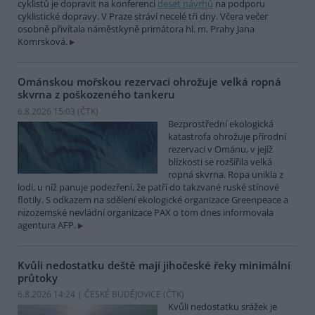
cyklistů je dopravit na konferenci
deset návrhů
na podporu
cyklistické dopravy. V Praze stráví necelé tři dny. Včera večer
osobně přivítala náměstkyně primátora hl. m. Prahy Jana
Komrsková.
Ománskou mořskou rezervaci ohrožuje velká ropná
skvrna z poškozeného tankeru
6.8.2026 15:03 (
ČTK
)
Bezprostřední ekologická
katastrofa ohrožuje přírodní
rezervaci v Ománu, v jejíž
blízkosti se rozšířila velká
ropná skvrna. Ropa unikla z
lodi, u níž panuje podezření, že patří do takzvané ruské stínové
flotily. S odkazem na sdělení ekologické organizace Greenpeace a
nizozemské nevládní organizace PAX o tom dnes informovala
agentura AFP.
Kvůli nedostatku deště mají jihočeské řeky minimální
průtoky
6.8.2026 14:24 | ČESKÉ BUDĚJOVICE (
ČTK
)
Kvůli nedostatku srážek je