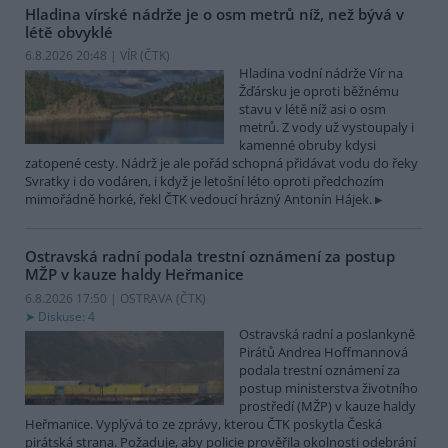
Hladina vírské nádrže je o osm metrů níž, než bývá v
létě obvyklé
6.8.2026 20:48 | VÍR (
ČTK
)
Hladina vodní nádrže Vír na
Žďársku je oproti běžnému
stavu v létě níž asi o osm
metrů. Z vody už vystoupaly i
kamenné obruby kdysi
zatopené cesty. Nádrž je ale pořád schopná přidávat vodu do řeky
Svratky i do vodáren, i když je letošní léto oproti předchozím
mimořádně horké, řekl ČTK vedoucí hrázný Antonín Hájek.
Ostravská radní podala trestní oznámení za postup
MŽP v kauze haldy Heřmanice
6.8.2026 17:50 | OSTRAVA (
ČTK
)
Diskuse: 4
Ostravská radní a poslankyně
Pirátů Andrea Hoffmannová
podala trestní oznámení za
postup ministerstva životního
prostředí (MŽP) v kauze haldy
Heřmanice. Vyplývá to ze zprávy, kterou ČTK poskytla Česká
pirátská strana. Požaduje, aby policie prověřila okolnosti odebrání