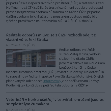
případu České inspekci životního prostředí (ČIŽP) a zastavení řízení.
Hoffmannová ČTK sdělila, že trestní oznámení podala proti dosud
přesně nezjištěným osobám působícím na MŽP a ČIŽP, případně
dalším osobám, jejichž účast na popsaném postupu může být
zjištěna prověřováním. Stanovisko MŽP a ČIŽP ČTK shání.
Ředitelé odborů i mluvčí se z ČIŽP rozhodli odejít z
vlastní vůle, řekl Straka
6.8.2026 15:22 (
ČTK
)
Ředitel odboru vnitřních
služeb Matěj Mrlina, vedoucí
služebního úřadu Oldřich
Jarolím a tisková mluvčí Miriam
Loužecká končí na České
inspekci životního prostředí (ČIŽP) z vlastní iniciativy. Na dotaz ČTK
to napsal nový ředitel inspekce Pavel Straka (za Motoristy). O jejich
plánovaných odchodech
informovaly
v pondělí Seznam Zprávy.
Podle něj tak končí dva z pěti ředitelů odborů na ČIŽP.
Veterináři v horku ošetřují více zvířat, ohrožení jsou psi
se zploštělým čumákem
6.8.2026 15:15 (
ČTK
)