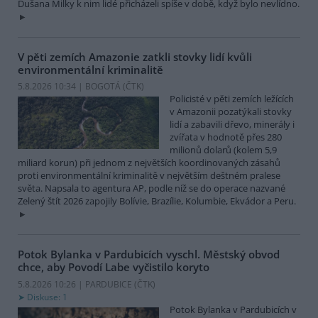
Dušana Milky k nim lidé přicházeli spíše v době, když bylo nevlídno.
V pěti zemích Amazonie zatkli stovky lidí kvůli
environmentální kriminalitě
5.8.2026 10:34 | BOGOTÁ (
ČTK
)
Policisté v pěti zemích ležících
v Amazonii pozatýkali stovky
lidí a zabavili dřevo, minerály i
zvířata v hodnotě přes 280
milionů dolarů (kolem 5,9
miliard korun) při jednom z největších koordinovaných zásahů
proti environmentální kriminalitě v největším deštném pralese
světa. Napsala to agentura AP, podle níž se do operace nazvané
Zelený štít 2026 zapojily Bolívie, Brazílie, Kolumbie, Ekvádor a Peru.
Potok Bylanka v Pardubicích vyschl. Městský obvod
chce, aby Povodí Labe vyčistilo koryto
5.8.2026 10:26 | PARDUBICE (
ČTK
)
Diskuse: 1
Potok Bylanka v Pardubicích v