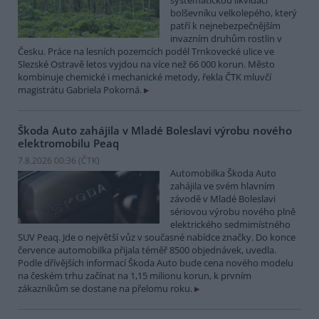
systematickou likvidací
bolševníku velkolepého, který
patří k nejnebezpečnějším
invazním druhům rostlin v
Česku. Práce na lesních pozemcích podél Trnkovecké ulice ve
Slezské Ostravě letos vyjdou na více než 66 000 korun. Město
kombinuje chemické i mechanické metody, řekla ČTK mluvčí
magistrátu Gabriela Pokorná.
Škoda Auto zahájila v Mladé Boleslavi výrobu nového
elektromobilu Peaq
7.8.2026 00:36 (
ČTK
)
Automobilka Škoda Auto
zahájila ve svém hlavním
závodě v Mladé Boleslavi
sériovou výrobu nového plně
elektrického sedmimístného
SUV Peaq. Jde o největší vůz v současné nabídce značky. Do konce
července automobilka přijala téměř 8500 objednávek, uvedla.
Podle dřívějších informací Škoda Auto bude cena nového modelu
na českém trhu začínat na 1,15 milionu korun, k prvním
zákazníkům se dostane na přelomu roku.