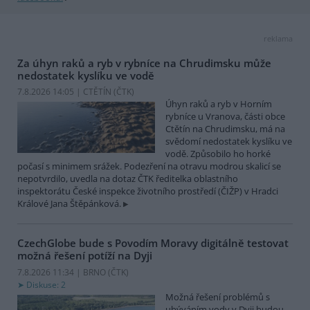
reklama
Za úhyn raků a ryb v rybníce na Chrudimsku může
nedostatek kyslíku ve vodě
7.8.2026 14:05 | CTĚTÍN (
ČTK
)
Úhyn raků a ryb v Horním
rybníce u Vranova, části obce
Ctětín na Chrudimsku, má na
svědomí nedostatek kyslíku ve
vodě. Způsobilo ho horké
počasí s minimem srážek. Podezření na otravu modrou skalicí se
nepotvrdilo, uvedla na dotaz ČTK ředitelka oblastního
inspektorátu České inspekce životního prostředí (ČIŽP) v Hradci
Králové Jana Štěpánková.
CzechGlobe bude s Povodím Moravy digitálně testovat
možná řešení potíží na Dyji
7.8.2026 11:34 | BRNO (
ČTK
)
Diskuse: 2
Možná řešení problémů s
ubýváním vody v Dyji budou